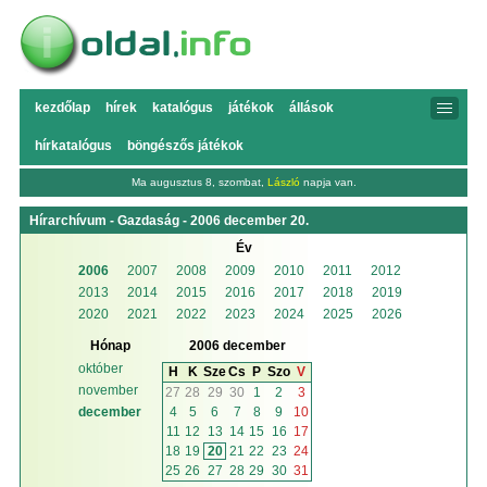
kezdőlap
hírek
katalógus
játékok
állások
hírkatalógus
böngészős játékok
Ma augusztus 8, szombat,
László
napja van.
Hírarchívum - Gazdaság - 2006 december 20.
Év
2006
2007
2008
2009
2010
2011
2012
2013
2014
2015
2016
2017
2018
2019
2020
2021
2022
2023
2024
2025
2026
Hónap
2006 december
október
H
K
Sze
Cs
P
Szo
V
november
27
28
29
30
1
2
3
4
5
6
7
8
9
10
december
11
12
13
14
15
16
17
18
19
20
21
22
23
24
25
26
27
28
29
30
31