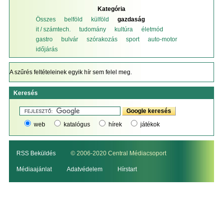
Kategória
Összes
belföld
külföld
gazdaság
it / számtech.
tudomány
kultúra
életmód
gastro
bulvár
szórakozás
sport
auto-motor
időjárás
A szűrés feltételeinek egyik hír sem felel meg.
Keresés
web
katalógus
hírek
játékok
RSS Beküldés
© 2006-2020 Central Médiacsoport
Médiaajánlat
Adatvédelem
Hírstart