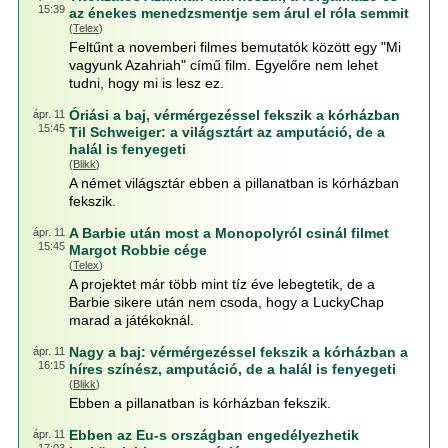
15:39
az énekes menedzsmentje sem árul el róla semmit
(
Telex
)
Feltűnt a novemberi filmes bemutatók között egy "Mi
vagyunk Azahriah" című film. Egyelőre nem lehet
tudni, hogy mi is lesz ez.
Óriási a baj, vérmérgezéssel fekszik a kórházban
ápr. 11
15:45
Til Schweiger: a világsztárt az amputáció, de a
halál is fenyegeti
(
Blikk
)
A német világsztár ebben a pillanatban is kórházban
fekszik.
A Barbie után most a Monopolyról csinál filmet
ápr. 11
15:45
Margot Robbie cége
(
Telex
)
A projektet már több mint tíz éve lebegtetik, de a
Barbie sikere után nem csoda, hogy a LuckyChap
marad a játékoknál.
Nagy a baj: vérmérgezéssel fekszik a kórházban a
ápr. 11
16:15
híres színész, amputáció, de a halál is fenyegeti
(
Blikk
)
Ebben a pillanatban is kórházban fekszik.
Ebben az Eu-s országban engedélyezhetik
ápr. 11