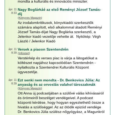
mondta a kulturális és innovációs miniszter.
Nagy Boglárkáé az első Reményi József Tamás-
ápr. 11
8:33
díj
(
Könyves Magazin
)
Az irodalomkritikusok, könyvkiadói szerkesztők
számára alapított, első alkalommal átadott Reményi
József Tamás-díjat Nagy Boglárka szerkesztő, a
Jelenkor kiadó vezetője vehette át. Nyitókép: Végh
László / Jelenkor Kiadó
Versek a piacon Szentendrén
ápr. 11
8:39
(
Infostart
)
Verstérkép és verses piac is várja a látogatókat a
költészet napjához kapcsolódóan Szentendrén -
nyilatkozta a Szentendrei Kulturális Központ
ügyvezetője.
Ezt senki nem mondta - Dr. Benkovics Júlia: Az
ápr. 11
8:39
anyaság és az orvoslás valahol társszakmák
(
Könyves Magazin
)
Ott Anna új podcastjában a szülővé válás kihívásairól
és örömeiről beszélget vendégeivel. A podcast
központi kérdése, hogy hogyan egyeztethető össze a
hivatás a szülőséggel. Az az ötödik epizód vendége
Dr. Benkovics Júlia szülész-nőgyógyász, a Magunkról