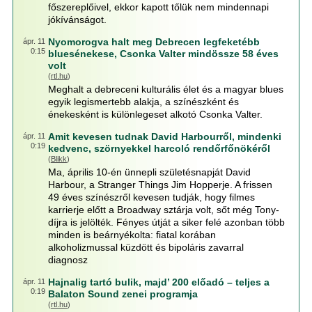
főszereplőivel, ekkor kapott tőlük nem mindennapi
jókívánságot.
Nyomorogva halt meg Debrecen legfeketébb
ápr. 11
0:15
bluesénekese, Csonka Valter mindössze 58 éves
volt
(
rtl.hu
)
Meghalt a debreceni kulturális élet és a magyar blues
egyik legismertebb alakja, a színészként és
énekesként is különlegeset alkotó Csonka Valter.
Amit kevesen tudnak David Harbourről, mindenki
ápr. 11
0:19
kedvenc, szörnyekkel harcoló rendőrfőnökéről
(
Blikk
)
Ma, április 10-én ünnepli születésnapját David
Harbour, a Stranger Things Jim Hopperje. A frissen
49 éves színészről kevesen tudják, hogy filmes
karrierje előtt a Broadway sztárja volt, sőt még Tony-
díjra is jelölték. Fényes útját a siker felé azonban több
minden is beárnyékolta: fiatal korában
alkoholizmussal küzdött és bipoláris zavarral
diagnosz
Hajnalig tartó bulik, majd’ 200 előadó – teljes a
ápr. 11
0:19
Balaton Sound zenei programja
(
rtl.hu
)