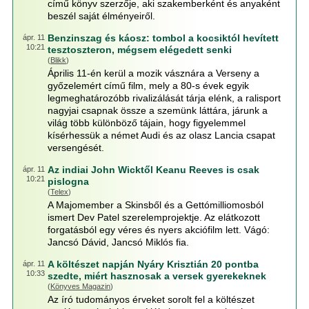
című könyv szerzője, aki szakemberként és anyaként
beszél saját élményeiről.
Benzinszag és káosz: tombol a kocsiktól hevített
ápr. 11
10:21
tesztoszteron, mégsem elégedett senki
(
Blikk
)
Április 11-én kerül a mozik vásznára a Verseny a
győzelemért című film, mely a 80-s évek egyik
legmeghatározóbb rivalizálását tárja elénk, a ralisport
nagyjai csapnak össze a szemünk láttára, járunk a
világ több különböző tájain, hogy figyelemmel
kísérhessük a német Audi és az olasz Lancia csapat
versengését.
Az indiai John Wicktől Keanu Reeves is csak
ápr. 11
10:21
pislogna
(
Telex
)
A Majomember a Skinsből és a Gettómilliomosból
ismert Dev Patel szerelemprojektje. Az elátkozott
forgatásból egy véres és nyers akciófilm lett. Vágó:
Jancsó Dávid, Jancsó Miklós fia.
A költészet napján Nyáry Krisztián 20 pontba
ápr. 11
10:33
szedte, miért hasznosak a versek gyerekeknek
(
Könyves Magazin
)
Az író tudományos érveket sorolt fel a költészet