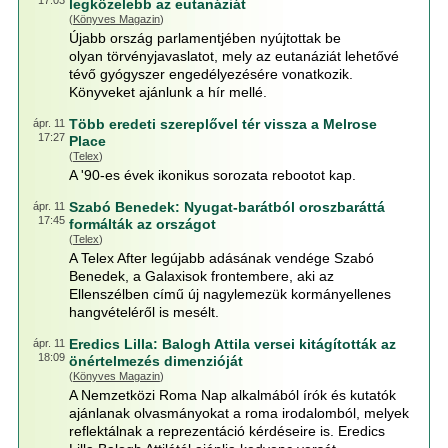
17:03
legközelebb az eutanáziát
(
Könyves Magazin
)
Újabb ország parlamentjében nyújtottak be
olyan törvényjavaslatot, mely az eutanáziát lehetővé
tévő gyógyszer engedélyezésére vonatkozik.
Könyveket ajánlunk a hír mellé.
Több eredeti szereplővel tér vissza a Melrose
ápr. 11
17:27
Place
(
Telex
)
A '90-es évek ikonikus sorozata rebootot kap.
Szabó Benedek: Nyugat-barátból oroszbaráttá
ápr. 11
17:45
formálták az országot
(
Telex
)
A Telex After legújabb adásának vendége Szabó
Benedek, a Galaxisok frontembere, aki az
Ellenszélben című új nagylemezük kormányellenes
hangvételéről is mesélt.
Eredics Lilla: Balogh Attila versei kitágították az
ápr. 11
18:09
önértelmezés dimenzióját
(
Könyves Magazin
)
A Nemzetközi Roma Nap alkalmából írók és kutatók
ajánlanak olvasmányokat a roma irodalomból, melyek
reflektálnak a reprezentáció kérdéseire is. Eredics