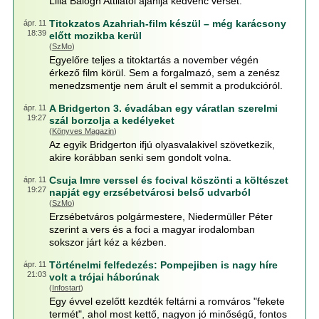
Lilla Balogh Attilától ajánlja kedvenc versét.
Titokzatos Azahriah-film készül – még karácsony
ápr. 11
18:39
előtt mozikba kerül
(
SzMo
)
Egyelőre teljes a titoktartás a november végén
érkező film körül. Sem a forgalmazó, sem a zenész
menedzsmentje nem árult el semmit a produkcióról.
A Bridgerton 3. évadában egy váratlan szerelmi
ápr. 11
19:27
szál borzolja a kedélyeket
(
Könyves Magazin
)
Az egyik Bridgerton ifjú olyasvalakivel szövetkezik,
akire korábban senki sem gondolt volna.
Csuja Imre verssel és focival köszönti a költészet
ápr. 11
19:27
napját egy erzsébetvárosi belső udvarból
(
SzMo
)
Erzsébetváros polgármestere, Niedermüller Péter
szerint a vers és a foci a magyar irodalomban
sokszor járt kéz a kézben.
Történelmi felfedezés: Pompejiben is nagy híre
ápr. 11
21:03
volt a trójai háborúnak
(
Infostart
)
Egy évvel ezelőtt kezdték feltárni a romváros "fekete
termét", ahol most kettő, nagyon jó minőségű, fontos