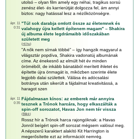
utolsó – olyan film amely egy néhai, tragikus sorsú
zenész élet- és karrierútját dolgozza fel, ám annyi
biztos: nagy hatással lesz a nézőközönségre.
"Túl sok darabja omlott össze az életemnek és
ápr. 11
0:31
valahogy újra kellett építenem magam" – Shakira
új albuma élete legdrámaibb időszakában
született meg
(
rtl.hu
)
"A nők nem sírnak többé" – így hangzik magyarul a
világsztár popdíva, Shakira vadonatúj albumának
címe. Az énekesnő az elmúlt hét év minden
öröméből, de inkább bánatából merített ihletet és
építette újra önmagát is, miközben szerinte élete
legjobb dalai születtek. Válása és adócsalási
botránya után sikerült a fájdalmat kreativitássá, a
haragot szen
Fájdalmasan kínos: az emberek már annyira
ápr. 11
0:35
tesznek a Trónok harcára, hogy elkaszálták a
spin-off sorozatot, Havas Jon nem tér vissza
(
Blikk
)
Rossz hír a Trónok harca rajongóknak: a Havas
Jonról beígért spin-off sorozat mégsem valósul meg.
A népszerű karaktert alakító Kit Harrington is
megerősítette ezt az információt nemrég.