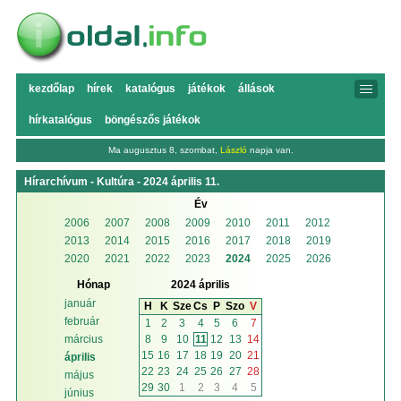
kezdőlap
hírek
katalógus
játékok
állások
hírkatalógus
böngészős játékok
Ma augusztus 8, szombat,
László
napja van.
Hírarchívum - Kultúra - 2024 április 11.
Év
2006
2007
2008
2009
2010
2011
2012
2013
2014
2015
2016
2017
2018
2019
2020
2021
2022
2023
2024
2025
2026
Hónap
2024 április
január
H
K
Sze
Cs
P
Szo
V
február
1
2
3
4
5
6
7
8
9
10
11
12
13
14
március
15
16
17
18
19
20
21
április
22
23
24
25
26
27
28
május
29
30
1
2
3
4
5
június