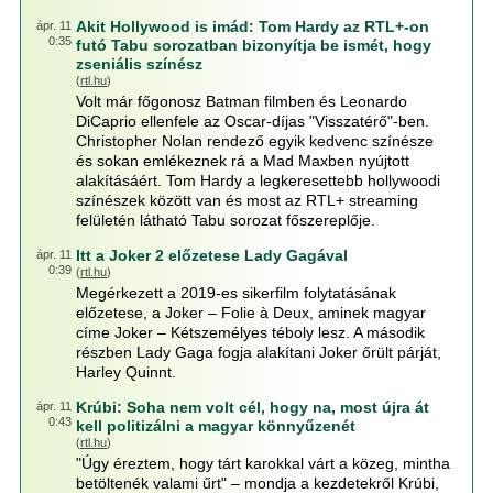
Akit Hollywood is imád: Tom Hardy az RTL+-on
ápr. 11
0:35
futó Tabu sorozatban bizonyítja be ismét, hogy
zseniális színész
(
rtl.hu
)
Volt már főgonosz Batman filmben és Leonardo
DiCaprio ellenfele az Oscar-díjas "Visszatérő"-ben.
Christopher Nolan rendező egyik kedvenc színésze
és sokan emlékeznek rá a Mad Maxben nyújtott
alakításáért. Tom Hardy a legkeresettebb hollywoodi
színészek között van és most az RTL+ streaming
felületén látható Tabu sorozat főszereplője.
Itt a Joker 2 előzetese Lady Gagával
ápr. 11
0:39
(
rtl.hu
)
Megérkezett a 2019-es sikerfilm folytatásának
előzetese, a Joker – Folie à Deux, aminek magyar
címe Joker – Kétszemélyes téboly lesz. A második
részben Lady Gaga fogja alakítani Joker őrült párját,
Harley Quinnt.
Krúbi: Soha nem volt cél, hogy na, most újra át
ápr. 11
0:43
kell politizálni a magyar könnyűzenét
(
rtl.hu
)
"Úgy éreztem, hogy tárt karokkal várt a közeg, mintha
betöltenék valami űrt" – mondja a kezdetekről Krúbi,