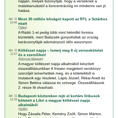
napján, melyek bizonyítják, hogy a verseknek a
matektanulástól a koncentrációig mi mindenre van jó
hatása.
Most 30 milliós bírságot kapott az RTL a Sztárbox
ápr. 11
10:45
miatt
(
Telex
)
A Rádió 1-et pedig több mint hétmillió forintra
büntették, mert Balázsék gúnyolódtak az ország
karácsonyfáját adományozó idős asszonyon.
Költészet napja – Ismerj meg 6 új verseskötetet
ápr. 11
11:57
és a szerzőiket!
(
Könyves Magazin
)
A magyar költészet napja alkalmából készített
összeállításunkban 6 frissen megjelent verskönyv
szerzőjét ismerhetitek meg, és a köteteikből is
mutatunk egy részletet. Lapis József, Rékai Anett és
Simon Bettina válaszai és szövege. Összeállításunk
2. része Itt olvasható.
Budapesti köztereken rejti el kortárs lírikusok
ápr. 11
12:33
köteteit a Libri a magyar költészet napja
alkalmából
(
SzMo
)
Hogy Závada Péter, Kemény Zsófi, Simon Márton,