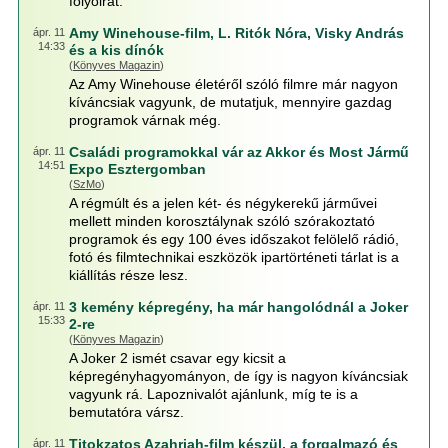
folyóirat.
Amy Winehouse-film, L. Ritók Nóra, Visky András
ápr. 11
14:33
és a kis dínók
(
Könyves Magazin
)
Az Amy Winehouse életéről szóló filmre már nagyon
kíváncsiak vagyunk, de mutatjuk, mennyire gazdag
programok várnak még.
Családi programokkal vár az Akkor és Most Jármű
ápr. 11
14:51
Expo Esztergomban
(
SzMo
)
A régmúlt és a jelen két- és négykerekű járművei
mellett minden korosztálynak szóló szórakoztató
programok és egy 100 éves időszakot felölelő rádió,
fotó és filmtechnikai eszközök ipartörténeti tárlat is a
kiállítás része lesz.
3 kemény képregény, ha már hangolódnál a Joker
ápr. 11
15:33
2-re
(
Könyves Magazin
)
A Joker 2 ismét csavar egy kicsit a
képregényhagyományon, de így is nagyon kíváncsiak
vagyunk rá. Lapoznivalót ajánlunk, míg te is a
bemutatóra vársz.
Titokzatos Azahriah-film készül, a forgalmazó és
ápr. 11