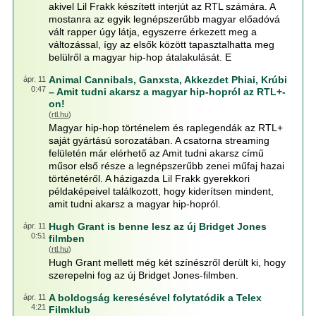
akivel Lil Frakk készített interjút az RTL számára. A
mostanra az egyik legnépszerűbb magyar előadóvá
vált rapper úgy látja, egyszerre érkezett meg a
változással, így az elsők között tapasztalhatta meg
belülről a magyar hip-hop átalakulását. E
Animal Cannibals, Ganxsta, Akkezdet Phiai, Krúbi
ápr. 11
0:47
– Amit tudni akarsz a magyar hip-hopról az RTL+-
on!
(
rtl.hu
)
Magyar hip-hop történelem és raplegendák az RTL+
saját gyártású sorozatában. A csatorna streaming
felületén már elérhető az Amit tudni akarsz című
műsor első része a legnépszerűbb zenei műfaj hazai
történetéről. A házigazda Lil Frakk gyerekkori
példaképeivel találkozott, hogy kiderítsen mindent,
amit tudni akarsz a magyar hip-hopról.
Hugh Grant is benne lesz az új Bridget Jones
ápr. 11
0:51
filmben
(
rtl.hu
)
Hugh Grant mellett még két színészről derült ki, hogy
szerepelni fog az új Bridget Jones-filmben.
A boldogság keresésével folytatódik a Telex
ápr. 11
4:21
Filmklub