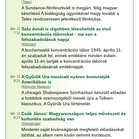
(
Telex
)
A Sundance-filmfesztivált is megjárt, félig magyar
készítésű A boldogság ügynökével megy tovább a
Telex rendszeresen jelentkező filmklubja.
Száz évnél is régebben létesítették az első
ápr. 11
7:15
koncentrációs táborokat - ma van a
felszabadulásuk napja
(
Infostart
)
A buchenwaldi koncentrációs tábor 1945. április 11-
én szabadult fel, ennek emlékére minden évben
április 11-én tartják a koncentrációs táborok
felszabadulásának emléknapját.
A Gyűrűk Ura-musicalt nyáron bemutatják
ápr. 11
8:21
Amerikában is
(
Könyves Magazin
)
A chicagói Shakespeare Színházban készülő előadás
a hobbitok szemszögéből meséli újra a Tolkien-
klasszikus, A Gyűrűk Ura történetét.
Csák János: Magyarországon teljes művészeti és
ápr. 11
8:27
kulturális szabadság van
(
Demokrata
)
Mindenki saját kívánságának megfelelő előadásokat
tarthat, az állam nem kíván semmit korlátozni,