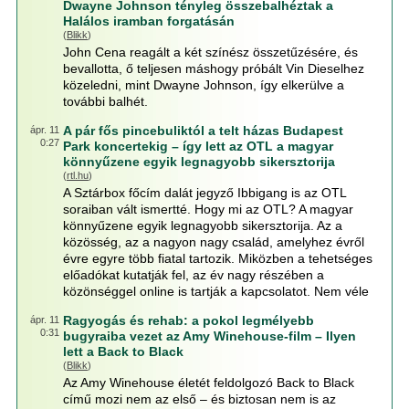
Dwayne Johnson tényleg összebalhéztak a
Halálos iramban forgatásán
(
Blikk
)
John Cena reagált a két színész összetűzésére, és
bevallotta, ő teljesen máshogy próbált Vin Dieselhez
közeledni, mint Dwayne Johnson, így elkerülve a
további balhét.
A pár fős pincebuliktól a telt házas Budapest
ápr. 11
0:27
Park koncertekig – így lett az OTL a magyar
könnyűzene egyik legnagyobb sikersztorija
(
rtl.hu
)
A Sztárbox főcím dalát jegyző Ibbigang is az OTL
soraiban vált ismertté. Hogy mi az OTL? A magyar
könnyűzene egyik legnagyobb sikersztorija. Az a
közösség, az a nagyon nagy család, amelyhez évről
évre egyre több fiatal tartozik. Miközben a tehetséges
előadókat kutatják fel, az év nagy részében a
közönséggel online is tartják a kapcsolatot. Nem véle
Ragyogás és rehab: a pokol legmélyebb
ápr. 11
0:31
bugyraiba vezet az Amy Winehouse-film – Ilyen
lett a Back to Black
(
Blikk
)
Az Amy Winehouse életét feldolgozó Back to Black
című mozi nem az első – és biztosan nem is az