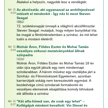
Átalakul a helyszín, nagyobb lesz a vendégtér.
Az akciósztár, aki ugyanazzal az arckifejezéssel
ápr. 11
0:23
intézett el mindenkit - Így néz ki most Steven
Seagal
(
Blikk
)
72. születésnapját ünnepli a világhírű akciófilmsztár
Steven Seagal: mutatjuk, hogy milyen bunyókkal írta
be magát a filmtörténelemben a színész, és mit lehet
tudni a mostani életéről.
Molnár Áron, Földes Eszter és Mohai Tamás
ápr. 11
0:23
veszélyes cirkuszi mutatványokkal állnak
színpadra
(
rtl.hu
)
Molnár Áron, Földes Eszter és Mohai Tamás 18 év
után újra együtt játszik egy nem mindennapi
színdarabban. A három művész egy osztályba járt a
Színház- és Filmművészeti Egyetemen, azonban
karrierútjaik sokáig nem keresztezték egymást. A
kezdet/vége című színdarab formabontó és
veszélyes elemeinek elsajátítása komoly kihívások
elé állította a színész
"Két alfa-hímed van, de csak egy lehet" –
ápr. 11
0:27
Kollégájuk mindent bevallott: Vin Diesel és