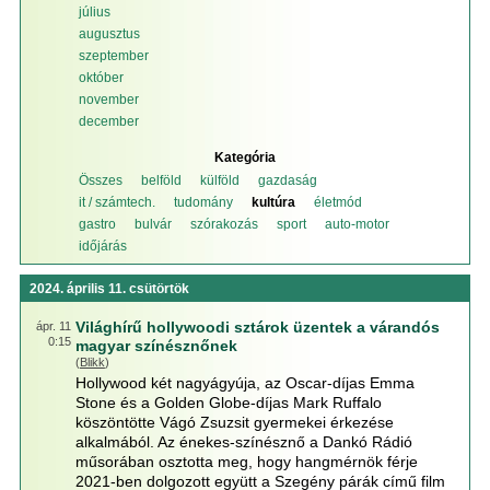
július
augusztus
szeptember
október
november
december
Kategória
Összes
belföld
külföld
gazdaság
it / számtech.
tudomány
kultúra
életmód
gastro
bulvár
szórakozás
sport
auto-motor
időjárás
2024. április 11. csütörtök
Világhírű hollywoodi sztárok üzentek a várandós
ápr. 11
0:15
magyar színésznőnek
(
Blikk
)
Hollywood két nagyágyúja, az Oscar-díjas Emma
Stone és a Golden Globe-díjas Mark Ruffalo
köszöntötte Vágó Zsuzsit gyermekei érkezése
alkalmából. Az énekes-színésznő a Dankó Rádió
műsorában osztotta meg, hogy hangmérnök férje
2021-ben dolgozott együtt a Szegény párák című film