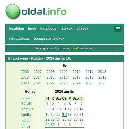
kezdőlap
hírek
katalógus
játékok
állások
hírkatalógus
böngészős játékok
Ma augusztus 8, szombat,
László
napja van.
Hírarchívum - Kultúra - 2024 április 18.
Év
2006
2007
2008
2009
2010
2011
2012
2013
2014
2015
2016
2017
2018
2019
2020
2021
2022
2023
2024
2025
2026
Hónap
2024 április
január
H
K
Sze
Cs
P
Szo
V
február
1
2
3
4
5
6
7
8
9
10
11
12
13
14
március
15
16
17
18
19
20
21
április
22
23
24
25
26
27
28
május
29
30
1
2
3
4
5
június