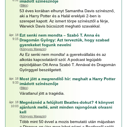
8:51
imádott színésznője
(
Blikk
)
53 éves korában elhunyt Samantha Davis színésznő,
aki a Harry Potter és a Halál ereklyéi 2-ben is
szerepet kapott. Az ismert törpe színésztől a férje,
Warwick Davis búcsúzott megható szavakkal.
Ezt senki nem mondta – Szabó T. Anna és
ápr. 18
9:15
Dragomán György: Azt terveztük, hogy szabad
gyerekeket fogunk nevelni
(
Könyves Magazin
)
Az Ez senki nem mondta! a gyerekvállalás és az
alkotás kapcsolatáról szól. A podcast legújabb
epizódjában Ott Anna Szabó T. Annával és Dragomán
Györggyel beszélgetett.
Most jött a megrendítő hír: meghalt a Harry Potter
ápr. 18
9:33
imádott színésznője
(
Blikk
)
Váratlanul jött a tragédia.
Megnéznéd a felújított Beatles-dokut? 4 könyvet
ápr. 18
10:03
ajánlunk mellé, amit minden rajongónak olvasni
kell
(
Könyves Magazin
)
Több mint 50 évvel a mozis bemutató után májusban
a Disney+-on újra meg lehet nézni a Beatlesről szóló