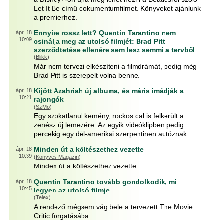
Let It Be című dokumentumfilmet. Könyveket ajánlunk
a premierhez.
Ennyire rossz lett? Quentin Tarantino nem
ápr. 18
10:09
csinálja meg az utolsó filmjét: Brad Pitt
szerződtetése ellenére sem lesz semmi a tervből
(
Blikk
)
Már nem tervezi elkészíteni a filmdrámát, pedig még
Brad Pitt is szerepelt volna benne.
Kijött Azahriah új albuma, és máris imádják a
ápr. 18
10:21
rajongók
(
SzMo
)
Egy szokatlanul kemény, rockos dal is felkerült a
zenész új lemezére. Az egyik videóklipben pedig
percekig egy dél-amerikai szerpentinen autóznak.
Minden út a költészethez vezette
ápr. 18
10:39
(
Könyves Magazin
)
Minden út a költészethez vezette
Quentin Tarantino tovább gondolkodik, mi
ápr. 18
10:45
legyen az utolsó filmje
(
Telex
)
A rendező mégsem vág bele a tervezett The Movie
Critic forgatásába.