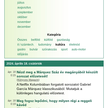
július
augusztus
szeptember
október
november
december
Kategória
Összes
belföld
külföld
gazdaság
it / számtech.
tudomány
kultúra
életmód
gastro
bulvár
szórakozás
sport
auto-motor
időjárás
2024. április 18. csütörtök
Nézd meg a Márquez Száz év magányából készült
ápr. 18
0:15
sorozat előzetesét!
(
Könyves Magazin
)
A Netflix Kolumbiában forgatott sorozatot Gabriel
García Márquez klasszikusából. Mutatjuk a
különleges hangulatú előzetest.
Meg fogsz lepődni, hogy milyen régi a reggeli
ápr. 18
0:19
kávéd