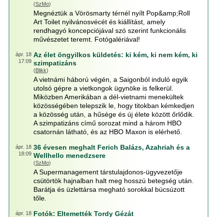
(
SzMo
)
Megnéztük a Vörösmarty térnél nyílt Pop&amp;Roll
Art Toilet nyilvánosvécét és kiállítást, amely
rendhagyó koncepciójával szó szerint funkcionális
művészetet teremt. Fotógalériával!
Az élet öngyilkos küldetés: ki kém, ki nem kém, ki
ápr. 18
17:09
szimpatizáns
(
Blikk
)
A vietnámi háború végén, a Saigonból induló egyik
utolsó gépre a vietkongok ügynöke is felkerül.
Miközben Amerikában a dél-vietnami menekültek
közösségében telepszik le, hogy titokban kémkedjen
a közösség után, a hűsége és új élete között őrlődik.
A szimpatizáns című sorozat mind a három HBO
csatornán látható, és az HBO Maxon is elérhető.
36 évesen meghalt Ferich Balázs, Azahriah és a
ápr. 18
18:09
Wellhello menedzsere
(
SzMo
)
A Supermanagement társtulajdonos-ügyvezetője
csütörtök hajnalban halt meg hosszú betegség után.
Barátja és üzlettársa megható sorokkal búcsúzott
tőle.
Fotók: Eltemették Tordy Gézát
ápr. 18