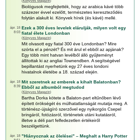
(
Könyves Magazin
)
Biológusok megfejtették, hogy az arabica kávé több
százezer évvel ezelőtt, természetes kereszteződés
folytán alakult ki. Könyvek hírek (és kávé) mellé.
Ezek a 300 éves levelek elárulják, milyen volt egy
ápr. 18
8:03
fiatal élete Londonban
(
Könyves Magazin
)
Mit olvasott egy fiatal 300 éve Londonban? Mire
szórta el a pénzét? És mit árul el ebből az apjának?
Egy több mint hatvan levélből álló gyűjteményt
állítottak ki az angliai Townendben. A segítségével
bepillantást nyerhetünk egy 27 éves londoni
hivatalnok életébe a 18. század elején.
Mit szeretnek az emberek a kihalt Balatonban?
ápr. 18
8:39
Ebből az albumból megtudod
(
Könyves Magazin
)
Bartha Dorka kötete a Balaton-part eltűnőben lévő
épített örökségét és múlhatatlanságát mutatja meg. A
történész-újságíró szerzővel egy nyikorgós Csepel
bringáról, fotózásról, történetek utáni kutatásról,
illetve a déli part felfedezetlen értékeiről
beszélgettünk.
"Hiányoznak az ölelései" – Meghalt a Harry Potter
ápr. 18