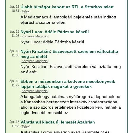
Újabb bírságot kapott az RTL a Sztárbox miatt
ápr. 18
10:51
(
Telex
)
A Médiatanács állampolgári bejelentés után indított
eljárást a csatorna ellen.
Nyári Luca: Adèle Párizsba készül
ápr. 18
11:03
(
Könyves Magazin
)
Nyári Luca: Adèle Párizsba készül
Nyári Krisztián: Eszeveszett szerelem változtatta
ápr. 18
11:05
meg az életét
(
Könyves Magazin
)
Nyári Krisztián: Eszeveszett szerelem változtatta meg
az életét
Ebben a múzeumban a kedvenc mesekönyveik
ápr. 18
11:27
lapjain találják magukat a gyerekek
(
Könyves Magazin
)
A látogatók egy hatalmas nyúlüregen át léphetnek be
a Kansasban berendezett interaktív csodaországba,
ahol a szó szoros értelmében közelebb kerülhetnek a
legkedvesebb meséikhez.
Váratlanul kiadta új lemezét Azahriah
ápr. 18
11:33
(
Telex
)
A skatulya I című anyagon akad Rammsteint és