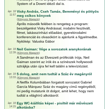
System of a Downt idéző dal is.
Visky András, Cseh Tamás, Bereményi és pöttyös
ápr. 18
11:57
meg csíkos könyvek
(
Könyves Magazin
)
Április második felében is rengeteg a program:
beszélgetést Visky Andrással, irodalmi fesztivált,
filmet, lakásszínházi előadást, gyerekirodalmi
konferenciát és olvasókört is ajánlunk a figyelmedbe.
Nyitókép: Valuska Gábor
Neil Gaiman: Vége a sorozatok aranykorának
ápr. 18
12:39
(
Könyves Magazin
)
A Sandman és az Elveszett próféciák írója, Neil
Gaiman szerint az írók és a színészek hollywoodi
sztrájkja után újra fel kell találni a televíziózást.
5 dolog, amit nem tudtál a Száz év magányról
ápr. 18
13:33
(
Könyves Magazin
)
A Netflix Kolumbiában forgatott sorozatot Gabriel
García Márquez Száz év magány című regényéből,
mi pedig mutatunk öt dolgot, amit lehet, hogy nem
tudtál a világhírű alkotásról.
Egy WC-kiállítás képei - pisiltél már művészeti
ápr. 18
14:15
alkotásba?