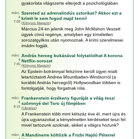
gyakorlata világszerte elterjedt a pszichológiában.
Szereted az adrenalindús sztorikat? Akkor ezt a
márc.
4
krimit le sem fogod majd tenni!
7:09
(
Könyves Magazin
)
Március 24-én jelenik meg John McMahon Veszett
ügyek című regénye, amelyben egy kíméletlen
sorozatgyilkos után nyomoznak. A krimi szerelmesei
imádni fogják.
András herceg bukásával folytatódhat A korona
márc.
4
Netflix-sorozat
7:45
(
Könyves Magazin
)
Az Epstein-botránnyal felszínre került ügyei miatt
letartóztatott Andrew Mountbatten-Windsorról (a
korábbi András hercegről) Hollywoodban többen is
fontolgatják, hogy forgatnak róla.
Frankenstein érzékeny figuráját a világ teszi
márc.
4
szörnnyé del Toro új filmjében
8:15
(
Librarius
)
A Frankenstein több mint kétszáz éve él, mert újra és
újra ugyanazokat a kényelmetlen kérdéseket teszi fel:
mivel tartozunk azoknak, akiket a világra hozunk?
A Mandinerre költözik a Frizbi Hajdú Péterrel
márc.