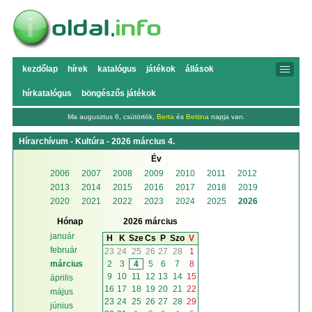
kezdőlap
hírek
katalógus
játékok
állások
hírkatalógus
böngészős játékok
Ma augusztus 6, csütörtök,
Berta
és
Bettina
napja van.
Hírarchívum - Kultúra - 2026 március 4.
Év
2006
2007
2008
2009
2010
2011
2012
2013
2014
2015
2016
2017
2018
2019
2020
2021
2022
2023
2024
2025
2026
Hónap
2026 március
január
H
K
Sze
Cs
P
Szo
V
február
23
24
25
26
27
28
1
2
3
4
5
6
7
8
március
9
10
11
12
13
14
15
április
16
17
18
19
20
21
22
május
23
24
25
26
27
28
29
június