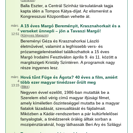
(
Librarius
)
Balla Eszter, a Centrál Színház társulatának tagja
kapta idén a Tompos Kátya-díjat. Az elismerést a
Kongresszusi Központban vehette át.
A 15 éves Margó Bereményit, Krasznahorkait és a
márc.
4
verseket ünnepli – jön a Tavaszi Margó!
12:51
(
Könyves Magazin
)
Bereményi Géza és Krasznahorkai László
életművével, valamint a legfrissebb vers- és
prózamegjelenésekkel találkozhattok a 15 éves
Margó Irodalmi Fesztiválon április 9. és 11. között a
margitszigeti Kristály Színtéren. A programok nagy
része ingyenes lesz.
Hová tűnt Füge és Ágota? 40 éves a film, amiért
márc.
4
több ezer magyar tinédzser őrült meg
13:15
(
Blikk
)
Negyven évvel ezelőtt, 1986-ban mutatták be a
Szerelem első vérig című magyar ifjúsági filmet,
amely kíméletlen őszinteséggel mutatta be a magyar
fiatalok lázadását, szexualitását és fájdalmait.
Miközben a Kádár-rendszerben a pár kultúrfelelősei
fanyalogtak, a tinédzserek órákig álltak sorban a
mozipénztáraknál, hogy láthassák Beri Ary és Szilágyi