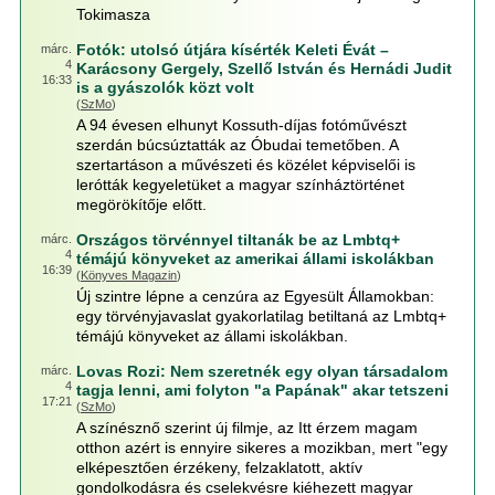
Tokimasza
Fotók: utolsó útjára kísérték Keleti Évát –
márc.
4
Karácsony Gergely, Szellő István és Hernádi Judit
16:33
is a gyászolók közt volt
(
SzMo
)
A 94 évesen elhunyt Kossuth-díjas fotóművészt
szerdán búcsúztatták az Óbudai temetőben. A
szertartáson a művészeti és közélet képviselői is
lerótták kegyeletüket a magyar színháztörténet
megörökítője előtt.
Országos törvénnyel tiltanák be az Lmbtq+
márc.
4
témájú könyveket az amerikai állami iskolákban
16:39
(
Könyves Magazin
)
Új szintre lépne a cenzúra az Egyesült Államokban:
egy törvényjavaslat gyakorlatilag betiltaná az Lmbtq+
témájú könyveket az állami iskolákban.
Lovas Rozi: Nem szeretnék egy olyan társadalom
márc.
4
tagja lenni, ami folyton "a Papának" akar tetszeni
17:21
(
SzMo
)
A színésznő szerint új filmje, az Itt érzem magam
otthon azért is ennyire sikeres a mozikban, mert "egy
elképesztően érzékeny, felzaklatott, aktív
gondolkodásra és cselekvésre kiéhezett magyar