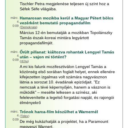
Tischler Petra megjelenése teljesen új színt hoz a
Séfek Séfe világába.
Hamarosan mozikba kerül a Magyar Pétert bölcs
márc.
4
vezérként bemutató propagandafilm
0:09
(
Demokrata
)
Március 12-én bemutatják a mozikban Topolánszky
Tamás észak-koreai mintára legyártott
propagandafilmjét.
Őrült pillanat: kiáltozva rohantak Lengyel Tamás
márc.
4
után – vajon mi történt?
0:09
(
rtl.hu
)
A mi kis falunk mozifesztiválon Lengyel Tamás a
közönség első sorában foglalt helyet, ennek ellenére
kifejezetten izgalmas volt számára nagyvásznon
látnia a sorozat 10. évadának epizódjait. "Ez
nemcsak a tévé képernyőjén, hanem a vásznon is
működik" – mesélte lelkesen a színész, aki
felelevenítette a legelső forgatási napját, és rajongói
élményekrő
Trónok harca-film készülhet a Warnernél
márc.
4
(
Telex
)
0:09
De még kukázhatják a projektet, ha a Paramount
megveszi Warnert.