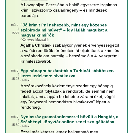
A Lovagoljon Perzsiába a halál! egyszerre izgalmas
krimi, szívszorító családregény – és mindezek
paródiája.
"Jó krimit írni nehezebb, mint egy közepes
márc.
4
szépirodalmi művet" – így látják magukat a
15:27
magyar krimiírók
(
Könyves Magazin
)
Agatha Christiék szabálykönyvének érvényességétől
a valódi rendőrök történetein át eljutottunk a krimi és
a szépirodalom harcáig – beszámoló a 4. veszprémi
Krimifesztiválról.
Egy hónapra bezáratták a Turbinát kábítószer-
márc.
4
kereskedelemre hivatkozva
15:27
(
Telex
)
A szórakozóhely közleménye szerint egy hónapig
fedett akciót folytattak a rendőrök, de semmit nem
találtak, ami alapján be lehetne záratni őket, végül
egy "egyszerű bemondásra hivatkozva" lépett a
rendőrség.
Nyolcszáz gramofonlemezzel bővült a Hangtár, a
márc.
4
Széchényi könyvtár online zenei szolgáltatása
15:39
(
Telex
)
Ezzel már kétezer lemez hallgatható meg