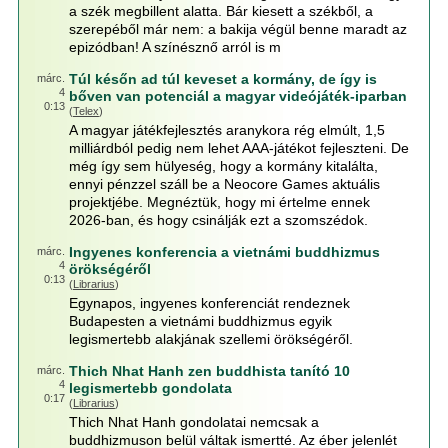
a szék megbillent alatta. Bár kiesett a székből, a
szerepéből már nem: a bakija végül benne maradt az
epizódban! A színésznő arról is m
Túl későn ad túl keveset a kormány, de így is
márc.
4
bőven van potenciál a magyar videójáték-iparban
0:13
(
Telex
)
A magyar játékfejlesztés aranykora rég elmúlt, 1,5
milliárdból pedig nem lehet AAA-játékot fejleszteni. De
még így sem hülyeség, hogy a kormány kitalálta,
ennyi pénzzel száll be a Neocore Games aktuális
projektjébe. Megnéztük, hogy mi értelme ennek
2026-ban, és hogy csinálják ezt a szomszédok.
Ingyenes konferencia a vietnámi buddhizmus
márc.
4
örökségéről
0:13
(
Librarius
)
Egynapos, ingyenes konferenciát rendeznek
Budapesten a vietnámi buddhizmus egyik
legismertebb alakjának szellemi örökségéről.
Thich Nhat Hanh zen buddhista tanító 10
márc.
4
legismertebb gondolata
0:17
(
Librarius
)
Thich Nhat Hanh gondolatai nemcsak a
buddhizmuson belül váltak ismertté. Az éber jelenlét