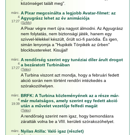
közönséget talált meg".
A Pixar megcsinálta a legjobb Avatar-filmet: az
márc.
4
Agyugrász lehet az év animációja
17:27
(
SzMo
)
A Pixar végre mert újra nagyot álmodni. Az Agyugrász
nem folytatás, nem biztonsági játék, hanem egy
szívvel-lélekkel készült, őrült sci-fi paródia. És igen,
simán lenyomja a "Hupikék Törpikék az űrben"
blockbustereket. Kisujjal!
A rendőrség szerint egy tunéziai díler árult drogot
márc.
4
a bezáratott Turbinában
17:27
(
Telex
)
A Turbina viszont azt mondja, hogy a februári fedett
akció során nem történt rendőri intézkedés a
szórakozóhelyen.
BRFK: A Turbina közleményének az a része már-
márc.
4
már mulatságos, amely szerint egy fedett akció
19:39
után a művelet vezetője felfedi magát
(
Telex
)
A rendőrség szerint nem igaz, hogy bemondásra
záratták volna be a VIII. kerületi szórakozóhelyet.
Nyilas Atilla: Való igaz (részlet)
márc.