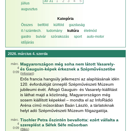
30
31
1
2
3
4
5
július
augusztus
Kategória
Összes
belföld
külföld
gazdaság
it / számtech.
tudomány
kultúra
életmód
gastro
bulvár
szórakozás
sport
auto-motor
időjárás
2026. március 4. szerda
Magyarországon még soha nem látott Vasarely-
márc.
4
és Gauguin-képek érkeznek a Szépművészetibe
0:09
(
Infostart
)
Erős francia hangsúly jellemezni az alapításának idén
120. évfordulóját ünneplő Szépművészeti Múzeum
jubileumi évét. Átfogó Gauguin- és Vasarely-kiállítást
is láthat majd a közönség, Magyarországon még
sosem kiállított képekkel – mondta el az InfoRádió
Aréna című műsorában Baán László, a tárlatoknak
helyt adó Szépművészeti Múzeum főigazgatója.
Tischler Petra őszintén bevallotta: ezért vállalta a
márc.
4
szereplést a Séfek Séfe műsorban
0:09
(
Blikk
)