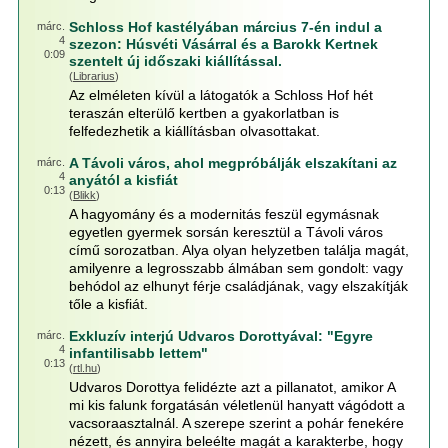
Schloss Hof kastélyában március 7-én indul a
márc.
4
szezon: Húsvéti Vásárral és a Barokk Kertnek
0:09
szentelt új időszaki kiállítással.
(
Librarius
)
Az elméleten kívül a látogatók a Schloss Hof hét
teraszán elterülő kertben a gyakorlatban is
felfedezhetik a kiállításban olvasottakat.
A Távoli város, ahol megpróbálják elszakítani az
márc.
4
anyától a kisfiát
0:13
(
Blikk
)
A hagyomány és a modernitás feszül egymásnak
egyetlen gyermek sorsán keresztül a Távoli város
című sorozatban. Alya olyan helyzetben találja magát,
amilyenre a legrosszabb álmában sem gondolt: vagy
behódol az elhunyt férje családjának, vagy elszakítják
tőle a kisfiát.
Exkluzív interjú Udvaros Dorottyával: "Egyre
márc.
4
infantilisabb lettem"
0:13
(
rtl.hu
)
Udvaros Dorottya felidézte azt a pillanatot, amikor A
mi kis falunk forgatásán véletlenül hanyatt vágódott a
vacsoraasztalnál. A szerepe szerint a pohár fenekére
nézett, és annyira beleélte magát a karakterbe, hogy