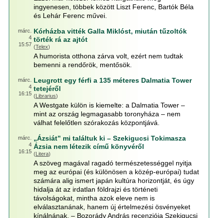
ingyenesen, többek között Liszt Ferenc, Bartók Béla
és Lehár Ferenc művei.
Kórházba vitték Galla Miklóst, miután tűzoltók
márc.
4
törték rá az ajtót
15:57
(
Telex
)
A humorista otthona zárva volt, ezért nem tudtak
bemenni a rendőrök, mentősök.
Leugrott egy férfi a 135 méteres Dalmatia Tower
márc.
4
tetejéről
16:15
(
Librarius
)
A Westgate külön is kiemelte: a Dalmatia Tower –
mint az ország legmagasabb toronyháza – nem
válhat felelőtlen szórakozás központjává.
„Ázsiát” mi találtuk ki – Szekigucsi Tokimasza
márc.
4
Ázsia nem létezik című könyvéről
16:15
(
Litera
)
A szöveg magával ragadó természetességgel nyitja
meg az európai (és különösen a közép-európai) tudat
számára alig ismert japán kultúra horizontját, és úgy
hidalja át az irdatlan földrajzi és történeti
távolságokat, mintha azok eleve nem is
elválasztanának, hanem új értelmezési ösvényeket
kínálnának. – Bozorády András recenziója Szekigucsi