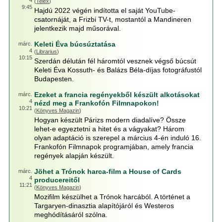
4
(
Telex
)
9:45
Hajdú 2022 végén indította el saját YouTube-
csatornáját, a Frizbi TV-t, mostantól a Mandineren
jelentkezik majd műsorával.
Keleti Éva búcsúztatása
márc.
4
(
Librarius
)
10:15
Szerdán délután fél háromtól vesznek végső búcsút
Keleti Éva Kossuth- és Balázs Béla-díjas fotográfustól
Budapesten.
Ezeket a francia regényekből készült alkotásokat
márc.
4
nézd meg a Frankofón Filmnapokon!
10:21
(
Könyves Magazin
)
Hogyan készült Párizs modern diadalíve? Össze
lehet-e egyeztetni a hitet és a vágyakat? Három
olyan adaptáció is szerepel a március 4-én induló 16.
Frankofón Filmnapok programjában, amely francia
regények alapján készült.
Jöhet a Trónok harca-film a House of Cards
márc.
4
producereitől
11:21
(
Könyves Magazin
)
Mozifilm készülhet a Trónok harcából. A történet a
Targaryen-dinasztia alapítójáról és Westeros
meghódításáról szólna.