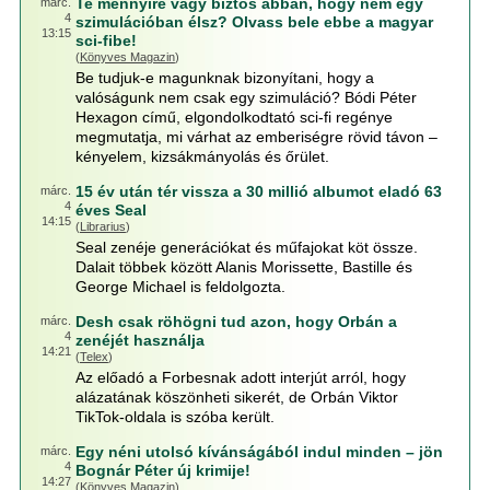
Te mennyire vagy biztos abban, hogy nem egy
márc.
4
szimulációban élsz? Olvass bele ebbe a magyar
13:15
sci-fibe!
(
Könyves Magazin
)
Be tudjuk-e magunknak bizonyítani, hogy a
valóságunk nem csak egy szimuláció? Bódi Péter
Hexagon című, elgondolkodtató sci-fi regénye
megmutatja, mi várhat az emberiségre rövid távon –
kényelem, kizsákmányolás és őrület.
15 év után tér vissza a 30 millió albumot eladó 63
márc.
4
éves Seal
14:15
(
Librarius
)
Seal zenéje generációkat és műfajokat köt össze.
Dalait többek között Alanis Morissette, Bastille és
George Michael is feldolgozta.
Desh csak röhögni tud azon, hogy Orbán a
márc.
4
zenéjét használja
14:21
(
Telex
)
Az előadó a Forbesnak adott interjút arról, hogy
alázatának köszönheti sikerét, de Orbán Viktor
TikTok-oldala is szóba került.
Egy néni utolsó kívánságából indul minden – jön
márc.
4
Bognár Péter új krimije!
14:27
(
Könyves Magazin
)