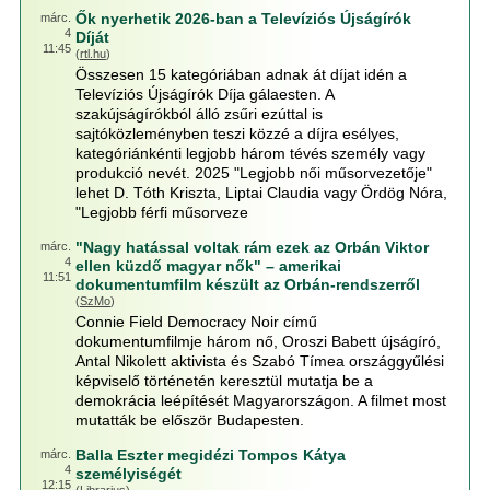
Ők nyerhetik 2026-ban a Televíziós Újságírók
márc.
4
Díját
11:45
(
rtl.hu
)
Összesen 15 kategóriában adnak át díjat idén a
Televíziós Újságírók Díja gálaesten. A
szakújságírókból álló zsűri ezúttal is
sajtóközleményben teszi közzé a díjra esélyes,
kategóriánkénti legjobb három tévés személy vagy
produkció nevét. 2025 "Legjobb női műsorvezetője"
lehet D. Tóth Kriszta, Liptai Claudia vagy Ördög Nóra,
"Legjobb férfi műsorveze
"Nagy hatással voltak rám ezek az Orbán Viktor
márc.
4
ellen küzdő magyar nők" – amerikai
11:51
dokumentumfilm készült az Orbán-rendszerről
(
SzMo
)
Connie Field Democracy Noir című
dokumentumfilmje három nő, Oroszi Babett újságíró,
Antal Nikolett aktivista és Szabó Tímea országgyűlési
képviselő történetén keresztül mutatja be a
demokrácia leépítését Magyarországon. A filmet most
mutatták be először Budapesten.
Balla Eszter megidézi Tompos Kátya
márc.
4
személyiségét
12:15