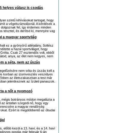
5 helyes válasz is csodás
yan szintű kihívásokat tartogat, hogy
mít a végelszámolásnál. A kérdések a
 dolgoznak fel, így érdemes minden
os teszttel, és derítsd ki, mennyire vag
ol a magyar sportvilág
lt ez a gyönyörű atlétalány, Soltész
ítette a hazai sportvilágot, hogy
 Gréta. Csak 27 esztendős volt, ebből
„Látod, anya, az élet nem kegyes, nem
em a séta, nem az úszás
megelőzésére nem séta és úszás kell a
ős korban az izomvesztés veszélyes
 Ebben az életszakaszban a test már
ban jelentkeznek az ízületi panaszok.
ta a nőt a nyomozó
jra, mégis botrányos módon megalázta a
l az ártatlan szegedi nő, hogy egy
zerencsére a magyar rendőrség
rokat. Ezért is megdöbbentő az óbudai
jal
előbb kezdi a 13. havi, és a 14. havi
 pénzes postás már február 6-án