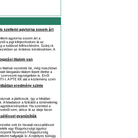
kis szellemi agytorna sosem árt
ellemi agytorna sosem árt a
tól a jogi kifejezéseken át az
ég a tudásod felfrissítésére. Szánj rá
 el ezekben az érdekes kérdésekben. A
ogatási tilalom van
ási tilalmat vezetnek be, még maszkban
tt látogatási tilalom lépett életbe a
zervezeti egységeiben is. Erről
MTI-t. A PTE KK alá a közlemény szeri
 hibátlan eredmény szinte
ibáznak a játékosok, így a hibátlan
 A feladatsor a fizikától a történelemig
z agytekervényeket. Ha szereted a
ektől sem, akkor itt az ideje bizon
zaéléssel gyanúsítják
izetbe vett és hivatali visszaéléssel
elték egy főügyészségi ügyész
. A Központi Nyomozó Főügyészség
tként hallgatják ki. A rejtélyes bűnügy