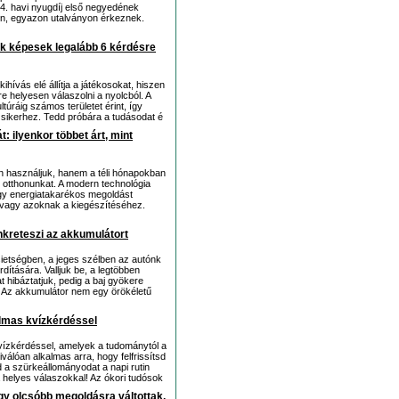
4. havi nyugdíj első negyedének
en, egyazon utalványon érkeznek.
uk képesek legalább 6 kérdésre
hívás elé állítja a játékosokat, hiszen
e helyesen válaszolni a nyolcból. A
túráig számos területet érint, így
 sikerhez. Tedd próbára a tudásodat é
t: ilyenkor többet árt, mint
n használjuk, hanem a téli hónapokban
az otthonunkat. A modern technológia
így energiatakarékos megoldást
 vagy azoknak a kiegészítéséhez.
nkreteszi az akkumulátort
 sietségben, a jeges szélben az autónk
dítására. Valljuk be, a legtöbben
hibáztatjuk, pedig a baj gyökere
. Az akkumulátor nem egy örökéletű
almas kvízkérdéssel
vízkérdéssel, amelyek a tudománytól a
válóan alkalmas arra, hogy felfrissítsd
 a szürkeállományodat a napi rutin
 helyes válaszokkal! Az ókori tudósok
egy olcsóbb megoldásra váltottak,