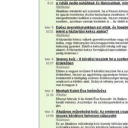
a ruhák pedig puhábbak és illatosabbak, min
8:21
(
MeMedia
)
Általában mindenki azt szeretné, ha a frissen kimoso
és igazán komfortos érzést biztosítana viseléskor. 
elengedhetetlen kellékei a mosásnak, hiszen mindez
esetben., azonban vannak kivételek is… Az öblítő 
Egész gyerekkorunkban ezt ettük, és fogalmu
febr. 6
jelent a háztartási keksz alakja?
10:21
(
MeMedia
)
A háztartási keksz nálunk gyerekkoromban nagy slá
teába, vagy édesanyám összeragasztotta baracklekv
édesség gyanánt. Ebből a kekszből mindig volt egy
alapon. A háztartási keksz formájával kapcsolatba
pedig érdemes l
Vegyes kvíz – 8 kérdést teszünk fel a szell
febr. 6
érdekében
10:27
(
Kvízguru
)
Ebben a vegyes kvízben 8 kérdést teszünk fel a sz
érdekében, hiszen az agytréning ugyanolyan fontos
irodalomtól a biológiáig számos érdekességet tartog
unatkozni a kitöltés alatt. Szánj rá néhány percet, 
ma! A magyar ir
Meghalt Keleti Éva fotóművész
febr. 6
(
FilmHu
)
11:15
Elhunyt február 6-án Keleti Éva Kossuth- és Balázs 
kiváló művész. A színházi- és színészportréiról is 
járt.
Általános műveltségi kvíz: Az emberek csu
febr. 6
összes kérdésre helyesen válaszolni
12:09
(
Kvízguru
)
Ez az általános műveltségi kvíz komoly kihívást je
százaléka képes az összes kérdésre helyesen válas