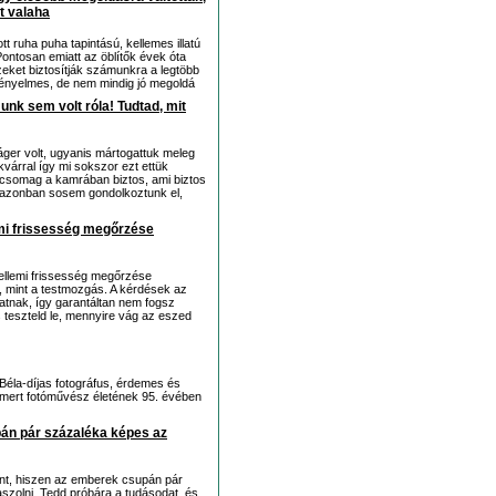
t valaha
tt ruha puha tapintású, kellemes illatú
Pontosan emiatt az öblítők évek óta
eket biztosítják számunkra a legtöbb
kényelmes, de nem mindig jó megoldá
nk sem volt róla! Tudtad, mit
ger volt, ugyanis mártogattuk meleg
árral így mi sokszor ezt ettük
 csomag a kamrában biztos, ami biztos
n azonban sosem gondolkoztunk el,
emi frissesség megőrzése
ellemi frissesség megőrzése
, mint a testmozgás. A kérdések az
atnak, így garantáltan nem fogsz
és teszteld le, mennyire vág az eszed
Béla-díjas fotográfus, érdemes és
ismert fotóművész életének 95. évében
pán pár százaléka képes az
lent, hiszen az emberek csupán pár
zolni. Tedd próbára a tudásodat, és