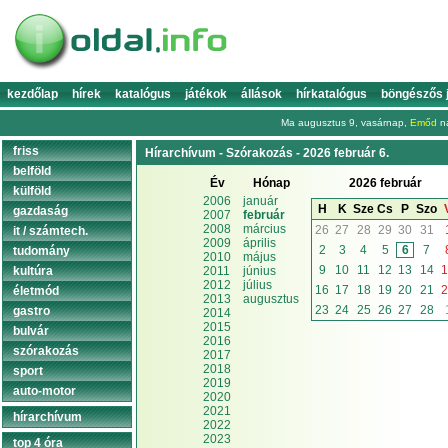
kezdőlap
hírek
katalógus
játékok
állások
hírkatalógus
böngészős 
Ma augusztus 9, vasárnap,
Emőd
na
friss
Hírarchívum - Szórakozás - 2026 február 6.
belföld
Év
Hónap
2026 február
külföld
2006
január
H
K
Sze
Cs
P
Szo
gazdaság
2007
február
2008
március
26
27
28
29
30
31
it / számtech.
2009
április
2
3
4
5
6
7
tudomány
2010
május
9
10
11
12
13
14
1
kultúra
2011
június
2012
július
16
17
18
19
20
21
2
életmód
2013
augusztus
23
24
25
26
27
28
gastro
2014
2015
bulvár
2016
szórakozás
2017
2018
sport
2019
auto-motor
2020
2021
hírarchívum
2022
2023
top 4 óra