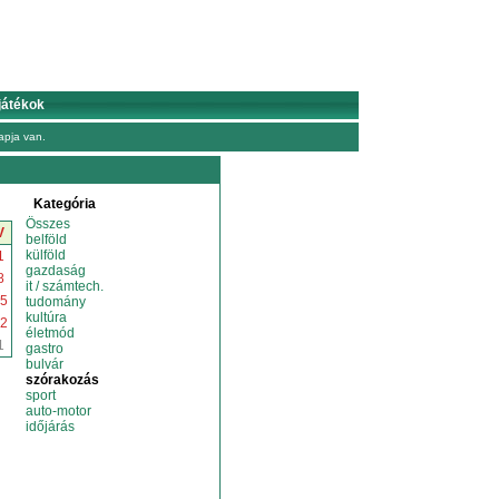
játékok
pja van.
Kategória
Összes
V
belföld
külföld
1
gazdaság
8
it / számtech.
5
tudomány
kultúra
2
életmód
1
gastro
bulvár
szórakozás
sport
auto-motor
időjárás