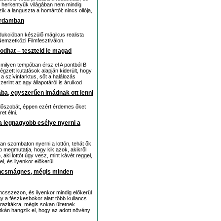
eri herkentyűk világában nem mindig
k a languszta a homártól: nincs ollója,
terdamban
ukcióban készülő mágikus realista
 Nemzetközi Filmfesztiválon.
kodhat – teszteld le magad
 milyen tempóban érsz el A pontból B
égzett kutatások alapján kiderült, hogy
 szívinfarktus, sőt a halálozás
erint az agy állapotáról is árulkod
ba, egyszerűen imádnak ott lenni
dőszobát, éppen ezért érdemes őket
et élni.
a legnagyobb esélye nyerni a
van szombaton nyerni a lottón, tehát ők
p megmutatja, hogy kik azok, akikről
 aki lottót úgy vesz, mint kávét reggel,
, és ilyenkor előkerül
lancsmágnes, mégis minden
csszezon, és ilyenkor mindig előkerül
y a fészkesbokor alatt több kullancs
razitákra, mégis sokan ültetnek
kán hangzik el, hogy az adott növény