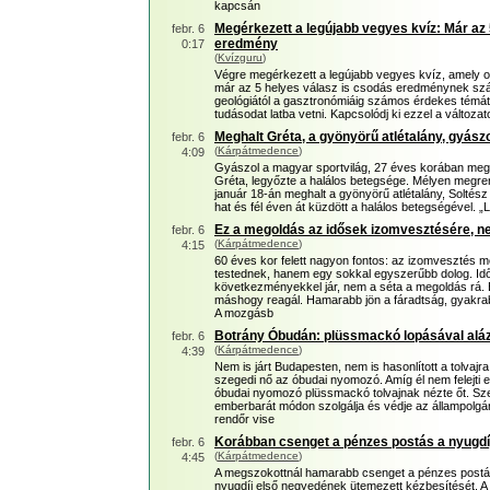
kapcsán
Megérkezett a legújabb vegyes kvíz: Már az 
febr. 6
eredmény
0:17
(
Kvízguru
)
Végre megérkezett a legújabb vegyes kvíz, amely ol
már az 5 helyes válasz is csodás eredménynek szá
geológiától a gasztronómiáig számos érdekes témát
tudásodat latba vetni. Kapcsolódj ki ezzel a változat
Meghalt Gréta, a gyönyörű atlétalány, gyász
febr. 6
(
Kárpátmedence
)
4:09
Gyászol a magyar sportvilág, 27 éves korában megha
Gréta, legyőzte a halálos betegsége. Mélyen megrend
január 18-án meghalt a gyönyörű atlétalány, Soltész
hat és fél éven át küzdött a halálos betegségével. 
Ez a megoldás az idősek izomvesztésére, n
febr. 6
(
Kárpátmedence
)
4:15
60 éves kor felett nagyon fontos: az izomvesztés 
testednek, hanem egy sokkal egyszerűbb dolog. Id
következményekkel jár, nem a séta a megoldás rá.
máshogy reagál. Hamarabb jön a fáradtság, gyakrab
A mozgásb
Botrány Óbudán: plüssmackó lopásával aláz
febr. 6
(
Kárpátmedence
)
4:39
Nem is járt Budapesten, nem is hasonlított a tolva
szegedi nő az óbudai nyomozó. Amíg él nem felejti e
óbudai nyomozó plüssmackó tolvajnak nézte őt. S
emberbarát módon szolgálja és védje az állampolgá
rendőr vise
Korábban csenget a pénzes postás a nyugdíj
febr. 6
(
Kárpátmedence
)
4:45
A megszokottnál hamarabb csenget a pénzes postás, 
nyugdíj első negyedének ütemezett kézbesítését. A