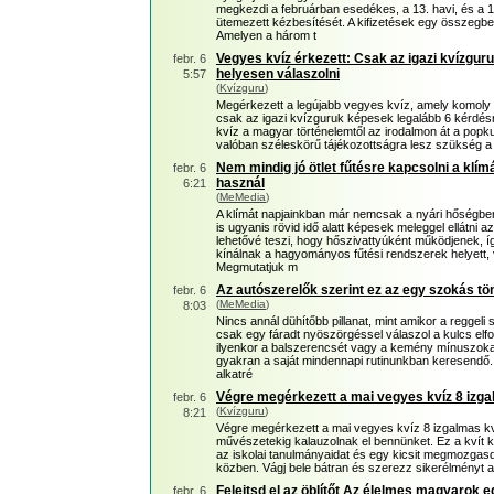
megkezdi a februárban esedékes, a 13. havi, és a 1
ütemezett kézbesítését. A kifizetések egy összegb
Amelyen a három t
Vegyes kvíz érkezett: Csak az igazi kvízgur
febr. 6
helyesen válaszolni
5:57
(
Kvízguru
)
Megérkezett a legújabb vegyes kvíz, amely komoly ki
csak az igazi kvízguruk képesek legalább 6 kérdésr
kvíz a magyar történelemtől az irodalmon át a popkul
valóban széleskörű tájékozottságra lesz szükség a
Nem mindig jó ötlet fűtésre kapcsolni a klímá
febr. 6
használ
6:21
(
MeMedia
)
A klímát napjainkban már nemcsak a nyári hőségbe
is ugyanis rövid idő alatt képesek meleggel ellátni 
lehetővé teszi, hogy hőszivattyúként működjenek, 
kínálnak a hagyományos fűtési rendszerek helyett,
Megmutatjuk m
Az autószerelők szerint ez az egy szokás tö
febr. 6
(
MeMedia
)
8:03
Nincs annál dühítőbb pillanat, mint amikor a reggeli
csak egy fáradt nyöszörgéssel válaszol a kulcs elfor
ilyenkor a balszerencsét vagy a kemény mínuszokat 
gyakran a saját mindennapi rutinunkban keresendő
alkatré
Végre megérkezett a mai vegyes kvíz 8 izg
febr. 6
(
Kvízguru
)
8:21
Végre megérkezett a mai vegyes kvíz 8 izgalmas k
művészetekig kalauzolnak el bennünket. Ez a kvít ki
az iskolai tanulmányaidat és egy kicsit megmozgasd
közben. Vágj bele bátran és szerezz sikerélményt a
Felejtsd el az öblítőt Az élelmes magyarok 
febr. 6