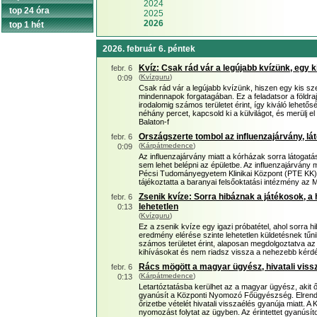
2024
top 24 óra
2025
2026
top 1 hét
2026. február 6. péntek
Kvíz: Csak rád vár a legújabb kvízünk, egy 
febr. 6
(
Kvízguru
)
0:09
Csak rád vár a legújabb kvízünk, hiszen egy kis sz
mindennapok forgatagában. Ez a feladatsor a földrajz
irodalomig számos területet érint, így kiváló lehetős
néhány percet, kapcsold ki a külvilágot, és merülj
Balaton-f
Országszerte tombol az influenzajárvány, lát
febr. 6
(
Kárpátmedence
)
0:09
Az influenzajárvány miatt a kórházak sorra látogat
sem lehet belépni az épületbe. Az influenzajárvány mia
Pécsi Tudományegyetem Klinikai Központ (PTE KK) s
tájékoztatta a baranyai felsőoktatási intézmény az 
Zsenik kvíze: Sorra hibáznak a játékosok, a
febr. 6
lehetetlen
0:13
(
Kvízguru
)
Ez a zsenik kvíze egy igazi próbatétel, ahol sorra h
eredmény elérése szinte lehetetlen küldetésnek tűnik.
számos területet érint, alaposan megdolgoztatva a
kihívásokat és nem riadsz vissza a nehezebb kérdés
Rács mögött a magyar ügyész, hivatali viss
febr. 6
(
Kárpátmedence
)
0:13
Letartóztatásba kerülhet az a magyar ügyész, akit őr
gyanúsít a Központi Nyomozó Főügyészség. Elrend
őrizetbe vételét hivatali visszaélés gyanúja miatt
nyomozást folytat az ügyben. Az érintettet gyanúsítot