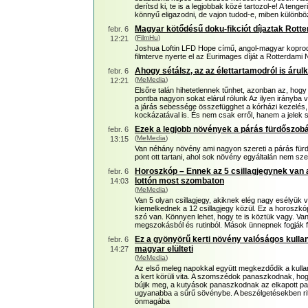
derítsd ki, te is a legjobbak közé tartozol-e! A teng
könnyű eligazodni, de vajon tudod-e, miben különbözi
Magyar kötődésű doku-fikciót díjaztak Rot
febr. 6
(
FilmHu
)
12:21
Joshua Loftin LFD Hope című, angol-magyar koprod
filmterve nyerte el az Eurimages díját a Rotterdami
Ahogy sétálsz, az az élettartamodról is árul
febr. 6
(
MeMedia
)
12:21
Elsőre talán hihetetlennek tűnhet, azonban az, hogy
pontba nagyon sokat elárul rólunk Az ilyen irányba v
a járás sebessége összefügghet a kórházi kezelés, a
kockázatával is. És nem csak erről, hanem a jelek sz
Ezek a legjobb növények a párás fürdőszobá
febr. 6
(
MeMedia
)
13:15
Van néhány növény ami nagyon szereti a párás für
pont ott tartani, ahol sok növény egyáltalán nem szer
Horoszkóp – Ennek az 5 csillagjegynek van 
febr. 6
lottón most szombaton
14:03
(
MeMedia
)
Van 5 olyan csillagjegy, akiknek elég nagy esélyük 
kiemelkednek a 12 csillagjegy közül. Ez a horoszkó
szó van. Könnyen lehet, hogy te is köztük vagy. Van,
megszokásból és rutinból. Mások ünnepnek fogják fel
Ez a gyönyörű kerti növény valóságos kul
febr. 6
magyar elülteti
14:27
(
MeMedia
)
Az első meleg napokkal együtt megkezdődik a kullan
a kert körüli vita. A szomszédok panaszkodnak, hog
bújik meg, a kutyások panaszkodnak az elkapott pa
ugyanabba a sűrű sövénybe. A beszélgetésekben rit
önmagába