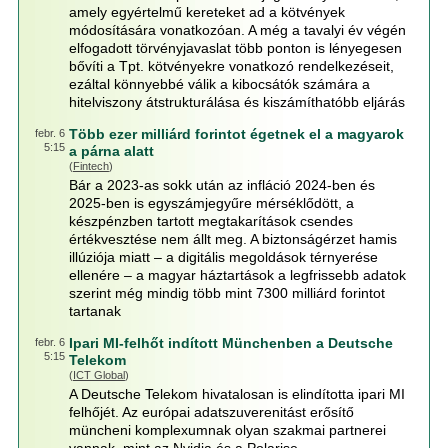
amely egyértelmű kereteket ad a kötvények
módosítására vonatkozóan. A még a tavalyi év végén
elfogadott törvényjavaslat több ponton is lényegesen
bővíti a Tpt. kötvényekre vonatkozó rendelkezéseit,
ezáltal könnyebbé válik a kibocsátók számára a
hitelviszony átstrukturálása és kiszámíthatóbb eljárás
Több ezer milliárd forintot égetnek el a magyarok
febr. 6
5:15
a párna alatt
(
Fintech
)
Bár a 2023-as sokk után az infláció 2024-ben és
2025-ben is egyszámjegyűre mérséklődött, a
készpénzben tartott megtakarítások csendes
értékvesztése nem állt meg. A biztonságérzet hamis
illúziója miatt – a digitális megoldások térnyerése
ellenére – a magyar háztartások a legfrissebb adatok
szerint még mindig több mint 7300 milliárd forintot
tartanak
Ipari MI-felhőt indított Münchenben a Deutsche
febr. 6
5:15
Telekom
(
ICT Global
)
A Deutsche Telekom hivatalosan is elindította ipari MI
felhőjét. Az európai adatszuverenitást erősítő
müncheni komplexumnak olyan szakmai partnerei