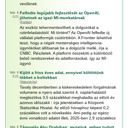
vevőknek.
Felfedte legújabb fejlesztését az OpenAI,
febr. 6
0:21
jöhetnek az igazi MI-munkatársak
(
Forbes
)
Az eszköz tehermentesítheti a dolgozókat a
rutinfeladatoktól. Mi történt? Az OpenAI felfedte új
vállalati platformját csütörtökön. A Frontier lehetővé
teszi, hogy a cégek mesterséges intelligencia-
ügynököket állítsanak be a dolgozók mellé, írja a
CNBC. Részletek. A platform összeköti a különböző
belső rendszereket és adatforrásokat, így az MI-
ügynö
Kijött a friss éves adat, ennyivel költöttünk
febr. 6
0:21
többet a boltokban
(
Haszon.hu
)
Tavaly decemberben a kiskereskedelem forgalmának
volumene a nyers adat szerint 4, naptárhatástól
megtisztítva 3,5 százalékkal meghaladta az előző év
azonos időszakit - írja jelentésében a Központi
Statisztikai Hivatal. Az előző hónaphoz képest 0,2
százalékos volt a növekedés. Ami pedig az egész
évre vonatkozó adatot illeti, 2025-ben 2,9 százalékos
Tárgyalás Abu Dzabiban: mutatjuk, miben tudott
febr. 6