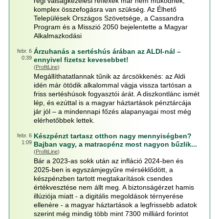
régi válságkezelési reflexek már nem működnek,
komplex összefogásra van szükség. Az Élhető
Települések Országos Szövetsége, a Cassandra
Program és a Misszió 2050 bejelentette a Magyar
Alkalmazkodási
Árzuhanás a sertéshús árában az ALDI-nál –
febr. 6
0:39
ennyivel fizetsz kevesebbet!
(
ProfitLine
)
Megállíthatatlannak tűnik az árcsökkenés: az Aldi
idén már ötödik alkalommal vágja vissza tartósan a
friss sertéshúsok fogyasztói árát. A diszkontlánc ismét
lép, és ezúttal is a magyar háztartások pénztárcája
jár jól – a mindennapi főzés alapanyagai most még
elérhetőbbek lettek.
Készpénzt tartasz otthon nagy mennyiségben?
febr. 6
1:09
Bajban vagy, a matracpénz most nagyon bűzlik...
(
ProfitLine
)
Bár a 2023-as sokk után az infláció 2024-ben és
2025-ben is egyszámjegyűre mérséklődött, a
készpénzben tartott megtakarítások csendes
értékvesztése nem állt meg. A biztonságérzet hamis
illúziója miatt - a digitális megoldások térnyerése
ellenére - a magyar háztartások a legfrissebb adatok
szerint még mindig több mint 7300 milliárd forintot