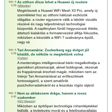
Az otthon dísze lehet a Huawei új routere
febr. 6
4:39
(
MMonline
)
Megérkezett a Huawei WiFi Mesh X3 Pro, amely új
szemléletet hoz az otthoni hálózati eszközök
világába: a router egyszerre válik a lakótér vizuális
részévé és nagy teljesítményű technológiai
központtá. A napfényben fürdő hegycsúcsok ihlette,
áttetsző kialakítás a formatervezést állítja fókuszba,
miközben a készülék a WiFi 7 szabványra épülő,
nagy sá
Tari Annamária: Zuckerberg egy dolgot jól
febr. 6
4:39
kitalált, de nélküle is meglettünk volna
(
Forbes
)
A mesterséges intelligenciával bárki megalkothatja a
gyerekkori plüssmaciját, akivel boldognak, okosnak
és frappánsnak érezheti magát, miközben nem az.
Interjú Tari Annamáriával az erőfeszítések
fontosságáról, a szent amatőrök
pszichoforradalmáról és a leszokás rögös útjáról.
Nem az ablakcsere drága, hanem a rossz
febr. 6
4:45
szakember
(
KKV Magazin
)
Miközben az építőipari technológia rohamléptekkel
fejlődik, a kivitelezési morál és a felelősségvállalás