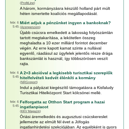
(
ProfitLine
)
A három, kormányzásra készülő holland párt múlt
héten ismertette koalíciós megállapodását.
Miért adjuk a pénzünket ingyen a bankoknak?
febr. 6
5:45
(
Azenpenzem
)
Újabb csúcsra emelkedett a lakosság folyószámlán
tartott megtakarítása, a lekötetlen összeg
meghaladta a 10 ezer milliárd forintot december
végén. Az erre kapott kamat szinte a nullával
egyenlő, ráadásul az ügyfelek jelentős része drága
bankszámlát is használ, így többszörösen veszít
rajta.
A 2=3 akcióval a legkisebb turisztikai szereplők
febr. 6
5:45
hitelfelvételi kedvét élénkíti a kormány
(
NRGreport
)
Indul a pályázat kiegészítő támogatásra a Kisfaludy
Turisztikai Hitelközpont Start kölcsönei mellé.
Felforgatta az Otthon Start program a hazai
febr. 6
5:45
ingatlanpiacot
(
KKV Magazin
)
Óriási áremelkedés és augusztusi csúcskereslet
jellemezte az elmúlt fél évet a Jófogás
ingatlanhirdetési szekciójában. Az egyébként is gyors