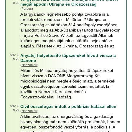
0:25
megállapodni Ukrajna és Oroszország
(
Forbes
)
A tárgyalások legnehezebb pontja továbbra is a
területi viták rendezése. Mi történt? Ukrajna és
Oroszország csütörtökön 314 hadifogoly cseréjében
állapodott meg az Abu-Dzabiban tartott tárgyalásokon
– írja a Politico Steve Witkoff, az Egyesült Államok
különleges megbízottjának csütörtöki bejelentése
alapján. Részletek. Az Ukrajna, Oroszország és az
Anyatej-helyettesítő tápszereket hívott vissza a
febr. 6
0:25
Danone
(
Haszon.hu
)
Milumil és Milupa anyatej-helyettesítő tápszereket
hívott vissza a DANONE Magyarország Kft.
mikrobiológiai nem megfelelőség miatt, a termékek
egyik összetevőjében cereulid toxint mutattak ki -
közölte a Nemzeti Kereskedelmi és
Fogyasztóvédelmi Hatóság.
Civil összefogás indult a polikrízis hatásai ellen
febr. 6
0:29
(
Haszon.hu
)
A klímaváltozás, az energiaválság és a gazdasági
bizonytalanság már nem különálló problémák, hanem
egyetlen, összefonódó veszélyforrás: a polikrízis. A