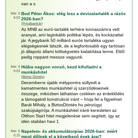
van a s
Bod Péter Ákos: elég lesz a devizatartalék a rázós
febr. 6
6:03
2026-ban?
(
Privátbankár
)
Az MNB az euró-tartalék terhére tonnaszámra vett
aranyat, ami leginkább politikai lépés, és kockázattal
jár. A jegybank 50 milliárd eurós tartaléka ugyan
elégségesnek látszik, de a legfontosabb egy tartósan
jó állapotú állami költségvetés kialakítása lenne. Ettől
pedig roppant messze vagyunk.
Hiába nagyon vonzó, kezd kifulladni a
febr. 6
6:03
munkáshitel
(
Biztos Döntés
)
Decemberre újabb mélypontra süllyedt a
kamatmentes munkáshitel új szerződéseinek
összege, miközben láthatóan csökken az érdeklődés
a támogatott konstrukció iránt – hívja fel a figyelmet
Barát Mihály, a BiztosDöntés.hu pénzügyi
szakújságírója. A munkáshitel iránti keresleten az
Otthon Start hitel megjelenése sem segített, így az
idén stabilan havi 1
Napelem- és akkumulátorpiac 2026-ban: miért
febr. 6
6:15
most dőlnek el a következő évek árai?