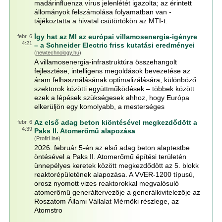
madárinfluenza vírus jelenlétét igazolta; az érintett
állományok felszámolása folyamatban van -
tájékoztatta a hivatal csütörtökön az MTI-t.
Így hat az MI az európai villamosenergia-igényre
febr. 6
4:21
– a Schneider Electric friss kutatási eredményei
(
newtechnology.hu
)
A villamosenergia-infrastruktúra összehangolt
fejlesztése, intelligens megoldások bevezetése az
áram felhasználásának optimalizálására, különböző
szektorok közötti együttműködések – többek között
ezek a lépések szükségesek ahhoz, hogy Európa
elkerüljön egy komolyabb, a mesterséges
Az első adag beton kiöntésével megkezdődött a
febr. 6
4:39
Paks II. Atomerőmű alapozása
(
ProfitLine
)
2026. február 5-én az első adag beton alaptestbe
öntésével a Paks II. Atomerőmű építési területén
ünnepélyes keretek között megkezdődött az 5. blokk
reaktorépületének alapozása. A VVER-1200 típusú,
orosz nyomott vizes reaktorokkal megvalósuló
atomerőmű generáltervezője a generálkivitelezője az
Roszatom Állami Vállalat Mérnöki részlege, az
Atomstro