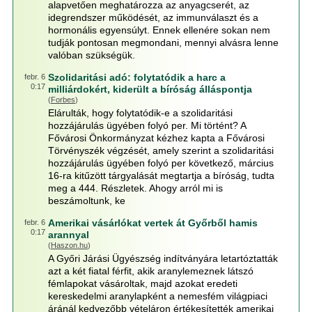
alapvetően meghatározza az anyagcserét, az
idegrendszer működését, az immunválaszt és a
hormonális egyensúlyt. Ennek ellenére sokan nem
tudják pontosan megmondani, mennyi alvásra lenne
valóban szükségük.
Szolidaritási adó: folytatódik a harc a
febr. 6
0:17
milliárdokért, kiderült a bíróság álláspontja
(
Forbes
)
Elárulták, hogy folytatódik-e a szolidaritási
hozzájárulás ügyében folyó per. Mi történt? A
Fővárosi Önkormányzat kézhez kapta a Fővárosi
Törvényszék végzését, amely szerint a szolidaritási
hozzájárulás ügyében folyó per következő, március
16-ra kitűzött tárgyalását megtartja a bíróság, tudta
meg a 444. Részletek. Ahogy arról mi is
beszámoltunk, ke
Amerikai vásárlókat vertek át Győrből hamis
febr. 6
0:17
arannyal
(
Haszon.hu
)
A Győri Járási Ügyészség indítványára letartóztatták
azt a két fiatal férfit, akik aranylemeznek látszó
fémlapokat vásároltak, majd azokat eredeti
kereskedelmi aranylapként a nemesfém világpiaci
áránál kedvezőbb vételáron értékesítették amerikai