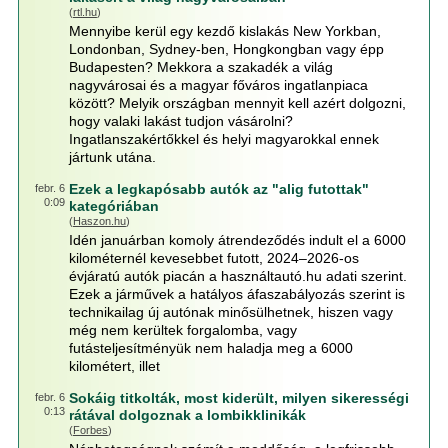
(
rtl.hu
)
Mennyibe kerül egy kezdő kislakás New Yorkban,
Londonban, Sydney-ben, Hongkongban vagy épp
Budapesten? Mekkora a szakadék a világ
nagyvárosai és a magyar főváros ingatlanpiaca
között? Melyik országban mennyit kell azért dolgozni,
hogy valaki lakást tudjon vásárolni?
Ingatlanszakértőkkel és helyi magyarokkal ennek
jártunk utána.
Ezek a legkapósabb autók az "alig futottak"
febr. 6
0:09
kategóriában
(
Haszon.hu
)
Idén januárban komoly átrendeződés indult el a 6000
kilométernél kevesebbet futott, 2024–2026-os
évjáratú autók piacán a használtautó.hu adati szerint.
Ezek a járművek a hatályos áfaszabályozás szerint is
technikailag új autónak minősülhetnek, hiszen vagy
még nem kerültek forgalomba, vagy
futásteljesítményük nem haladja meg a 6000
kilométert, illet
Sokáig titkolták, most kiderült, milyen sikerességi
febr. 6
0:13
rátával dolgoznak a lombikklinikák
(
Forbes
)