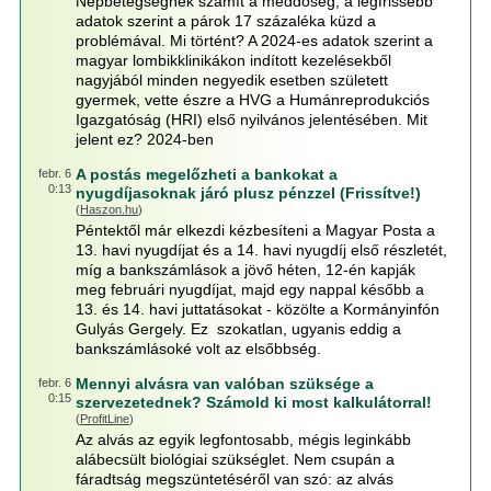
Népbetegségnek számít a meddőség, a legfrissebb
adatok szerint a párok 17 százaléka küzd a
problémával. Mi történt? A 2024-es adatok szerint a
magyar lombikklinikákon indított kezelésekből
nagyjából minden negyedik esetben született
gyermek, vette észre a HVG a Humánreprodukciós
Igazgatóság (HRI) első nyilvános jelentésében. Mit
jelent ez? 2024-ben
A postás megelőzheti a bankokat a
febr. 6
0:13
nyugdíjasoknak járó plusz pénzzel (Frissítve!)
(
Haszon.hu
)
Péntektől már elkezdi kézbesíteni a Magyar Posta a
13. havi nyugdíjat és a 14. havi nyugdíj első részletét,
míg a bankszámlások a jövő héten, 12-én kapják
meg februári nyugdíjat, majd egy nappal később a
13. és 14. havi juttatásokat - közölte a Kormányinfón
Gulyás Gergely. Ez szokatlan, ugyanis eddig a
bankszámlásoké volt az elsőbbség.
Mennyi alvásra van valóban szüksége a
febr. 6
0:15
szervezetednek? Számold ki most kalkulátorral!
(
ProfitLine
)
Az alvás az egyik legfontosabb, mégis leginkább
alábecsült biológiai szükséglet. Nem csupán a
fáradtság megszüntetéséről van szó: az alvás