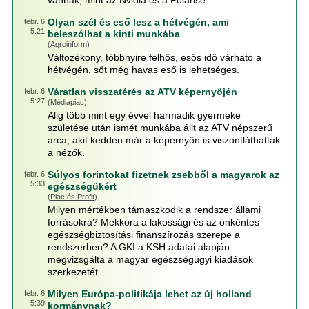
vannak, mint az Nvidia és a Polarise.
Olyan szél és eső lesz a hétvégén, ami
febr. 6
5:21
beleszólhat a kinti munkába
(
Agroinform
)
Változékony, többnyire felhős, esős idő várható a
hétvégén, sőt még havas eső is lehetséges.
Váratlan visszatérés az ATV képernyőjén
febr. 6
5:27
(
Médiapiac
)
Alig több mint egy évvel harmadik gyermeke
születése után ismét munkába állt az ATV népszerű
arca, akit kedden már a képernyőn is viszontláthattak
a nézők.
Súlyos forintokat fizetnek zsebből a magyarok az
febr. 6
5:33
egészségükért
(
Piac és Profit
)
Milyen mértékben támaszkodik a rendszer állami
forrásokra? Mekkora a lakossági és az önkéntes
egészségbiztosítási finanszírozás szerepe a
rendszerben? A GKI a KSH adatai alapján
megvizsgálta a magyar egészségügyi kiadások
szerkezetét.
Milyen Európa-politikája lehet az új holland
febr. 6
5:39
kormánynak?