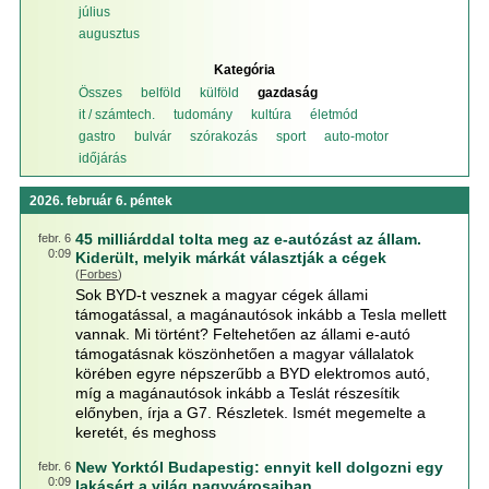
július
augusztus
Kategória
Összes
belföld
külföld
gazdaság
it / számtech.
tudomány
kultúra
életmód
gastro
bulvár
szórakozás
sport
auto-motor
időjárás
2026. február 6. péntek
45 milliárddal tolta meg az e-autózást az állam.
febr. 6
0:09
Kiderült, melyik márkát választják a cégek
(
Forbes
)
Sok BYD-t vesznek a magyar cégek állami
támogatással, a magánautósok inkább a Tesla mellett
vannak. Mi történt? Feltehetően az állami e-autó
támogatásnak köszönhetően a magyar vállalatok
körében egyre népszerűbb a BYD elektromos autó,
míg a magánautósok inkább a Teslát részesítik
előnyben, írja a G7. Részletek. Ismét megemelte a
keretét, és meghoss
New Yorktól Budapestig: ennyit kell dolgozni egy
febr. 6
0:09
lakásért a világ nagyvárosaiban