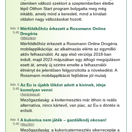
ütemben változó szektort a szeptemberben életbe
lépő Otthon Start program bolygatta meg még
inkább, amely mind a keresleti, mind a kínálati
oldalon nagy változásokat hozott.
Mérföldkőhöz érkezett a Rossmann Online
febr. 6
5:45
Drogéria
(
MMonline
)
Mérföldkőhöz érkezett a Rossmann Online Drogéria
mobilapplikációja: az alkalmazás elérte az egymillió
aktív felhasználót. Az app első verziója 2018-ban
indult, majd 2023 májusában egy átfogó megújuláson
esett át, amely új szintre emelte a felhasználói
élményt és jelentősen felgyorsította a növekedést. A
Rossmann mobilapplikáció fejlődése jól mutatj
Az Eu is újabb lökést adott a kivinek, ideje
febr. 6
5:45
komolyan venni
(
Agrárágazat
)
Mezőgazdaság: a kivitermesztés már itthon is reális
alternatíva, nincs kártevő, van piac, az Eu-s döntés is
erősíti.
A kukorica nem játék – gazdálkodj okosan!
febr. 6
5:45
(
Mezőhír
)
Mezőgazdaság: a kukoricatermesztés sikerreceptje a