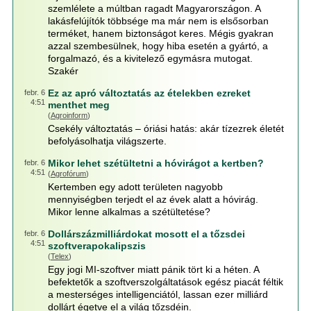
szemlélete a múltban ragadt Magyarországon. A
lakásfelújítók többsége ma már nem is elsősorban
terméket, hanem biztonságot keres. Mégis gyakran
azzal szembesülnek, hogy hiba esetén a gyártó, a
forgalmazó, és a kivitelező egymásra mutogat.
Szakér
Ez az apró változtatás az ételekben ezreket
febr. 6
4:51
menthet meg
(
Agroinform
)
Csekély változtatás – óriási hatás: akár tízezrek életét
befolyásolhatja világszerte.
Mikor lehet szétültetni a hóvirágot a kertben?
febr. 6
4:51
(
Agrofórum
)
Kertemben egy adott területen nagyobb
mennyiségben terjedt el az évek alatt a hóvirág.
Mikor lenne alkalmas a szétültetése?
Dollárszázmilliárdokat mosott el a tőzsdei
febr. 6
4:51
szoftverapokalipszis
(
Telex
)
Egy jogi MI-szoftver miatt pánik tört ki a héten. A
befektetők a szoftverszolgáltatások egész piacát féltik
a mesterséges intelligenciától, lassan ezer milliárd
dollárt égetve el a világ tőzsdéin.