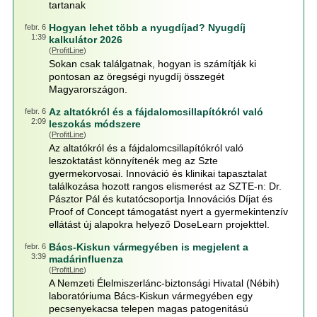
tartanak
Hogyan lehet több a nyugdíjad? Nyugdíj
febr. 6
1:39
kalkulátor 2026
(
ProfitLine
)
Sokan csak találgatnak, hogyan is számítják ki
pontosan az öregségi nyugdíj összegét
Magyarországon.
Az altatókról és a fájdalomcsillapítókról való
febr. 6
2:09
leszokás módszere
(
ProfitLine
)
Az altatókról és a fájdalomcsillapítókról való
leszoktatást könnyítenék meg az Szte
gyermekorvosai. Innováció és klinikai tapasztalat
találkozása hozott rangos elismerést az SZTE-n: Dr.
Pásztor Pál és kutatócsoportja Innovációs Díjat és
Proof of Concept támogatást nyert a gyermekintenzív
ellátást új alapokra helyező DoseLearn projekttel.
Bács-Kiskun vármegyében is megjelent a
febr. 6
3:39
madárinfluenza
(
ProfitLine
)
A Nemzeti Élelmiszerlánc-biztonsági Hivatal (Nébih)
laboratóriuma Bács-Kiskun vármegyében egy
pecsenyekacsa telepen magas patogenitású