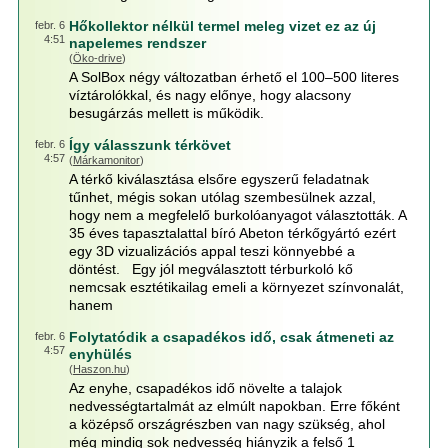
Hőkollektor nélkül termel meleg vizet ez az új
febr. 6
4:51
napelemes rendszer
(
Öko-drive
)
A SolBox négy változatban érhető el 100–500 literes
víztárolókkal, és nagy előnye, hogy alacsony
besugárzás mellett is működik.
Így válasszunk térkövet
febr. 6
4:57
(
Márkamonitor
)
A térkő kiválasztása elsőre egyszerű feladatnak
tűnhet, mégis sokan utólag szembesülnek azzal,
hogy nem a megfelelő burkolóanyagot választották. A
35 éves tapasztalattal bíró Abeton térkőgyártó ezért
egy 3D vizualizációs appal teszi könnyebbé a
döntést. Egy jól megválasztott térburkoló kő
nemcsak esztétikailag emeli a környezet színvonalát,
hanem
Folytatódik a csapadékos idő, csak átmeneti az
febr. 6
4:57
enyhülés
(
Haszon.hu
)
Az enyhe, csapadékos idő növelte a talajok
nedvességtartalmát az elmúlt napokban. Erre főként
a középső országrészben van nagy szükség, ahol
még mindig sok nedvesség hiányzik a felső 1