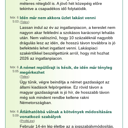
méteres rétegből is. A jövő hét közepéig előre
tekintve a csapadékos idő folytatódik.
Idén már nem akkora üzlet lakást venni
febr. 6
5:03
(
Telex
)
Lassan indul az év az ingatlanpiacon, a kereslet nem
nagyon akar feléledni a szokásos karácsonyi lehalás
után. Nem valószínű, hogy 10 százaléknál nagyobb
drágulás lesz az idén, de hosszú távon továbbra is jó
befektetés lehet ingatlant venni. Lakáspiaci
szakértőkkel beszélgettünk arról, hogy mit hozhat
2026 az ingatlanpiacon.
A német repülőrajt is késik, de idén már tényleg
febr. 6
5:05
megérkezhet
(
Telex
)
Úgy tűnik, végre beindítja a német gazdaságot az
állami kiadások felpörgetése. Ez rövid távon a
magyar gazdaságnak is jó hír, de hosszabb távon
még sok mindent rendbe kellene rakni
Németországban.
Átláthatóbbá válnak a kötvények módosítására
febr. 6
5:09
vonatkozó szabályok
(
ProfitLine
)
Február 14-én lép életbe az a jogszabálymódosítás,