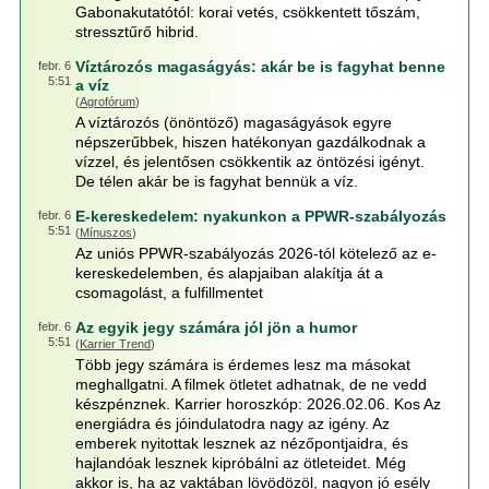
Gabonakutatótól: korai vetés, csökkentett tőszám,
stressztűrő hibrid.
Víztározós magaságyás: akár be is fagyhat benne
febr. 6
5:51
a víz
(
Agrofórum
)
A víztározós (önöntöző) magaságyások egyre
népszerűbbek, hiszen hatékonyan gazdálkodnak a
vízzel, és jelentősen csökkentik az öntözési igényt.
De télen akár be is fagyhat bennük a víz.
E-kereskedelem: nyakunkon a PPWR-szabályozás
febr. 6
5:51
(
Mínuszos
)
Az uniós PPWR-szabályozás 2026-tól kötelező az e-
kereskedelemben, és alapjaiban alakítja át a
csomagolást, a fulfillmentet
Az egyik jegy számára jól jön a humor
febr. 6
5:51
(
Karrier Trend
)
Több jegy számára is érdemes lesz ma másokat
meghallgatni. A filmek ötletet adhatnak, de ne vedd
készpénznek. Karrier horoszkóp: 2026.02.06. Kos Az
energiádra és jóindulatodra nagy az igény. Az
emberek nyitottak lesznek az nézőpontjaidra, és
hajlandóak lesznek kipróbálni az ötleteidet. Még
akkor is, ha az vaktában lövödözöl, nagyon jó esély