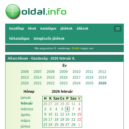
kezdőlap
hírek
katalógus
játékok
állások
hírkatalógus
böngészős játékok
Ma augusztus 9, vasárnap,
Emőd
napja van.
Hírarchívum - Gazdaság - 2026 február 6.
Év
2006
2007
2008
2009
2010
2011
2012
2013
2014
2015
2016
2017
2018
2019
2020
2021
2022
2023
2024
2025
2026
Hónap
2026 február
január
H
K
Sze
Cs
P
Szo
V
február
26
27
28
29
30
31
1
2
3
4
5
6
7
8
március
9
10
11
12
13
14
15
április
16
17
18
19
20
21
22
május
23
24
25
26
27
28
1
június