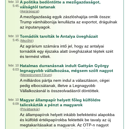
A politika bedöntötte a mezőgazdaságot,
febr. 10
5:45
válságtól tartanak
(
Agrárágazat
)
A mezőgazdaság egyik zászlóshajója omlik össze:
Trump vámháborúja lenullázta az exportot, drágulnak
az inputanyagok.
Tornádók tarolták le Antalya üvegházait
febr. 10
5:45
(
Mezőhír
)
Az agrárium számára intő jel, hogy az antalyai
tornádók egy éjszaka alatt üvegházakat téptek szét
és termést vittek.
Hatalmas durranásnak indult Gattyán György
febr. 10
6:03
legnagyobb vállalkozása, mégsem szólt nagyot
(
Menedzsment Fórum
)
A milliárdos pártja nem indul a választáson, cégei
pedig elbocsátanak, illetve a Legnagyobb
Vállalkozásnál is összeolvadásról döntöttek.
Magyar állampapír helyett főleg külföldre
febr. 10
6:09
talicskázták a pénzt a magyarok
(
Privátbankár
)
Az állampapírok helyett inkább befektetési alapokba
és külföldi értékpapírokba fektették be tavaly az új
megtakarításaikat a magyarok. Az OTP-n nagyot