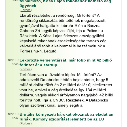
felhalmozó, Kósa Lajos rokonához köthető cég
ügyének
(
Forbes
)
Elárult részleteket a rendőrség. Mi történt? A
rendőrség sikkasztás bűntettének megalapozott
gyanújával hallgatta ki február 9-én a Bászna
Gabona Zrt. egyik képviselőjét, írja a Police.hu.
Részletek. A Kósa Lajos fideszes országgyűlési
képviselő rokonának érdekeltségébe tartozó cég
kálváriájáról több alkalommal is beszámoltunk a
Forbes.hu-n. Legutó
Lekörözte versenytársát, már több mint 42 billió
febr. 10
0:33
forintot ér a startup
(
Forbes
)
Terítéken van a tőzsdére lépés. Mi történt? Az
adatkezelő Databricks hétfőn bejelentette, hogy 5
milliárd dollár tőkét és 2 milliárd dollár új hitelkeretet
vont be, amivel a cég értékelése így 134 milliárd
dollárra, vagyis akkori árfolyamon nagyjából 42 billió
forintra nőtt, írja a CNBC. Részletek. A Databricks
olyan szoftvert kínál, amely segíti a
Brutális környezeti károkat okoznak az eladatlan
febr. 10
0:37
ruhák. Komoly szigorítást jelentett be az EU
(
Forbes
)