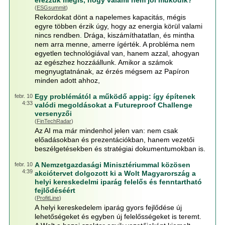
érezzük mégis, hogy valami nem jól működik?
(
ESGsummit
)
Rekordokat dönt a napelemes kapacitás, mégis
egyre többen érzik úgy, hogy az energia körül valami
nincs rendben. Drága, kiszámíthatatlan, és mintha
nem arra menne, amerre ígérték. A probléma nem
egyetlen technológiával van, hanem azzal, ahogyan
az egészhez hozzáállunk. Amikor a számok
megnyugtatnának, az érzés mégsem az Papíron
minden adott ahhoz,
Egy problémától a működő appig: így építenek
febr. 10
4:33
valódi megoldásokat a Futureproof Challenge
versenyzői
(
FinTechRadar
)
Az AI ma már mindenhol jelen van: nem csak
előadásokban és prezentációkban, hanem vezetői
beszélgetésekben és stratégiai dokumentumokban is.
A Nemzetgazdasági Minisztériummal közösen
febr. 10
4:39
akciótervet dolgozott ki a Wolt Magyarország a
helyi kereskedelmi iparág felelős és fenntartható
fejlődéséért
(
ProfitLine
)
A helyi kereskedelem iparág gyors fejlődése új
lehetőségeket és egyben új felelősségeket is teremt.