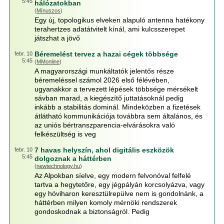
5:45
hálózatokban
(
Mínuszos
)
Egy új, topologikus elveken alapuló antenna hatékony
terahertzes adatátvitelt kínál, ami kulcsszerepet
játszhat a jövő
Béremelést tervez a hazai cégek többsége
febr. 10
5:45
(
MMonline
)
A magyarországi munkáltatók jelentős része
béremeléssel számol 2026 első félévében,
ugyanakkor a tervezett lépések többsége mérsékelt
sávban marad, a kiegészítő juttatásoknál pedig
inkább a stabilitás dominál. Mindeközben a fizetések
átlátható kommunikációja továbbra sem általános, és
az uniós bértranszparencia-elvárásokra való
felkészültség is veg
7 havas helyszín, ahol digitális eszközök
febr. 10
5:45
dolgoznak a háttérben
(
newtechnology.hu
)
Az Alpokban síelve, egy modern felvonóval felfelé
tartva a hegytetőre, egy jégpályán korcsolyázva, vagy
egy hóviharon keresztülrepülve nem is gondolnánk, a
háttérben milyen komoly mérnöki rendszerek
gondoskodnak a biztonságról. Pedig