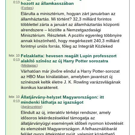
0:13
hozott az államkasszában
(
Forbes
)
Elárulta a minisztérium, hogyan zárt januárban az
államháztartás. Mi történt? 32,3 milliárd forintos
többlettel zárta a januárt az államháztartás központi
alrendszere – közölte a Nemzetgazdasági
Minisztérium. Részletek. A pozitív egyenleg többnyire
annak köszönhető, hogy megérkezett 240,3 milliárd
forintnyi uniós forrás, főleg az Integrált Közleked
Felzaklatta: hevesen reagált Lupin professzort
febr. 10
0:13
alakító színész az új Harry Potter sorozatra
(
Médiapiac
)
Várhatóan már jövőre elindul a Harry Potter-sorozat
az HBO Max kínálatában, amelyben javarészt új
színészek keltik életre J. K. Rowling varázsvilágának
ikonikus karaktereit.
Állatjárvány-helyzet Magyarországon: itt
febr. 10
0:13
mindenki láthatja az igazságot
(
Agrárszektor
)
Elindult az új, interaktív térképi rendszer, amely
idősoros lekérdezésekkel támogatja az
állatjárványügyi események időbeli nyomon követését
és elemzését Magyarországon. A felhasználóbarát
felület gyors áttekintést nyújt, valamint közérthető