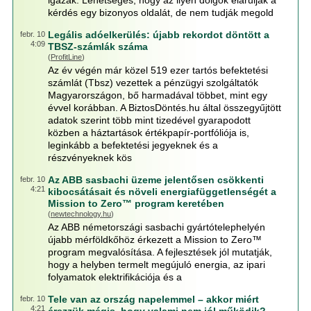
igazak. Lehetséges, hogy az ilyen dolgok elárulják a
kérdés egy bizonyos oldalát, de nem tudják megold
Legális adóelkerülés: újabb rekordot döntött a
febr. 10
4:09
TBSZ-számlák száma
(
ProfitLine
)
Az év végén már közel 519 ezer tartós befektetési
számlát (Tbsz) vezettek a pénzügyi szolgáltatók
Magyarországon, bő harmadával többet, mint egy
évvel korábban. A BiztosDöntés.hu által összegyűjtött
adatok szerint több mint tizedével gyarapodott
közben a háztartások értékpapír-portfóliója is,
leginkább a befektetési jegyeknek és a
részvényeknek kös
Az ABB sasbachi üzeme jelentősen csökkenti
febr. 10
4:21
kibocsátásait és növeli energiafüggetlenségét a
Mission to Zero™ program keretében
(
newtechnology.hu
)
Az ABB németországi sasbachi gyártótelephelyén
újabb mérföldkőhöz érkezett a Mission to Zero™
program megvalósítása. A fejlesztések jól mutatják,
hogy a helyben termelt megújuló energia, az ipari
folyamatok elektrifikációja és a
Tele van az ország napelemmel – akkor miért
febr. 10
4:21