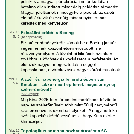
politikus a magyar pártokrácia immár korlátlan
hatalma ellen indított mindeddig példátlan támadást.
Magyar jelöltjeinek mindegyike a piacról, az üzleti
életből érkezik és ezidáig mindannyian onnan
keresték meg kenyerüket.
Felszállni próbál a Boeing
febr. 10
5:45
(
Azenpenzem
)
Biztató eredményekről számolt be a Boeing január
végén, ennek köszönhetően erősödött is a
részvényárfolyam. A távolabbi kilátások azonban
továbbra is ködösek és kockázatos a befektetés. Az
elemzők nagyon megosztottak a céggel
kapcsolatban, a várakozások nagy szórást mutatnak.
A szél- és napenergia fellendülésben van
febr. 10
5:45
Kínában – akkor miért építenek mégis annyi új
szénerőművet?
(
NRGreport
)
Míg Kína 2025-ben történelmi mértékben bővítette
nap- és szélerőműveit, több mint 50 új nagyméretű
szénerőművet is üzembe helyezett. A nagymértékű
szénkapacitás kérdésessé teszi, hogy Kína eléri-e
klímacéljait.
Topologikus antenna hozhat áttörést a 6G
febr. 10