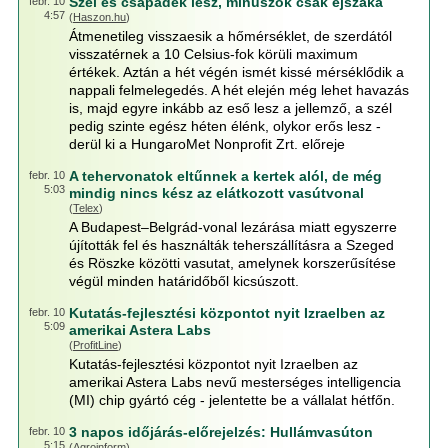
Szél és csapadék lesz, mínuszok csak éjszaka
febr. 10
4:57
(
Haszon.hu
)
Átmenetileg visszaesik a hőmérséklet, de szerdától
visszatérnek a 10 Celsius-fok körüli maximum
értékek. Aztán a hét végén ismét kissé mérséklődik a
nappali felmelegedés. A hét elején még lehet havazás
is, majd egyre inkább az eső lesz a jellemző, a szél
pedig szinte egész héten élénk, olykor erős lesz -
derül ki a HungaroMet Nonprofit Zrt. előreje
A tehervonatok eltűnnek a kertek alól, de még
febr. 10
5:03
mindig nincs kész az elátkozott vasútvonal
(
Telex
)
A Budapest–Belgrád-vonal lezárása miatt egyszerre
újították fel és használták teherszállításra a Szeged
és Röszke közötti vasutat, amelynek korszerűsítése
végül minden határidőből kicsúszott.
Kutatás-fejlesztési központot nyit Izraelben az
febr. 10
5:09
amerikai Astera Labs
(
ProfitLine
)
Kutatás-fejlesztési központot nyit Izraelben az
amerikai Astera Labs nevű mesterséges intelligencia
(MI) chip gyártó cég - jelentette be a vállalat hétfőn.
3 napos időjárás-előrejelzés: Hullámvasúton
febr. 10
5:15
(
Agroinform
)