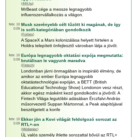
(
444.hu
)
MrBeast cége a messze legnagyobb
influenszervállalkozás a világon.
Musk szerényebb célt tűzött ki magának, de így
febr. 10
0:09
is scifi-kategóriában gondolkozik
(
Forbes
)
A SpaceX a Mars kolonizálása helyett hirtelen a
Holdra telepített önfejlesztő városban látja a jövőt.
Európa legnagyobb oktatási expója megmutatta:
febr. 10
0:09
brutálisan le vagyunk maradva
(
Fintech
)
Londonban járni önmagában is inspiráló élmény, de
amikor az ember Európa legnagyobb
oktatástechnológiai expóján, a BETT (British
Educational Technology Show) Londonon vesz részt,
akkor egész másként kezd gondolkodni a jövőről. A
Fintech Világa legutóbbi adásában Érczfalvi András
műsorvezető Suppan Mártonnal, a Peak alapítójával
beszélgetett a konfe
Ekkor jön a Kovi világát feldolgozó sorozat az
febr. 10
0:09
RTL+-on
(
Médiapiac
)
Új, valós személy ihlette sorozattal bővül az RTL+