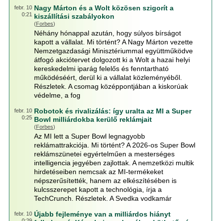
Nagy Márton és a Wolt közösen szigorít a
febr. 10
0:21
kiszállítási szabályokon
(
Forbes
)
Néhány hónappal azután, hogy súlyos bírságot
kapott a vállalat. Mi történt? A Nagy Márton vezette
Nemzetgazdasági Minisztériummal együttműködve
átfogó akciótervet dolgozott ki a Wolt a hazai helyi
kereskedelmi iparág felelős és fenntartható
működéséért, derül ki a vállalat közleményéből.
Részletek. A csomag középpontjában a kiskorúak
védelme, a fog
Robotok és rivalizálás: így uralta az MI a Super
febr. 10
0:25
Bowl milliárdokba kerülő reklámjait
(
Forbes
)
Az MI lett a Super Bowl legnagyobb
reklámattrakciója. Mi történt? A 2026-os Super Bowl
reklámszünetei egyértelműen a mesterséges
intelligencia jegyében zajlottak. A nemzetközi multik
hirdetéseiben nemcsak az MI-termékeket
népszerűsítették, hanem az elkészítésében is
kulcsszerepet kapott a technológia, írja a
TechCrunch. Részletek. A Svedka vodkamár
Újabb fejleménye van a milliárdos hiányt
febr. 10
0:29