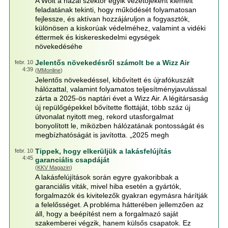
A Wolt a hazai szektor egyik vezetőjeként kiemelt
feladatának tekinti, hogy működését folyamatosan
fejlessze, és aktívan hozzájáruljon a fogyasztók,
különösen a kiskorúak védelméhez, valamint a vidéki
éttermek és kiskereskedelmi egységek
növekedéséhe
Jelentős növekedésről számolt be a Wizz Air
febr. 10
4:39
(
MMonline
)
Jelentős növekedéssel, kibővített és újrafókuszált
hálózattal, valamint folyamatos teljesítményjavulással
zárta a 2025-ös naptári évet a Wizz Air. A légitársaság
új repülőgépekkel bővítette flottáját, több száz új
útvonalat nyitott meg, rekord utasforgalmat
bonyolított le, miközben hálózatának pontosságát és
megbízhatóságát is javította. „2025 megh
Tippek, hogy elkerüljük a lakásfelújítás
febr. 10
4:45
garanciális csapdáját
(
KKV Magazin
)
A lakásfelújítások során egyre gyakoribbak a
garanciális viták, mivel hiba esetén a gyártók,
forgalmazók és kivitelezők gyakran egymásra hárítják
a felelősséget. A probléma hátterében jellemzően az
áll, hogy a beépítést nem a forgalmazó saját
szakemberei végzik, hanem külsős csapatok. Ez