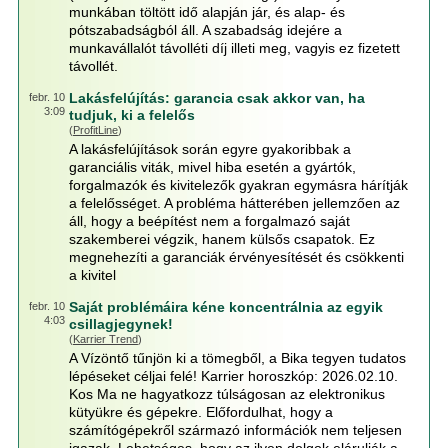
munkában töltött idő alapján jár, és alap- és
pótszabadságból áll. A szabadság idejére a
munkavállalót távolléti díj illeti meg, vagyis ez fizetett
távollét.
Lakásfelújítás: garancia csak akkor van, ha
febr. 10
3:09
tudjuk, ki a felelős
(
ProfitLine
)
A lakásfelújítások során egyre gyakoribbak a
garanciális viták, mivel hiba esetén a gyártók,
forgalmazók és kivitelezők gyakran egymásra hárítják
a felelősséget. A probléma hátterében jellemzően az
áll, hogy a beépítést nem a forgalmazó saját
szakemberei végzik, hanem külsős csapatok. Ez
megnehezíti a garanciák érvényesítését és csökkenti
a kivitel
Saját problémáira kéne koncentrálnia az egyik
febr. 10
4:03
csillagjegynek!
(
Karrier Trend
)
A Vízöntő tűnjön ki a tömegből, a Bika tegyen tudatos
lépéseket céljai felé! Karrier horoszkóp: 2026.02.10.
Kos Ma ne hagyatkozz túlságosan az elektronikus
kütyükre és gépekre. Előfordulhat, hogy a
számítógépekről származó információk nem teljesen