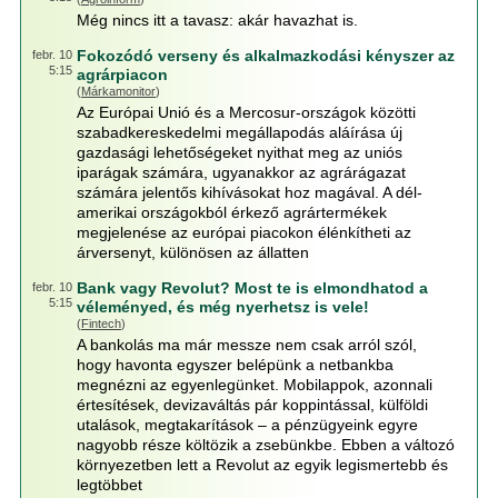
Még nincs itt a tavasz: akár havazhat is.
Fokozódó verseny és alkalmazkodási kényszer az
febr. 10
5:15
agrárpiacon
(
Márkamonitor
)
Az Európai Unió és a Mercosur-országok közötti
szabadkereskedelmi megállapodás aláírása új
gazdasági lehetőségeket nyithat meg az uniós
iparágak számára, ugyanakkor az agrárágazat
számára jelentős kihívásokat hoz magával. A dél-
amerikai országokból érkező agrártermékek
megjelenése az európai piacokon élénkítheti az
árversenyt, különösen az állatten
Bank vagy Revolut? Most te is elmondhatod a
febr. 10
5:15
véleményed, és még nyerhetsz is vele!
(
Fintech
)
A bankolás ma már messze nem csak arról szól,
hogy havonta egyszer belépünk a netbankba
megnézni az egyenlegünket. Mobilappok, azonnali
értesítések, devizaváltás pár koppintással, külföldi
utalások, megtakarítások – a pénzügyeink egyre
nagyobb része költözik a zsebünkbe. Ebben a változó
környezetben lett a Revolut az egyik legismertebb és
legtöbbet