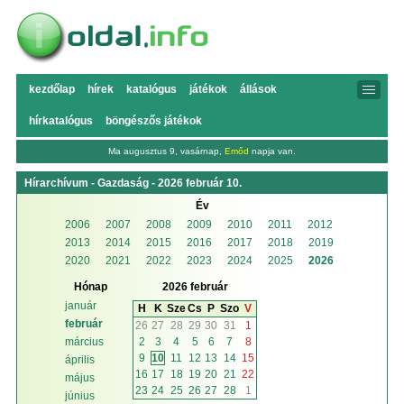
kezdőlap
hírek
katalógus
játékok
állások
hírkatalógus
böngészős játékok
Ma augusztus 9, vasárnap,
Emőd
napja van.
Hírarchívum - Gazdaság - 2026 február 10.
Év
2006
2007
2008
2009
2010
2011
2012
2013
2014
2015
2016
2017
2018
2019
2020
2021
2022
2023
2024
2025
2026
Hónap
2026 február
január
H
K
Sze
Cs
P
Szo
V
február
26
27
28
29
30
31
1
2
3
4
5
6
7
8
március
9
10
11
12
13
14
15
április
16
17
18
19
20
21
22
május
23
24
25
26
27
28
1
június