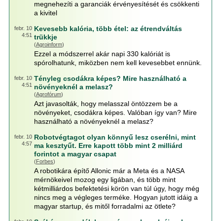
megnehezíti a garanciák érvényesítését és csökkenti
a kivitel
Kevesebb kalória, több étel: az étrendváltás
febr. 10
4:51
trükkje
(
Agroinform
)
Ezzel a módszerrel akár napi 330 kalóriát is
spórolhatunk, miközben nem kell kevesebbet ennünk.
Tényleg csodákra képes? Mire használható a
febr. 10
4:51
növényeknél a melasz?
(
Agrofórum
)
Azt javasolták, hogy melasszal öntözzem be a
növényeket, csodákra képes. Valóban így van? Mire
használható a növényeknél a melasz?
Robotvégtagot olyan könnyű lesz cserélni, mint
febr. 10
4:57
ma kesztyűt. Erre kapott több mint 2 milliárd
forintot a magyar csapat
(
Forbes
)
A robotikára építő Allonic már a Meta és a NASA
mérnökeivel mozog egy ligában, és több mint
kétmilliárdos befektetési körön van túl úgy, hogy még
nincs meg a végleges terméke. Hogyan jutott idáig a
magyar startup, és mitől forradalmi az ötlete?