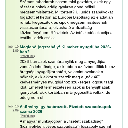
Számos ruhadarab sosem talál gazdára, ezek egy
részét a boltok eddig gyakran gond nélkül
megsemmisítették. Mi történt? Új uniós szabályokat
fogadott el hétfőn az Európai Bizottság az eladatlan
ruhák, kiegészítők és cipők megsemmisítésének
visszaszorítására, olvasható a Bizottság
közleményében. Részletek. Az intézkedések célja a
textilhulladék csökk
Meglepő jogszabály! Ki mehet nyugdíjba 2026-
febr. 10
1:09
ban?
(
ProfitLine
)
2026-ban azok számára nyílik meg a nyugdíjba
vonulás lehetősége, akik ebben az évben töltik be az
öregségi nyugdíjkorhatárt, valamint azoknak a
nőknek, akik ekkorra szerzik meg a „nők 40”
kedvezményes nyugdíjához szükséges jogosultsági
időt. Emellett természetesen azok is benyújthatják
igényüket, akik korábban már jogosulttá váltak, de
eddig nem él
A törvény így határozott: Fizetett szabadnapok
febr. 10
2:09
száma 2026
(
ProfitLine
)
A magyar munkajogban a „fizetett szabadság”
(köznyelvben: „éves szabadság”) főszabály szerint