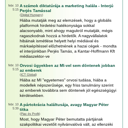
A számok diktatúrája a marketing halála - Interjú
febr. 10
5:15
Perjés Tamással
(
Digital Hungary
)
Hiába mutatják meg az elemzések, hogy a globális
platformok hirdetési hatékonysága sokkal
alacsonyabb, mint ahogy magukról mutatják, mégis
ragaszkodnak hozzá a hirdetők. A nagyvállalatok
hibáinak ismétlése helyett helyi médiával és
márkaépítéssel előzhetnének a hazai cégek - mondta
el interjúnkban Perjés Tamás, a Kantar-Hoffmann Kft
médiaszektor-ve
Orvosi ügyekben az MI-vel sem döntenek jobban
febr. 10
5:15
az emberek
(
ICT Global
)
Hiába az MI "egyetemes" orvosi tudása, hiába a
modellek népszerűsége, egy friss tanulmány szerint
az emberek továbbra sem döntenek jól egészségügyi
kérdésekben.
A pártokrácia haláltusája, avagy Magyar Péter
febr. 10
5:39
titka
(
Piac és Profit
)
Most, hogy Magyar Péter bemutatta pártjának
szakpolitikai vezetőit nyilvánvalóvá vált, az ellenzéki