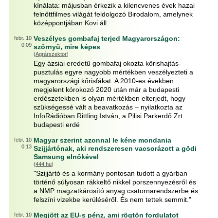
kínálata: májusban érkezik a kilencvenes évek hazai
felnőttfilmes világát feldolgozó Birodalom, amelynek
középpontjában Kovi áll.
Veszélyes gombafaj terjed Magyarországon:
febr. 10
0:09
szörnyű, mire képes
(
Agrárszektor
)
Egy ázsiai eredetű gombafaj okozta kőrishajtás-
pusztulás egyre nagyobb mértékben veszélyezteti a
magyarországi kőrisfákat. A 2010-es években
megjelent kórokozó 2020 után már a budapesti
erdészetekben is olyan mértékben elterjedt, hogy
szükségessé vált a beavatkozás – nyilatkozta az
InfoRádióban Rittling István, a Pilisi Parkerdő Zrt.
budapesti erdé
Magyar szerint azonnal le kéne mondania
febr. 10
0:13
Szijjártónak, aki rendszeresen vacsorázott a gödi
Samsung elnökével
(
444.hu
)
"Szijjártó és a kormány pontosan tudott a gyárban
történő súlyosan rákkeltő nikkel porszennyezésről és
a NMP magzatkárosító anyag csatornarendszerbe és
felszíni vizekbe kerüléséről. És nem tettek semmit."
Megjött az EU-s pénz, ami rögtön fordulatot
febr. 10