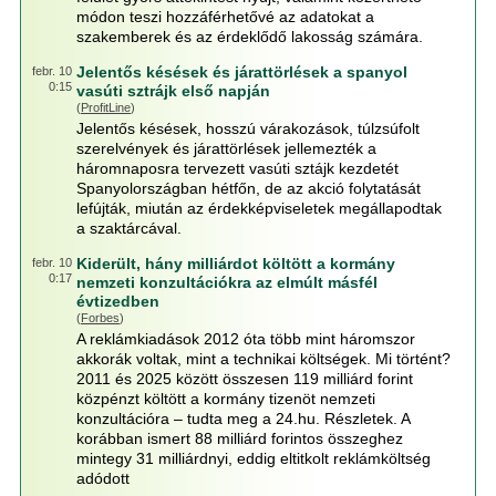
módon teszi hozzáférhetővé az adatokat a
szakemberek és az érdeklődő lakosság számára.
Jelentős késések és járattörlések a spanyol
febr. 10
0:15
vasúti sztrájk első napján
(
ProfitLine
)
Jelentős késések, hosszú várakozások, túlzsúfolt
szerelvények és járattörlések jellemezték a
háromnaposra tervezett vasúti sztájk kezdetét
Spanyolországban hétfőn, de az akció folytatását
lefújták, miután az érdekképviseletek megállapodtak
a szaktárcával.
Kiderült, hány milliárdot költött a kormány
febr. 10
0:17
nemzeti konzultációkra az elmúlt másfél
évtizedben
(
Forbes
)
A reklámkiadások 2012 óta több mint háromszor
akkorák voltak, mint a technikai költségek. Mi történt?
2011 és 2025 között összesen 119 milliárd forint
közpénzt költött a kormány tizenöt nemzeti
konzultációra – tudta meg a 24.hu. Részletek. A
korábban ismert 88 milliárd forintos összeghez
mintegy 31 milliárdnyi, eddig eltitkolt reklámköltség
adódott