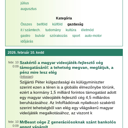
július
augusztus
Kategória
Összes
belföld
külföld
gazdaság
it / számtech.
tudomány
kultúra
életmód
gastro
bulvár
szórakozás
sport
auto-motor
időjárás
2026. február 10. kedd
Szakértő a magyar videojáték-fejlesztő cég
febr. 10
0:09
támogatásáról: a tehetség megvan, meglátjuk, a
pénz mire lesz elég
(
Infostart
)
Szijjártó Péter külgazdasági és külügyminiszter
szerint ezen a téren is a globális élmezőnybe törünk,
ezért a kormány 1,5 milliárd forintos támogatást adott
egy magyar videojáték-fejlesztő cég 4,5 milliárdos
beruházásához. Az InfoRádiónak nyilatkozó szakértő
szerint tehetségből van elég egy világsikerű magyar
videójáték megalkotásához, az viszont k
MrBeast cége Z generációsoknak szánt bankolós
febr. 10
0:09
appot vásárolt