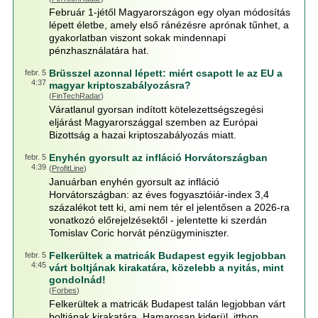
Február 1-jétől Magyarországon egy olyan módosítás
lépett életbe, amely első ránézésre aprónak tűnhet, a
gyakorlatban viszont sokak mindennapi
pénzhasználatára hat.
Brüsszel azonnal lépett: miért csapott le az EU a
febr. 5
4:37
magyar kriptoszabályozásra?
(
FinTechRadar
)
Váratlanul gyorsan indított kötelezettségszegési
eljárást Magyarországgal szemben az Európai
Bizottság a hazai kriptoszabályozás miatt.
Enyhén gyorsult az infláció Horvátországban
febr. 5
4:39
(
ProfitLine
)
Januárban enyhén gyorsult az infláció
Horvátországban: az éves fogyasztóiár-index 3,4
százalékot tett ki, ami nem tér el jelentősen a 2026-ra
vonatkozó előrejelzésektől - jelentette ki szerdán
Tomislav Coric horvát pénzügyminiszter.
Felkerültek a matricák Budapest egyik legjobban
febr. 5
4:45
várt boltjának kirakatára, közelebb a nyitás, mint
gondolnád!
(
Forbes
)
Felkerültek a matricák Budapest talán legjobban várt
boltjának kirakatára. Hamarosan kiderül, itthon