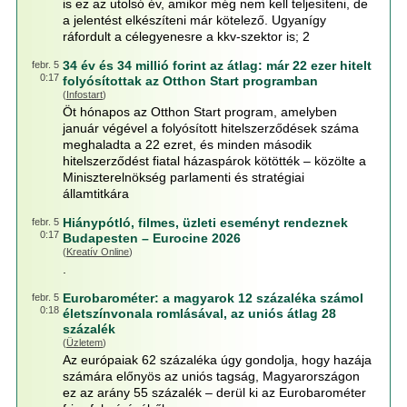
is ez az utolsó év, amikor még nem kell teljesíteni, de
a jelentést elkészíteni már kötelező. Ugyanígy
ráfordult a célegyenesre a kkv-szektor is; 2
34 év és 34 millió forint az átlag: már 22 ezer hitelt
febr. 5
0:17
folyósítottak az Otthon Start programban
(
Infostart
)
Öt hónapos az Otthon Start program, amelyben
január végével a folyósított hitelszerződések száma
meghaladta a 22 ezret, és minden második
hitelszerződést fiatal házaspárok kötötték – közölte a
Miniszterelnökség parlamenti és stratégiai
államtitkára
Hiánypótló, filmes, üzleti eseményt rendeznek
febr. 5
0:17
Budapesten – Eurocine 2026
(
Kreatív Online
)
.
Eurobarométer: a magyarok 12 százaléka számol
febr. 5
0:18
életszínvonala romlásával, az uniós átlag 28
százalék
(
Üzletem
)
Az európaiak 62 százaléka úgy gondolja, hogy hazája
számára előnyös az uniós tagság, Magyarországon
ez az arány 55 százalék – derül ki az Eurobarométer