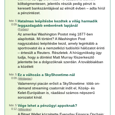
költségmentesen, jelentős részük pedig pénzt is
keresett bankszámlájával az elmúlt évben – adta hírül
a pénzintézet.
Hatalmas leépítésbe kezdtek a világ harmadik
febr. 5
0:09
leggazdagabb emberének lapjánál
(
Forbes
)
Az amerikai Washington Postot még 1877-ben
alapították. Mi történt? A Washington Post
nagyszabású leépítésbe kezd, amely leginkább a
sportrovatot és a nemzetközi tudósítói hálózatot érinti
– értesült a Reuters. Részletek. A hírügynökség úgy
tudja, hogy a döntést Matt Murray főszerkesztő
jelentette be a dolgozóknak szerdán. A továbbiakban
a közélett
Ez a változás a SkyShowtime-nál
febr. 5
0:09
(
Médiapiac
)
Valamennyi piacán erősít a SkyShowtime: több on-
demand streaming csatornát indít el, Közép- és
Kelet-Európában is, ráadásul számos népszerű
sorozatot kínál.
Vége lehet a pénzügyi appoknak?
febr. 5
0:12
(
MMonline
)
A Bitget Wallet közzétette Everyday Finance Onchain: