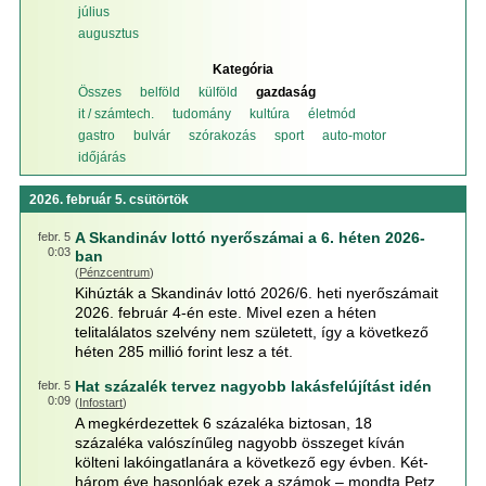
július
augusztus
Kategória
Összes
belföld
külföld
gazdaság
it / számtech.
tudomány
kultúra
életmód
gastro
bulvár
szórakozás
sport
auto-motor
időjárás
2026. február 5. csütörtök
A Skandináv lottó nyerőszámai a 6. héten 2026-
febr. 5
0:03
ban
(
Pénzcentrum
)
Kihúzták a Skandináv lottó 2026/6. heti nyerőszámait
2026. február 4-én este. Mivel ezen a héten
telitalálatos szelvény nem született, így a következő
héten 285 millió forint lesz a tét.
Hat százalék tervez nagyobb lakásfelújítást idén
febr. 5
0:09
(
Infostart
)
A megkérdezettek 6 százaléka biztosan, 18
százaléka valószínűleg nagyobb összeget kíván
költeni lakóingatlanára a következő egy évben. Két-
három éve hasonlóak ezek a számok – mondta Petz