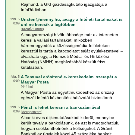
Rajmund, a GKI gazdaságkutató igazgatója a
InfoRádióban
Uristen@menny.hu, avagy a hitéleti tartalmakat is
febr. 5
0:09
online keresik a legtöbben
(
Kreatív Online
)
A magyarországi hívők többsége már az interneten
keresi a vallási tartalmakat, miközben
háromnegyedük a közösségimédia-felületeken
keresztül is tartja a kapcsolatot saját gyülekezetével –
olvasható egy, a Nemzeti Média- és Hírközlési
Hatóság (NMHH) megbízásából készült friss
kutatásban.
A Temuval erősítené e-kereskedelmi szerepét a
febr. 5
0:09
Magyar Posta
(
444.hu
)
A Magyar Posta az együttműködéshez az ország
egészét lefedő kézbesítési hálózatát biztosítaná.
Pénzt is lehet keresni a bankszámlával
febr. 5
0:09
(
Azenpenzem
)
A banki éves díjkimutatásokból kiderül, mennyibe
került tavaly a bankolásunk, de azt is megtudhatjuk,
hogyan csökkenthetnénk a költségeket. A Gránit
Banknál az ügyfelek közel 45 százaléka bankolt