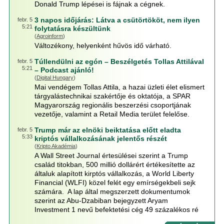
Donald Trump lépései is fájnak a cégnek.
3 napos időjárás: Látva a csütörtököt, nem ilyen
febr. 5
5:21
folytatásra készültünk
(
Agroinform
)
Változékony, helyenként hűvös idő várható.
Túllendülni az egón – Beszélgetés Tollas Attilával
febr. 5
5:21
– Podcast ajánló!
(
Digital Hungary
)
Mai vendégem Tollas Attila, a hazai üzleti élet elismert
tárgyalástechnikai szakértője és oktatója, a SPAR
Magyarország regionális beszerzési csoportjának
vezetője, valamint a Retail Media terület felelőse.
Trump már az elnöki beiktatása előtt eladta
febr. 5
5:33
kriptós vállalkozásának jelentős részét
(
Kripto Akadémia
)
A Wall Street Journal értesülései szerint a Trump
család titokban, 500 millió dollárért értékesítette az
általuk alapított kirptós vállalkozás, a World Liberty
Financial (WLFI) közel felét egy emírségekbeli sejk
számára. A lap által megszerzett dokumentumok
szerint az Abu-Dzabiban bejegyzett Aryam
Investment 1 nevű befektetési cég 49 százalékos ré