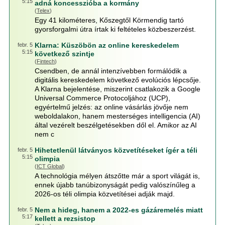
5:15
adná koncesszióba a kormány
(
Telex
)
Egy 41 kilométeres, Kőszegtől Körmendig tartó
gyorsforgalmi útra írtak ki feltételes közbeszerzést.
Klarna: Küszöbön az online kereskedelem
febr. 5
5:15
következő szintje
(
Fintech
)
Csendben, de annál intenzívebben formálódik a
digitális kereskedelem következő evolúciós lépcsője.
A Klarna bejelentése, miszerint csatlakozik a Google
Universal Commerce Protocoljához (UCP),
egyértelmű jelzés: az online vásárlás jövője nem
weboldalakon, hanem mesterséges intelligencia (AI)
által vezérelt beszélgetésekben dől el. Amikor az AI
nem c
Hihetetlenül látványos közvetítéseket ígér a téli
febr. 5
5:15
olimpia
(
ICT Global
)
A technológia mélyen átszőtte már a sport világát is,
ennek újabb tanúbizonyságát pedig valószínűleg a
2026-os téli olimpia közvetítései adják majd.
Nem a hideg, hanem a 2022-es gázáremelés miatt
febr. 5
5:17
kellett a rezsistop