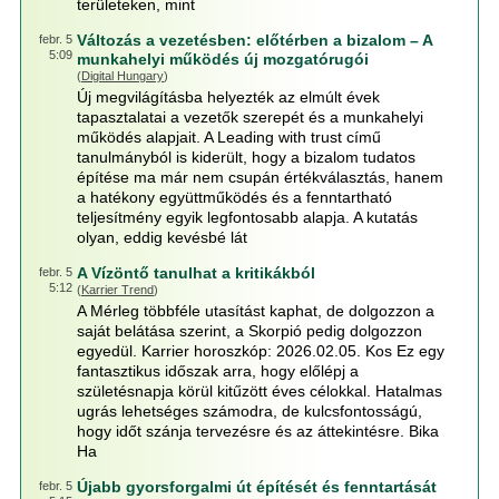
területeken, mint
Változás a vezetésben: előtérben a bizalom – A
febr. 5
5:09
munkahelyi működés új mozgatórugói
(
Digital Hungary
)
Új megvilágításba helyezték az elmúlt évek
tapasztalatai a vezetők szerepét és a munkahelyi
működés alapjait. A Leading with trust című
tanulmányból is kiderült, hogy a bizalom tudatos
építése ma már nem csupán értékválasztás, hanem
a hatékony együttműködés és a fenntartható
teljesítmény egyik legfontosabb alapja. A kutatás
olyan, eddig kevésbé lát
A Vízöntő tanulhat a kritikákból
febr. 5
5:12
(
Karrier Trend
)
A Mérleg többféle utasítást kaphat, de dolgozzon a
saját belátása szerint, a Skorpió pedig dolgozzon
egyedül. Karrier horoszkóp: 2026.02.05. Kos Ez egy
fantasztikus időszak arra, hogy előlépj a
születésnapja körül kitűzött éves célokkal. Hatalmas
ugrás lehetséges számodra, de kulcsfontosságú,
hogy időt szánja tervezésre és az áttekintésre. Bika
Ha
Újabb gyorsforgalmi út építését és fenntartását
febr. 5