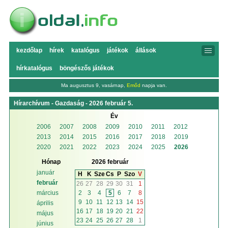
kezdőlap
hírek
katalógus
játékok
állások
hírkatalógus
böngészős játékok
Ma augusztus 9, vasárnap,
Emőd
napja van.
Hírarchívum - Gazdaság - 2026 február 5.
Év
2006
2007
2008
2009
2010
2011
2012
2013
2014
2015
2016
2017
2018
2019
2020
2021
2022
2023
2024
2025
2026
Hónap
2026 február
január
H
K
Sze
Cs
P
Szo
V
február
26
27
28
29
30
31
1
2
3
4
5
6
7
8
március
9
10
11
12
13
14
15
április
16
17
18
19
20
21
22
május
23
24
25
26
27
28
1
június