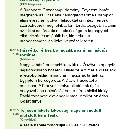
Gazdasági Egyetem
(
KKV Magazin
)
A Budapesti Gazdaságtudományi Egyetem ismét
megkapta az Ensz által támogatott Prme Champion
elismerést, amit olyan felsőoktatási intézmények
szerezhetnek meg, akik a fenntarthatóságot, valamint
az etikai és társadalmi felelősséget a legnagyobb
elköteleződéssel építik be, kiemelten a
menedzsment- és üzleti képzéseik terén.
Húsvétkor érkezik a mozikba az új animációs
febr. 5
4:48
történet
(
MMonline
)
Nagyszabású animáció készült az Ószövetség egyik
legikonikusabb hőséről, Dávidról. A filmet a kritikusok
a legjobb bibliai témájú animációnak tartják az
Egyiptom hercege óta. A Dávid Húsvéttól a
mozikban.A Királyok királya alkotóinak új és
nagyszabású animációjában a híres bibliai király,
Dávid története elevenedik meg. Amikor az óriás
Góliát fenye
Teljesen fekete lakossági napelemmodult
febr. 5
4:48
mutatott be a Tesla
(
Öko-drive
)
A Tesla napelemmoduljai 415 és 420 wattos