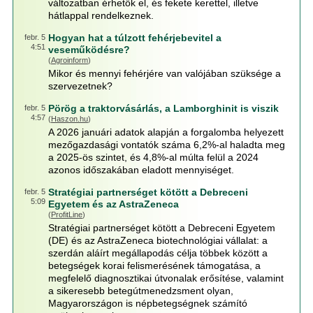
változatban érhetők el, és fekete kerettel, illetve
hátlappal rendelkeznek.
Hogyan hat a túlzott fehérjebevitel a
febr. 5
4:51
veseműködésre?
(
Agroinform
)
Mikor és mennyi fehérjére van valójában szüksége a
szervezetnek?
Pörög a traktorvásárlás, a Lamborghinit is viszik
febr. 5
4:57
(
Haszon.hu
)
A 2026 januári adatok alapján a forgalomba helyezett
mezőgazdasági vontatók száma 6,2%-al haladta meg
a 2025-ös szintet, és 4,8%-al múlta felül a 2024
azonos időszakában eladott mennyiséget.
Stratégiai partnerséget kötött a Debreceni
febr. 5
5:09
Egyetem és az AstraZeneca
(
ProfitLine
)
Stratégiai partnerséget kötött a Debreceni Egyetem
(DE) és az AstraZeneca biotechnológiai vállalat: a
szerdán aláírt megállapodás célja többek között a
betegségek korai felismerésének támogatása, a
megfelelő diagnosztikai útvonalak erősítése, valamint
a sikeresebb betegútmenedzsment olyan,
Magyarországon is népbetegségnek számító