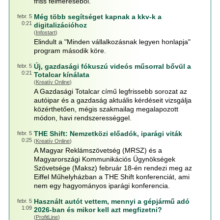
friss felméréséből.
Még több segítséget kapnak a kkv-k a
febr. 5
0:21
digitalizációhoz
(
Infostart
)
Elindult a "Minden vállalkozásnak legyen honlapja"
program második köre.
Új, gazdasági fókuszú videós műsorral bővül a
febr. 5
0:21
Totalcar kínálata
(
Kreatív Online
)
A Gazdasági Totalcar című legfrissebb sorozat az
autóipar és a gazdaság aktuális kérdéseit vizsgálja
közérthetően, mégis szakmailag megalapozott
módon, havi rendszerességgel.
THE Shift: Nemzetközi előadók, iparági viták
febr. 5
0:25
(
Kreatív Online
)
A Magyar Reklámszövetség (MRSZ) és a
Magyarországi Kommunikációs Ügynökségek
Szövetsége (Maksz) február 18-én rendezi meg az
Eiffel Műhelyházban a THE Shift konferenciát, ami
nem egy hagyományos iparági konferencia.
Használt autót vettem, mennyi a gépjármű adó
febr. 5
1:09
2026-ban és mikor kell azt megfizetni?
(
ProfitLine
)