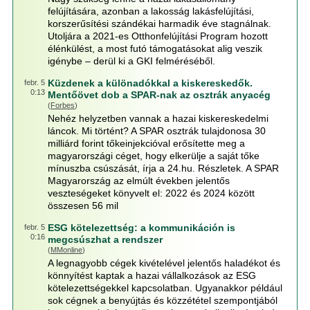
felújítására, azonban a lakosság lakásfelújítási,
korszerűsítési szándékai harmadik éve stagnálnak.
Utoljára a 2021-es Otthonfelújítási Program hozott
élénkülést, a most futó támogatásokat alig veszik
igénybe – derül ki a GKI felméréséből.
Küzdenek a különadókkal a kiskereskedők.
febr. 5
0:13
Mentőövet dob a SPAR-nak az osztrák anyacég
(
Forbes
)
Nehéz helyzetben vannak a hazai kiskereskedelmi
láncok. Mi történt? A SPAR osztrák tulajdonosa 30
milliárd forint tőkeinjekcióval erősítette meg a
magyarországi céget, hogy elkerülje a saját tőke
mínuszba csúszását, írja a 24.hu. Részletek. A SPAR
Magyarország az elmúlt években jelentős
veszteségeket könyvelt el: 2022 és 2024 között
összesen 56 mil
ESG kötelezettség: a kommunikáción is
febr. 5
0:16
megcsúszhat a rendszer
(
MMonline
)
A legnagyobb cégek kivételével jelentős haladékot és
könnyítést kaptak a hazai vállalkozások az ESG
kötelezettségekkel kapcsolatban. Ugyanakkor például
sok cégnek a benyújtás és közzététel szempontjából