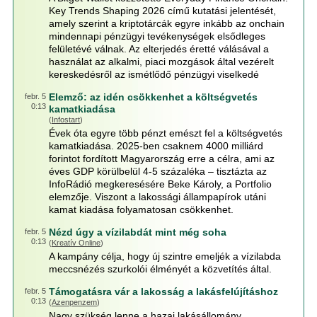
Key Trends Shaping 2026 című kutatási jelentését,
amely szerint a kriptotárcák egyre inkább az onchain
mindennapi pénzügyi tevékenységek elsődleges
felületévé válnak. Az elterjedés éretté válásával a
használat az alkalmi, piaci mozgások által vezérelt
kereskedésről az ismétlődő pénzügyi viselkedé
Elemző: az idén csökkenhet a költségvetés
febr. 5
0:13
kamatkiadása
(
Infostart
)
Évek óta egyre több pénzt emészt fel a költségvetés
kamatkiadása. 2025-ben csaknem 4000 milliárd
forintot fordított Magyarország erre a célra, ami az
éves GDP körülbelül 4-5 százaléka – tisztázta az
InfoRádió megkeresésére Beke Károly, a Portfolio
elemzője. Viszont a lakossági állampapírok utáni
kamat kiadása folyamatosan csökkenhet.
Nézd úgy a vízilabdát mint még soha
febr. 5
0:13
(
Kreatív Online
)
A kampány célja, hogy új szintre emeljék a vízilabda
meccsnézés szurkolói élményét a közvetítés által.
Támogatásra vár a lakosság a lakásfelújításhoz
febr. 5
0:13
(
Azenpenzem
)
Nagy szükség lenne a hazai lakásállomány