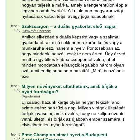
hogyan teljesít a márka, amely a tengerentúlon épp a
legviharosabb éveit éli. A Lululemon magyarországi
nyitásának valódi tétje, avagy jóga haladóknak.
Szakzsargon – a duális gyakorlat első napjai
febr. 5
4:45
(
Szakmát Szerzek
)
Amikor elkezded a duális képzést vagy a szakmai
gyakorlatot, az első sokk nem a korán kelés vagy a
munkaruha lesz, hanem a nyelv. Pontosabban az,
hogy mindenki beszél, csak te nem érted. Úgy érzed,
mintha egy titkos klubba csöppentél volna, ahol
minden mondatban elhangzik legalább három olyan
szó, amit eddig soha sem hallottál. „Miről beszélnek
eze
Milyen növényeket ültethetünk, amik bírják a
febr. 5
4:48
nyári forróságot?
(
Agrofórum
)
Új családi házunk kertje olyan helyen fekszik, ahol
szinte egész nap tűzi a nap. Milyen virágok ültetését
tudják javasolni, amik évelők, hogy ne kelljen évente
vetni, ültetni, és bírják az újabban ember számára is
elviselhetetlen nyári forróságot?
Prme Champion címet nyert a Budapesti
febr. 5
4:48