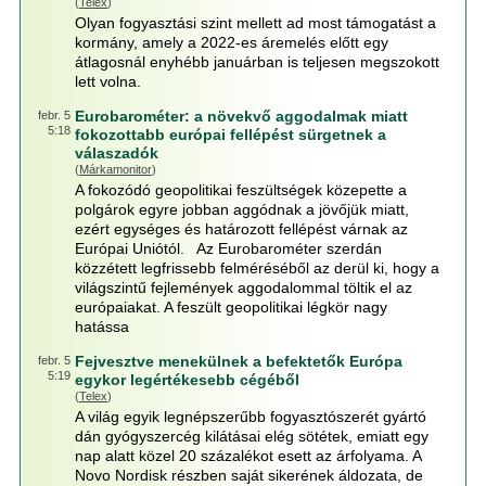
(
Telex
)
Olyan fogyasztási szint mellett ad most támogatást a
kormány, amely a 2022-es áremelés előtt egy
átlagosnál enyhébb januárban is teljesen megszokott
lett volna.
Eurobarométer: a növekvő aggodalmak miatt
febr. 5
5:18
fokozottabb európai fellépést sürgetnek a
válaszadók
(
Márkamonitor
)
A fokozódó geopolitikai feszültségek közepette a
polgárok egyre jobban aggódnak a jövőjük miatt,
ezért egységes és határozott fellépést várnak az
Európai Uniótól. Az Eurobarométer szerdán
közzétett legfrissebb felméréséből az derül ki, hogy a
világszintű fejlemények aggodalommal töltik el az
európaiakat. A feszült geopolitikai légkör nagy
hatássa
Fejvesztve menekülnek a befektetők Európa
febr. 5
5:19
egykor legértékesebb cégéből
(
Telex
)
A világ egyik legnépszerűbb fogyasztószerét gyártó
dán gyógyszercég kilátásai elég sötétek, emiatt egy
nap alatt közel 20 százalékot esett az árfolyama. A
Novo Nordisk részben saját sikerének áldozata, de