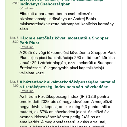
3:09
indítványt Csehországban
(
ProfitLine
)
Elbukott a parlamentben a cseh ellenzék
bizalmatlansági indítványa az Andrej Babis
miniszterelnök vezette hárompárti koalíciós kormány
ellen.
Három elemzőház követi mostantól a Shopper
febr. 5
3:39
Park Plust
(
ProfitLine
)
A 2025 év végi tőkeemelést követően a Shopper Park
Plus teljes piaci kapitalizációja 290 millió euró körüli a
január 29-i záróár alapján, ezzel bekerült a Budapesti
Értéktőzsde 10 legnagyobb piaci kapitalizációjú
vállalata közé.
A háztartások alkalmazkodóképességére mutat rá
febr. 5
4:09
a fizetőképességi index nem várt növekedése
(
ProfitLine
)
Az Intrum Fizetőképességi Index (IFI) 12,8 pontra
emelkedett 2025 utolsó negyedévében. A megelőző
negyedévhez képest, amikor még 9,3 ponton állt a
mutató, ez 37%-os növekedést jelent. Az előző év
azonos időszakához képest pedig 24%-os az
emelkedés. A meglepetésszerű javulás arra utal,