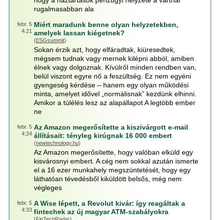
hogy a háztartások pénzügyi helyzete a vártnál
rugalmasabban ala
Miért maradunk benne olyan helyzetekben,
febr. 5
4:21
amelyek lassan kiégetnek?
(
ESGsummit
)
Sokan érzik azt, hogy elfáradtak, kiüresedtek,
mégsem tudnak vagy mernek kilépni abból, amiben
élnek vagy dolgoznak. Kívülről minden rendben van,
belül viszont egyre nő a feszültség. Ez nem egyéni
gyengeség kérdése – hanem egy olyan működési
minta, amelyet idővel „normálisnak” kezdünk elhinni.
Amikor a túlélés lesz az alapállapot A legtöbb ember
ne
Az Amazon megerősítette a kiszivárgott e-mail
febr. 5
4:24
állításait: tényleg kirúgnak 16 000 embert
(
newtechnology.hu
)
Az Amazon megerősítette, hogy valóban elküld egy
kisvárosnyi embert. A cég nem sokkal azután ismerte
el a 16 ezer munkahely megszüntetését, hogy egy
láthatóan tévedésből kiküldött belsős, még nem
végleges
A Wise lépett, a Revolut kivár: így reagáltak a
febr. 5
4:33
fintechek az új magyar ATM-szabályokra
(
FinTechRadar
)