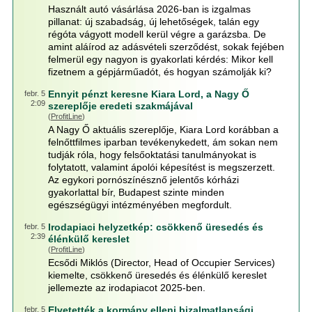
Használt autó vásárlása 2026-ban is izgalmas
pillanat: új szabadság, új lehetőségek, talán egy
régóta vágyott modell kerül végre a garázsba. De
amint aláírod az adásvételi szerződést, sokak fejében
felmerül egy nagyon is gyakorlati kérdés: Mikor kell
fizetnem a gépjárműadót, és hogyan számolják ki?
Ennyit pénzt keresne Kiara Lord, a Nagy Ő
febr. 5
2:09
szereplője eredeti szakmájával
(
ProfitLine
)
A Nagy Ő aktuális szereplője, Kiara Lord korábban a
felnőttfilmes iparban tevékenykedett, ám sokan nem
tudják róla, hogy felsőoktatási tanulmányokat is
folytatott, valamint ápolói képesítést is megszerzett.
Az egykori pornószínésznő jelentős kórházi
gyakorlattal bír, Budapest szinte minden
egészségügyi intézményében megfordult.
Irodapiaci helyzetkép: csökkenő üresedés és
febr. 5
2:39
élénkülő kereslet
(
ProfitLine
)
Ecsődi Miklós (Director, Head of Occupier Services)
kiemelte, csökkenő üresedés és élénkülő kereslet
jellemezte az irodapiacot 2025-ben.
Elvetették a kormány elleni bizalmatlansági
febr. 5