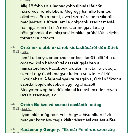
(
rtl.hu
)
Alig 18 fok van a legnagyobb újbudai felnőtt
háziorvosi rendelőben. Még egy tízmillió forintos
alkatrész tönkrement, ezért szerdára sem sikerült
megjavítani a fűtést, ami a dolgozók szerint másfél
hónapja romlott el. A rendszer megjavításáig
hősugárzókkal és olajradiátorokkal próbálják feljebb
tornázni a hőfokot.
Orbánék újabb ukránok kiutasításáról döntöttek
febr. 5
0:21
(
Blikk
)
Ismét a kényszersorozás kérdése került előtérbe az
orosz–ukrán háborúval összefüggésben a
miniszterelnök Facebook-oldalán, miután a videója
szerint egy újabb magyar katona vesztette életét
Ukrajnában. A fejleményekre reagálva, Orbán Viktor a
szerdai bejelentésében úgy fogalmazott:
Magyarország haladéktalanul kiutasít minden olyan
ukrán személyt, ak
Orbán Balázs választási csalástól retteg
febr. 5
0:21
(
444.hu
)
Ilyen talán még nem volt, hogy a hivatalban lévő
magyar kormány tagja kiált választási csalást előre.
Karácsony Gergely: "Ez már Fehéroroszország-
febr. 5