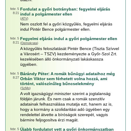
Fordulat a győri botrányban: fegyelmi eljárás
febr. 5
8:21
indul a polgármester ellen
(
ATV
)
Nem oszlott fel a győri közgyűlés, fegyelmi eljárás
indul Pintér Bence polgármester ellen.
Fegyelmi eljárás indul a győri polgármester ellen
febr. 5
8:21
(
Demokrata
)
A közgyűlés feloszlatását Pintér Bence (Tiszta Szívvel
a Városért – TSZV) kezdeményezte a Győr-Szol Zrt.
kezelésében álló önkormányzati lakáskassza
ügyében.
Bárándy Péter: A romák bűnügyi adataihoz még
febr. 5
8:27
Orbán Viktor sem férhetett volna hozzá, ami
történt, valószínűleg bűncselekmény
(
SzMo
)
A volt igazságügyi miniszter szerint a jogtalanság
földjén járunk. És nem csak a romák szenzitív
adatainak felhasználása mutatja ezt, hanem az is,
hogy a kormány a szolidaritási adó ügyében egy
rendelettel átvette a bíróságok szerepét, vagyis
bármire feljogosítva érzi magát.
Újabb fordulatot vett a győri önkormányzatban
febr. 5