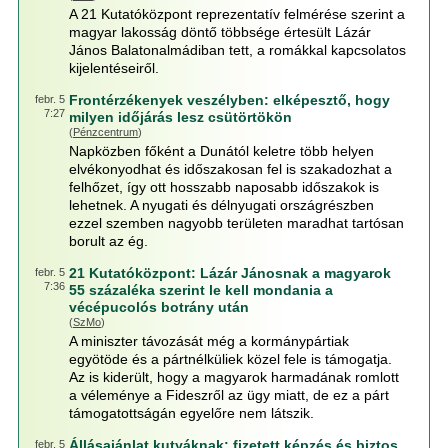
A 21 Kutatóközpont reprezentatív felmérése szerint a
magyar lakosság döntő többsége értesült Lázár
János Balatonalmádiban tett, a romákkal kapcsolatos
kijelentéseiről.
Frontérzékenyek veszélyben: elképesztő, hogy
febr. 5
7:27
milyen időjárás lesz csütörtökön
(
Pénzcentrum
)
Napközben főként a Dunától keletre több helyen
elvékonyodhat és időszakosan fel is szakadozhat a
felhőzet, így ott hosszabb naposabb időszakok is
lehetnek. A nyugati és délnyugati országrészben
ezzel szemben nagyobb területen maradhat tartósan
borult az ég.
21 Kutatóközpont: Lázár Jánosnak a magyarok
febr. 5
7:36
55 százaléka szerint le kell mondania a
vécépucolós botrány után
(
SzMo
)
A miniszter távozását még a kormánypártiak
egyötöde és a pártnélküliek közel fele is támogatja.
Az is kiderült, hogy a magyarok harmadának romlott
a véleménye a Fideszről az ügy miatt, de ez a párt
támogatottságán egyelőre nem látszik.
Állásajánlat kutyáknak: fizetett képzés és biztos
febr. 5