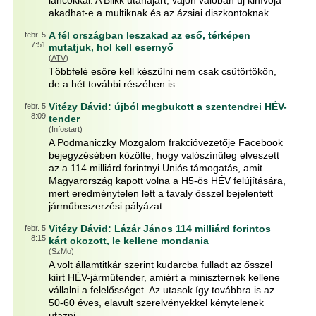
láncokkal. A Blikk utánajárt, vajon valóban új kihívója
akadhat-e a multiknak és az ázsiai diszkontoknak...
A fél országban leszakad az eső, térképen
febr. 5
7:51
mutatjuk, hol kell esernyő
(
ATV
)
Többfelé esőre kell készülni nem csak csütörtökön,
de a hét további részében is.
Vitézy Dávid: újból megbukott a szentendrei HÉV-
febr. 5
8:09
tender
(
Infostart
)
A Podmaniczky Mozgalom frakcióvezetője Facebook
bejegyzésében közölte, hogy valószínűleg elveszett
az a 114 milliárd forintnyi Uniós támogatás, amit
Magyarország kapott volna a H5-ös HÉV felújítására,
mert eredménytelen lett a tavaly ősszel bejelentett
járműbeszerzési pályázat.
Vitézy Dávid: Lázár János 114 milliárd forintos
febr. 5
8:15
kárt okozott, le kellene mondania
(
SzMo
)
A volt államtitkár szerint kudarcba fulladt az ősszel
kiírt HÉV-járműtender, amiért a miniszternek kellene
vállalni a felelősséget. Az utasok így továbbra is az
50-60 éves, elavult szerelvényekkel kénytelenek
utazni.