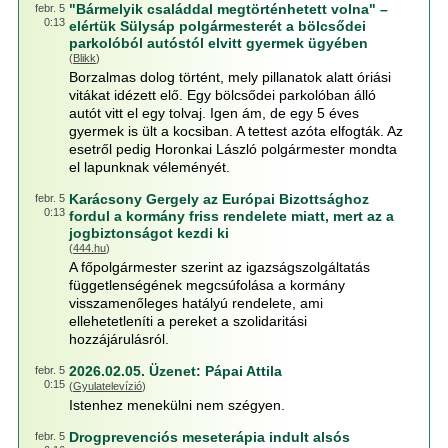
"Bármelyik családdal megtörténhetett volna" –
febr. 5
0:13
elértük Sülysáp polgármesterét a bölcsődei
parkolóból autóstól elvitt gyermek ügyében
(
Blikk
)
Borzalmas dolog történt, mely pillanatok alatt óriási
vitákat idézett elő. Egy bölcsődei parkolóban álló
autót vitt el egy tolvaj. Igen ám, de egy 5 éves
gyermek is ült a kocsiban. A tettest azóta elfogták. Az
esetről pedig Horonkai László polgármester mondta
el lapunknak véleményét.
Karácsony Gergely az Európai Bizottsághoz
febr. 5
0:13
fordul a kormány friss rendelete miatt, mert az a
jogbiztonságot kezdi ki
(
444.hu
)
A főpolgármester szerint az igazságszolgáltatás
függetlenségének megcsúfolása a kormány
visszamenőleges hatályú rendelete, ami
ellehetetleníti a pereket a szolidaritási
hozzájárulásról.
2026.02.05. Üzenet: Pápai Attila
febr. 5
0:15
(
Gyulatelevízió
)
Istenhez menekülni nem szégyen.
Drogprevenciós meseterápia indult alsós
febr. 5