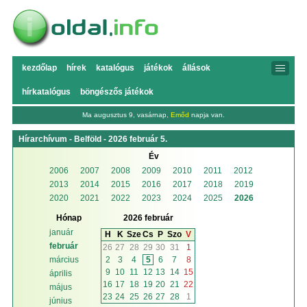
kezdőlap
hírek
katalógus
játékok
állások
hírkatalógus
böngészős játékok
Ma augusztus 9, vasárnap,
Emőd
napja van.
Hírarchívum - Belföld - 2026 február 5.
Év
2006
2007
2008
2009
2010
2011
2012
2013
2014
2015
2016
2017
2018
2019
2020
2021
2022
2023
2024
2025
2026
Hónap
2026 február
január
H
K
Sze
Cs
P
Szo
V
február
26
27
28
29
30
31
1
2
3
4
5
6
7
8
március
9
10
11
12
13
14
15
április
16
17
18
19
20
21
22
május
23
24
25
26
27
28
1
június