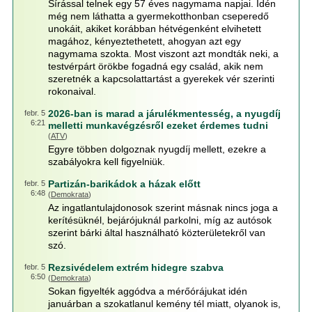
Sírással telnek egy 57 éves nagymama napjai. Idén
még nem láthatta a gyermekotthonban cseperedő
unokáit, akiket korábban hétvégenként elvihetett
magához, kényeztethetett, ahogyan azt egy
nagymama szokta. Most viszont azt mondták neki, a
testvérpárt örökbe fogadná egy család, akik nem
szeretnék a kapcsolattartást a gyerekek vér szerinti
rokonaival.
2026-ban is marad a járulékmentesség, a nyugdíj
febr. 5
6:21
melletti munkavégzésről ezeket érdemes tudni
(
ATV
)
Egyre többen dolgoznak nyugdíj mellett, ezekre a
szabályokra kell figyelniük.
Partizán-barikádok a házak előtt
febr. 5
6:48
(
Demokrata
)
Az ingatlantulajdonosok szerint másnak nincs joga a
kerítésüknél, bejárójuknál parkolni, míg az autósok
szerint bárki által használható közterületekről van
szó.
Rezsivédelem extrém hidegre szabva
febr. 5
6:50
(
Demokrata
)
Sokan figyelték aggódva a mérőórájukat idén
januárban a szokatlanul kemény tél miatt, olyanok is,