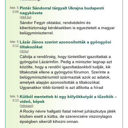
Pintér Sándorral tárgyalt Ukrajna budapesti
febr. 5
0:09
nagykövete
(
444.hu
)
Sándor Fegyir oktatási, rendvédelmi és
kiberbiztonsági kérdésekben is egyeztetett a magyar
belügyminiszterrel.
Lázár János szerint azonosították a gyöngyösi
febr. 5
0:12
tiltakozókat
(
rtl.hu
)
Cáfolja a rendőrség, hogy tüntetőket igazoltattak a
gyöngyösi Lázárinfón. Pedig a miniszter tegnap azt
közölte, hogy a rendőri igazoltatásokból tudják, kik
tiltakoztak ellene a gyöngyösi fórumon. Szerinte a
belügyminisztériumtól származtak azok az adatok,
amelyek alapján azonosították a tiltakozókat.
Ugyanakkor több tüntető is azt állította a hírad
Kútból mentettek ki egy kölyökkutyát a tűzoltók –
febr. 5
0:13
videó, képek
(
Infostart
)
A Rocky névre hallgató fiatal német juhászkutya játék
közben esett a kútba, de szerencsére viszonylagos
épségben sikerült kihozni onnan.