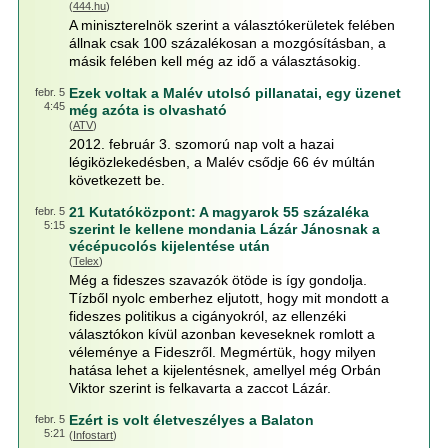
(
444.hu
)
A miniszterelnök szerint a választókerületek felében
állnak csak 100 százalékosan a mozgósításban, a
másik felében kell még az idő a választásokig.
Ezek voltak a Malév utolsó pillanatai, egy üzenet
febr. 5
4:45
még azóta is olvasható
(
ATV
)
2012. február 3. szomorú nap volt a hazai
légiközlekedésben, a Malév csődje 66 év múltán
következett be.
21 Kutatóközpont: A magyarok 55 százaléka
febr. 5
5:15
szerint le kellene mondania Lázár Jánosnak a
vécépucolós kijelentése után
(
Telex
)
Még a fideszes szavazók ötöde is így gondolja.
Tízből nyolc emberhez eljutott, hogy mit mondott a
fideszes politikus a cigányokról, az ellenzéki
választókon kívül azonban keveseknek romlott a
véleménye a Fideszről. Megmértük, hogy milyen
hatása lehet a kijelentésnek, amellyel még Orbán
Viktor szerint is felkavarta a zaccot Lázár.
Ezért is volt életveszélyes a Balaton
febr. 5
5:21
(
Infostart
)