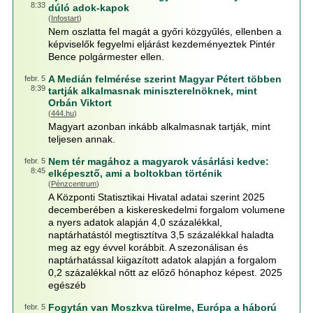
8:33
dúló adok-kapok
(
Infostart
)
Nem oszlatta fel magát a győri közgyűlés, ellenben a
képviselők fegyelmi eljárást kezdeményeztek Pintér
Bence polgármester ellen.
A Medián felmérése szerint Magyar Pétert többen
febr. 5
8:39
tartják alkalmasnak miniszterelnöknek, mint
Orbán Viktort
(
444.hu
)
Magyart azonban inkább alkalmasnak tartják, mint
teljesen annak.
Nem tér magához a magyarok vásárlási kedve:
febr. 5
8:45
elképesztő, ami a boltokban történik
(
Pénzcentrum
)
A Központi Statisztikai Hivatal adatai szerint 2025
decemberében a kiskereskedelmi forgalom volumene
a nyers adatok alapján 4,0 százalékkal,
naptárhatástól megtisztítva 3,5 százalékkal haladta
meg az egy évvel korábbit. A szezonálisan és
naptárhatással kiigazított adatok alapján a forgalom
0,2 százalékkal nőtt az előző hónaphoz képest. 2025
egészéb
Fogytán van Moszkva türelme, Európa a háború
febr. 5