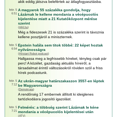
akik eddig játszva belefértek az átlagfogyasztásba.
A magyarok 55 százaléka gondolja, hogy
febr. 5
6:51
Lázárnak le kellene mondania a vécépucolós
kijelentése miatt a 21 Kutatóközpont mérése
szerint
(
444.hu
)
Még a fideszesek 21 is százaléka szerint is távoznia
kellene posztjáról a miniszternek.
Epstein halála sem titok többé: 22 képet hoztak
febr. 5
6:54
nyilvánosságra
(
Hírstart Robot podcast
)
Hallgassa meg a legfrissebb híreket, tényleg csak pár
perc! A közélet, gazdaság aktuális híreiről, a
társadalmat érintő változásokról röviden szól a friss
hírek podcastunk.
Az ukrán-magyar határszakaszon 3557-en léptek
febr. 5
7:12
be Magyarországra
(
Demokrata
)
A rendőrség 17 embernek állított ki ideiglenes
tartózkodásra jogosító igazolást.
Felmérés: a többség szerint Lázárnak le kéne
febr. 5
7:21
mondania a vécépucolós kijelentései után
(
ATV
)