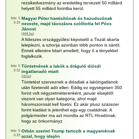
rezsikedvezmény az eredetileg tervezett 50 milliárd
helyett 55 milliárd forintba kerül.
Magyar Péter hamisítónak és hazudozónak
febr. 5
0:29
nevezte, majd távozásra szólította fel Pócs
Jánost
(
444.hu
)
A fideszes országgyűlési képviselő a Tiszát akarta
leleplezni, a sztorija azonban több ponton is sántít.
Ennek ellenére kitart amellett, hogy ő a tényekkel
foglalkozik.
Tüntetnének a lakók a dráguló diósdi
febr. 5
0:32
ingatlanadó miatt
(
rtl.hu
)
Tüntetést szerveznek a diósdiak a lakóingatlanok
után fizetendő adó ellen. Eddig ez egységesen 350
forint volt négyzetméterenként, január elsejétől
viszont van olyan kategória, ahol majd
háromszorosát kell fizetni. Ez akár plusz százezer
forint kiadást is jelenthet egy-egy családnak. A
polgármester ma azt mondta az RTL Híradónak,
hogy az önkormányz
Orbán szerint Trump tartozik a magyaroknak
febr. 5
0:33
azzal, hogy idejön