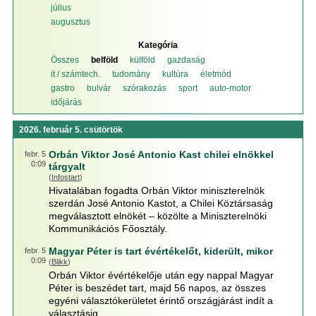
július
augusztus
Kategória
Összes
belföld
külföld
gazdaság
it / számtech.
tudomány
kultúra
életmód
gastro
bulvár
szórakozás
sport
auto-motor
időjárás
2026. február 5. csütörtök
Orbán Viktor José Antonio Kast chilei elnökkel
febr. 5
0:09
tárgyalt
(
Infostart
)
Hivatalában fogadta Orbán Viktor miniszterelnök
szerdán José Antonio Kastot, a Chilei Köztársaság
megválasztott elnökét – közölte a Miniszterelnöki
Kommunikációs Főosztály.
Magyar Péter is tart évértékelőt, kiderült, mikor
febr. 5
0:09
(
Blikk
)
Orbán Viktor évértékelője után egy nappal Magyar
Péter is beszédet tart, majd 56 napos, az összes
egyéni választókerületet érintő országjárást indít a
választásig.