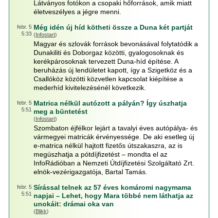
Látványos fotókon a csopaki hőforrások, amik miatt
életveszélyes a jégre menni.
Még idén új híd kötheti össze a Duna két partját
febr. 5
5:33
(
Infostart
)
Magyar és szlovák források bevonásával folytatódik a
Dunakiliti és Doborgaz közötti, gyalogosoknak és
kerékpárosoknak tervezett Duna-híd építése. A
beruházás új lendületet kapott, így a Szigetköz és a
Csallóköz közötti közvetlen kapcsolat kiépítése a
mederhíd kivitelezésénél következik.
Matrica nélkül autózott a pályán? Így úszhatja
febr. 5
5:51
meg a büntetést
(
Infostart
)
Szombaton éjfélkor lejárt a tavalyi éves autópálya- és
vármegyei matricák érvényessége. De aki esetleg új
e-matrica nélkül hajtott fizetős útszakaszra, az is
megúszhatja a pótdíjfizetést – mondta el az
InfoRádióban a Nemzeti Útdíjfizetési Szolgáltató Zrt.
elnök-vezérigazgatója, Bartal Tamás.
Sírással telnek az 57 éves komáromi nagymama
febr. 5
5:51
napjai – Lehet, hogy Mara többé nem láthatja az
unokáit: drámai oka van
(
Blikk
)