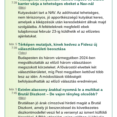
7:39
karrier várja a tehetséges ebeket a Nav-nál
(
Blikk
)
Kutyavásárt tart a NAV. Az adóhivatal tehetséges,
nem tériszonyos, jó apportkészségű kutyákat keres,
amelyek a kiképzésük után keresőebként állnak majd
szolgálatba. A feltételeknek megfelelő ebek
tulajdonosai február 23-ig küldhetik el az előzetes
ajánlatukat.
Térképen mutatjuk, kinek kedvez a Fidesz új
febr. 5
7:39
választókerületi beosztása
(
Telex
)
Budapesten és három vármegyében 2024-ben
megváltoztatták az előző három választáson
megszokott körzeteket. A fővárostól elvettek két
választókerületet, míg Pest megyében kettővel több
lesz az idén. A módosítások többségét
befolyásolhatták az előző választás eredményei.
Extrém alacsony árakkal nyomná le a multikat a
febr. 5
7:45
Brutál Diszkont – De vajon tényleg olcsóbb?
(
Blikk
)
Brutálisan jó árak címszóval hirdeti magát a Brutál
Diszkont, amely jó beszerzéssel és következetes
diszkontmodellel veszi fel a versenyt az ismert külföldi