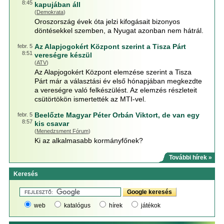
8:45
kapujában áll
(
Demokrata
)
Oroszország évek óta jelzi kifogásait bizonyos
döntésekkel szemben, a Nyugat azonban nem hátrál.
Az Alapjogokért Központ szerint a Tisza Párt
febr. 5
8:51
vereségre készül
(
ATV
)
Az Alapjogokért Központ elemzése szerint a Tisza
Párt már a választási év első hónapjában megkezdte
a vereségre való felkészülést. Az elemzés részleteit
csütörtökön ismertették az MTI-vel.
Beelőzte Magyar Péter Orbán Viktort, de van egy
febr. 5
8:57
kis csavar
(
Menedzsment Fórum
)
Ki az alkalmasabb kormányfőnek?
További hírek »
Keresés
web
katalógus
hírek
játékok