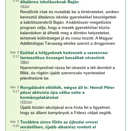
0:16
általános iskolásoknak Baján
(
rtl.hu
)
Rendőrök írtak és mutatták be a történeteket, amiken
keresztül általános iskolás gyerekekkel beszélgettek
a kábítószerekről Baján. A kábítószer-megelőzési
program célja, hogy a mesék gyerekhősei közös
kalandokon át élhetik meg a döntési helyzeteket,
tehetnek különbséget jó és rossz között. A Magyar
Addiktológiai Társaság elnöke szerint a drogpreven
Ezúttal a hölgyeknek kedvezett a szerencse:
febr. 5
0:17
fantasztikus összeget kaszáltak olvasóink
(
Blikk
)
Nyereményesővel rázza fel olvasóit a téli álomból a
Blikk, és rögtön újabb szerencsés nyerteseket
jelenthetünk be.
Rongálásért elítélték, mégse áll le: Heindl Péter
febr. 5
0:17
pécsi aktivista újra célba vette a
kormányplakátokat
(
444.hu
)
Újabb köztéri akciójával arra hívta fel a figyelmet,
hogy az állami kampányok a Fidesz céljait segítik.
Továbbra sincs fűtés az újbudai orvosi
febr. 5
0:20
rendelőben, újabb alkatrész romlott el