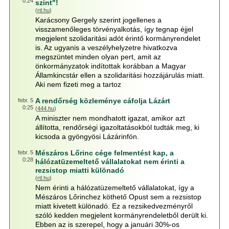
0:24
szint"!
(
rtl.hu
)
Karácsony Gergely szerint jogellenes a
visszamenőleges törvényalkotás, így tegnap éjjel
megjelent szolidaritási adót érintő kormányrendelet
is. Az ugyanis a veszélyhelyzetre hivatkozva
megszüntet minden olyan pert, amit az
önkormányzatok indítottak korábban a Magyar
Államkincstár ellen a szolidaritási hozzájárulás miatt.
Aki nem fizeti meg a tartoz
A rendőrség közleménye cáfolja Lázárt
febr. 5
0:25
(
444.hu
)
A miniszter nem mondhatott igazat, amikor azt
állította, rendőrségi igazoltatásokból tudták meg, ki
kicsoda a gyöngyösi Lázárinfón.
Mészáros Lőrinc cége felmentést kap, a
febr. 5
0:28
hálózatüzemeltető vállalatokat nem érinti a
rezsistop miatti különadó
(
rtl.hu
)
Nem érinti a hálózatüzemeltető vállalatokat, így a
Mészáros Lőrinchez köthető Opust sem a rezsistop
miatt kivetett különadó. Ez a rezsikedvezményről
szóló kedden megjelent kormányrendeletből derült ki.
Ebben az is szerepel, hogy a januári 30%-os