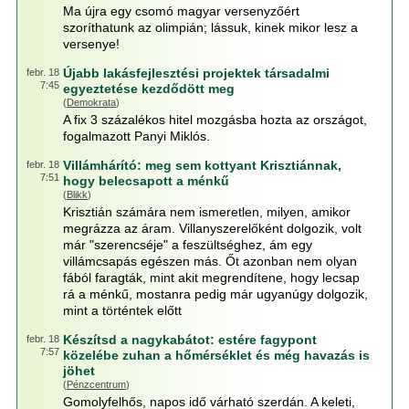
Ma újra egy csomó magyar versenyzőért
szoríthatunk az olimpián; lássuk, kinek mikor lesz a
versenye!
Újabb lakásfejlesztési projektek társadalmi
febr. 18
7:45
egyeztetése kezdődött meg
(
Demokrata
)
A fix 3 százalékos hitel mozgásba hozta az országot,
fogalmazott Panyi Miklós.
Villámhárító: meg sem kottyant Krisztiánnak,
febr. 18
7:51
hogy belecsapott a ménkű
(
Blikk
)
Krisztián számára nem ismeretlen, milyen, amikor
megrázza az áram. Villanyszerelőként dolgozik, volt
már "szerencséje" a feszültséghez, ám egy
villámcsapás egészen más. Őt azonban nem olyan
fából faragták, mint akit megrendítene, hogy lecsap
rá a ménkű, mostanra pedig már ugyanúgy dolgozik,
mint a történtek előtt
Készítsd a nagykabátot: estére fagypont
febr. 18
7:57
közelébe zuhan a hőmérséklet és még havazás is
jöhet
(
Pénzcentrum
)
Gomolyfelhős, napos idő várható szerdán. A keleti,