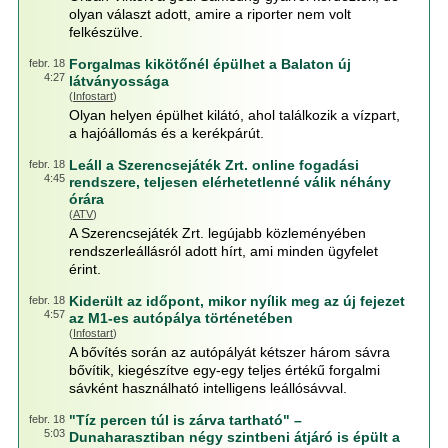
olyan választ adott, amire a riporter nem volt
felkészülve.
Forgalmas kikötőnél épülhet a Balaton új
febr. 18
4:27
látványossága
(
Infostart
)
Olyan helyen épülhet kilátó, ahol találkozik a vízpart,
a hajóállomás és a kerékpárút.
Leáll a Szerencsejáték Zrt. online fogadási
febr. 18
4:45
rendszere, teljesen elérhetetlenné válik néhány
órára
(
ATV
)
A Szerencsejáték Zrt. legújabb közleményében
rendszerleállásról adott hírt, ami minden ügyfelet
érint.
Kiderült az időpont, mikor nyílik meg az új fejezet
febr. 18
4:57
az M1-es autópálya történetében
(
Infostart
)
A bővítés során az autópályát kétszer három sávra
bővítik, kiegészítve egy-egy teljes értékű forgalmi
sávként használható intelligens leállósávval.
"Tíz percen túl is zárva tartható" –
febr. 18
5:03
Dunaharasztiban négy szintbeni átjáró is épült a