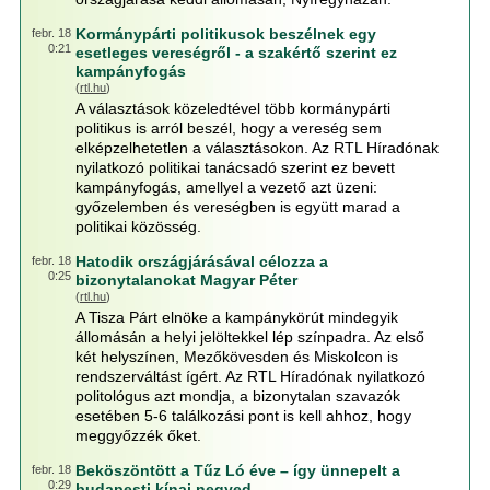
Kormánypárti politikusok beszélnek egy
febr. 18
0:21
esetleges vereségről - a szakértő szerint ez
kampányfogás
(
rtl.hu
)
A választások közeledtével több kormánypárti
politikus is arról beszél, hogy a vereség sem
elképzelhetetlen a választásokon. Az RTL Híradónak
nyilatkozó politikai tanácsadó szerint ez bevett
kampányfogás, amellyel a vezető azt üzeni:
győzelemben és vereségben is együtt marad a
politikai közösség.
Hatodik országjárásával célozza a
febr. 18
0:25
bizonytalanokat Magyar Péter
(
rtl.hu
)
A Tisza Párt elnöke a kampánykörút mindegyik
állomásán a helyi jelöltekkel lép színpadra. Az első
két helyszínen, Mezőkövesden és Miskolcon is
rendszerváltást ígért. Az RTL Híradónak nyilatkozó
politológus azt mondja, a bizonytalan szavazók
esetében 5-6 találkozási pont is kell ahhoz, hogy
meggyőzzék őket.
Beköszöntött a Tűz Ló éve – így ünnepelt a
febr. 18
0:29
budapesti kínai negyed