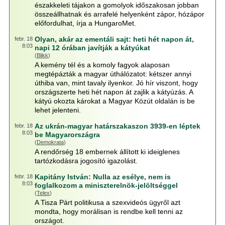
északkeleti tájakon a gomolyok időszakosan jobban
összeállhatnak és arrafelé helyenként zápor, hózápor
előfordulhat, írja a HungaroMet.
Olyan, akár az ementáli sajt: heti hét napon át,
febr. 18
8:03
napi 12 órában javítják a kátyúkat
(
Blikk
)
A kemény tél és a komoly fagyok alaposan
megtépázták a magyar úthálózatot: kétszer annyi
úthiba van, mint tavaly ilyenkor. Jó hír viszont, hogy
országszerte heti hét napon át zajlik a kátyúzás. A
kátyú okozta károkat a Magyar Közút oldalán is be
lehet jelenteni.
Az ukrán-magyar határszakaszon 3939-en léptek
febr. 18
8:03
be Magyarországra
(
Demokrata
)
A rendőrség 18 embernek állított ki ideiglenes
tartózkodásra jogosító igazolást.
Kapitány István: Nulla az esélye, nem is
febr. 18
8:03
foglalkozom a miniszterelnök-jelöltséggel
(
Telex
)
A Tisza Párt politikusa a szexvideós ügyről azt
mondta, hogy morálisan is rendbe kell tenni az
országot.