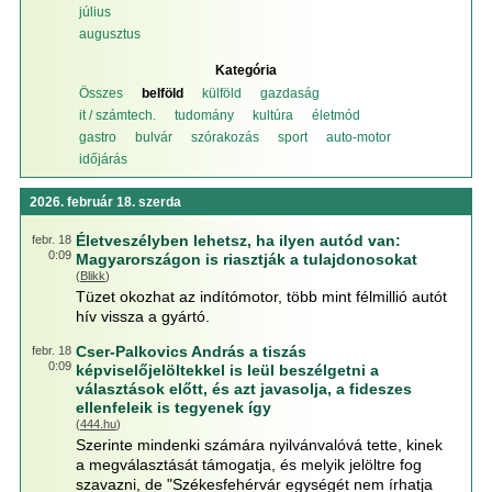
július
augusztus
Kategória
Összes
belföld
külföld
gazdaság
it / számtech.
tudomány
kultúra
életmód
gastro
bulvár
szórakozás
sport
auto-motor
időjárás
2026. február 18. szerda
Életveszélyben lehetsz, ha ilyen autód van:
febr. 18
0:09
Magyarországon is riasztják a tulajdonosokat
(
Blikk
)
Tüzet okozhat az indítómotor, több mint félmillió autót
hív vissza a gyártó.
Cser-Palkovics András a tiszás
febr. 18
0:09
képviselőjelöltekkel is leül beszélgetni a
választások előtt, és azt javasolja, a fideszes
ellenfeleik is tegyenek így
(
444.hu
)
Szerinte mindenki számára nyilvánvalóvá tette, kinek
a megválasztását támogatja, és melyik jelöltre fog
szavazni, de "Székesfehérvár egységét nem írhatja