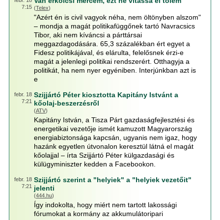
Van erkölcsi mércém, ezt ne vitassa el tőlem
febr. 18
7:15
(
Telex
)
"Azért én is civil vagyok néha, nem öltönyben alszom"
– mondja a magát politikafüggőnek tartó Navracsics
Tibor, aki nem kíváncsi a párttársai
meggazdagodására. 65,3 százalékban ért egyet a
Fidesz politikájával, és elárulta, felelősnek érzi-e
magát a jelenlegi politikai rendszerért. Otthagyja a
politikát, ha nem nyer egyéniben. Interjúnkban azt is
e
Szijjártó Péter kiosztotta Kapitány Istvánt a
febr. 18
7:21
kőolaj-beszerzésről
(
ATV
)
Kapitány István, a Tisza Párt gazdaságfejlesztési és
energetikai vezetője ismét kamuzott Magyarország
energiabiztonsága kapcsán, ugyanis nem igaz, hogy
hazánk egyetlen útvonalon keresztül látná el magát
kőolajjal – írta Szijjártó Péter külgazdasági és
külügyminiszter kedden a Facebookon.
Szijjártó szerint a "helyiek" a "helyiek vezetőit"
febr. 18
7:21
jelenti
(
444.hu
)
Így indokolta, hogy miért nem tartott lakossági
fórumokat a kormány az akkumulátoripari