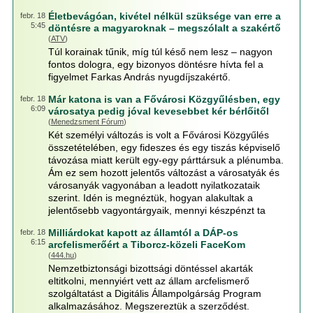
Életbevágóan, kivétel nélkül szüksége van erre a
febr. 18
5:45
döntésre a magyaroknak – megszólalt a szakértő
(
ATV
)
Túl korainak tűnik, míg túl késő nem lesz – nagyon
fontos dologra, egy bizonyos döntésre hívta fel a
figyelmet Farkas András nyugdíjszakértő.
Már katona is van a Fővárosi Közgyűlésben, egy
febr. 18
6:09
városatya pedig jóval kevesebbet kér bérlőitől
(
Menedzsment Fórum
)
Két személyi változás is volt a Fővárosi Közgyűlés
összetételében, egy fideszes és egy tiszás képviselő
távozása miatt került egy-egy párttársuk a plénumba.
Ám ez sem hozott jelentős változást a városatyák és
városanyák vagyonában a leadott nyilatkozataik
szerint. Idén is megnéztük, hogyan alakultak a
jelentősebb vagyontárgyaik, mennyi készpénzt ta
Milliárdokat kapott az államtól a DÁP-os
febr. 18
6:15
arcfelismerőért a Tiborcz-közeli FaceKom
(
444.hu
)
Nemzetbiztonsági bizottsági döntéssel akarták
eltitkolni, mennyiért vett az állam arcfelismerő
szolgáltatást a Digitális Állampolgárság Program
alkalmazásához. Megszereztük a szerződést.