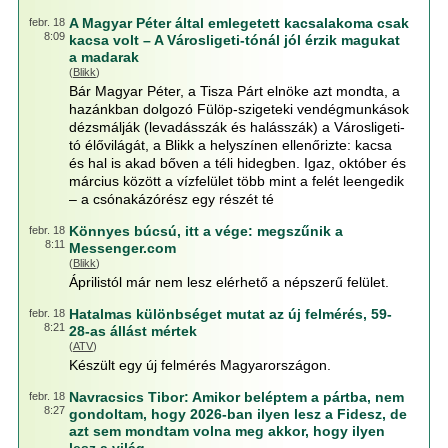
A Magyar Péter által emlegetett kacsalakoma csak
febr. 18
8:09
kacsa volt – A Városligeti-tónál jól érzik magukat
a madarak
(
Blikk
)
Bár Magyar Péter, a Tisza Párt elnöke azt mondta, a
hazánkban dolgozó Fülöp-szigeteki vendégmunkások
dézsmálják (levadásszák és halásszák) a Városligeti-
tó élővilágát, a Blikk a helyszínen ellenőrizte: kacsa
és hal is akad bőven a téli hidegben. Igaz, október és
március között a vízfelület több mint a felét leengedik
– a csónakázórész egy részét té
Könnyes búcsú, itt a vége: megszűnik a
febr. 18
8:11
Messenger.com
(
Blikk
)
Áprilistól már nem lesz elérhető a népszerű felület.
Hatalmas különbséget mutat az új felmérés, 59-
febr. 18
8:21
28-as állást mértek
(
ATV
)
Készült egy új felmérés Magyarországon.
Navracsics Tibor: Amikor beléptem a pártba, nem
febr. 18
8:27
gondoltam, hogy 2026-ban ilyen lesz a Fidesz, de
azt sem mondtam volna meg akkor, hogy ilyen