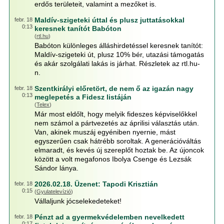
erdős területeit, valamint a mezőket is.
Maldív-szigeteki úttal és plusz juttatásokkal
febr. 18
0:13
keresnek tanítót Babóton
(
rtl.hu
)
Babóton különleges álláshirdetéssel keresnek tanítót:
Maldív-szigeteki út, plusz 10% bér, utazási támogatás
és akár szolgálati lakás is járhat. Részletek az rtl.hu-
n.
Szentkirályi előretört, de nem ő az igazán nagy
febr. 18
0:13
meglepetés a Fidesz listáján
(
Telex
)
Már most eldőlt, hogy melyik fideszes képviselőkkel
nem számol a pártvezetés az áprilisi választás után.
Van, akinek muszáj egyéniben nyernie, mást
egyszerűen csak hátrébb soroltak. A generációváltás
elmaradt, és kevés új szereplőt hoztak be. Az újoncok
között a volt megafonos Ibolya Csenge és Lezsák
Sándor lánya.
2026.02.18. Üzenet: Tapodi Krisztián
febr. 18
0:15
(
Gyulatelevízió
)
Vállaljunk jócselekedeteket!
Pénzt ad a gyermekvédelemben nevelkedett
febr. 18
0:17