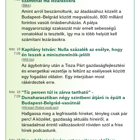
számíthat ma lezárásokra
(
Blikk
)
Amint arról beszámoltunk, az átadásához közelít a
Budapest–Belgrád között megvalósuló, 800 milliárd
forintos vasúti óriásberuházás. A pálya
magyarországi szakaszát már emelt sebességű
vonatokkal is tesztelik, így ma is több helyütt kell
számítani lezárásokra.
Kapitány István: Nulla százalék az esélye, hogy
febr. 18
7:09
én leszek a miniszterelnök-jelölt
(
444.hu
)
Az ágybotrány után a Tisza Párt gazdaságfejlesztési
és energetikai vezetője is feltűnt az esélyesek között
egy fogadási oldalon. Egy interjúban most
rákérdeztek erre.
“Tíz percen túl is zárva tartható" -
febr. 18
7:09
Dunaharasztiban négy szintbeni átjáró is épült a
Budapest-Belgrád-vasútnál
(
Hírstart Robot podcast
)
Hallgassa meg a legfrissebb híreket, tényleg csak pár
perc! A közélet, gazdaság aktuális híreiről, a
társadalmat érintő változásokról röviden szól a friss
hírek podcastunk.