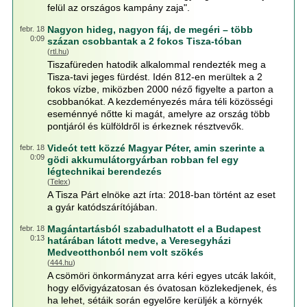
felül az országos kampány zaja".
Nagyon hideg, nagyon fáj, de megéri – több
febr. 18
0:09
százan csobbantak a 2 fokos Tisza-tóban
(
rtl.hu
)
Tiszafüreden hatodik alkalommal rendezték meg a
Tisza-tavi jeges fürdést. Idén 812-en merültek a 2
fokos vízbe, miközben 2000 néző figyelte a parton a
csobbanókat. A kezdeményezés mára téli közösségi
eseménnyé nőtte ki magát, amelyre az ország több
pontjáról és külföldről is érkeznek résztvevők.
Videót tett közzé Magyar Péter, amin szerinte a
febr. 18
0:09
gödi akkumulátorgyárban robban fel egy
légtechnikai berendezés
(
Telex
)
A Tisza Párt elnöke azt írta: 2018-ban történt az eset
a gyár katódszárítójában.
Magántartásból szabadulhatott el a Budapest
febr. 18
0:13
határában látott medve, a Veresegyházi
Medveotthonból nem volt szökés
(
444.hu
)
A csömöri önkormányzat arra kéri egyes utcák lakóit,
hogy elővigyázatosan és óvatosan közlekedjenek, és
ha lehet, sétáik során egyelőre kerüljék a környék