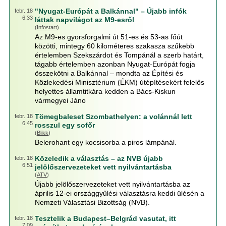
"Nyugat-Európát a Balkánnal" – Újabb infók
febr. 18
6:33
láttak napvilágot az M9-esről
(
Infostart
)
Az M9-es gyorsforgalmi út 51-es és 53-as főút
közötti, mintegy 60 kilométeres szakasza szűkebb
értelemben Szekszárdot és Tompánál a szerb határt,
tágabb értelemben azonban Nyugat-Európát fogja
összekötni a Balkánnal – mondta az Építési és
Közlekedési Minisztérium (ÉKM) útépítésekért felelős
helyettes államtitkára kedden a Bács-Kiskun
vármegyei Jáno
Tömegbaleset Szombathelyen: a volánnál lett
febr. 18
6:45
rosszul egy sofőr
(
Blikk
)
Belerohant egy kocsisorba a piros lámpánál.
Közeledik a választás – az NVB újabb
febr. 18
6:51
jelölőszervezeteket vett nyilvántartásba
(
ATV
)
Újabb jelölőszervezeteket vett nyilvántartásba az
április 12-ei országgyűlési választásra keddi ülésén a
Nemzeti Választási Bizottság (NVB).
Tesztelik a Budapest–Belgrád vasutat, itt
febr. 18
7:09