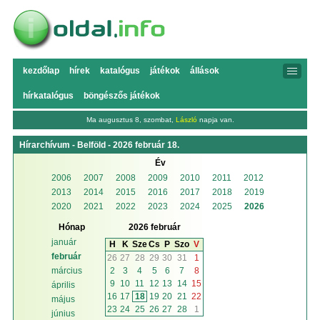
kezdőlap
hírek
katalógus
játékok
állások
hírkatalógus
böngészős játékok
Ma augusztus 8, szombat,
László
napja van.
Hírarchívum - Belföld - 2026 február 18.
Év
2006
2007
2008
2009
2010
2011
2012
2013
2014
2015
2016
2017
2018
2019
2020
2021
2022
2023
2024
2025
2026
Hónap
2026 február
január
H
K
Sze
Cs
P
Szo
V
február
26
27
28
29
30
31
1
2
3
4
5
6
7
8
március
9
10
11
12
13
14
15
április
16
17
18
19
20
21
22
május
23
24
25
26
27
28
1
június