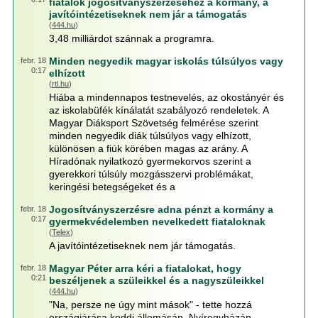
fiatalok jogosítványszerzéséhez a kormány, a
javítóintézetiseknek nem jár a támogatás
(
444.hu
)
3,48 milliárdot szánnak a programra.
Minden negyedik magyar iskolás túlsúlyos vagy
febr. 18
0:17
elhízott
(
rtl.hu
)
Hiába a mindennapos testnevelés, az okostányér és
az iskolabüfék kínálatát szabályozó rendeletek. A
Magyar Diáksport Szövetség felmérése szerint
minden negyedik diák túlsúlyos vagy elhízott,
különösen a fiúk körében magas az arány. A
Híradónak nyilatkozó gyermekorvos szerint a
gyerekkori túlsúly mozgásszervi problémákat,
keringési betegségeket és a
Jogosítványszerzésre adna pénzt a kormány a
febr. 18
0:17
gyermekvédelemben nevelkedett fiataloknak
(
Telex
)
A javítóintézetiseknek nem jár támogatás.
Magyar Péter arra kéri a fiatalokat, hogy
febr. 18
0:21
beszéljenek a szüleikkel és a nagyszüleikkel
(
444.hu
)
"Na, persze ne úgy mint mások" - tette hozzá
országjárása keddi állomásán, Nyíregyházán.