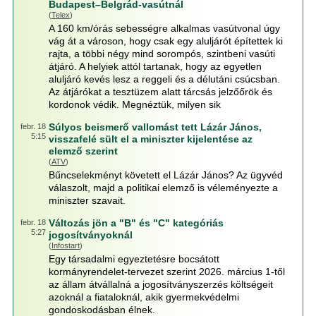
Budapest–Belgrád-vasútnál
(
Telex
)
A 160 km/órás sebességre alkalmas vasútvonal úgy
vág át a városon, hogy csak egy aluljárót építettek ki
rajta, a többi négy mind sorompós, szintbeni vasúti
átjáró. A helyiek attól tartanak, hogy az egyetlen
aluljáró kevés lesz a reggeli és a délutáni csúcsban.
Az átjárókat a tesztüzem alatt tárcsás jelzőőrök és
kordonok védik. Megnéztük, milyen sik
Súlyos beismerő vallomást tett Lázár János,
febr. 18
5:15
visszafelé sült el a miniszter kijelentése az
elemző szerint
(
ATV
)
Bűncselekményt követett el Lázár János? Az ügyvéd
válaszolt, majd a politikai elemző is véleményezte a
miniszter szavait.
Változás jön a "B" és "C" kategóriás
febr. 18
5:27
jogosítványoknál
(
Infostart
)
Egy társadalmi egyeztetésre bocsátott
kormányrendelet-tervezet szerint 2026. március 1-től
az állam átvállalná a jogosítványszerzés költségeit
azoknál a fiataloknál, akik gyermekvédelmi
gondoskodásban élnek.