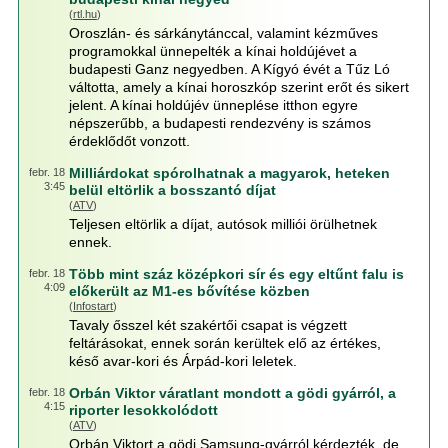
(
rtl.hu
)
Oroszlán- és sárkánytánccal, valamint kézműves
programokkal ünnepelték a kínai holdújévet a
budapesti Ganz negyedben. A Kígyó évét a Tűz Ló
váltotta, amely a kínai horoszkóp szerint erőt és sikert
jelent. A kínai holdújév ünneplése itthon egyre
népszerűbb, a budapesti rendezvény is számos
érdeklődőt vonzott.
Milliárdokat spórolhatnak a magyarok, heteken
febr. 18
3:45
belül eltörlik a bosszantó díjat
(
ATV
)
Teljesen eltörlik a díjat, autósok milliói örülhetnek
ennek.
Több mint száz középkori sír és egy eltűnt falu is
febr. 18
4:09
előkerült az M1-es bővítése közben
(
Infostart
)
Tavaly ősszel két szakértői csapat is végzett
feltárásokat, ennek során kerültek elő az értékes,
késő avar-kori és Árpád-kori leletek.
Orbán Viktor váratlant mondott a gödi gyárról, a
febr. 18
4:15
riporter lesokkolódott
(
ATV
)
Orbán Viktort a gödi Samsung-gyárról kérdezték, de