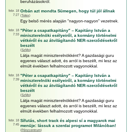
beruházásokról.
Orbán azt mondta Sümegen, hogy túl jól állnak
febr. 18
7:27
(
Telex
)
Egy belső mérés alapján "nagyon-nagyon" vezetnek.
"Péter a csapatkapitány" – Kapitány István a
febr. 18
7:33
miniszterelnöki esélyeiről, a kormány történelmi
vétkéről és az átvilágítandó NER-szerződésekről
beszélt
(
SzMo
)
Látja magát miniszterelnökként? A gazdasági guru
egyenes választ adott, és arról is beszélt, mi lesz az
elmúlt években felhalmozott vagyonokkal.
"Péter a csapatkapitány" – Kapitány István a
febr. 18
7:39
miniszterelnöki esélyeiről, a kormány történelmi
vétkéről és az átvilágítandó NER-szerződésekről
beszélt
(
SzMo
)
Látja magát miniszterelnökként? A gazdasági guru
egyenes választ adott, és arról is beszélt, mi lesz az
elmúlt években felhalmozott vagyonokkal.
Sífutás, short track és alpesi sí a magyarok mai
febr. 18
7:45
menüje: lássuk a szerdai programot Milánóban!
(
Pénzcentrum
)