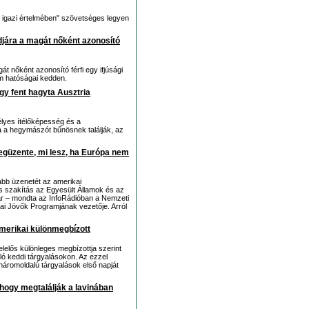
ó igazi értelmében" szövetséges legyen
djára a magát nőként azonosító
gát nőként azonosító férfi egy ifjúsági
m hatóságai kedden.
hogy fent hagyta Ausztria
élyes ítélőképesség és a
Ha a hegymászót bűnösnek találják, az
güzente, mi lesz, ha Európa nem
abb üzenetét az amerikai
s szakítás az Egyesült Államok és az
ar – mondta az InfoRádióban a Nemzeti
ai Jövők Programjának vezetője. Arról
amerikai különmegbízott
elelős különleges megbízottja szerint
óló keddi tárgyalásokon. Az ezzel
 háromoldalú tárgyalások első napját
hogy megtalálják a lavinában