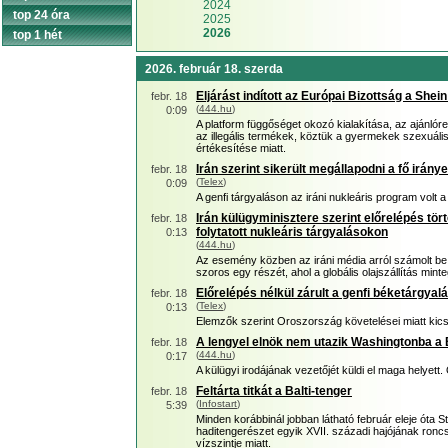
2024
top 24 óra
2025
2026
top 1 hét
2026. február 18. szerda
Eljárást indított az Európai Bizottság a Shein
febr. 18
(
444.hu
)
0:09
A platform függőséget okozó kialakítása, az ajánlór
az illegális termékek, köztük a gyermekek szexuál
értékesítése miatt.
Irán szerint sikerült megállapodni a fő irány
febr. 18
(
Telex
)
0:09
A genfi tárgyaláson az iráni nukleáris program volt a
Irán külügyminisztere szerint előrelépés tör
febr. 18
folytatott nukleáris tárgyalásokon
0:13
(
444.hu
)
Az esemény közben az iráni média arról számolt be,
szoros egy részét, ahol a globális olajszállítás mint
Előrelépés nélkül zárult a genfi béketárgyal
febr. 18
(
Telex
)
0:13
Elemzők szerint Oroszország követelései miatt kicsi
A lengyel elnök nem utazik Washingtonba a 
febr. 18
(
444.hu
)
0:17
A külügyi irodájának vezetőjét küldi el maga helyett
Feltárta titkát a Balti-tenger
febr. 18
(
Infostart
)
5:39
Minden korábbinál jobban látható február eleje óta
haditengerészet egyik XVII. századi hajójának roncs
vízszintje miatt.