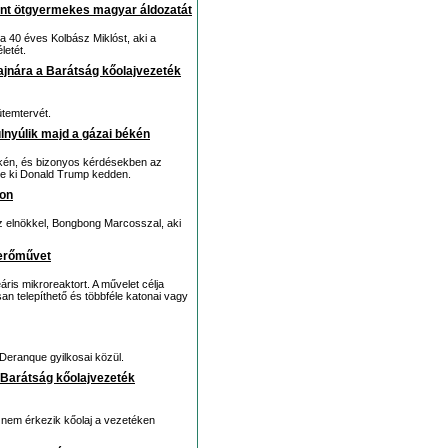
ont ötgyermekes magyar áldozatát
a 40 éves Kolbász Miklóst, aki a
letét.
ajnára a Barátság kőolajvezeték
ütemtervét.
lnyúlik majd a gázai békén
békén, és bizonyos kérdésekben az
te ki Donald Trump kedden.
son
az elnökkel, Bongbong Marcosszal, aki
merőművet
eáris mikroreaktort. A művelet célja
an telepíthető és többféle katonai vagy
 Deranque gyilkosai közül.
a Barátság kőolajvezeték
 nem érkezik kőolaj a vezetéken