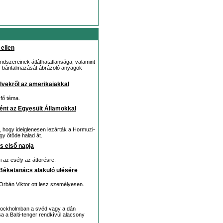
 ellen
endszereinek átláthatatlansága, valamint
is bántalmazását ábrázoló anyagok
elvekről az amerikaiakkal
 fő téma.
tént az Egyesült Államokkal
 hogy ideiglenesen lezárták a Hormuzi-
egy ötöde halad át.
ás első napja
 az esély az áttörésre.
Béketanács alakuló ülésére
. Orbán Viktor ott lesz személyesen.
 Stockholmban a svéd vagy a dán
a a Balti-tenger rendkívül alacsony