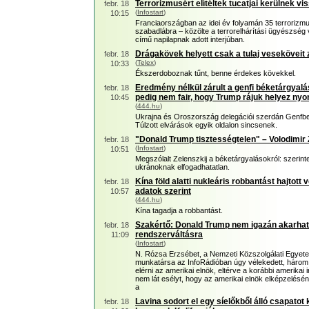
Terrorizmusért elítéltek tucatjai kerülnek vi
febr. 18
(
Infostart
)
10:15
Franciaországban az idei év folyamán 35 terrorizmus 
szabadlábra – közölte a terrorelhárítási ügyészség 
című napilapnak adott interjúban.
Drágakövek helyett csak a tulaj veseköveit
febr. 18
(
Telex
)
10:33
Ékszerdoboznak tűnt, benne érdekes kövekkel.
Eredmény nélkül zárult a genfi béketárgyalás
febr. 18
pedig nem fair, hogy Trump rájuk helyez ny
10:45
(
444.hu
)
Ukrajna és Oroszország delegációi szerdán Genfben
Túlzott elvárások egyik oldalon sincsenek.
"Donald Trump tisztességtelen" – Volodimir 
febr. 18
(
Infostart
)
10:51
Megszólalt Zelenszkij a béketárgyalásokról: szerinte
ukránoknak elfogadhatatlan.
Kína föld alatti nukleáris robbantást hajtott 
febr. 18
adatok szerint
10:57
(
444.hu
)
Kína tagadja a robbantást.
Szakértő: Donald Trump nem igazán akarhat 
febr. 18
rendszerváltásra
11:09
(
Infostart
)
N. Rózsa Erzsébet, a Nemzeti Közszolgálati Egyete
munkatársa az InfoRádióban úgy vélekedett, háro
elérni az amerikai elnök, eltérve a korábbi amerikai 
nem lát esélyt, hogy az amerikai elnök elképzelésé
a
Lavina sodort el egy síelőkből álló csapatot
febr. 18