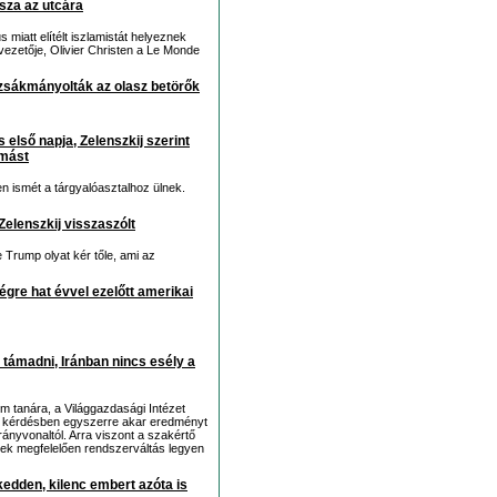
ssza az utcára
miatt elítélt iszlamistát helyeznek
vezetője, Olivier Christen a Le Monde
 zsákmányolták az olasz betörők
 első napja, Zelenszkij szerint
omást
 ismét a tárgyalóasztalhoz ülnek.
Zelenszkij visszaszólt
 Trump olyat kér tőle, ami az
végre hat évvel ezelőtt amerikai
támadni, Iránban nincs esély a
m tanára, a Világgazdasági Intézet
m kérdésben egyszerre akar eredményt
irányvonaltól. Arra viszont a szakértő
nek megfelelően rendszerváltás legyen
 kedden, kilenc embert azóta is