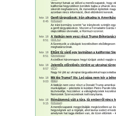
Versenyt futnak az idővel a mentőcsapatok, hogy elé
kaliforniai hegyvidéken kerültek bajba a viharok okoz
sikerült meghatározni, ők menedéket építettek magu
azonban nincs információ, őket eltűntként keresik.
Genfi tárgyalások: Irán alkudna is Amerikáva
febr. 18
(
Infostart
)
8:45
Az iráni kormány szerint "az iránylevek szintjén egy
a genfi tárgyalásokon. Viszont a Forradalmi Gárda r
olajszállítási útvonalát, a Hormuzi-szorost.
A Vatikán nem vesz részt Trump Béketanác
febr. 18
(
444.hu
)
8:51
A Szentszék a válságok kezelésében elsődlegesen 
meghatározónak.
Eltűnt tíz síelő egy lavinában a kaliforniai
febr. 18
(
Demokrata
)
8:51
A síelőket háromnapos hegyi túrájuk utolsó napján so
Jelentős előrelépés történt az ukrajnai tárg
febr. 18
(
ATV
)
8:57
Nagy hír jött az ukrajnai tárgyalásokkal kapcsolatba
Mit lép Trump? Xiv. Leó pápa nem kér a bék
febr. 18
(
Blikk
)
9:03
A Vatikán nem vesz részt a Donald Trump amerikai e
munkájában – jelentette ki kedden Pietro Parolin bíb
tisztviselője, hozzátéve: a válsághelyzetek kezelés
Nemzetek Szervezetének kell irányítania.
Rémálommá vált a túra, tíz emberről nincs h
febr. 18
(
Infostart
)
9:15
A mentőcsapatok megpróbálják megközelíteni az ész
hegységnek azt a régióját, ahol lavina sodort el kedd
amelynek hat tagja életben van, de tízen eltűntek – 