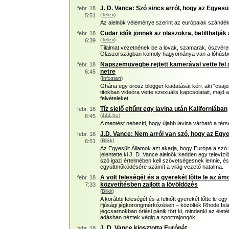
J. D. Vance: Szó sincs arról, hogy az Egyes
febr. 18
(
Telex
)
5:51
Az alelnök véleménye szerint az európaiak szándé
Cudar idők jönnek az olaszokra, betilthatják 
febr. 18
(
Telex
)
6:39
Tilalmat vezetnének be a lovak, szamarak, öszvére
Olaszországban komoly hagyománya van a lóhúsból
Napszemüvegbe rejtett kamerával vette fel az
febr. 18
netre
6:45
(
Infostart
)
Ghána egy orosz blogger kiadatását kéri, aki "csa
titokban videóra vette szexuális kapcsolatait, majd
felvételeket.
Tíz sielő eltűnt egy lavina után Kaliforniában
febr. 18
(
444.hu
)
6:45
A mentést nehezíti, hogy újabb lavina várható a tér
J.D. Vance: Nem arról van szó, hogy az Egy
febr. 18
(
Blikk
)
6:51
Az Egyesült Államok azt akarja, hogy Európa a szó
jelentette ki J. D. Vance alelnök kedden egy televíz
szó igazi értelmében kell szövetségesnek lennie, é
együttműködésére számít a világ vezető hatalma.
A volt feleségét és a gyerekét lőtte le az á
febr. 18
közvetítésben zajlott a lövöldözés
7:33
(
Blikk
)
A korábbi feleségét és a felnőtt gyerekét lőtte le eg
ifjúsági jégkorongmérkőzésen – közölték Rhode Isla
jégcsarnokban óriási pánik tört ki, mindenki az életé
adásban néztek végig a sportrajongók.
J. D. Vance kiosztotta Európát
febr. 18