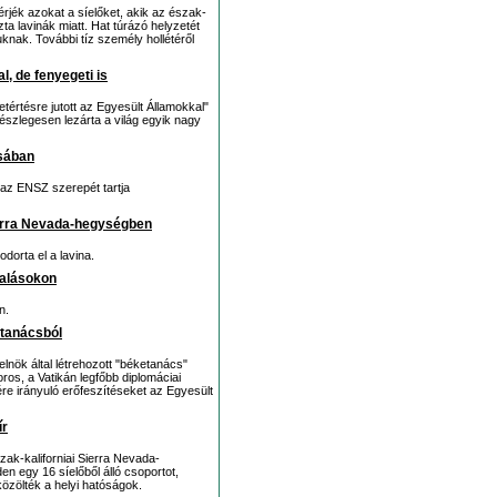
rjék azokat a síelőket, akik az észak-
ta lavinák miatt. Hat túrázó helyzetét
knak. További tíz személy hollétéről
l, de fenyegeti is
etértésre jutott az Egyesült Államokkal"
észlegesen lezárta a világ egyik nagy
sában
az ENSZ szerepét tartja
 Sierra Nevada-hegységben
dorta el a lavina.
yalásokon
n.
etanácsból
lnök által létrehozott "béketanács"
oros, a Vatikán legfőbb diplomáciai
ére irányuló erőfeszítéseket az Egyesült
ír
ak-kaliforniai Sierra Nevada-
en egy 16 síelőből álló csoportot,
közölték a helyi hatóságok.