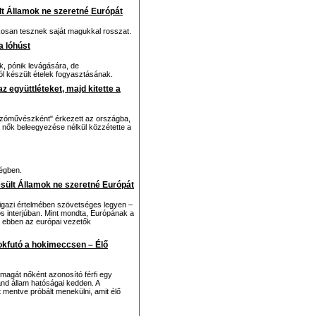
ült Államok ne szeretné Európát
kosan tesznek saját magukkal rosszat.
a lóhúst
k, pónik levágására, de
 készült ételek fogyasztásának.
 együttléteket, majd kitette a
jozóművészként" érkezett az országba,
 a nők beleegyezése nélkül közzétette a
ségben.
esült Államok ne szeretné Európát
 igazi értelmében szövetséges legyen –
iós interjúban. Mint mondta, Európának a
s ebben az európai vezetők
mokfutó a hokimeccsen – Élő
y magát nőként azonosító férfi egy
nd állam hatóságai kedden. A
t mentve próbált menekülni, amit élő