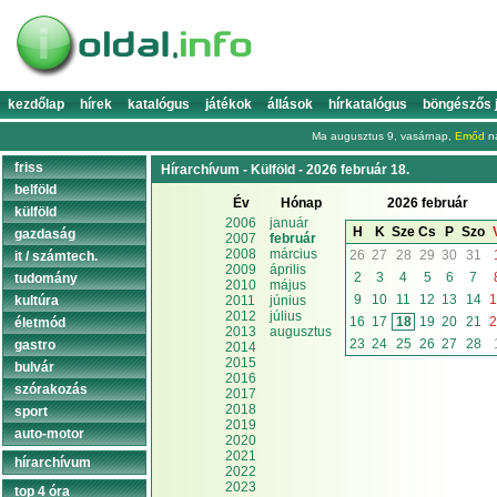
kezdőlap
hírek
katalógus
játékok
állások
hírkatalógus
böngészős 
Ma augusztus 9, vasárnap,
Emőd
na
friss
Hírarchívum - Külföld - 2026 február 18.
belföld
Év
Hónap
2026 február
külföld
2006
január
H
K
Sze
Cs
P
Szo
gazdaság
2007
február
2008
március
26
27
28
29
30
31
it / számtech.
2009
április
2
3
4
5
6
7
tudomány
2010
május
9
10
11
12
13
14
1
kultúra
2011
június
2012
július
16
17
18
19
20
21
2
életmód
2013
augusztus
23
24
25
26
27
28
gastro
2014
2015
bulvár
2016
szórakozás
2017
2018
sport
2019
auto-motor
2020
2021
hírarchívum
2022
2023
top 4 óra