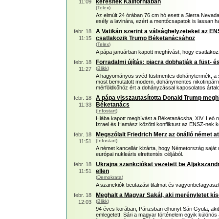
keresnek Kaliforniában
11:09
(
Telex
)
Az elmúlt 24 órában 76 cm hó esett a Sierra Nevad
esély a lavinára, ezért a mentőcsapatok is lassan h
A Vatikán szerint a válsághelyzeteket az EN
febr. 18
csatlakozik Trump Béketanácsához
11:15
(
Telex
)
A pápa januárban kapott meghívást, hogy csatlako
Forradalmi újítás: piacra dobhatják a füst-
febr. 18
(
Blikk
)
11:27
A hagyományos svéd füstmentes dohánytermék, a sn
most bemutatott modern, dohánymentes nikotinpárna
mérföldkőhöz ért a dohányzással kapcsolatos árta
A pápa visszautasította Donald Trump meghív
febr. 18
Béketanács
11:33
(
Infostart
)
Hiába kapott meghívást a Béketanácsba, XIV. Leó ne
Izrael és Hamász közötti konfliktust az ENSZ-nek k
Megszólalt Friedrich Merz az önálló német 
febr. 18
(
Infostart
)
11:51
A német kancellár kizárta, hogy Németország saját
európai nukleáris elrettentés céljából.
Ukrajna szankciókat vezetett be Aljakszand
febr. 18
ellen
11:51
(
Demokrata
)
A szanckiók beutazási tilalmat és vagyonbefagyaszt
Meghalt a Magyar Sakál, aki merényletet kís
febr. 18
(
Blikk
)
12:03
94 éves korában, Párizsban elhunyt Sári Gyula, aki
emlegetett. Sári a magyar történelem egyik különös 