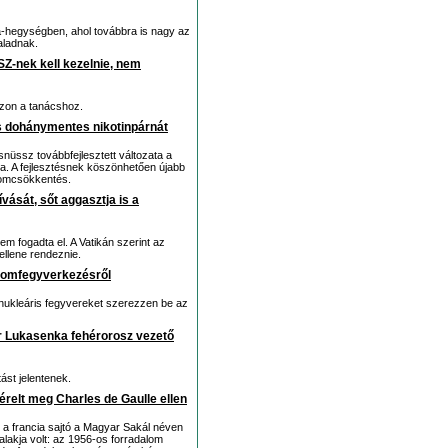
a-hegységben, ahol továbbra is nagy az
aladnak.
SZ-nek kell kezelnie, nem
zzon a tanácshoz.
 és dohánymentes nikotinpárnát
üssz továbbfejlesztett változata a
. A fejlesztésnek köszönhetően újabb
lomcsökkentés.
ását, sőt aggasztja is a
m fogadta el. A Vatikán szerint az
ellene rendeznie.
atomfegyverkezésről
 nukleáris fegyvereket szerezzen be az
r Lukasenka fehérorosz vezető
ást jelentenek.
érelt meg Charles de Gaulle ellen
t a francia sajtó a Magyar Sakál néven
alakja volt: az 1956-os forradalom