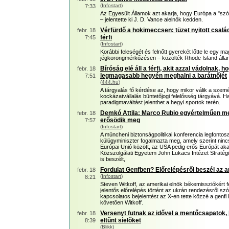
(
Infostart
)
7:33
Az Egyesült Államok azt akarja, hogy Európa a "sz
– jelentette ki J. D. Vance alelnök kedden.
Vérfürdő a hokimeccsen: tüzet nyitott csalá
febr. 18
férfi
7:45
(
Infostart
)
Korábbi feleségét és felnőtt gyerekét lőtte le egy ma
jégkorongmérkőzésen – közölték Rhode Island álla
Bíróság elé áll a férfi, akit azzal vádolnak, 
febr. 18
legmagasabb hegyén meghalni a barátnőjét
7:51
(
444.hu
)
A tárgyalás fő kérdése az, hogy mikor válik a szem
kockázatvállalás büntetőjogi felelősség tárgyává. 
paradigmaváltást jelenthet a hegyi sportok terén.
Demkó Attila: Marco Rubio egyértelműen me
febr. 18
erősödik meg
7:57
(
Infostart
)
A müncheni biztonságpolitikai konferencia legfontos
külügyminiszter fogalmazta meg, amely szerint ninc
Európai Unió között, az USA pedig erős Európát ak
Közszolgálati Egyetem John Lukacs Intézet Stratégi
is beszélt,
Fordulat Genfben? Előrelépésről beszél az 
febr. 18
(
Infostart
)
8:21
Steven Witkoff, az amerikai elnök békemissziókért f
jelentős előrelépés történt az ukrán rendezésről sz
kapcsolatos bejelentést az X-en tette közzé a genfi
követően Witkoff.
Versenyt futnak az idővel a mentőcsapatok, 
febr. 18
eltűnt síelőket
8:39
(
Blikk
)