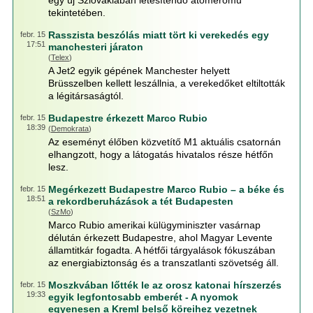
egy új Szlovákiában létesítendő atomerőmű
tekintetében.
Rasszista beszólás miatt tört ki verekedés egy
febr. 15
17:51
manchesteri járaton
(
Telex
)
A Jet2 egyik gépének Manchester helyett
Brüsszelben kellett leszállnia, a verekedőket eltiltották
a légitársaságtól.
Budapestre érkezett Marco Rubio
febr. 15
18:39
(
Demokrata
)
Az eseményt élőben közvetítő M1 aktuális csatornán
elhangzott, hogy a látogatás hivatalos része hétfőn
lesz.
Megérkezett Budapestre Marco Rubio – a béke és
febr. 15
18:51
a rekordberuházások a tét Budapesten
(
SzMo
)
Marco Rubio amerikai külügyminiszter vasárnap
délután érkezett Budapestre, ahol Magyar Levente
államtitkár fogadta. A hétfői tárgyalások fókuszában
az energiabiztonság és a transzatlanti szövetség áll.
Moszkvában lőtték le az orosz katonai hírszerzés
febr. 15
19:33
egyik legfontosabb emberét - A nyomok
egyenesen a Kreml belső köreihez vezetnek