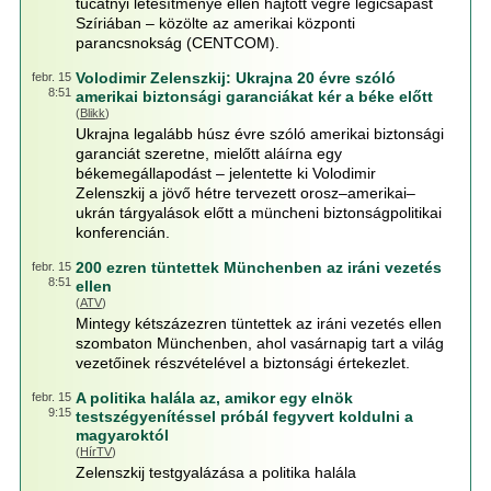
tucatnyi létesítménye ellen hajtott végre légicsapást
Szíriában – közölte az amerikai központi
parancsnokság (CENTCOM).
Volodimir Zelenszkij: Ukrajna 20 évre szóló
febr. 15
8:51
amerikai biztonsági garanciákat kér a béke előtt
(
Blikk
)
Ukrajna legalább húsz évre szóló amerikai biztonsági
garanciát szeretne, mielőtt aláírna egy
békemegállapodást – jelentette ki Volodimir
Zelenszkij a jövő hétre tervezett orosz–amerikai–
ukrán tárgyalások előtt a müncheni biztonságpolitikai
konferencián.
200 ezren tüntettek Münchenben az iráni vezetés
febr. 15
8:51
ellen
(
ATV
)
Mintegy kétszázezren tüntettek az iráni vezetés ellen
szombaton Münchenben, ahol vasárnapig tart a világ
vezetőinek részvételével a biztonsági értekezlet.
A politika halála az, amikor egy elnök
febr. 15
9:15
testszégyenítéssel próbál fegyvert koldulni a
magyaroktól
(
HírTV
)
Zelenszkij testgyalázása a politika halála