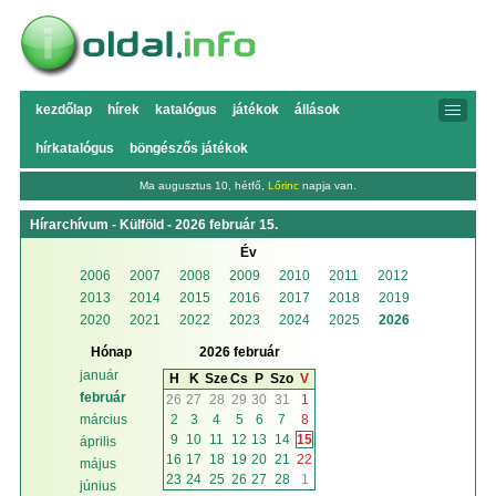
kezdőlap
hírek
katalógus
játékok
állások
hírkatalógus
böngészős játékok
Ma augusztus 10, hétfő,
Lőrinc
napja van.
Hírarchívum - Külföld - 2026 február 15.
Év
2006
2007
2008
2009
2010
2011
2012
2013
2014
2015
2016
2017
2018
2019
2020
2021
2022
2023
2024
2025
2026
Hónap
2026 február
január
H
K
Sze
Cs
P
Szo
V
február
26
27
28
29
30
31
1
2
3
4
5
6
7
8
március
9
10
11
12
13
14
15
április
16
17
18
19
20
21
22
május
23
24
25
26
27
28
1
június