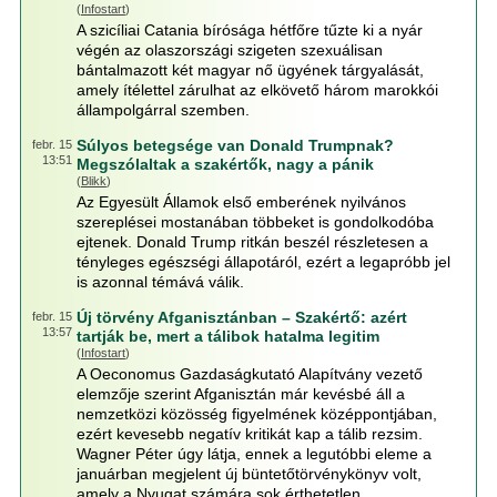
(
Infostart
)
A szicíliai Catania bírósága hétfőre tűzte ki a nyár
végén az olaszországi szigeten szexuálisan
bántalmazott két magyar nő ügyének tárgyalását,
amely ítélettel zárulhat az elkövető három marokkói
állampolgárral szemben.
Súlyos betegsége van Donald Trumpnak?
febr. 15
13:51
Megszólaltak a szakértők, nagy a pánik
(
Blikk
)
Az Egyesült Államok első emberének nyilvános
szereplései mostanában többeket is gondolkodóba
ejtenek. Donald Trump ritkán beszél részletesen a
tényleges egészségi állapotáról, ezért a legapróbb jel
is azonnal témává válik.
Új törvény Afganisztánban – Szakértő: azért
febr. 15
13:57
tartják be, mert a tálibok hatalma legitim
(
Infostart
)
A Oeconomus Gazdaságkutató Alapítvány vezető
elemzője szerint Afganisztán már kevésbé áll a
nemzetközi közösség figyelmének középpontjában,
ezért kevesebb negatív kritikát kap a tálib rezsim.
Wagner Péter úgy látja, ennek a legutóbbi eleme a
januárban megjelent új büntetőtörvénykönyv volt,
amely a Nyugat számára sok érthetetlen