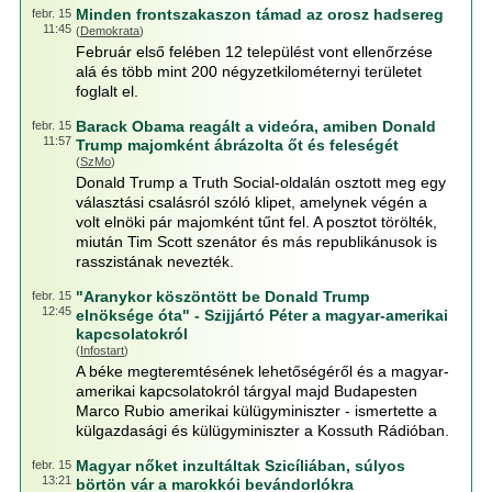
Minden frontszakaszon támad az orosz hadsereg
febr. 15
11:45
(
Demokrata
)
Február első felében 12 települést vont ellenőrzése
alá és több mint 200 négyzetkilométernyi területet
foglalt el.
Barack Obama reagált a videóra, amiben Donald
febr. 15
11:57
Trump majomként ábrázolta őt és feleségét
(
SzMo
)
Donald Trump a Truth Social-oldalán osztott meg egy
választási csalásról szóló klipet, amelynek végén a
volt elnöki pár majomként tűnt fel. A posztot törölték,
miután Tim Scott szenátor és más republikánusok is
rasszistának nevezték.
"Aranykor köszöntött be Donald Trump
febr. 15
12:45
elnöksége óta" - Szijjártó Péter a magyar-amerikai
kapcsolatokról
(
Infostart
)
A béke megteremtésének lehetőségéről és a magyar-
amerikai kapcsolatokról tárgyal majd Budapesten
Marco Rubio amerikai külügyminiszter - ismertette a
külgazdasági és külügyminiszter a Kossuth Rádióban.
Magyar nőket inzultáltak Szicíliában, súlyos
febr. 15
13:21
börtön vár a marokkói bevándorlókra