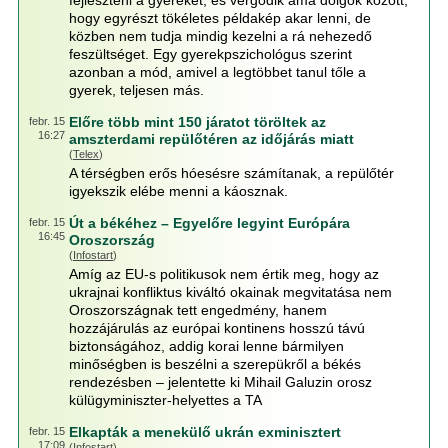
fejleszteni a gyerekét, és vergődik ama dolgok között,
hogy egyrészt tökéletes példakép akar lenni, de
közben nem tudja mindig kezelni a rá nehezedő
feszültséget. Egy gyerekpszichológus szerint
azonban a mód, amivel a legtöbbet tanul tőle a
gyerek, teljesen más.
Előre több mint 150 járatot töröltek az
febr. 15
16:27
amszterdami repülőtéren az időjárás miatt
(
Telex
)
A térségben erős hóesésre számítanak, a repülőtér
igyekszik elébe menni a káosznak.
Út a békéhez – Egyelőre legyint Európára
febr. 15
16:45
Oroszország
(
Infostart
)
Amíg az EU-s politikusok nem értik meg, hogy az
ukrajnai konfliktus kiváltó okainak megvitatása nem
Oroszországnak tett engedmény, hanem
hozzájárulás az európai kontinens hosszú távú
biztonságához, addig korai lenne bármilyen
minőségben is beszélni a szerepükről a békés
rendezésben – jelentette ki Mihail Galuzin orosz
külügyminiszter-helyettes a TA
Elkapták a menekülő ukrán exminisztert
febr. 15
17:09
(
Infostart
)