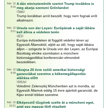
A dán miniszterelnök szerint Trump továbbra is
febr. 15
9:15
meg akarja szerezni Grönlandot
(
Telex
)
Trump korábban arról beszélt, hogy nem fognak erőt
alkalmazni.
Ursula von der Leyen: Európának a saját lábára
febr. 15
9:21
kell állnia a védelem terén
(
ATV
)
Európa évtizedeken át függött védelmi téren az
Egyesült Államoktól, eljött az idő, hogy saját lábára
álljon – szögezte le Ursula von der Leyen, az Európai
Bizottság elnöke szombaton a müncheni
biztonságpolitikai konferencián elmondott
beszédében.
Ukrajna 20 évre szóló amerikai biztonsági
febr. 15
9:39
garanciákat szeretne a békemegállapodás
aláírása előtt
(
444.hu
)
Volodimir Zelenszkij Münchenben azt is mondta, az
Egyesült Államok eddig 15 évre ajánlott garanciát, de
Kijev ennél többet szeretne.
Elképesztő tűzgömb szelte át a müncheni eget,
febr. 15
10:21
amit egy magyar férfi rögzített