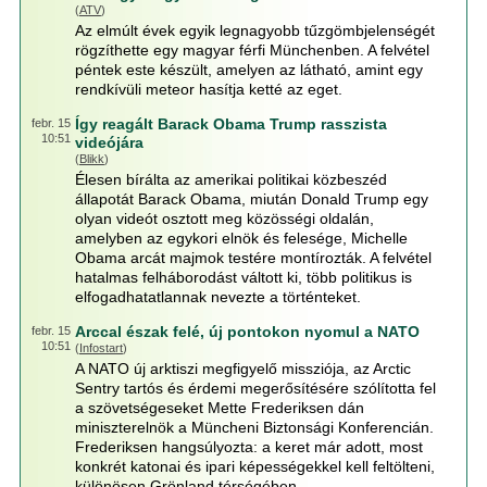
(
ATV
)
Az elmúlt évek egyik legnagyobb tűzgömbjelenségét
rögzíthette egy magyar férfi Münchenben. A felvétel
péntek este készült, amelyen az látható, amint egy
rendkívüli meteor hasítja ketté az eget.
Így reagált Barack Obama Trump rasszista
febr. 15
10:51
videójára
(
Blikk
)
Élesen bírálta az amerikai politikai közbeszéd
állapotát Barack Obama, miután Donald Trump egy
olyan videót osztott meg közösségi oldalán,
amelyben az egykori elnök és felesége, Michelle
Obama arcát majmok testére montírozták. A felvétel
hatalmas felháborodást váltott ki, több politikus is
elfogadhatatlannak nevezte a történteket.
Arccal észak felé, új pontokon nyomul a NATO
febr. 15
10:51
(
Infostart
)
A NATO új arktiszi megfigyelő missziója, az Arctic
Sentry tartós és érdemi megerősítésére szólította fel
a szövetségeseket Mette Frederiksen dán
miniszterelnök a Müncheni Biztonsági Konferencián.
Frederiksen hangsúlyozta: a keret már adott, most
konkrét katonai és ipari képességekkel kell feltölteni,
különösen Grönland térségében.