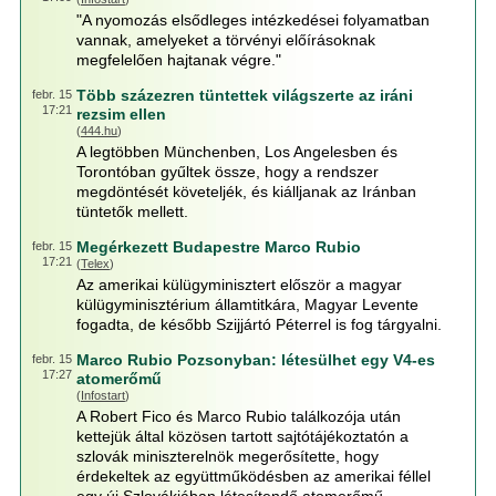
"A nyomozás elsődleges intézkedései folyamatban
vannak, amelyeket a törvényi előírásoknak
megfelelően hajtanak végre."
Több százezren tüntettek világszerte az iráni
febr. 15
17:21
rezsim ellen
(
444.hu
)
A legtöbben Münchenben, Los Angelesben és
Torontóban gyűltek össze, hogy a rendszer
megdöntését követeljék, és kiálljanak az Iránban
tüntetők mellett.
Megérkezett Budapestre Marco Rubio
febr. 15
17:21
(
Telex
)
Az amerikai külügyminisztert először a magyar
külügyminisztérium államtitkára, Magyar Levente
fogadta, de később Szijjártó Péterrel is fog tárgyalni.
Marco Rubio Pozsonyban: létesülhet egy V4-es
febr. 15
17:27
atomerőmű
(
Infostart
)
A Robert Fico és Marco Rubio találkozója után
kettejük által közösen tartott sajtótájékoztatón a
szlovák miniszterelnök megerősítette, hogy
érdekeltek az együttműködésben az amerikai féllel