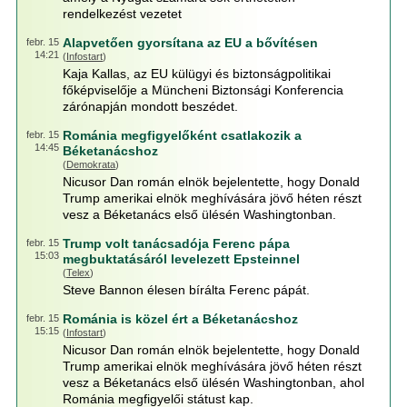
rendelkezést vezetet
Alapvetően gyorsítana az EU a bővítésen
febr. 15
14:21
(
Infostart
)
Kaja Kallas, az EU külügyi és biztonságpolitikai
főképviselője a Müncheni Biztonsági Konferencia
zárónapján mondott beszédet.
Románia megfigyelőként csatlakozik a
febr. 15
14:45
Béketanácshoz
(
Demokrata
)
Nicusor Dan román elnök bejelentette, hogy Donald
Trump amerikai elnök meghívására jövő héten részt
vesz a Béketanács első ülésén Washingtonban.
Trump volt tanácsadója Ferenc pápa
febr. 15
15:03
megbuktatásáról levelezett Epsteinnel
(
Telex
)
Steve Bannon élesen bírálta Ferenc pápát.
Románia is közel ért a Béketanácshoz
febr. 15
15:15
(
Infostart
)
Nicusor Dan román elnök bejelentette, hogy Donald
Trump amerikai elnök meghívására jövő héten részt
vesz a Béketanács első ülésén Washingtonban, ahol
Románia megfigyelői státust kap.