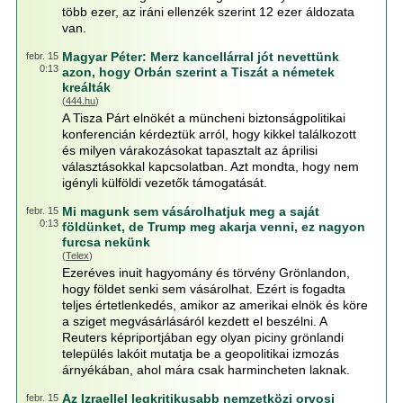
több ezer, az iráni ellenzék szerint 12 ezer áldozata
van.
Magyar Péter: Merz kancellárral jót nevettünk
febr. 15
0:13
azon, hogy Orbán szerint a Tiszát a németek
kreálták
(
444.hu
)
A Tisza Párt elnökét a müncheni biztonságpolitikai
konferencián kérdeztük arról, hogy kikkel találkozott
és milyen várakozásokat tapasztalt az áprilisi
választásokkal kapcsolatban. Azt mondta, hogy nem
igényli külföldi vezetők támogatását.
Mi magunk sem vásárolhatjuk meg a saját
febr. 15
0:13
földünket, de Trump meg akarja venni, ez nagyon
furcsa nekünk
(
Telex
)
Ezeréves inuit hagyomány és törvény Grönlandon,
hogy földet senki sem vásárolhat. Ezért is fogadta
teljes értetlenkedés, amikor az amerikai elnök és köre
a sziget megvásárlásáról kezdett el beszélni. A
Reuters képriportjában egy olyan piciny grönlandi
település lakóit mutatja be a geopolitikai izmozás
árnyékában, ahol mára csak harmincheten laknak.
Az Izraellel legkritikusabb nemzetközi orvosi
febr. 15