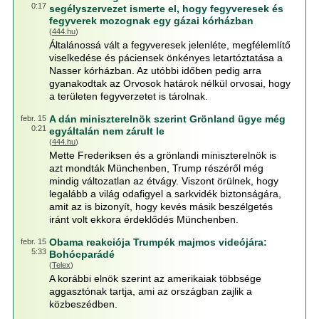
0:17
segélyszervezet ismerte el, hogy fegyveresek és
fegyverek mozognak egy gázai kórházban
(
444.hu
)
Általánossá vált a fegyveresek jelenléte, megfélemlítő
viselkedése és páciensek önkényes letartóztatása a
Nasser kórházban. Az utóbbi időben pedig arra
gyanakodtak az Orvosok határok nélkül orvosai, hogy
a területen fegyverzetet is tárolnak.
A dán miniszterelnök szerint Grönland ügye még
febr. 15
0:21
egyáltalán nem zárult le
(
444.hu
)
Mette Frederiksen és a grönlandi miniszterelnök is
azt mondták Münchenben, Trump részéről még
mindig változatlan az étvágy. Viszont örülnek, hogy
legalább a világ odafigyel a sarkvidék biztonságára,
amit az is bizonyít, hogy kevés másik beszélgetés
iránt volt ekkora érdeklődés Münchenben.
Obama reakciója Trumpék majmos videójára:
febr. 15
5:33
Bohócparádé
(
Telex
)
A korábbi elnök szerint az amerikaiak többsége
aggasztónak tartja, ami az országban zajlik a
közbeszédben.