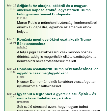
Szijjártó: Az ukrajnai békéről és a magyar-
febr. 15
15:45
amerikai kapcsolatokról egyeztetnek Trump
külügyminiszterével Budapesten
(
444.hu
)
Marco Rubio a müncheni biztonsági konferenciáról
érkezik Budapestre, egyelőre az amerikai elnök
helyett.
Románia megfigyelőként csatlakozik Trump
febr. 15
16:03
Béketanácsához
(
444.hu
)
A teljes jogú csatlakozásról csak később hoznak
döntést, addig is megerősítik elkötelezettségüket a
nemzetközi békeerőfeszítések mellett.
Románia csatlakozik Trump béketanácsához, de
febr. 15
16:03
egyelőre csak megfigyelőként
(
Telex
)
Nicușor Dan román elnök korábban visszafogottan
nyilatkozott a csatlakozásról.
Így tanul a legtöbbet a gyerek a szülőjétől – és
febr. 15
16:15
nem a tévedhetetlenség a kulcs
(
Infostart
)
Sok szülő stresszel azon, hogy hogyan tudná