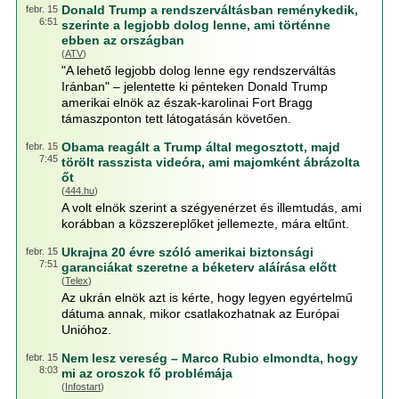
Donald Trump a rendszerváltásban reménykedik,
febr. 15
6:51
szerinte a legjobb dolog lenne, ami történne
ebben az országban
(
ATV
)
"A lehető legjobb dolog lenne egy rendszerváltás
Iránban" – jelentette ki pénteken Donald Trump
amerikai elnök az észak-karolinai Fort Bragg
támaszponton tett látogatásán követően.
Obama reagált a Trump által megosztott, majd
febr. 15
7:45
törölt rasszista videóra, ami majomként ábrázolta
őt
(
444.hu
)
A volt elnök szerint a szégyenérzet és illemtudás, ami
korábban a közszereplőket jellemezte, mára eltűnt.
Ukrajna 20 évre szóló amerikai biztonsági
febr. 15
7:51
garanciákat szeretne a béketerv aláírása előtt
(
Telex
)
Az ukrán elnök azt is kérte, hogy legyen egyértelmű
dátuma annak, mikor csatlakozhatnak az Európai
Unióhoz.
Nem lesz vereség – Marco Rubio elmondta, hogy
febr. 15
8:03
mi az oroszok fő problémája
(
Infostart
)