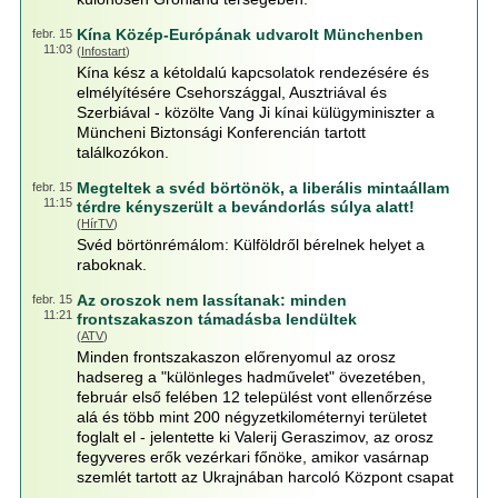
Kína Közép-Európának udvarolt Münchenben
febr. 15
11:03
(
Infostart
)
Kína kész a kétoldalú kapcsolatok rendezésére és
elmélyítésére Csehországgal, Ausztriával és
Szerbiával - közölte Vang Ji kínai külügyminiszter a
Müncheni Biztonsági Konferencián tartott
találkozókon.
Megteltek a svéd börtönök, a liberális mintaállam
febr. 15
11:15
térdre kényszerült a bevándorlás súlya alatt!
(
HírTV
)
Svéd börtönrémálom: Külföldről bérelnek helyet a
raboknak.
Az oroszok nem lassítanak: minden
febr. 15
11:21
frontszakaszon támadásba lendültek
(
ATV
)
Minden frontszakaszon előrenyomul az orosz
hadsereg a "különleges hadművelet" övezetében,
február első felében 12 települést vont ellenőrzése
alá és több mint 200 négyzetkilométernyi területet
foglalt el - jelentette ki Valerij Geraszimov, az orosz
fegyveres erők vezérkari főnöke, amikor vasárnap
szemlét tartott az Ukrajnában harcoló Központ csapat