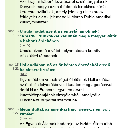
Az ukrajnai háború lezárásáról szóló tárgyalások
Donyeck megye azon ötödének birtoklása körüli
kérdésre szűkültek, amely jelenleg nincs orosz
felügyelet alatt - jelentette ki Marco Rubio amerikai
külügyminiszter.
Ursula hadat üzent a nemzetállamoknak:
febr. 15
8:15
"Kreatív" trükkökkel kerülnék meg a magyar vétót
a háború érdekében
(
HírTV
)
Ursula elvenné a vétót, folyamatosan kreatív
trükkökkel támadnak
Hollandiában nő az önkéntes éhezésből eredő
febr. 15
8:21
halálesetek száma
(
ATV
)
Egyre többen vetnek véget életüknek Hollandiában
az étel- és folyadékbevitel tudatos megtagadásával -
derül ki az Erasmus egyetem orvosi
kutatóközpontjának vizsgálatából, amelyről a
Dutchnews hírportál számolt be.
Megindultak az amerikai harci gépek, nem volt
febr. 15
8:27
kímélet
(
Infostart
)
Az Egyesült Államok hadereje az Iszlám Állam több