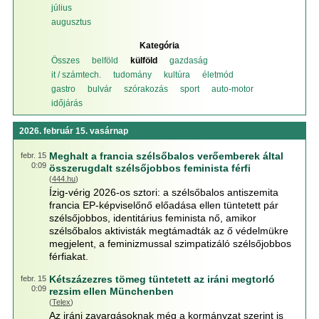
július
augusztus
Kategória
Összes
belföld
külföld
gazdaság
it / számtech.
tudomány
kultúra
életmód
gastro
bulvár
szórakozás
sport
auto-motor
időjárás
2026. február 15. vasárnap
Meghalt a francia szélsőbalos verőemberek által
febr. 15
0:09
összerugdalt szélsőjobbos feminista férfi
(
444.hu
)
Ízig-vérig 2026-os sztori: a szélsőbalos antiszemita
francia EP-képviselőnő előadása ellen tüntetett pár
szélsőjobbos, identitárius feminista nő, amikor
szélsőbalos aktivisták megtámadták az ő védelmükre
megjelent, a feminizmussal szimpatizáló szélsőjobbos
férfiakat.
Kétszázezres tömeg tüntetett az iráni megtorló
febr. 15
0:09
rezsim ellen Münchenben
(
Telex
)
Az iráni zavargásoknak még a kormányzat szerint is