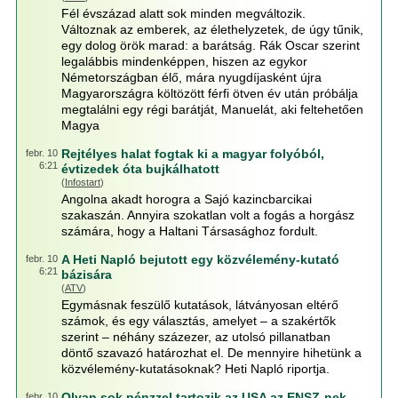
Fél évszázad alatt sok minden megváltozik.
Változnak az emberek, az élethelyzetek, de úgy tűnik,
egy dolog örök marad: a barátság. Rák Oscar szerint
legalábbis mindenképpen, hiszen az egykor
Németországban élő, mára nyugdíjasként újra
Magyarországra költözött férfi ötven év után próbálja
megtalálni egy régi barátját, Manuelát, aki feltehetően
Magya
Rejtélyes halat fogtak ki a magyar folyóból,
febr. 10
6:21
évtizedek óta bujkálhatott
(
Infostart
)
Angolna akadt horogra a Sajó kazincbarcikai
szakaszán. Annyira szokatlan volt a fogás a horgász
számára, hogy a Haltani Társasághoz fordult.
A Heti Napló bejutott egy közvélemény-kutató
febr. 10
6:21
bázisára
(
ATV
)
Egymásnak feszülő kutatások, látványosan eltérő
számok, és egy választás, amelyet – a szakértők
szerint – néhány százezer, az utolsó pillanatban
döntő szavazó határozhat el. De mennyire hihetünk a
közvélemény-kutatásoknak? Heti Napló riportja.
Olyan sok pénzzel tartozik az USA az ENSZ-nek,
febr. 10