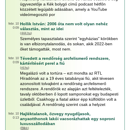
ügyvezetője a Kék bolygó című podcast hétfőn
közzétett legújabb adásában, amely a YouTube
videómegosztó por
Hollik István: 2006 óta nem volt olyan nehéz
febr. 10
0:09
választás, mint az idei
(
444.hu
)
Személyes tapasztalata szerint "egyházias" körökben
is van elbizonytalanodás, és sokan, akik 2022-ben
őket támogatták, most nem.
Tévedett a rendőrség arcfelismerő rendszere,
febr. 10
0:09
kártérítésért perel a fiú
(
rtl.hu
)
Megalázó volt a tortúra – ezt mondta az RTL
Híradónak az a 19 éves tatabányai fiú, akit tévesen
azonosított tolvajként a rendőrség arcfelismerő
rendszere. A rendőrök ez alapján azt feltételezték,
tavaly októberben ő lopott samponokat egy budapesti
üzletből. Csakhogy a fiatal akkor épp külföldön volt a
családjával. A rendőrség szerint csak a helyzet
Hajléktalanok, özvegy nyugdíjasok,
febr. 10
0:13
anyaotthonok lakói vacsorázhattak egy soproni
luxusszállodában
(
Blikk
)