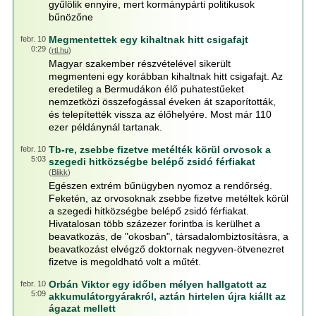
gyűlölik ennyire, mert kormánypárti politikusok
bűnözőne
Megmentettek egy kihaltnak hitt csigafajt
febr. 10
0:29
(
rtl.hu
)
Magyar szakember részvételével sikerült
megmenteni egy korábban kihaltnak hitt csigafajt. Az
eredetileg a Bermudákon élő puhatestűeket
nemzetközi összefogással éveken át szaporították,
és telepítették vissza az élőhelyére. Most már 110
ezer példánynál tartanak.
Tb-re, zsebbe fizetve metélték körül orvosok a
febr. 10
5:03
szegedi hitközségbe belépő zsidó férfiakat
(
Blikk
)
Egészen extrém bűnügyben nyomoz a rendőrség.
Feketén, az orvosoknak zsebbe fizetve metéltek körül
a szegedi hitközségbe belépő zsidó férfiakat.
Hivatalosan több százezer forintba is kerülhet a
beavatkozás, de "okosban", társadalombiztosításra, a
beavatkozást elvégző doktornak negyven-ötvenezret
fizetve is megoldható volt a műtét.
Orbán Viktor egy időben mélyen hallgatott az
febr. 10
5:09
akkumulátorgyárakról, aztán hirtelen újra kiállt az
ágazat mellett