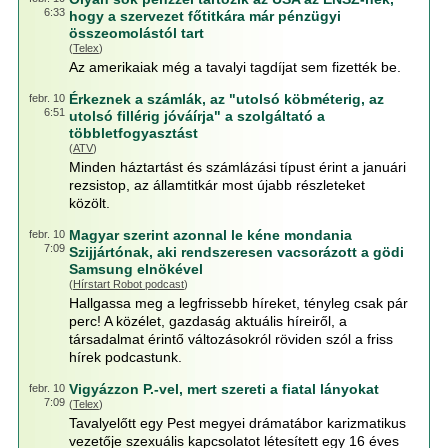
6:33
hogy a szervezet főtitkára már pénzügyi
összeomolástól tart
(
Telex
)
Az amerikaiak még a tavalyi tagdíjat sem fizették be.
Érkeznek a számlák, az "utolsó köbméterig, az
febr. 10
6:51
utolsó fillérig jóváírja" a szolgáltató a
többletfogyasztást
(
ATV
)
Minden háztartást és számlázási típust érint a januári
rezsistop, az államtitkár most újabb részleteket
közölt.
Magyar szerint azonnal le kéne mondania
febr. 10
7:09
Szijjártónak, aki rendszeresen vacsorázott a gödi
Samsung elnökével
(
Hírstart Robot podcast
)
Hallgassa meg a legfrissebb híreket, tényleg csak pár
perc! A közélet, gazdaság aktuális híreiről, a
társadalmat érintő változásokról röviden szól a friss
hírek podcastunk.
Vigyázzon P.-vel, mert szereti a fiatal lányokat
febr. 10
7:09
(
Telex
)
Tavalyelőtt egy Pest megyei drámatábor karizmatikus
vezetője szexuális kapcsolatot létesített egy 16 éves