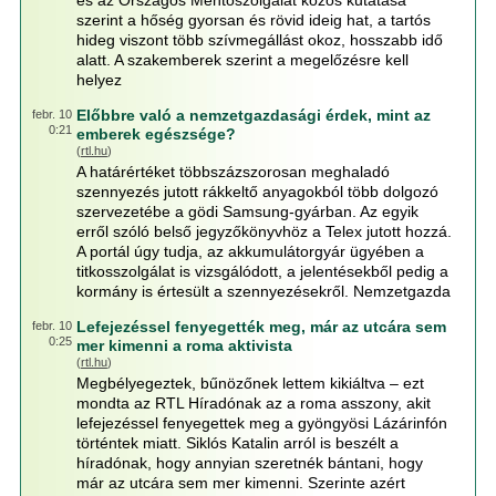
és az Országos Mentőszolgálat közös kutatása
szerint a hőség gyorsan és rövid ideig hat, a tartós
hideg viszont több szívmegállást okoz, hosszabb idő
alatt. A szakemberek szerint a megelőzésre kell
helyez
Előbbre való a nemzetgazdasági érdek, mint az
febr. 10
0:21
emberek egészsége?
(
rtl.hu
)
A határértéket többszázszorosan meghaladó
szennyezés jutott rákkeltő anyagokból több dolgozó
szervezetébe a gödi Samsung-gyárban. Az egyik
erről szóló belső jegyzőkönyvhöz a Telex jutott hozzá.
A portál úgy tudja, az akkumulátorgyár ügyében a
titkosszolgálat is vizsgálódott, a jelentésekből pedig a
kormány is értesült a szennyezésekről. Nemzetgazda
Lefejezéssel fenyegették meg, már az utcára sem
febr. 10
0:25
mer kimenni a roma aktivista
(
rtl.hu
)
Megbélyegeztek, bűnözőnek lettem kikiáltva – ezt
mondta az RTL Híradónak az a roma asszony, akit
lefejezéssel fenyegettek meg a gyöngyösi Lázárinfón
történtek miatt. Siklós Katalin arról is beszélt a
híradónak, hogy annyian szeretnék bántani, hogy
már az utcára sem mer kimenni. Szerinte azért