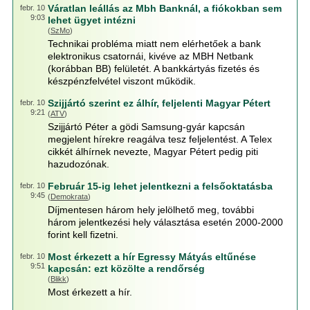
Váratlan leállás az Mbh Banknál, a fiókokban sem
febr. 10
9:03
lehet ügyet intézni
(
SzMo
)
Technikai probléma miatt nem elérhetőek a bank
elektronikus csatornái, kivéve az MBH Netbank
(korábban BB) felületét. A bankkártyás fizetés és
készpénzfelvétel viszont működik.
Szijjártó szerint ez álhír, feljelenti Magyar Pétert
febr. 10
9:21
(
ATV
)
Szijjártó Péter a gödi Samsung-gyár kapcsán
megjelent hírekre reagálva tesz feljelentést. A Telex
cikkét álhírnek nevezte, Magyar Pétert pedig piti
hazudozónak.
Február 15-ig lehet jelentkezni a felsőoktatásba
febr. 10
9:45
(
Demokrata
)
Díjmentesen három hely jelölhető meg, további
három jelentkezési hely választása esetén 2000-2000
forint kell fizetni.
Most érkezett a hír Egressy Mátyás eltűnése
febr. 10
9:51
kapcsán: ezt közölte a rendőrség
(
Blikk
)
Most érkezett a hír.