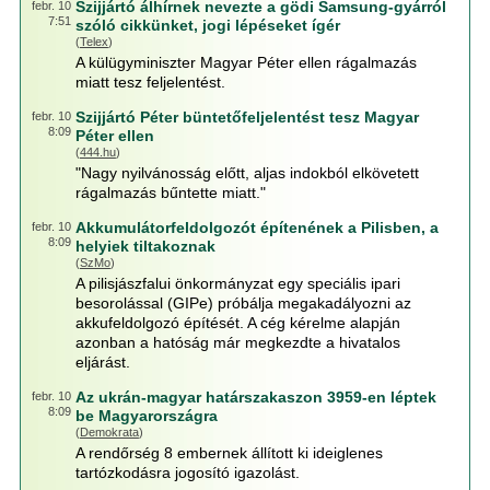
Szijjártó álhírnek nevezte a gödi Samsung-gyárról
febr. 10
7:51
szóló cikkünket, jogi lépéseket ígér
(
Telex
)
A külügyminiszter Magyar Péter ellen rágalmazás
miatt tesz feljelentést.
Szijjártó Péter büntetőfeljelentést tesz Magyar
febr. 10
8:09
Péter ellen
(
444.hu
)
"Nagy nyilvánosság előtt, aljas indokból elkövetett
rágalmazás bűntette miatt."
Akkumulátorfeldolgozót építenének a Pilisben, a
febr. 10
8:09
helyiek tiltakoznak
(
SzMo
)
A pilisjászfalui önkormányzat egy speciális ipari
besorolással (GIPe) próbálja megakadályozni az
akkufeldolgozó építését. A cég kérelme alapján
azonban a hatóság már megkezdte a hivatalos
eljárást.
Az ukrán-magyar határszakaszon 3959-en léptek
febr. 10
8:09
be Magyarországra
(
Demokrata
)
A rendőrség 8 embernek állított ki ideiglenes
tartózkodásra jogosító igazolást.