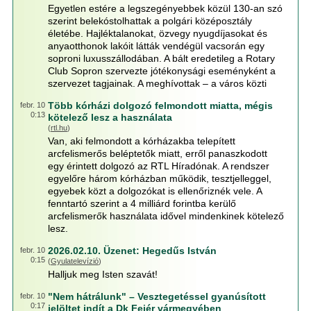
Egyetlen estére a legszegényebbek közül 130-an szó
szerint belekóstolhattak a polgári középosztály
életébe. Hajléktalanokat, özvegy nyugdíjasokat és
anyaotthonok lakóit látták vendégül vacsorán egy
soproni luxusszállodában. A bált eredetileg a Rotary
Club Sopron szervezte jótékonysági eseményként a
szervezet tagjainak. A meghívottak – a város közti
Több kórházi dolgozó felmondott miatta, mégis
febr. 10
0:13
kötelező lesz a használata
(
rtl.hu
)
Van, aki felmondott a kórházakba telepített
arcfelismerős beléptetők miatt, erről panaszkodott
egy érintett dolgozó az RTL Híradónak. A rendszer
egyelőre három kórházban működik, tesztjelleggel,
egyebek közt a dolgozókat is ellenőriznék vele. A
fenntartó szerint a 4 milliárd forintba kerülő
arcfelismerők használata idővel mindenkinek kötelező
lesz.
2026.02.10. Üzenet: Hegedűs István
febr. 10
0:15
(
Gyulatelevízió
)
Halljuk meg Isten szavát!
"Nem hátrálunk" – Vesztegetéssel gyanúsított
febr. 10
0:17
jelöltet indít a Dk Fejér vármegyében