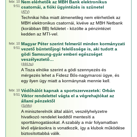
Nem elérhetők az MBH Bank elektronikus
febr. 10
9:51
csatornái, a fióki ügyintézés is szünetel
(
ATV
)
Technikai hiba miatt átmenetileg nem elérhetőek az
MBH elektronikus csatornái, kivéve az MBH Netbank
(korábban BB) felületet - közölte a pénzintézet
kedden az MTI-vel.
Magyar Péter szerint felmerül minden kormányzati
febr. 10
9:51
vezető büntetőjogi felelőssége is, aki tudott a
gödi Samsung-gyár emberi egészséget
veszélyeztető…
(
444.hu
)
A Tisza elnöke szerint a gödi szennyezés és
mérgezés lehet a Fidesz Bős-nagymarosi ügye, és
egy ilyen ügy miatt a kormánynak mennie kell.
Védőhálót kapnak a sportszervezetek: Orbán
febr. 10
9:51
Viktor rendelettel vágta el a végrehajtókat az
állami pénzektől
(
SzMo
)
A miniszterelnök által aláírt, veszélyhelyzetre
hivatkozó rendelet keddtől mentesíti a
sporttámogatásokat. A szabály a már folyamatban
lévő eljárásokra is vonatkozik, így a klubok működése
biztosítottabbá válik.