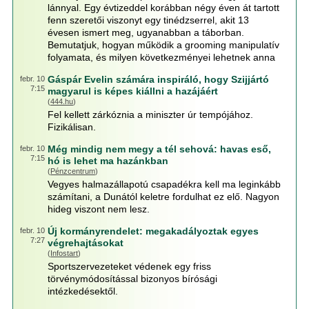
lánnyal. Egy évtizeddel korábban négy éven át tartott
fenn szeretői viszonyt egy tinédzserrel, akit 13
évesen ismert meg, ugyanabban a táborban.
Bemutatjuk, hogyan működik a grooming manipulatív
folyamata, és milyen következményei lehetnek anna
Gáspár Evelin számára inspiráló, hogy Szijjártó
febr. 10
7:15
magyarul is képes kiállni a hazájáért
(
444.hu
)
Fel kellett zárkóznia a miniszter úr tempójához.
Fizikálisan.
Még mindig nem megy a tél sehová: havas eső,
febr. 10
7:15
hó is lehet ma hazánkban
(
Pénzcentrum
)
Vegyes halmazállapotú csapadékra kell ma leginkább
számítani, a Dunától keletre fordulhat ez elő. Nagyon
hideg viszont nem lesz.
Új kormányrendelet: megakadályoztak egyes
febr. 10
7:27
végrehajtásokat
(
Infostart
)
Sportszervezeteket védenek egy friss
törvénymódosítással bizonyos bírósági
intézkedésektől.