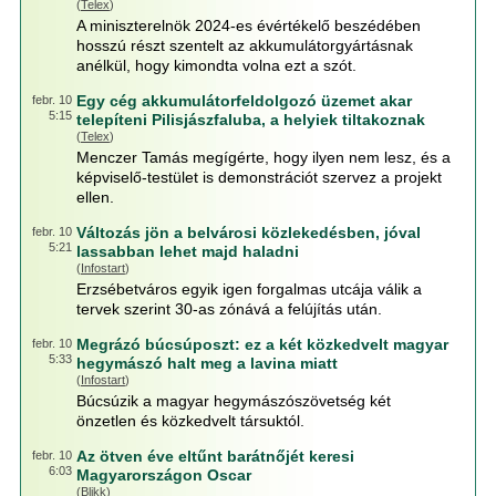
(
Telex
)
A miniszterelnök 2024-es évértékelő beszédében
hosszú részt szentelt az akkumulátorgyártásnak
anélkül, hogy kimondta volna ezt a szót.
Egy cég akkumulátorfeldolgozó üzemet akar
febr. 10
5:15
telepíteni Pilisjászfaluba, a helyiek tiltakoznak
(
Telex
)
Menczer Tamás megígérte, hogy ilyen nem lesz, és a
képviselő-testület is demonstrációt szervez a projekt
ellen.
Változás jön a belvárosi közlekedésben, jóval
febr. 10
5:21
lassabban lehet majd haladni
(
Infostart
)
Erzsébetváros egyik igen forgalmas utcája válik a
tervek szerint 30-as zónává a felújítás után.
Megrázó búcsúposzt: ez a két közkedvelt magyar
febr. 10
5:33
hegymászó halt meg a lavina miatt
(
Infostart
)
Búcsúzik a magyar hegymászószövetség két
önzetlen és közkedvelt társuktól.
Az ötven éve eltűnt barátnőjét keresi
febr. 10
6:03
Magyarországon Oscar
(
Blikk
)