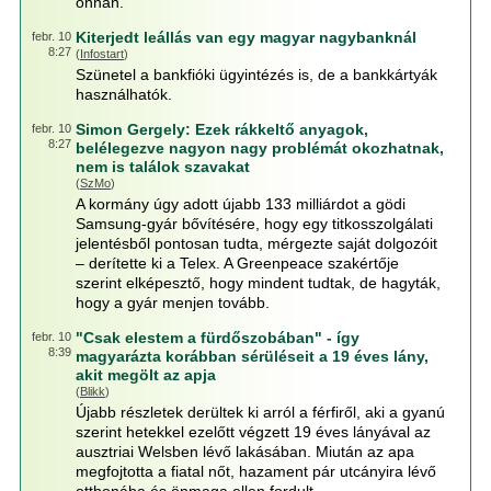
onnan.
Kiterjedt leállás van egy magyar nagybanknál
febr. 10
8:27
(
Infostart
)
Szünetel a bankfióki ügyintézés is, de a bankkártyák
használhatók.
Simon Gergely: Ezek rákkeltő anyagok,
febr. 10
8:27
belélegezve nagyon nagy problémát okozhatnak,
nem is találok szavakat
(
SzMo
)
A kormány úgy adott újabb 133 milliárdot a gödi
Samsung-gyár bővítésére, hogy egy titkosszolgálati
jelentésből pontosan tudta, mérgezte saját dolgozóit
– derítette ki a Telex. A Greenpeace szakértője
szerint elképesztő, hogy mindent tudtak, de hagyták,
hogy a gyár menjen tovább.
"Csak elestem a fürdőszobában" - így
febr. 10
8:39
magyarázta korábban sérüléseit a 19 éves lány,
akit megölt az apja
(
Blikk
)
Újabb részletek derültek ki arról a férfiről, aki a gyanú
szerint hetekkel ezelőtt végzett 19 éves lányával az
ausztriai Welsben lévő lakásában. Miután az apa
megfojtotta a fiatal nőt, hazament pár utcányira lévő