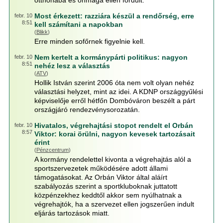
otthonába és önmaga ellen fordult.
Most érkezett: razziára készül a rendőrség, erre
febr. 10
8:51
kell számítani a napokban
(
Blikk
)
Erre minden sofőrnek figyelnie kell.
Nem kertelt a kormánypárti politikus: nagyon
febr. 10
8:51
nehéz lesz a választás
(
ATV
)
Hollik István szerint 2006 óta nem volt olyan nehéz
választási helyzet, mint az idei. A KDNP országgyűlési
képviselője erről hétfőn Dombóváron beszélt a párt
országjáró rendezvénysorozatán.
Hivatalos, végrehajtási stopot rendelt el Orbán
febr. 10
8:57
Viktor: korai örülni, nagyon kevesek tartozásait
érint
(
Pénzcentrum
)
A kormány rendelettel kivonta a végrehajtás alól a
sportszervezetek működésére adott állami
támogatásokat. Az Orbán Viktor által aláírt
szabályozás szerint a sportkluboknak juttatott
közpénzekhez keddtől akkor sem nyúlhatnak a
végrehajtók, ha a szervezet ellen jogszerűen indult
eljárás tartozások miatt.