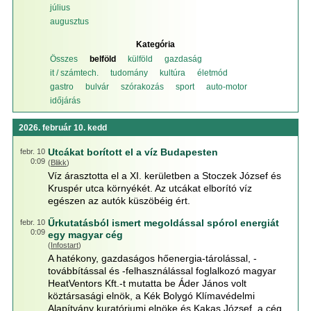
július
augusztus
Kategória
Összes
belföld
külföld
gazdaság
it / számtech.
tudomány
kultúra
életmód
gastro
bulvár
szórakozás
sport
auto-motor
időjárás
2026. február 10. kedd
Utcákat borított el a víz Budapesten
febr. 10
0:09
(
Blikk
)
Víz árasztotta el a XI. kerületben a Stoczek József és
Kruspér utca környékét. Az utcákat elborító víz
egészen az autók küszöbéig ért.
Űrkutatásból ismert megoldással spórol energiát
febr. 10
0:09
egy magyar cég
(
Infostart
)
A hatékony, gazdaságos hőenergia-tárolással, -
továbbítással és -felhasználással foglalkozó magyar
HeatVentors Kft.-t mutatta be Áder János volt
köztársasági elnök, a Kék Bolygó Klímavédelmi
Alapítvány kuratóriumi elnöke és Kakas József, a cég