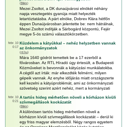
(
Blikk
)
Mezei Zsoltot, a DK dunaújvárosi elnökét néhány
napja vesztegetés gyanúja miatt helyezték
letartóztatásba. A párt elnöke, Dobrev Klára hétfőn
éppen Dunaújvárosban jelentette be: nem hátrálnak,
Mezei Zsoltot indítják a Sárbogárd központú, Fejér
megye 5-ös számú választókörzetben.
Küzdelem a kátyúkkal – nehéz helyzetben vannak
febr. 10
0:17
az önkormányzatok
(
rtl.hu
)
Mára 1640 gödröt temettek be a 17 ezerből a
fővárosban. Az RTL Híradó úgy értesült, a Budapesti
Közműveket is bevonnák a kátyúzási munkálatokba.
A cégtől azt írták: már elkezdték felmérni, milyen
gépeik vannak. Az enyhe időjárás miatt országszerte
kell kezelni a kátyúproblémát, ami az önkormányzati
szövetség szerint azért nehéz, mert a kormányzati
A tartós hideg mérhetően növeli a kórházon kívüli
febr. 10
0:21
szívmegállások kockázatát
(
Blikk
)
A különösen tartós hideg mérhetően növeli a
kórházon kívüli szívmegállások kockázatát – derül ki
egy friss magyar elemzésből. Négy rangos egyetem