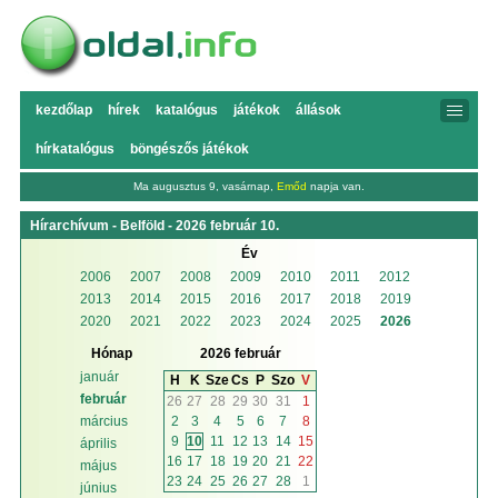
kezdőlap
hírek
katalógus
játékok
állások
hírkatalógus
böngészős játékok
Ma augusztus 9, vasárnap,
Emőd
napja van.
Hírarchívum - Belföld - 2026 február 10.
Év
2006
2007
2008
2009
2010
2011
2012
2013
2014
2015
2016
2017
2018
2019
2020
2021
2022
2023
2024
2025
2026
Hónap
2026 február
január
H
K
Sze
Cs
P
Szo
V
február
26
27
28
29
30
31
1
2
3
4
5
6
7
8
március
9
10
11
12
13
14
15
április
16
17
18
19
20
21
22
május
23
24
25
26
27
28
1
június