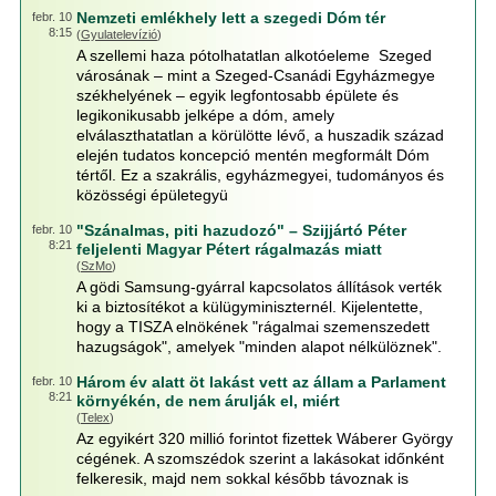
Nemzeti emlékhely lett a szegedi Dóm tér
febr. 10
8:15
(
Gyulatelevízió
)
A szellemi haza pótolhatatlan alkotóeleme Szeged
városának – mint a Szeged-Csanádi Egyházmegye
székhelyének – egyik legfontosabb épülete és
legikonikusabb jelképe a dóm, amely
elválaszthatatlan a körülötte lévő, a huszadik század
elején tudatos koncepció mentén megformált Dóm
tértől. Ez a szakrális, egyházmegyei, tudományos és
közösségi épületegyü
"Szánalmas, piti hazudozó" – Szijjártó Péter
febr. 10
8:21
feljelenti Magyar Pétert rágalmazás miatt
(
SzMo
)
A gödi Samsung-gyárral kapcsolatos állítások verték
ki a biztosítékot a külügyminiszternél. Kijelentette,
hogy a TISZA elnökének "rágalmai szemenszedett
hazugságok", amelyek "minden alapot nélkülöznek".
Három év alatt öt lakást vett az állam a Parlament
febr. 10
8:21
környékén, de nem árulják el, miért
(
Telex
)
Az egyikért 320 millió forintot fizettek Wáberer György
cégének. A szomszédok szerint a lakásokat időnként
felkeresik, majd nem sokkal később távoznak is