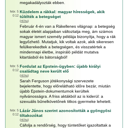
megakadályozták ebben.
Küzdelem a rákkal: magyar hírességek, akik
febr. 5
0:12
túlélték a betegséget
(
rtl.hu
)
Február 4-én van a Rákellenes világnap: a betegség
sokak életét alapjaiban változtatja meg, ám számos
magyar ismert személy példája bizonyítja, hogy a rák
legyőzhető. Mutatjuk, kik voltak azok, akik sikeresen
felülkerekedtek a betegségen, és visszatértek a
mindennapi életbe, inspiráló példát mutatva
kitartásból és bátorságból!
Fordulat az Epstein-ügyben: újabb királyi
febr. 5
0:12
családtag neve került elő
(
rtl.hu
)
Sarah Ferguson jótékonysági szervezete
bejelentette, hogy előrelátható időre bezár, miután
újabb Epstein-dokumentumok kerültek
nyilvánosságra. A friss aktákból az is kiderül: a
szexuális bűnelkövetőnek titkos gyermeke lehetett.
Lázár János szerint azonosították a gyöngyösi
febr. 5
0:12
tiltakozókat
(
rtl.hu
)
Cáfolja a rendőrség, hogy tüntetőket igazoltattak a