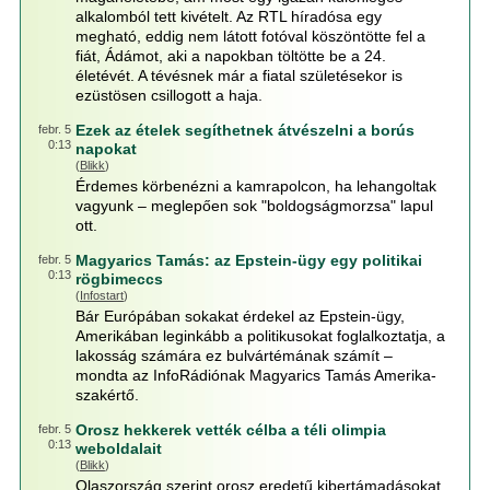
alkalomból tett kivételt. Az RTL híradósa egy
megható, eddig nem látott fotóval köszöntötte fel a
fiát, Ádámot, aki a napokban töltötte be a 24.
életévét. A tévésnek már a fiatal születésekor is
ezüstösen csillogott a haja.
Ezek az ételek segíthetnek átvészelni a borús
febr. 5
0:13
napokat
(
Blikk
)
Érdemes körbenézni a kamrapolcon, ha lehangoltak
vagyunk – meglepően sok "boldogságmorzsa" lapul
ott.
Magyarics Tamás: az Epstein-ügy egy politikai
febr. 5
0:13
rögbimeccs
(
Infostart
)
Bár Európában sokakat érdekel az Epstein-ügy,
Amerikában leginkább a politikusokat foglalkoztatja, a
lakosság számára ez bulvártémának számít –
mondta az InfoRádiónak Magyarics Tamás Amerika-
szakértő.
Orosz hekkerek vették célba a téli olimpia
febr. 5
0:13
weboldalait
(
Blikk
)
Olaszország szerint orosz eredetű kibertámadásokat