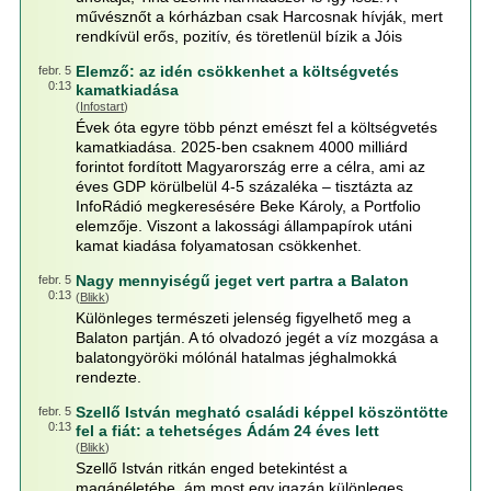
művésznőt a kórházban csak Harcosnak hívják, mert
rendkívül erős, pozitív, és töretlenül bízik a Jóis
Elemző: az idén csökkenhet a költségvetés
febr. 5
0:13
kamatkiadása
(
Infostart
)
Évek óta egyre több pénzt emészt fel a költségvetés
kamatkiadása. 2025-ben csaknem 4000 milliárd
forintot fordított Magyarország erre a célra, ami az
éves GDP körülbelül 4-5 százaléka – tisztázta az
InfoRádió megkeresésére Beke Károly, a Portfolio
elemzője. Viszont a lakossági állampapírok utáni
kamat kiadása folyamatosan csökkenhet.
Nagy mennyiségű jeget vert partra a Balaton
febr. 5
0:13
(
Blikk
)
Különleges természeti jelenség figyelhető meg a
Balaton partján. A tó olvadozó jegét a víz mozgása a
balatongyöröki mólónál hatalmas jéghalmokká
rendezte.
Szellő István megható családi képpel köszöntötte
febr. 5
0:13
fel a fiát: a tehetséges Ádám 24 éves lett
(
Blikk
)
Szellő István ritkán enged betekintést a
magánéletébe, ám most egy igazán különleges