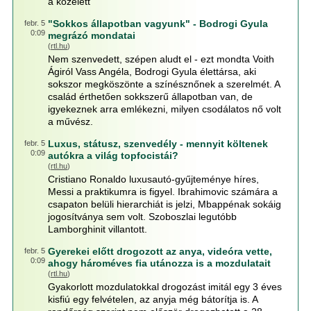
a közélett
"Sokkos állapotban vagyunk" - Bodrogi Gyula
febr. 5
0:09
megrázó mondatai
(
rtl.hu
)
Nem szenvedett, szépen aludt el - ezt mondta Voith
Ágiról Vass Angéla, Bodrogi Gyula élettársa, aki
sokszor megköszönte a színésznőnek a szerelmét. A
család érthetően sokkszerű állapotban van, de
igyekeznek arra emlékezni, milyen csodálatos nő volt
a művész.
Luxus, státusz, szenvedély - mennyit költenek
febr. 5
0:09
autókra a világ topfocistái?
(
rtl.hu
)
Cristiano Ronaldo luxusautó-gyűjteménye híres,
Messi a praktikumra is figyel. Ibrahimovic számára a
csapaton belüli hierarchiát is jelzi, Mbappénak sokáig
jogosítványa sem volt. Szoboszlai legutóbb
Lamborghinit villantott.
Gyerekei előtt drogozott az anya, videóra vette,
febr. 5
0:09
ahogy hároméves fia utánozza is a mozdulatait
(
rtl.hu
)
Gyakorlott mozdulatokkal drogozást imitál egy 3 éves
kisfiú egy felvételen, az anyja még bátorítja is. A