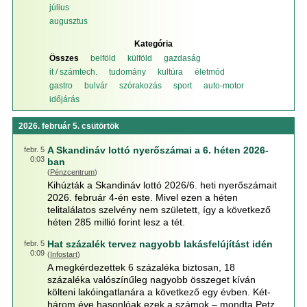
július
augusztus
Kategória
Összes
belföld
külföld
gazdaság
it / számtech.
tudomány
kultúra
életmód
gastro
bulvár
szórakozás
sport
auto-motor
időjárás
2026. február 5. csütörtök
A Skandináv lottó nyerőszámai a 6. héten 2026-
febr. 5
0:03
ban
(
Pénzcentrum
)
Kihúzták a Skandináv lottó 2026/6. heti nyerőszámait
2026. február 4-én este. Mivel ezen a héten
telitalálatos szelvény nem született, így a következő
héten 285 millió forint lesz a tét.
Hat százalék tervez nagyobb lakásfelújítást idén
febr. 5
0:09
(
Infostart
)
A megkérdezettek 6 százaléka biztosan, 18
százaléka valószínűleg nagyobb összeget kíván
költeni lakóingatlanára a következő egy évben. Két-
három éve hasonlóak ezek a számok – mondta Petz