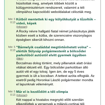
hiúsítottak meg, amelyek többek között a
külügyminisztérium rendszereit, valamint a téli
olimpiához kapcsolódó weboldalakat célozták meg.
Kútból mentettek ki egy kölyökkutyát a tűzoltók –
febr. 5
0:13
videó, képek
(
Infostart
)
A Rocky névre hallgató fiatal német juhászkutya játék
közben esett a kútba, de szerencsére viszonylagos
épségben sikerült kihozni onnan.
"Bármelyik családdal megtörténhetett volna" –
febr. 5
0:13
elértük Sülysáp polgármesterét a bölcsődei
parkolóból autóstól elvitt gyermek ügyében
(
Blikk
)
Borzalmas dolog történt, mely pillanatok alatt óriási
vitákat idézett elő. Egy bölcsődei parkolóban álló
autót vitt el egy tolvaj. Igen ám, de egy 5 éves
gyermek is ült a kocsiban. A tettest azóta elfogták. Az
esetről pedig Horonkai László polgármester mondta
el lapunknak véleményét.
Már el is kezdődött a téli olimpia
febr. 5
0:13
(
Infostart
)
Két nappal a hivatalos megnyitó előtt szerdán
elkezdődtek a versenyek a milánói-cortinai téli