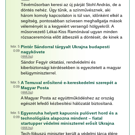
Tévéműsorban keresi az új párját Stohl András, de a
döntés nehéz. Úgy tűnik, a színművésznek, aki
három komoly kapcsolaton is túl van, időnként elkél a
segítség, pontosabban szívesen meghallgatja mások
véleményét is a kegyeiért versengő hölgyekről. A
műsorvezető Lékai-Kiss Ramónával ugyan minden
rózsaceremónia előtt átbeszéli a döntését, de kinek a
Pintér Sándorral tárgyalt Ukrajna budapesti
febr. 5
0:09
nagykövete
(
444.hu
)
Sándor Fegyir oktatási, rendvédelmi és
kiberbiztonsági kérdésekben is egyeztetett a magyar
belügyminiszterrel.
A Temuval erősítené e-kereskedelmi szerepét a
febr. 5
0:09
Magyar Posta
(
444.hu
)
A Magyar Posta az együttműködéshez az ország
egészét lefedő kézbesítési hálózatát biztosítaná.
Egyenruha helyett kapucnis pulóvert hord és a
febr. 5
0:09
technológiára alapozna mindent – fiatal
startupper védelmi miniszterrel erősít Ukrajna
(
444.hu
)
Tech-fókuszú miniszter került a védelmi tárca élére