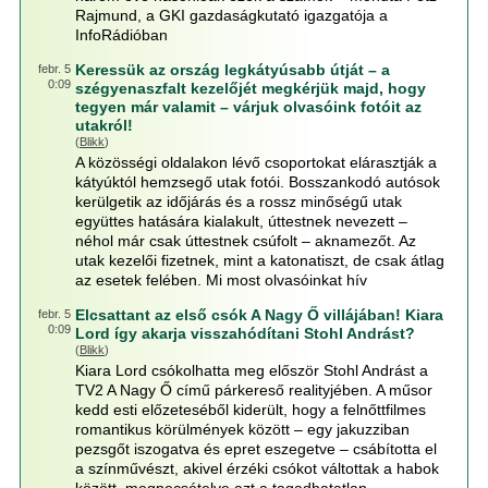
Rajmund, a GKI gazdaságkutató igazgatója a
InfoRádióban
Keressük az ország legkátyúsabb útját – a
febr. 5
0:09
szégyenaszfalt kezelőjét megkérjük majd, hogy
tegyen már valamit – várjuk olvasóink fotóit az
utakról!
(
Blikk
)
A közösségi oldalakon lévő csoportokat elárasztják a
kátyúktól hemzsegő utak fotói. Bosszankodó autósok
kerülgetik az időjárás és a rossz minőségű utak
együttes hatására kialakult, úttestnek nevezett –
néhol már csak úttestnek csúfolt – aknamezőt. Az
utak kezelői fizetnek, mint a katonatiszt, de csak átlag
az esetek felében. Mi most olvasóinkat hív
Elcsattant az első csók A Nagy Ő villájában! Kiara
febr. 5
0:09
Lord így akarja visszahódítani Stohl Andrást?
(
Blikk
)
Kiara Lord csókolhatta meg először Stohl Andrást a
TV2 A Nagy Ő című párkereső realityjében. A műsor
kedd esti előzeteséből kiderült, hogy a felnőttfilmes
romantikus körülmények között – egy jakuzziban
pezsgőt iszogatva és epret eszegetve – csábította el
a színművészt, akivel érzéki csókot váltottak a habok