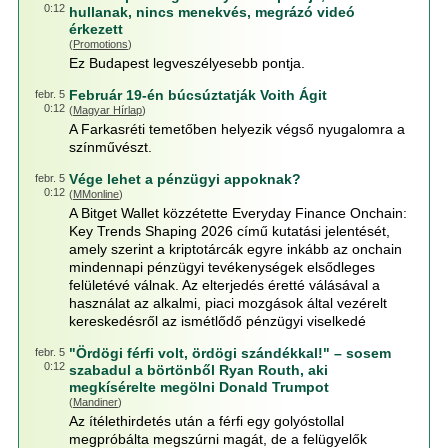
0:12
hullanak, nincs menekvés, megrázó videó
érkezett
(
Promotions
)
Ez Budapest legveszélyesebb pontja.
Február 19-én búcsúztatják Voith Ágit
febr. 5
0:12
(
Magyar Hírlap
)
A Farkasréti temetőben helyezik végső nyugalomra a
színművészt.
Vége lehet a pénzügyi appoknak?
febr. 5
0:12
(
MMonline
)
A Bitget Wallet közzétette Everyday Finance Onchain:
Key Trends Shaping 2026 című kutatási jelentését,
amely szerint a kriptotárcák egyre inkább az onchain
mindennapi pénzügyi tevékenységek elsődleges
felületévé válnak. Az elterjedés éretté válásával a
használat az alkalmi, piaci mozgások által vezérelt
kereskedésről az ismétlődő pénzügyi viselkedé
"Ördögi férfi volt, ördögi szándékkal!" – sosem
febr. 5
0:12
szabadul a börtönből Ryan Routh, aki
megkísérelte megölni Donald Trumpot
(
Mandiner
)
Az ítélethirdetés után a férfi egy golyóstollal
megpróbálta megszúrni magát, de a felügyelők