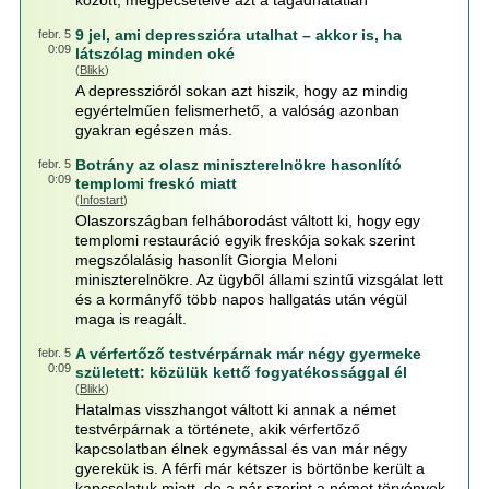
között, megpecsételve azt a tagadhatatlan
9 jel, ami depresszióra utalhat – akkor is, ha
febr. 5
0:09
látszólag minden oké
(
Blikk
)
A depresszióról sokan azt hiszik, hogy az mindig
egyértelműen felismerhető, a valóság azonban
gyakran egészen más.
Botrány az olasz miniszterelnökre hasonlító
febr. 5
0:09
templomi freskó miatt
(
Infostart
)
Olaszországban felháborodást váltott ki, hogy egy
templomi restauráció egyik freskója sokak szerint
megszólalásig hasonlít Giorgia Meloni
miniszterelnökre. Az ügyből állami szintű vizsgálat lett
és a kormányfő több napos hallgatás után végül
maga is reagált.
A vérfertőző testvérpárnak már négy gyermeke
febr. 5
0:09
született: közülük kettő fogyatékossággal él
(
Blikk
)
Hatalmas visszhangot váltott ki annak a német
testvérpárnak a története, akik vérfertőző
kapcsolatban élnek egymással és van már négy
gyerekük is. A férfi már kétszer is börtönbe került a
kapcsolatuk miatt, de a pár szerint a német törvények