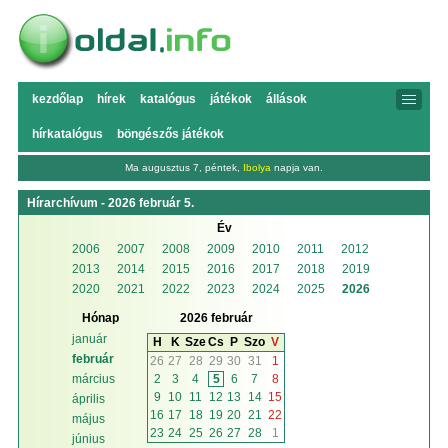
kezdőlap
hírek
katalógus
játékok
állások
hírkatalógus
böngészős játékok
Ma augusztus 7, péntek,
Ibolya
napja van.
Hírarchívum - 2026 február 5.
Év
2006
2007
2008
2009
2010
2011
2012
2013
2014
2015
2016
2017
2018
2019
2020
2021
2022
2023
2024
2025
2026
Hónap
2026 február
január
H
K
Sze
Cs
P
Szo
V
február
26
27
28
29
30
31
1
2
3
4
5
6
7
8
március
9
10
11
12
13
14
15
április
16
17
18
19
20
21
22
május
23
24
25
26
27
28
1
június