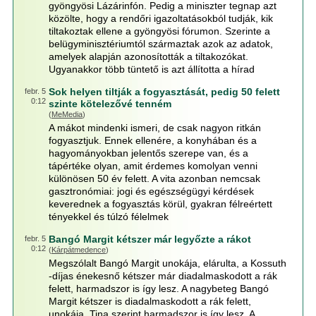
gyöngyösi Lázárinfón. Pedig a miniszter tegnap azt
közölte, hogy a rendőri igazoltatásokból tudják, kik
tiltakoztak ellene a gyöngyösi fórumon. Szerinte a
belügyminisztériumtól származtak azok az adatok,
amelyek alapján azonosították a tiltakozókat.
Ugyanakkor több tüntető is azt állította a hírad
Sok helyen tiltják a fogyasztását, pedig 50 felett
febr. 5
0:12
szinte kötelezővé tenném
(
MeMedia
)
A mákot mindenki ismeri, de csak nagyon ritkán
fogyasztjuk. Ennek ellenére, a konyhában és a
hagyományokban jelentős szerepe van, és a
tápértéke olyan, amit érdemes komolyan venni
különösen 50 év felett. A vita azonban nemcsak
gasztronómiai: jogi és egészségügyi kérdések
keverednek a fogyasztás körül, gyakran félreértett
tényekkel és túlzó félelmek
Bangó Margit kétszer már legyőzte a rákot
febr. 5
0:12
(
Kárpátmedence
)
Megszólalt Bangó Margit unokája, elárulta, a Kossuth
-díjas énekesnő kétszer már diadalmaskodott a rák
felett, harmadszor is így lesz. A nagybeteg Bangó
Margit kétszer is diadalmaskodott a rák felett,
unokája, Tina szerint harmadszor is így lesz. A