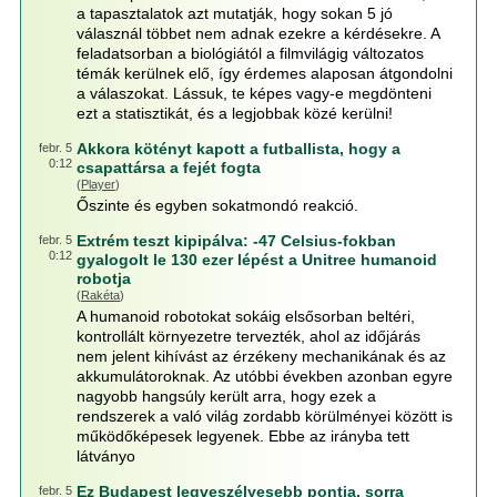
a tapasztalatok azt mutatják, hogy sokan 5 jó
válasznál többet nem adnak ezekre a kérdésekre. A
feladatsorban a biológiától a filmvilágig változatos
témák kerülnek elő, így érdemes alaposan átgondolni
a válaszokat. Lássuk, te képes vagy-e megdönteni
ezt a statisztikát, és a legjobbak közé kerülni!
Akkora kötényt kapott a futballista, hogy a
febr. 5
0:12
csapattársa a fejét fogta
(
Player
)
Őszinte és egyben sokatmondó reakció.
Extrém teszt kipipálva: -47 Celsius-fokban
febr. 5
0:12
gyalogolt le 130 ezer lépést a Unitree humanoid
robotja
(
Rakéta
)
A humanoid robotokat sokáig elsősorban beltéri,
kontrollált környezetre tervezték, ahol az időjárás
nem jelent kihívást az érzékeny mechanikának és az
akkumulátoroknak. Az utóbbi években azonban egyre
nagyobb hangsúly került arra, hogy ezek a
rendszerek a való világ zordabb körülményei között is
működőképesek legyenek. Ebbe az irányba tett
látványo
Ez Budapest legveszélyesebb pontja, sorra
febr. 5