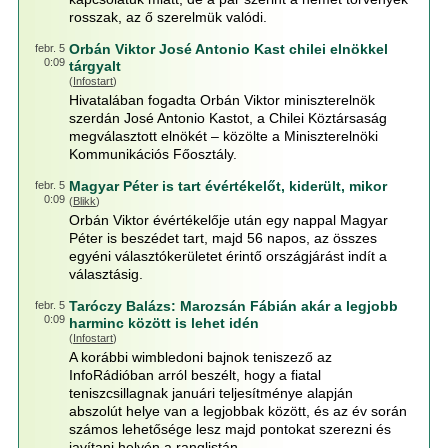
rosszak, az ő szerelmük valódi.
Orbán Viktor José Antonio Kast chilei elnökkel
febr. 5
0:09
tárgyalt
(
Infostart
)
Hivatalában fogadta Orbán Viktor miniszterelnök
szerdán José Antonio Kastot, a Chilei Köztársaság
megválasztott elnökét – közölte a Miniszterelnöki
Kommunikációs Főosztály.
Magyar Péter is tart évértékelőt, kiderült, mikor
febr. 5
0:09
(
Blikk
)
Orbán Viktor évértékelője után egy nappal Magyar
Péter is beszédet tart, majd 56 napos, az összes
egyéni választókerületet érintő országjárást indít a
választásig.
Taróczy Balázs: Marozsán Fábián akár a legjobb
febr. 5
0:09
harminc között is lehet idén
(
Infostart
)
A korábbi wimbledoni bajnok teniszező az
InfoRádióban arról beszélt, hogy a fiatal
teniszcsillagnak januári teljesítménye alapján
abszolút helye van a legjobbak között, és az év során
számos lehetősége lesz majd pontokat szerezni és
javítani helyén a ranglistán.