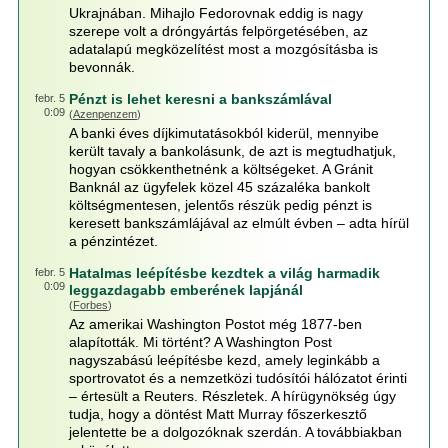
Ukrajnában. Mihajlo Fedorovnak eddig is nagy
szerepe volt a dróngyártás felpörgetésében, az
adatalapú megközelítést most a mozgósításba is
bevonnák.
Pénzt is lehet keresni a bankszámlával
febr. 5
0:09
(
Azenpenzem
)
A banki éves díjkimutatásokból kiderül, mennyibe
került tavaly a bankolásunk, de azt is megtudhatjuk,
hogyan csökkenthetnénk a költségeket. A Gránit
Banknál az ügyfelek közel 45 százaléka bankolt
költségmentesen, jelentős részük pedig pénzt is
keresett bankszámlájával az elmúlt évben – adta hírül
a pénzintézet.
Hatalmas leépítésbe kezdtek a világ harmadik
febr. 5
0:09
leggazdagabb emberének lapjánál
(
Forbes
)
Az amerikai Washington Postot még 1877-ben
alapították. Mi történt? A Washington Post
nagyszabású leépítésbe kezd, amely leginkább a
sportrovatot és a nemzetközi tudósítói hálózatot érinti
– értesült a Reuters. Részletek. A hírügynökség úgy
tudja, hogy a döntést Matt Murray főszerkesztő
jelentette be a dolgozóknak szerdán. A továbbiakban