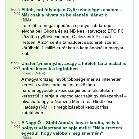
Eldőlt, hol folytatja a Győr tehetséges csatára –
febr. 5
0:09
Már csak a hivatalos bejelentés hiányzik
(
Blikk
)
Létrejött a megállapodás a spanyol labdarúgó-
élvonalbeli Girona és az NB I-es listavezető ETO FC
között a győriek csatárát, Olekszandr Piscsurt
illetően. A 204 centis támadóért sajtóhírek szerint
körülbelül 1 millió eurót kap a katalánoktól a magyar
klub.
Uristen@menny.hu, avagy a hitéleti tartalmakat is
febr. 5
0:09
online keresik a legtöbben
(
Kreatív Online
)
A magyarországi hívők többsége már az interneten
keresi a vallási tartalmakat, miközben
háromnegyedük a közösségimédia-felületeken
keresztül is tartja a kapcsolatot saját gyülekezetével –
olvasható egy, a Nemzeti Média- és Hírközlési
Hatóság (NMHH) megbízásából készült friss
kutatásban.
A Nagy Ő – Stohl András lánya elárulta, melyik
febr. 5
0:09
hölgyet választaná az apja mellé: "Nála éreztem
egyedül, hogy valóban megismerném"
(
Blikk
)