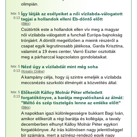
olimpián.
Így látják az esélyeiket a női vízilabda-válogatott
febr. 5
0:13
tagjai a hollandok elleni Eb-döntő előtt
(
Blikk
)
Csütörtök este a hollandok ellen vív meg a magyar
női vízilabda-válogatott a funchali Európa-bajnokság
trónjáért. A döntőt megelőzően a mieink részéről a
csapat egyik legrutinosabb játékosa, Garda Krisztina,
valamint a 19 éves center, Varró Eszter osztották
meg a párharccal kapcsolatos gondolataikat.
Nézd úgy a vízilabdát mint még soha
febr. 5
0:13
(
Kreatív Online
)
A kampány célja, hogy új szintre emeljék a vízilabda
meccsnézés szurkolói élményét a közvetítés által.
Előkerült Kálloy Molnár Péter elfeledett
febr. 5
0:13
forgatókönyve, a barátja megvalósítaná az álmát:
"Méltó és szép tisztelgés lenne az emléke előtt"
(
Blikk
)
A napokban igazi különlegességre bukkant Bagi Iván,
amikor előkerült a régi barátja és kollégája, a tavaly
decemberben elhunyt Kálloy Molnár Péter egykori
forgatókönyve. Az írás különösen nagy jelentőséggel
bír számára, mert a színész-rendező egyik nagy