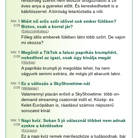
rendőrség szerint nem először drogozhatott a 28
éves anya a gyerekei előtt. És kereskedhetett is a
kábítószerrel. A bíróság letartóztatta a nőt.
Miért nő erős szőr idővel sok ember fülében?
febr. 5
0:09
Biztos, csak a korral jár?
(
EgészségKalauz
)
Főleg idős emberek fülében látni több szőrt. De vajon
mi okozza?
Megőrül a TikTok a falusi paprikás krumpliért,
febr. 5
0:09
nokedlivel az igazi, csak úgy kínálja magát
(
Hóvége
)
A paprikás krumpli jó megoldás lehet, ha nem
vágyunk semmi extrára, de mégis jól akarunk lakni.
Ez a változás a SkyShowtime-nál
febr. 5
0:09
(
Médiapiac
)
Valamennyi piacán erősít a SkyShowtime: több on-
demand streaming csatornát indít el, Közép- és
Kelet-Európában is, ráadásul számos népszerű
sorozatot kínál.
Napi kvíz: Sokan 5 jó válasznál többet nem adnak
febr. 5
0:09
ezekre a kérdésekre
(
Kvízguru
)
Ez a napi kvíz remek mérőeszköze a tudásodnak, bár