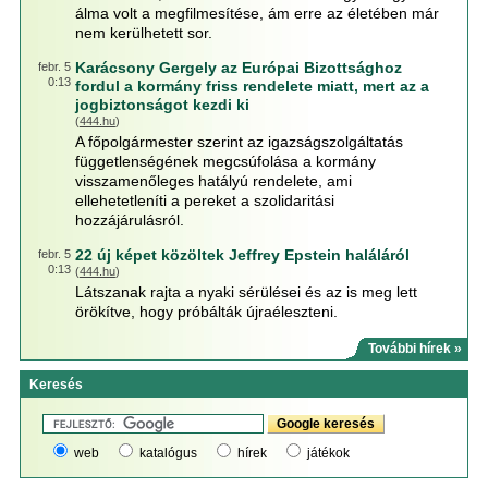
álma volt a megfilmesítése, ám erre az életében már
nem kerülhetett sor.
Karácsony Gergely az Európai Bizottsághoz
febr. 5
0:13
fordul a kormány friss rendelete miatt, mert az a
jogbiztonságot kezdi ki
(
444.hu
)
A főpolgármester szerint az igazságszolgáltatás
függetlenségének megcsúfolása a kormány
visszamenőleges hatályú rendelete, ami
ellehetetleníti a pereket a szolidaritási
hozzájárulásról.
22 új képet közöltek Jeffrey Epstein haláláról
febr. 5
0:13
(
444.hu
)
Látszanak rajta a nyaki sérülései és az is meg lett
örökítve, hogy próbálták újraéleszteni.
További hírek »
Keresés
web
katalógus
hírek
játékok