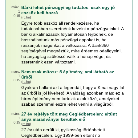
Bárki lehet pénzügyileg tudatos, csak egy jó
márc.
1
eszköz kell hozzá
0:15
(
rtl.hu
)
Egyre több eszköz áll rendelkezésre, ha
tudatosabban szeretnénk kezelni a pénzügyeinket. A
banki alkalmazások folyamatosan fejlődnek, de
használhatunk más pénzügyi appokat is, ha
rászánjuk magunkat a változásra. A Bank360
segítségével megnéztük, mire érdemes odafigyelni,
ha anyagilag szűkössé válik a hónap vége, és
szeretnénk ezen változtatni.
Nem csak mítosz: 5 építmény, ami látható az
márc.
1
űrből
0:15
(
rtl.hu
)
Gyakran hallani azt a legendát, hogy a Kínai nagy fal
az űrből is jól kivehető. A valóság azonban más: ez a
híres építmény nem tartozik azok közé, amelyeket
szabad szemmel észre lehet venni a világűrből.
27 év rejtélye tört meg Ceglédbercelen: eltűnt
márc.
1
anya maradványai kerültek elő
0:15
(
rtl.hu
)
27 év után derült ki, gyilkosság történhetett
Ceglédbercelen. Egy 1999-ben eltűnt nő