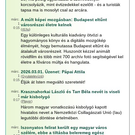
korcsolyázik, mint évtizedekkel ezelőtt - és a turisták
tapsa ma is mosolyt csal az arcára.
A múlt képei mozgásban: Budapest eltűnt
márc.
1
városrészei életre kelnek
0:15
(
rtl.hu
)
Egy különleges kulturális kiadvány ötvözi a
hagyományos könyv és a digitális mozgókép
élményét, hogy bemutassa Budapest eltűnt és
átalakult városrészeit. Huszonöt kézzel animált
rövidfilm és több mint 700 archív fotó segítségével kel
életre a főváros múltja és hangulata.
2026.03.01. Üzenet: Pápai Attila
márc.
1
(
Gyulatelevízió
)
0:15
Éljük át Isten megváltó szeretetét!
Krasznahorkai László és Tarr Béla nevét is viseli
márc.
1
már kisbolygó
0:17
(
Player
)
Három magyar vonatkozású kisbolygó kapott
hivatalos nevet a Nemzetközi Csillagászati Unió (Iau)
legutóbbi döntése értelmében.
Iszonyatos felirat került egy magyar város
márc.
1
szélére, ebbe a tiltásba beleremeg egész