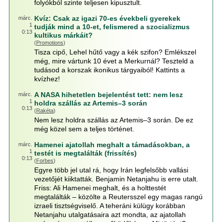
folyókból szinte teljesen kipusztult.
Kvíz: Csak az igazi 70-es évekbeli gyerekek
márc.
1
tudják mind a 10-et, felismered a szocializmus
0:13
kultikus márkáit?
(
Promotions
)
Tisza cipő, Lehel hűtő vagy a kék szifon? Emlékszel
még, mire vártunk 10 évet a Merkurnál? Teszteld a
tudásod a korszak ikonikus tárgyaiból! Kattints a
kvízhez!
A NASA hihetetlen bejelentést tett: nem lesz
márc.
1
holdra szállás az Artemis–3 során
0:13
(
Rakéta
)
Nem lesz holdra szállás az Artemis–3 során. De ez
még közel sem a teljes történet.
Hamenei ajatollah meghalt a támadásokban, a
márc.
1
testét is megtalálták (frissítés)
0:13
(
Forbes
)
Egyre több jel utal rá, hogy Irán legfelsőbb vallási
vezetőjét kiiktatták. Benjamin Netanjahu is erre utalt.
Friss: Ali Hamenei meghalt, és a holttestét
megtalálták – közölte a Reutersszel egy magas rangú
izraeli tisztségviselő. A teheráni külügy korábban
Netanjahu utalgatásaira azt mondta, az ajatollah