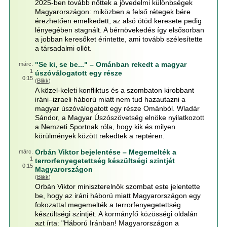
2025-ben tovább nőttek a jövedelmi különbségek
Magyarországon: miközben a felső rétegek bére
érezhetően emelkedett, az alsó ötöd keresete pedig
lényegében stagnált. A bérnövekedés így elsősorban
a jobban keresőket érintette, ami tovább szélesítette
a társadalmi ollót.
"Se ki, se be..." – Ománban rekedt a magyar
márc.
1
úszóválogatott egy része
0:15
(
Blikk
)
A közel-keleti konfliktus és a szombaton kirobbant
iráni–izraeli háború miatt nem tud hazautazni a
magyar úszóválogatott egy része Ománból. Wladár
Sándor, a Magyar Úszószövetség elnöke nyilatkozott
a Nemzeti Sportnak róla, hogy kik és milyen
körülmények között rekedtek a reptéren.
Orbán Viktor bejelentése – Megemelték a
márc.
1
terrorfenyegetettség készültségi szintjét
0:15
Magyarországon
(
Blikk
)
Orbán Viktor miniszterelnök szombat este jelentette
be, hogy az iráni háború miatt Magyarországon egy
fokozattal megemelték a terrorfenyegetettség
készültségi szintjét. A kormányfő közösségi oldalán
azt írta: "Háború Iránban! Magyarországon a