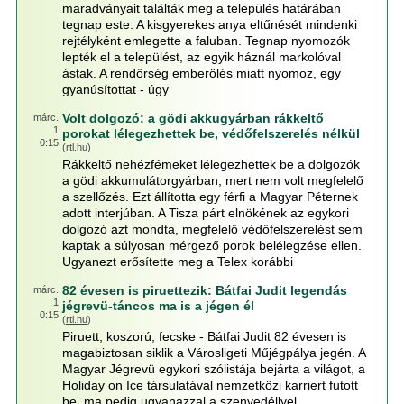
maradványait találták meg a település határában
tegnap este. A kisgyerekes anya eltűnését mindenki
rejtélyként emlegette a faluban. Tegnap nyomozók
lepték el a települést, az egyik háznál markolóval
ástak. A rendőrség emberölés miatt nyomoz, egy
gyanúsítottat - úgy
Volt dolgozó: a gödi akkugyárban rákkeltő
márc.
1
porokat lélegezhettek be, védőfelszerelés nélkül
0:15
(
rtl.hu
)
Rákkeltő nehézfémeket lélegezhettek be a dolgozók
a gödi akkumulátorgyárban, mert nem volt megfelelő
a szellőzés. Ezt állította egy férfi a Magyar Péternek
adott interjúban. A Tisza párt elnökének az egykori
dolgozó azt mondta, megfelelő védőfelszerelést sem
kaptak a súlyosan mérgező porok belélegzése ellen.
Ugyanezt erősítette meg a Telex korábbi
82 évesen is piruettezik: Bátfai Judit legendás
márc.
1
jégrevü-táncos ma is a jégen él
0:15
(
rtl.hu
)
Piruett, koszorú, fecske - Bátfai Judit 82 évesen is
magabiztosan siklik a Városligeti Műjégpálya jegén. A
Magyar Jégrevü egykori szólistája bejárta a világot, a
Holiday on Ice társulatával nemzetközi karriert futott
be, ma pedig ugyanazzal a szenvedéllyel