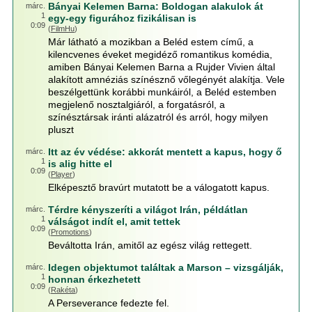
Bányai Kelemen Barna: Boldogan alakulok át
márc.
1
egy-egy figurához fizikálisan is
0:09
(
FilmHu
)
Már látható a mozikban a Beléd estem című, a
kilencvenes éveket megidéző romantikus komédia,
amiben Bányai Kelemen Barna a Rujder Vivien által
alakított amnéziás színésznő vőlegényét alakítja. Vele
beszélgettünk korábbi munkáiról, a Beléd estemben
megjelenő nosztalgiáról, a forgatásról, a
színésztársak iránti alázatról és arról, hogy milyen
pluszt
Itt az év védése: akkorát mentett a kapus, hogy ő
márc.
1
is alig hitte el
0:09
(
Player
)
Elképesztő bravúrt mutatott be a válogatott kapus.
Térdre kényszeríti a világot Irán, példátlan
márc.
1
válságot indít el, amit tettek
0:09
(
Promotions
)
Beváltotta Irán, amitől az egész világ rettegett.
Idegen objektumot találtak a Marson – vizsgálják,
márc.
1
honnan érkezhetett
0:09
(
Rakéta
)
A Perseverance fedezte fel.