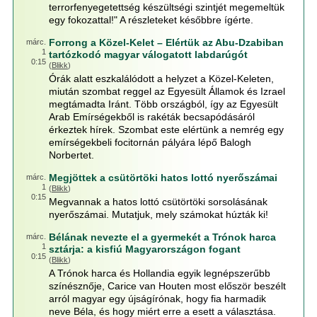
terrorfenyegetettség készültségi szintjét megemeltük
egy fokozattal!" A részleteket későbbre ígérte.
Forrong a Közel-Kelet – Elértük az Abu-Dzabiban
márc.
1
tartózkodó magyar válogatott labdarúgót
0:15
(
Blikk
)
Órák alatt eszkalálódott a helyzet a Közel-Keleten,
miután szombat reggel az Egyesült Államok és Izrael
megtámadta Iránt. Több országból, így az Egyesült
Arab Emírségekből is rakéták becsapódásáról
érkeztek hírek. Szombat este elértünk a nemrég egy
emírségekbeli focitornán pályára lépő Balogh
Norbertet.
Megjöttek a csütörtöki hatos lottó nyerőszámai
márc.
1
(
Blikk
)
0:15
Megvannak a hatos lottó csütörtöki sorsolásának
nyerőszámai. Mutatjuk, mely számokat húzták ki!
Bélának nevezte el a gyermekét a Trónok harca
márc.
1
sztárja: a kisfiú Magyarországon fogant
0:15
(
Blikk
)
A Trónok harca és Hollandia egyik legnépszerűbb
színésznője, Carice van Houten most először beszélt
arról magyar egy újságírónak, hogy fia harmadik
neve Béla, és hogy miért erre a esett a választása.