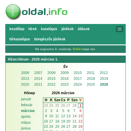
kezdőlap
hírek
katalógus
játékok
állások
hírkatalógus
böngészős játékok
Ma augusztus 9, vasárnap,
Emőd
napja van.
Hírarchívum - 2026 március 1.
Év
2006
2007
2008
2009
2010
2011
2012
2013
2014
2015
2016
2017
2018
2019
2020
2021
2022
2023
2024
2025
2026
Hónap
2026 március
január
H
K
Sze
Cs
P
Szo
V
február
23
24
25
26
27
28
1
2
3
4
5
6
7
8
március
9
10
11
12
13
14
15
április
16
17
18
19
20
21
22
május
23
24
25
26
27
28
29
június