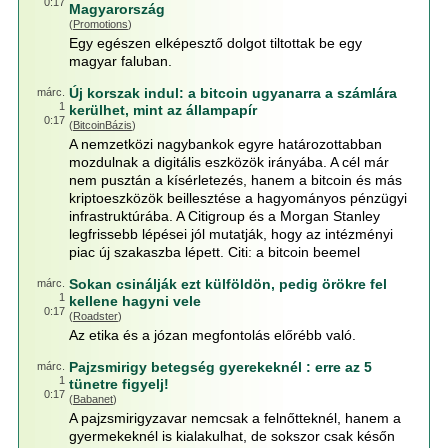
0:17
Magyarország
(
Promotions
)
Egy egészen elképesztő dolgot tiltottak be egy
magyar faluban.
Új korszak indul: a bitcoin ugyanarra a számlára
márc.
1
kerülhet, mint az állampapír
0:17
(
BitcoinBázis
)
A nemzetközi nagybankok egyre határozottabban
mozdulnak a digitális eszközök irányába. A cél már
nem pusztán a kísérletezés, hanem a bitcoin és más
kriptoeszközök beillesztése a hagyományos pénzügyi
infrastruktúrába. A Citigroup és a Morgan Stanley
legfrissebb lépései jól mutatják, hogy az intézményi
piac új szakaszba lépett. Citi: a bitcoin beemel
Sokan csinálják ezt külföldön, pedig örökre fel
márc.
1
kellene hagyni vele
0:17
(
Roadster
)
Az etika és a józan megfontolás előrébb való.
Pajzsmirigy betegség gyerekeknél : erre az 5
márc.
1
tünetre figyelj!
0:17
(
Babanet
)
A pajzsmirigyzavar nemcsak a felnőtteknél, hanem a
gyermekeknél is kialakulhat, de sokszor csak későn