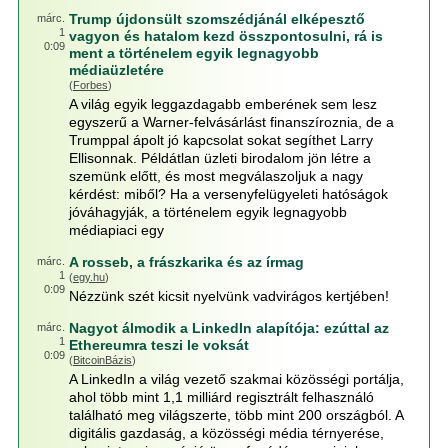
Trump újdonsült szomszédjánál elképesztő
márc.
1
vagyon és hatalom kezd összpontosulni, rá is
0:09
ment a történelem egyik legnagyobb
médiaüzletére
(
Forbes
)
A világ egyik leggazdagabb emberének sem lesz
egyszerű a Warner-felvásárlást finanszíroznia, de a
Trumppal ápolt jó kapcsolat sokat segíthet Larry
Ellisonnak. Példátlan üzleti birodalom jön létre a
szemünk előtt, és most megválaszoljuk a nagy
kérdést: miből? Ha a versenyfelügyeleti hatóságok
jóváhagyják, a történelem egyik legnagyobb
médiapiaci egy
A rosseb, a frászkarika és az írmag
márc.
1
(
egy.hu
)
0:09
Nézzünk szét kicsit nyelvünk vadvirágos kertjében!
Nagyot álmodik a LinkedIn alapítója: ezúttal az
márc.
1
Ethereumra teszi le voksát
0:09
(
BitcoinBázis
)
A LinkedIn a világ vezető szakmai közösségi portálja,
ahol több mint 1,1 milliárd regisztrált felhasználó
található meg világszerte, több mint 200 országból. A
digitális gazdaság, a közösségi média térnyerése,