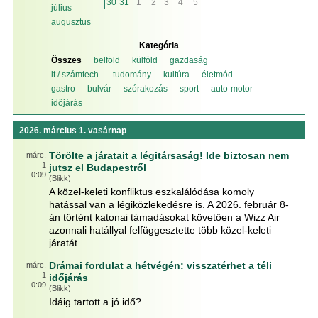
30
31
1
2
3
4
5
július
augusztus
Kategória
Összes
belföld
külföld
gazdaság
it / számtech.
tudomány
kultúra
életmód
gastro
bulvár
szórakozás
sport
auto-motor
időjárás
2026. március 1. vasárnap
Törölte a járatait a légitársaság! Ide biztosan nem
márc.
1
jutsz el Budapestről
0:09
(
Blikk
)
A közel-keleti konfliktus eszkalálódása komoly
hatással van a légiközlekedésre is. A 2026. február 8-
án történt katonai támadásokat követően a Wizz Air
azonnali hatállyal felfüggesztette több közel-keleti
járatát.
Drámai fordulat a hétvégén: visszatérhet a téli
márc.
1
időjárás
0:09
(
Blikk
)
Idáig tartott a jó idő?