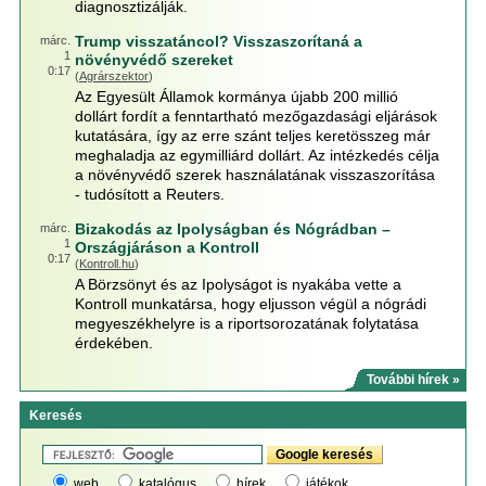
diagnosztizálják.
Trump visszatáncol? Visszaszorítaná a
márc.
1
növényvédő szereket
0:17
(
Agrárszektor
)
Az Egyesült Államok kormánya újabb 200 millió
dollárt fordít a fenntartható mezőgazdasági eljárások
kutatására, így az erre szánt teljes keretösszeg már
meghaladja az egymilliárd dollárt. Az intézkedés célja
a növényvédő szerek használatának visszaszorítása
- tudósított a Reuters.
Bizakodás az Ipolyságban és Nógrádban –
márc.
1
Országjáráson a Kontroll
0:17
(
Kontroll.hu
)
A Börzsönyt és az Ipolyságot is nyakába vette a
Kontroll munkatársa, hogy eljusson végül a nógrádi
megyeszékhelyre is a riportsorozatának folytatása
érdekében.
További hírek »
Keresés
web
katalógus
hírek
játékok