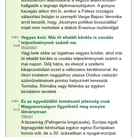
Minisztérium államtitkárát a végzős állatorvostan-
hallgatók a tegnapi diplomaosztójukon. A gúnyos
kacagás akkor tört ki, amikor a Fidesz országos
választási listáján is szereplő Varga-Bajusz Veronika
arról beszélt, hogy „kicsinyes politikai bosszúállás”
miatt nem mehettek a diákok Erasmus ösztöndíjjal
Vegyes kvíz: Már öt eltalált kérdés is csodás
márc.
1
teljesítménynek számít ma
0:09
(
Kvízguru
)
Vágj bele ebbe az izgalmas vegyes kvízbe, ahol már
öt eltalált kérdés is csodás teljesítménynek számít a
mai napon. Dőlj hátra, és élvezd a szellemi
kikapcsolódást ezzel a változatos kérdéssorral. Az
ókori irodalom nagyjaihoz utazva Ovidius császári
száműzetésének pontos helyszínét keressük
Tomisba, Rómába vagy Athénba az egykori
birodalom területé
Ez az egyedülálló természeti jelenség csak
márc.
1
Magyarországon figyelhető meg ennyire
0:13
látványosan
(
Player
)
A tiszavirág (Palingenia longicauda), Európa egyik
legnagyobb kérészfaja egykor egész Európában
honos volt, de a 20. században a nyugat-európai