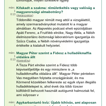
Elmondjuk, milyen tünetekre figyelj!
Kifakadt a szakma: rémületkeltés vagy valóság a
márc.
1
magyarországi almabotrány?
0:13
(
Agrárszektor
)
Többmillió magyar rémült meg attól a vizsgálattól,
amely szermaradványokat mutatott ki a magyar
almákban. Az Alapvetés podcast eheti epizódjában
Apáti Ferenc, a FruitVeb elnöke, Nagy Attila, a Nébih
élelmiszerlánc-biztonsági laboratórium igazgatója és
Szűcs Csaba, a Nébih növényvédelmi igazgatója
értékelte a kialakult helyzetet.
Magyar Péter szerint a Fidesz a hulladékmaffia
márc.
1
oldalára állt
0:13
(
Kontroll.hu
)
A Tisza Párt elnöke szerint a Fidesz több
képviselőjelöltje és egy minisztere is „a
hulladékmaffia oldalára állt”. Magyar Péter pénteken
Vas megyében folytatta országjárását, és ma
Körmend közelében felkereste az egyik olyan illegális
hulladéktelepet is, ahol évek óta több tízezer
külföldről behozott használt autógumit halmoztak fel,
ami súlyosan v
Agykarbantartó kvíz: Újabb kihívás, ami alaposan
márc.
1