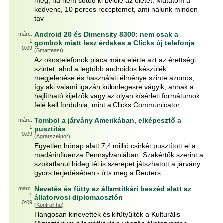
meg, ha nem sütöd ki belőle az életet. Mutatom a
kedvenc, 10 perces receptemet, ami nálunk minden
tav
Android 20 és Dimensity 8300: nem csak a
márc.
1
gombok miatt lesz érdekes a Clicks új telefonja
0:09
(
Smarteast
)
Az okostelefonok piaca mára elérte azt az érettségi
szintet, ahol a legtöbb androidos készülék
megjelenése és használati élménye szinte azonos,
így aki valami igazán különlegesre vágyik, annak a
hajlítható kijelzők vagy az olyan kísérleti formátumok
felé kell fordulnia, mint a Clicks Communicator
Tombol a járvány Amerikában, elképesztő a
márc.
1
pusztítás
0:09
(
Agrárszektor
)
Egyetlen hónap alatt 7,4 millió csirkét pusztított el a
madárinfluenza Pennsylvaniában. Szakértők szerint a
szokatlanul hideg tél is szerepet játszhatott a járvány
gyors terjedésében - írta meg a Reuters.
Nevetés és fütty az államtitkári beszéd alatt az
márc.
1
állatorvosi diplomaosztón
0:09
(
Kontroll.hu
)
Hangosan kinevették és kifütyülték a Kulturális