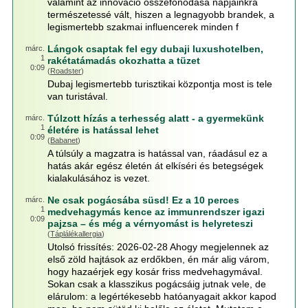
valamint az innováció összefonódása napjainkra
természetessé vált, hiszen a legnagyobb brandek, a
legismertebb szakmai influencerek minden f
Lángok csaptak fel egy dubaji luxushotelben,
márc.
1
rakétatámadás okozhatta a tüzet
0:09
(
Roadster
)
Dubaj legismertebb turisztikai központja most is tele
van turistával.
Túlzott hízás a terhesség alatt - a gyermekünk
márc.
1
életére is hatással lehet
0:09
(
Babanet
)
A túlsúly a magzatra is hatással van, ráadásul ez a
hatás akár egész életén át elkíséri és betegségek
kialakulásához is vezet.
Ne csak pogácsába süsd! Ez a 10 perces
márc.
1
medvehagymás kence az immunrendszer igazi
0:09
pajzsa – és még a vérnyomást is helyreteszi
(
Táplálékallergia
)
Utolsó frissítés: 2026-02-28 Ahogy megjelennek az
első zöld hajtások az erdőkben, én már alig várom,
hogy hazaérjek egy kosár friss medvehagymával.
Sokan csak a klasszikus pogácsáig jutnak vele, de
elárulom: a legértékesebb hatóanyagait akkor kapod