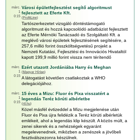
Városi épületfejlesztést segítő algoritmust
márc.
1
fejlesztett az Eferte Kft.
0:15
(
ProfitLine
)
Tartószerkezetet vizsgáló döntéstámogató
algoritmust és hozzá kapcsolódó adatbázist fejlesztett
az Eferte Mérnöki Tanácsadó és Szolgáltató Kft. a
meglévő városi épületek fejlesztésének segítésére, a
257,6 millió forint összköltségvetésű projekt a
Nemzeti Kutatási, Fejlesztési és Innovációs Hivataltól
kapott 199,9 millió forint vissza nem térítendő
Ezért utazott Jordániába Harry és Meghan
márc.
1
(
Magyar Hírlap
)
0:15
A látogatást követően csatlakoztak a WHO
delegációjához.
15 éves a Mizu: Fluor és Pixa visszatért a
márc.
1
legendás Teréz körúti albérletbe
0:15
(
rtl.hu
)
Közel másfél évtizeddel a Mizu megjelenése után
Fluor és Pixa újra felidézik a Teréz körúti albérletük
emlékeit, ahol a legendás klip készült. A közös múlt, a
zenei sikerek és a nehézségek egyaránt
megelevenednek, miközben a zenészek a jövőbeli
fesztiválszezonra készülnek.