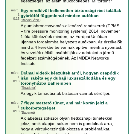
egészséges, az állam működőképes. Mi történt?
Egy rendkívül kellemetlen biztonsági rést találtak
márc.
1
gyártótól függetlenül minden autóban
0:13
(
BitcoinBázis
)
A gumiabroncsnyomás-ellenőrző rendszerek (TPMS
– tire pressure monitoring systems) 2014. november
1-óta kötelezőek minden, az Európai Unióban
újonnan forgalomba helyezett autókban. Az érzékelők
mind a 4 kerékbe be vannak építve, mérik a nyomást,
és vezeték nélkül továbbítják az adatokat a jármű
fedélzeti számítógépének. Az IMDEA Networks
Institute
Drámai videók készültek arról, hogyan csapódik
márc.
1
iráni rakéta egy dubaji luxusszállodába és egy
0:13
toronyházba Bahreinben
(
Roadster
)
Az egyik támadásnak biztosan vannak sérültjei.
7 figyelmeztető tünet, ami már korán jelzi a
márc.
1
cukorbetegséget
0:13
(
Babanet
)
A diabétesz sokszor olyan hétköznapi tünetekkel
jelez, amik alapján sokan nem is gondolnak arra,
hogy a vércukorszintjük okozza a problémáikat.