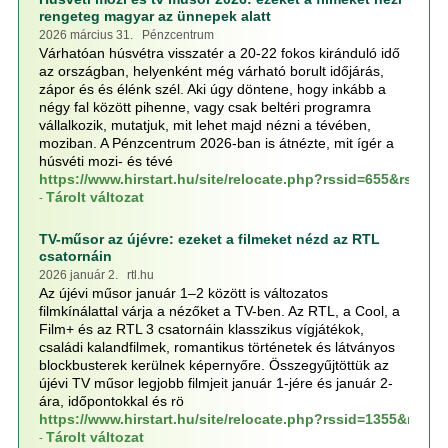
rengeteg magyar az ünnepek alatt
2026 március 31. Pénzcentrum
Várhatóan húsvétra visszatér a 20-22 fokos kiránduló idő
az országban, helyenként még várható borult időjárás,
zápor és és élénk szél. Aki úgy döntene, hogy inkább a
négy fal között pihenne, vagy csak beltéri programra
vállalkozik, mutatjuk, mit lehet majd nézni a tévében,
moziban. A Pénzcentrum 2026-ban is átnézte, mit ígér a
húsvéti mozi- és tévé
https://www.hirstart.hu/site/relocate.php?rssid=655&rssp
Tárolt változat
-
TV-műsor az újévre: ezeket a filmeket nézd az RTL
csatornáin
2026 január 2. rtl.hu
Az újévi műsor január 1–2 között is változatos
filmkínálattal várja a nézőket a TV-ben. Az RTL, a Cool, a
Film+ és az RTL 3 csatornáin klasszikus vígjátékok,
családi kalandfilmek, romantikus történetek és látványos
blockbusterek kerülnek képernyőre. Összegyűjtöttük az
újévi TV műsor legjobb filmjeit január 1-jére és január 2-
ára, időpontokkal és rö
https://www.hirstart.hu/site/relocate.php?rssid=1355&rss
Tárolt változat
-