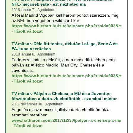
NFL-meccsek este - ezt nézheted ma
2018 január 7. Agroinform
A Real Madrid Vigóban kell három pontot szerezzen, míg
az NFL-ben véget ér a wild card-kör.
https://www.hirstart.hu/site/relocate.php?rssid=903&rssp
Tárolt változat
-
TV-műsor: Délelőtt tenisz, délután LaLiga, Serie A és
FA-kupa a teríteken
2018 január 6. Agroinform
Federerrel indul a délelőtt, a nap második felében pedig
pályán az Atlético Madrid, Man City, Chelsea és a
Juventus is.
https://www.hirstart.hu/site/relocate.php?rssid=903&rssp
Tárolt változat
-
TV-műsor: Pályán a Chelsea, a MU és a Juventus,
főszerepben a darts-vb elődöntők - szombati műsor
2017 december 30. Agroinform
Angol és olasz meccsek, illetve darts-vb elődöntők a
szombati menüben.
www.hatharom.com/2017/12/30/palyan-a-chelsea-a-mu-es-a
Tárolt változat
-