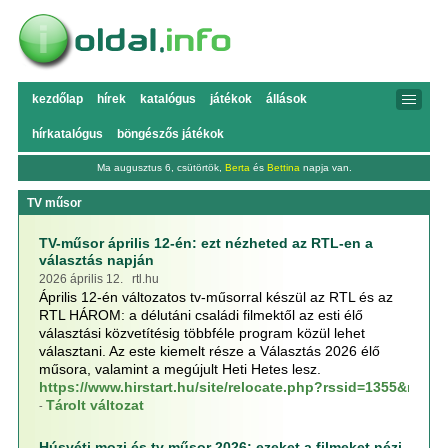
kezdőlap
hírek
katalógus
játékok
állások
hírkatalógus
böngészős játékok
Ma augusztus 6, csütörtök,
Berta
és
Bettina
napja van.
TV műsor
TV-műsor április 12-én: ezt nézheted az RTL-en a
választás napján
2026 április 12. rtl.hu
Április 12-én változatos tv-műsorral készül az RTL és az
RTL HÁROM: a délutáni családi filmektől az esti élő
választási közvetítésig többféle program közül lehet
választani. Az este kiemelt része a Választás 2026 élő
műsora, valamint a megújult Heti Hetes lesz.
https://www.hirstart.hu/site/relocate.php?rssid=1355&rss
Tárolt változat
-
Húsvéti mozi és tv műsor 2026: ezeket a filmeket nézi