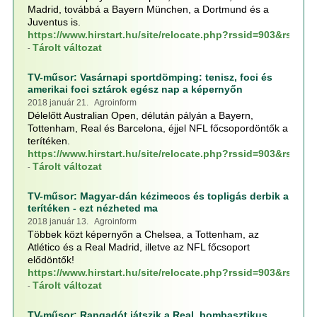
Madrid, továbbá a Bayern München, a Dortmund és a
Juventus is.
https://www.hirstart.hu/site/relocate.php?rssid=903&rssp
Tárolt változat
-
TV-műsor: Vasárnapi sportdömping: tenisz, foci és
amerikai foci sztárok egész nap a képernyőn
2018 január 21. Agroinform
Délelőtt Australian Open, délután pályán a Bayern,
Tottenham, Real és Barcelona, éjjel NFL főcsopordöntők a
terítéken.
https://www.hirstart.hu/site/relocate.php?rssid=903&rssp
Tárolt változat
-
TV-műsor: Magyar-dán kézimeccs és topligás derbik a
terítéken - ezt nézheted ma
2018 január 13. Agroinform
Többek közt képernyőn a Chelsea, a Tottenham, az
Atlético és a Real Madrid, illetve az NFL főcsoport
elődöntők!
https://www.hirstart.hu/site/relocate.php?rssid=903&rssp
Tárolt változat
-
TV-műsor: Rangadót játszik a Real, bombasztikus