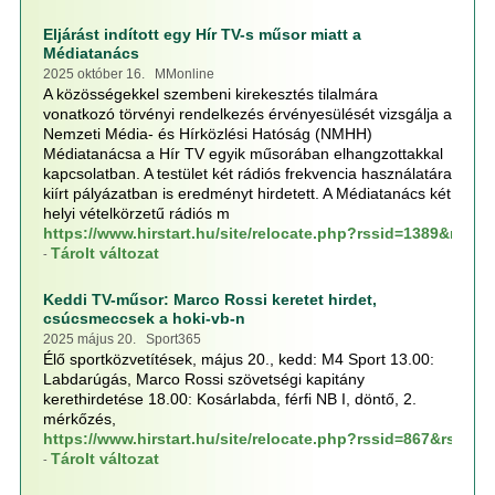
Eljárást indított egy Hír TV-s műsor miatt a
Médiatanács
2025 október 16. MMonline
A közösségekkel szembeni kirekesztés tilalmára
vonatkozó törvényi rendelkezés érvényesülését vizsgálja a
Nemzeti Média- és Hírközlési Hatóság (NMHH)
Médiatanácsa a Hír TV egyik műsorában elhangzottakkal
kapcsolatban. A testület két rádiós frekvencia használatára
kiírt pályázatban is eredményt hirdetett. A Médiatanács két
helyi vételkörzetű rádiós m
https://www.hirstart.hu/site/relocate.php?rssid=1389&rss
Tárolt változat
-
Keddi TV-műsor: Marco Rossi keretet hirdet,
csúcsmeccsek a hoki-vb-n
2025 május 20. Sport365
Élő sportközvetítések, május 20., kedd: M4 Sport 13.00:
Labdarúgás, Marco Rossi szövetségi kapitány
kerethirdetése 18.00: Kosárlabda, férfi NB I, döntő, 2.
mérkőzés,
https://www.hirstart.hu/site/relocate.php?rssid=867&rssp
Tárolt változat
-