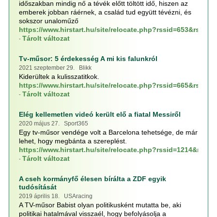
időszakban mindig nő a tévék előtt töltött idő, hiszen az
emberek jobban ráérnek, a család tud együtt tévézni, és
sokszor unaloműző
https://www.hirstart.hu/site/relocate.php?rssid=653&rssp
Tárolt változat
-
Tv-műsor: 5 érdekesség A mi kis falunkról
2021 szeptember 29. Blikk
Kiderültek a kulisszatitkok.
https://www.hirstart.hu/site/relocate.php?rssid=665&rssp
Tárolt változat
-
Elég kellemetlen videó került elő a fiatal Messiről
2020 május 27. Sport365
Egy tv-műsor vendége volt a Barcelona tehetsége, de már
lehet, hogy megbánta a szereplést.
https://www.hirstart.hu/site/relocate.php?rssid=1214&rss
Tárolt változat
-
A cseh kormányfő élesen bírálta a ZDF egyik
tudósítását
2019 április 18. USAracing
A TV-műsor Babist olyan politikusként mutatta be, aki
politikai hatalmával visszaél, hogy befolyásolja a