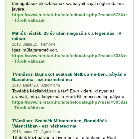
támogatások elosztásának szabályait saját cégbirodalma
javára.
https://www.hirstart.hu/site/relocate.php?rssid=678&rssp
Tárolt változat
-
Milliók nézték, 28 év után megszűnik a legendás TV
műsor
2018 június 15. Femcafe
Igazi műfajteremtő volt.
https://www.hirstart.hu/site/relocate.php?rssid=733&rssp
Tárolt változat
-
TV-műsor: Bajnokot avatnak Melbourne-ben, pályán a
Barcelona - ezt nézheted ma
2018 január 28. Agroinform
Továbbá kézilabdában a férfi Eb-n kiderül ki nyeri az
aranyat, míg a lányoknál a Fradi BL-meccsen lép pályára.
https://www.hirstart.hu/site/relocate.php?rssid=903&rssp
Tárolt változat
-
TV-műsor: Szalaiék Münchenben, Ronaldóék
Valenciában - ezt nézheted ma
2018 január 27. Agroinform
Többek közt pályán a Liverpool, a Tottenham, a Real