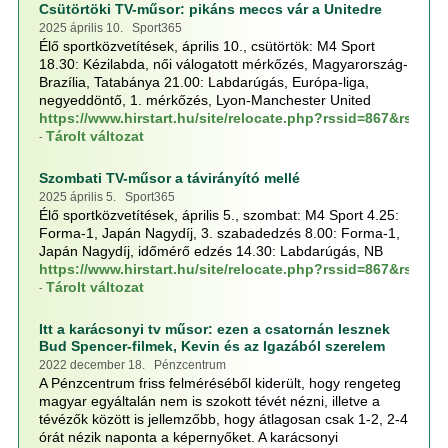
Csütörtöki TV-műsor: pikáns meccs vár a Unitedre
2025 április 10. Sport365
Élő sportközvetítések, április 10., csütörtök: M4 Sport
18.30: Kézilabda, női válogatott mérkőzés, Magyarország-
Brazília, Tatabánya 21.00: Labdarúgás, Európa-liga,
negyeddöntő, 1. mérkőzés, Lyon-Manchester United
https://www.hirstart.hu/site/relocate.php?rssid=867&rssp
Tárolt változat
-
Szombati TV-műsor a távirányító mellé
2025 április 5. Sport365
Élő sportközvetítések, április 5., szombat: M4 Sport 4.25:
Forma-1, Japán Nagydíj, 3. szabadedzés 8.00: Forma-1,
Japán Nagydíj, időmérő edzés 14.30: Labdarúgás, NB
https://www.hirstart.hu/site/relocate.php?rssid=867&rssp
Tárolt változat
-
Itt a karácsonyi tv műsor: ezen a csatornán lesznek
Bud Spencer-filmek, Kevin és az Igazából szerelem
2022 december 18. Pénzcentrum
A Pénzcentrum friss felméréséből kiderült, hogy rengeteg
magyar egyáltalán nem is szokott tévét nézni, illetve a
tévézők között is jellemzőbb, hogy átlagosan csak 1-2, 2-4
órát nézik naponta a képernyőket. A karácsonyi