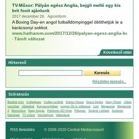
TV-Műsor: Pályán egész Anglia, bejgli mellé egy kis
brit focit ajánlunk
2017 december 26. Agroinform
A Boxing Day-en angol futballdömpinggel öblíthetjük le a
karácsonyi sokkot.
www.hatharom.com/2017/12/26/palyan-egesz-anglia-bejgli-m
Tárolt változat
-
Következő oldal
Hírkereső
Részletes keresés...
Szórakozás
Barátok közt
Csillagkapu
Csillag születik
Doktor House
Grace klinika
Harry Potter
Jóban
rosszban
Jóbarátok
Kutyaszorítóban
Legyen Ön is milliomos
Lost
Megasztár
Megasztár
4
Moziműsor
Nagy fogyás
Pokémon GO hírek
Pókerarc
Sztárok celebek
Született
feleségek
TV műsor
Vészhelyzet
Villantások
RSS Beküldés
© 2006-2020 Central Médiacsoport