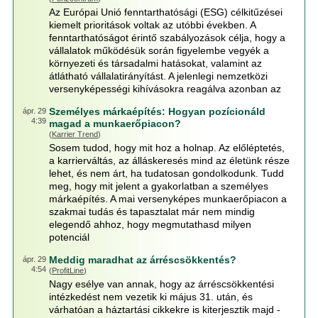
Az Európai Unió fenntarthatósági (ESG) célkitűzései
kiemelt prioritások voltak az utóbbi években. A
fenntarthatóságot érintő szabályozások célja, hogy a
vállalatok működésük során figyelembe vegyék a
környezeti és társadalmi hatásokat, valamint az
átlátható vállalatirányítást. A jelenlegi nemzetközi
versenyképességi kihívásokra reagálva azonban az
Személyes márkaépítés: Hogyan pozícionáld
ápr. 29
4:39
magad a munkaerőpiacon?
(
Karrier Trend
)
Sosem tudod, hogy mit hoz a holnap. Az előléptetés,
a karrierváltás, az álláskeresés mind az életünk része
lehet, és nem árt, ha tudatosan gondolkodunk. Tudd
meg, hogy mit jelent a gyakorlatban a személyes
márkaépítés. A mai versenyképes munkaerőpiacon a
szakmai tudás és tapasztalat már nem mindig
elegendő ahhoz, hogy megmutathasd milyen
potenciál
Meddig maradhat az árréscsökkentés?
ápr. 29
4:54
(
ProfitLine
)
Nagy esélye van annak, hogy az árréscsökkentési
intézkedést nem vezetik ki május 31. után, és
várhatóan a háztartási cikkekre is kiterjesztik majd -