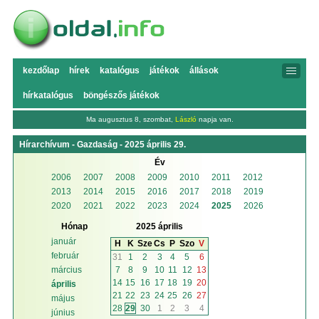
kezdőlap
hírek
katalógus
játékok
állások
hírkatalógus
böngészős játékok
Ma augusztus 8, szombat,
László
napja van.
Hírarchívum - Gazdaság - 2025 április 29.
Év
2006
2007
2008
2009
2010
2011
2012
2013
2014
2015
2016
2017
2018
2019
2020
2021
2022
2023
2024
2025
2026
Hónap
2025 április
január
H
K
Sze
Cs
P
Szo
V
február
31
1
2
3
4
5
6
7
8
9
10
11
12
13
március
14
15
16
17
18
19
20
április
21
22
23
24
25
26
27
május
28
29
30
1
2
3
4
június