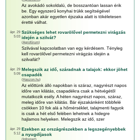
Az avokádó sokoldalú, de bosszantóan lassan érik
be. Egy egyszerű konyhai trükk segítségével
azonban akár egyetlen éjszaka alatt is tökéletesen
éretté válhat.
Szükséges lehet rovarölővel permetezni virágzás
ápr. 29
5:03
idején a szilvát?
(
Agrofórum
)
Szilvával kapcsolatban van egy kérdésem. Tényleg
kell rovarölővel permetezni virágzás idején a
szilvafát?
Melegszik az idő, száradnak a talajok: ekkor jöhet
ápr. 29
5:09
csapadék
(
Haszon.hu
)
Az előttünk álló napokban is száraz, nagyrészt napos
időre van kilátás, csapadékra csak a hétvégétől
mutatkozik esély. A héten nagyrészt napos, száraz,
meleg időre van kilátás. Bár éjszakánként többfelé
csökken 10 fok alá a hőmérséklet, talajmenti fagyok
is csak a hét első felében lehetnek a hidegre
hajlamos helyeken. Melegszik az idő, szer
Ezekben az országrészekben a legszegényebbek
ápr. 29
5:12
a nyugdíjasok
(
Infostart
)