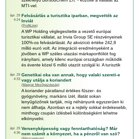
székhelyű BorsodChem Zrt. - közölte a vállalat az
MTI-vel.
Felvásárlás a turisztika iparban, megvették az
ápr. 29
4:24
Inviát
(
ProfitLine
)
A WP Holding véglegesítette a vezető európai
turisztikai vállalat, az Invia Group SE részvényeinek
100%-os felvásárlását. Az akvizíció értéke 242,8
millió euró volt. Az integráció eredményeként a
jövőben a WP széles utazási márkaportfóliót fog
irányítani, amely kilenc európai országban működik
és évente közel 6 millió utazót szolgál ki. A turisztik
Genetikai oka van annak, hogy valaki szereti-e
ápr. 29
4:33
vagy utálja a koriandert
(
Magyar Mezőgazdaság
)
A koriander páratlanul értékes fűszer- és
gyógynövény, markáns ízét, illatát sokan
lenyűgözőnek tartják, míg néhányunk egyszerűen ki
nem állhatja. Azonban ez a rejtély sokkal érdekesebb,
minthogy csupán ízlésbeli különbségként lehetne
elkönyvelni.
Versenyképesség vagy fenntarthatóság? Már
ápr. 29
4:36
nem számít a környezet, ha a pénzről van szó?
(
Pénzcentrum
)