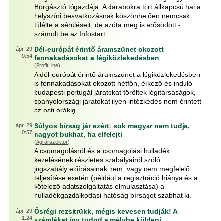
Horgásztó tógazdája. A darabokra tört állkapcsú hal a
helyszíni beavatkozásnak köszönhetően nemcsak
túlélte a sérüléseit, de azóta meg is erősödött -
számolt be az Infostart.
Dél-európát érintő áramszünet okozott
ápr. 29
0:54
fennakadásokat a légiközlekedésben
(
ProfitLine
)
A dél-európát érintő áramszünet a légiközlekedésben
is fennakadásokat okozott hétfőn, érkező és induló
budapesti portugál járatokat töröltek légitársaságok,
spanyolországi járatokat ilyen intézkedés nem érintett
az esti órákig.
Súlyos bírság jár ezért: sok magyar nem tudja,
ápr. 29
0:57
nagyot bukhat, ha elfelejti
(
Agrárszektor
)
A csomagolásról és a csomagolási hulladék
kezelésének részletes szabályairól szóló
jogszabály előírásainak nem, vagy nem megfelelő
teljesítése esetén (például a regisztráció hiánya és a
kötelező adatszolgáltatás elmulasztása) a
hulladékgazdálkodási hatóság bírságot szabhat ki.
Ősrégi rezsitrükk, mégis kevesen tudják! A
ápr. 29
1:24
számlákat így tudod a mélybe küldeni