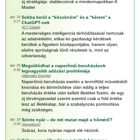
új stratégiája: stablecoinok a mindennapokban A
Master
Sokba kerül a “köszönöm” és a “kérem” a
ápr. 29
5:27
ChatGPT-nek
(
ICT Global
)
A mesterséges intelligencia térhódításával nemcsak
az adatvédelmi, etikai és gazdasági kérdések
kerültek a figyelem középpontjába, hanem olyan,
elsőre apróságnak tűnő részletek is, mint az
udvariasság.
Megoldódhat a naperőmű-beruházások
ápr. 29
5:30
legnagyobb adózási problémája
(
Alternatív Energia
)
Naperőmű-beruházás esetén a termőföld művelésből
kivonása és átminősítése után eddig a teljes
beruházás értéke után kellett illetéket fizetni, de egy
új törvényjavaslat szerint ezentúl csak a föld értéke
lesz az illetékalap, bár a szabályozás pontosítása
még szükséges.
Szinte nyár – de mit mutat majd a hőmérő?
ápr. 29
5:30
(
Agroinform
)
Száraz, kora nyárias napok elé nézünk.