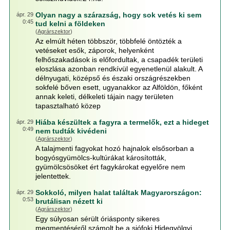
Olyan nagy a szárazság, hogy sok vetés ki sem
ápr. 29
0:45
tud kelni a földeken
(
Agrárszektor
)
Az elmúlt héten többször, többfelé öntözték a
vetéseket esők, záporok, helyenként
felhőszakadások is előfordultak, a csapadék területi
eloszlása azonban rendkívül egyenetlenül alakult. A
délnyugati, középső és északi országrészekben
sokfelé bőven esett, ugyanakkor az Alföldön, főként
annak keleti, délkeleti tájain nagy területen
tapasztalható közep
Hiába készültek a fagyra a termelők, ezt a hideget
ápr. 29
0:49
nem tudták kivédeni
(
Agrárszektor
)
A talajmenti fagyokat hozó hajnalok elsősorban a
bogyósgyümölcs-kultúrákat károsították,
gyümölcsösöket ért fagykárokat egyelőre nem
jelentettek.
Sokkoló, milyen halat találtak Magyarországon:
ápr. 29
0:53
brutálisan nézett ki
(
Agrárszektor
)
Egy súlyosan sérült óriásponty sikeres
megmentéséről számolt be a siófoki Hidegvölgyi