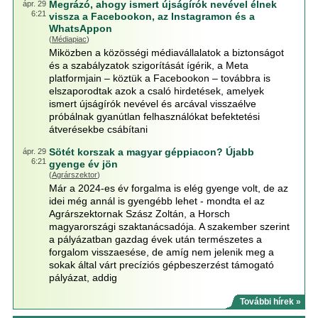
Megrázó, ahogy ismert újságírók nevével élnek
ápr. 29
6:21
vissza a Facebookon, az Instagramon és a
WhatsAppon
(
Médiapiac
)
Miközben a közösségi médiavállalatok a biztonságot
és a szabályzatok szigorítását ígérik, a Meta
platformjain – köztük a Facebookon – továbbra is
elszaporodtak azok a csaló hirdetések, amelyek
ismert újságírók nevével és arcával visszaélve
próbálnak gyanútlan felhasználókat befektetési
átverésekbe csábítani
Sötét korszak a magyar géppiacon? Újabb
ápr. 29
6:21
gyenge év jön
(
Agrárszektor
)
Már a 2024-es év forgalma is elég gyenge volt, de az
idei még annál is gyengébb lehet - mondta el az
Agrárszektornak Szász Zoltán, a Horsch
magyarországi szaktanácsadója. A szakember szerint
a pályázatban gazdag évek után természetes a
forgalom visszaesése, de amíg nem jelenik meg a
sokak által várt precíziós gépbeszerzést támogató
pályázat, addig
További hírek »