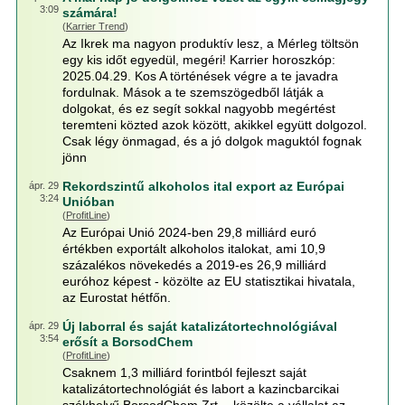
3:09
számára!
(
Karrier Trend
)
Az Ikrek ma nagyon produktív lesz, a Mérleg töltsön
egy kis időt egyedül, megéri! Karrier horoszkóp:
2025.04.29. Kos A történések végre a te javadra
fordulnak. Mások a te szemszögedből látják a
dolgokat, és ez segít sokkal nagyobb megértést
teremteni közted azok között, akikkel együtt dolgozol.
Csak légy önmagad, és a jó dolgok maguktól fognak
jönn
Rekordszintű alkoholos ital export az Európai
ápr. 29
3:24
Unióban
(
ProfitLine
)
Az Európai Unió 2024-ben 29,8 milliárd euró
értékben exportált alkoholos italokat, ami 10,9
százalékos növekedés a 2019-es 26,9 milliárd
euróhoz képest - közölte az EU statisztikai hivatala,
az Eurostat hétfőn.
Új laborral és saját katalizátortechnológiával
ápr. 29
3:54
erősít a BorsodChem
(
ProfitLine
)
Csaknem 1,3 milliárd forintból fejleszt saját
katalizátortechnológiát és labort a kazincbarcikai