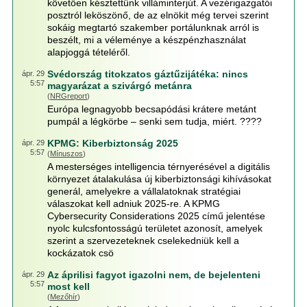
követően késztettünk villáminterjút. A vezérigazgatói
posztról leköszönő, de az elnökit még tervei szerint
sokáig megtartó szakember portálunknak arról is
beszélt, mi a véleménye a készpénzhasználat
alapjoggá tételéről.
Svédország titokzatos gáztűzijátéka: nincs
ápr. 29
5:57
magyarázat a szivárgó metánra
(
NRGreport
)
Európa legnagyobb becsapódási krátere metánt
pumpál a légkörbe – senki sem tudja, miért. ????
KPMG: Kiberbiztonság 2025
ápr. 29
5:57
(
Mínuszos
)
A mesterséges intelligencia térnyerésével a digitális
környezet átalakulása új kiberbiztonsági kihívásokat
generál, amelyekre a vállalatoknak stratégiai
válaszokat kell adniuk 2025-re. A KPMG
Cybersecurity Considerations 2025 című jelentése
nyolc kulcsfontosságú területet azonosít, amelyek
szerint a szervezeteknek cselekedniük kell a
kockázatok csö
Az áprilisi fagyot igazolni nem, de bejelenteni
ápr. 29
5:57
most kell
(
Mezőhír
)