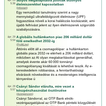
Súlyos megállapításra jutottak bizonyos
ápr. 29
5:36
élelmiszerekkel kapcsolatban
(
Infostart
)
Egy nemzetközi tanulmány szerint a nagy
mennyiségű ultrafeldolgozott élelmiszer (UPF)
fogyasztása növeli a korai halálozás kockázatát, ami
újabb felhívást jelent az ilyen élelmiszerek szigorúbb
szabályozására.
A globális hullámkarton piac 206 milliárd dollár
ápr. 29
5:54
fölé emelkedhet 2032-ig
(
ProfitLine
)
Áttörés előtt áll a csomagolóipar: a hullámkarton
globális piaca 2032-re elérheti a 206 milliárd dollárt,
miközben az AI olyan megtakarításokat generálhat,
amelyek évente akár 60 000 tonnányi
csomagolóanyag kiváltását is lehetővé teszik. Az e-
kereskedelem robbanása, a fenntarthatósági
elvárások növekedése és a mesterséges intelligencia
térnyerése ú
Csányi Sándor elárulta, mire vezet a
ápr. 29
5:57
készpénzhasználat ösztönzése
(
Azenpenzem
)
Csányi Sándorral, az OTP Bank elnök-
vezérigazgatójával az OTP Bank pénteki közgyűlését