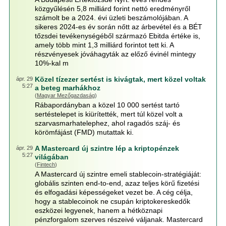
közgyűlésén 5,8 milliárd forint nettó eredményről
számolt be a 2024. évi üzleti beszámolójában. A
sikeres 2024-es év során nőtt az árbevétel és a BÉT
tőzsdei tevékenységéből származó Ebitda értéke is,
amely több mint 1,3 milliárd forintot tett ki. A
részvényesek jóváhagyták az előző évinél mintegy
10%-kal m
Közel tízezer sertést is kivágtak, mert közel voltak
ápr. 29
5:27
a beteg marhákhoz
(
Magyar Mezőgazdaság
)
Rábapordányban a közel 10 000 sertést tartó
sertéstelepet is kiürítették, mert túl közel volt a
szarvasmarhatelephez, ahol ragadós száj- és
körömfájást (FMD) mutattak ki.
A Mastercard új szintre lép a kriptopénzek
ápr. 29
5:27
világában
(
Fintech
)
A Mastercard új szintre emeli stablecoin-stratégiáját:
globális szinten end-to-end, azaz teljes körű fizetési
és elfogadási képességeket vezet be. A cég célja,
hogy a stablecoinok ne csupán kriptokereskedők
eszközei legyenek, hanem a hétköznapi
pénzforgalom szerves részeivé váljanak. Mastercard