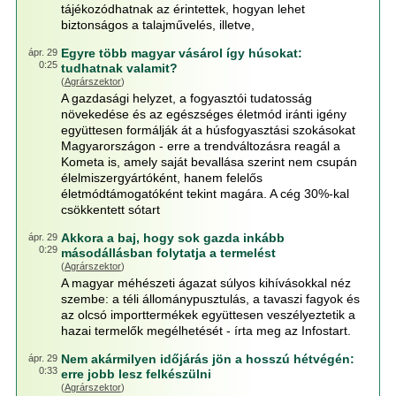
tájékozódhatnak az érintettek, hogyan lehet
biztonságos a talajművelés, illetve,
Egyre több magyar vásárol így húsokat:
ápr. 29
0:25
tudhatnak valamit?
(
Agrárszektor
)
A gazdasági helyzet, a fogyasztói tudatosság
növekedése és az egészséges életmód iránti igény
együttesen formálják át a húsfogyasztási szokásokat
Magyarországon - erre a trendváltozásra reagál a
Kometa is, amely saját bevallása szerint nem csupán
élelmiszergyártóként, hanem felelős
életmódtámogatóként tekint magára. A cég 30%-kal
csökkentett sótart
Akkora a baj, hogy sok gazda inkább
ápr. 29
0:29
másodállásban folytatja a termelést
(
Agrárszektor
)
A magyar méhészeti ágazat súlyos kihívásokkal néz
szembe: a téli állománypusztulás, a tavaszi fagyok és
az olcsó importtermékek együttesen veszélyeztetik a
hazai termelők megélhetését - írta meg az Infostart.
Nem akármilyen időjárás jön a hosszú hétvégén:
ápr. 29
0:33
erre jobb lesz felkészülni
(
Agrárszektor
)