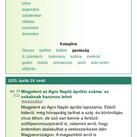
július
augusztus
szeptember
október
november
december
Kategória
Összes
belföld
külföld
gazdaság
it / számtech.
tudomány
kultúra
életmód
gastro
bulvár
szórakozás
sport
auto-motor
időjárás
2025. április 29. kedd
Megjelent az Agro Napló áprilisi száma: ez
ápr. 29
0:21
sokaknak hasznos lehet
(
Agrárszektor
)
Megjelent az Agro Napló áprilisi lapszáma. Ebből
kiderül, még hónapokig tarthat a száj- és körömfájás
vírus itthon, de szó van benne a fertőző
szőlőperonoszpóráról is, valamint arról, hogy
érdemben átalakulhat a vetésszerkezet idén
Magyarországon. A magazinból arról is