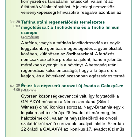
környezeti és társadalmi hatásokat, valamint az
átlátható vállalatirányítást. A jelenlegi nemzetközi
versenyképességi kihívásokra reagálva azonban az
Tafrina utáni regenerálódás természetes
ápr. 29
6:03
megoldással: a Trichoderma és a Tricho Immun
szerepe
(
Agrofórum
)
A tafrina, vagyis a tafrinás levélfodrosodás az egyik
leggyakoribb gombás megbetegedés a gyümölcsfák
körében, különösen az őszibaracknál. A fertőzés
nemcsak esztétikai problémát jelent, hanem jelentős
mértékben gyengíti is a növényt. A betegség utáni
regeneráció kulcsfontosságú, hogy a fa újra erőre
kapjon, és a következő szezonban egészséges termé
Érkezik a népszerű sorozat új évada a Galaxy4-re
ápr. 29
6:09
(
MMonline
)
Gyorsan közönségkedvenccé vált, így folytatódik a
GALAXY4 műsorán a Néma szemtanú (Silent
Witness) című ikonikus sorozat. Nagy-Britannia egyik
legsikeresebb szériája 28 évadot élt már meg, és
halottkémekről, valamint helyszínelőkről és orvosi
szakértőkről szóló sorozatok tucatjait ihlette. Szerdán
22 órától a GALAXY4 az ikonikus 17. évadot tűzi műs