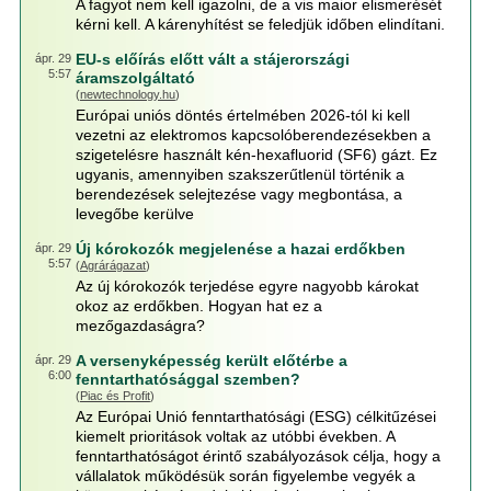
A fagyot nem kell igazolni, de a vis maior elismerését
kérni kell. A kárenyhítést se feledjük időben elindítani.
EU-s előírás előtt vált a stájerországi
ápr. 29
5:57
áramszolgáltató
(
newtechnology.hu
)
Európai uniós döntés értelmében 2026-tól ki kell
vezetni az elektromos kapcsolóberendezésekben a
szigetelésre használt kén-hexafluorid (SF6) gázt. Ez
ugyanis, amennyiben szakszerűtlenül történik a
berendezések selejtezése vagy megbontása, a
levegőbe kerülve
Új kórokozók megjelenése a hazai erdőkben
ápr. 29
5:57
(
Agrárágazat
)
Az új kórokozók terjedése egyre nagyobb károkat
okoz az erdőkben. Hogyan hat ez a
mezőgazdaságra?
A versenyképesség került előtérbe a
ápr. 29
6:00
fenntarthatósággal szemben?
(
Piac és Profit
)
Az Európai Unió fenntarthatósági (ESG) célkitűzései
kiemelt prioritások voltak az utóbbi években. A
fenntarthatóságot érintő szabályozások célja, hogy a
vállalatok működésük során figyelembe vegyék a