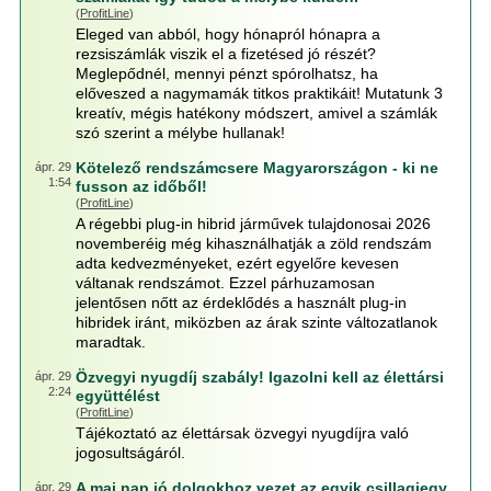
(
ProfitLine
)
Eleged van abból, hogy hónapról hónapra a
rezsiszámlák viszik el a fizetésed jó részét?
Meglepődnél, mennyi pénzt spórolhatsz, ha
előveszed a nagymamák titkos praktikáit! Mutatunk 3
kreatív, mégis hatékony módszert, amivel a számlák
szó szerint a mélybe hullanak!
Kötelező rendszámcsere Magyarországon - ki ne
ápr. 29
1:54
fusson az időből!
(
ProfitLine
)
A régebbi plug-in hibrid járművek tulajdonosai 2026
novemberéig még kihasználhatják a zöld rendszám
adta kedvezményeket, ezért egyelőre kevesen
váltanak rendszámot. Ezzel párhuzamosan
jelentősen nőtt az érdeklődés a használt plug-in
hibridek iránt, miközben az árak szinte változatlanok
maradtak.
Özvegyi nyugdíj szabály! Igazolni kell az élettársi
ápr. 29
2:24
együttélést
(
ProfitLine
)
Tájékoztató az élettársak özvegyi nyugdíjra való
jogosultságáról.
A mai nap jó dolgokhoz vezet az egyik csillagjegy
ápr. 29