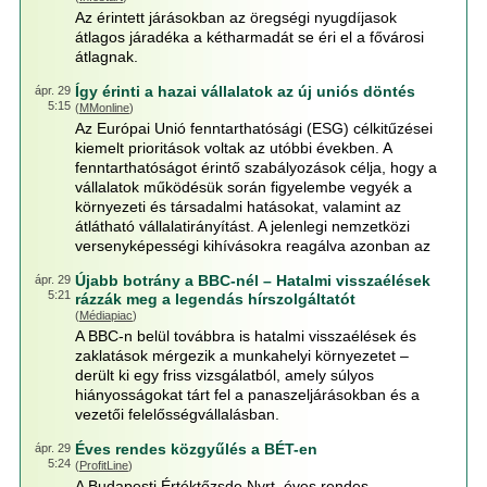
Az érintett járásokban az öregségi nyugdíjasok
átlagos járadéka a kétharmadát se éri el a fővárosi
átlagnak.
Így érinti a hazai vállalatok az új uniós döntés
ápr. 29
5:15
(
MMonline
)
Az Európai Unió fenntarthatósági (ESG) célkitűzései
kiemelt prioritások voltak az utóbbi években. A
fenntarthatóságot érintő szabályozások célja, hogy a
vállalatok működésük során figyelembe vegyék a
környezeti és társadalmi hatásokat, valamint az
átlátható vállalatirányítást. A jelenlegi nemzetközi
versenyképességi kihívásokra reagálva azonban az
Újabb botrány a BBC-nél – Hatalmi visszaélések
ápr. 29
5:21
rázzák meg a legendás hírszolgáltatót
(
Médiapiac
)
A BBC-n belül továbbra is hatalmi visszaélések és
zaklatások mérgezik a munkahelyi környezetet –
derült ki egy friss vizsgálatból, amely súlyos
hiányosságokat tárt fel a panaszeljárásokban és a
vezetői felelősségvállalásban.
Éves rendes közgyűlés a BÉT-en
ápr. 29
5:24
(
ProfitLine
)
A Budapesti Értéktőzsde Nyrt. éves rendes