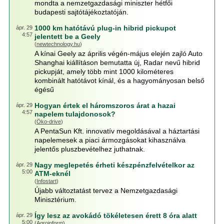
mondta a nemzetgazdasági miniszter hétfői
budapesti sajtótájékoztatóján.
1000 km hatótávú plug-in hibrid pickupot
ápr. 29
4:57
jelentett be a Geely
(
newtechnology.hu
)
A kínai Geely az április végén-május elején zajló Auto
Shanghai kiállításon bemutatta új, Radar nevű hibrid
pickupját, amely több mint 1000 kilométeres
kombinált hatótávot kínál, és a hagyományosan belső
égésű
Hogyan értek el háromszoros árat a hazai
ápr. 29
4:57
napelem tulajdonosok?
(
Öko-drive
)
A PentaSun Kft. innovatív megoldásával a háztartási
napelemesek a piaci ármozgásokat kihasználva
jelentős pluszbevételhez juthatnak.
Nagy meglepetés érheti készpénzfelvételkor az
ápr. 29
5:00
ATM-eknél
(
Infostart
)
Újabb változtatást tervez a Nemzetgazdasági
Minisztérium.
Így lesz az avokádó tökéletesen érett 8 óra alatt
ápr. 29
5:00
(
Agroinform
)