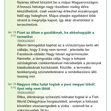
Nyárias idővel köszönt be a május Magyarországon.
A hosszú hétvége nagy részében meleg időre
készülhetünk, csak vasárnap érkezhet északnyugat
felől egy hidegfront. Május elsején egyébként több
strand is megnyitja kapuit, így akár strandolást is
tervezhetünk.
Fizet az állam a gazdáknak, ha abbahagyják a
ápr. 29
0:37
termelést
(
Agrárszektor
)
Állami támogatást kaphat az a víziszárnyas-tartó aki
vállalja, hogy 3 évig nem termel - jelentette be
Facebook-oldalán Nagy István agrárminiszter.
Kiemelte, a támgoatás célja, hogy a telepek
sűrűségének csökkentésével mérsékeljék a járványok
kialakulásának kockázatát. Közölte, a termelési
tevékenység szüneteltetésére a rendelkezésre álló
összeg min
Nagyon ritka halat fogtak a pest megyei tóból:
ápr. 29
0:41
ilyet még nem láttál
(
Agrárszektor
)
Ritka, élénksárga színezetű tokhalat fogtak ki a Fish
World Délegyháza horgásztóból, amelyet a fotózást
követően visszaengedtek a vízbe - számolt be a
sokszinuvidek.24.hu.