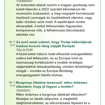
(
Privátbankár
)
Az évkezdeti adatok szerint a magyar gazdaság nem
tudott kikerülni a 2022 nyarától kibontakozó fél-
recessziós szakaszból, a meg-megújuló kormányzati
ösztönző csomagok és ösztökélések ellenére, vagy
talán részben azok miatt. A repülőrajtok rendre
elmaradtak. A belső felhasználás fogyasztási
komponense nőtt, a felhalmozási (beruházási)
aktivitás visz
Az unió azzal számol, hogy Trump háborújának
ápr. 5
6:21
hatásai hosszú ideig sújtják Európát
(
Piac és Profit
)
A közel-keleti háború miatt elhúzódó energiaellátási
sokkra kell felkészülni, és az Európai Unió az
üzemanyag-korlátozástól a további stratégiai
olajtartalékok felszabadításáig „minden lehetőséget”
vizsgál – mondta az Európai Bizottság
energiaügyekért felelős biztosa.
Burgonya ültetése tavasszal: mikor érdemes
ápr. 5
6:21
elkezdeni, hogy jó legyen a termés?
(
Agroinform
)
Mikor érdemes a burgonya ültetését elkezdeni?
Mutatjuk az ideális időpontot, a megfelelő
talajhőmérsékletet, az előcsíráztatás lépéseit és a