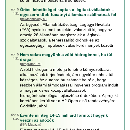
során hozott módszertani döntések.
Óriási lehetőséget kaptak a légitaxi-vállalatok –
ápr. 5
4:21
egyszerre több tucatnyi államban szállhatnak fel
(
newtechnology.hu
)
Az Egyesült Államok Szövetségi Légügyi Hivatala
(FAA) nyolc kiemelt projektet választott ki, hogy az
ország 26 államában megkezdjék a légitaxi-
szolgáltatások, a teherszállító drónok és az
egészségügyi repülések valós körülmények közötti
Nem sokra megyünk a zöld hidrogénnel, ha túl
ápr. 5
4:21
drága!
(
Integrator FM
)
A zöld hidrogén a motorja lehetne környezetbarát
alkalmazások terjedésének, ám egyelőre ehhez túl
költséges. Az autopro.hu számolt be róla, hogy
részben állami támogatással ingyenes program indult
a magyar kis-és középvállalkozások
hidrogéntechnológiai fejlesztése érdekében. A projekt
keretében került sor a H2 Open első rendezvényére
Gödöllőn, ahol
Évente minteg 14-15 milliárd forintot hagynk
ápr. 5
4:45
veszni az adózók
(
KKV Magazin
)