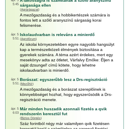
A lakosságra is számítanak a szőlő aranyszínű
ápr. 5
5:45
sárgasága ellen
(
Agrárágazat
)
A mezőgazdaság és a hobbikertészek számára is
fontos lett a szőlő aranyszínű sárgaság korai
felismerése.
Iskolaudvarban is releváns a minierdő
ápr. 5
5:51
(
Agrofórum
)
Az iskolai környezetekben egyre nagyobb hangsúlyt
kap a természetközeli élmények biztosítása a
gyerekek számára. A téma azért érdekes, mert egy
mesekönyv adta az ötletet, Várfalvy Emőke: Éljen a
saját dzsungel! című kötete, hogy lehetne
iskolaudvarban is minierdő.
Borászat: egyszerűbb lesz a Drs-regisztráció
ápr. 5
5:51
(
Mezőhír
)
A mezőgazdaság és a borászat szereplőinek is
könnyebbséget hozhat, hogy egyszerűsödik a Drs-
regisztráció menete.
Már minden huszadik azonnali fizetés a qvik
ápr. 5
6:03
rendszerén keresztül fut
(
Biztos Döntés
)
Száz forintból négy már valamilyen qvik fizetésen
keresztül kerül a számlánkra az azonnali fizetési