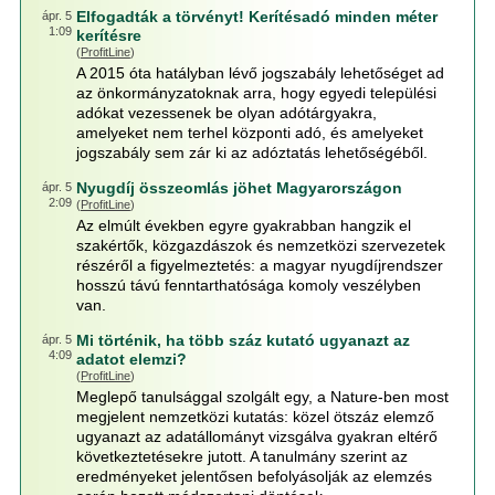
Elfogadták a törvényt! Kerítésadó minden méter
ápr. 5
1:09
kerítésre
(
ProfitLine
)
A 2015 óta hatályban lévő jogszabály lehetőséget ad
az önkormányzatoknak arra, hogy egyedi települési
adókat vezessenek be olyan adótárgyakra,
amelyeket nem terhel központi adó, és amelyeket
jogszabály sem zár ki az adóztatás lehetőségéből.
Nyugdíj összeomlás jöhet Magyarországon
ápr. 5
2:09
(
ProfitLine
)
Az elmúlt években egyre gyakrabban hangzik el
szakértők, közgazdászok és nemzetközi szervezetek
részéről a figyelmeztetés: a magyar nyugdíjrendszer
hosszú távú fenntarthatósága komoly veszélyben
van.
Mi történik, ha több száz kutató ugyanazt az
ápr. 5
4:09
adatot elemzi?
(
ProfitLine
)
Meglepő tanulsággal szolgált egy, a Nature-ben most
megjelent nemzetközi kutatás: közel ötszáz elemző
ugyanazt az adatállományt vizsgálva gyakran eltérő
következtetésekre jutott. A tanulmány szerint az
eredményeket jelentősen befolyásolják az elemzés