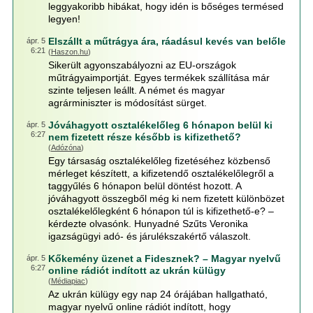
leggyakoribb hibákat, hogy idén is bőséges termésed
legyen!
Elszállt a műtrágya ára, ráadásul kevés van belőle
ápr. 5
6:21
(
Haszon.hu
)
Sikerült agyonszabályozni az EU-országok
műtrágyaimportját. Egyes termékek szállítása már
szinte teljesen leállt. A német és magyar
agrárminiszter is módosítást sürget.
Jóváhagyott osztalékelőleg 6 hónapon belül ki
ápr. 5
6:27
nem fizetett része később is kifizethető?
(
Adózóna
)
Egy társaság osztalékelőleg fizetéséhez közbenső
mérleget készített, a kifizetendő osztalékelőlegről a
taggyűlés 6 hónapon belül döntést hozott. A
jóváhagyott összegből még ki nem fizetett különbözet
osztalékelőlegként 6 hónapon túl is kifizethető-e? –
kérdezte olvasónk. Hunyadné Szűts Veronika
igazságügyi adó- és járulékszakértő válaszolt.
Kőkemény üzenet a Fidesznek? – Magyar nyelvű
ápr. 5
6:27
online rádiót indított az ukrán külügy
(
Médiapiac
)
Az ukrán külügy egy nap 24 órájában hallgatható,
magyar nyelvű online rádiót indított, hogy