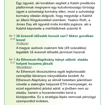
Egy ügyvéd, aki korábban segített a Kalshi predikciós
platformnak megnyerni egy kulcsfontosságú bírósági
ügyet a szövetségi kormány ellen, most a szövetségi
kormány oldalán dolgozik, hogy megvédje a Kalshit
az állami főügyészekkel szemben. Yaakov Roth, a
Jones Day elit ügyvédi iroda korábbi jogásza, aki a
Kalshit képviselte a mérföldkőnek számító K
16 évesnél idősebb kocsid van? Akkor gondban
ápr. 5
0:15
leszel
(
ProfitLine
)
A magyar autósok csaknem fele (49 százaléka)
legalább 16 évesnél idősebb járművet használ.
Az Ethereum Alapítvány irányt váltott: eladás
ápr. 5
0:17
helyett hozamra játszik
(
BitcoinBázis
)
Az Ethereum ökoszisztéma egyik legfontosabb
szereplője látványos irányváltásba kezdett. Az
Ethereum Alapítvány az elmúlt hetekben jelentősen
növelte a stakingbe helyezett ETH mennyiségét, és
ezzel egyértelmű jelzést adott: a jövőben nem az
eladás, hanem a hozamtermelés kerül a
középpontba. Ez a stratégiai lépés nemcsak pénzügyi
szempontból érdekes,