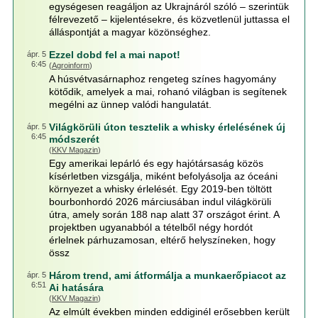
egységesen reagáljon az Ukrajnáról szóló – szerintük
félrevezető – kijelentésekre, és közvetlenül juttassa el
álláspontját a magyar közönséghez.
Ezzel dobd fel a mai napot!
ápr. 5
6:45
(
Agroinform
)
A húsvétvasárnaphoz rengeteg színes hagyomány
kötődik, amelyek a mai, rohanó világban is segítenek
megélni az ünnep valódi hangulatát.
Világkörüli úton tesztelik a whisky érlelésének új
ápr. 5
6:45
módszerét
(
KKV Magazin
)
Egy amerikai lepárló és egy hajótársaság közös
kísérletben vizsgálja, miként befolyásolja az óceáni
környezet a whisky érlelését. Egy 2019-ben töltött
bourbonhordó 2026 márciusában indul világkörüli
útra, amely során 188 nap alatt 37 országot érint. A
projektben ugyanabból a tételből négy hordót
érlelnek párhuzamosan, eltérő helyszíneken, hogy
össz
Három trend, ami átformálja a munkaerőpiacot az
ápr. 5
6:51
Ai hatására
(
KKV Magazin
)
Az elmúlt években minden eddiginél erősebben került