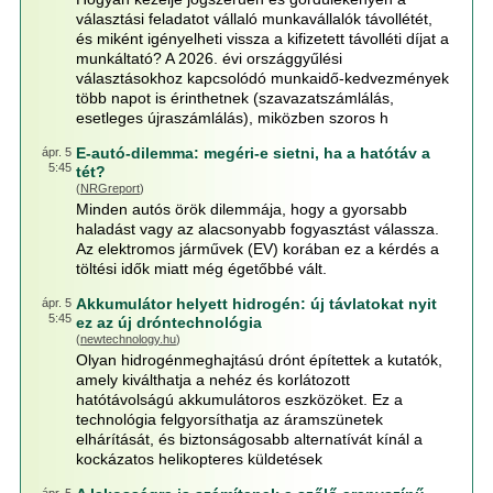
választási feladatot vállaló munkavállalók távollétét,
és miként igényelheti vissza a kifizetett távolléti díjat a
munkáltató? A 2026. évi országgyűlési
választásokhoz kapcsolódó munkaidő-kedvezmények
több napot is érinthetnek (szavazatszámlálás,
esetleges újraszámlálás), miközben szoros h
E-autó-dilemma: megéri-e sietni, ha a hatótáv a
ápr. 5
5:45
tét?
(
NRGreport
)
Minden autós örök dilemmája, hogy a gyorsabb
haladást vagy az alacsonyabb fogyasztást válassza.
Az elektromos járművek (EV) korában ez a kérdés a
töltési idők miatt még égetőbbé vált.
Akkumulátor helyett hidrogén: új távlatokat nyit
ápr. 5
5:45
ez az új dróntechnológia
(
newtechnology.hu
)
Olyan hidrogénmeghajtású drónt építettek a kutatók,
amely kiválthatja a nehéz és korlátozott
hatótávolságú akkumulátoros eszközöket. Ez a
technológia felgyorsíthatja az áramszünetek
elhárítását, és biztonságosabb alternatívát kínál a
kockázatos helikopteres küldetések