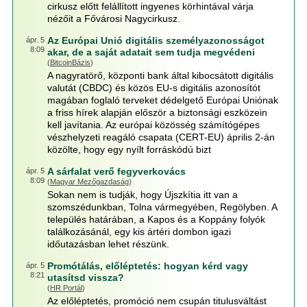
cirkusz előtt felállított ingyenes körhintával várja
nézőit a Fővárosi Nagycirkusz.
Az Európai Unió digitális személyazonosságot
ápr. 5
8:09
akar, de a saját adatait sem tudja megvédeni
(
BitcoinBázis
)
A nagyratörő, központi bank által kibocsátott digitális
valutát (CBDC) és közös EU-s digitális azonosítót
magában foglaló terveket dédelgető Európai Uniónak
a friss hírek alapján először a biztonsági eszközein
kell javítania. Az európai közösség számítógépes
vészhelyzeti reagáló csapata (CERT-EU) április 2-án
közölte, hogy egy nyílt forráskódú bizt
A sárfalat verő fegyverkovács
ápr. 5
8:09
(
Magyar Mezőgazdaság
)
Sokan nem is tudják, hogy Újszkítia itt van a
szomszédunkban, Tolna vármegyében, Regölyben. A
település határában, a Kapos és a Koppány folyók
találkozásánál, egy kis ártéri dombon igazi
időutazásban lehet részünk.
Promótálás, előléptetés: hogyan kérd vagy
ápr. 5
8:21
utasítsd vissza?
(
HR Portál
)
Az előléptetés, promóció nem csupán titulusváltást