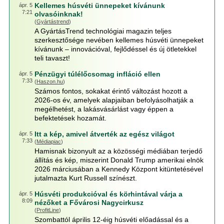
Kellemes húsvéti ünnepeket kívánunk
ápr. 5
7:21
olvasóinknak!
(
Gyártástrend
)
A GyártásTrend technológiai magazin teljes
szerkesztősége nevében kellemes húsvéti ünnepeket
kívánunk – innovációval, fejlődéssel és új ötletekkel
teli tavaszt!
Pénzügyi túlélőcsomag infláció ellen
ápr. 5
7:33
(
Haszon.hu
)
Számos fontos, sokakat érintő változást hozott a
2026-os év, amelyek alapjaiban befolyásolhatják a
megélhetést, a lakásvásárlást vagy éppen a
befektetések hozamát.
Itt a kép, amivel átverték az egész világot
ápr. 5
7:33
(
Médiapiac
)
Hamisnak bizonyult az a közösségi médiában terjedő
állítás és kép, miszerint Donald Trump amerikai elnök
2026 márciusában a Kennedy Központ kitüntetésével
jutalmazta Kurt Russell színészt.
Húsvéti produkcióval és körhintával várja a
ápr. 5
8:09
nézőket a Fővárosi Nagycirkusz
(
ProfitLine
)
Szombattól április 12-éig húsvéti előadással és a