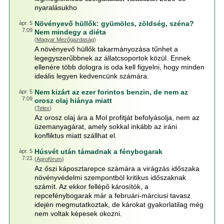
nyaralásukho
Növényevő hüllők: gyümölcs, zöldség, széna?
ápr. 5
7:09
Nem mindegy a diéta
(
Magyar Mezőgazdaság
)
A növényevő hüllők takarmányozása tűnhet a
legegyszerűbbnek az állatcsoportok közül. Ennek
ellenére több dologra is oda kell figyelni, hogy minden
ideális legyen kedvencünk számára.
Nem kizárt az ezer forintos benzin, de nem az
ápr. 5
7:09
orosz olaj hiánya miatt
(
Telex
)
Az orosz olaj ára a Mol profitját befolyásolja, nem az
üzemanyagárat, amely sokkal inkább az iráni
konfliktus miatt szállhat el.
Húsvét után támadnak a fénybogarak
ápr. 5
7:21
(
Agrofórum
)
Az őszi káposztarepce számára a virágzás időszaka
növényvédelmi szempontból kritikus időszaknak
számít. Az ekkor fellépő károsítók, a
repcefénybogarak már a februári-márciusi tavasz
idején megmutatkoztak, de károkat gyakorlatilag még
nem voltak képesek okozni.