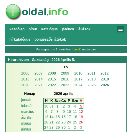
kezdőlap
hírek
katalógus
játékok
állások
hírkatalógus
böngészős játékok
Ma augusztus 8, szombat,
László
napja van.
Hírarchívum - Gazdaság - 2026 április 5.
Év
2006
2007
2008
2009
2010
2011
2012
2013
2014
2015
2016
2017
2018
2019
2020
2021
2022
2023
2024
2025
2026
Hónap
2026 április
január
H
K
Sze
Cs
P
Szo
V
február
30
31
1
2
3
4
5
6
7
8
9
10
11
12
március
13
14
15
16
17
18
19
április
20
21
22
23
24
25
26
május
27
28
29
30
1
2
3
június