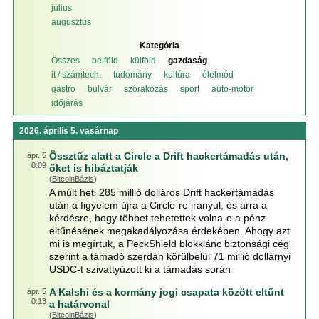
július
augusztus
Kategória
Összes
belföld
külföld
gazdaság
it / számtech.
tudomány
kultúra
életmód
gastro
bulvár
szórakozás
sport
auto-motor
időjárás
2026. április 5. vasárnap
Össztűz alatt a Circle a Drift hackertámadás után,
ápr. 5
0:09
őket is hibáztatják
(
BitcoinBázis
)
A múlt heti 285 millió dolláros Drift hackertámadás
után a figyelem újra a Circle-re irányul, és arra a
kérdésre, hogy többet tehetettek volna-e a pénz
eltűnésének megakadályozása érdekében. Ahogy azt
mi is megírtuk, a PeckShield blokklánc biztonsági cég
szerint a támadó szerdán körülbelül 71 millió dollárnyi
USDC-t szivattyúzott ki a támadás során
A Kalshi és a kormány jogi csapata között eltűnt
ápr. 5
0:13
a határvonal
(
BitcoinBázis
)