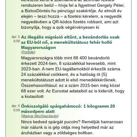
rendszeren belül – hívja fel a figyelmet Gergely Péter,
a BiztosDöntés.hu pénzügyi szakértője. Az elmúlt év
elején – teszi hozzá – a fizetési kérelem, a negyedik
negyedévben a QR-kódos fizetés robbant, ami azt
bizonyítja, hogy a qvik végérvényesen ki
Az illegális migráció eltűnt, a bevándorlás csak
ápr. 5
6:09
az EU-ból nő, a menekültstátusz fehér holló
Magyarországon
(
Portfolio
)
Magyarországra több mint 88 400 bevándorló
érkezett 2024-ben, 8 százalékkal kevesebb, mint
2023-ban. A nem EU-tagállamokból érkezők száma
24 százalékkal csökkent, és a hatóság öt (5)
menekültstátuszt adott ki első menedékkérőknek.
Összehasonlításul: ez a szám 2015-ben még közel
68 ezer volt. Az Eurostat adataiból az is kiderült, hogy
a kiutasított
Önkiszolgáló spárgahámozó: 1 kilogramm 20
ápr. 5
6:09
másodperc alatt
(
Magyar Mezőgazdaság
)
Nincs kedved spárgát pucolni? Reméljük hamarosan
már nálunk is is gép oldja meg helyetted már az
áruházban vagy a zöldséges boltban.