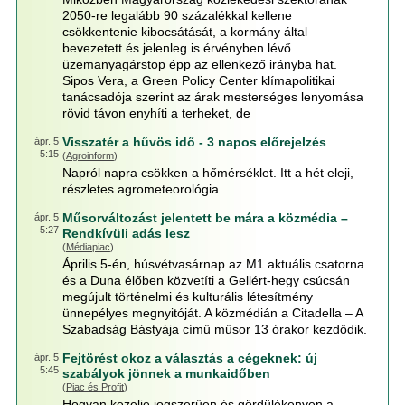
2050-re legalább 90 százalékkal kellene
csökkentenie kibocsátását, a kormány által
bevezetett és jelenleg is érvényben lévő
üzemanyagárstop épp az ellenkező irányba hat.
Sipos Vera, a Green Policy Center klímapolitikai
tanácsadója szerint az árak mesterséges lenyomása
rövid távon enyhíti a terheket, de
Visszatér a hűvös idő - 3 napos előrejelzés
ápr. 5
5:15
(
Agroinform
)
Napról napra csökken a hőmérséklet. Itt a hét eleji,
részletes agrometeorológia.
Műsorváltozást jelentett be mára a közmédia –
ápr. 5
5:27
Rendkívüli adás lesz
(
Médiapiac
)
Április 5-én, húsvétvasárnap az M1 aktuális csatorna
és a Duna élőben közvetíti a Gellért-hegy csúcsán
megújult történelmi és kulturális létesítmény
ünnepélyes megnyitóját. A közmédián a Citadella – A
Szabadság Bástyája című műsor 13 órakor kezdődik.
Fejtörést okoz a választás a cégeknek: új
ápr. 5
5:45
szabályok jönnek a munkaidőben
(
Piac és Profit
)
Hogyan kezelje jogszerűen és gördülékenyen a