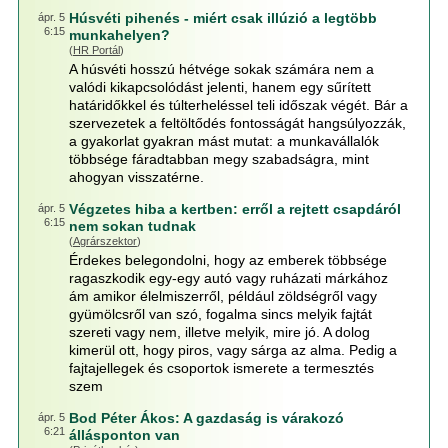
Húsvéti pihenés - miért csak illúzió a legtöbb
ápr. 5
6:15
munkahelyen?
(
HR Portál
)
A húsvéti hosszú hétvége sokak számára nem a
valódi kikapcsolódást jelenti, hanem egy sűrített
határidőkkel és túlterheléssel teli időszak végét. Bár a
szervezetek a feltöltődés fontosságát hangsúlyozzák,
a gyakorlat gyakran mást mutat: a munkavállalók
többsége fáradtabban megy szabadságra, mint
ahogyan visszatérne.
Végzetes hiba a kertben: erről a rejtett csapdáról
ápr. 5
6:15
nem sokan tudnak
(
Agrárszektor
)
Érdekes belegondolni, hogy az emberek többsége
ragaszkodik egy-egy autó vagy ruházati márkához
ám amikor élelmiszerről, például zöldségről vagy
gyümölcsről van szó, fogalma sincs melyik fajtát
szereti vagy nem, illetve melyik, mire jó. A dolog
kimerül ott, hogy piros, vagy sárga az alma. Pedig a
fajtajellegek és csoportok ismerete a termesztés
szem
Bod Péter Ákos: A gazdaság is várakozó
ápr. 5
6:21
állásponton van