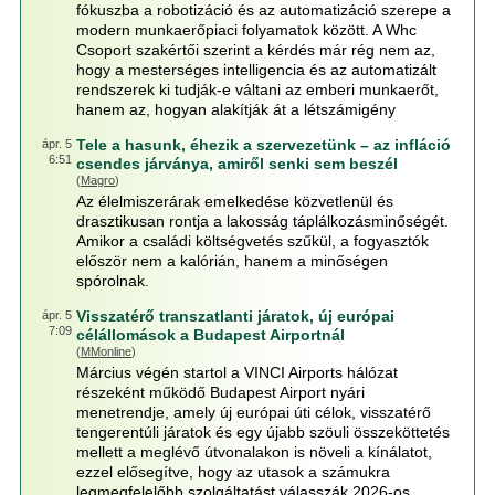
fókuszba a robotizáció és az automatizáció szerepe a
modern munkaerőpiaci folyamatok között. A Whc
Csoport szakértői szerint a kérdés már rég nem az,
hogy a mesterséges intelligencia és az automatizált
rendszerek ki tudják-e váltani az emberi munkaerőt,
hanem az, hogyan alakítják át a létszámigény
Tele a hasunk, éhezik a szervezetünk – az infláció
ápr. 5
6:51
csendes járványa, amiről senki sem beszél
(
Magro
)
Az élelmiszerárak emelkedése közvetlenül és
drasztikusan rontja a lakosság táplálkozásminőségét.
Amikor a családi költségvetés szűkül, a fogyasztók
először nem a kalórián, hanem a minőségen
spórolnak.
Visszatérő transzatlanti járatok, új európai
ápr. 5
7:09
célállomások a Budapest Airportnál
(
MMonline
)
Március végén startol a VINCI Airports hálózat
részeként működő Budapest Airport nyári
menetrendje, amely új európai úti célok, visszatérő
tengerentúli járatok és egy újabb szöuli összeköttetés
mellett a meglévő útvonalakon is növeli a kínálatot,
ezzel elősegítve, hogy az utasok a számukra
legmegfelelőbb szolgáltatást válasszák 2026-os