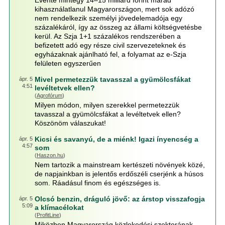
Évente mintegy 14–15 milliárd forint marad
kihasználatlanul Magyarországon, mert sok adózó
nem rendelkezik személyi jövedelemadója egy
százalékáról, így az összeg az állami költségvetésbe
kerül. Az Szja 1+1 százalékos rendszerében a
befizetett adó egy része civil szervezeteknek és
egyházaknak ajánlható fel, a folyamat az e-Szja
felületen egyszerűen
Mivel permetezzük tavasszal a gyümölcsfákat
ápr. 5
4:51
levéltetvek ellen?
(
Agrofórum
)
Milyen módon, milyen szerekkel permetezzük
tavasszal a gyümölcsfákat a levéltetvek ellen?
Köszönöm válaszukat!
Kicsi és savanyú, de a miénk! Igazi ínyencség a
ápr. 5
4:57
som
(
Haszon.hu
)
Nem tartozik a mainstream kertészeti növények közé,
de napjainkban is jelentős erdőszéli cserjénk a húsos
som. Ráadásul finom és egészséges is.
Olcsó benzin, dráguló jövő: az árstop visszafogja
ápr. 5
5:09
a klímacélokat
(
ProfitLine
)
Miközben Magyarország közlekedési szektorának