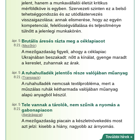
jelent, hanem a munkavállalói életút kritikus
mérföldköve is egyben. Szervezeti szinten ez a belső
tehetséggondozás és az utódlástervezés
visszaigazolása: annak elismerése, hogy az egyén
kompetenciái, felelősségvállalása és teljesítménye
túlnőtt a jelenlegi munkakörén.
Brutális áresés rázta meg a céklapiacot
ápr. 5
8:21
(
Mezőhír
)
A mezőgazdaság figyeli, ahogy a céklapiac
Ukrajnában beszakadt: nőtt a kínálat, gyenge maradt
a kereslet, zuhannak az árak.
A ruhahulladék jelentős része valójában műanyag
ápr. 5
8:21
(
Transpack
)
A ruhahulladék nemcsak textilprobléma, mert a
műszálas ruhák kétharmada valójában műanyag
alapú anyagból készül.
Tele vannak a tárolók, nem szűnik a nyomás a
ápr. 5
8:21
gabonapiacon
(
Agrárágazat
)
A mezőgazdaság piacain a készletnövekedés most
azt jelzi: kisebb a hiány, nagyobb az árnyomás.
További hírek »