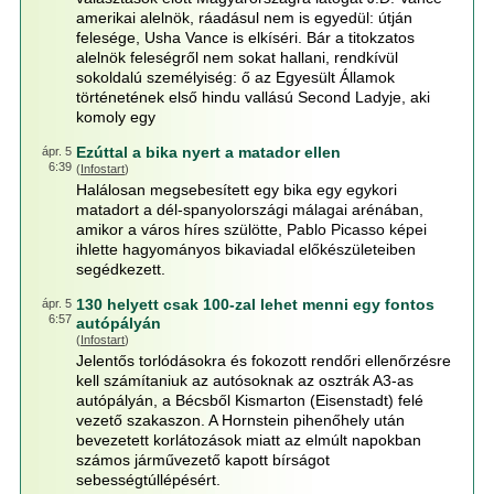
amerikai alelnök, ráadásul nem is egyedül: útján
felesége, Usha Vance is elkíséri. Bár a titokzatos
alelnök feleségről nem sokat hallani, rendkívül
sokoldalú személyiség: ő az Egyesült Államok
történetének első hindu vallású Second Ladyje, aki
komoly egy
Ezúttal a bika nyert a matador ellen
ápr. 5
6:39
(
Infostart
)
Halálosan megsebesített egy bika egy egykori
matadort a dél-spanyolországi málagai arénában,
amikor a város híres szülötte, Pablo Picasso képei
ihlette hagyományos bikaviadal előkészületeiben
segédkezett.
130 helyett csak 100-zal lehet menni egy fontos
ápr. 5
6:57
autópályán
(
Infostart
)
Jelentős torlódásokra és fokozott rendőri ellenőrzésre
kell számítaniuk az autósoknak az osztrák A3-as
autópályán, a Bécsből Kismarton (Eisenstadt) felé
vezető szakaszon. A Hornstein pihenőhely után
bevezetett korlátozások miatt az elmúlt napokban
számos járművezető kapott bírságot
sebességtúllépésért.