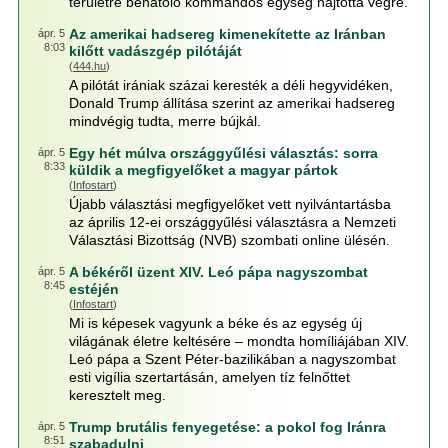
területre behatoló kommandós egység hajtotta végre.
Az amerikai hadsereg kimenekítette az Iránban
ápr. 5
8:03
kilőtt vadászgép pilótáját
(
444.hu
)
A pilótát irániak százai keresték a déli hegyvidéken,
Donald Trump állítása szerint az amerikai hadsereg
mindvégig tudta, merre bújkál.
Egy hét múlva országgyűlési választás: sorra
ápr. 5
8:33
küldik a megfigyelőket a magyar pártok
(
Infostart
)
Újabb választási megfigyelőket vett nyilvántartásba
az április 12-ei országgyűlési választásra a Nemzeti
Választási Bizottság (NVB) szombati online ülésén.
A békéről üzent XIV. Leó pápa nagyszombat
ápr. 5
8:45
estéjén
(
Infostart
)
Mi is képesek vagyunk a béke és az egység új
világának életre keltésére – mondta homíliájában XIV.
Leó pápa a Szent Péter-bazilikában a nagyszombat
esti vigília szertartásán, amelyen tíz felnőttet
keresztelt meg.
Trump brutális fenyegetése: a pokol fog Iránra
ápr. 5
8:51
szabadulni