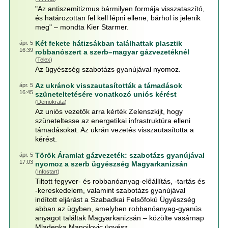
"Az antiszemitizmus bármilyen formája visszataszító,
és határozottan fel kell lépni ellene, bárhol is jelenik
meg" – mondta Kier Starmer.
Két fekete hátizsákban találhattak plasztik
ápr. 5
16:39
robbanószert a szerb–magyar gázvezetéknél
(
Telex
)
Az ügyészség szabotázs gyanújával nyomoz.
Az ukránok visszautasították a támadások
ápr. 5
16:45
szüneteltetésére vonatkozó uniós kérést
(
Demokrata
)
Az uniós vezetők arra kérték Zelenszkijt, hogy
szüneteltesse az energetikai infrastruktúra elleni
támadásokat. Az ukrán vezetés visszautasította a
kérést.
Török Áramlat gázvezeték: szabotázs gyanújával
ápr. 5
17:03
nyomoz a szerb ügyészség Magyarkanizsán
(
Infostart
)
Tiltott fegyver- és robbanóanyag-előállítás, -tartás és
-kereskedelem, valamint szabotázs gyanújával
indított eljárást a Szabadkai Felsőfokú Ügyészség
abban az ügyben, amelyben robbanóanyag-gyanús
anyagot találtak Magyarkanizsán – közölte vasárnap
Mladenka Manojlovic ügyész.