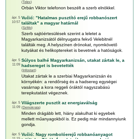
(
Telex
)
Orbán Viktor telefonon beszélt a szerb elnökkel.
Vučić: "Hatalmas pusztító erejű robbanószert
ápr. 5
10:57
találtak" a magyar határnál
(
SzMo
)
Szerb sajtóértesülések szerint a leletet a
Magyarkanizsától délnyugatra fekvő Velebitnél
találták meg. A helyszínen drónokat, nyomkövető
kutyákat és helikoptereket is bevetnek a hatóságok.
Súlyos balhé Magyarkanizsán, utakat zártak le, a
ápr. 5
11:09
hadsereget is bevetették
(
Infostart
)
Utakat zártak le a szerbiai Magyarkanizsán és
környékén: a rendőrség és a hadsereg egységei
vasárnap a kora reggeli óráktól nagyszabású
terepkutatást végeznek.
Világszerte pusztít az energiaválság
ápr. 5
11:09
(
Demokrata
)
Minden drágább lett, hiány alakulhat ki egyebek
mellett műanyagokból is. Ez pedig már mindannyiunk
gondja.
Vučić: Nagy rombolóerejű robbanóanyagot
ápr. 5
11:15