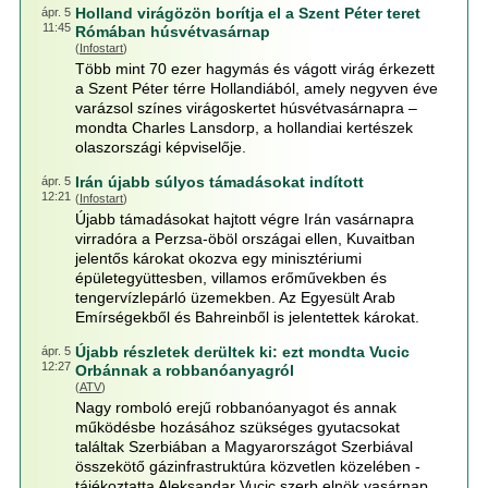
Holland virágözön borítja el a Szent Péter teret
ápr. 5
11:45
Rómában húsvétvasárnap
(
Infostart
)
Több mint 70 ezer hagymás és vágott virág érkezett
a Szent Péter térre Hollandiából, amely negyven éve
varázsol színes virágoskertet húsvétvasárnapra –
mondta Charles Lansdorp, a hollandiai kertészek
olaszországi képviselője.
Irán újabb súlyos támadásokat indított
ápr. 5
12:21
(
Infostart
)
Újabb támadásokat hajtott végre Irán vasárnapra
virradóra a Perzsa-öböl országai ellen, Kuvaitban
jelentős károkat okozva egy minisztériumi
épületegyüttesben, villamos erőművekben és
tengervízlepárló üzemekben. Az Egyesült Arab
Emírségekből és Bahreinből is jelentettek károkat.
Újabb részletek derültek ki: ezt mondta Vucic
ápr. 5
12:27
Orbánnak a robbanóanyagról
(
ATV
)
Nagy romboló erejű robbanóanyagot és annak
működésbe hozásához szükséges gyutacsokat
találtak Szerbiában a Magyarországot Szerbiával
összekötő gázinfrastruktúra közvetlen közelében -
tájékoztatta Aleksandar Vucic szerb elnök vasárnap