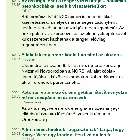
Az osztriga lehet a tenger víztisztítója – hatalmas
ápr. 5
16:15
betonkockákkal segítik visszatérésüket
(
rtl.hu
)
Brit természetvédők 20 speciális betonblokkal
kísérleteznek, amelyek mesterséges zátonyként
segíthetik az őshonos osztrigák megtelepedését. Az
osztrigák a víz szűrésével és az élőhelyek építésével
kulcsszerepet kaphatnak a tengeri élővilág
regenerációjában.
Eltaláltak egy orosz kőolajfinomítót az ukránok
ápr. 5
16:27
(
Infostart
)
Ukrán drónok csapódtak be a közép-oroszországi
Nyizsnyij Novgorodban a NORSI vállalat kőolaj-
finomítójába – közölte szombaton Robert Brovdi, az
ukrán drónerők parancsnoka.
Katonai repterekre és energetikai létesítményekre
ápr. 5
16:33
mértek csapásokat az oroszok
(
Demokrata
)
Az ukrán fegyveres erők energia- és üzemanyag-
ellátását biztosító létesítményeket is támadta
Oroszország.
A brit miniszterelnök "aggasztónak" tartja, hogy
ápr. 5
16:39
Kanye West egy londoni fesztiválon lép fel
(
444.hu
)