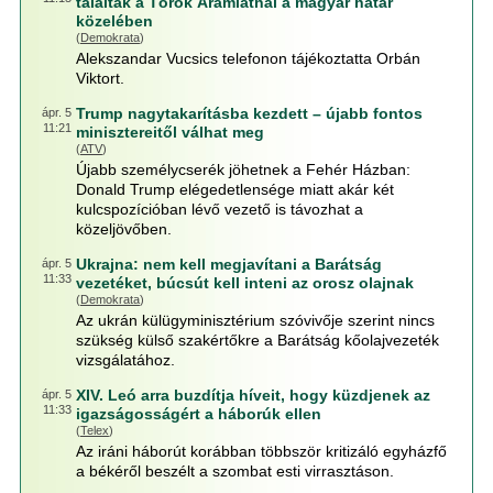
találtak a Török Áramlatnál a magyar határ
közelében
(
Demokrata
)
Alekszandar Vucsics telefonon tájékoztatta Orbán
Viktort.
Trump nagytakarításba kezdett – újabb fontos
ápr. 5
11:21
minisztereitől válhat meg
(
ATV
)
Újabb személycserék jöhetnek a Fehér Házban:
Donald Trump elégedetlensége miatt akár két
kulcspozícióban lévő vezető is távozhat a
közeljövőben.
Ukrajna: nem kell megjavítani a Barátság
ápr. 5
11:33
vezetéket, búcsút kell inteni az orosz olajnak
(
Demokrata
)
Az ukrán külügyminisztérium szóvivője szerint nincs
szükség külső szakértőkre a Barátság kőolajvezeték
vizsgálatához.
XIV. Leó arra buzdítja híveit, hogy küzdjenek az
ápr. 5
11:33
igazságosságért a háborúk ellen
(
Telex
)
Az iráni háborút korábban többször kritizáló egyházfő
a békéről beszélt a szombat esti virrasztáson.