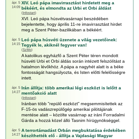
XIV. Leó pápa imavirrasztást hirdetett meg a
ápr. 5
14:09
békéért, és elmondta az Urbi et Orbi áldást
(
Infostart
)
XVI. Leó pápa húsvétvasárnapi beszédében
bejelentette, hogy április 11-re imavirrasztást hirdet
meg a Szent Péter-bazilikában a békéért.
Leó pápa húsvéti üzenete a világ vezetőinek:
ápr. 5
14:15
Tegyék le, akiknél fegyver van!
(
SzMo
)
A katolikus egyházfő a Szent Péter téren mondott
húsvéti Urbi et Orbi áldás során intézett felszólítást a
hatalmon lévőkhöz. A pápa a nagyhét alatt is a béke
fontosságát hangsúlyozta, és Isten előtti felelősségre
intett.
Irán állítja: több amerikai légi eszközt is lelőtt a
ápr. 5
14:27
mentőakció alatt
(
Infostart
)
Iránban több "repülő eszközt" megsemmisítettek az
F-15-ös vadászrepülőgép amerikai pilótájának
mentése alatt – közölte vasárnap az iráni Forradalmi
Gárda a hozzá közel álló Tasnim hírügynökséggel.
A terrortámadást Orbán megbuktatása érdekében
ápr. 5
14:27
készíthették elő - állítja a Vajdasági Magyar