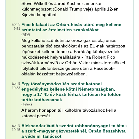
Steve Witkoff és Jared Kushner amerikai
különmegbízott (Donald Trump veje) április 12-én
Kijevbe látogathat.
Fico kifakadt az Orbán-hívás után: meg kellene
ápr. 5
9:51
szüntetni az értelmetlen szankciókat
(
ATV
)
Meg kellene szüntetni az orosz gáz és olaj uniós
behozatalát tiltó szankciókat és az EU-nak határozott
lépéseket kellene tennie a Barátság kőolajvezeték
működésének helyreállítására - írta Robert Fico
szlovák kormányfő az Orbán Viktor miniszterelnökkel
folytatott telefonbeszélgetése után a Facebook-
oldalán közzétett bejegyzésében.
Egy törvénymódosítás szerint katonai
ápr. 5
10:33
engedélyhez kellene kötni Németországban,
hogy a 17-45 év közti férfiak tartósan külföldön
tartózkodhassanak
(
Telex
)
A három hónapon túli külföldre távozáshoz kell a
katonai pecsét.
Aleksandar Vučić szerint robbanóanyagot találtak
ápr. 5
10:45
a szerb–magyar gázvezetéknél, Orbán összehívta
a védelmi tanácsot