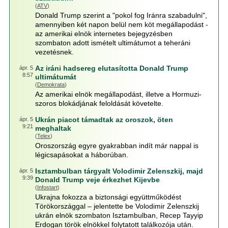
(
ATV
)
Donald Trump szerint a "pokol fog Iránra szabadulni",
amennyiben két napon belül nem köt megállapodást -
az amerikai elnök internetes bejegyzésben
szombaton adott ismételt ultimátumot a teheráni
vezetésnek.
Az iráni hadsereg elutasította Donald Trump
ápr. 5
8:57
ultimátumát
(
Demokrata
)
Az amerikai elnök megállapodást, illetve a Hormuzi-
szoros blokádjának feloldását követelte.
Ukrán piacot támadtak az oroszok, öten
ápr. 5
9:21
meghaltak
(
Telex
)
Oroszország egyre gyakrabban indít már nappal is
légicsapásokat a háborúban.
Isztambulban tárgyalt Volodimir Zelenszkij, majd
ápr. 5
9:39
Donald Trump veje érkezhet Kijevbe
(
Infostart
)
Ukrajna fokozza a biztonsági együttműködést
Törökországgal – jelentette be Volodimir Zelenszkij
ukrán elnök szombaton Isztambulban, Recep Tayyip
Erdogan török elnökkel folytatott találkozója után.