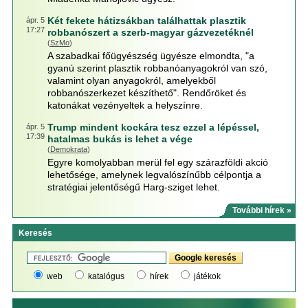
Két fekete hátizsákban találhattak plasztik
ápr. 5
17:27
robbanószert a szerb-magyar gázvezetéknél
(
SzMo
)
A szabadkai főügyészség ügyésze elmondta, "a
gyanú szerint plasztik robbanóanyagokról van szó,
valamint olyan anyagokról, amelyekből
robbanószerkezet készíthető". Rendőröket és
katonákat vezényeltek a helyszínre.
Trump mindent kockára tesz ezzel a lépéssel,
ápr. 5
17:39
hatalmas bukás is lehet a vége
(
Demokrata
)
Egyre komolyabban merül fel egy szárazföldi akció
lehetősége, amelynek legvalószínűbb célpontja a
stratégiai jelentőségű Harg-sziget lehet.
További hírek »
Keresés
web
katalógus
hírek
játékok