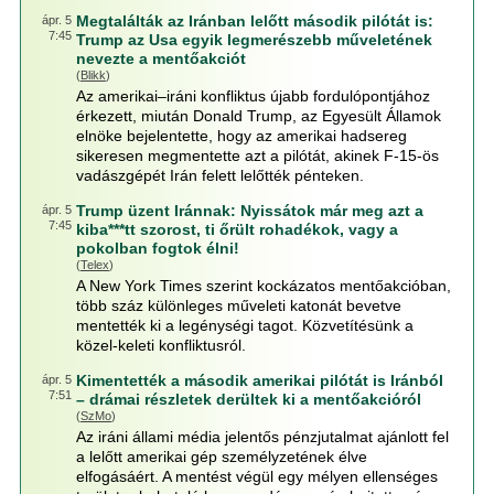
Megtalálták az Iránban lelőtt második pilótát is:
ápr. 5
7:45
Trump az Usa egyik legmerészebb műveletének
nevezte a mentőakciót
(
Blikk
)
Az amerikai–iráni konfliktus újabb fordulópontjához
érkezett, miután Donald Trump, az Egyesült Államok
elnöke bejelentette, hogy az amerikai hadsereg
sikeresen megmentette azt a pilótát, akinek F-15-ös
vadászgépét Irán felett lelőtték pénteken.
Trump üzent Iránnak: Nyissátok már meg azt a
ápr. 5
7:45
kiba***tt szorost, ti őrült rohadékok, vagy a
pokolban fogtok élni!
(
Telex
)
A New York Times szerint kockázatos mentőakcióban,
több száz különleges műveleti katonát bevetve
mentették ki a legénységi tagot. Közvetítésünk a
közel-keleti konfliktusról.
Kimentették a második amerikai pilótát is Iránból
ápr. 5
7:51
– drámai részletek derültek ki a mentőakcióról
(
SzMo
)
Az iráni állami média jelentős pénzjutalmat ajánlott fel
a lelőtt amerikai gép személyzetének élve
elfogásáért. A mentést végül egy mélyen ellenséges