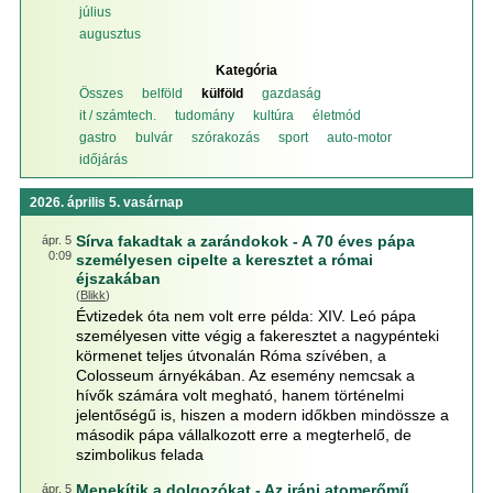
július
augusztus
Kategória
Összes
belföld
külföld
gazdaság
it / számtech.
tudomány
kultúra
életmód
gastro
bulvár
szórakozás
sport
auto-motor
időjárás
2026. április 5. vasárnap
Sírva fakadtak a zarándokok - A 70 éves pápa
ápr. 5
0:09
személyesen cipelte a keresztet a római
éjszakában
(
Blikk
)
Évtizedek óta nem volt erre példa: XIV. Leó pápa
személyesen vitte végig a fakeresztet a nagypénteki
körmenet teljes útvonalán Róma szívében, a
Colosseum árnyékában. Az esemény nemcsak a
hívők számára volt megható, hanem történelmi
jelentőségű is, hiszen a modern időkben mindössze a
második pápa vállalkozott erre a megterhelő, de
szimbolikus felada
Menekítik a dolgozókat - Az iráni atomerőmű
ápr. 5