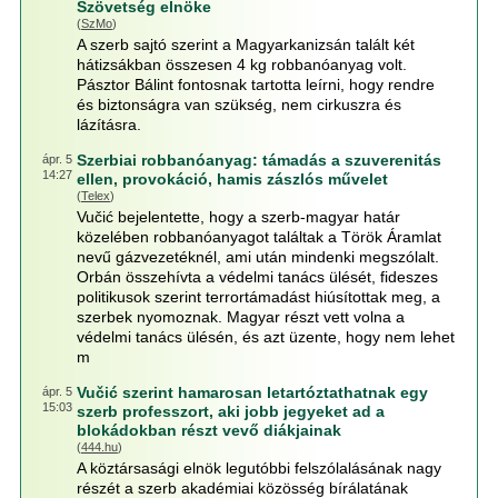
Szövetség elnöke
(
SzMo
)
A szerb sajtó szerint a Magyarkanizsán talált két
hátizsákban összesen 4 kg robbanóanyag volt.
Pásztor Bálint fontosnak tartotta leírni, hogy rendre
és biztonságra van szükség, nem cirkuszra és
lázításra.
Szerbiai robbanóanyag: támadás a szuverenitás
ápr. 5
14:27
ellen, provokáció, hamis zászlós művelet
(
Telex
)
Vučić bejelentette, hogy a szerb-magyar határ
közelében robbanóanyagot találtak a Török Áramlat
nevű gázvezetéknél, ami után mindenki megszólalt.
Orbán összehívta a védelmi tanács ülését, fideszes
politikusok szerint terrortámadást hiúsítottak meg, a
szerbek nyomoznak. Magyar részt vett volna a
védelmi tanács ülésén, és azt üzente, hogy nem lehet
m
Vučić szerint hamarosan letartóztathatnak egy
ápr. 5
15:03
szerb professzort, aki jobb jegyeket ad a
blokádokban részt vevő diákjainak
(
444.hu
)
A köztársasági elnök legutóbbi felszólalásának nagy
részét a szerb akadémiai közösség bírálatának