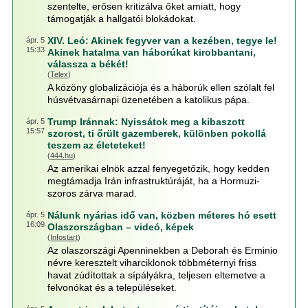
szentelte, erősen kritizálva őket amiatt, hogy
támogatják a hallgatói blokádokat.
XIV. Leó: Akinek fegyver van a kezében, tegye le!
ápr. 5
15:33
Akinek hatalma van háborúkat kirobbantani,
válassza a békét!
(
Telex
)
A közöny globalizációja és a háborúk ellen szólalt fel
húsvétvasárnapi üzenetében a katolikus pápa.
Trump Iránnak: Nyissátok meg a kibaszott
ápr. 5
15:57
szorost, ti őrült gazemberek, különben pokollá
teszem az életeteket!
(
444.hu
)
Az amerikai elnök azzal fenyegetőzik, hogy kedden
megtámadja Irán infrastruktúráját, ha a Hormuzi-
szoros zárva marad.
Nálunk nyárias idő van, közben méteres hó esett
ápr. 5
16:09
Olaszországban – videó, képek
(
Infostart
)
Az olaszországi Apenninekben a Deborah és Erminio
névre keresztelt viharciklonok többméternyi friss
havat zúdítottak a sípályákra, teljesen eltemetve a
felvonókat és a településeket.