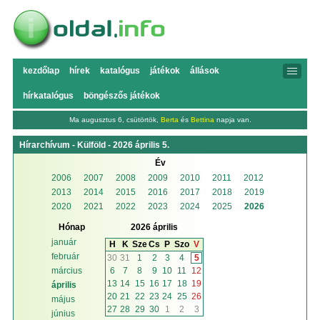
kezdőlap
hírek
katalógus
játékok
állások
hírkatalógus
böngészős játékok
Ma augusztus 6, csütörtök,
Berta
és
Bettina
napja van.
Hírarchívum - Külföld - 2026 április 5.
Év
2006
2007
2008
2009
2010
2011
2012
2013
2014
2015
2016
2017
2018
2019
2020
2021
2022
2023
2024
2025
2026
Hónap
2026 április
január
H
K
Sze
Cs
P
Szo
V
február
30
31
1
2
3
4
5
6
7
8
9
10
11
12
március
13
14
15
16
17
18
19
április
20
21
22
23
24
25
26
május
27
28
29
30
1
2
3
június