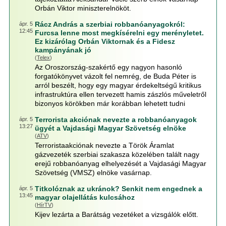
Orbán Viktor miniszterelnököt.
Rácz András a szerbiai robbanóanyagokról:
ápr. 5
12:45
Furcsa lenne most megkísérelni egy merényletet.
Ez kizárólag Orbán Viktornak és a Fidesz
kampányának jó
(
Telex
)
Az Oroszország-szakértő egy nagyon hasonló
forgatókönyvet vázolt fel nemrég, de Buda Péter is
arról beszélt, hogy egy magyar érdekeltségű kritikus
infrastruktúra ellen tervezett hamis zászlós műveletről
bizonyos körökben már korábban lehetett tudni
Terrorista akciónak nevezte a robbanóanyagok
ápr. 5
13:27
ügyét a Vajdasági Magyar Szövetség elnöke
(
ATV
)
Terroristaakciónak nevezte a Török Áramlat
gázvezeték szerbiai szakasza közelében talált nagy
erejű robbanóanyag elhelyezését a Vajdasági Magyar
Szövetség (VMSZ) elnöke vasárnap.
Titkolóznak az ukránok? Senkit nem engednek a
ápr. 5
13:45
magyar olajellátás kulcsához
(
HírTV
)
Kijev lezárta a Barátság vezetéket a vizsgálók előtt.