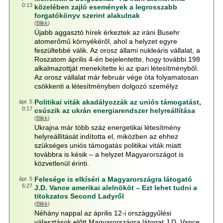
0:13
közelében zajló események a legrosszabb
forgatókönyv szerint alakulnak
(
Blikk
)
Újabb aggasztó hírek érkeztek az iráni Busehr
atomerőmű környékéről, ahol a helyzet egyre
feszültebbé válik. Az orosz állami nukleáris vállalat, a
Roszatom április 4-én bejelentette, hogy további 198
alkalmazottját menekítette ki az ipari létesítményből.
Az orosz vállalat már február vége óta folyamatosan
csökkenti a létesítményben dolgozó személyz
Politikai viták akadályozzák az uniós támogatást,
ápr. 5
0:17
csúszik az ukrán energiarendszer helyreállítása
(
Blikk
)
Ukrajna már több száz energetikai létesítmény
helyreállítását indította el, miközben az ehhez
szükséges uniós támogatás politikai viták miatt
továbbra is késik – a helyzet Magyarországot is
közvetlenül érinti.
Felesége is elkíséri a Magyarországra látogató
ápr. 5
6:27
J.D. Vance amerikai alelnököt – Ezt lehet tudni a
titokzatos Second Ladyről
(
Blikk
)
Néhány nappal az április 12-i országgyűlési
választások előtt Magyarországra látogat J.D. Vance