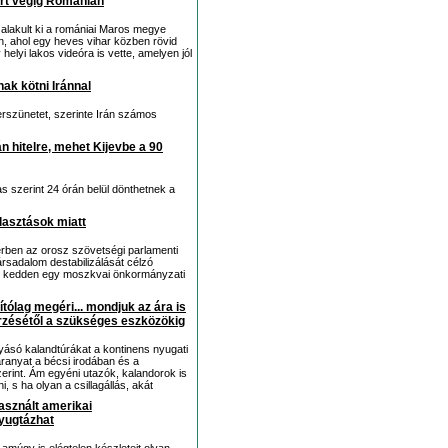
rt végig Románián
 alakult ki a romániai Maros megye
, ahol egy heves vihar közben rövid
helyi lakos videóra is vette, amelyen jól
ak kötni Iránnal
rszünetet, szerinte Irán számos
n hitelre, mehet Kijevbe a 90
s szerint 24 órán belül dönthetnek a
lasztások miatt
rben az orosz szövetségi parlamenti
társadalom destabilizálását célzó
lnök kedden egy moszkvai önkormányzati
ítólag megéri... mondjuk az ára is
erzésétől a szükséges eszközökig
nyásó kalandtúrákat a kontinens nyugati
t aranyat a bécsi irodában és a
erint. Ám egyéni utazók, kalandorok is
 s ha olyan a csillagállás, akát
használt amerikai
nyugtázhat