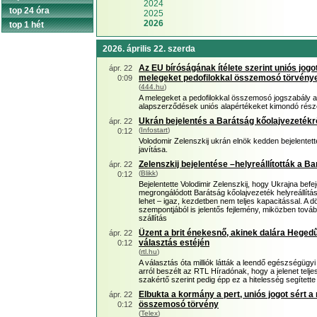
2024
top 24 óra
2025
2026
top 1 hét
2026. április 22. szerda
Az EU bíróságának ítélete szerint uniós jog
ápr. 22
melegeket pedofilokkal összemosó törvény
0:09
(
444.hu
)
A melegeket a pedofilokkal összemosó jogszabály a
alapszerződések uniós alapértékeket kimondó rész
Ukrán bejelentés a Barátság kőolajvezetékr
ápr. 22
(
Infostart
)
0:12
Volodomir Zelenszkij ukrán elnök kedden bejelentett
javítása.
Zelenszkij bejelentése –helyreállították a B
ápr. 22
(
Blikk
)
0:12
Bejelentette Volodimir Zelenszkij, hogy Ukrajna befe
megrongálódott Barátság kőolajvezeték helyreállítá
lehet – igaz, kezdetben nem teljes kapacitással. A d
szempontjából is jelentős fejlemény, miközben továb
szállítás
Üzent a brit énekesnő, akinek dalára Hegedűs
ápr. 22
választás estéjén
0:12
(
rtl.hu
)
A választás óta milliók látták a leendő egészségügyi 
arról beszélt az RTL Híradónak, hogy a jelenet telj
szakértő szerint pedig épp ez a hitelesség segítette 
Elbukta a kormány a pert, uniós jogot sért a
ápr. 22
összemosó törvény
0:12
(
Telex
)