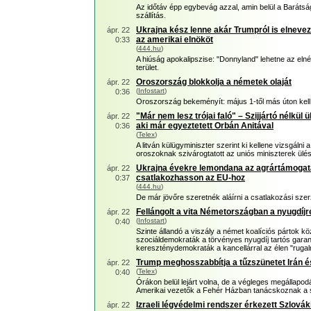
Az időtáv épp egybevág azzal, amin belül a Barátsá
szállítás.
Ukrajna kész lenne akár Trumpról is elneve
ápr. 22
az amerikai elnököt
0:33
(
444.hu
)
A hiúság apokalipszise: "Donnyland" lehetne az elné
terület.
Oroszország blokkolja a németek olaját
ápr. 22
(
Infostart
)
0:36
Oroszország bekeményít: május 1-től más úton kell
"Már nem lesz trójai faló" – Szijjártó nélkül 
ápr. 22
aki már egyeztetett Orbán Anitával
0:36
(
Telex
)
A litván külügyminiszter szerint ki kellene vizsgálni 
oroszoknak szivárogtatott az uniós miniszterek ülése
Ukrajna évekre lemondana az agrártámogat
ápr. 22
csatlakozhasson az EU-hoz
0:37
(
444.hu
)
De már jövőre szeretnék aláírni a csatlakozási sze
Fellángolt a vita Németországban a nyugdíjr
ápr. 22
(
Infostart
)
0:40
Szinte állandó a viszály a német koalíciós pártok kö
szociáldemokraták a törvényes nyugdíj tartós garan
kereszténydemokraták a kancellárral az élen "rugal
Trump meghosszabbítja a tűzszünetet Irán é
ápr. 22
(
Telex
)
0:40
Órákon belül lejárt volna, de a végleges megállapo
Amerikai vezetők a Fehér Házban tanácskoznak a st
Izraeli légvédelmi rendszer érkezett Szlová
ápr. 22