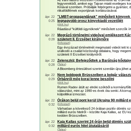
Az iráni háború vészesen csökkentette az USA már a
fegyverekből, amiket egy Tajvan miatti esetleges konf
Kínával szemben. Próbálják felpörgetni a gyártást,
ritkaföldfémek exportjának korlátozásával.
"LMBT-propagandának" minősített könyvek m
ápr. 22
legnagyobb orosz könyvkiadó vezetőjét
0:25
(
444.hu
)
Ráadásul "külföldi ügynöknek" minősített szerzők ír
Megrázó történelmi videóval emlékezett Káro
ápr. 22
született II. Erzsébet királynőre
0:28
(
Infostart
)
Egy évszázad történelmét megmutató videót tett ki a bri
uralkodó a család közösségi oldalaira, hogy megem
született II Erzsébet királynőről.
Zelenszkij: Befejeződtek a Barátság kőolajve
ápr. 22
(
Telex
)
0:28
A Bloomberg értesülései szerint szerdán újra jöhet 
Nem boldogok Brüsszelben a bolgár választ
ápr. 22
Orbánról még korai lenne beszélni
0:29
(
444.hu
)
Rumen Radev átült az elnöki székből a kormányfőibe
választást, mint az 1990-es évek óta senki. A korru
külpolitikai izmozást.
Órákon belül pont kerül Ukrajna 90 milliárd 
ápr. 22
(
Infostart
)
0:32
Várhatóan a következő 24 órában pozitív döntés szü
milliárd eurós hitelről – közölte Kaja Kallas, az EU k
kedden Brüsszelben.
Kaja Kallas szerint 24 órán belül döntés szü
ápr. 22
milliárd eurós hitel átutalásáról
0:32
(
Telex
)