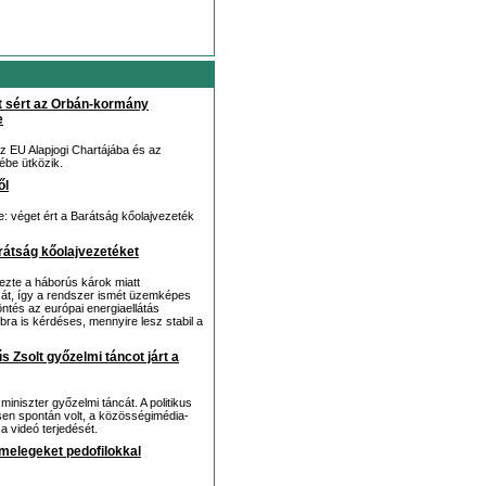
ot sért az Orbán-kormány
e
z EU Alapjogi Chartájába és az
ébe ütközik.
ől
e: véget ért a Barátság kőolajvezeték
arátság kőolajvezetéket
jezte a háborús károk miatt
sát, így a rendszer ismét üzemképes
öntés az európai energiaellátás
bra is kérdéses, mennyire lesz stabil a
 Zsolt győzelmi táncot járt a
miniszter győzelmi táncát. A politikus
esen spontán volt, a közösségimédia-
a videó terjedését.
 melegeket pedofilokkal