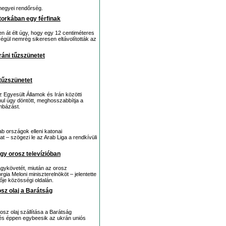
megyei rendőrség.
 torkában egy férfinak
en át élt úgy, hogy egy 12 centiméteres
végül nemrég sikeresen eltávolították az
ráni tűzszünetet
tűzszünetet
az Egyesült Államok és Irán közötti
nul úgy döntött, meghosszabbítja a
mbázást.
b országok elleni katonai
at – szögezi le az Arab Liga a rendkívüli
egy orosz televízióban
gykövetét, miután az orosz
rgia Meloni miniszterelnököt – jelentette
ője közösségi oldalán.
sz olaj a Barátság
osz olaj szállítása a Barátság
ntés éppen egybeesik az ukrán uniós