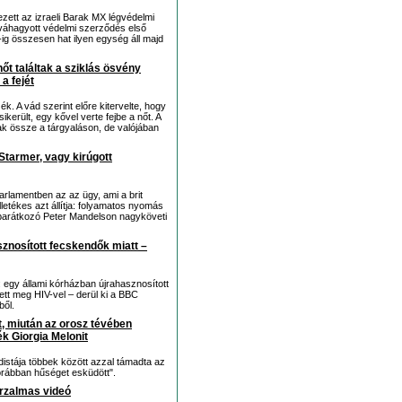
ezett az izraeli Barak MX légvédelmi
váhagyott védelmi szerződés első
ig összesen hat ilyen egység áll majd
őt találtak a sziklás ösvény
 a fejét
. A vád szerint előre kitervelte, hogy
ikerült, egy kővel verte fejbe a nőt. A
ak össze a tárgyaláson, de valójában
Starmer, vagy kirúgott
arlamentben az az ügy, ami a brit
lletékes azt állítja: folyamatos nyomás
l barátkozó Peter Mandelson nagyköveti
sznosított fecskendők miatt –
 egy állami kórházban újrahasznosított
tt meg HIV-vel – derül ki a BBC
ől.
, miután az orosz tévében
ék Giorgia Melonit
distája többek között azzal támadta az
orábban hűséget esküdött".
orzalmas videó