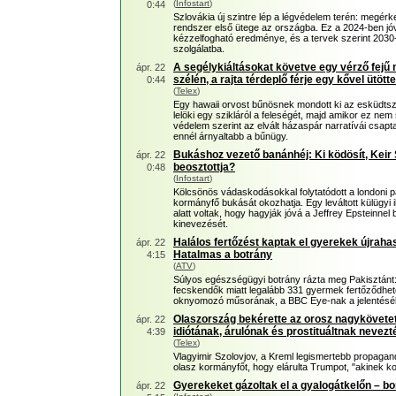
(
Infostart
)
0:44
Szlovákia új szintre lép a légvédelem terén: megérk
rendszer első ütege az országba. Ez a 2024-ben jó
kézzelfogható eredménye, és a tervek szerint 2030-
szolgálatba.
A segélykiáltásokat követve egy vérző fejű n
ápr. 22
szélén, a rajta térdeplő férje egy kővel ütötte
0:44
(
Telex
)
Egy hawaii orvost bűnösnek mondott ki az esküdtszék
lelöki egy szikláról a feleségét, majd amikor ez nem s
védelem szerint az elvált házaspár narratívái csapt
ennél árnyaltabb a bűnügy.
Bukáshoz vezető banánhéj: Ki ködösít, Keir 
ápr. 22
beosztottja?
0:48
(
Infostart
)
Kölcsönös vádaskodásokkal folytatódott a londoni p
kormányfő bukását okozhatja. Egy leváltott külügyi i
alatt voltak, hogy hagyják jóvá a Jeffrey Epsteinne
kinevezését.
Halálos fertőzést kaptak el gyerekek újraha
ápr. 22
Hatalmas a botrány
4:15
(
ATV
)
Súlyos egészségügyi botrány rázta meg Pakisztánt:
fecskendők miatt legalább 331 gyermek fertőződhete
oknyomozó műsorának, a BBC Eye-nak a jelentéséb
Olaszország bekérette az orosz nagykövetet
ápr. 22
idiótának, árulónak és prostituáltnak nevezt
4:39
(
Telex
)
Vlagyimir Szolovjov, a Kreml legismertebb propagan
olasz kormányfőt, hogy elárulta Trumpot, "akinek k
Gyerekeket gázoltak el a gyalogátkelőn – b
ápr. 22