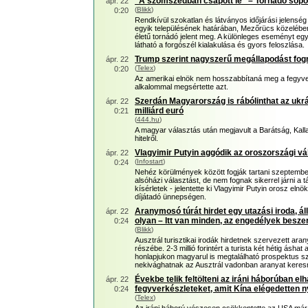
"A szomszédban csapott le" – Tornádó söpö
ápr. 22
(
Blikk
)
0:20
Rendkívül szokatlan és látványos időjárási jelenség
egyik településének határában, Mezőrücs közelében
életű tornádó jelent meg. A különleges eseményt egy 
látható a forgószél kialakulása és gyors feloszlása.
Trump szerint nagyszerű megállapodást fogn
ápr. 22
(
Telex
)
0:20
Az amerikai elnök nem hosszabbítaná meg a fegyve
alkalommal megsértette azt.
Szerdán Magyarország is rábólinthat az ukrá
ápr. 22
milliárd euró
0:21
(
444.hu
)
A magyar választás után megjavult a Barátság, Kalla
hitelről.
Vlagyimir Putyin aggódik az oroszországi vá
ápr. 22
(
Infostart
)
0:24
Nehéz körülmények között fogják tartani szeptembe
alsóházi választást, de nem fognak sikerrel járni a 
kísérletek - jelentette ki Vlagyimir Putyin orosz e
díjátadó ünnepségen.
Aranymosó túrát hirdet egy utazási iroda, áll
ápr. 22
olyan – Itt van minden, az engedélyek besz
0:24
(
Blikk
)
Ausztrál turisztikai irodák hirdetnek szervezett ara
részébe. 2-3 millió forintért a turista két hétig ásha
honlapjukon magyarul is megtalálható prospektus sz
nekivághatnak az Ausztrál vadonban aranyat keresni,
Évekbe telik feltölteni az iráni háborúban el
ápr. 22
fegyverkészleteket, amit Kína elégedetten 
0:24
(
Telex
)