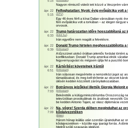
(
Infostart
)
5:15
Nagyon rémisztő videót tett közzé a Veszprém vár
Felfoghatatlan: Nyolc évig evőpálcika volt a
ápr. 22
(
ATV
)
5:15
Egy 46 éves férfi a kínai Dalian városában nyolc év
fém evőpálcika volt a torkában – az idegen tárgyat 
orvosok.
Trump határozatlan időre hosszabbítaná az i
ápr. 22
(
444.hu
)
6:33
Irán egyelőre nem reagált a felvetésre.
Donald Trump hirtelen meghosszabbította a 
ápr. 22
(
Infostart
)
6:39
A tűzszünet utolsó óráiban jelentős fordulat történt 
konfliktusban: Donald Trump amerikai elnök váratla
fegyvernyugvást és mégsem újítja fel a pusztító bo
Kártérítést követelnek Irántól
ápr. 22
(
Infostart
)
6:51
Irán súlyosan megsértette a nemzetközi jogot az ara
támadásaival, és meg kell térítenie az okozott károk
ülésén kedden közzétett zárónyilatkozatában.
Botrányos jelzőkkel illették Giorgia Melonit 
ápr. 22
(
Infostart
)
7:03
Bekérették a külügyminisztériumba Oroszország na
televízióban prostituáltnak és árulónak nevezték Gio
be kedden Antonio Tajani, az olasz diplomácia vezet
Na, végre! Szerda délben megindulhat az oro
ápr. 22
kőolajvezetéken
7:09
(
Blikk
)
Három hónap leállás után szerdán újraindulhat az or
kőolajvezetéken – közölte egy iparági forrás. A dö
hitelről szóló szavazás idejével.