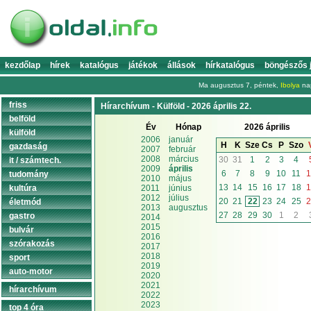
kezdőlap
hírek
katalógus
játékok
állások
hírkatalógus
böngészős 
Ma augusztus 7, péntek,
Ibolya
nap
friss
Hírarchívum - Külföld - 2026 április 22.
belföld
Év
Hónap
2026 április
külföld
2006
január
H
K
Sze
Cs
P
Szo
gazdaság
2007
február
2008
március
30
31
1
2
3
4
it / számtech.
2009
április
6
7
8
9
10
11
1
tudomány
2010
május
13
14
15
16
17
18
1
kultúra
2011
június
2012
július
20
21
22
23
24
25
2
életmód
2013
augusztus
27
28
29
30
1
2
gastro
2014
2015
bulvár
2016
szórakozás
2017
2018
sport
2019
auto-motor
2020
2021
hírarchívum
2022
2023
top 4 óra