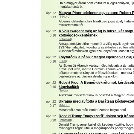
Ha a magyar állam nem változtat a jogszabályon, új
megállapításáról.
Magyar Péter telefonon egyeztetett Robert F
ápr. 22
(
444.hu
)
0:13
A Beneš-dekrétumokra hivatkozó jogszabály hatályo
miniszterelnöktől.
A Volkswagent még az ág is húzza, két nagy 
ápr. 22
költségcsökkentésnek
0:16
(
Infostart
)
A maga módján előre menekül a világ egyik egyik v
1937-ben alapított, wolsburgi székhelyű cég fennállá
különböző módokon igyekszik enyhíteni. Most itt eg
Folytatódik a pánik? Megint egekben az ola
ápr. 22
(
Blikk
)
0:16
Az Egyesült Államok valószínűleg folytatja a támadás
tűzszünet után, mert a Hormuzi-szoros körüli feszü
béketeremtésre irányuló erőfeszítéseket – mondta D
bejelentésre az olaj ára délután újra kilőtt.
Robert Fico: A Beneš-dekrétumok kérdésébe
ápr. 22
képviselünk
0:16
(
Telex
)
A szlovák miniszterelnök is posztolt a Magyar Péterre
Ukrajna megjavította a Barátság kőolajveze
ápr. 22
(
444.hu
)
0:17
Mostantól a vezeték ismét üzembe helyezhető.
Donald Trump "nagyszerű" dolgot sejt Iránn
ápr. 22
(
Infostart
)
0:20
Donald Trump amerikai elnök kedden közölte, hogy 
mint egyezségre jutni, a megállapodás pedig "nagys