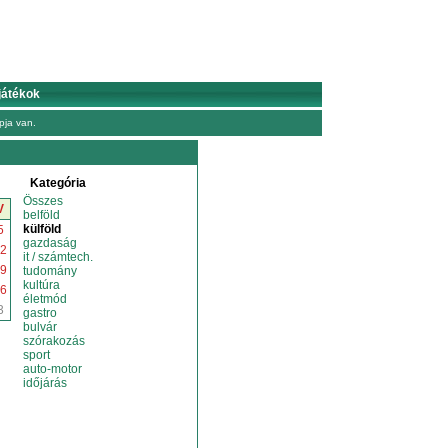
játékok
ja van.
Kategória
Összes
V
belföld
külföld
5
gazdaság
2
it / számtech.
9
tudomány
kultúra
6
életmód
3
gastro
bulvár
szórakozás
sport
auto-motor
időjárás