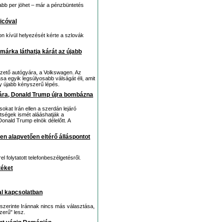
abb per jöhet – már a pénzbüntetés
icóval
n kívül helyezését kérte a szlovák
márka láthatja kárát az újabb
ezető autógyára, a Volkswagen. Az
sa egyik legsúlyosabb válságát éli, amit
y újabb kényszerű lépés.
j ára, Donald Trump újra bombázna
okat Irán ellen a szerdán lejáró
ltségek ismét alááshatják a
onald Trump elnök délelőtt. A
n alapvetően eltérő álláspontot
l folytatott telefonbeszélgetésről.
téket
al kapcsolatban
szerinte Iránnak nincs más választása,
zerű" lesz.