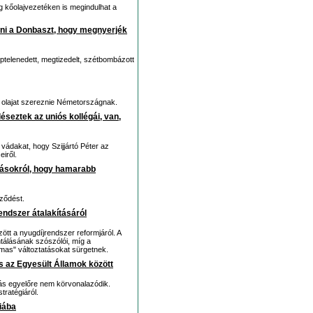
g kőolajvezetéken is megindulhat a
zni a Donbaszt, hogy megnyerjék
ptelenedett, megtizedelt, szétbombázott
 olajat szereznie Németországnak.
üléseztek az uniós kollégái, van,
a vádakat, hogy Szijjártó Péter az
iről.
ásokról, hogy hamarabb
rződést.
endszer átalakításáról
zött a nyugdíjrendszer reformjáról. A
tálásának szószólói, míg a
mas" változtatásokat sürgetnek.
s az Egyesült Államok között
dás egyelőre nem körvonalazódik.
ratégiáról.
kiába