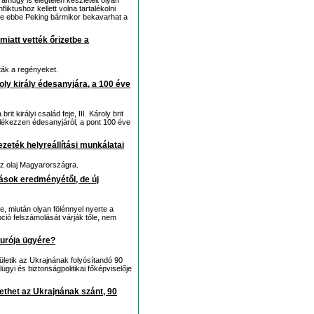
múgy is elégtelen készleteit olyan
liktushoz kellett volna tartalékolni
 de ebbe Peking bármikor bekavarhat a
iatt vették őrizetbe a
ták a regényeket.
ly király édesanyjára, a 100 éve
t királyi család feje, III. Károly brit
lékezzen édesanyjáról, a pont 100 éve
zeték helyreállítási munkálatai
az olaj Magyarországra.
ások eredményétől, de új
, miután olyan fölénnyel nyerte a
pció felszámolását várják tőle, nem
eurója ügyére?
letik az Ukrajnának folyósítandó 90
ülügyi és biztonságpolitikai főképviselője
lethet az Ukrajnának szánt, 90