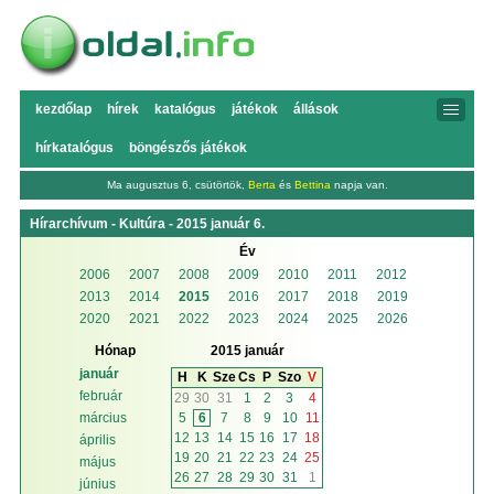
kezdőlap
hírek
katalógus
játékok
állások
hírkatalógus
böngészős játékok
Ma augusztus 6, csütörtök,
Berta
és
Bettina
napja van.
Hírarchívum - Kultúra - 2015 január 6.
Év
2006
2007
2008
2009
2010
2011
2012
2013
2014
2015
2016
2017
2018
2019
2020
2021
2022
2023
2024
2025
2026
Hónap
2015 január
január
H
K
Sze
Cs
P
Szo
V
február
29
30
31
1
2
3
4
5
6
7
8
9
10
11
március
12
13
14
15
16
17
18
április
19
20
21
22
23
24
25
május
26
27
28
29
30
31
1
június