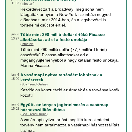
11:03
(
Infostart
)
Rekordévet zárt a Broadway: még soha nem
látogatták annyian a New York-i színházi negyed
előadásait, mint 2014-ben, és a jegybevétel is
történelmi csúcsot ért el.
Több mint 290 millió dollár értékű Picasso-
jan. 6
13:27
alkotásokat ad el a festő unokája
(
Infostart
)
Több mint 290 millió dollár (77,7 milliárd forint)
összértékű Picasso-alkotásokat ad el
magángyűjteményéből a nagy katalán festő unokája,
Marina Picasso.
A vasárnapi nyitva tartásáért lobbiznak a
jan. 6
15:00
kertészetek
(
Spa Trend Online
)
Kezdődjön konzultáció az árudák és a törvényalkotók
között!
Együtt: önkényes jogértelmezés a vasárnapi
jan. 6
15:02
házhozszállítás tiltása
(
Spa Trend Online
)
A vasárnapi nyitva tartást megtiltó kereskedelmi
törvény nem tartalmazza a vasárnapi házhozszállítás
tilalmát.