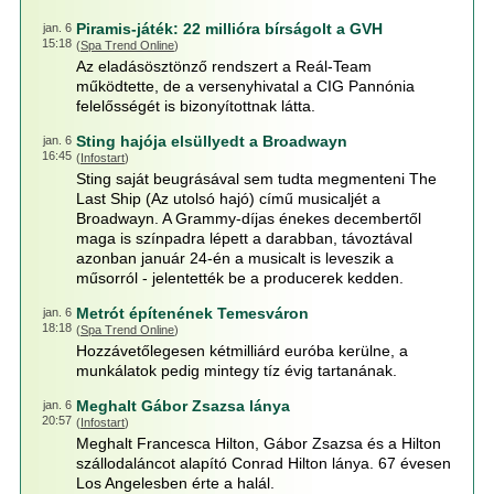
Piramis-játék: 22 millióra bírságolt a GVH
jan. 6
15:18
(
Spa Trend Online
)
Az eladásösztönző rendszert a Reál-Team
működtette, de a versenyhivatal a CIG Pannónia
felelősségét is bizonyítottnak látta.
Sting hajója elsüllyedt a Broadwayn
jan. 6
16:45
(
Infostart
)
Sting saját beugrásával sem tudta megmenteni The
Last Ship (Az utolsó hajó) című musicaljét a
Broadwayn. A Grammy-díjas énekes decembertől
maga is színpadra lépett a darabban, távoztával
azonban január 24-én a musicalt is leveszik a
műsorról - jelentették be a producerek kedden.
Metrót építenének Temesváron
jan. 6
18:18
(
Spa Trend Online
)
Hozzávetőlegesen kétmilliárd euróba kerülne, a
munkálatok pedig mintegy tíz évig tartanának.
Meghalt Gábor Zsazsa lánya
jan. 6
20:57
(
Infostart
)
Meghalt Francesca Hilton, Gábor Zsazsa és a Hilton
szállodaláncot alapító Conrad Hilton lánya. 67 évesen
Los Angelesben érte a halál.