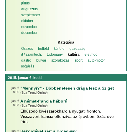
július
augusztus
szeptember
október
november
december
Kategória
Összes
belföld
külföld
gazdaság
it / számtech.
tudomány
kultúra
életmód
gastro
bulvár
szórakozás
sport
auto-motor
időjárás
2015. január 6. kedd
"Mennyi?" - Döbbenetesen drága lesz a Sziget
jan. 6
8:06
(
Spa Trend Online
)
A német-francia háború
jan. 6
8:08
(
Spa Trend Online
)
Elhúzódó lövészárokharc a nyugati fronton.
Visszavert francia offenzíva az új évben. Száz éve
írtuk.
Rekordévet zárt a Broadway
jan. 6