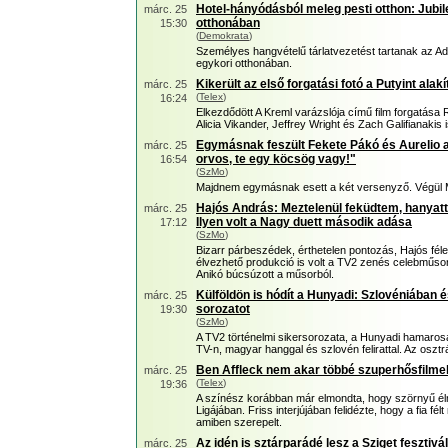
Hotel-hányódásból meleg pesti otthon: Jubi
márc. 25
otthonában
15:30
(
Demokrata
)
Személyes hangvételű tárlatvezetést tartanak az
egykori otthonában.
Kikerült az első forgatási fotó a Putyint alak
márc. 25
(
Telex
)
16:24
Elkezdődött A Kreml varázslója című film forgatása
Alicia Vikander, Jeffrey Wright és Zach Galifianakis 
Egymásnak feszült Fekete Pákó és Aurelio 
márc. 25
orvos, te egy köcsög vagy!"
16:54
(
SzMo
)
Majdnem egymásnak esett a két versenyző. Végül 
Hajós András: Meztelenül feküdtem, hanyat
márc. 25
Ilyen volt a Nagy duett második adása
17:12
(
SzMo
)
Bizarr párbeszédek, érthetelen pontozás, Hajós fé
élvezhető produkció is volt a TV2 zenés celebműs
Anikó búcsúzott a műsorból.
Külföldön is hódít a Hunyadi: Szlovéniában 
márc. 25
sorozatot
19:30
(
SzMo
)
A TV2 történelmi sikersorozata, a Hunyadi hamarosa
TV-n, magyar hanggal és szlovén felirattal. Az oszt
Ben Affleck nem akar többé szuperhősfilme
márc. 25
(
Telex
)
19:36
A színész korábban már elmondta, hogy szörnyű él
Ligájában. Friss interjújában felidézte, hogy a fia f
amiben szerepelt.
Az idén is sztárparádé lesz a Sziget fesztivá
márc. 25