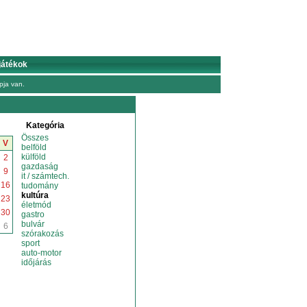
játékok
ja van.
Kategória
Összes
V
belföld
külföld
2
gazdaság
9
it / számtech.
16
tudomány
kultúra
23
életmód
30
gastro
bulvár
6
szórakozás
sport
auto-motor
időjárás