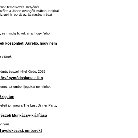
nti temetkezési helyénél,
ezően a János evangéliumában írtakkal
 izraeli hírportál az ásatásban részt
, és mindig figyelt arra, hogy "ahol
ek köszönheti Aurelio, hogy nem
é válnak.
művésszel, Hitel Kiadó, 2025
 törvénymódosítása ellen
zenet: az emberi jogokat nem lehet
 Szigeten
mellett jön még a The Last Dinner Party,
észeti Munkácsy-kiállítása
tt van.
ad gyülekezést, emberek!