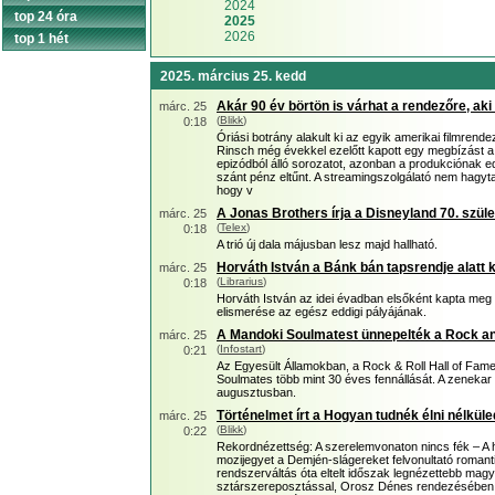
2024
top 24 óra
2025
2026
top 1 hét
2025. március 25. kedd
Akár 90 év börtön is várhat a rendezőre, aki 
márc. 25
(
Blikk
)
0:18
Óriási botrány alakult ki az egyik amerikai filmrend
Rinsch még évekkel ezelőtt kapott egy megbízást a 
epizódból álló sorozatot, azonban a produkciónak e
szánt pénz eltűnt. A streamingszolgálató nem hagyt
hogy v
A Jonas Brothers írja a Disneyland 70. szül
márc. 25
(
Telex
)
0:18
A trió új dala májusban lesz majd hallható.
Horváth István a Bánk bán tapsrendje alatt 
márc. 25
(
Librarius
)
0:18
Horváth István az idei évadban elsőként kapta meg 
elismerése az egész eddigi pályájának.
A Mandoki Soulmatest ünnepelték a Rock a
márc. 25
(
Infostart
)
0:21
Az Egyesült Államokban, a Rock & Roll Hall of Fam
Soulmates több mint 30 éves fennállását. A zenekar
augusztusban.
Történelmet írt a Hogyan tudnék élni nélküle
márc. 25
(
Blikk
)
0:22
Rekordnézettség: A szerelemvonaton nincs fék – A 
mozijegyet a Demjén-slágereket felvonultató romanti
rendszerváltás óta eltelt időszak legnézettebb magy
sztárszereposztással, Orosz Dénes rendezésében, K