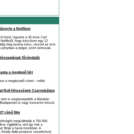
átverte a Netflixet
ező körül. Ugyanis a 45 éves Carl
Netflixtől, hogy készítsen egy 12
ddig még nyoma sincs, viszont az erre
a annyiban a dolgot, ezért nemcsak,
etésnapjának főcímdalát
kapta a meglepő hírt
ezt a megtisztelő címet – méltó
nd Roll Hírességek Csarnokában
e-ben is megünnepelték a Mandoki
 Budapesten is nagy koncertre készül
d? című film
hétvégén megváltották a 750 000.
kus vígjátékra, ami így már a
ar filmje a hazai mozikban. A
irády Attila producer vezetésével,