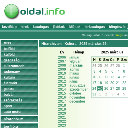
kezdőlap
hírek
katalógus
játékok
állások
hírkatalógus
böngészős 
Ma augusztus 7, péntek,
Ibolya
nap
friss
Hírarchívum - Kultúra - 2025 március 25.
belföld
Év
Hónap
2025 március
külföld
2006
január
H
K
Sze
Cs
P
Szo
gazdaság
2007
február
2008
március
24
25
26
27
28
1
it / számtech.
2009
április
3
4
5
6
7
8
tudomány
2010
május
10
11
12
13
14
15
kultúra
2011
június
2012
július
17
18
19
20
21
22
életmód
2013
augusztus
24
25
26
27
28
29
gastro
2014
szeptember
2015
október
31
1
2
3
4
5
bulvár
2016
november
szórakozás
2017
december
2018
sport
2019
auto-motor
2020
2021
hírarchívum
2022
2023
top 4 óra