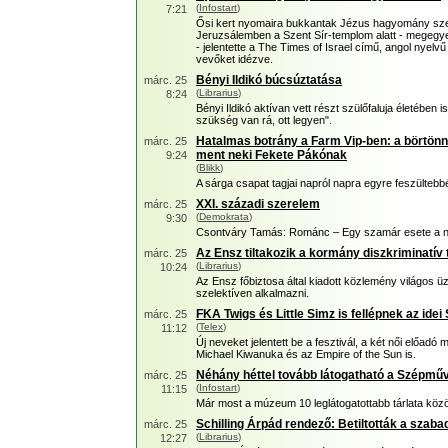
(
Infostart
)
7:21
Ősi kert nyomaira bukkantak Jézus hagyomány szeri
Jeruzsálemben a Szent Sír-templom alatt - megegy
- jelentette a The Times of Israel című, angol nyelvű
vevőket idézve.
Bényi Ildikó búcsúztatása
márc. 25
(
Librarius
)
8:24
Bényi Ildikó aktívan vett részt szülőfaluja életében is
szükség van rá, ott legyen".
Hatalmas botrány a Farm Vip-ben: a börtönn
márc. 25
ment neki Fekete Pákónak
9:24
(
Blikk
)
A sárga csapat tagjai napról napra egyre feszültebb
XXI. századi szerelem
márc. 25
(
Demokrata
)
9:30
Csontváry Tamás: Románc – Egy szamár esete a nő
Az Ensz tiltakozik a kormány diszkriminatív
márc. 25
(
Librarius
)
10:24
Az Ensz főbiztosa által kiadott közlemény világos ü
szelektíven alkalmazni.
FKA Twigs és Little Simz is fellépnek az idei
márc. 25
(
Telex
)
11:12
Új neveket jelentett be a fesztivál, a két női előadó 
Michael Kiwanuka és az Empire of the Sun is.
Néhány héttel tovább látogatható a Szépműv
márc. 25
(
Infostart
)
11:15
Már most a múzeum 10 leglátogatottabb tárlata közö
Schilling Árpád rendező: Betiltották a szab
márc. 25
(
Librarius
)
12:27