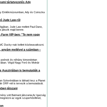
leumi tárlatvezetés Ady
 Ady Emlékmúzeumban, Ady és Csinszka
ító Jude Law-ról
 Rigában. Jude Law mellett Paul Dano,
is játszik majd benne.
a Farm VIP-ben: "Te nem vagy
MC Ducky-nak kellett közbeavatkozni.
t, anyám mellével a számban –
le poénok és néhány kimondottan
orában. Végül Nagy Feró és Molnár
és Ausztriában is bemutatják a
n Szlovéniában is látható lesz a Planet
rák ORF-nél is tervezik a bemutatását.
kben játszani
mény volt Batmant játszania Az Igazság
élt megnézni az egyik szuperhősfilmet,
lon