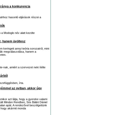
otránya a konkurencia
 ahhoz hasonló eljárások részei a
atók
n a Modoglo név alatt kezdte
sz, hanem üvöltesz
 keringett annyi teória sorozatról, mint
riák megválaszolása, hanem a
zetes.
te-nak, amiért a szervezet neki ítélte
Bárból
szefüggésben, írta.
yémmel az oviban, akkor úgy
mikor azt látja, hogy a gyereke valami
tált Minden Rendben, Sós Bálint Dániel
talan apát. A rendezővel beszélgettünk
 is, hogy akármit monda