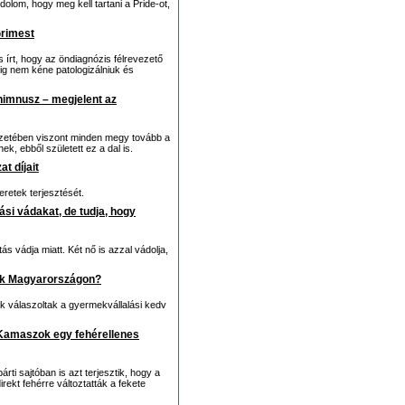
dolom, hogy meg kell tartani a Pride-ot,
Grimest
s írt, hogy az öndiagnózis félrevezető
g nem kéne patologizálniuk és
a himnusz – megjelent az
yezetében viszont minden megy tovább a
, ebből született ez a dal is.
t díjait
eretek terjesztését.
ási vádakat, de tudja, hogy
ás vádja miatt. Két nő is azzal vádolja,
yák Magyarországon?
k válaszoltak a gyermekvállalási kedv
a Kamaszok egy fehérellenes
rti sajtóban is azt terjesztik, hogy a
ekt fehérre változtatták a fekete