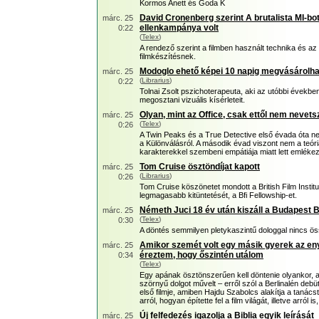
Kormos Anett és Goda K
David Cronenberg szerint A brutalista MI-b
márc. 25
ellenkampánya volt
0:22
(
Telex
)
A rendező szerint a filmben használt technika és az
filmkészítésnek.
Modoglo ehető képei 10 napig megvásárolh
márc. 25
(
Librarius
)
0:22
Tolnai Zsolt pszichoterapeuta, aki az utóbbi évekbe
megosztani vizuális kísérleteit.
Olyan, mint az Office, csak ettől nem nevet
márc. 25
(
Telex
)
0:26
A Twin Peaks és a True Detective első évada óta nem
a Különválásról. A második évad viszont nem a teó
karakterekkel szembeni empátiája miatt lett emléke
Tom Cruise ösztöndíjat kapott
márc. 25
(
Librarius
)
0:26
Tom Cruise köszönetet mondott a British Film Institu
legmagasabb kitüntetését, a Bfi Fellowship-et.
Németh Juci 18 év után kiszáll a Budapest 
márc. 25
(
Telex
)
0:30
A döntés semmilyen pletykaszintű dologgal nincs ös
Amikor szemét volt egy másik gyerek az en
márc. 25
éreztem, hogy őszintén utálom
0:34
(
Telex
)
Egy apának ösztönszerűen kell döntenie olyankor, a
szörnyű dolgot művelt – erről szól a Berlinalén debü
első filmje, amiben Hajdu Szabolcs alakítja a tanács
arról, hogyan építette fel a film világát, illetve arról
Új felfedezés igazolja a Biblia egyik leírását
márc. 25