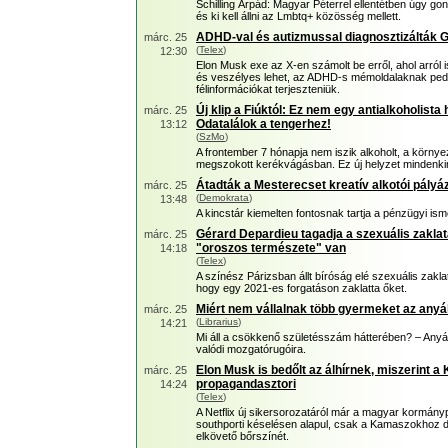
Schilling Árpád: Magyar Péterrel ellentétben úgy gon
és ki kell állni az Lmbtq+ közösség mellett.
ADHD-val és autizmussal diagnosztizálták 
márc. 25
(
Telex
)
12:30
Elon Musk exe az X-en számolt be erről, ahol arról i
és veszélyes lehet, az ADHD-s mémoldalaknak pedi
félinformációkat terjeszteniük.
Új klip a Fiúktól: Ez nem egy antialkoholist
márc. 25
Odatalálok a tengerhez!
13:12
(
SzMo
)
A frontember 7 hónapja nem iszik alkoholt, a körn
megszokott kerékvágásban. Ez új helyzet mindenkinek
Átadták a Mesterecset kreatív alkotói pályáza
márc. 25
(
Demokrata
)
13:48
A kincstár kiemelten fontosnak tartja a pénzügyi ism
Gérard Depardieu tagadja a szexuális zaklat
márc. 25
"oroszos természete" van
14:18
(
Telex
)
A színész Párizsban állt bíróság elé szexuális zaklat
hogy egy 2021-es forgatáson zaklatta őket.
Miért nem vállalnak több gyermeket az an
márc. 25
(
Librarius
)
14:21
Mi áll a csökkenő születésszám hátterében? – Anyá
valódi mozgatórugóira.
Elon Musk is bedőlt az álhírnek, miszerint 
márc. 25
propagandasztori
14:24
(
Telex
)
A Netflix új sikersorozatáról már a magyar kormánypá
southporti késelésen alapul, csak a Kamaszokhoz dir
elkövető bőrszínét.