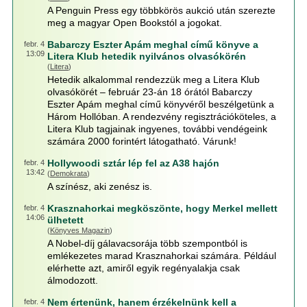
A Penguin Press egy többkörös aukció után szerezte
meg a magyar Open Bookstól a jogokat.
Babarczy Eszter Apám meghal című könyve a
febr. 4
13:09
Litera Klub hetedik nyilvános olvasókörén
(
Litera
)
Hetedik alkalommal rendezzük meg a Litera Klub
olvasókörét – február 23-án 18 órától Babarczy
Eszter Apám meghal című könyvéről beszélgetünk a
Három Hollóban. A rendezvény regisztrációköteles, a
Litera Klub tagjainak ingyenes, további vendégeink
számára 2000 forintért látogatható. Várunk!
Hollywoodi sztár lép fel az A38 hajón
febr. 4
13:42
(
Demokrata
)
A színész, aki zenész is.
Krasznahorkai megköszönte, hogy Merkel mellett
febr. 4
14:06
ülhetett
(
Könyves Magazin
)
A Nobel-díj gálavacsorája több szempontból is
emlékezetes marad Krasznahorkai számára. Például
elérhette azt, amiről egyik regényalakja csak
álmodozott.
Nem értenünk, hanem érzékelnünk kell a
febr. 4