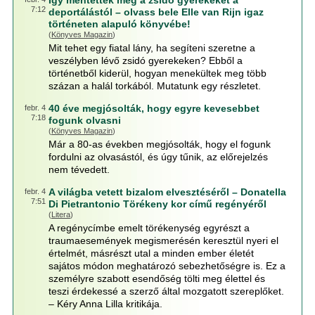
Így mentették meg a zsidó gyerekeket a
7:12
deportálástól – olvass bele Elle van Rijn igaz
történeten alapuló könyvébe!
(
Könyves Magazin
)
Mit tehet egy fiatal lány, ha segíteni szeretne a
veszélyben lévő zsidó gyerekeken? Ebből a
történetből kiderül, hogyan menekültek meg több
százan a halál torkából. Mutatunk egy részletet.
40 éve megjósolták, hogy egyre kevesebbet
febr. 4
7:18
fogunk olvasni
(
Könyves Magazin
)
Már a 80-as években megjósolták, hogy el fogunk
fordulni az olvasástól, és úgy tűnik, az előrejelzés
nem tévedett.
A világba vetett bizalom elvesztéséről – Donatella
febr. 4
7:51
Di Pietrantonio Törékeny kor című regényéről
(
Litera
)
A regénycímbe emelt törékenység egyrészt a
traumaesemények megismerésén keresztül nyeri el
értelmét, másrészt utal a minden ember életét
sajátos módon meghatározó sebezhetőségre is. Ez a
személyre szabott esendőség tölti meg élettel és
teszi érdekessé a szerző által mozgatott szereplőket.
– Kéry Anna Lilla kritikája.