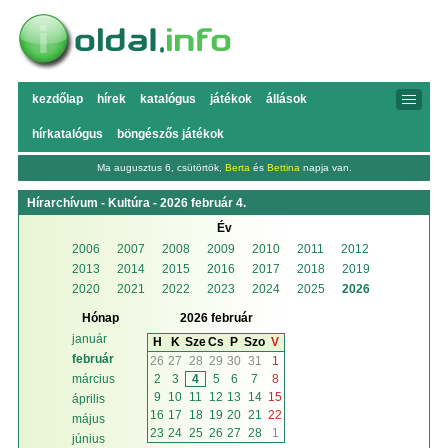
kezdőlap
hírek
katalógus
játékok
állások
hírkatalógus
böngészős játékok
Ma augusztus 6, csütörtök,
Berta
és
Bettina
napja van.
Hírarchívum - Kultúra - 2026 február 4.
Év
2006
2007
2008
2009
2010
2011
2012
2013
2014
2015
2016
2017
2018
2019
2020
2021
2022
2023
2024
2025
2026
Hónap
2026 február
január
H
K
Sze
Cs
P
Szo
V
február
26
27
28
29
30
31
1
2
3
4
5
6
7
8
március
9
10
11
12
13
14
15
április
16
17
18
19
20
21
22
május
23
24
25
26
27
28
1
június