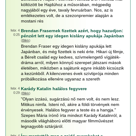
költözött be Hajdúhoz a műsorában, mégpedig
nagyjából egy éve, tavaly fevruárban. Nos, az is
emlékezetes volt, de a szezonpremier alapján a
mostani rés
Brendan Frasernek fizettek azért, hogy hazudjon:
febr. 4
0:25
pénzért lett egy idegen kislány apukája Japánban
(
Blikk
)
Brendan Fraser egy idegen kislány apukája lett
Japánban, és még fizettek is neki érte. Hikari új filmje,
a Bérelt család egy kedves, szívmelengető vígjáték-
dráma arról, milyen könnyű szerepet játszani mások
életében, miközben a sajátunk egyre inkább kicsúszik
a kezünkből. A kilencvenes évek szívtiprója minden
próbálkozása ellenére ugyanaz a szereth
Karády Katalin halálos fegyvere
febr. 4
0:29
(
Blikk
)
"Olyan izzású, sugárzású nő nem volt, és nem lesz.
Mitikus nimfa. Isteni nő, akire a földi törvények nem
érvényesek. Halálos fegyver a teste és a hangja."
Szepes Mária írónő írta mindezt Karády Katalinról, a
második világháború előtti magyar filmművészet
legnagyobb sztárjáról.
febr. 4