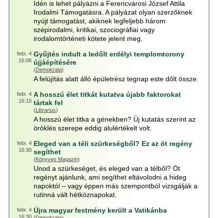
Idén is lehet pályázni a Ferencvárosi József Attila
Irodalmi Támogatásra. A pályázat olyan szerzőknek
nyújt támogatást, akiknek legfeljebb három
szépirodalmi, kritikai, szociográfiai vagy
irodalomtörténeti kötete jelent meg.
Gyűjtés indult a ledőlt erdélyi templomtorony
febr. 4
16:06
újjáépítésére
(
Demokrata
)
A felújítás alatt álló épületrész tegnap este dőlt össze.
A hosszú élet titkát kutatva újabb faktorokat
febr. 4
16:15
tártak fel
(
Librarius
)
A hosszú élet titka a génekben? Új kutatás szerint az
öröklés szerepe eddig alulértékelt volt.
Eleged van a téli szürkeségből? Ez az öt regény
febr. 4
16:30
segíthet
(
Könyves Magazin
)
Unod a szürkeséget, és eleged van a télből? Öt
regényt ajánlunk, ami segíthet eltávolodni a hideg
napoktól – vagy éppen más szempontból vizsgálják a
rutinná vált hétköznapokat.
Újra magyar festmény került a Vatikánba
febr. 4
16:30
(
Demokrata
)