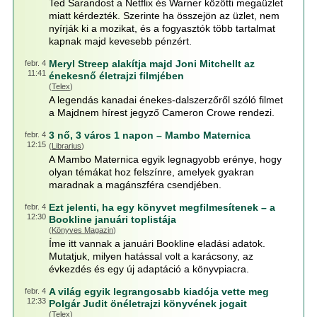
Ted Sarandost a Netflix és Warner közötti megaüzlet
miatt kérdezték. Szerinte ha összejön az üzlet, nem
nyírják ki a mozikat, és a fogyasztók több tartalmat
kapnak majd kevesebb pénzért.
Meryl Streep alakítja majd Joni Mitchellt az
febr. 4
11:41
énekesnő életrajzi filmjében
(
Telex
)
A legendás kanadai énekes-dalszerzőről szóló filmet
a Majdnem hírest jegyző Cameron Crowe rendezi.
3 nő, 3 város 1 napon – Mambo Maternica
febr. 4
12:15
(
Librarius
)
A Mambo Maternica egyik legnagyobb erénye, hogy
olyan témákat hoz felszínre, amelyek gyakran
maradnak a magánszféra csendjében.
Ezt jelenti, ha egy könyvet megfilmesítenek – a
febr. 4
12:30
Bookline januári toplistája
(
Könyves Magazin
)
Íme itt vannak a januári Bookline eladási adatok.
Mutatjuk, milyen hatással volt a karácsony, az
évkezdés és egy új adaptáció a könyvpiacra.
A világ egyik legrangosabb kiadója vette meg
febr. 4
12:33
Polgár Judit önéletrajzi könyvének jogait
(
Telex
)