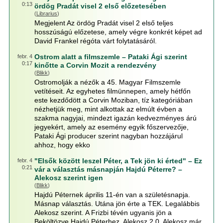
0:13
ördög Pradát visel 2 első előzetesében
(
Librarius
)
Megjelent Az ördög Pradát visel 2 első teljes
hosszúságú előzetese, amely végre konkrét képet ad
David Frankel régóta várt folytatásáról.
Ostrom alatt a filmszemle – Pataki Ági szerint
febr. 4
0:17
kinőtte a Corvin Mozit a rendezvény
(
Blikk
)
Ostromolják a nézők a 45. Magyar Filmszemle
vetítéseit. Az egyhetes filmünnepen, amely hétfőn
este kezdődött a Corvin Moziban, tíz kategóriában
nézhetjük meg, mint alkottak az elmúlt évben a
szakma nagyjai, mindezt igazán kedvezményes árú
jegyekért, amely az esemény egyik főszervezője,
Pataki Ági producer szerint nagyban hozzájárul
ahhoz, hogy ekko
"Elsők között leszel Péter, a Tek jön ki érted" – Ez
febr. 4
0:21
vár a választás másnapján Hajdú Péterre? –
Alekosz szerint igen
(
Blikk
)
Hajdú Péternek április 11-én van a születésnapja.
Másnap választás. Utána jön érte a TEK. Legalábbis
Alekosz szerint. A Frizbi tévén ugyanis jön a
Beköltözve Hajdú Péterhez. Alekosz 2.0. Alekosz már