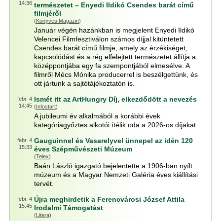
14:36
természetet – Enyedi Ildikó Csendes barát című
filmjéről
(
Könyves Magazin
)
Január végén hazánkban is megjelent Enyedi Ildikó
Velencei Filmfesztiválon számos díjjal kitüntetett
Csendes barát című filmje, amely az érzékiséget,
kapcsolódást és a rég elfelejtett természetet állítja a
középpontjába egy fa szempontjából elmesélve. A
filmről Mécs Mónika producerrel is beszélgettünk, és
ott jártunk a sajtótájékoztatón is.
Ismét itt az ArtHungry Díj, elkezdődött a nevezés
febr. 4
14:45
(
Infostart
)
A jubileumi év alkalmából a korábbi évek
kategóriagyőztes alkotói ítélik oda a 2026-os díjakat.
Gauguinnel és Vasarelyvel ünnepel az idén 120
febr. 4
15:33
éves Szépművészeti Múzeum
(
Telex
)
Baán László igazgató bejelentette a 1906-ban nyílt
múzeum és a Magyar Nemzeti Galéria éves kiállítási
tervét.
Újra meghirdetik a Ferencvárosi József Attila
febr. 4
15:45
Irodalmi Támogatást
(
Litera
)