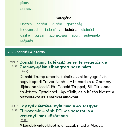
július
augusztus
Kategória
Összes
belföld
külföld
gazdaság
it / számtech.
tudomány
kultúra
életmód
gastro
bulvár
szórakozás
sport
auto-motor
időjárás
2026. február 4. szerda
Donald Trump tajtékzik: perrel fenyegetőzik a
febr. 4
0:09
Grammy-gálán elhangzott poén miatt
(
Blikk
)
Donald Trump amerikai elnök azzal fenyegetőzik,
hogy beperli Trevor Noah-t. A humorista a Grammy-
díjátadón viccelődött Donald Truppal, Bill Clintonnal
és Jeffrey Epsteinnel. Úgy tűnik, ez a húzás kiverte a
biztosítékot az amerikai elnöknél.
Egy tyúk életével nyílt meg a 45. Magyar
febr. 4
0:09
Filmszemle – több RTL-es sorozat is a
versenyfilmek között van
(
rtl.hu
)
A legjobb videoklipet is díjazzák majd a Magyar