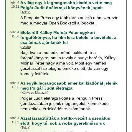
A világ egyik legrangosabb kiadója vette meg
febr. 4
10:51
Polgár Judit önéletrajzi könyvének jogait
(
Telex
)
A Penguin Press egy többkörös aukció után szerezte
meg a magyar Open Bookstól a jogokat.
Előkerült Kálloy Molnár Péter egykori
febr. 4
11:00
forgatókönyve, ha film lesz belőle, a bevételét a
családnak ajánlanák fel
(
SzMo
)
Bagi Iván a menedzserénél bukkant rá a
forgatókönyvre, ami a tavaly elhunyt barátja, Kálloy
Molnár Péter nagy álma volt. Most egy nemes
gesztussal tisztelegne emléke előtt, de van egy
komoly feltétele.
Az egyik legrangosabb amerikai kiadónál jelenik
febr. 4
11:06
meg Polgár Judit életrajza
(
Könyves Magazin
)
Polgár Judit életrajzi kötete a Penguin Press
gondozásában jelenik meg angolul: kiemelkedő
nemzetközi érdeklődésre számítanak.
Azzal izzasztották a Netflix-vezért a szenátus
febr. 4
11:39
előtt, hogy túl sok a woke gyerekműsoruk
(
Telex
)