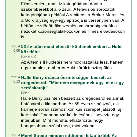
Filmszemlén, ahol tíz kategóriában dönt a
szakemberekből álló zsűri. A televíziós sorozatok
kategóriájában például A renitens, a Bróker Marcsi és
a Gólkirályság egy-egy epizódja is versenyben van. A
hétfőn kezdődött filmszemlén vasárnapig várják a
nézőket közönségtalálkozókon és filmes előadásokon
is
53 év után most először küldenek embert a Hold
febr. 4
0:09
közelébe
(
Librarius
)
Az Artemis Ii küldetés nem holdraszállás lesz, hanem
egy komplex, emberes Hold körüli tesztrepülés.
Halle Berry drámai őszinteséggel beszélt az
febr. 4
0:13
öregedésről: "Már nem méregetnek úgy, mint egy
sertéskarajt"
(
Blikk
)
Halle Berry őszintén beszélt az öregedésről és annak
hatásairól a filmiparban. Az 59 éves színésznő, aki
karrierje során számos ikonikus szerepet játszott, új
korszakát "menopauza-küldetésének" nevezte egy
interjúban. Mint mondta, elhatározta, hogy
hangosabban szólal meg, mint valaha.
Meryl Streep minden eddiginél letaglózóbb Az
febr. 4