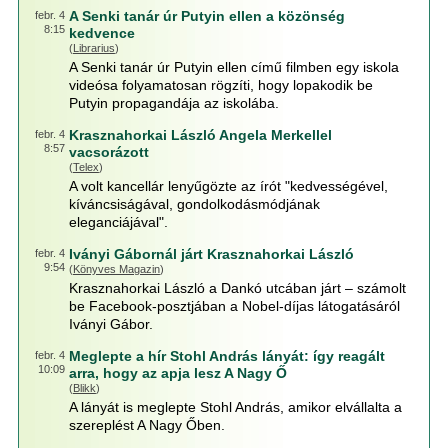
A Senki tanár úr Putyin ellen a közönség
febr. 4
8:15
kedvence
(
Librarius
)
A Senki tanár úr Putyin ellen című filmben egy iskola
videósa folyamatosan rögzíti, hogy lopakodik be
Putyin propagandája az iskolába.
Krasznahorkai László Angela Merkellel
febr. 4
8:57
vacsorázott
(
Telex
)
A volt kancellár lenyűgözte az írót "kedvességével,
kíváncsiságával, gondolkodásmódjának
eleganciájával".
Iványi Gábornál járt Krasznahorkai László
febr. 4
9:54
(
Könyves Magazin
)
Krasznahorkai László a Dankó utcában járt – számolt
be Facebook-posztjában a Nobel-díjas látogatásáról
Iványi Gábor.
Meglepte a hír Stohl András lányát: így reagált
febr. 4
10:09
arra, hogy az apja lesz A Nagy Ő
(
Blikk
)
A lányát is meglepte Stohl András, amikor elvállalta a
szereplést A Nagy Őben.