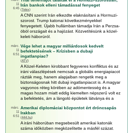
Thai teherhajót találtak el a Hormuzi-szorosban,
11
Irán bankok elleni támadással fenyeget
6:45
(
Telex
)
A CNN szerint Irán elkezdte elaknásítani a Hormuzi-
szorost. Trump katonai következményekkel
fenyegetett. Újabb hullámban támadja Irán a Perzsa-
öböl országait és a hajózást. Közvetítésünk a közel-
keleti háborúról.
Vége lehet a magyar milliárdosok kedvelt
márc.
11
befektetésének – Krízisben a dubaji
6:51
ingatlanpiac?
(
ATV
)
A Közel-Keleten kirobbant fegyveres konfliktus és az
iráni válaszlépések nemcsak a globális energiapiacot
rázták meg, hanem alapjaiban rengetik meg a
biztonságosnak hitt dubaji ingatlanpiacot is. A magyar
vagyonos réteg körében az adómentesség és a
magas hozam miatt eddig kiemelten népszerű volt ez
a befektetés, ám a lángoló épületek látványa és a
Amerikai diplomáciai központot ért dróncsapás
márc.
11
Irakban
6:51
(
444.hu
)
A iráni háborúban megsebesült amerikai katonák
száma időközben megközelítette a másfél százat.