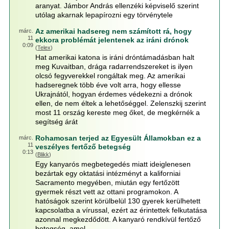
aranyat. Jámbor András ellenzéki képviselő szerint
utólag akarnak lepapírozni egy törvénytele
Az amerikai hadsereg nem számított rá, hogy
márc.
11
ekkora problémát jelentenek az iráni drónok
0:09
(
Telex
)
Hat amerikai katona is iráni dróntámadásban halt
meg Kuvaitban, drága radarrendszereket is ilyen
olcsó fegyverekkel rongáltak meg. Az amerikai
hadseregnek több éve volt arra, hogy ellesse
Ukrajnától, hogyan érdemes védekezni a drónok
ellen, de nem éltek a lehetőséggel. Zelenszkij szerint
most 11 ország kereste meg őket, de megkérnék a
segítség árát
Rohamosan terjed az Egyesült Államokban ez a
márc.
11
veszélyes fertőző betegség
0:13
(
Blikk
)
Egy kanyarós megbetegedés miatt ideiglenesen
bezártak egy oktatási intézményt a kaliforniai
Sacramento megyében, miután egy fertőzött
gyermek részt vett az ottani programokon. A
hatóságok szerint körülbelül 130 gyerek kerülhetett
kapcsolatba a vírussal, ezért az érintettek felkutatása
azonnal megkezdődött. A kanyaró rendkívül fertőző
betegség, amel