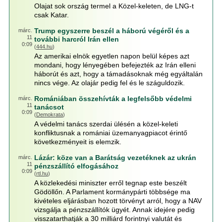
Olajat sok ország termel a Közel-keleten, de LNG-t
csak Katar.
Trump egyszerre beszél a háború végéről és a
márc.
11
további harcról Irán ellen
0:09
(
444.hu
)
Az amerikai elnök egyetlen napon belül képes azt
mondani, hogy lényegében befejezték az Irán elleni
háborút és azt, hogy a támadásoknak még egyáltalán
nincs vége. Az olajár pedig fel és le száguldozik.
Romániában összehívták a legfelsőbb védelmi
márc.
11
tanácsot
0:09
(
Demokrata
)
A védelmi tanács szerdai ülésén a közel-keleti
konfliktusnak a romániai üzemanyagpiacot érintő
következményeit is elemzik.
Lázár: köze van a Barátság vezetéknek az ukrán
márc.
11
pénzszállító elfogásához
0:09
(
rtl.hu
)
A közlekedési miniszter erről tegnap este beszélt
Gödöllőn. A Parlament kormánypárti többsége ma
kivételes eljárásban hozott törvényt arról, hogy a NAV
vizsgálja a pénzszállítók ügyét. Annak idejére pedig
visszatarthatják a 30 milliárd forintnyi valutát és