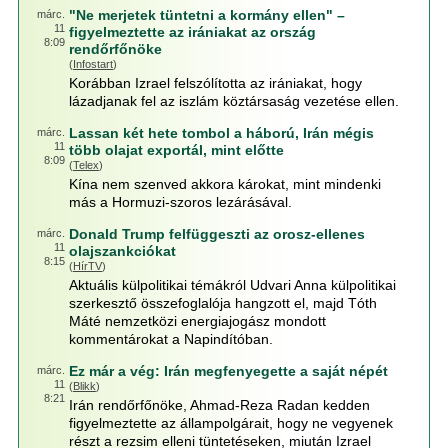
"Ne merjetek tüntetni a kormány ellen" –
márc.
11
figyelmeztette az irániakat az ország
8:09
rendőrfőnöke
(
Infostart
)
Korábban Izrael felszólította az irániakat, hogy
lázadjanak fel az iszlám köztársaság vezetése ellen.
Lassan két hete tombol a háború, Irán mégis
márc.
11
több olajat exportál, mint előtte
8:09
(
Telex
)
Kína nem szenved akkora károkat, mint mindenki
más a Hormuzi-szoros lezárásával.
Donald Trump felfüggeszti az orosz-ellenes
márc.
11
olajszankciókat
8:15
(
HírTV
)
Aktuális külpolitikai témákról Udvari Anna külpolitikai
szerkesztő összefoglalója hangzott el, majd Tóth
Máté nemzetközi energiajogász mondott
kommentárokat a Napindítóban.
Ez már a vég: Irán megfenyegette a saját népét
márc.
11
(
Blikk
)
8:21
Irán rendőrfőnöke, Ahmad-Reza Radan kedden
figyelmeztette az állampolgárait, hogy ne vegyenek
részt a rezsim elleni tüntetéseken, miután Izrael