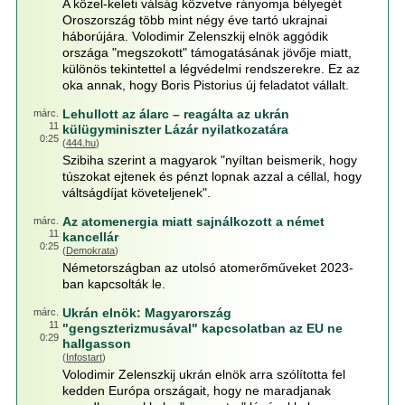
A közel-keleti válság közvetve rányomja bélyegét
Oroszország több mint négy éve tartó ukrajnai
háborújára. Volodimir Zelenszkij elnök aggódik
országa "megszokott" támogatásának jövője miatt,
különös tekintettel a légvédelmi rendszerekre. Ez az
oka annak, hogy Boris Pistorius új feladatot vállalt.
Lehullott az álarc – reagálta az ukrán
márc.
11
külügyminiszter Lázár nyilatkozatára
0:25
(
444.hu
)
Szibiha szerint a magyarok "nyíltan beismerik, hogy
túszokat ejtenek és pénzt lopnak azzal a céllal, hogy
váltságdíjat követeljenek".
Az atomenergia miatt sajnálkozott a német
márc.
11
kancellár
0:25
(
Demokrata
)
Németországban az utolsó atomerőműveket 2023-
ban kapcsolták le.
Ukrán elnök: Magyarország
márc.
11
"gengszterizmusával" kapcsolatban az EU ne
0:29
hallgasson
(
Infostart
)
Volodimir Zelenszkij ukrán elnök arra szólította fel
kedden Európa országait, hogy ne maradjanak