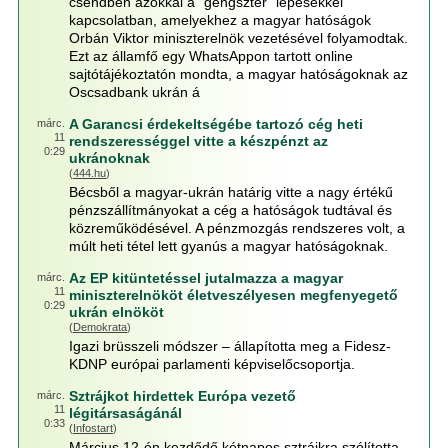
csendben azokkal a "gengszter" lépésekkel
kapcsolatban, amelyekhez a magyar hatóságok
Orbán Viktor miniszterelnök vezetésével folyamodtak.
Ezt az államfő egy WhatsAppon tartott online
sajtótájékoztatón mondta, a magyar hatóságoknak az
Oscsadbank ukrán á
A Garancsi érdekeltségébe tartozó cég heti
márc.
11
rendszerességgel vitte a készpénzt az
0:29
ukránoknak
(
444.hu
)
Bécsből a magyar-ukrán határig vitte a nagy értékű
pénzszállítmányokat a cég a hatóságok tudtával és
közreműködésével. A pénzmozgás rendszeres volt, a
múlt heti tétel lett gyanús a magyar hatóságoknak.
Az EP kitüntetéssel jutalmazza a magyar
márc.
11
miniszterelnököt életveszélyesen megfenyegető
0:29
ukrán elnököt
(
Demokrata
)
Igazi brüsszeli módszer – állapította meg a Fidesz-
KDNP európai parlamenti képviselőcsoportja.
Sztrájkot hirdettek Európa vezető
márc.
11
légitársaságánál
0:33
(
Infostart
)
Március 12-én kezdődő kétnapos sztrájkra szólította