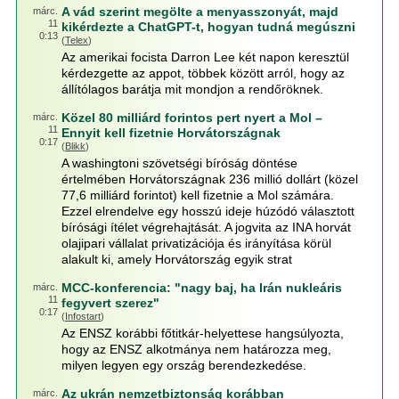
A vád szerint megölte a menyasszonyát, majd
márc.
11
kikérdezte a ChatGPT-t, hogyan tudná megúszni
0:13
(
Telex
)
Az amerikai focista Darron Lee két napon keresztül
kérdezgette az appot, többek között arról, hogy az
állítólagos barátja mit mondjon a rendőröknek.
Közel 80 milliárd forintos pert nyert a Mol –
márc.
11
Ennyit kell fizetnie Horvátországnak
0:17
(
Blikk
)
A washingtoni szövetségi bíróság döntése
értelmében Horvátországnak 236 millió dollárt (közel
77,6 milliárd forintot) kell fizetnie a Mol számára.
Ezzel elrendelve egy hosszú ideje húzódó választott
bírósági ítélet végrehajtását. A jogvita az INA horvát
olajipari vállalat privatizációja és irányítása körül
alakult ki, amely Horvátország egyik strat
MCC-konferencia: "nagy baj, ha Irán nukleáris
márc.
11
fegyvert szerez"
0:17
(
Infostart
)
Az ENSZ korábbi főtitkár-helyettese hangsúlyozta,
hogy az ENSZ alkotmánya nem határozza meg,
milyen legyen egy ország berendezkedése.
Az ukrán nemzetbiztonság korábban
márc.