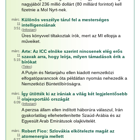
nagyjából 236 millió dollárt (80 milliárd forintot) kell
fizetnie a Mol Nyrt-nek.
Különös veszélye tárul fel a mesterséges
márc.
11
intelligenciának
3:51
(
Infostart
)
Üres könyvvel tiltakoztak írók, mert az MI ellopja a
műveiket.
Arte: Az ICC elnöke szerint nincsenek elég erős
márc.
11
szavak arra, hogy leírja, milyen támadások érik a
5:15
bírókat
(
Telex
)
A Putyin és Netanjahu ellen kiadott nemzetközi
elfogatóparancsok óta példátlan nyomás nehezedik a
Nemzetközi Büntetőbíróságra.
Így ütötték ki az irániak a világ két legjelentősebb
márc.
11
olajexportáló országát
6:09
(
Infostart
)
A perzsa állam ellen indított háborúra válaszul, Irán
gyakorlatilag ellehetetlenítette Szaúd-Arábia és az
Egyesült Arab Emirátusok olajkivitelét.
Robert Fico: Szlovákia elkötelezte magát az
márc.
11
atomenergia mellett
6:27