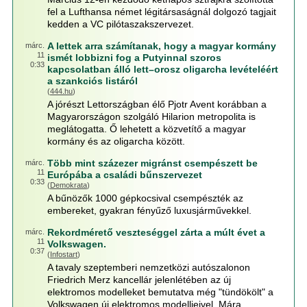
fel a Lufthansa német légitársaságnál dolgozó tagjait
kedden a VC pilótaszakszervezet.
A lettek arra számítanak, hogy a magyar kormány
márc.
11
ismét lobbizni fog a Putyinnal szoros
0:33
kapcsolatban álló lett–orosz oligarcha levételéért
a szankciós listáról
(
444.hu
)
A jórészt Lettországban élő Pjotr Avent korábban a
Magyarországon szolgáló Hilarion metropolita is
meglátogatta. Ő lehetett a közvetítő a magyar
kormány és az oligarcha között.
Több mint százezer migránst csempészett be
márc.
11
Európába a családi bűnszervezet
0:33
(
Demokrata
)
A bűnözők 1000 gépkocsival csempészték az
embereket, gyakran fényűző luxusjárművekkel.
Rekordmérető veszteséggel zárta a múlt évet a
márc.
11
Volkswagen.
0:37
(
Infostart
)
A tavaly szeptemberi nemzetközi autószalonon
Friedrich Merz kancellár jelenlétében az új
elektromos modelleket bemutatva még "tündökölt" a
Volkswagen új elektromos modelljeivel. Mára