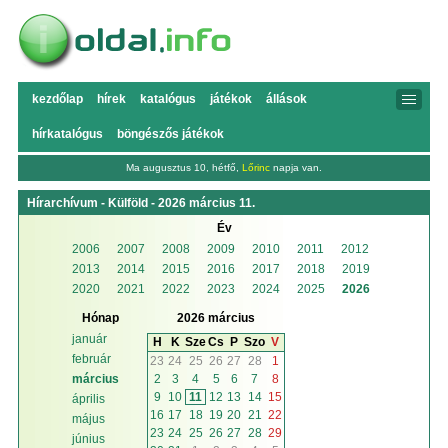
kezdőlap
hírek
katalógus
játékok
állások
hírkatalógus
böngészős játékok
Ma augusztus 10, hétfő,
Lőrinc
napja van.
Hírarchívum - Külföld - 2026 március 11.
Év
2006
2007
2008
2009
2010
2011
2012
2013
2014
2015
2016
2017
2018
2019
2020
2021
2022
2023
2024
2025
2026
Hónap
2026 március
január
H
K
Sze
Cs
P
Szo
V
február
23
24
25
26
27
28
1
2
3
4
5
6
7
8
március
9
10
11
12
13
14
15
április
16
17
18
19
20
21
22
május
23
24
25
26
27
28
29
június