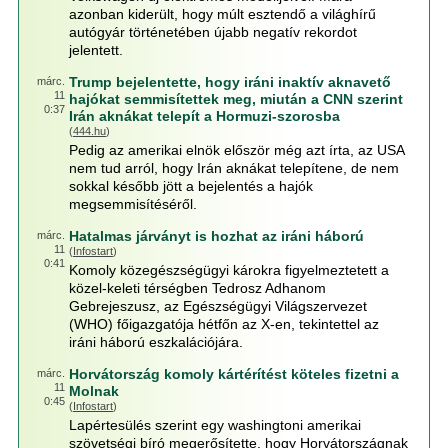
azonban kiderült, hogy múlt esztendő a világhírű
autógyár történetében újabb negatív rekordot
jelentett.
Trump bejelentette, hogy iráni inaktív aknavető
márc.
11
hajókat semmisítettek meg, miután a CNN szerint
0:37
Irán aknákat telepít a Hormuzi-szorosba
(
444.hu
)
Pedig az amerikai elnök először még azt írta, az USA
nem tud arról, hogy Irán aknákat telepítene, de nem
sokkal később jött a bejelentés a hajók
megsemmisítéséről.
Hatalmas járványt is hozhat az iráni háború
márc.
11
(
Infostart
)
0:41
Komoly közegészségügyi károkra figyelmeztetett a
közel-keleti térségben Tedrosz Adhanom
Gebrejeszusz, az Egészségügyi Világszervezet
(WHO) főigazgatója hétfőn az X-en, tekintettel az
iráni háború eszkalációjára.
Horvátország komoly kártérítést köteles fizetni a
márc.
11
Molnak
0:45
(
Infostart
)
Lapértesülés szerint egy washingtoni amerikai
szövetségi bíró megerősítette, hogy Horvátországnak