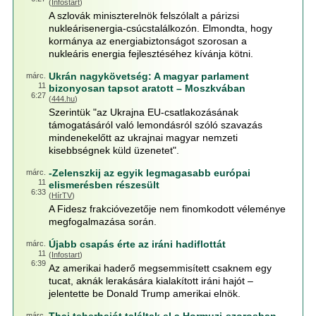
(
Infostart
)
A szlovák miniszterelnök felszólalt a párizsi
nukleárisenergia-csúcstalálkozón. Elmondta, hogy
kormánya az energiabiztonságot szorosan a
nukleáris energia fejlesztéséhez kívánja kötni.
Ukrán nagykövetség: A magyar parlament
márc.
11
bizonyosan tapsot aratott – Moszkvában
6:27
(
444.hu
)
Szerintük "az Ukrajna EU-csatlakozásának
támogatásáról való lemondásról szóló szavazás
mindenekelőtt az ukrajnai magyar nemzeti
kisebbségnek küld üzenetet".
-Zelenszkij az egyik legmagasabb európai
márc.
11
elismerésben részesült
6:33
(
HírTV
)
A Fidesz frakcióvezetője nem finomkodott véleménye
megfogalmazása során.
Újabb csapás érte az iráni hadiflottát
márc.
11
(
Infostart
)
6:39
Az amerikai haderő megsemmisített csaknem egy
tucat, aknák lerakására kialakított iráni hajót –
jelentette be Donald Trump amerikai elnök.
márc.