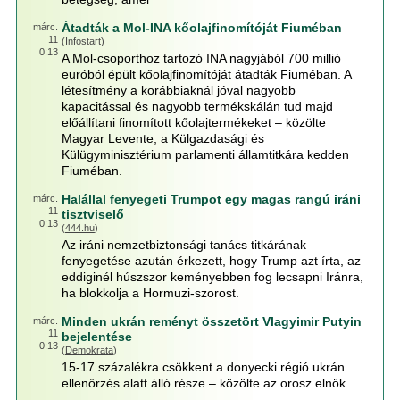
Átadták a Mol-INA kőolajfinomítóját Fiuméban
márc.
11
(
Infostart
)
0:13
A Mol-csoporthoz tartozó INA nagyjából 700 millió
euróból épült kőolajfinomítóját átadták Fiuméban. A
létesítmény a korábbiaknál jóval nagyobb
kapacitással és nagyobb termékskálán tud majd
előállítani finomított kőolajtermékeket – közölte
Magyar Levente, a Külgazdasági és
Külügyminisztérium parlamenti államtitkára kedden
Fiuméban.
Halállal fenyegeti Trumpot egy magas rangú iráni
márc.
11
tisztviselő
0:13
(
444.hu
)
Az iráni nemzetbiztonsági tanács titkárának
fenyegetése azután érkezett, hogy Trump azt írta, az
eddiginél húszszor keményebben fog lecsapni Iránra,
ha blokkolja a Hormuzi-szorost.
Minden ukrán reményt összetört Vlagyimir Putyin
márc.
11
bejelentése
0:13
(
Demokrata
)
15-17 százalékra csökkent a donyecki régió ukrán
ellenőrzés alatt álló része – közölte az orosz elnök.