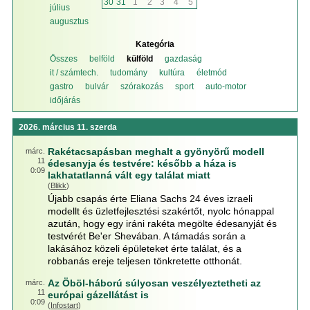
30
31
1
2
3
4
5
július
augusztus
Kategória
Összes
belföld
külföld
gazdaság
it / számtech.
tudomány
kultúra
életmód
gastro
bulvár
szórakozás
sport
auto-motor
időjárás
2026. március 11. szerda
Rakétacsapásban meghalt a gyönyörű modell
márc.
11
édesanyja és testvére: később a háza is
0:09
lakhatatlanná vált egy találat miatt
(
Blikk
)
Újabb csapás érte Eliana Sachs 24 éves izraeli
modellt és üzletfejlesztési szakértőt, nyolc hónappal
azután, hogy egy iráni rakéta megölte édesanyját és
testvérét Be'er Shevában. A támadás során a
lakásához közeli épületeket érte találat, és a
robbanás ereje teljesen tönkretette otthonát.
Az Öböl-háború súlyosan veszélyeztetheti az
márc.
11
európai gázellátást is
0:09
(
Infostart
)