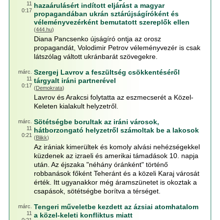
11
hazaárulásért indított eljárást a magyar
0:17
propagandában ukrán sztárújságíróként és
véleményvezérként bemutatott szereplők ellen
(
444.hu
)
Diana Pancsenko újságíró ontja az orosz
propagandát, Volodimir Petrov véleményvezér is csak
látszólag váltott ukránbarát szövegekre.
Szergej Lavrov a feszültség csökkentéséről
márc.
11
tárgyalt iráni partnerével
0:17
(
Demokrata
)
Lavrov és Arakcsi folytatta az eszmecserét a Közel-
Keleten kialakult helyzetről.
Sötétségbe borultak az iráni városok,
márc.
11
hátborzongató helyzetről számoltak be a lakosok
0:21
(
Blikk
)
Az irániak kimerültek és komoly alvási nehézségekkel
küzdenek az izraeli és amerikai támadások 10. napja
után. Az éjszaka "néhány óránként" történő
robbanások főként Teheránt és a közeli Karaj városát
érték. Itt ugyanakkor még áramszünetet is okoztak a
csapások, sötétségbe borítva a térséget.
Tengeri műveletbe kezdett az ázsiai atomhatalom
márc.
11
a közel-keleti konfliktus miatt