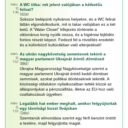
A WC titka: mit jelent valójában a kétbetűs
márc.
11
felirat?
7:45
(
rtl.hu
)
Sokszor belépünk nyilvános helyekre, és a WC felirat
láttán elgondolkodunk, mit is takar valójában ez a két
betű. A "Water Closet" kifejezés története a
viktoriánus korig nyúlik vissza, és a higiéniai fejlődés
fontos részét képezi. Fedezd fel a rövidítés eredetét
és a különböző kultúrákban való elterjedését!
Az ukrán nagykövetség semmisnek tekinti a
márc.
11
magyar parlament Ukrajnát érintő döntéseit
7:57
(
Blikk
)
Ukrajna Magyarországi Nagykövetsége szerint a
magyar parlament Ukrajnát érintő keddi döntései
semmisek, azokat politikai döntéseknek tekintik. A
közösségi oldalukon nyilatkozatban tették közzé az
álláspontjukat a pénzszállítás, illetve az EU-hoz való
csatlakozásuk ügyében.
Legalább hat ember meghalt, amikor felgyújtottak
márc.
11
egy távolsági buszt Svájcban
7:57
(
Telex
)
Szemtanúk elmondása szerint egy férfi benzint öntött
a testére, majd felgyújtotta magát.