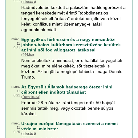
0:21
(
Infostart
)
Hadműveletbe kezdett a pakisztáni haditengerészet a
tengeri kereskedelmét érintő "többdimenziós
fenyegetések elhárítása" érdekében, illetve a közel-
keleti konfliktus miatti üzemanyag-ellátási
aggodalmak miatt.
Egy gyilkos férfirezsim és a nagy nemzetközi
márc.
11
jobbos-balos kultúrharc kereszttüzébe kerültek
0:21
az iráni női fociválogatott játékosai
(
444.hu
)
Nem énekelték a himnuszt, erre halállal fenyegették
meg őket, mire elénekelték, sőt tisztelegtek is
közben. Aztán jött a meglepő lobbista: maga Donald
Trump.
Az Egyesült Államok hadserege ötezer iráni
márc.
11
célpont ellen indított támadást
0:21
(
Demokrata
)
Február 28-a óta az iráni tengeri erők 50 hajóját
semmisítették meg, vagy okoztak benne súlyos
károkat.
Ukrajna európai támogatását szervezi a német
márc.
11
védelmi miniszter
0:25
(
Infostart
)