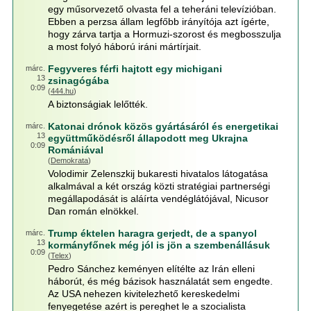
egy műsorvezető olvasta fel a teheráni televízióban.
Ebben a perzsa állam legfőbb irányítója azt ígérte,
hogy zárva tartja a Hormuzi-szorost és megbosszulja
a most folyó háború iráni mártírjait.
Fegyveres férfi hajtott egy michigani
márc.
13
zsinagógába
0:09
(
444.hu
)
A biztonságiak lelőtték.
Katonai drónok közös gyártásáról és energetikai
márc.
13
együttműködésről állapodott meg Ukrajna
0:09
Romániával
(
Demokrata
)
Volodimir Zelenszkij bukaresti hivatalos látogatása
alkalmával a két ország közti stratégiai partnerségi
megállapodását is aláírta vendéglátójával, Nicusor
Dan román elnökkel.
Trump éktelen haragra gerjedt, de a spanyol
márc.
13
kormányfőnek még jól is jön a szembenállásuk
0:09
(
Telex
)
Pedro Sánchez keményen elítélte az Irán elleni
háborút, és még bázisok használatát sem engedte.
Az USA nehezen kivitelezhető kereskedelmi
fenyegetése azért is pereghet le a szocialista