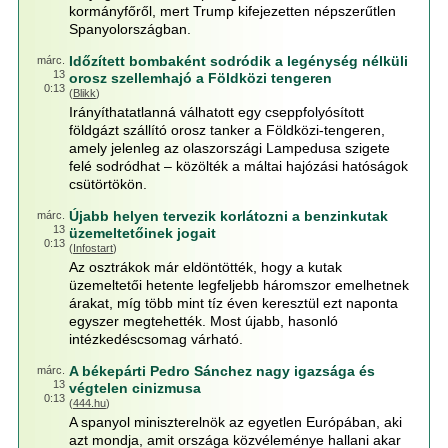
kormányfőről, mert Trump kifejezetten népszerűtlen
Spanyolországban.
Időzített bombaként sodródik a legénység nélküli
márc.
13
orosz szellemhajó a Földközi tengeren
0:13
(
Blikk
)
Irányíthatatlanná válhatott egy cseppfolyósított
földgázt szállító orosz tanker a Földközi-tengeren,
amely jelenleg az olaszországi Lampedusa szigete
felé sodródhat – közölték a máltai hajózási hatóságok
csütörtökön.
Újabb helyen tervezik korlátozni a benzinkutak
márc.
13
üzemeltetőinek jogait
0:13
(
Infostart
)
Az osztrákok már eldöntötték, hogy a kutak
üzemeltetői hetente legfeljebb háromszor emelhetnek
árakat, míg több mint tíz éven keresztül ezt naponta
egyszer megtehették. Most újabb, hasonló
intézkedéscsomag várható.
A békepárti Pedro Sánchez nagy igazsága és
márc.
13
végtelen cinizmusa
0:13
(
444.hu
)
A spanyol miniszterelnök az egyetlen Európában, aki
azt mondja, amit országa közvéleménye hallani akar