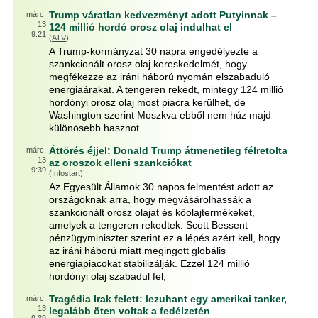
Trump váratlan kedvezményt adott Putyinnak –
márc.
13
124 millió hordó orosz olaj indulhat el
9:21
(
ATV
)
A Trump-kormányzat 30 napra engedélyezte a
szankcionált orosz olaj kereskedelmét, hogy
megfékezze az iráni háború nyomán elszabaduló
energiaárakat. A tengeren rekedt, mintegy 124 millió
hordónyi orosz olaj most piacra kerülhet, de
Washington szerint Moszkva ebből nem húz majd
különösebb hasznot.
Áttörés éjjel: Donald Trump átmenetileg félretolta
márc.
13
az oroszok elleni szankciókat
9:39
(
Infostart
)
Az Egyesült Államok 30 napos felmentést adott az
országoknak arra, hogy megvásárolhassák a
szankcionált orosz olajat és kőolajtermékeket,
amelyek a tengeren rekedtek. Scott Bessent
pénzügyminiszter szerint ez a lépés azért kell, hogy
az iráni háború miatt megingott globális
energiapiacokat stabilizálják. Ezzel 124 millió
hordónyi olaj szabadul fel,
Tragédia Irak felett: lezuhant egy amerikai tanker,
márc.
13
legalább öten voltak a fedélzetén