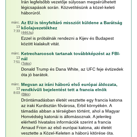
Irán legfelsőbb vezetője súlyosan megsérülhetett
légicsapások során. Közvetítésünk a közel-keleti
háborúról.
Az EU is tényfeltáró missziót küldene a Barátság
márc.
13
kőolajvezetékhez
7:33
(
444.hu
)
Ezzel is próbálnák rendezni a Kijev és Budapest
között kialakult vitát.
Ketrecharcosok tartanak továbbképzést az FBI-
márc.
13
nál
7:51
(
Telex
)
Donald Trump és Dana White, az UFC feje évtizedek
óta jó barátok.
Megvan az iráni háború első európai áldozata,
márc.
13
rendkívüli bejelentést tett a francia elnök
8:03
(
Blikk
)
Dróntámadásban életét vesztette egy francia katona
az iraki Kurdisztán fővárosa, Erbil környékén. A
támadás abban a térségben történt, ahol a Magyar
Honvédség katonái is állomásoznak. A jelenleg
elérhető hivatalos információk szerint a francia
Arnaud Frion az első európai katona, aki életét
vesztette a Közel-Keleten a háború kitörése óta.