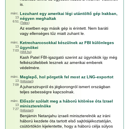
is.
Lezuhant egy amerikai légi utántöltő gép Irakban,
márc.
13
négyen meghaltak
6:51
(
Telex
)
Az esetben egy másik gép is érintett. Nem baráti
vagy ellenséges tűz miatt zuhant le.
Ketrecharcosokkal készülnek az FBI különleges
márc.
13
ügynökei
7:03
(
444.hu
)
Kash Patel FBI-igazgató szerint az ügynökök így még
felkészültebbek lesznek az amerikai emberek
védelmére.
Meglepő, hol pörgetik fel most az LNG-exportot
márc.
13
(
Infostart
)
7:09
A juharszirupról és jégkorongról ismert országban
teljes sebességre kapcsolnak.
Először szólalt meg a háború kitörése óta Izrael
márc.
13
miniszterelnöke
7:27
(
Infostart
)
Benjámin Netanjahu izraeli miniszterelnök az iráni
háború kezdete óta tartott első sajtótájékoztatóján,
csütörtökön kijelentette, hogy a háború célja súlyos