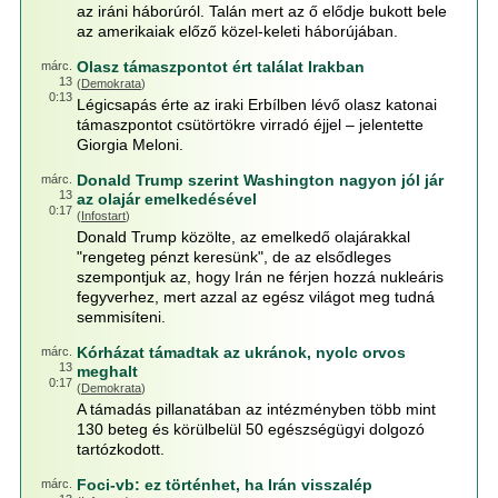
az iráni háborúról. Talán mert az ő elődje bukott bele
az amerikaiak előző közel-keleti háborújában.
Olasz támaszpontot ért találat Irakban
márc.
13
(
Demokrata
)
0:13
Légicsapás érte az iraki Erbílben lévő olasz katonai
támaszpontot csütörtökre virradó éjjel – jelentette
Giorgia Meloni.
Donald Trump szerint Washington nagyon jól jár
márc.
13
az olajár emelkedésével
0:17
(
Infostart
)
Donald Trump közölte, az emelkedő olajárakkal
"rengeteg pénzt keresünk", de az elsődleges
szempontjuk az, hogy Irán ne férjen hozzá nukleáris
fegyverhez, mert azzal az egész világot meg tudná
semmisíteni.
Kórházat támadtak az ukránok, nyolc orvos
márc.
13
meghalt
0:17
(
Demokrata
)
A támadás pillanatában az intézményben több mint
130 beteg és körülbelül 50 egészségügyi dolgozó
tartózkodott.
Foci-vb: ez történhet, ha Irán visszalép
márc.