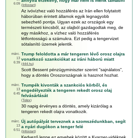
annyira érzékeny, hogy már nem is merik támadni
6:09
(
Infostart
)
Az ivóvízhez való hozzáférés az Irán ellen folytatott
háborúban érintett államok egyik legnagyobb
sebezhető pontja. Ugyan ezek az országok egy
természeti kincsből, az olajból gazdagodtak meg, de
egy másikhoz, a vízhez való hozzáférés
létfontosságú a számukra. Ezt pedig a tengervizet
sótalanító üzemek jelentik.
Trump feloldotta a már tengeren lévő orosz olajra
márc.
13
vonatkozó szankciókat az iráni háború miatt
6:39
(
444.hu
)
Scott Bessent pénzügyminiszter szerint "sajnálatos",
hogy a döntés Oroszországnak is hasznot hozhat.
Trumpék kivonták a szankciós körből, és
márc.
13
engedélyezték a tengeren rekedt orosz olaj
6:45
felvásárlását
(
Telex
)
30 napig érvényes a döntés, amely kizárólag a
tengeren rekedt olajra vonatkozik.
Új autópályát terveznek a szomszédunkban, segít
márc.
13
a nyári dugókon a tenger felé
6:51
(
Infostart
)
Kedvező lenne ez egyebek között a Kvarner-vidéknek