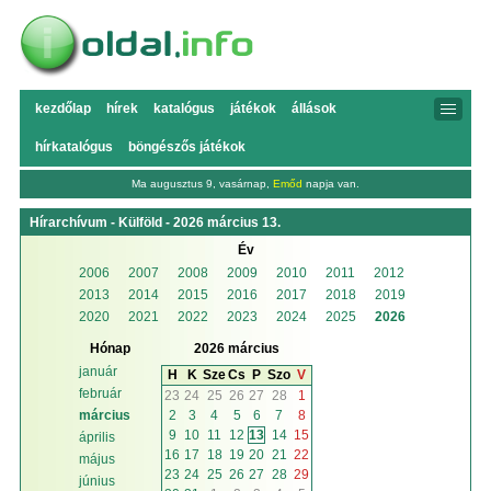
kezdőlap
hírek
katalógus
játékok
állások
hírkatalógus
böngészős játékok
Ma augusztus 9, vasárnap,
Emőd
napja van.
Hírarchívum - Külföld - 2026 március 13.
Év
2006
2007
2008
2009
2010
2011
2012
2013
2014
2015
2016
2017
2018
2019
2020
2021
2022
2023
2024
2025
2026
Hónap
2026 március
január
H
K
Sze
Cs
P
Szo
V
február
23
24
25
26
27
28
1
2
3
4
5
6
7
8
március
9
10
11
12
13
14
15
április
16
17
18
19
20
21
22
május
23
24
25
26
27
28
29
június