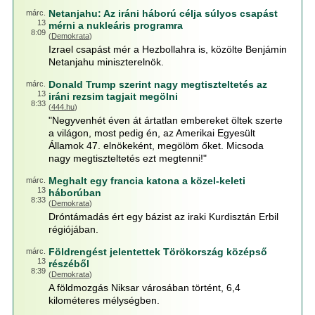
Netanjahu: Az iráni háború célja súlyos csapást
márc.
13
mérni a nukleáris programra
8:09
(
Demokrata
)
Izrael csapást mér a Hezbollahra is, közölte Benjámin
Netanjahu miniszterelnök.
Donald Trump szerint nagy megtiszteltetés az
márc.
13
iráni rezsim tagjait megölni
8:33
(
444.hu
)
"Negyvenhét éven át ártatlan embereket öltek szerte
a világon, most pedig én, az Amerikai Egyesült
Államok 47. elnökeként, megölöm őket. Micsoda
nagy megtiszteltetés ezt megtenni!"
Meghalt egy francia katona a közel-keleti
márc.
13
háborúban
8:33
(
Demokrata
)
Dróntámadás ért egy bázist az iraki Kurdisztán Erbil
régiójában.
Földrengést jelentettek Törökország középső
márc.
13
részéből
8:39
(
Demokrata
)
A földmozgás Niksar városában történt, 6,4
kilométeres mélységben.