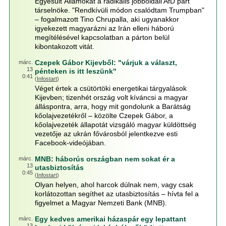
Egyesült Államokat a radikális jobboldali AfD párt
társelnöke. "Rendkívüli módon csalódtam Trumpban"
– fogalmazott Tino Chrupalla, aki ugyanakkor
igyekezett magyarázni az Irán elleni háború
megítélésével kapcsolatban a párton belül
kibontakozott vitát.
Czepek Gábor Kijevből: "várjuk a választ,
márc.
13
pénteken is itt leszünk"
0:41
(
Infostart
)
Véget értek a csütörtöki energetikai tárgyalások
Kijevben; tizenhét ország volt kíváncsi a magyar
álláspontra, arra, hogy mit gondolunk a Barátság
kőolajvezetékről – közölte Czepek Gábor, a
kőolajvezeték állapotát vizsgáló magyar küldöttség
vezetője az ukrán fővárosból jelentkezve esti
Facebook-videójában.
MNB: háborús országban nem sokat ér a
márc.
13
utasbiztosítás
0:45
(
Infostart
)
Olyan helyen, ahol harcok dúlnak nem, vagy csak
korlátozottan segíthet az utasbiztosítás – hívta fel a
figyelmet a Magyar Nemzeti Bank (MNB).
Egy kedves amerikai házaspár egy lepattant
márc.
13