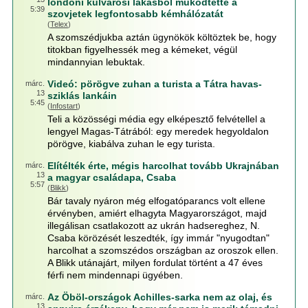
londoni külvárosi lakásból működtette a
5:39
szovjetek legfontosabb kémhálózatát
(
Telex
)
A szomszédjukba aztán ügynökök költöztek be, hogy
titokban figyelhessék meg a kémeket, végül
mindannyian lebuktak.
Videó: pörögve zuhan a turista a Tátra havas-
márc.
13
sziklás lankáin
5:45
(
Infostart
)
Teli a közösségi média egy elképesztő felvétellel a
lengyel Magas-Tátrából: egy meredek hegyoldalon
pörögve, kiabálva zuhan le egy turista.
Elítélték érte, mégis harcolhat tovább Ukrajnában
márc.
13
a magyar családapa, Csaba
5:57
(
Blikk
)
Bár tavaly nyáron még elfogatóparancs volt ellene
érvényben, amiért elhagyta Magyarországot, majd
illegálisan csatlakozott az ukrán hadsereghez, N.
Csaba körözését leszedték, így immár "nyugodtan"
harcolhat a szomszédos országban az oroszok ellen.
A Blikk utánajárt, milyen fordulat történt a 47 éves
férfi nem mindennapi ügyében.
Az Öböl-országok Achilles-sarka nem az olaj, és
márc.
13