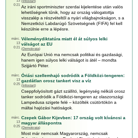
13
(
Infostart
)
0:21
Az iráni sportminiszter szerdai kijelentése után valós
lehetőségnek tűnik, hogy az ország válogatottja
visszalép a részvételtől a nyári világbajnokságon, s a
Nemzetközi Labdarúgó Szövetségnek (FIFA) fel kell
készülnie erre a lépésre.
Véleménydiktatúra miatt él át súlyos lelki
márc.
13
válságot az EU
0:21
(
Demokrata
)
Az Európai Unió ma nemcsak politikai és gazdasági,
hanem igen súlyos lelki válságot is átél – mondta
Szijjártó Péter.
Óriási szellemhajó sodródik a Földközi-tengeren:
márc.
13
gazdátlan orosz tankert visz a víz
0:25
(
Infostart
)
Cseppfolyósított gázt szállító, legénység nélküli orosz
tanker sodródik a Földközi-tengeren az olaszországi
Lampedusa szigete felé – közölték csütörtökön a
máltai hajózási hatóságok.
Czepek Gábor Kijevben: 17 ország volt kíváncsi a
márc.
13
magyar álláspontra
0:25
(
Demokrata
)
Most már nemcsak Magyarország, nemcsak