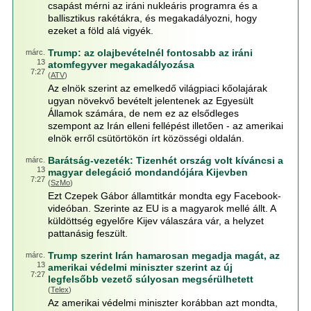
csapást mérni az iráni nukleáris programra és a
ballisztikus rakétákra, és megakadályozni, hogy
ezeket a föld alá vigyék.
Trump: az olajbevételnél fontosabb az iráni
márc.
13
atomfegyver megakadályozása
7:27
(
ATV
)
Az elnök szerint az emelkedő világpiaci kőolajárak
ugyan növekvő bevételt jelentenek az Egyesült
Államok számára, de nem ez az elsődleges
szempont az Irán elleni fellépést illetően - az amerikai
elnök erről csütörtökön írt közösségi oldalán.
Barátság-vezeték: Tizenhét ország volt kíváncsi a
márc.
13
magyar delegáció mondandójára Kijevben
7:27
(
SzMo
)
Ezt Czepek Gábor államtitkár mondta egy Facebook-
videóban. Szerinte az EU is a magyarok mellé állt. A
küldöttség egyelőre Kijev válaszára vár, a helyzet
pattanásig feszült.
Trump szerint Irán hamarosan megadja magát, az
márc.
13
amerikai védelmi miniszter szerint az új
7:27
legfelsőbb vezető súlyosan megsérülhetett
(
Telex
)
Az amerikai védelmi miniszter korábban azt mondta,