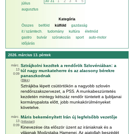
30
31
1
2
3
4
5
július
augusztus
Kategória
Összes
belföld
külföld
gazdaság
it / számtech.
tudomány
kultúra
életmód
gastro
bulvár
szórakozás
sport
auto-motor
időjárás
2026. március 13. péntek
Sztrájkolni kezdtek a rendőrök Szlovéniában: a
márc.
13
túl nagy munkateherre és az alacsony bérekre
0:09
panaszkodnak
(
Blikk
)
Sztrájkba lépett csütörtökön a nagyobb szlovén
rendőrszakszervezet, a PSS. A munkabeszüntetés
kezdetén mintegy kétszáz rendőr tüntetett a ljubljanai
kormánypalota előtt, jobb munkakörülményeket
követelve.
Máris bekeményített Irán új legfelsőbb vezetője
márc.
13
(
Infostart
)
0:09
Kinevezése óta először üzent az irániaknak és a
világnak Modzstaba Hamenei. Az ajatollah beszédét