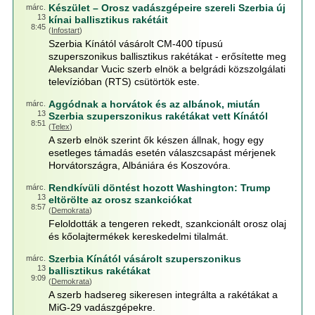
Készület – Orosz vadászgépeire szereli Szerbia új
márc.
13
kínai ballisztikus rakétáit
8:45
(
Infostart
)
Szerbia Kínától vásárolt CM-400 típusú
szuperszonikus ballisztikus rakétákat - erősítette meg
Aleksandar Vucic szerb elnök a belgrádi közszolgálati
televízióban (RTS) csütörtök este.
Aggódnak a horvátok és az albánok, miután
márc.
13
Szerbia szuperszonikus rakétákat vett Kínától
8:51
(
Telex
)
A szerb elnök szerint ők készen állnak, hogy egy
esetleges támadás esetén válaszcsapást mérjenek
Horvátországra, Albániára és Koszovóra.
Rendkívüli döntést hozott Washington: Trump
márc.
13
eltörölte az orosz szankciókat
8:57
(
Demokrata
)
Feloldották a tengeren rekedt, szankcionált orosz olaj
és kőolajtermékek kereskedelmi tilalmát.
Szerbia Kínától vásárolt szuperszonikus
márc.
13
ballisztikus rakétákat
9:09
(
Demokrata
)
A szerb hadsereg sikeresen integrálta a rakétákat a
MiG-29 vadászgépekre.