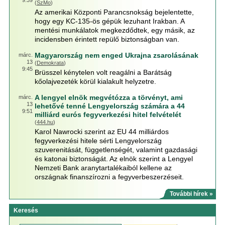
9:39
(
SzMo
)
Az amerikai Központi Parancsnokság bejelentette,
hogy egy KC-135-ös gépük lezuhant Irakban. A
mentési munkálatok megkezdődtek, egy másik, az
incidensben érintett repülő biztonságban van.
Magyarország nem enged Ukrajna zsarolásának
márc.
13
(
Demokrata
)
9:45
Brüsszel kénytelen volt reagálni a Barátság
kőolajvezeték körül kialakult helyzetre.
A lengyel elnök megvétózza a törvényt, ami
márc.
13
lehetővé tenné Lengyelország számára a 44
9:51
milliárd eurós fegyverkezési hitel felvételét
(
444.hu
)
Karol Nawrocki szerint az EU 44 milliárdos
fegyverkezési hitele sérti Lengyelország
szuverenitását, függetlenségét, valamint gazdasági
és katonai biztonságát. Az elnök szerint a Lengyel
Nemzeti Bank aranytartalékaiból kellene az
országnak finanszírozni a fegyverbeszerzéseit.
További hírek »
Keresés