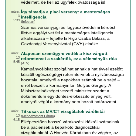
védelmet, de kell az ügyfelek óvatossága is!
Így támadja a piaci versenyt a mesterséges
márc.
13
intelligencia
5:39
(
Infostart
)
Számos versenyjogi és fogyasztóvédelmi kérdést,
illetve aggályt vet fel a mesterséges intelligencia
alkalmazása – fejtette ki Rigó Csaba Balázs, a
Gazdasági Versenyhivatal (GVH) elnöke.
Alaposan szemügyre vették a kiszivárgott
márc.
13
reformtervet a szakértők, ez a véleményük róla
5:45
(
ATV
)
Kampánycélokat szolgálhat annak a hat évvel ezelőtt
készült egészségügyi reformtervnek a nyilvánosságra
hozatala, amelyről a napokban számolt be a sajtó –
erről beszélt a kormányinfón Gulyás Gergely. A
Miniszterelnökséget vezető miniszter szerint a
dokumentum egy döntés-előkészítő anyag volt,
amelyről végül a kormány nem hozott határozatot.
Titkosak az MR/CT-vizsgálatok várólistái
márc.
13
(
Menedzsment Fórum
)
6:15
Elképesztően hosszú várakozási időkről számolnak
be a páciensek a képalkotó diagnosztikai
vizsgálatoknál. A Honvéd Kórházban év végére, az