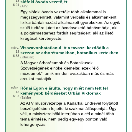
13
siófoki óvoda vezetőjét
6:21
(
ATV
)
Egy siófoki óvoda vezetője több alkalommal is
megszégyenített, valamint verbális és alkalmanként
fizikai bántalmazást alkalmazott gyerekeken. Az egyik
szülő tudtára jutott az óvodavezető bánásmódja, aki
a polgármesterhez fordult segítségért, aki az illető
kirúgását kérvényezte.
Visszavonhatatlanul itt a tavasz: kezdődik a
márc.
13
szezon az arborétumokban, botanikus kertekben
6:33
(
Infostart
)
A Magyar Arborétumok és Botanikusok
Szövetségének elnöke kiemelte: ezek "élő
múzeumok", amik minden évszakban más és más
arcukat mutatják.
Rónai Egon elárulta, hogy miért nem tett fel
márc.
13
keményebb kérdéseket Orbán Viktornak
6:57
(
SzMo
)
Az ATV műsorvezetője a Kadarkai Endrével folytatott
beszélgetésben fejtette ki szakmai álláspontját. Úgy
véli, a miniszterelnöki interjúban a cél a minél több
téma érintése, nem pedig egy-egy ponton való
lehorgonyzás.