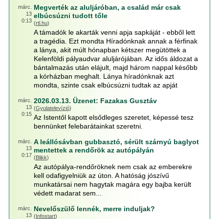
Megverték az aluljáróban, a család már csak
márc.
13
elbúcsúzni tudott tőle
0:13
(
rtl.hu
)
A támadók le akarták venni apja sapkáját - ebből lett
a tragédia. Ezt mondta Híradónknak annak a férfinak
a lánya, akit múlt hónapban kétszer megütöttek a
Kelenföldi pályaudvar aluljárójában. Az idős áldozat a
bántalmazás után elájult, majd három nappal később
a kórházban meghalt. Lánya híradónknak azt
mondta, szinte csak elbúcsúzni tudtak az apját
2026.03.13. Üzenet: Fazakas Gusztáv
márc.
13
(
Gyulatelevízió
)
0:15
Az Istentől kapott elsődleges szeretet, képessé tesz
bennünket felebarátainkat szeretni.
A leállósávban gubbasztó, sérült szárnyú baglyot
márc.
13
mentettek a rendőrök az autópályán
0:17
(
Blikk
)
Az autópálya-rendőröknek nem csak az emberekre
kell odafigyelniük az úton. A hatóság jószívű
munkatársai nem hagytak magára egy bajba került
védett madarat sem...
Nevelőszülő lennék, merre induljak?
márc.
13
(
Infostart
)