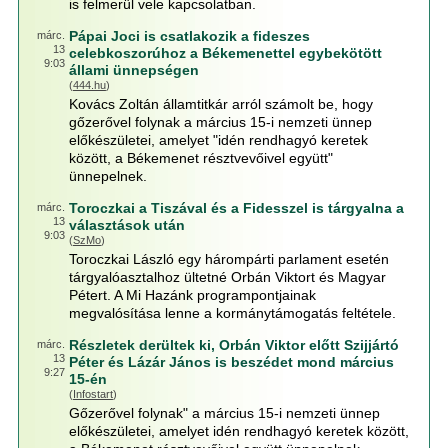
is felmerül vele kapcsolatban.
Pápai Joci is csatlakozik a fideszes
márc.
13
celebkoszorúhoz a Békemenettel egybekötött
9:03
állami ünnepségen
(
444.hu
)
Kovács Zoltán államtitkár arról számolt be, hogy
gőzerővel folynak a március 15-i nemzeti ünnep
előkészületei, amelyet "idén rendhagyó keretek
között, a Békemenet résztvevőivel együtt"
ünnepelnek.
Toroczkai a Tiszával és a Fidesszel is tárgyalna a
márc.
13
választások után
9:03
(
SzMo
)
Toroczkai László egy hárompárti parlament esetén
tárgyalóasztalhoz ültetné Orbán Viktort és Magyar
Pétert. A Mi Hazánk programpontjainak
megvalósítása lenne a kormánytámogatás feltétele.
Részletek derültek ki, Orbán Viktor előtt Szijjártó
márc.
13
Péter és Lázár János is beszédet mond március
9:27
15-én
(
Infostart
)
Gőzerővel folynak" a március 15-i nemzeti ünnep
előkészületei, amelyet idén rendhagyó keretek között,