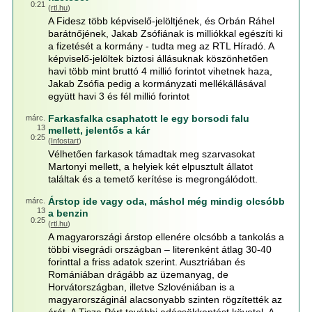
0:21
(
rtl.hu
)
A Fidesz több képviselő-jelöltjének, és Orbán Ráhel
barátnőjének, Jakab Zsófiának is milliókkal egészíti ki
a fizetését a kormány - tudta meg az RTL Híradó. A
képviselő-jelöltek biztosi állásuknak köszönhetően
havi több mint bruttó 4 millió forintot vihetnek haza,
Jakab Zsófia pedig a kormányzati mellékállásával
együtt havi 3 és fél millió forintot
Farkasfalka csaphatott le egy borsodi falu
márc.
13
mellett, jelentős a kár
0:25
(
Infostart
)
Vélhetően farkasok támadtak meg szarvasokat
Martonyi mellett, a helyiek két elpusztult állatot
találtak és a temető kerítése is megrongálódott.
Árstop ide vagy oda, máshol még mindig olcsóbb
márc.
13
a benzin
0:25
(
rtl.hu
)
A magyarországi árstop ellenére olcsóbb a tankolás a
többi visegrádi országban – literenként átlag 30-40
forinttal a friss adatok szerint. Ausztriában és
Romániában drágább az üzemanyag, de
Horvátországban, illetve Szlovéniában is a
magyarországinál alacsonyabb szinten rögzítették az