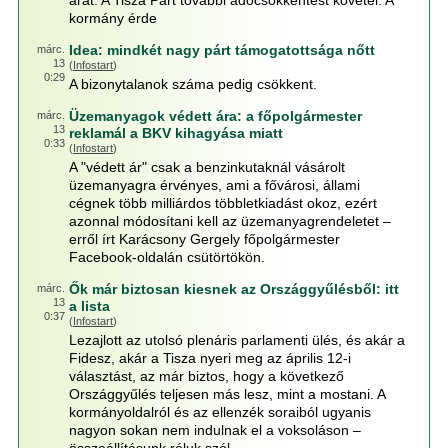
árát. A Tisza Párt további adócsökkentést követel. A
kormány érde
Idea: mindkét nagy párt támogatottsága nőtt
márc.
13
(
Infostart
)
0:29
A bizonytalanok száma pedig csökkent.
Üzemanyagok védett ára: a főpolgármester
márc.
13
reklamál a BKV kihagyása miatt
0:33
(
Infostart
)
A "védett ár" csak a benzinkutaknál vásárolt
üzemanyagra érvényes, ami a fővárosi, állami
cégnek több milliárdos többletkiadást okoz, ezért
azonnal módosítani kell az üzemanyagrendeletet –
erről írt Karácsony Gergely főpolgármester
Facebook-oldalán csütörtökön.
Ők már biztosan kiesnek az Országgyűlésből: itt
márc.
13
a lista
0:37
(
Infostart
)
Lezajlott az utolsó plenáris parlamenti ülés, és akár a
Fidesz, akár a Tisza nyeri meg az április 12-i
választást, az már biztos, hogy a következő
Országgyűlés teljesen más lesz, mint a mostani. A
kormányoldalról és az ellenzék soraiból ugyanis
nagyon sokan nem indulnak el a voksoláson –