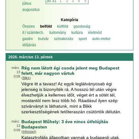
30
31
1
2
3
4
5
július
augusztus
Kategória
Összes
belföld
külföld
gazdaság
it / számtech.
tudomány
kultúra
életmód
gastro
bulvár
szórakozás
sport
auto-motor
időjárás
2026. március 13. péntek
Rég nem látott égi csoda jelent meg Budapest
márc.
13
felett, már nagyon vártuk
0:09
(
Blikk
)
Végre itt a tavasz! Az egyik leglátványosab égi
jelenség is bizonyíték rá. A hosszú tél után végre
élvezhetjük a kellemes időt, véget ért a sötét tél,
mostantól nem lesz több hó. Ráadásul ilyen szép
szivárványt is láthatunk, mint a Blikk
szerkesztőségének tetőteraszán csütörtök délután.
Budapest Műhely: 3 éve nincs útfelújítás
márc.
13
Budapesten
0:09
(
Infostart
)
Katasztrofális állapotban vannak a budapesti utak,