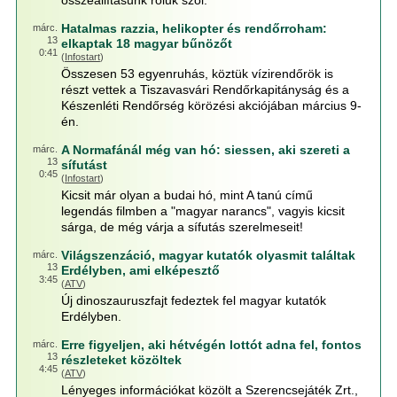
összeállításunk róluk szól.
Hatalmas razzia, helikopter és rendőrroham:
márc.
13
elkaptak 18 magyar bűnözőt
0:41
(
Infostart
)
Összesen 53 egyenruhás, köztük vízirendőrök is
részt vettek a Tiszavasvári Rendőrkapitányság és a
Készenléti Rendőrség körözési akciójában március 9-
én.
A Normafánál még van hó: siessen, aki szereti a
márc.
13
sífutást
0:45
(
Infostart
)
Kicsit már olyan a budai hó, mint A tanú című
legendás filmben a "magyar narancs", vagyis kicsit
sárga, de még várja a sífutás szerelmeseit!
Világszenzáció, magyar kutatók olyasmit találtak
márc.
13
Erdélyben, ami elképesztő
3:45
(
ATV
)
Új dinoszauruszfajt fedeztek fel magyar kutatók
Erdélyben.
Erre figyeljen, aki hétvégén lottót adna fel, fontos
márc.
13
részleteket közöltek
4:45
(
ATV
)
Lényeges információkat közölt a Szerencsejáték Zrt.,