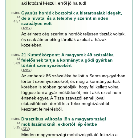
aki lottózni készül, erről jó ha tud!
Gyanús hordók borzolták a kistarcsaiak idegeit,
márc.
13
de a hivatal és a telephely szerint minden
4:57
szabályos volt
(
Telex
)
Az érintett cég szerint a hordók teljesen tiszták voltak,
és csak átmenetileg tárolták azokat a házak
közelében.
21 Kutatóközpont: A magyarok 49 százaléka
márc.
13
felelősnek tartja a kormányt a gödi gyárban
5:09
történt szennyezésekért
(
Telex
)
Az emberek 86 százaléka hallott a Samsung-gyárban
történt szennyezésekről, és még a kormánypártiak
körében is többen gondolják, hogy fel kellett volna
függeszteni a gyár működését, mint akik ezzel nem
értenek egyet. A Tisza szavazói ennél jóval
elutasítóbbak, derült ki a Telex megbízásából
készített felmérésből.
Drasztikus változás jön a magyarországi
márc.
13
mobilszámoknál, ekkortól lép életbe
5:15
(
ATV
)
Minden magyarországi mobilszolgáltató fokozta a