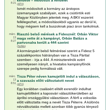
kérdése – módosult a rendelet
8:21
(
ATV
)
Ismét módosított a kormány az árstopos
üzemanyagok szabályain, ezek a csütörtök esti
Magyar Közlönyben jelentek meg. A BKV eszerint
fellélegezhet, a módosításokból ugyanis az derül ki,
hogy mégsem kell a buszoknak piaci áron tankolniuk.
Riasztó belső mérések a Fidesznél: Orbán Viktor
márc.
13
maga vette át a kampányt, Orbán Balázs a
8:27
partvonalra került a 444 szerint
(
SzMo
)
A kormánypárt belső felmérései szerint a Fidesz 5
százalékpontos hátrányban van a Tisza Párttal
szemben - írja a 444. A miniszterelnök ezért
személyesen irányít, a hivatalos kampányfőnök
szerepe pedig formálissá vált.
Tisza Péter néven kamujelölt indul a választáson,
márc.
13
a szavazás előtt változtatott nevet
8:51
(
ATV
)
Egy korábban csalásért elítélt exrendőr indulhat
kamujelöltként a kaposvári választókerületben az
áprilisi országgyűlési választáson. A férfi a voksolás
előtt változtatta meg a nevét Tisza Péterre. A különös
névváltoztatás mellett azonban több gyanús tényező