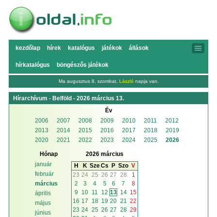
kezdőlap
hírek
katalógus
játékok
állások
hírkatalógus
böngészős játékok
Ma augusztus 8, szombat,
László
napja van.
Hírarchívum - Belföld - 2026 március 13.
Év
2006
2007
2008
2009
2010
2011
2012
2013
2014
2015
2016
2017
2018
2019
2020
2021
2022
2023
2024
2025
2026
Hónap
2026 március
január
H
K
Sze
Cs
P
Szo
V
február
23
24
25
26
27
28
1
2
3
4
5
6
7
8
március
9
10
11
12
13
14
15
április
16
17
18
19
20
21
22
május
23
24
25
26
27
28
29
június