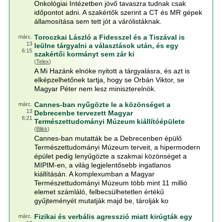
Onkológiai Intézetben jövő tavaszra tudnak csak
időpontot adni. A szakértők szerint a CT és MR gépek
államosítása sem tett jót a várólistáknak.
Toroczkai László a Fidesszel és a Tiszával is
márc.
13
leülne tárgyalni a választások után, és egy
6:15
szakértői kormányt sem zár ki
(
Telex
)
A Mi Hazánk elnöke nyitott a tárgyalásra, és azt is
elképzelhetőnek tartja, hogy se Orbán Viktor, se
Magyar Péter nem lesz miniszterelnök.
Cannes-ban nyűgözte le a közönséget a
márc.
13
Debrecenbe tervezett Magyar
6:21
Természettudományi Múzeum kiállítóépülete
(
Blikk
)
Cannes-ban mutatták be a Debrecenben épülő
Természettudományi Múzeum terveit, a hipermodern
épület pedig lenyűgözte a szakmai közönséget a
MIPIM-en, a világ legjelentősebb ingatlanos
kiállításán. A komplexumban a Magyar
Természettudományi Múzeum több mint 11 millió
elemet számláló, felbecsülhetetlen értékű
gyűjteményét mutatják majd be, tárolják ko
Fizikai és verbális agresszió miatt kirúgták egy
márc.