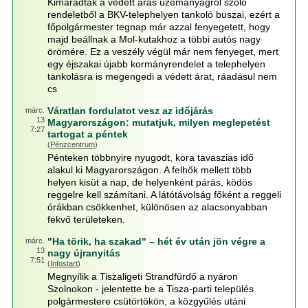
Kimaradtak a védett áras üzemanyagról szóló
rendeletből a BKV-telephelyen tankoló buszai, ezért a
főpolgármester tegnap már azzal fenyegetett, hogy
majd beállnak a Mol-kutakhoz a többi autós nagy
örömére. Ez a veszély végül már nem fenyeget, mert
egy éjszakai újabb kormányrendelet a telephelyen
tankolásra is megengedi a védett árat, ráadásul nem
cs
Váratlan fordulatot vesz az időjárás
márc.
13
Magyarországon: mutatjuk, milyen meglepetést
7:27
tartogat a péntek
(
Pénzcentrum
)
Pénteken többnyire nyugodt, kora tavaszias idő
alakul ki Magyarországon. A felhők mellett több
helyen kisüt a nap, de helyenként párás, ködös
reggelre kell számítani. A látótávolság főként a reggeli
órákban csökkenhet, különösen az alacsonyabban
fekvő területeken.
"Ha törik, ha szakad" – hét év után jön végre a
márc.
13
nagy újranyitás
7:51
(
Infostart
)
Megnyílik a Tiszaligeti Strandfürdő a nyáron
Szolnokon - jelentette be a Tisza-parti település
polgármestere csütörtökön, a közgyűlés utáni