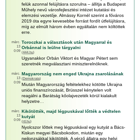
felük azonnal felújításra szorulna – állítja a Budapest
Műhely nevű városfejlesztési intézet kutatási és
elemzési vezetője. Almássy Kornél szerint a főváros
2019 óta egyre kevesebbe forrást fordít útfelújításra,
míg az elmúlt három évben egyáltalán nem költöttek
erre.
Toroczkai a választások után Magyarral és
márc.
13
Orbánnal is leülne tárgyalni
0:09
(
444.hu
)
Ugyanakkor Orbán Viktort és Magyar Pétert sem
szeretnék megválasztani miniszterelnöknek.
Magyarország nem enged Ukrajna zsarolásának
márc.
13
(
Demokrata
)
0:09
Miután Magyarország feltételekhez kötötte Ukrajna
uniós finanszírozását, Brüsszel kénytelen volt
reagálni a Barátság kőolajvezeték körül kialakult
helyzetre…
Kikötötték, majd légpuskával lőtték a védtelen
márc.
13
kutyát
0:09
(
rtl.hu
)
Nyolcszor lőttek meg légpuskával egy kutyát a Bács-
Kiskun megyei Bácsbokodon, miután egy
nejlonzsákkal kikötötték. A vérző állatra egy helyi