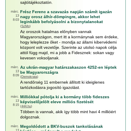
sajtótájékoztatón.
Frész Ferenc a szavazás napján számít igazán
márc.
13
nagy orosz álhír-dömpingre, akkor lehet
8:03
leginkább befolyásolni a bizonytalanokat
(
SzMo
)
Az oroszok hatalmas előnyben vannak
Magyarországon, mert itt a kormánynak sem érdeke,
hogy leleplezze őket - mondja az állami kibervédemi
központ volt vezetője. Szerinte az utolsó napok célja
attól függ majd, mi a jobb a Fidesznek: sokan vagy
kevesen voksoljanak.
Az ukrán-magyar határszakaszon 4252-en léptek
márc.
13
be Magyarországra
8:09
(
Demokrata
)
A rendőrség 11 embernek állított ki ideiglenes
tartózkodásra jogosító igazolást.
Milliókkal pótolja ki a kormány több fideszes
márc.
13
képviselőjelölt eleve milliós fizetését
8:15
(
444.hu
)
Többen is vannak, akik így több mint havi 4 millióért
dolgoznak.
Megoldódott a BKV-buszok tankolásának
márc.
13