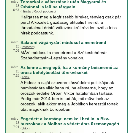
Toroczkai a választások után Magyarral és
márc.
13
Orbánnal is leülne tárgyalni
6:57
(
Hírstart Robot podcast
)
Hallgassa meg a legfrissebb híreket, tényleg csak pár
perc! A közélet, gazdaság aktuális híreiről, a
társadalmat érintő változásokról röviden szól a friss
hírek podcastunk.
Balatoni vágányzár: módosul a menetrend
márc.
13
(
Infostart
)
7:03
MÁV: módosul a menetrend a Székesfehérvár–
Szabadbattyán–Lepsény vonalon.
Az lenne a meglepő, ha a kormány beismerné az
márc.
13
orosz befolyásolási törekvéseket
7:15
(
Telex
)
A Fidesz a saját szuverenitásvédelmi politikájának
hamisságára világítana rá, ha elismerné, hogy az
oroszok érdeke Orbán Viktor hatalomban tartása.
Pedig már 2014-ben is tudták, mit művelnek az
oroszok, akik akkor még a Jobbikon keresztül törtek
utat maguknak Európában.
Engedett a kormány: nem kell beállni a Bkv-
márc.
13
buszoknak a Molhoz a védett áras üzemanyagért
7:21
(
Blikk
)