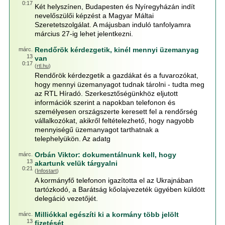
0:17
Két helyszínen, Budapesten és Nyíregyházán indít
nevelőszülői képzést a Magyar Máltai
Szeretetszolgálat. A májusban induló tanfolyamra
március 27-ig lehet jelentkezni.
Rendőrök kérdezgetik, kinél mennyi üzemanyag
márc.
13
van
0:17
(
rtl.hu
)
Rendőrök kérdezgetik a gazdákat és a fuvarozókat,
hogy mennyi üzemanyagot tudnak tárolni - tudta meg
az RTL Híradó. Szerkesztőségünkhöz eljutott
információk szerint a napokban telefonon és
személyesen országszerte keresett fel a rendőrség
vállalkozókat, akikről feltételezhető, hogy nagyobb
mennyiségű üzemanyagot tarthatnak a
telephelyükön. Az adatg
Orbán Viktor: dokumentálnunk kell, hogy
márc.
13
akartunk velük tárgyalni
0:21
(
Infostart
)
A kormányfő telefonon igazította el az Ukrajnában
tartózkodó, a Barátság kőolajvezeték ügyében küldött
delegáció vezetőjét.
Milliókkal egészíti ki a kormány több jelölt
márc.
13
fizetését