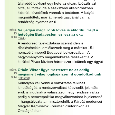
állatvédő bukkant egy hete az utcán. Először azt
hitte, elütötték, de a szekszárdi állatkórházban
kiderült: lövedékek vannak a testében. A kutyát
megműtötték, már átmeneti gazdánál van, a
rendőrség nyomoz az ü
Ne ijedjen meg! Több lövés is eldördül majd a
márc.
13
hétvégén Budapesten, ez lesz az oka
0:13
(
Blikk
)
A rendőrség tájékoztatása szerint idén is
díszlövésekkel emlékeznek meg a március 15-i
nemzeti ünnepről Budapest belvárosában. A
hagyományőrző megemlékezés részeként a V.
kerületi Pilvax közben háromszor elsütnek egy ágyút.
Orbán Viktor figyelmeztetett: ne az eddig
márc.
13
megismert világ logikája szerint gondolkodjunk
0:13
(
Infostart
)
Komolyan kell venni a változtatás felkínált
lehetőségét: a rendszerváltást képviselő, jelentős
erők is indulnak a választáson, egy rendszerváltás
pedig a nemzetpolitika megváltoztatását is jelentené
– hangsúlyozta a miniszterelnök a Kárpát-medencei
Magyar Képviselők Fórumán csütörtökön az
Országházban.