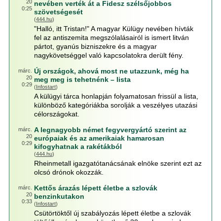
20
nevében verték át a Fidesz szélsőjobbos
0:25
szövetségesét
(
444.hu
)
"Halló, itt Tristan!" A magyar Külügy nevében hívták
fel az antiszemita megszólalásairól is ismert litván
pártot, gyanús bizniszekre és a magyar
nagykövetséggel való kapcsolatokra derült fény.
Új országok, ahová most ne utazzunk, még ha
márc.
20
meg meg is tehetnénk – lista
0:29
(
Infostart
)
A külügyi tárca honlapján folyamatosan frissül a lista,
különböző kategóriákba sorolják a veszélyes utazási
célországokat.
A legnagyobb német fegyvergyártó szerint az
márc.
20
európaiak és az amerikaiak hamarosan
0:29
kifogyhatnak a rakétákból
(
444.hu
)
Rheinmetall igazgatótanácsának elnöke szerint ezt az
olcsó drónok okozzák.
Kettős árazás lépett életbe a szlovák
márc.
20
benzinkutakon
0:33
(
Infostart
)
Csütörtöktől új szabályozás lépett életbe a szlovák