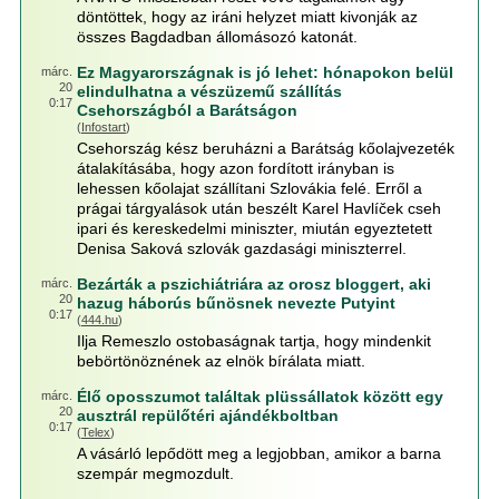
döntöttek, hogy az iráni helyzet miatt kivonják az
összes Bagdadban állomásozó katonát.
Ez Magyarországnak is jó lehet: hónapokon belül
márc.
20
elindulhatna a vészüzemű szállítás
0:17
Csehországból a Barátságon
(
Infostart
)
Csehország kész beruházni a Barátság kőolajvezeték
átalakításába, hogy azon fordított irányban is
lehessen kőolajat szállítani Szlovákia felé. Erről a
prágai tárgyalások után beszélt Karel Havlíček cseh
ipari és kereskedelmi miniszter, miután egyeztetett
Denisa Saková szlovák gazdasági miniszterrel.
Bezárták a pszichiátriára az orosz bloggert, aki
márc.
20
hazug háborús bűnösnek nevezte Putyint
0:17
(
444.hu
)
Ilja Remeszlo ostobaságnak tartja, hogy mindenkit
bebörtönöznének az elnök bírálata miatt.
Élő oposszumot találtak plüssállatok között egy
márc.
20
ausztrál repülőtéri ajándékboltban
0:17
(
Telex
)
A vásárló lepődött meg a legjobban, amikor a barna
szempár megmozdult.