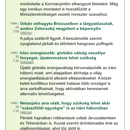
minősítette a Kormányinfón elhangzott felvetést. Még
egy ironikus mondatot is hozzáfűzött a
Miniszterelnökséget vezető miniszter szavaihoz.
Orbán otthagyta Brüsszelben a tárgyalóasztalt,
márc.
20
amikor Zelenszkij megjelent a képernyőn
7:09
(
444.hu
)
A pálya széléről figyelt. A beszámolók szerint
nyugtalanul járkált és időnként hangosan puffogott.
Iráni energiasokk: globális válság veszélye
márc.
20
fenyeget, újratervezésre lehet szükség
7:15
(
Infostart
)
Újabb globális energiaválság körvonalazódik az iráni
háború miatt, ami alapjaiban átírhatja a világ
energiaellátásáról alkotott elképzeléseket. A közel-
keleti konfliktus közvetett hatásai több országot is
arra sarkallhatnak, hogy aktívabban keressenek
alternatív lehetőségeket.
Netanjahu arra utalt, hogy szükség lehet akár
márc.
20
"szárazföldi egységre" is az iráni háborúban
7:15
(
444.hu
)
Péntek hajnalban robbanások voltak Jeruzsálemben
és Teheránban is, Kuvait szerint dróntámadás érte az
olajfinomítójukat, ahol tűz ütött ki.