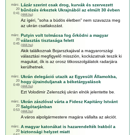
Lázár szerint csak drog, kurvák és szervezett
márc.
20
bűnözés érkeztek Ukrajnából az elmúlt 30 évben
0:41
(
444.hu
)
Az ígéri, "soha a büdös életben" nem szavazza meg
az ukrán csatlakozást.
Putyin volt tolmácsa fog őrködni a magyar
márc.
20
választás tisztasága felett
0:45
(
444.hu
)
Akik találkoznak Bojarszkajával a magyarországi
választási megfigyelő misszión, kockázatnak teszik ki
magukat, ők is az orosz titkosszolgálatok radarjára
kerülhetnek.
Ukrán delegáció utazik az Egyesült Államokba,
márc.
20
hogy újrainduljanak a béketárgyalások
0:49
(
444.hu
)
Ezt Volodimir Zelenszkij ukrán elnök jelentette be.
Ukrán zászlóval várta a Fidesz Kapitány Istvánt
márc.
20
Salgótarjánban
0:53
(
444.hu
)
A város alpolgármestere magára vállalta az akciót.
A magyar katonákat is hazarendelték Irakból a
márc.
20
biztonsági helyzet miatt
0:57