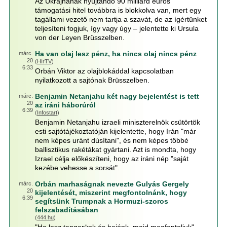
Az Ukrajnának nyújtandó 90 milliárd eurós
támogatási hitel továbbra is blokkolva van, mert egy
tagállami vezető nem tartja a szavát, de az ígértünket
teljesíteni fogjuk, így vagy úgy – jelentette ki Ursula
von der Leyen Brüsszelben.
Ha van olaj lesz pénz, ha nincs olaj nincs pénz
márc.
20
(
HírTV
)
6:33
Orbán Viktor az olajblokáddal kapcsolatban
nyilatkozott a sajtónak Brüsszelben.
Benjamin Netanjahu két nagy bejelentést is tett
márc.
20
az iráni háborúról
6:39
(
Infostart
)
Benjamin Netanjahu izraeli miniszterelnök csütörtök
esti sajtótájékoztatóján kijelentette, hogy Irán "már
nem képes uránt dúsítani", és nem képes többé
ballisztikus rakétákat gyártani. Azt is mondta, hogy
Izrael célja előkészíteni, hogy az iráni nép "saját
kezébe vehesse a sorsát".
Orbán marhaságnak nevezte Gulyás Gergely
márc.
20
kijelentését, miszerint megfontolnánk, hogy
6:39
segítsünk Trumpnak a Hormuzi-szoros
felszabadításában
(
444.hu
)