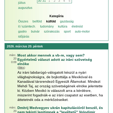
30
31
1
2
3
4
5
július
augusztus
Kategória
Összes
belföld
külföld
gazdaság
it / számtech.
tudomány
kultúra
életmód
gastro
bulvár
szórakozás
sport
auto-motor
időjárás
2026. március 20. péntek
Most akkor mennek a vb-re, vagy sem?
márc.
20
Egyértelmű választ adott az iráni szövetség
0:09
elnöke
(
Blikk
)
Az iráni labdarúgó-válogatott készül a nyári
világbajnokságra, de bojkottálja a Mexikóval és
Kanadával társrendező Egyesült Államokat. Mindezt
Mehdi Taj, az ország szövetségének elnöke jelentette
ki. Közben Mexikó is válaszolt arra a kérdésre,
miszerint fogadnák-e az iráni csapatot az esetben, ha
áttetetnék oda a mérkőzéseiket.
Dmitrij Medvegyev ukrán kapitulációról beszél, és
márc.
20
nem tekinti legitimnek a "levéltetű" Volodimir