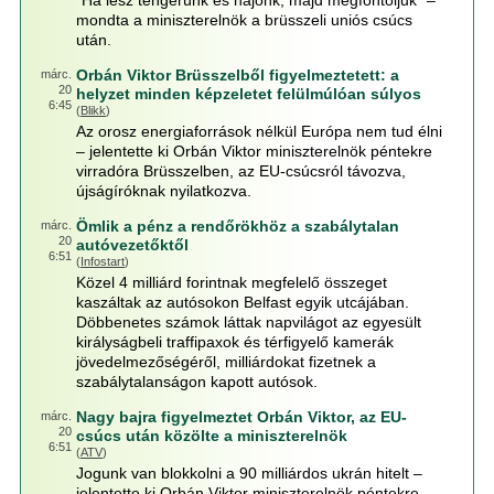
"Ha lesz tengerünk és hajónk, majd megfontoljuk" –
mondta a miniszterelnök a brüsszeli uniós csúcs
után.
Orbán Viktor Brüsszelből figyelmeztetett: a
márc.
20
helyzet minden képzeletet felülmúlóan súlyos
6:45
(
Blikk
)
Az orosz energiaforrások nélkül Európa nem tud élni
– jelentette ki Orbán Viktor miniszterelnök péntekre
virradóra Brüsszelben, az EU-csúcsról távozva,
újságíróknak nyilatkozva.
Ömlik a pénz a rendőrökhöz a szabálytalan
márc.
20
autóvezetőktől
6:51
(
Infostart
)
Közel 4 milliárd forintnak megfelelő összeget
kaszáltak az autósokon Belfast egyik utcájában.
Döbbenetes számok láttak napvilágot az egyesült
királyságbeli traffipaxok és térfigyelő kamerák
jövedelmezőségéről, milliárdokat fizetnek a
szabálytalanságon kapott autósok.
Nagy bajra figyelmeztet Orbán Viktor, az EU-
márc.
20
csúcs után közölte a miniszterelnök
6:51
(
ATV
)
Jogunk van blokkolni a 90 milliárdos ukrán hitelt –
jelentette ki Orbán Viktor miniszterelnök péntekre