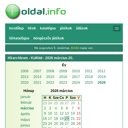
kezdőlap
hírek
katalógus
játékok
állások
hírkatalógus
böngészős játékok
Ma augusztus 9, vasárnap,
Emőd
napja van.
Hírarchívum - Külföld - 2026 március 20.
Év
2006
2007
2008
2009
2010
2011
2012
2013
2014
2015
2016
2017
2018
2019
2020
2021
2022
2023
2024
2025
2026
Hónap
2026 március
január
H
K
Sze
Cs
P
Szo
V
február
23
24
25
26
27
28
1
2
3
4
5
6
7
8
március
9
10
11
12
13
14
15
április
16
17
18
19
20
21
22
május
23
24
25
26
27
28
29
június