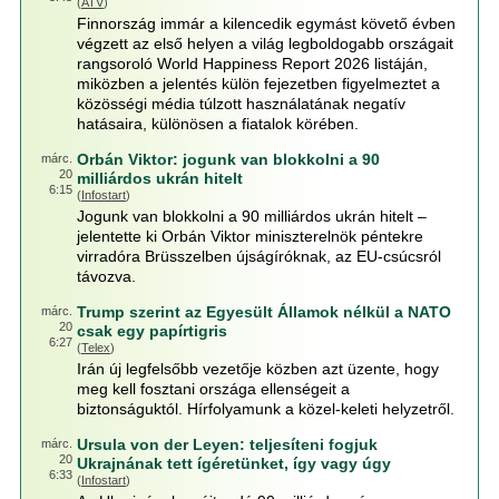
(
ATV
)
Finnország immár a kilencedik egymást követő évben
végzett az első helyen a világ legboldogabb országait
rangsoroló World Happiness Report 2026 listáján,
miközben a jelentés külön fejezetben figyelmeztet a
közösségi média túlzott használatának negatív
hatásaira, különösen a fiatalok körében.
Orbán Viktor: jogunk van blokkolni a 90
márc.
20
milliárdos ukrán hitelt
6:15
(
Infostart
)
Jogunk van blokkolni a 90 milliárdos ukrán hitelt –
jelentette ki Orbán Viktor miniszterelnök péntekre
virradóra Brüsszelben újságíróknak, az EU-csúcsról
távozva.
Trump szerint az Egyesült Államok nélkül a NATO
márc.
20
csak egy papírtigris
6:27
(
Telex
)
Irán új legfelsőbb vezetője közben azt üzente, hogy
meg kell fosztani országa ellenségeit a
biztonságuktól. Hírfolyamunk a közel-keleti helyzetről.
Ursula von der Leyen: teljesíteni fogjuk
márc.
20
Ukrajnának tett ígéretünket, így vagy úgy
6:33
(
Infostart
)