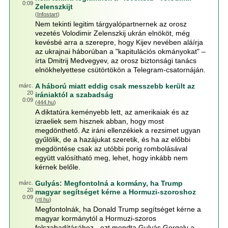
0:09
Zelenszkijt
(
Infostart
)
Nem tekinti legitim tárgyalópartnernek az orosz
vezetés Volodimir Zelenszkij ukrán elnököt, még
kevésbé arra a szerepre, hogy Kijev nevében aláírja
az ukrajnai háborúban a "kapitulációs okmányokat" –
írta Dmitrij Medvegyev, az orosz biztonsági tanács
elnökhelyettese csütörtökön a Telegram-csatornáján.
A háború miatt eddig csak messzebb került az
márc.
20
irániaktól a szabadság
0:09
(
444.hu
)
A diktatúra keményebb lett, az amerikaiak és az
izraeliek sem hisznek abban, hogy most
megdönthető. Az iráni ellenzékiek a rezsimet ugyan
gyűlölik, de a hazájukat szeretik, és ha az előbbi
megdöntése csak az utóbbi porig rombolásával
együtt valósítható meg, lehet, hogy inkább nem
kérnek belőle.
Gulyás: Megfontolná a kormány, ha Trump
márc.
20
magyar segítséget kérne a Hormuzi-szoroshoz
0:09
(
rtl.hu
)
Megfontolnák, ha Donald Trump segítséget kérne a
magyar kormánytól a Hormuzi-szoros
felszabadításához - ezt mondta Gulyás Gergely a