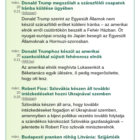
Donald Trump megszólalt a szárazföldi csapatok
márc.
20
Iránba küldése ügyében
0:21
(
Infostart
)
Donald Trump szerint az Egyesült Államok nem
készül szárazföldi erőket küldeni Iránba – az amerikai
elnök erről csütörtökön beszélt a Fehér Házban. Öt
nyugat-európai ország és Japán besegít az Egyesült
Államoknak a Hormuzi-szorosban.
Donald Trumphoz készül az amerikai
márc.
20
szankciókkal sújtott fehérorosz elnök
0:21
(
444.hu
)
Az amerikai elnök meghívta Lukasenkót a
Béketanács egyik ülésére, ő pedig megerősítette,
hogy ott lesz.
Robert Fico: Szlovákia készen áll további
márc.
20
intézkedéseket hozni Ukrajnával szemben
0:25
(
Infostart
)
Szlovákia készen áll arra, hogy további
intézkedéseket fogadjon el Ukrajnával szemben,
amennyiben a kijevi politikai vezetés tovább folytatja
a szándékos károkozást Szlovákia gazdaságának –
jelentette ki Robert Fico szlovák miniszterelnök.
Budapesti pranken röhög Litvánia: Szijjártóék
márc.