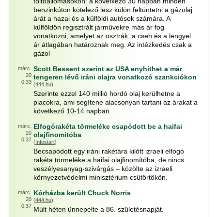
töltőállomásokon: a következő 30 napban minden
benzinkúton kötelező lesz külön feltüntetni a gázolaj
árát a hazai és a külföldi autósok számára. A
külföldön regisztrált járművekre más ár fog
vonatkozni, amelyet az osztrák, a cseh és a lengyel
ár átlagában határoznak meg. Az intézkedés csak a
gázol
Scott Bessent szerint az USA enyhíthet a már
márc.
20
tengeren lévő iráni olajra vonatkozó szankciókon
0:33
(
444.hu
)
Szerinte ezzel 140 millió hordó olaj kerülhetne a
piacokra, ami segítene alacsonyan tartani az árakat a
következő 10-14 napban.
Elfogórakéta törmeléke csapódott be a haifai
márc.
20
olajfinomítóba
0:37
(
Infostart
)
Becsapódott egy iráni rakétára kilőtt izraeli elfogó
rakéta törmeléke a haifai olajfinomítóba, de nincs
veszélyesanyag-szivárgás – közölte az izraeli
környezetvédelmi minisztérium csütörtökön.
Kórházba került Chuck Norris
márc.
20
(
444.hu
)
0:37
Múlt héten ünnepelte a 86. születésnapját.