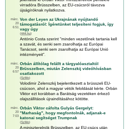
virradóra Brüsszelben, az EU-csúcsról távozva
újságíróknak nyilatkozva.
Von der Leyen az Ukrajnának nyújtandó
márc.
20
támogatásról: Ígéretünket teljesíteni fogjuk, így
6:51
vagy úgy
(
444.hu
)
António Costa szerint "minden vezetőnek tartania kell
a szavát, és senki sem zsarolhatja az Európai
Tanácsot, senki sem zsarolhatja az Európai Unió
intézményeit".
Orbán állítólag felállt a tárgyalóasztaltól
márc.
20
Brüsszelben, miután Zelenszkij videóhívásban
6:57
csatlakozott
(
SzMo
)
Volodimir Zelenszkij bejelentkezett a brüsszeli EU-
csúcson, ahol a magyar vétók feloldását kérte. Orbán
Viktor ezt korábban a Barátság vezetéken érkező
olajszállítások újraindításához kötötte.
Orbán Viktor cáfolta Gulyás Gergelyt:
márc.
20
"Marhaság", hogy megfontolnák, adjanak-e
7:03
katonai segítséget Trumpnak
(
SzMo
)
A miniszterelnök Brüsszelben, az EU-csúcs után