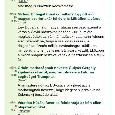
(
444.hu
)
Már meg is érkeztek Kecskemétre.
Mi lesz Dubajjal turisták nélkül? Egy ott élő
márc.
20
magyar szerint akár fél évre is kiürülhet a város
3:15
(
rtl.hu
)
Egy Dubajban élő magyar utazásszervező szerint a
város a Covid-időszakot idézően kiürült, mióta
megkezdődtek az iráni támadások. Lattmann Adrienn
arról számolt be, hogy a szállodák üresek, a
dolgozókat fizetés nélküli szabadságra küldik, és
mindenki a turizmus teljes leállására készül. Eközben
a mindennapok részévé váltak a riasztások és a fejük
fe
Orbán marhaságnak nevezte Gulyás Gergely
márc.
20
kijelentését arról, megfontolnák-e a katonai
5:15
segítséget Trumpnak
(
Telex
)
A miniszterelnök az EU-csúcsról kijövet azt is
marhaságnak nevezte, hogy idegesen járkált volna
Zelenszkij beszéde alatt.
Váratlan húzás, Amerika feloldhatja az Irán elleni
márc.
20
olajszankciókat
5:27
(
Infostart
)