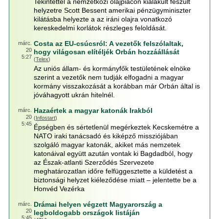
Tekintettel a nemzetközi olajpiacon kialakult feszült
helyzetre Scott Bessent amerikai pénzügyminiszter
kilátásba helyezte a az iráni olajra vonatkozó
kereskedelmi korlátok részleges feloldását.
Costa az EU-csúcsról: A vezetők felszólaltak,
márc.
20
hogy világosan elítéljék Orbán hozzáállását
5:27
(
Telex
)
Az uniós állam- és kormányfők testületének elnöke
szerint a vezetők nem tudják elfogadni a magyar
kormány visszakozását a korábban már Orbán által is
jóváhagyott ukrán hitelnél.
Hazaértek a magyar katonák Irakból
márc.
20
(
Infostart
)
5:45
Épségben és sértetlenül megérkeztek Kecskemétre a
NATO iraki tanácsadó és kiképző missziójában
szolgáló magyar katonák, akiket más nemzetek
katonáival együtt azután vontak ki Bagdadból, hogy
az Észak-atlanti Szerződés Szervezete
meghatározatlan időre felfüggesztette a küldetést a
biztonsági helyzet kiéleződése miatt – jelentette be a
Honvéd Vezérka
Drámai helyen végzett Magyarország a
márc.
20
legboldogabb országok listáján
5:45