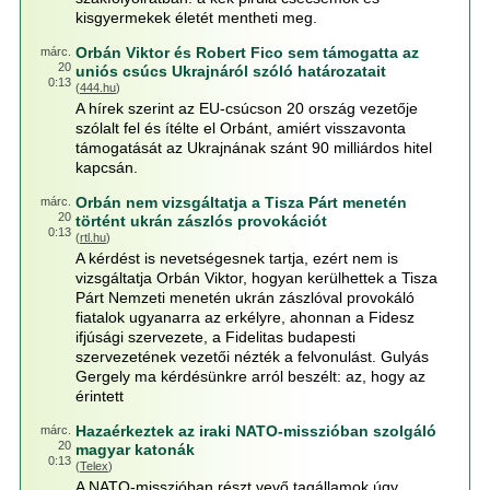
kisgyermekek életét mentheti meg.
Orbán Viktor és Robert Fico sem támogatta az
márc.
20
uniós csúcs Ukrajnáról szóló határozatait
0:13
(
444.hu
)
A hírek szerint az EU-csúcson 20 ország vezetője
szólalt fel és ítélte el Orbánt, amiért visszavonta
támogatását az Ukrajnának szánt 90 milliárdos hitel
kapcsán.
Orbán nem vizsgáltatja a Tisza Párt menetén
márc.
20
történt ukrán zászlós provokációt
0:13
(
rtl.hu
)
A kérdést is nevetségesnek tartja, ezért nem is
vizsgáltatja Orbán Viktor, hogyan kerülhettek a Tisza
Párt Nemzeti menetén ukrán zászlóval provokáló
fiatalok ugyanarra az erkélyre, ahonnan a Fidesz
ifjúsági szervezete, a Fidelitas budapesti
szervezetének vezetői nézték a felvonulást. Gulyás
Gergely ma kérdésünkre arról beszélt: az, hogy az
érintett
Hazaérkeztek az iraki NATO-misszióban szolgáló
márc.
20
magyar katonák
0:13
(
Telex
)
A NATO-misszióban részt vevő tagállamok úgy