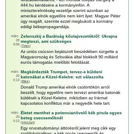
444.hu kérdésére a kormányinfón. A
miniszterelnökség vezetője szerint azonban az
amerikai elnök egyelőre nem kért ilyet. Magyar Péter
úgy reagált, szerinte ezzel megbukott a kormány
eddigi békepropagandája.
Zelenszkij a Barátság kőolajvezetékről: Ukrajna
márc.
20
megteszi, ami szükséges
0:09
(
Telex
)
Az uniós csúcson bejátszott beszédében sürgette a
Magyarország és Szlovákia által blokkolt 90 milliárd
eurós támogatás mielőbbi feloldását.
Megkérdezték Trumpot, tervez-e küldeni
márc.
20
katonákat a Közel-Keletre: ezt válaszolta
0:13
(
Blikk
)
Donald Trump amerikai elnök csütörtökön arról
beszélt, hogy egyelőre nem tervezi amerikai katonák
küldését a Közel-Keletre, miközben az Iránnal
kapcsolatos konfliktus már a negyedik hete tart.
Életet menthet a potencianövelő kék pirula egyes
márc.
20
beteg csecsemőknél
0:13
(
Infostart
)
Egy orvostudományi áttörésről jelent meg cikk egy
szakfolyóiratban: a kék pirula csecsemők és