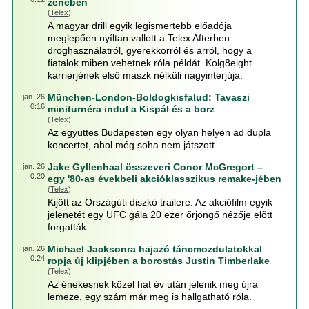
zenében
(
Telex
)
A magyar drill egyik legismertebb előadója
meglepően nyíltan vallott a Telex Afterben
droghasználatról, gyerekkorról és arról, hogy a
fiatalok miben vehetnek róla példát. Kolg8eight
karrierjének első maszk nélküli nagyinterjúja.
München-London-Boldogkisfalud: Tavaszi
jan. 26
0:16
miniturnéra indul a Kispál és a borz
(
Telex
)
Az együttes Budapesten egy olyan helyen ad dupla
koncertet, ahol még soha nem játszott.
Jake Gyllenhaal összeveri Conor McGregort –
jan. 26
0:20
egy '80-as évekbeli akcióklasszikus remake-jében
(
Telex
)
Kijött az Országúti diszkó trailere. Az akciófilm egyik
jelenetét egy UFC gála 20 ezer őrjöngő nézője előtt
forgatták.
Michael Jacksonra hajazó táncmozdulatokkal
jan. 26
0:24
ropja új klipjében a borostás Justin Timberlake
(
Telex
)
Az énekesnek közel hat év után jelenik meg újra
lemeze, egy szám már meg is hallgatható róla.