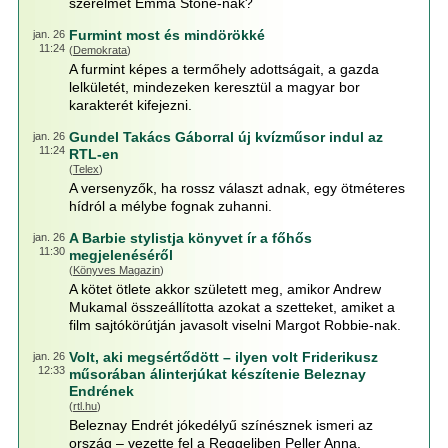
szerelmet Emma Stone-nak?
Furmint most és mindörökké
jan. 26
11:24
(
Demokrata
)
A furmint képes a termőhely adottságait, a gazda
lelkületét, mindezeken keresztül a magyar bor
karakterét kifejezni.
Gundel Takács Gáborral új kvízműsor indul az
jan. 26
11:24
RTL-en
(
Telex
)
A versenyzők, ha rossz választ adnak, egy ötméteres
hídról a mélybe fognak zuhanni.
A Barbie stylistja könyvet ír a főhős
jan. 26
11:30
megjelenéséről
(
Könyves Magazin
)
A kötet ötlete akkor született meg, amikor Andrew
Mukamal összeállította azokat a szetteket, amiket a
film sajtókörútján javasolt viselni Margot Robbie-nak.
Volt, aki megsértődött – ilyen volt Friderikusz
jan. 26
12:33
műsorában álinterjúkat készítenie Beleznay
Endrének
(
rtl.hu
)
Beleznay Endrét jókedélyű színésznek ismeri az
ország – vezette fel a Reggeliben Peller Anna.