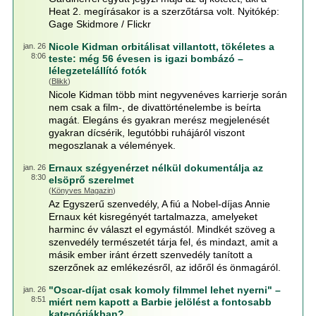
Heat 2. megírásakor is a szerzőtársa volt. Nyitókép:
Gage Skidmore / Flickr
Nicole Kidman orbitálisat villantott, tökéletes a
jan. 26
8:06
teste: még 56 évesen is igazi bombázó –
lélegzetelállító fotók
(
Blikk
)
Nicole Kidman több mint negyvenéves karrierje során
nem csak a film-, de divattörténelembe is beírta
magát. Elegáns és gyakran merész megjelenését
gyakran dícsérik, legutóbbi ruhájáról viszont
megoszlanak a vélemények.
Ernaux szégyenérzet nélkül dokumentálja az
jan. 26
8:30
elsöprő szerelmet
(
Könyves Magazin
)
Az Egyszerű szenvedély, A fiú a Nobel-díjas Annie
Ernaux két kisregényét tartalmazza, amelyeket
harminc év választ el egymástól. Mindkét szöveg a
szenvedély természetét tárja fel, és mindazt, amit a
másik ember iránt érzett szenvedély tanított a
szerzőnek az emlékezésről, az időről és önmagáról.
"Oscar-díjat csak komoly filmmel lehet nyerni" –
jan. 26
8:51
miért nem kapott a Barbie jelölést a fontosabb
kategóriákban?