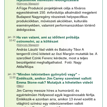
fejezeteinek művészeti feldolgozására
(
Könyves Magazin
)
A Füge Produkció projektjének célja a főváros
egyesítésének 150. évfordulója alkalmából megjelent
Budapest Nagyregény részeinek helyspecifikus
produkciókban, művészeti akciókban, kulturális
eseményekben, valamint performanszokban történő
átdolgozása.
Ha van valami, ami az időtlent próbálja
jan. 26
10:42
ostromolni, az a költészet
(
Könyves Magazin
)
András László Vad vidék és Babiczky Tibor A
tengerről című köteteit az őszi Margón mutatták be. A
szerzőket Czinki Ferenc kérdezte, most a teljes
beszélgetést meghallgathatod. Fotó: Nagy
Attila/Müpa
"Minden tekintetben gyönyörű vagy" –
jan. 26
11:00
Emlékszik, amikor Jim Carrey szerelmet vallott
Emma Stone-nak? Mutatjuk a hihetetlen videót
(
Blikk
)
Jim Carrey messze híres a humoráról, és
egyértelműen Hollywood egyik legpoénosabb férfija.
Emlékszik-e azonban arra, amikor 13 évvel ezelőtt a
világhírű színész egy videóüzenetben vallott