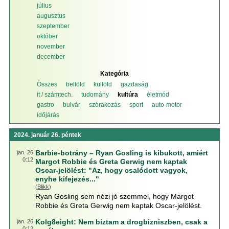
július
augusztus
szeptember
október
november
december
Kategória
Összes
belföld
külföld
gazdaság
it / számtech.
tudomány
kultúra
életmód
gastro
bulvár
szórakozás
sport
auto-motor
időjárás
2024. január 26. péntek
Barbie-botrány – Ryan Gosling is kibukott, amiért
jan. 26
0:12
Margot Robbie és Greta Gerwig nem kaptak
Oscar-jelölést: "Az, hogy csalódott vagyok,
enyhe kifejezés..."
(
Blikk
)
Ryan Gosling sem nézi jó szemmel, hogy Margot
Robbie és Greta Gerwig nem kaptak Oscar-jelölést.
Kolg8eight: Nem bíztam a drogbizniszben, csak a
jan. 26
0:12