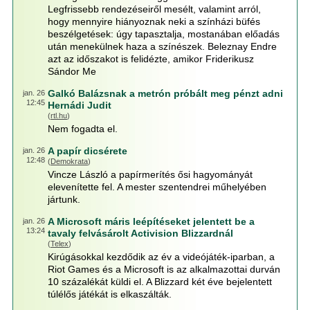
Legfrissebb rendezéseiről mesélt, valamint arról,
hogy mennyire hiányoznak neki a színházi büfés
beszélgetések: úgy tapasztalja, mostanában előadás
után menekülnek haza a színészek. Beleznay Endre
azt az időszakot is felidézte, amikor Friderikusz
Sándor Me
Galkó Balázsnak a metrón próbált meg pénzt adni
jan. 26
12:45
Hernádi Judit
(
rtl.hu
)
Nem fogadta el.
A papír dicsérete
jan. 26
12:48
(
Demokrata
)
Vincze László a papírmerítés ősi hagyományát
elevenítette fel. A mester szentendrei műhelyében
jártunk.
A Microsoft máris leépítéseket jelentett be a
jan. 26
13:24
tavaly felvásárolt Activision Blizzardnál
(
Telex
)
Kirúgásokkal kezdődik az év a videójáték-iparban, a
Riot Games és a Microsoft is az alkalmazottai durván
10 százalékát küldi el. A Blizzard két éve bejelentett
túlélős játékát is elkaszálták.