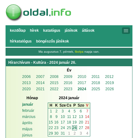
kezdőlap
hírek
katalógus
játékok
állások
hírkatalógus
böngészős játékok
Ma augusztus 7, péntek,
Ibolya
napja van.
Hírarchívum - Kultúra - 2024 január 26.
Év
2006
2007
2008
2009
2010
2011
2012
2013
2014
2015
2016
2017
2018
2019
2020
2021
2022
2023
2024
2025
2026
Hónap
2024 január
január
H
K
Sze
Cs
P
Szo
V
február
1
2
3
4
5
6
7
8
9
10
11
12
13
14
március
15
16
17
18
19
20
21
április
22
23
24
25
26
27
28
május
29
30
31
1
2
3
4
június