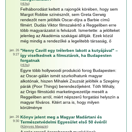
(
rtl.hu
)
Felháborodást keltett a rajongók körében, hogy sem
Margot Robbie színésznőt, sem Greta Gerwig
rendezőt nem jelölték Oscar-díjra a Barbie című
filmért. Dudás Viktor filmszakértő a Reggeliben erre
több magyarázatot is felvázolt. Ismertette: a jelölteket
jelenleg az Akadémia szakágai állítják. Ezek közül
még mindig a rendezőké a legelitebb társaság, ő
"Henry Cavill egy trélerben lakott a kutyájával" –
jan. 26
9:27
így viselkednek a filmsztárok, ha Budapesten
forgatnak
(
rtl.hu
)
Egyre több hollywoodi produkció forog Budapesten:
az Oscar-gálán ismét szurkolhatunk magyar
alkotónak, hiszen Mihalek Zsuzsát jelölték a Szegény
párák (Poor Things) berendezőjeként. Tóth Mihály,
az Origo filmstúdió marketingvezetője mesélt a
Reggeliben arról, miért népszerű forgatási helyszín a
magyar főváros. Kitért arra is, hogy milyen
körülménye
Könyv jelent meg a Magyar Madártani és
jan. 26
9:30
Természetvédelmi Egyesület első 50 évéről
(
Könyves Magazin
)