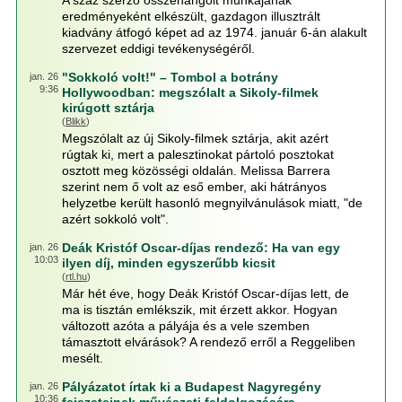
A száz szerző összehangolt munkájának
eredményeként elkészült, gazdagon illusztrált
kiadvány átfogó képet ad az 1974. január 6-án alakult
szervezet eddigi tevékenységéről.
"Sokkoló volt!" – Tombol a botrány
jan. 26
9:36
Hollywoodban: megszólalt a Sikoly-filmek
kirúgott sztárja
(
Blikk
)
Megszólalt az új Sikoly-filmek sztárja, akit azért
rúgtak ki, mert a palesztinokat pártoló posztokat
osztott meg közösségi oldalán. Melissa Barrera
szerint nem ő volt az eső ember, aki hátrányos
helyzetbe került hasonló megnyilvánulások miatt, "de
azért sokkoló volt".
Deák Kristóf Oscar-díjas rendező: Ha van egy
jan. 26
10:03
ilyen díj, minden egyszerűbb kicsit
(
rtl.hu
)
Már hét éve, hogy Deák Kristóf Oscar-díjas lett, de
ma is tisztán emlékszik, mit érzett akkor. Hogyan
változott azóta a pályája és a vele szemben
támasztott elvárások? A rendező erről a Reggeliben
mesélt.
Pályázatot írtak ki a Budapest Nagyregény
jan. 26
10:36