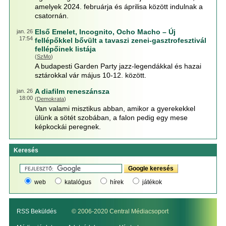
amelyek 2024. februárja és áprilisa között indulnak a
csatornán.
Első Emelet, Incognito, Ocho Macho – Új
jan. 26
17:54
fellépőkkel bővült a tavaszi zenei-gasztrofesztivál
fellépőinek listája
(
SzMo
)
A budapesti Garden Party jazz-legendákkal és hazai
sztárokkal vár május 10-12. között.
A diafilm reneszánsza
jan. 26
18:00
(
Demokrata
)
Van valami misztikus abban, amikor a gyerekekkel
ülünk a sötét szobában, a falon pedig egy mese
képkockái peregnek.
Keresés
web
katalógus
hírek
játékok
RSS Beküldés
© 2006-2020 Central Médiacsoport