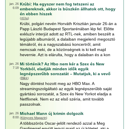
Krúbi: Ha egyszer nem fog tetszeni az
jan. 26
6:09
embereknek, akkor is büszkén állhatok ott, hogy
én ebben hiszek
(
rtl.hu
)
Krúbi, polgári nevén Horváth Krisztián január 26-án a
Papp László Budapest Sportarénában lép fel. Előtte
exkluzív interjút adott az RTL-nek, amiben beszélt a
legújabb albumáról, a dalaiban megjelenő megosztó
témákról, és a nagyszabású koncertről, amit
nemcsak neki, de a közönségnek is ki kell majd
hevernie. Azt is elárulta, hogy a dalaiban és a kon
Mi történik? Az Hbo nem kér a Szex és New
jan. 26
7:18
Yorkból, eladják minden idők egyik
legnépszerűbb sorozatát – Mutatjuk, ki a vevő
(
Blikk
)
Nagy döntést hozott meg az HBO Max. A
streamingszolgáltató az egyik legnépszerűbb saját
gyártású sorozatát, a Szex és New Yorkot eladja a
Netflixnek. Nem ez az első széria, amit tovább
passzolnak.
Michael Mann új krimin dolgozik
jan. 26
8:00
(
Könyves Magazin
)
A többszörös Oscar-jelölt rendező azzal a Meg
Gardinerrel együtt jegyzi majd az új kötetet, aki a