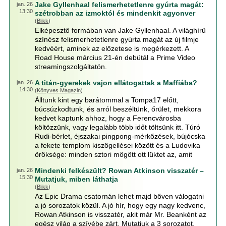
Jake Gyllenhaal felismerhetetlenre gyúrta magát:
jan. 26
13:30
szétrobban az izmoktól és mindenkit agyonver
(
Blikk
)
Elképesztő formában van Jake Gyllenhaal. A világhírű
színész felismerhetetlenre gyúrta magát az új filmje
kedvéért, aminek az előzetese is megérkezett. A
Road House március 21-én debütál a Prime Video
streamingszolgáltatón.
A titán-gyerekek vajon ellátogattak a Maffiába?
jan. 26
14:30
(
Könyves Magazin
)
Álltunk kint egy barátommal a Tompa17 előtt,
búcsúzkodtunk, és arról beszéltünk, őrület, mekkora
kedvet kaptunk ahhoz, hogy a Ferencvárosba
költözzünk, vagy legalább több időt töltsünk itt. Túró
Rudi-bérlet, éjszakai pingpong-mérkőzések, bújócska
a fekete templom kiszögellései között és a Ludovika
öröksége: minden sztori mögött ott lüktet az, amit
Mindenki felkészült? Rowan Atkinson visszatér –
jan. 26
15:30
Mutatjuk, miben láthatja
(
Blikk
)
Az Epic Drama csatornán lehet majd bőven válogatni
a jó sorozatok közül. A jó hír, hogy egy nagy kedvenc,
Rowan Atkinson is visszatér, akit már Mr. Beanként az
egész világ a szívébe zárt. Mutatjuk a 3 sorozatot,