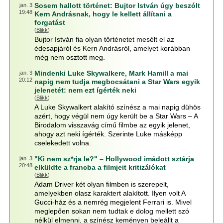
Sosem hallott történet: Bujtor István úgy beszólt
jan. 3
19:48
Kern Andrásnak, hogy le kellett állítani a
forgatást
(
Blikk
)
Bujtor István fia olyan történetet mesélt el az
édesapjáról és Kern Andrásról, amelyet korábban
még nem osztott meg.
Mindenki Luke Skywalkere, Mark Hamill a mai
jan. 3
20:12
napig nem tudja megbocsátani a Star Wars egyik
jelenetét: nem ezt ígérték neki
(
Blikk
)
A Luke Skywalkert alakító színész a mai napig dühös
azért, hogy végül nem úgy került be a Star Wars – A
Birodalom visszavág című filmbe az egyik jelenet,
ahogy azt neki ígérték. Szerinte Luke másképp
cselekedett volna.
"Ki nem sz*rja le?" – Hollywood imádott sztárja
jan. 3
20:48
elküldte a francba a filmjeit kritizálókat
(
Blikk
)
Adam Driver két olyan filmben is szerepelt,
amelyekben olasz karaktert alakított. Ilyen volt A
Gucci-ház és a nemrég megjelent Ferrari is. Mivel
meglepően sokan nem tudtak e dolog mellett szó
nélkül elmenni, a színész keményen beleállt a