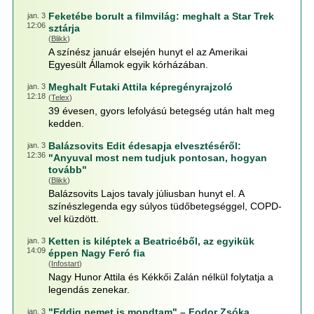
Feketébe borult a filmvilág: meghalt a Star Trek
jan. 3
12:06
sztárja
(
Blikk
)
A színész január elsején hunyt el az Amerikai
Egyesült Államok egyik kórházában.
Meghalt Futaki Attila képregényrajzoló
jan. 3
12:18
(
Telex
)
39 évesen, gyors lefolyású betegség után halt meg
kedden.
Balázsovits Edit édesapja elvesztéséről:
jan. 3
12:36
"Anyuval most nem tudjuk pontosan, hogyan
tovább"
(
Blikk
)
Balázsovits Lajos tavaly júliusban hunyt el. A
színészlegenda egy súlyos tüdőbetegséggel, COPD-
vel küzdött.
Ketten is kiléptek a Beatricéből, az egyikük
jan. 3
14:09
éppen Nagy Feró fia
(
Infostart
)
Nagy Hunor Attila és Kékkői Zalán nélkül folytatja a
legendás zenekar.
"Eddig nemet is mondtam" – Fodor Zsóka
jan. 3