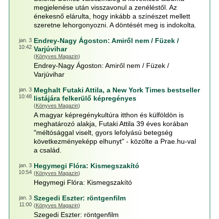
megjelenése után visszavonul a zenéléstől. Az
énekesnő elárulta, hogy inkább a színészet mellett
szeretne lehorgonyozni. A döntését meg is indokolta.
Endrey-Nagy Ágoston: Amiről nem / Füzek /
jan. 3
10:42
Varjúvihar
(
Könyves Magazin
)
Endrey-Nagy Ágoston: Amiről nem / Füzek /
Varjúvihar
Meghalt Futaki Attila, a New York Times bestseller
jan. 3
10:48
listájára felkerülő képregényes
(
Könyves Magazin
)
A magyar képregénykultúra itthon és külföldön is
meghatározó alakja, Futaki Attila 39 éves korában
"méltósággal viselt, gyors lefolyású betegség
következményeképp elhunyt" - közölte a Prae.hu-val
a család.
Hegymegi Flóra: Kismegszakító
jan. 3
10:54
(
Könyves Magazin
)
Hegymegi Flóra: Kismegszakító
Szegedi Eszter: röntgenfilm
jan. 3
11:00
(
Könyves Magazin
)
Szegedi Eszter: röntgenfilm