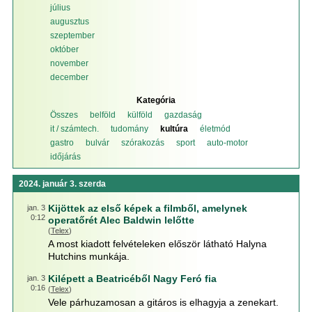
július
augusztus
szeptember
október
november
december
Kategória
Összes
belföld
külföld
gazdaság
it / számtech.
tudomány
kultúra
életmód
gastro
bulvár
szórakozás
sport
auto-motor
időjárás
2024. január 3. szerda
Kijöttek az első képek a filmből, amelynek
jan. 3
0:12
operatőrét Alec Baldwin lelőtte
(
Telex
)
A most kiadott felvételeken először látható Halyna
Hutchins munkája.
Kilépett a Beatricéből Nagy Feró fia
jan. 3
0:16
(
Telex
)
Vele párhuzamosan a gitáros is elhagyja a zenekart.