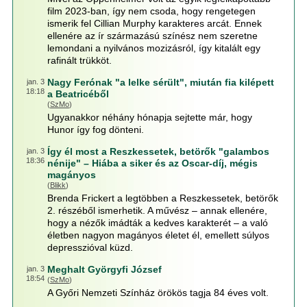
film 2023-ban, így nem csoda, hogy rengetegen
ismerik fel Cillian Murphy karakteres arcát. Ennek
ellenére az ír származású színész nem szeretne
lemondani a nyilvános mozizásról, így kitalált egy
rafinált trükköt.
Nagy Ferónak "a lelke sérült", miután fia kilépett
jan. 3
18:18
a Beatricéből
(
SzMo
)
Ugyanakkor néhány hónapja sejtette már, hogy
Hunor így fog dönteni.
Így él most a Reszkessetek, betörők "galambos
jan. 3
18:36
nénije" – Hiába a siker és az Oscar-díj, mégis
magányos
(
Blikk
)
Brenda Frickert a legtöbben a Reszkessetek, betörők
2. részéből ismerhetik. A művész – annak ellenére,
hogy a nézők imádták a kedves karakterét – a való
életben nagyon magányos életet él, emellett súlyos
depresszióval küzd.
Meghalt Györgyfi József
jan. 3
18:54
(
SzMo
)
A Győri Nemzeti Színház örökös tagja 84 éves volt.