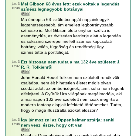
Mel Gibson 68 éves lett: ezek voltak a legendás
jan. 3
16:48
színész legnagyobb botrányai
(
Blikk
)
Ma ünnepi a 68. születésnapját napjaink egyik
legtehetségesebb, ám emellett legbotrányosabb
színésze is. Mel Gibson élete enyhén szólva is
eseménydús, az évtizedes karrierje alatt a legendás
és sokszínű szerepei mellett számos kapcsolati
botrány, válás, függőség és rendőrségi ügy
színesítette a portfólióját.
Ezt biztosan nem tudta a ma 132 éve született J.
jan. 3
17:42
R. R. Tolkienről
(
Blikk
)
John Ronald Reuel Tolkien nem született rendkívüli
családba, nem élt hihetetlen életet mégis olyan
csodát adott az emberiségnek, amit soha nem fogunk
elfelejteni. A Gyűrűk Ura világának megálmodója, aki
a mai napon 132 éve született nem csak megírta a
modern fantasy alapjait lefektető történeteket. Tudta,
hogy ő maga illusztrálta azokat először?
Így jár mozizni az Oppenheimer sztárja: senki
jan. 3
17:48
nem veszi észre, hogy ott van
(
Blikk
)
Mivel az Oppenheimer volt az egyik legfelkapottabb