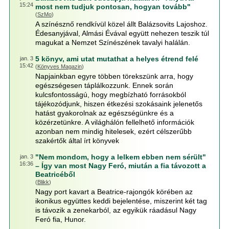
15:24
most nem tudjuk pontosan, hogyan tovább"
(
SzMo
)
A színésznő rendkívül közel állt Balázsovits Lajoshoz.
Édesanyjával, Almási Évával együtt nehezen teszik túl
magukat a Nemzet Színészének tavalyi halálán.
5 könyv, ami utat mutathat a helyes étrend felé
jan. 3
15:42
(
Könyves Magazin
)
Napjainkban egyre többen törekszünk arra, hogy
egészségesen táplálkozzunk. Ennek során
kulcsfontosságú, hogy megbízható forrásokból
tájékozódjunk, hiszen étkezési szokásaink jelenetős
hatást gyakorolnak az egészségünkre és a
közérzetünkre. A világhálón fellelhető információk
azonban nem mindig hitelesek, ezért célszerűbb
szakértők által írt könyvek
"Nem mondom, hogy a lelkem ebben nem sérült"
jan. 3
16:36
– Így van most Nagy Feró, miután a fia távozott a
Beatricéből
(
Blikk
)
Nagy port kavart a Beatrice-rajongók körében az
ikonikus együttes keddi bejelentése, miszerint két tag
is távozik a zenekarból, az egyikük ráadásul Nagy
Feró fia, Hunor.