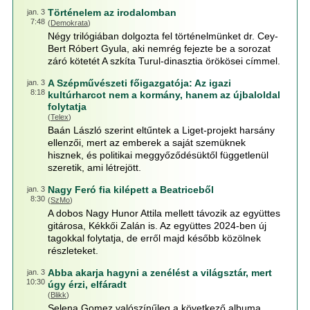
Történelem az irodalomban
jan. 3
7:48
(
Demokrata
)
Négy trilógiában dolgozta fel történelmünket dr. Cey-
Bert Róbert Gyula, aki nemrég fejezte be a sorozat
záró kötetét A szkíta Turul-dinasztia örökösei címmel.
A Szépművészeti főigazgatója: Az igazi
jan. 3
8:18
kultúrharcot nem a kormány, hanem az újbaloldal
folytatja
(
Telex
)
Baán László szerint eltűntek a Liget-projekt harsány
ellenzői, mert az emberek a saját szemüknek
hisznek, és politikai meggyőződésüktől függetlenül
szeretik, ami létrejött.
Nagy Feró fia kilépett a Beatriceből
jan. 3
8:30
(
SzMo
)
A dobos Nagy Hunor Attila mellett távozik az együttes
gitárosa, Kékkői Zalán is. Az együttes 2024-ben új
tagokkal folytatja, de erről majd később közölnek
részleteket.
Abba akarja hagyni a zenélést a világsztár, mert
jan. 3
10:30
úgy érzi, elfáradt
(
Blikk
)
Selena Gomez valószínűleg a következő albuma