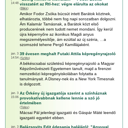
14:48
visszatért az Rtl-hez: végre elárulta az okokat
(
Blikk
)
Amikor Fodor Zsóka búcsút intett Barátok köztnek,
elhatározta, többé nem fog napi sorozatban dolgozni.
Ám Kalamár Tamásnak, a Barátok közt első
producerének nem tudott nemet mondani. Így kerül
újra képernyőre az ikonikus Magdi anyus
megszemélyesítője, ám ezúttal az új széria, …a
szomszéd tehene Pergő Kamillájaként.
39 évesen meghalt Futaki Attila képregényrajzoló
jan. 3
14:54
(
SzMo
)
A békéscsabai születésű képregényrajzoló a Magyar
Képzőművészeti Egyetemen tanult, majd a firenzei
nemzetközi képregényiskolában folytatta a
tanulmányait. A Disney-nek és a New York Timesnak
is dolgozott.
Az Örkény új igazgatója szerint a színháznak
jan. 3
15:06
provokatívabbnak kellene lennie a szó jó
értelmében
(
Telex
)
Mácsai Pál jelenlegi igazgató és Gáspár Máté leendő
igazgató egyetért ebben.
Balázsovits Edit édesapja haláláról: "Anyuval
jan. 3