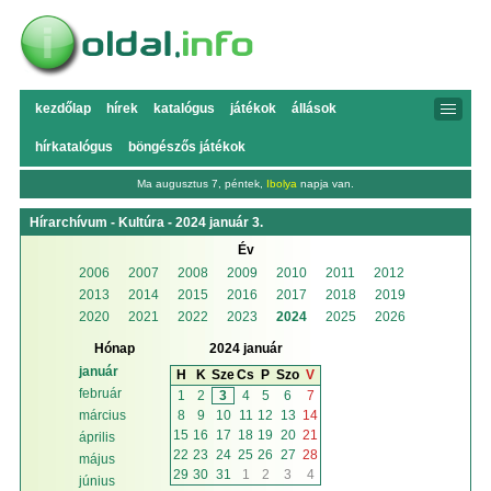
kezdőlap
hírek
katalógus
játékok
állások
hírkatalógus
böngészős játékok
Ma augusztus 7, péntek,
Ibolya
napja van.
Hírarchívum - Kultúra - 2024 január 3.
Év
2006
2007
2008
2009
2010
2011
2012
2013
2014
2015
2016
2017
2018
2019
2020
2021
2022
2023
2024
2025
2026
Hónap
2024 január
január
H
K
Sze
Cs
P
Szo
V
február
1
2
3
4
5
6
7
8
9
10
11
12
13
14
március
15
16
17
18
19
20
21
április
22
23
24
25
26
27
28
május
29
30
31
1
2
3
4
június