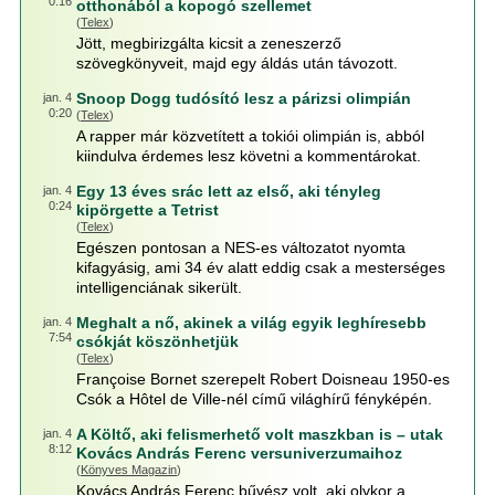
0:16
otthonából a kopogó szellemet
(
Telex
)
Jött, megbirizgálta kicsit a zeneszerző
szövegkönyveit, majd egy áldás után távozott.
Snoop Dogg tudósító lesz a párizsi olimpián
jan. 4
0:20
(
Telex
)
A rapper már közvetített a tokiói olimpián is, abból
kiindulva érdemes lesz követni a kommentárokat.
Egy 13 éves srác lett az első, aki tényleg
jan. 4
0:24
kipörgette a Tetrist
(
Telex
)
Egészen pontosan a NES-es változatot nyomta
kifagyásig, ami 34 év alatt eddig csak a mesterséges
intelligenciának sikerült.
Meghalt a nő, akinek a világ egyik leghíresebb
jan. 4
7:54
csókját köszönhetjük
(
Telex
)
Françoise Bornet szerepelt Robert Doisneau 1950-es
Csók a Hôtel de Ville-nél című világhírű fényképén.
A Költő, aki felismerhető volt maszkban is – utak
jan. 4
8:12
Kovács András Ferenc versuniverzumaihoz
(
Könyves Magazin
)
Kovács András Ferenc bűvész volt, aki olykor a