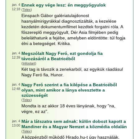
Ennek egy vége lesz: én meggyógyulok
jan. 4
12:18
(
Telex
)
Einspach Gábor galériatulajdonost
hasnyálmirigyrákkal diagnosztizálták, a kezelése
kezdetén dokumentumfilmet kezdtek forgatni róla. A
főszereplő meggyógyult, Dér Asia filmjében pedig
beleláthatunk a fejébe, amelyben eldöntötte: túl fogja
élni a betegséget. Kritika.
Megszólalt Nagy Feró, ezt gondolja fia
jan. 4
12:39
távozásáról a Beatricéből
(
Infostart
)
Két tag is távozik a zenekarból, az egyikük ráadásul
Nagy Feró fia, Hunor.
Nagy Feró szerint a fia kilépése a Beatricéből
jan. 4
12:48
olyan, mint amikor a lánya elvesztette a
szüzességét
(
Telex
)
Mondta is az akkor 18 éves lányának, hogy "na,
végre, ez az".
Már a látszatra sem adnak: külön dobozt kapott a
jan. 4
13:00
Mandiner és a Magyar Nemzet a közmédia oldalán
(
Telex
)
A közpénzből működő Hirado.hu-t úgy használják,