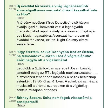
Új évaddal tér vissza a világ legnépszerűbb
jan. 4
16:00
sorozatgyilkosos sorozata: óriásit kaszálhat vele
az Hbo?
(
Blikk
)
A törvény nevében (True Detective) első három
évadja igazi hullámvasút volt: a legnagyobb
magaslatokból repült a mélybe a sorozat, majd újra
egy kicsit magasabbra. A sorozat hamarosan új
évaddal tér vissza, ezúttal Night Country címre
keresztelve.
"Úgy éreztem, sokkal könnyebb lesz az életem,
jan. 4
16:12
ha felmondok" – Józan László végre elárulta:
ezért hagyta ott a Vígszínházat
(
Blikk
)
Legutóbb a Sztárboxban szerepelt Józan László,
januártól pedig az RTL legújabb napi sorozatában, …
a szomszéd tehenében láthatják a nézők hétköznap
esténként 19.50-től az RTL-en. A sokoldalú színész a
musicaltől a drámai szerepeken át a vígjátékig
sokféle műfajban otthonos.
Britney Spears: Soha nem fogok visszatérni a
jan. 4
18:30
zeneiparba!!!
(
Telex
)