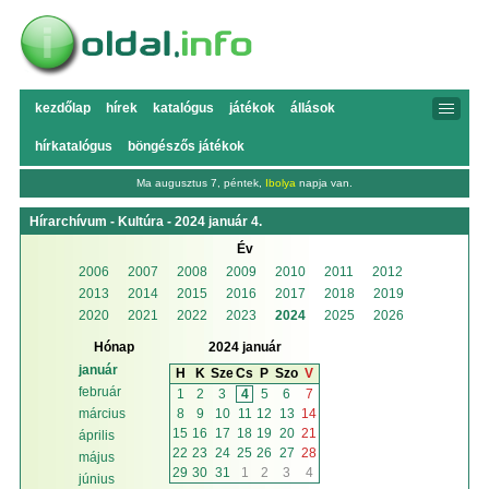
kezdőlap
hírek
katalógus
játékok
állások
hírkatalógus
böngészős játékok
Ma augusztus 7, péntek,
Ibolya
napja van.
Hírarchívum - Kultúra - 2024 január 4.
Év
2006
2007
2008
2009
2010
2011
2012
2013
2014
2015
2016
2017
2018
2019
2020
2021
2022
2023
2024
2025
2026
Hónap
2024 január
január
H
K
Sze
Cs
P
Szo
V
február
1
2
3
4
5
6
7
8
9
10
11
12
13
14
március
15
16
17
18
19
20
21
április
22
23
24
25
26
27
28
május
29
30
31
1
2
3
4
június