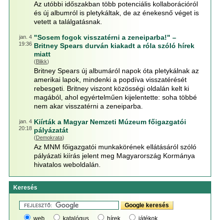
Az utóbbi időszakban több potenciális kollaborációról
és új albumról is pletykáltak, de az énekesnő véget is
vetett a találgatásnak.
"Sosem fogok visszatérni a zeneiparba!" –
jan. 4
19:36
Britney Spears durván kiakadt a róla szóló hírek
miatt
(
Blikk
)
Britney Spears új albumáról napok óta pletykálnak az
amerikai lapok, mindenki a popdíva visszatérését
rebesgeti. Britney viszont közösségi oldalán kelt ki
magából, ahol egyértelműen kijelentette: soha többé
nem akar visszatérni a zeneiparba.
Kiírták a Magyar Nemzeti Múzeum főigazgatói
jan. 4
20:18
pályázatát
(
Demokrata
)
Az MNM főigazgatói munkakörének ellátásáról szóló
pályázati kiírás jelent meg Magyarország Kormánya
hivatalos weboldalán.
Keresés
web
katalógus
hírek
játékok