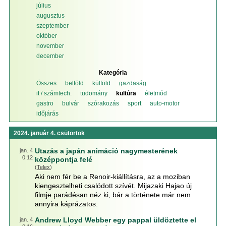
július
augusztus
szeptember
október
november
december
Kategória
Összes
belföld
külföld
gazdaság
it / számtech.
tudomány
kultúra
életmód
gastro
bulvár
szórakozás
sport
auto-motor
időjárás
2024. január 4. csütörtök
Utazás a japán animáció nagymesterének
jan. 4
0:12
középpontja felé
(
Telex
)
Aki nem fér be a Renoir-kiállításra, az a moziban
kiengesztelheti csalódott szívét. Mijazaki Hajao új
filmje parádésan néz ki, bár a története már nem
annyira káprázatos.
Andrew Lloyd Webber egy pappal üldöztette el
jan. 4