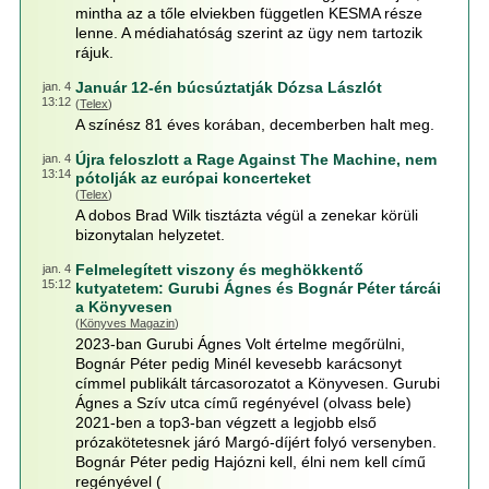
mintha az a tőle elviekben független KESMA része
lenne. A médiahatóság szerint az ügy nem tartozik
rájuk.
Január 12-én búcsúztatják Dózsa Lászlót
jan. 4
13:12
(
Telex
)
A színész 81 éves korában, decemberben halt meg.
Újra feloszlott a Rage Against The Machine, nem
jan. 4
13:14
pótolják az európai koncerteket
(
Telex
)
A dobos Brad Wilk tisztázta végül a zenekar körüli
bizonytalan helyzetet.
Felmelegített viszony és meghökkentő
jan. 4
15:12
kutyatetem: Gurubi Ágnes és Bognár Péter tárcái
a Könyvesen
(
Könyves Magazin
)
2023-ban Gurubi Ágnes Volt értelme megőrülni,
Bognár Péter pedig Minél kevesebb karácsonyt
címmel publikált tárcasorozatot a Könyvesen. Gurubi
Ágnes a Szív utca című regényével (olvass bele)
2021-ben a top3-ban végzett a legjobb első
prózakötetesnek járó Margó-díjért folyó versenyben.
Bognár Péter pedig Hajózni kell, élni nem kell című
regényével (