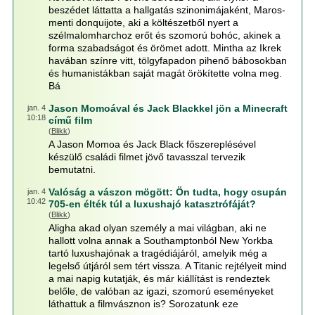
beszédet láttatta a hallgatás szinonimájaként, Maros-
menti donquijote, aki a költészetből nyert a
szélmalomharchoz erőt és szomorú bohóc, akinek a
forma szabadságot és örömet adott. Mintha az Ikrek
havában színre vitt, tölgyfapadon pihenő bábosokban
és humanistákban saját magát örökítette volna meg.
Bá
Jason Momoával és Jack Blackkel jön a Minecraft
jan. 4
10:18
című film
(
Blikk
)
A Jason Momoa és Jack Black főszereplésével
készülő családi filmet jövő tavasszal tervezik
bemutatni.
Valóság a vászon mögött: Ön tudta, hogy csupán
jan. 4
10:42
705-en élték túl a luxushajó katasztrófáját?
(
Blikk
)
Aligha akad olyan személy a mai világban, aki ne
hallott volna annak a Southamptonból New Yorkba
tartó luxushajónak a tragédiájáról, amelyik még a
legelső útjáról sem tért vissza. A Titanic rejtélyeit mind
a mai napig kutatják, és már kiállítást is rendeztek
belőle, de valóban az igazi, szomorú eseményeket
láthattuk a filmvásznon is? Sorozatunk eze