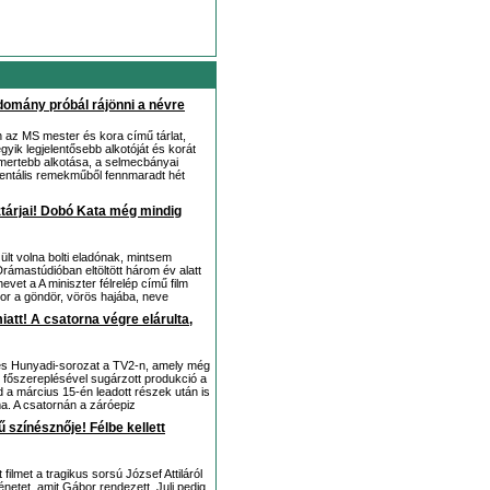
udomány próbál rájönni a névre
az MS mester és kora című tárlat,
ik legjelentősebb alkotóját és korát
smertebb alkotása, a selmecbányai
mentális remekműből fennmaradt hét
sztárjai! Dobó Kata még mindig
ült volna bolti eladónak, mintsem
rámastúdióban eltöltött három év alatt
evet a A miniszter félrelép című film
kkor a göndör, vörös hajába, neve
att! A csatorna végre elárulta,
szes Hunyadi-sorozat a TV2-n, amely még
rt főszereplésével sugárzott produkció a
d a március 15-én leadott részek után is
ma. A csatornán a záróepiz
 színésznője! Félbe kellett
filmet a tragikus sorsú József Attiláról
netet, amit Gábor rendezett, Juli pedig