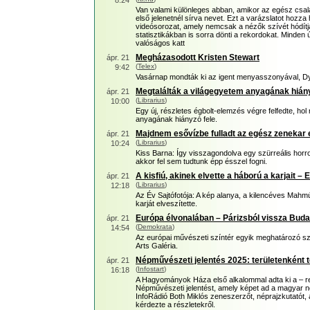
8:24
Van valami különleges abban, amikor az egész csal
első jelenetnél sírva nevet. Ezt a varázslatot hozza 
videósorozat, amely nemcsak a nézők szívét hódítj
statisztikákban is sorra dönti a rekordokat. Minden 
valóságos katt
Megházasodott Kristen Stewart
ápr. 21
(
Telex
)
9:42
Vasárnap mondták ki az igent menyasszonyával, Dy
Megtalálták a világegyetem anyagának hiány
ápr. 21
(
Librarius
)
10:00
Egy új, részletes égbolt-elemzés végre felfedte, hol 
anyagának hiányzó fele.
Majdnem esővízbe fulladt az egész zenekar 
ápr. 21
(
Librarius
)
10:24
Kiss Barna: Így visszagondolva egy szürreális horror
akkor fel sem tudtunk épp ésszel fogni.
A kisfiú, akinek elvette a háború a karjait – E
ápr. 21
(
Librarius
)
12:18
Az Év Sajtófotója: A kép alanya, a kilencéves Mah
karját elveszítette.
Európa élvonalában – Párizsból vissza Bud
ápr. 21
(
Demokrata
)
14:54
Az európai művészeti színtér egyik meghatározó sz
Arts Galéria.
Népművészeti jelentés 2025: területenként te
ápr. 21
(
Infostart
)
16:18
A Hagyományok Háza első alkalommal adta ki a – r
Népművészeti jelentést, amely képet ad a magyar 
InfoRádió Both Miklós zeneszerzőt, néprajzkutatót
kérdezte a részletekről.