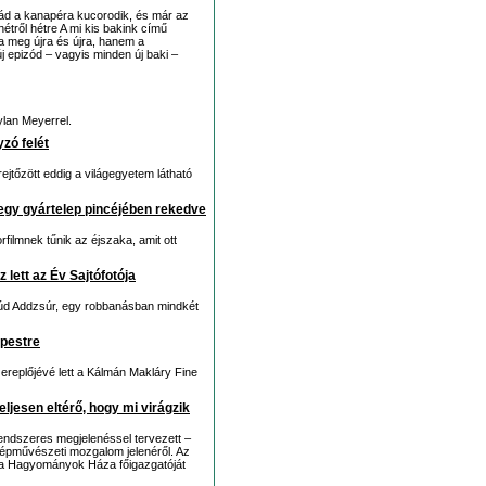
ád a kanapéra kucorodik, és már az
hétről hétre A mi kis bakink című
a meg újra és újra, hanem a
új epizód – vagyis minden új baki –
lan Meyerrel.
zó felét
rejtőzött eddig a világegyetem látható
egy gyártelep pincéjében rekedve
filmnek tűnik az éjszaka, amit ott
z lett az Év Sajtófotója
múd Addzsúr, egy robbanásban mindkét
apestre
ereplőjévé lett a Kálmán Makláry Fine
ljesen eltérő, hogy mi virágzik
endszeres megjelenéssel tervezett –
népművészeti mozgalom jelenéről. Az
, a Hagyományok Háza főigazgatóját