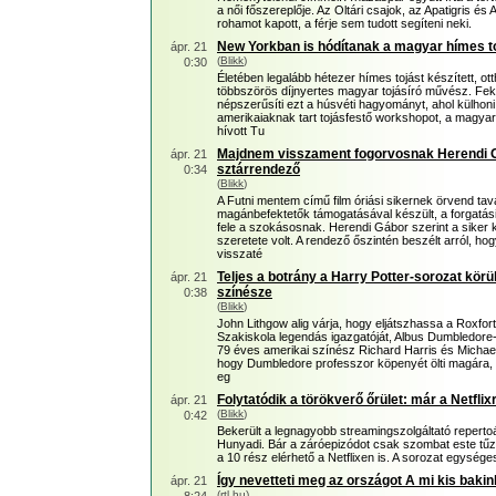
a női főszereplője. Az Oltári csajok, az Apatigris és
rohamot kapott, a férje sem tudott segíteni neki.
New Yorkban is hódítanak a magyar hímes t
ápr. 21
(
Blikk
)
0:30
Életében legalább hétezer hímes tojást készített, ot
többszörös díjnyertes magyar tojásíró művész. Fek
népszerűsíti ezt a húsvéti hagyományt, ahol külho
amerikaiaknak tart tojásfestő workshopot, a magyar 
hívott Tu
Majdnem visszament fogorvosnak Herendi G
ápr. 21
sztárrendező
0:34
(
Blikk
)
A Futni mentem című film óriási sikernek örvend tav
magánbefektetők támogatásával készült, a forgatási
fele a szokásosnak. Herendi Gábor szerint a siker
szeretete volt. A rendező őszintén beszélt arról, 
visszaté
Teljes a botrány a Harry Potter-sorozat kör
ápr. 21
színésze
0:38
(
Blikk
)
John Lithgow alig várja, hogy eljátszhassa a Roxfo
Szakiskola legendás igazgatóját, Albus Dumbledore-
79 éves amerikai színész Richard Harris és Michael
hogy Dumbledore professzor köpenyét ölti magára, 
eg
Folytatódik a törökverő őrület: már a Netflixr
ápr. 21
(
Blikk
)
0:42
Bekerült a legnagyobb streamingszolgáltató repertoár
Hunyadi. Bár a záróepizódot csak szombat este tű
a 10 rész elérhető a Netflixen is. A sorozat egysége
Így nevetteti meg az országot A mi kis bakin
ápr. 21
(
rtl.hu
)