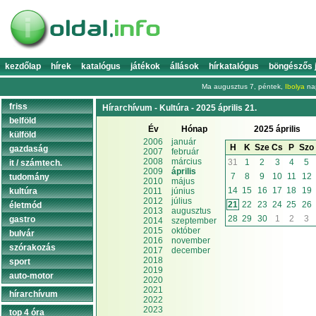
kezdőlap
hírek
katalógus
játékok
állások
hírkatalógus
böngészős 
Ma augusztus 7, péntek,
Ibolya
nap
friss
Hírarchívum - Kultúra - 2025 április 21.
belföld
Év
Hónap
2025 április
külföld
2006
január
H
K
Sze
Cs
P
Szo
gazdaság
2007
február
2008
március
31
1
2
3
4
5
it / számtech.
2009
április
7
8
9
10
11
12
tudomány
2010
május
14
15
16
17
18
19
kultúra
2011
június
2012
július
21
22
23
24
25
26
életmód
2013
augusztus
28
29
30
1
2
3
gastro
2014
szeptember
2015
október
bulvár
2016
november
szórakozás
2017
december
2018
sport
2019
auto-motor
2020
2021
hírarchívum
2022
2023
top 4 óra