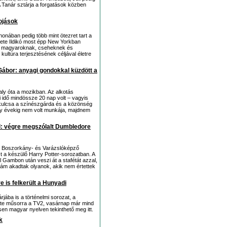
 A Tanár sztárja a forgatások közben
ojások
thonában pedig több mint ötezret tart a
ete Ildikó most épp New Yorkban
ni magyaroknak, cseheknek és
kultúra terjesztésének céljával életre
ábor: anyagi gondokkal küzdött a
aly óta a mozikban. Az alkotás
 idő mindössze 20 nap volt – vagyis
 kulcsa a színészgárda és a közönség
hogy évekig nem volt munkája, majdnem
ül: végre megszólalt Dumbledore
rt Boszorkány- és Varázslóképző
t a készülő Harry Potter-sorozatban. A
 Gambon után veszi át a stafétát azzal,
ám akadtak olyanok, akik nem értettek
e is felkerült a Hunyadi
jába is a történelmi sorozat, a
zte műsorra a TV2, vasárnap már mind
sen magyar nyelven tekinthető meg itt.
k