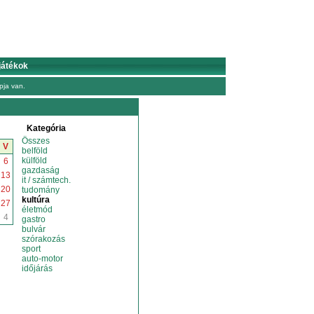
játékok
ja van.
Kategória
Összes
V
belföld
külföld
6
gazdaság
13
it / számtech.
20
tudomány
kultúra
27
életmód
4
gastro
bulvár
szórakozás
sport
auto-motor
időjárás