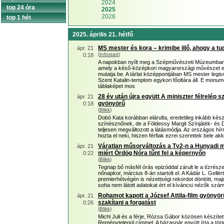
2024
top 24 óra
2025
2026
top 1 hét
2025. április 21. hétfő
MS mester és kora – krimibe illő, ahogy a t
ápr. 21
(
Infostart
)
0:18
A napokban nyílt meg a Szépművészeti Múzeumban 
amely a késő-középkori magyarországi művészet egy
mutatja be. A tárlat középpontjában MS mester legi
Szent Katalin-templom egykori főoltára áll. E monu
táblaképet mos
28 év után újra együtt A miniszter félrelép 
ápr. 21
gyönyörű
0:18
(
Blikk
)
Dobó Kata korábban elárulta, eredetileg inkább kész
színésznőnek, de a Földessy Margit Színjáték- és D
teljesen megváltozott a látásmódja. Az országos hírn
hozta el neki, hiszen férfiak ezrei szerettek bele a
Váratlan műsorváltozás a Tv2-n a Hunyadi mi
ápr. 21
miért Ördög Nóra tűnt fel a képernyőn
0:22
(
Blikk
)
Tegnap bő másfél órás epizóddal zárult le a tízré
nőnapkor, március 8-án startolt el. A Kádár L. Gellé
premierhétvégén is nézettségi rekordot döntött, maj
soha nem látott adatokat ért el kíváncsi nézők szá
Rohamot kapott a József Attila-film gyönyörű
ápr. 21
szakítani a forgatást
0:26
(
Blikk
)
Michl Juli és a férje, Rózsa Gábor közösen készített 
Reménytelenül címmel. A házaspár együtt írta a törté