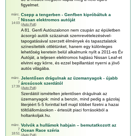
figyelmet.
Csepp a tengerben - Genfben kipróbáltuk a
márc.
7
Nissan elektromos autóját
14:03
(
Auto Pult
)
A 81. Genfi Autószalonon nem csupán az épületben
ácsorgó autók százainak szemrevételezésével-
tapogatásával szerzett élmények és tapasztalatok
színesítették ottlétünket, hanem egy különleges
lehetőség keretein belül alkalmunk nyílt a 2011-es Év
Autóját, a teljesen elektromos hajtású Nissan Leaf-et
elvinni egy körre, és ezzel bepillantást nyerni a jövő
autós világába.
Jelentősen drágulnak az üzemanyagok - újabb
márc.
7
árcsúcsok szerdától
17:39
(
Auto Pult
)
Szerdától ismételten jelentősen drágulnak az
üzemanyagok: mind a benzin, mind pedig a gázolaj
literjéért 5-5 forinttal kell majd többet fizetni a hazai
töltőállomásokon - értesült piaci forrásokból a
holtankoljak.hu.
Volvók a hullámok habjain – bemutatkozott az
márc.
7
Ocean Race széria
18:51
(
Auto Pult
)