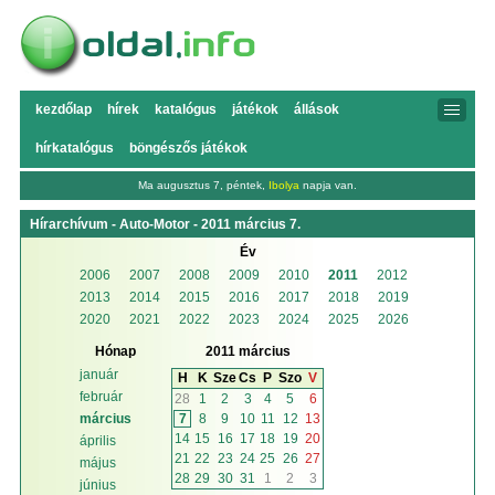
kezdőlap
hírek
katalógus
játékok
állások
hírkatalógus
böngészős játékok
Ma augusztus 7, péntek,
Ibolya
napja van.
Hírarchívum - Auto-Motor - 2011 március 7.
Év
2006
2007
2008
2009
2010
2011
2012
2013
2014
2015
2016
2017
2018
2019
2020
2021
2022
2023
2024
2025
2026
Hónap
2011 március
január
H
K
Sze
Cs
P
Szo
V
február
28
1
2
3
4
5
6
7
8
9
10
11
12
13
március
14
15
16
17
18
19
20
április
21
22
23
24
25
26
27
május
28
29
30
31
1
2
3
június