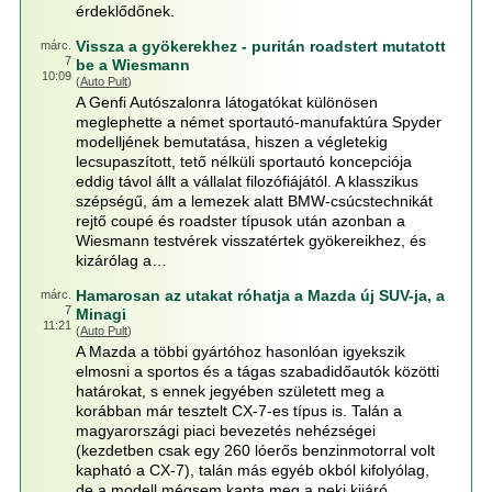
érdeklődőnek.
Vissza a gyökerekhez - puritán roadstert mutatott
márc.
7
be a Wiesmann
10:09
(
Auto Pult
)
A Genfi Autószalonra látogatókat különösen
meglephette a német sportautó-manufaktúra Spyder
modelljének bemutatása, hiszen a végletekig
lecsupaszított, tető nélküli sportautó koncepciója
eddig távol állt a vállalat filozófiájától. A klasszikus
szépségű, ám a lemezek alatt BMW-csúcstechnikát
rejtő coupé és roadster típusok után azonban a
Wiesmann testvérek visszatértek gyökereikhez, és
kizárólag a…
Hamarosan az utakat róhatja a Mazda új SUV-ja, a
márc.
7
Minagi
11:21
(
Auto Pult
)
A Mazda a többi gyártóhoz hasonlóan igyekszik
elmosni a sportos és a tágas szabadidőautók közötti
határokat, s ennek jegyében született meg a
korábban már tesztelt CX-7-es típus is. Talán a
magyarországi piaci bevezetés nehézségei
(kezdetben csak egy 260 lóerős benzinmotorral volt
kapható a CX-7), talán más egyéb okból kifolyólag,
de a modell mégsem kapta meg a neki kijáró