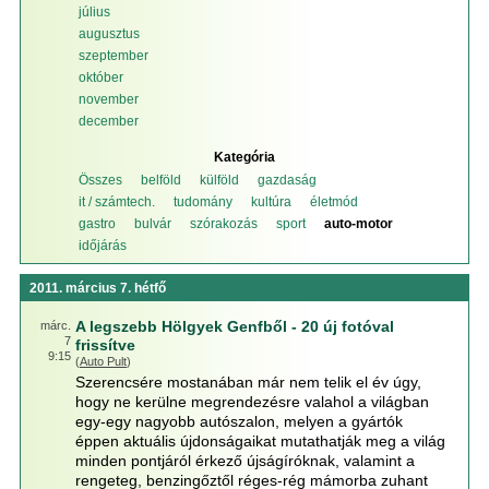
július
augusztus
szeptember
október
november
december
Kategória
Összes
belföld
külföld
gazdaság
it / számtech.
tudomány
kultúra
életmód
gastro
bulvár
szórakozás
sport
auto-motor
időjárás
2011. március 7. hétfő
A legszebb Hölgyek Genfből - 20 új fotóval
márc.
7
frissítve
9:15
(
Auto Pult
)
Szerencsére mostanában már nem telik el év úgy,
hogy ne kerülne megrendezésre valahol a világban
egy-egy nagyobb autószalon, melyen a gyártók
éppen aktuális újdonságaikat mutathatják meg a világ
minden pontjáról érkező újságíróknak, valamint a
rengeteg, benzingőztől réges-rég mámorba zuhant