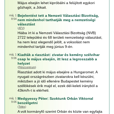
Május elsején lehet kipróbálni a felújított egykori
gőzhajót, a Jókait.
Bejelentést tett a Nemzeti Választási Bizottság,
máj. 1
8:54
nem mindenhol tarthatják meg a nemzetiségi
választást
(
ATV
)
Hiába írt ki a Nemzeti Választási Bizottság (NVB)
2722 települési és 68 területi nemzetiségi választást,
ha nem lesz elegendő jelölt, a voksolást nem
mindenhol tartják meg június 9-én.
Kiadták a riasztást: zivatar és kemény szélvihar
máj. 1
9:06
csap le május elsején, itt lesz a legrosszabb a
helyzet
(
Pénzcentrum
)
Riasztást adott ki május elsejére a Hungaromet. A
nyugati országrészben zivatarokra kell készülni,
miközben a jó idő ellenére Budapestet kemény
széllökések érik majd el, ezek dél-keleti irányból a
43km/h-t is elérheti.
Medgyessy Péter: Szoktunk Orbán Viktorral
máj. 1
9:06
beszélgetni
(
Telex
)
A volt kormányfő szerint Orbán és közte van egyfajta