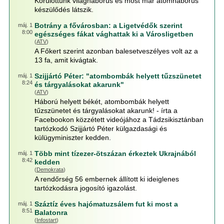
Körülöttünk világháborús és most már atomháborús
készülődés látszik.
Botrány a fővárosban: a Ligetvédők szerint
máj. 1
8:00
egészséges fákat vághattak ki a Városligetben
(
ATV
)
A Főkert szerint azonban balesetveszélyes volt az a
13 fa, amit kivágtak.
Szijjártó Péter: "atombombák helyett tűzszünetet
máj. 1
8:24
és tárgyalásokat akarunk"
(
ATV
)
Háború helyett békét, atombombák helyett
tűzszünetet és tárgyalásokat akarunk! - írta a
Facebookon közzétett videójához a Tádzsikisztánban
tartózkodó Szijjártó Péter külgazdasági és
külügyminiszter kedden.
Több mint tízezer-ötszázan érkeztek Ukrajnából
máj. 1
8:42
kedden
(
Demokrata
)
A rendőrség 56 embernek állított ki ideiglenes
tartózkodásra jogosító igazolást.
Száztíz éves hajómatuzsálem fut ki most a
máj. 1
8:51
Balatonra
(
Infostart
)