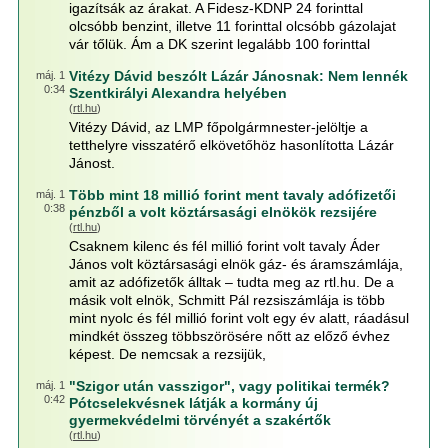
igazítsák az árakat. A Fidesz-KDNP 24 forinttal
olcsóbb benzint, illetve 11 forinttal olcsóbb gázolajat
vár tőlük. Ám a DK szerint legalább 100 forinttal
Vitézy Dávid beszólt Lázár Jánosnak: Nem lennék
máj. 1
0:34
Szentkirályi Alexandra helyében
(
rtl.hu
)
Vitézy Dávid, az LMP főpolgármnester-jelöltje a
tetthelyre visszatérő elkövetőhöz hasonlította Lázár
Jánost.
Több mint 18 millió forint ment tavaly adófizetői
máj. 1
0:38
pénzből a volt köztársasági elnökök rezsijére
(
rtl.hu
)
Csaknem kilenc és fél millió forint volt tavaly Áder
János volt köztársasági elnök gáz- és áramszámlája,
amit az adófizetők álltak – tudta meg az rtl.hu. De a
másik volt elnök, Schmitt Pál rezsiszámlája is több
mint nyolc és fél millió forint volt egy év alatt, ráadásul
mindkét összeg többszörösére nőtt az előző évhez
képest. De nemcsak a rezsijük,
"Szigor után vasszigor", vagy politikai termék?
máj. 1
0:42
Pótcselekvésnek látják a kormány új
gyermekvédelmi törvényét a szakértők
(
rtl.hu
)