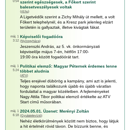
0:54
szerint egészségesek, a Főkert szerint
balesetveszélyesek voltak
(
rtl.hu
)
A Ligetvédők szerint a Zichy Mihály út mellett, a volt
Főkert telephelynél, és a Kresz park jelenleg elzárt
területén is gallyaztak, illetve kivágtak fákat.
Képviselői fogadóóra
máj. 1
3:12
(
Nyíregyháza
)
Jeszenszki András, az 5. vk. önkormányzati
képviselője május 7-én, hétfőn 17:00-
19:00 óra között fogadóórát tart.
Politikai elemző: Magyar Péternek érdemes lenne
máj. 1
5:24
többet aludnia
(
ATV
)
Teljes erejével dübörög a kampány, ami azt is jelenti,
hogy naponta találkozunk újabb és újabb váratlan
fordulattal a magyar közéletben. A fejleményeket
Nagy Attila Tibor politikai elemző értékelte az ATV
Start című műsorában.
2024.05.01. Üzenet: Merényi Zoltán
máj. 1
6:18
(
Gyulatelevízió
)
Nehéz életkörülmények között nem biztos, hogy látjuk
a hit értelmét rövid távon. De bízzunk benne, és