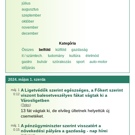
július
augusztus
szeptember
október
november
december
Kategória
Összes
belföld
külföld
gazdaság
it / számtech.
tudomány
kultúra
életmód
gastro
bulvár
szórakozás
sport
auto-motor
időjárás
2024. május 1. szerda
A Ligetvédők szerint egészséges, a Főkert szerint
máj. 1
0:12
viszont balesetveszélyes fákat vágtak ki a
Városligetben
(
Telex
)
13 fát vágtak ki, de elvileg ültetnek helyettük új
csemetéket.
A pénzügyminiszter szerint visszatért a
máj. 1
0:15
növekedési pályára a gazdaság - nap hírei