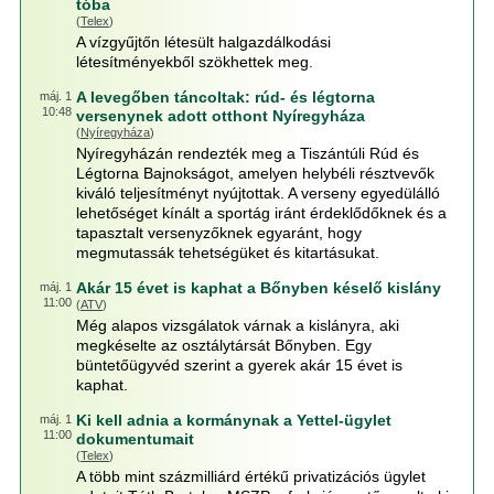
tóba
(
Telex
)
A vízgyűjtőn létesült halgazdálkodási
létesítményekből szökhettek meg.
A levegőben táncoltak: rúd- és légtorna
máj. 1
10:48
versenynek adott otthont Nyíregyháza
(
Nyíregyháza
)
Nyíregyházán rendezték meg a Tiszántúli Rúd és
Légtorna Bajnokságot, amelyen helybéli résztvevők
kiváló teljesítményt nyújtottak. A verseny egyedülálló
lehetőséget kínált a sportág iránt érdeklődőknek és a
tapasztalt versenyzőknek egyaránt, hogy
megmutassák tehetségüket és kitartásukat.
Akár 15 évet is kaphat a Bőnyben késelő kislány
máj. 1
11:00
(
ATV
)
Még alapos vizsgálatok várnak a kislányra, aki
megkéselte az osztálytársát Bőnyben. Egy
büntetőügyvéd szerint a gyerek akár 15 évet is
kaphat.
Ki kell adnia a kormánynak a Yettel-ügylet
máj. 1
11:00
dokumentumait
(
Telex
)
A több mint százmilliárd értékű privatizációs ügylet