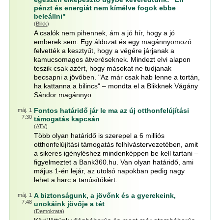
pénzt és energiát nem kímélve fogok ebbe
beleállni"
(
Blikk
)
A csalók nem pihennek, ám a jó hír, hogy a jó
emberek sem. Egy áldozat és egy magánnyomozó
felvették a kesztyűt, hogy a végére járjanak a
kamucsomagos átveréseknek. Mindezt elvi alapon
teszik csak azért, hogy másokat ne tudjanak
becsapni a jövőben. "Az már csak hab lenne a tortán,
ha kattanna a bilincs" – mondta el a Blikknek Vágány
Sándor magánnyo
Fontos határidő jár le ma az új otthonfelújítási
máj. 1
7:30
támogatás kapcsán
(
ATV
)
Több olyan határidő is szerepel a 6 milliós
otthonfelújítási támogatás felhívástervezetében, amit
a sikeres igényléshez mindenképpen be kell tartani –
figyelmeztet a Bank360.hu. Van olyan határidő, ami
május 1-én lejár, az utolsó napokban pedig nagy
lehet a harc a tanúsítókért.
A biztonságunk, a jövőnk és a gyerekeink,
máj. 1
7:48
unokáink jövője a tét
(
Demokrata
)