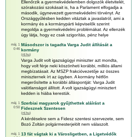
Ellenőrzik a gyermekvédelemben dolgozók életvitelét,
szórakozási szokásait is, ha a Parlament elfogadja a
második, úgynevezett gyermekvédelmi törvényt. Az
Országgyűlésben kedden vitáztak a javaslatról, ami a
kormány és a kormánypárti képviselők szerint
megoldja a gyermekvédelmi problémákat. Az ellenzék
úgy látja, hogy ez csak szigorítás, pénz helye
Másodszor is tagadta Varga Judit állítását a
máj. 1
0:46
kormány
(
rtl.hu
)
Varga Judit volt igazságügyi miniszter azt mondta,
hogy volt férje neki köszönheti korábbi, milliós állami
megbízatásait. Az MSZP frakcióvezetője az összes
miniszternek írt az ügyben. A kormány hétfőn
megerősítette a korábbi álláspontját: Varga Judit
valótlanságot állított. A volt igazságügyi minisztert
kedden is hiába kerestük.
Szerbiai magyarok gyűjthettek aláírást a
máj. 1
0:50
Fidesznek Szentesen
(
rtl.hu
)
A kérdésekre sem a Fidesz szentesi szervezete, sem
Bozó Zoltán polgármesterjelölt nem válaszolt.
13 fát vágtak ki a Városligetben, a Ligetvédők
máj. 1