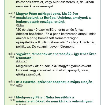
kölcsönös tisztelet, vagy akár elismerés is, de Orbán
nem kéri ki a véleményét.
Magyar Péter mérleget vont: Ma 20 éve
máj. 1
9:15
csatlakoztunk az Európai Unióhoz, amelynek a
legkorruptabb országa lettünk
(
SzMo
)
"20 év alatt 40 ezer milliárd forint uniós forrás
érkezett hazánkba. Ez a pénz kétszerese annak, mint
amiből a porig bombázott Németországot
újjáépítették a II. világháború után" - írta a TISZA párt
politikusa. De valami nagyon félrement.
Vigyázat, támadnak az epercsalók – így lehet őket
máj. 1
9:33
lebuktatni
(
Infostart
)
Megjelentek az árusok, akik magyar gyümölcsként
kínálnak vegyszerekkel tartósított, spanyol, olasz,
görög szamócát.
Itt a riasztás, szélvihar csaphat le május elsején
máj. 1
9:54
(
ATV
)
.
Medgyessy Péter: Néha beszélünk a
máj. 1
9:54
miniszterelnökkel, de nem kéri ki a véleményem
(
444.hu
)