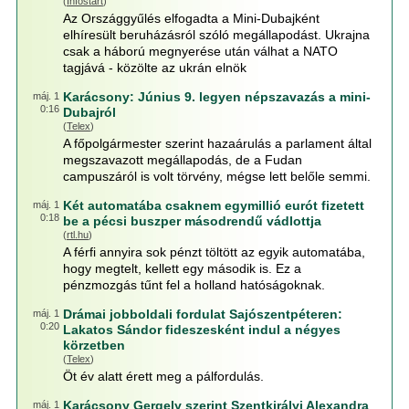
(
Infostart
)
Az Országgyűlés elfogadta a Mini-Dubajként
elhíresült beruházásról szóló megállapodást. Ukrajna
csak a háború megnyerése után válhat a NATO
tagjává - közölte az ukrán elnök
Karácsony: Június 9. legyen népszavazás a mini-
máj. 1
0:16
Dubajról
(
Telex
)
A főpolgármester szerint hazaárulás a parlament által
megszavazott megállapodás, de a Fudan
campuszáról is volt törvény, mégse lett belőle semmi.
Két automatába csaknem egymillió eurót fizetett
máj. 1
0:18
be a pécsi buszper másodrendű vádlottja
(
rtl.hu
)
A férfi annyira sok pénzt töltött az egyik automatába,
hogy megtelt, kellett egy második is. Ez a
pénzmozgás tűnt fel a holland hatóságoknak.
Drámai jobboldali fordulat Sajószentpéteren:
máj. 1
0:20
Lakatos Sándor fideszesként indul a négyes
körzetben
(
Telex
)
Öt év alatt érett meg a pálfordulás.
Karácsony Gergely szerint Szentkirályi Alexandra
máj. 1