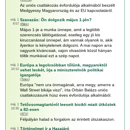
Az uniós csatlakozás évfordulója alkalmából beszélt
Medgyessy Magyarország és az EU kapcsolatáról.
Szavazás: Ön dolgozik május 1-jén?
máj. 1
9:57
(
Blikk
)
Május 1-je a munka ünnepe, amit a legtöbb
szerencsés láblógatással, esetleg egy jó kis
kiruccanással ünnepel, ám vannak olyanok is, akik
ilyenkor is kénytelenek dolgozni. A mai napon arra
vagyunk kíváncsiak, vajon olvasóink közül hányan
töltik munkával ezt a szép napot.
Európa a legolcsóbban tőlünk, magyaroktól
máj. 1
10:12
vehet leckét, írja a miniszterelnök politikai
igazgatója
(
Telex
)
Európa "nem ura önmagának, arra megy, amerre a
Wall Street bikája viszi", írta Orbán Balázs uniós
csatlakozásunk húsz éves évfordulója alkalmából.
Tetőcsomagtartóról leesett bicikli miatt ütköztek
máj. 1
10:30
a 82-esen
(
ATV
)
Félpályán halad a forgalom az érintett útszakaszon.
Történelmet ír a Hazajáró
máj. 1