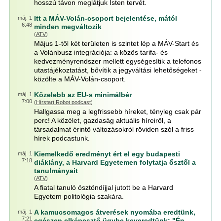
hosszú távon meglátjuk Isten tervét.
Itt a MÁV-Volán-csoport bejelentése, mától
máj. 1
6:48
minden megváltozik
(
ATV
)
Május 1-től két területen is szintet lép a MÁV-Start és
a Volánbusz integrációja: a közös tarifa- és
kedvezményrendszer mellett egységesítik a telefonos
utastájékoztatást, bővítik a jegyváltási lehetőségeket -
közölte a MÁV-Volán-csoport.
Közelebb az EU-s minimálbér
máj. 1
7:00
(
Hírstart Robot podcast
)
Hallgassa meg a legfrissebb híreket, tényleg csak pár
perc! A közélet, gazdaság aktuális híreiről, a
társadalmat érintő változásokról röviden szól a friss
hírek podcastunk.
Kiemelkedő eredményt ért el egy budapesti
máj. 1
7:18
diáklány, a Harvard Egyetemen folytatja ősztől a
tanulmányait
(
ATV
)
A fiatal tanuló ösztöndíjjal jutott be a Harvard
Egyetem politológia szakára.
A kamucsomagos átverések nyomába eredtünk,
máj. 1
7:21
egészen elképesztő ügybe keveredtünk: "Én