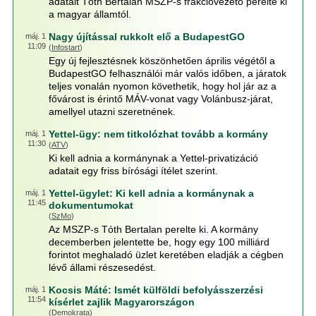
adatait Tóth Bertalan MSZP-s frakcióvezető perelte ki
a magyar államtól.
Nagy újítással rukkolt elő a BudapestGO
máj. 1
11:09
(
Infostart
)
Egy új fejlesztésnek köszönhetően április végétől a
BudapestGO felhasználói már valós időben, a járatok
teljes vonalán nyomon követhetik, hogy hol jár az a
fővárost is érintő MÁV-vonat vagy Volánbusz-járat,
amellyel utazni szeretnének.
Yettel-ügy: nem titkolózhat tovább a kormány
máj. 1
11:30
(
ATV
)
Ki kell adnia a kormánynak a Yettel-privatizáció
adatait egy friss bírósági ítélet szerint.
Yettel-ügylet: Ki kell adnia a kormánynak a
máj. 1
11:45
dokumentumokat
(
SzMo
)
Az MSZP-s Tóth Bertalan perelte ki. A kormány
decemberben jelentette be, hogy egy 100 milliárd
forintot meghaladó üzlet keretében eladják a cégben
lévő állami részesedést.
Kocsis Máté: Ismét külföldi befolyásszerzési
máj. 1
11:54
kísérlet zajlik Magyarországon
(
Demokrata
)