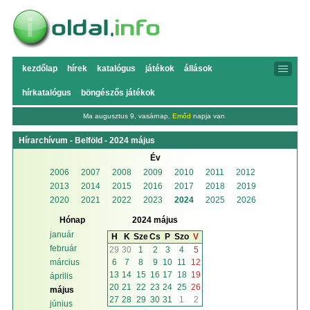
kezdőlap
hírek
katalógus
játékok
állások
hírkatalógus
böngészős játékok
Ma augusztus 9, vasárnap,
Emőd
napja van.
Hírarchívum - Belföld - 2024 május
Év
2006
2007
2008
2009
2010
2011
2012
2013
2014
2015
2016
2017
2018
2019
2020
2021
2022
2023
2024
2025
2026
Hónap
2024 május
január
H
K
Sze
Cs
P
Szo
V
február
29
30
1
2
3
4
5
6
7
8
9
10
11
12
március
13
14
15
16
17
18
19
április
20
21
22
23
24
25
26
május
27
28
29
30
31
1
2
június