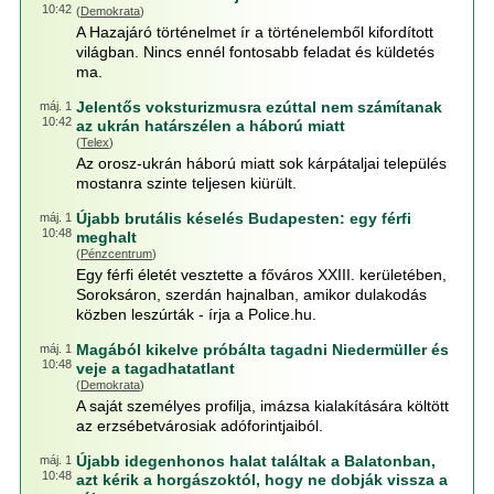
10:42
(
Demokrata
)
A Hazajáró történelmet ír a történelemből kifordított
világban. Nincs ennél fontosabb feladat és küldetés
ma.
Jelentős voksturizmusra ezúttal nem számítanak
máj. 1
10:42
az ukrán határszélen a háború miatt
(
Telex
)
Az orosz-ukrán háború miatt sok kárpátaljai település
mostanra szinte teljesen kiürült.
Újabb brutális késelés Budapesten: egy férfi
máj. 1
10:48
meghalt
(
Pénzcentrum
)
Egy férfi életét vesztette a főváros XXIII. kerületében,
Soroksáron, szerdán hajnalban, amikor dulakodás
közben leszúrták - írja a Police.hu.
Magából kikelve próbálta tagadni Niedermüller és
máj. 1
10:48
veje a tagadhatatlant
(
Demokrata
)
A saját személyes profilja, imázsa kialakítására költött
az erzsébetvárosiak adóforintjaiból.
Újabb idegenhonos halat találtak a Balatonban,
máj. 1
10:48
azt kérik a horgászoktól, hogy ne dobják vissza a