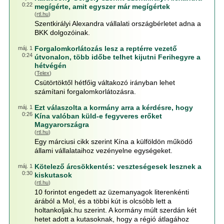
0:22
megígérte, amit egyszer már megígértek
(
rtl.hu
)
Szentkirályi Alexandra vállalati országbérletet adna a
BKK dolgozóinak.
Forgalomkorlátozás lesz a reptérre vezető
máj. 1
0:24
útvonalon, több időbe telhet kijutni Ferihegyre a
hétvégén
(
Telex
)
Csütörtöktől hétfőig váltakozó irányban lehet
számítani forgalomkorlátozásra.
Ezt válaszolta a kormány arra a kérdésre, hogy
máj. 1
0:26
Kína valóban küld-e fegyveres erőket
Magyarországra
(
rtl.hu
)
Egy márciusi cikk szerint Kína a külföldön működő
állami vállalataihoz vezényelne egységeket.
Kötelező árcsökkentés: veszteségesek lesznek a
máj. 1
0:30
kiskutasok
(
rtl.hu
)
10 forintot engedett az üzemanyagok literenkénti
árából a Mol, és a többi kút is olcsóbb lett a
holtankoljak.hu szerint. A kormány múlt szerdán két
hetet adott a kutasoknak, hogy a régió átlagához