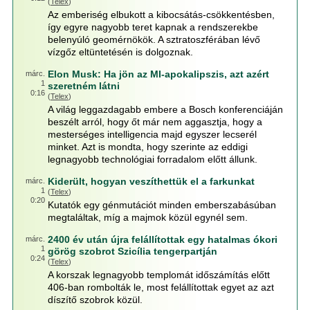
(
Telex
)
Az emberiség elbukott a kibocsátás-csökkentésben,
így egyre nagyobb teret kapnak a rendszerekbe
belenyúló geomérnökök. A sztratoszférában lévő
vízgőz eltüntetésén is dolgoznak.
Elon Musk: Ha jön az MI-apokalipszis, azt azért
márc.
1
szeretném látni
0:16
(
Telex
)
A világ leggazdagabb embere a Bosch konferenciáján
beszélt arról, hogy őt már nem aggasztja, hogy a
mesterséges intelligencia majd egyszer lecserél
minket. Azt is mondta, hogy szerinte az eddigi
legnagyobb technológiai forradalom előtt állunk.
Kiderült, hogyan veszíthettük el a farkunkat
márc.
1
(
Telex
)
0:20
Kutatók egy génmutációt minden emberszabásúban
megtaláltak, míg a majmok közül egynél sem.
2400 év után újra felállítottak egy hatalmas ókori
márc.
1
görög szobrot Szicília tengerpartján
0:24
(
Telex
)
A korszak legnagyobb templomát időszámítás előtt
406-ban rombolták le, most felállítottak egyet az azt
díszítő szobrok közül.