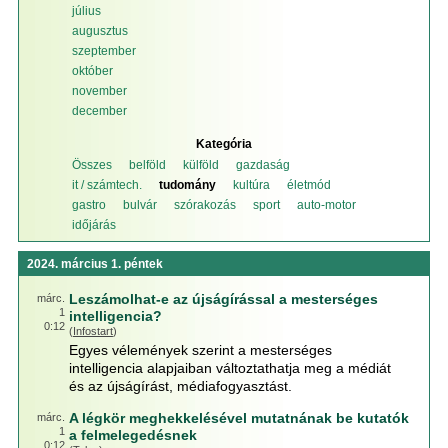
július
augusztus
szeptember
október
november
december
Kategória
Összes
belföld
külföld
gazdaság
it / számtech.
tudomány
kultúra
életmód
gastro
bulvár
szórakozás
sport
auto-motor
időjárás
2024. március 1. péntek
Leszámolhat-e az újságírással a mesterséges
márc.
1
intelligencia?
0:12
(
Infostart
)
Egyes vélemények szerint a mesterséges
intelligencia alapjaiban változtathatja meg a médiát
és az újságírást, médiafogyasztást.
A légkör meghekkelésével mutatnának be kutatók
márc.
1
a felmelegedésnek
0:12