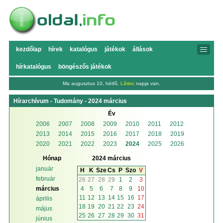
kezdőlap
hírek
katalógus
játékok
állások
hírkatalógus
böngészős játékok
Ma augusztus 10, hétfő,
Lőrinc
napja van.
Hírarchívum - Tudomány - 2024 március
Év
2006
2007
2008
2009
2010
2011
2012
2013
2014
2015
2016
2017
2018
2019
2020
2021
2022
2023
2024
2025
2026
Hónap
2024 március
január
H
K
Sze
Cs
P
Szo
V
február
26
27
28
29
1
2
3
4
5
6
7
8
9
10
március
11
12
13
14
15
16
17
április
18
19
20
21
22
23
24
május
25
26
27
28
29
30
31
június