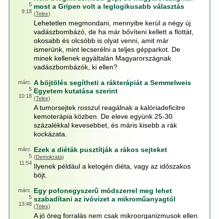
5
most a Gripen volt a leglogikusabb választás
9:18
(
Telex
)
Lehetetlen megmondani, mennyibe kerül a négy új
vadászbombázó, de ha már bővíteni kellett a flottát,
okosabb és olcsóbb is olyat venni, amit már
ismerünk, mint lecserélni a teljes gépparkot. De
minek kellenek egyáltalán Magyarországnak
vadászbombázók, ki ellen?
A böjtölés segítheti a rákterápiát a Semmelweis
márc.
5
Egyetem kutatása szerint
10:18
(
Telex
)
A tumorsejtek rosszul reagálnak a kalóriadeficitre
kemoterápia közben. De eleve együnk 25-30
százalékkal kevesebbet, és máris kisebb a rák
kockázata.
Ezek a diéták pusztítják a rákos sejteket
márc.
5
(
Demokrata
)
11:54
Ilyenek például a ketogén diéta, vagy az időszakos
böjt.
Egy pofonegyszerű módszerrel meg lehet
márc.
5
szabadítani az ivóvizet a mikroműanyagtól
13:48
(
Telex
)
A jó öreg forralás nem csak mikroorganizmusok ellen