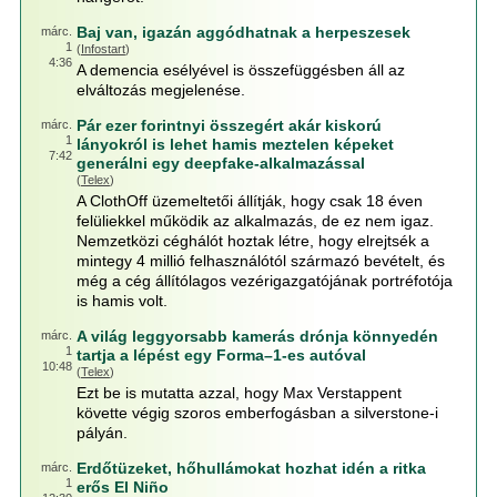
Baj van, igazán aggódhatnak a herpeszesek
márc.
1
(
Infostart
)
4:36
A demencia esélyével is összefüggésben áll az
elváltozás megjelenése.
Pár ezer forintnyi összegért akár kiskorú
márc.
1
lányokról is lehet hamis meztelen képeket
7:42
generálni egy deepfake-alkalmazással
(
Telex
)
A ClothOff üzemeltetői állítják, hogy csak 18 éven
felüliekkel működik az alkalmazás, de ez nem igaz.
Nemzetközi céghálót hoztak létre, hogy elrejtsék a
mintegy 4 millió felhasználótól származó bevételt, és
még a cég állítólagos vezérigazgatójának portréfotója
is hamis volt.
A világ leggyorsabb kamerás drónja könnyedén
márc.
1
tartja a lépést egy Forma–1-es autóval
10:48
(
Telex
)
Ezt be is mutatta azzal, hogy Max Verstappent
követte végig szoros emberfogásban a silverstone-i
pályán.
Erdőtüzeket, hőhullámokat hozhat idén a ritka
márc.
1
erős El Niño