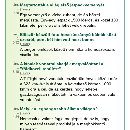
Megtartották a világ első jetpackversenyét
márc.
1
(
Telex
)
0:28
Egy versenyző a vízbe zuhant, de ép bőrrel
megúszta. Egy-egy jetpack 1500 lóerős, és közel 130
kilométer per órával is lehet velük repülni.
Először készült fotó hosszúszárnyú bálnák közti
márc.
1
szexről, pont két hím vett részt benne
0:32
(
Telex
)
A tengeri emlősök között nem ritka a homoszexuális
viselkedés.
A kínaiak vonattal akarják megvalósítani a
márc.
1
"földközeli repülést"
3:48
(
Telex
)
A T-Flight nevű vonatuk tesztkörülmények között már
a 623 km/-h-t is átlépte, a következő körben 1000
km/h óra a cél, de az kérdés, hogy lehet-e
gazdaságosan működtetni a vákuumos csőben való
vonatozást.
Melyik a leghangosabb állat a világon?
márc.
1
(
Telex
)
4:24
Nemcsak a válasz fogja meglepni, de az is, hogy
milyen testrészével produkálja a meghökkentő
hangerőt.