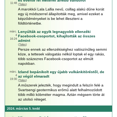
és évente fél méterrel arrébb vándorol
11:48
(
Telex
)
A marokkói Lala Lallia nevű, csillag alakú dűne korát
egy új módszerrel állapították meg, amivel ezeket a
képződményeket is be lehet illeszteni a
földtörténetbe.
Lenyúlták az egyik legnagyobb ellenzéki
márc.
4
Facebook-csoportot, kihajították az összes
16:24
admint
(
Telex
)
Persze ennek az ellenzékiséghez valószínűleg semmi
köze, a tettesek válogatás nélkül loptak el egy rakás,
több százezres Facebook-csoportot az elmúlt
napokban.
Izland bepánikolt egy újabb vulkánkitöréstől, de
márc.
4
az végül elmaradt
19:30
(
Telex
)
A műszerek jelezték, hogy megindult a felszín felé a
Svartsengi geotermikus erőmű alatt felhalmozódott
több millió köbméter magma. Aztán mégsem törte át
az utolsó réteget.
2024. március 5. kedd