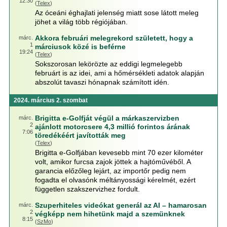
12:30
(
Telex
)
Az óceáni éghajlati jelenség miatt sose látott meleg
jöhet a világ több régiójában.
Akkora februári melegrekord született, hogy a
márc.
1
márciusok közé is beférne
19:24
(
Telex
)
Sokszorosan lekörözte az eddigi legmelegebb
februárt is az idei, ami a hőmérsékleti adatok alapján
abszolút tavaszi hónapnak számított idén.
2024. március 2. szombat
Brigitta e-Golfját végül a márkaszervizben
márc.
2
ajánlott motorcsere 4,3 millió forintos árának
7:06
töredékéért javították meg
(
Telex
)
Brigitta e-Golfjában kevesebb mint 70 ezer kilométer
volt, amikor furcsa zajok jöttek a hajtóművéből. A
garancia előzőleg lejárt, az importőr pedig nem
fogadta el olvasónk méltányossági kérelmét, ezért
független szakszervizhez fordult.
Szuperhiteles videókat generál az AI – hamarosan
márc.
2
végképp nem hihetünk majd a szemünknek
8:15
(
SzMo
)