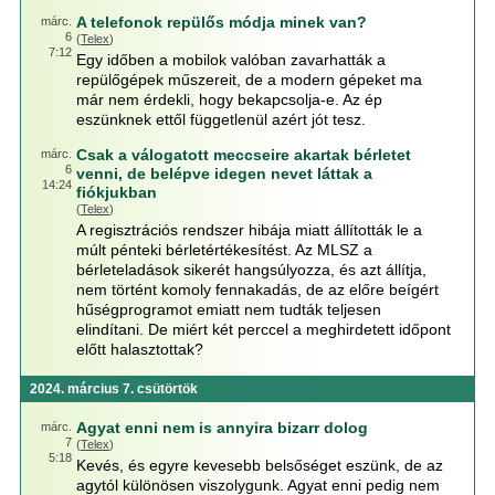
A telefonok repülős módja minek van?
márc.
6
(
Telex
)
7:12
Egy időben a mobilok valóban zavarhatták a
repülőgépek műszereit, de a modern gépeket ma
már nem érdekli, hogy bekapcsolja-e. Az ép
eszünknek ettől függetlenül azért jót tesz.
Csak a válogatott meccseire akartak bérletet
márc.
6
venni, de belépve idegen nevet láttak a
14:24
fiókjukban
(
Telex
)
A regisztrációs rendszer hibája miatt állították le a
múlt pénteki bérletértékesítést. Az MLSZ a
bérleteladások sikerét hangsúlyozza, és azt állítja,
nem történt komoly fennakadás, de az előre beígért
hűségprogramot emiatt nem tudták teljesen
elindítani. De miért két perccel a meghirdetett időpont
előtt halasztottak?
2024. március 7. csütörtök
Agyat enni nem is annyira bizarr dolog
márc.
7
(
Telex
)
5:18
Kevés, és egyre kevesebb belsőséget eszünk, de az
agytól különösen viszolygunk. Agyat enni pedig nem