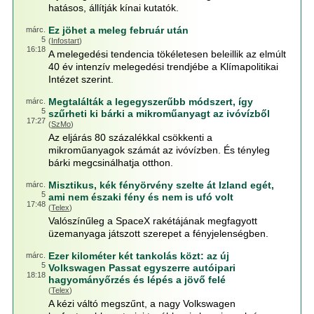
hatásos, állítják kínai kutatók.
Ez jöhet a meleg február után
márc.
5
(
Infostart
)
16:18
A melegedési tendencia tökéletesen beleillik az elmúlt
40 év intenzív melegedési trendjébe a Klímapolitikai
Intézet szerint.
Megtalálták a legegyszerűbb módszert, így
márc.
5
szűrheti ki bárki a mikroműanyagt az ivóvízből
17:27
(
SzMo
)
Az eljárás 80 százalékkal csökkenti a
mikroműanyagok számát az ivóvízben. És tényleg
bárki megcsinálhatja otthon.
Misztikus, kék fényörvény szelte át Izland egét,
márc.
5
ami nem északi fény és nem is ufó volt
17:48
(
Telex
)
Valószínűleg a SpaceX rakétájának megfagyott
üzemanyaga játszott szerepet a fényjelenségben.
Ezer kilométer két tankolás közt: az új
márc.
5
Volkswagen Passat egyszerre autóipari
18:18
hagyományőrzés és lépés a jövő felé
(
Telex
)
A kézi váltó megszűnt, a nagy Volkswagen