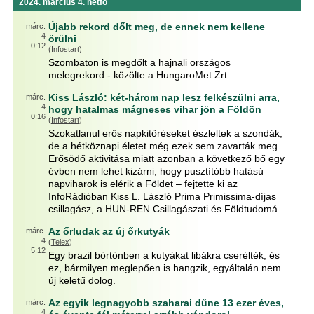
2024. március 4. hétfő
Újabb rekord dőlt meg, de ennek nem kellene
márc.
4
örülni
0:12
(
Infostart
)
Szombaton is megdőlt a hajnali országos
melegrekord - közölte a HungaroMet Zrt.
Kiss László: két-három nap lesz felkészülni arra,
márc.
4
hogy hatalmas mágneses vihar jön a Földön
0:16
(
Infostart
)
Szokatlanul erős napkitöréseket észleltek a szondák,
de a hétköznapi életet még ezek sem zavarták meg.
Erősödő aktivitása miatt azonban a következő bő egy
évben nem lehet kizárni, hogy pusztítóbb hatású
napviharok is elérik a Földet – fejtette ki az
InfoRádióban Kiss L. László Prima Primissima-díjas
csillagász, a HUN-REN Csillagászati és Földtudomá
Az őrludak az új őrkutyák
márc.
4
(
Telex
)
5:12
Egy brazil börtönben a kutyákat libákra cserélték, és
ez, bármilyen meglepően is hangzik, egyáltalán nem
új keletű dolog.
Az egyik legnagyobb szaharai dűne 13 ezer éves,
márc.
4