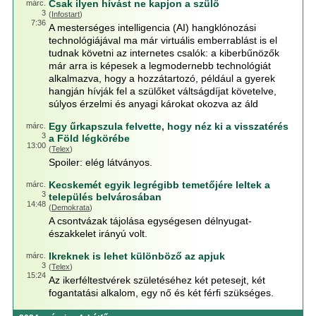
Csak ilyen hívást ne kapjon a szülő
márc.
3
(
Infostart
)
7:36
A mesterséges intelligencia (AI) hangklónozási
technológiájával ma már virtuális emberrablást is el
tudnak követni az internetes csalók: a kiberbűnözők
már arra is képesek a legmodernebb technológiát
alkalmazva, hogy a hozzátartozó, például a gyerek
hangján hívják fel a szülőket váltságdíjat követelve,
súlyos érzelmi és anyagi károkat okozva az áld
Egy űrkapszula felvette, hogy néz ki a visszatérés
márc.
3
a Föld légkörébe
13:00
(
Telex
)
Spoiler: elég látványos.
Kecskemét egyik legrégibb temetőjére leltek a
márc.
3
település belvárosában
14:48
(
Demokrata
)
A csontvázak tájolása egységesen délnyugat-
északkelet irányú volt.
Ikreknek is lehet különböző az apjuk
márc.
3
(
Telex
)
15:24
Az ikerféltestvérek születéséhez két petesejt, két
fogantatási alkalom, egy nő és két férfi szükséges.