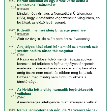
Három amerikai és egy orosz vette célba a
márc.
5
Nemzetközi Űrállomást
0:12
(
Infostart
)
Elindult négy űrhajós a Nemzetközi Űrállomásra
(ISS), hogy kutatásokat végezzenek a világűrben, és
leváltsák az előző legénységet.
Kiderült, mennyi ideig bírja egy pendrive
márc.
5
(
Infostart
)
4:48
Akár tíz évig is, de azért nem árt az óvatosság.
A rejtélyes középkori kór, amitől az emberek szó
márc.
5
szerint halálra táncolták magukat
4:48
(
Telex
)
A Rajna és a Mosel folyó mentén évszázadokon
keresztül fel-felütötte a fejét a rejtélyes táncpestis:
esetenként akár emberek százai is addig táncoltak,
amíg össze nem estek, és többen meg is haltak.
Biztosan még mindig nem tudni, mi okozta a
tánckórságot.
Az Nvidia lett a világ harmadik legértékesebb
márc.
5
vállalata
7:12
(
Telex
)
A mesterséges intelligencia miatt szárnyal a vállalat.
Nem a legmodernebb gép, de Magyarországnak
márc.