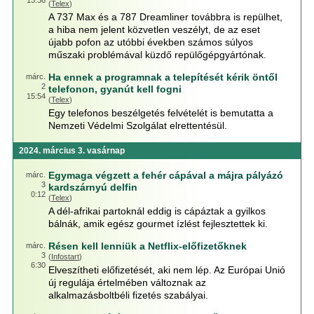
13:36
(
Telex
)
A 737 Max és a 787 Dreamliner továbbra is repülhet,
a hiba nem jelent közvetlen veszélyt, de az eset
újabb pofon az utóbbi években számos súlyos
műszaki problémával küzdő repülőgépgyártónak.
Ha ennek a programnak a telepítését kérik öntől
márc.
2
telefonon, gyanút kell fogni
15:54
(
Telex
)
Egy telefonos beszélgetés felvételét is bemutatta a
Nemzeti Védelmi Szolgálat elrettentésül.
2024. március 3. vasárnap
Egymaga végzett a fehér cápával a májra pályázó
márc.
3
kardszárnyú delfin
0:12
(
Telex
)
A dél-afrikai partoknál eddig is cápáztak a gyilkos
bálnák, amik egész gourmet ízlést fejlesztettek ki.
Résen kell lenniük a Netflix-előfizetőknek
márc.
3
(
Infostart
)
6:30
Elveszítheti előfizetését, aki nem lép. Az Európai Unió
új regulája értelmében változnak az
alkalmazásboltbéli fizetés szabályai.