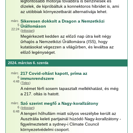
legfontosabb motorjai továbbra is benzinesek és
dízelek, de kipróbáltuk a konnektoros hibridet is, ami
az utóbbiak környezetbarát alternatívája lehet.
Sikeresen dokkolt a Dragon a Nemzetközi
márc.
5
Űrállomáson
22:24
(
Infostart
)
Megérkezett kedden az előző nap útra kelt négy
űrhajós a Nemzetközi Űrállomásra (ISS), hogy
kutatásokat végezzen a világűrben, és leváltsa az
előző legénységet.
2024. március 6. szerda
217 Covid-oltást kapott, príma az
márc.
6
immunrendszere
4:48
(
Telex
)
A német férfi sosem tapasztalt mellékhatást, és még
a 217. oltás is hatott.
Szó szerint megfő a Nagy-korallzátony
márc.
6
(
Infostart
)
6:48
A tengeri hőhullám miatt súlyos veszélybe került az
Ausztrália keleti partjainál húzódó Nagy-korallzátony -
figyelmeztetett a sydney-i Climate Council
környezetvédelmi csoport.