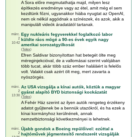
A Sora előre megmutathatja majd, milyen lesz
építkezés eredménye vagy az étel, amit még el sem
kezdtünk főzni, ugyanakkor hiába nyugtat az OpenAI,
nem ok nélkül aggódnak a színészek, és azok, akik a
manipulált videók áradatától tartanak.
Egy nukleáris fegyverekkel foglalkozó labor
márc.
2
küldte rács mögé a 90-es évek egyik nagy
10:42
amerikai sorozatgyilkosát
(
Telex
)
Efren Saldivar bizonyítottan hat betegét ölte meg
méreginjekcióval, de a vallomásai szerint valójában
több tucat, akár több száz ember haláláért is felelős
volt. Valakit csak azért ölt meg, mert zavarta a
nyöszörgés.
Az USA vizsgálja a kínai autók, köztük a magyar
márc.
2
gyárat alapító BYD biztonsági kockázatát
13:30
(
Telex
)
A Fehér Ház szerint az ilyen autók rengeteg érzékeny
adatot gyűjtenek be a bennük utazókról, és ha ezek a
kínai kormányhoz kerülnének, annak
nemzetbiztonsági következményei is lehetnek.
Újabb gondok a Boeing repülőivel: ezúttal a
márc.
2
hajtóművek jégmentesítő rendszerét vizsgálják