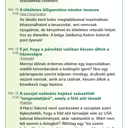
százalékkal csökkent.
A tökéletes ülőgarnitúra minden teraszra
febr. 15
6:00
(
Spa Trend Online
)
Az ideális kerti bútor megtalálásával maximálisan
kihasználhatod a teraszodat, ami nemcsak
nyugalmat, de kényelmet és tökéletes relaxáló helyet
hoz az életedbe. A belga Jati&amp;Kebon bútorok
pont ilyenek!
5 jel, hogy a pároddal valóban készen álltok a
febr. 15
6:06
házasságra
(
Femcafe
)
Mennyi időnek érdemes eltelnie egy kapcsolatban,
mielőtt kimondanátok a boldogító igent? Nos egy
párterapeuta szerint teljesen mindegy, árulkodó jelek
viszont vannak, amik arra utalnak, készen álltok a
következő nagy lépésre.
A szovjet nukleáris hajtású szárazföldi
febr. 15
6:18
"tengeralattjáró", amely a föld alól támadt
(
Rakéta
)
A Harci Vakond nevű szerkezetet a szovjetek azért
fejlesztették, hogy a föld alól támadják vele az USA
katonai létesítményeit, akár rakétasilóit is. Miért nem
lett semmi a dologból? Állítólag egy "kis üzemi