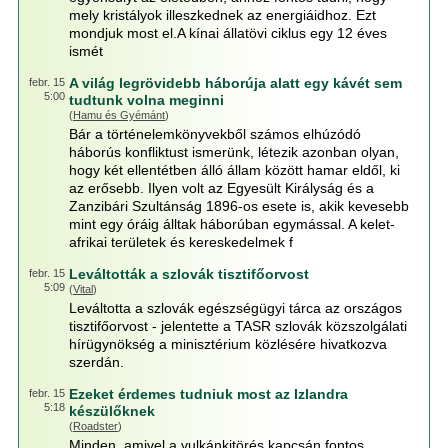
mely kristályok illeszkednek az energiáidhoz. Ezt
mondjuk most el.A kínai állatövi ciklus egy 12 éves
ismét
A világ legrövidebb háborúja alatt egy kávét sem
febr. 15
5:00
tudtunk volna meginni
(
Hamu és Gyémánt
)
Bár a történelemkönyvekből számos elhúzódó
háborús konfliktust ismerünk, létezik azonban olyan,
hogy két ellentétben álló állam között hamar eldől, ki
az erősebb. Ilyen volt az Egyesült Királyság és a
Zanzibári Szultánság 1896-os esete is, akik kevesebb
mint egy óráig álltak háborúban egymással. A kelet-
afrikai területek és kereskedelmek f
Leváltották a szlovák tisztifőorvost
febr. 15
5:09
(
Vital
)
Leváltotta a szlovák egészségügyi tárca az országos
tisztifőorvost - jelentette a TASR szlovák közszolgálati
hírügynökség a minisztérium közlésére hivatkozva
szerdán.
Ezeket érdemes tudniuk most az Izlandra
febr. 15
5:18
készülőknek
(
Roadster
)
Minden, amivel a vulkánkitörés kapcsán fontos