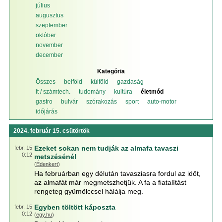
július
augusztus
szeptember
október
november
december
Kategória
Összes
belföld
külföld
gazdaság
it / számtech.
tudomány
kultúra
életmód
gastro
bulvár
szórakozás
sport
auto-motor
időjárás
2024. február 15. csütörtök
Ezeket sokan nem tudják az almafa tavaszi
febr. 15
0:12
metszésénél
(
Édenkert
)
Ha februárban egy délután tavasziasra fordul az időt,
az almafát már megmetszhetjük. A fa a fiatalítást
rengeteg gyümölccsel hálálja meg.
Egyben töltött káposzta
febr. 15
0:12
(
egy.hu
)