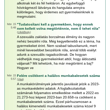
alkotnak két és fél hektáron. Az egybefüggő
hóvirágmező látványa és hangulata annyira
különleges, hogy érdemes azt gyermekeinknek is
megmutatni.
"Tudatosítani kell a gyermekben, hogy ennek
febr. 15
5:48
nem kellett volna megtörténnie, nem ő tehet róla"
(
Life&Body
)
A szexuális zaklatás borzalmas élmény és nagyon
nehéz beszélni róla. Még kegyetlenebb ez a téma, ha
gyermekeket érint. Nem szabad tabusítanunk, mert
minél kevesebbet beszélünk róla, annál több esélyt
adunk a szexuális ragadozóknak. De hogyan
védhetjük meg gyermekeinket attól, hogy áldozattá
váljanak? Mit tehetünk, ha már megtörtént a baj?
Hogyan ve
Felére csökkent a halálos munkabalesetek száma
febr. 15
5:57
(
Vital
)
A munkakörülmények jelentős javulását jelzik a 2023-
as munkavédelmi adatok. A foglalkoztatottak
számának folyamatos emelkedése mellett a 2022-es
21.273-hoz képest 2023-ban 20.658-ra csökkent a
munkabalesetek száma. Ezzel párhuzamosan a
halálos kimenetelű munkabalesetek száma közel 9