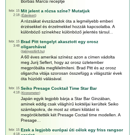
Borbás Marcsi receptje
Mit jelent a rózsa színe? Mutatjuk
febr. 15
2:18
(
Édenkert
)
A rózsákat évszázadok óta a legmélyebb emberi
érzésekkel és érzelmekkel hozzák kapcsolatba. A
különböző színekhez különböző jelentés társul...
Brad Pitt tengelyt akasztott egy orosz
febr. 15
3:48
oligarchával
(
Igényesférfi.hu
)
A 60 éves amerikai színész azon a címen vádolta
meg Jurij Seflert, hogy az orosz üzletember
megpróbálta megfélelmíteni. Brad Pitt és az orosz
oligarcha vitája szorosan összefügg a világsztár évek
óta húzódó válásával.
Seiko Presage Cocktail Time Star Bar
febr. 15
4:18
(
Kronometer
)
Japán egyik legjobb bárja a Star Bar Ginzában,
aminek eddig csak világhírű koktéljai kerültek Seiko
számlapokra, de most az ottani kilátást is
megörökítették két Presage Coctail time modellen. A
Presage…
Ezek a legjobb európai úti célok egy friss rangsor
febr. 15
4:18