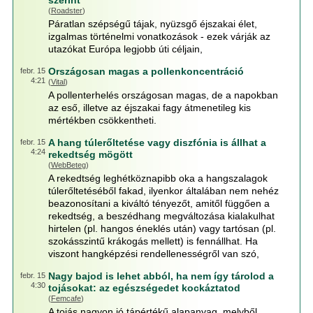
szerint
(
Roadster
)
Páratlan szépségű tájak, nyüzsgő éjszakai élet,
izgalmas történelmi vonatkozások - ezek várják az
utazókat Európa legjobb úti céljain,
Országosan magas a pollenkoncentráció
febr. 15
4:21
(
Vital
)
A pollenterhelés országosan magas, de a napokban
az eső, illetve az éjszakai fagy átmenetileg kis
mértékben csökkentheti.
A hang túlerőltetése vagy diszfónia is állhat a
febr. 15
4:24
rekedtség mögött
(
WebBeteg
)
A rekedtség leghétköznapibb oka a hangszalagok
túlerőltetéséből fakad, ilyenkor általában nem nehéz
beazonosítani a kiváltó tényezőt, amitől függően a
rekedtség, a beszédhang megváltozása kialakulhat
hirtelen (pl. hangos éneklés után) vagy tartósan (pl.
szokásszintű krákogás mellett) is fennállhat. Ha
viszont hangképzési rendellenességről van szó,
Nagy bajod is lehet abból, ha nem így tárolod a
febr. 15
4:30
tojásokat: az egészségedet kockáztatod
(
Femcafe
)
A tojás nagyon jó tápértékű alapanyag, melyből