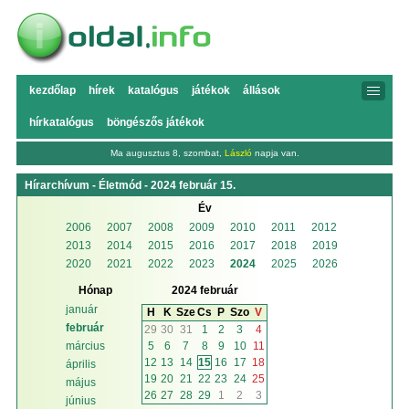
kezdőlap
hírek
katalógus
játékok
állások
hírkatalógus
böngészős játékok
Ma augusztus 8, szombat,
László
napja van.
Hírarchívum - Életmód - 2024 február 15.
Év
2006
2007
2008
2009
2010
2011
2012
2013
2014
2015
2016
2017
2018
2019
2020
2021
2022
2023
2024
2025
2026
Hónap
2024 február
január
H
K
Sze
Cs
P
Szo
V
február
29
30
31
1
2
3
4
5
6
7
8
9
10
11
március
12
13
14
15
16
17
18
április
19
20
21
22
23
24
25
május
26
27
28
29
1
2
3
június