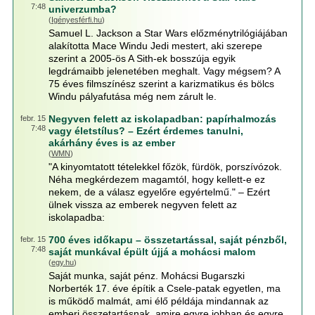
7:48
univerzumba?
(
Igényesférfi.hu
)
Samuel L. Jackson a Star Wars előzménytrilógiájában
alakította Mace Windu Jedi mestert, aki szerepe
szerint a 2005-ös A Sith-ek bosszúja egyik
legdrámaibb jelenetében meghalt. Vagy mégsem? A
75 éves filmszínész szerint a karizmatikus és bölcs
Windu pályafutása még nem zárult le.
Negyven felett az iskolapadban: papírhalmozás
febr. 15
7:48
vagy életstílus? – Ezért érdemes tanulni,
akárhány éves is az ember
(
WMN
)
"A kinyomtatott tételekkel főzök, fürdök, porszívózok.
Néha megkérdezem magamtól, hogy kellett-e ez
nekem, de a válasz egyelőre egyértelmű." – Ezért
ülnek vissza az emberek negyven felett az
iskolapadba:
700 éves időkapu – összetartással, saját pénzből,
febr. 15
7:48
saját munkával épült újjá a mohácsi malom
(
egy.hu
)
Saját munka, saját pénz. Mohácsi Bugarszki
Norberték 17. éve építik a Csele-patak egyetlen, ma
is működő malmát, ami élő példája mindannak az
emberi összetartásnak, amire egyre jobban és egyre