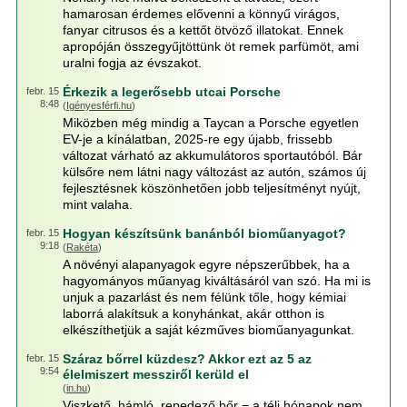
hamarosan érdemes elővenni a könnyű virágos,
fanyar citrusos és a kettőt ötvöző illatokat. Ennek
apropóján összegyűjtöttünk öt remek parfümöt, ami
uralni fogja az évszakot.
Érkezik a legerősebb utcai Porsche
febr. 15
8:48
(
Igényesférfi.hu
)
Miközben még mindig a Taycan a Porsche egyetlen
EV-je a kínálatban, 2025-re egy újabb, frissebb
változat várható az akkumulátoros sportautóból. Bár
külsőre nem látni nagy változást az autón, számos új
fejlesztésnek köszönhetően jobb teljesítményt nyújt,
mint valaha.
Hogyan készítsünk banánból bioműanyagot?
febr. 15
9:18
(
Rakéta
)
A növényi alapanyagok egyre népszerűbbek, ha a
hagyományos műanyag kiváltásáról van szó. Ha mi is
unjuk a pazarlást és nem félünk tőle, hogy kémiai
laborrá alakítsuk a konyhánkat, akár otthon is
elkészíthetjük a saját kézműves bioműanyagunkat.
Száraz bőrrel küzdesz? Akkor ezt az 5 az
febr. 15
9:54
élelmiszert messziről kerüld el
(
in.hu
)
Viszkető, hámló, repedező bőr − a téli hónapok nem