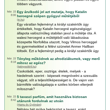
többen vágyunk.
Egy árulkodó jel azt mutatja, hogy Katalin
febr. 15
8:00
hercegné szépen gyógyul műtétjéből
(
in.hu
)
Egy váratlan fejleményt a királyi szakértők úgy
értékeltek, hogy Katalin hercegné egészségügyi
állapota valószínűleg stabilan javul a műtétje óta. A
walesi hercegné a műtétjéből való lábadozása
közepette Norfolkba utazott, hogy Vilmos herceggel
és gyermekeikkel a félévi szünetet Anmer Hallban
töltsék. Ezt a fejleményt pedig a királyi szakértők úgy
Tényleg működnek az afrodiziákumok, vagy merő
febr. 15
8:18
mítosz az egész?
(
Igényesférfi.hu
)
Csokoládé, eper, osztriga: ételek, melyek - a
hiedelmek szerint - képesek megnövelni a szexuális
vágyat, sőt a teljesítőképességet is. De vajon van
bármiféle valóságalapja e széles körben elterjedt
mítosznak?
5 tavaszi parfüm, amit használva biztosan
febr. 15
8:42
utánunk fordulnak az utcán
(
Hamu és Gyémánt
)
Néhány hét múlva beköszönt a tavasz, ezért