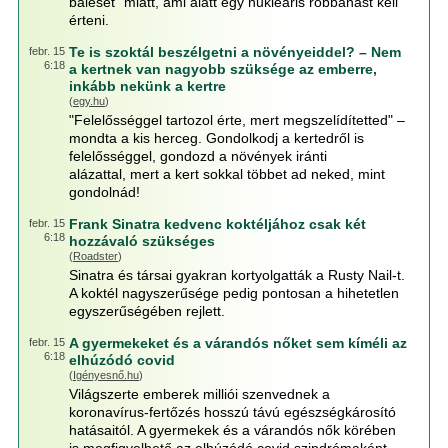
baleset" miatt, ami alatt egy nukleáris robbanást kell
érteni.
Te is szoktál beszélgetni a növényeiddel? – Nem
febr. 15
6:18
a kertnek van nagyobb szüksége az emberre,
inkább nekünk a kertre
(
egy.hu
)
"Felelősséggel tartozol érte, mert megszelídítetted" –
mondta a kis herceg. Gondolkodj a kertedről is
felelősséggel, gondozd a növények iránti
alázattal, mert a kert sokkal többet ad neked, mint
gondolnád!
Frank Sinatra kedvenc koktéljához csak két
febr. 15
6:18
hozzávaló szükséges
(
Roadster
)
Sinatra és társai gyakran kortyolgatták a Rusty Nail-t.
A koktél nagyszerűsége pedig pontosan a hihetetlen
egyszerűségében rejlett.
A gyermekeket és a várandós nőket sem kíméli az
febr. 15
6:18
elhúzódó covid
(
Igényesnő.hu
)
Világszerte emberek milliói szenvednek a
koronavírus-fertőzés hosszú távú egészségkárosító
hatásaitól. A gyermekek és a várandós nők körében