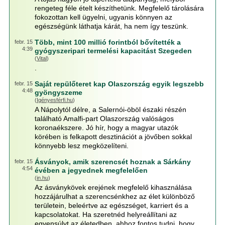
rengeteg féle ételt készíthetünk. Megfelelő tárolására
fokozottan kell ügyelni, ugyanis könnyen az
egészségünk láthatja kárát, ha nem így teszünk.
Több, mint 100 millió forintból bővítették a
febr. 15
4:39
gyógyszeripari termelési kapacitást Szegeden
(
Vital
)
.
Saját repülőteret kap Olaszország egyik legszebb
febr. 15
4:48
gyöngyszeme
(
Igényesférfi.hu
)
A Nápolytól délre, a Salernói-öböl északi részén
található Amalfi-part Olaszország valóságos
koronaékszere. Jó hír, hogy a magyar utazók
körében is felkapott desztinációt a jövőben sokkal
könnyebb lesz megközelíteni.
Ásványok, amik szerencsét hoznak a Sárkány
febr. 15
4:54
évében a jegyednek megfelelően
(
in.hu
)
Az ásványkövek erejének megfelelő kihasználása
hozzájárulhat a szerencsénkhez az élet különböző
területein, beleértve az egészséget, karriert és a
kapcsolatokat. Ha szeretnéd helyreállítani az
egyensúlyt az életedben, ahhoz fontos tudni, hogy