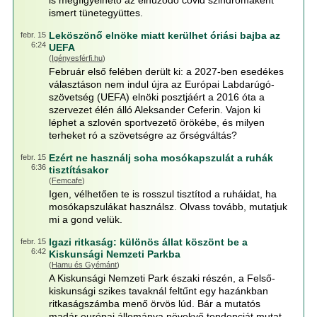
is megfigyelhető az elhúzódó covid szindrómaként
ismert tünetegyüttes.
Leköszönő elnöke miatt kerülhet óriási bajba az
febr. 15
6:24
UEFA
(
Igényesférfi.hu
)
Február első felében derült ki: a 2027-ben esedékes
választáson nem indul újra az Európai Labdarúgó-
szövetség (UEFA) elnöki posztjáért a 2016 óta a
szervezet élén álló Aleksander Ceferin. Vajon ki
léphet a szlovén sportvezető örökébe, és milyen
terheket ró a szövetségre az őrségváltás?
Ezért ne használj soha mosókapszulát a ruhák
febr. 15
6:36
tisztításakor
(
Femcafe
)
Igen, vélhetően te is rosszul tisztítod a ruháidat, ha
mosókapszulákat használsz. Olvass tovább, mutatjuk
mi a gond velük.
Igazi ritkaság: különös állat köszönt be a
febr. 15
6:42
Kiskunsági Nemzeti Parkba
(
Hamu és Gyémánt
)
A Kiskunsági Nemzeti Park északi részén, a Felső-
kiskunsági szikes tavaknál feltűnt egy hazánkban
ritkaságszámba menő örvös lúd. Bár a mutatós
madár európai állománya növekvő tendenciát mutat,