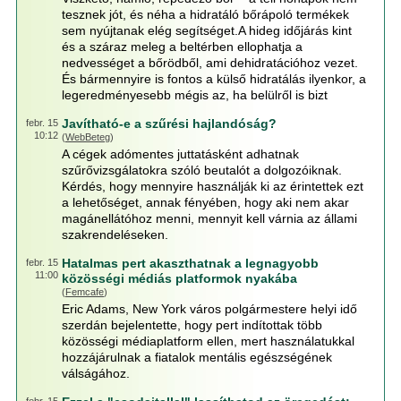
tesznek jót, és néha a hidratáló bőrápoló termékek
sem nyújtanak elég segítséget.A hideg időjárás kint
és a száraz meleg a beltérben ellophatja a
nedvességet a bőrödből, ami dehidratációhoz vezet.
És bármennyire is fontos a külső hidratálás ilyenkor, a
legeredményesebb mégis az, ha belülről is bizt
Javítható-e a szűrési hajlandóság?
febr. 15
10:12
(
WebBeteg
)
A cégek adómentes juttatásként adhatnak
szűrővizsgálatokra szóló beutalót a dolgozóiknak.
Kérdés, hogy mennyire használják ki az érintettek ezt
a lehetőséget, annak fényében, hogy aki nem akar
magánellátóhoz menni, mennyit kell várnia az állami
szakrendeléseken.
Hatalmas pert akaszthatnak a legnagyobb
febr. 15
11:00
közösségi médiás platformok nyakába
(
Femcafe
)
Eric Adams, New York város polgármestere helyi idő
szerdán bejelentette, hogy pert indítottak több
közösségi médiaplatform ellen, mert használatukkal
hozzájárulnak a fiatalok mentális egészségének
válságához.