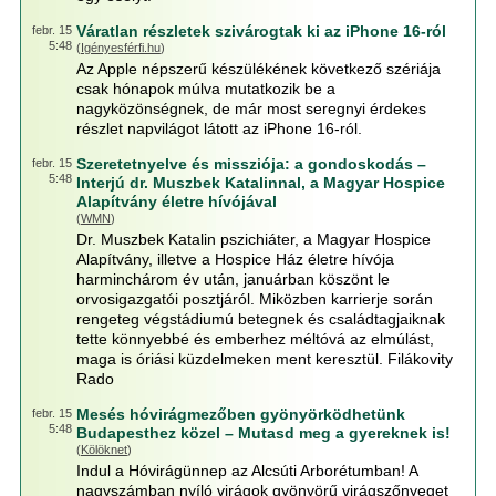
Váratlan részletek szivárogtak ki az iPhone 16-ról
febr. 15
5:48
(
Igényesférfi.hu
)
Az Apple népszerű készülékének következő szériája
csak hónapok múlva mutatkozik be a
nagyközönségnek, de már most seregnyi érdekes
részlet napvilágot látott az iPhone 16-ról.
Szeretetnyelve és missziója: a gondoskodás –
febr. 15
5:48
Interjú dr. Muszbek Katalinnal, a Magyar Hospice
Alapítvány életre hívójával
(
WMN
)
Dr. Muszbek Katalin pszichiáter, a Magyar Hospice
Alapítvány, illetve a Hospice Ház életre hívója
harminchárom év után, januárban köszönt le
orvosigazgatói posztjáról. Miközben karrierje során
rengeteg végstádiumú betegnek és családtagjaiknak
tette könnyebbé és emberhez méltóvá az elmúlást,
maga is óriási küzdelmeken ment keresztül. Filákovity
Rado
Mesés hóvirágmezőben gyönyörködhetünk
febr. 15
5:48
Budapesthez közel – Mutasd meg a gyereknek is!
(
Kölöknet
)
Indul a Hóvirágünnep az Alcsúti Arborétumban! A
nagyszámban nyíló virágok gyönyörű virágszőnyeget