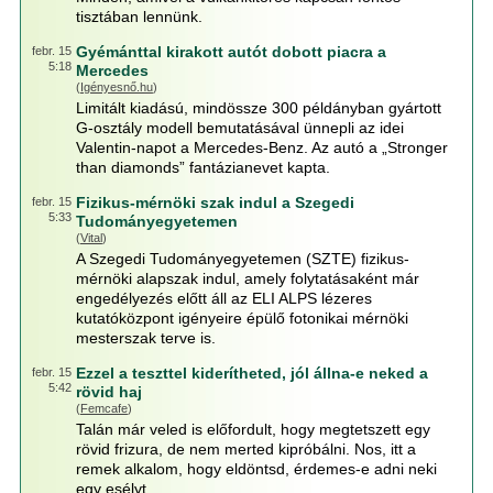
tisztában lennünk.
Gyémánttal kirakott autót dobott piacra a
febr. 15
5:18
Mercedes
(
Igényesnő.hu
)
Limitált kiadású, mindössze 300 példányban gyártott
G-osztály modell bemutatásával ünnepli az idei
Valentin-napot a Mercedes-Benz. Az autó a „Stronger
than diamonds” fantázianevet kapta.
Fizikus-mérnöki szak indul a Szegedi
febr. 15
5:33
Tudományegyetemen
(
Vital
)
A Szegedi Tudományegyetemen (SZTE) fizikus-
mérnöki alapszak indul, amely folytatásaként már
engedélyezés előtt áll az ELI ALPS lézeres
kutatóközpont igényeire épülő fotonikai mérnöki
mesterszak terve is.
Ezzel a teszttel kiderítheted, jól állna-e neked a
febr. 15
5:42
rövid haj
(
Femcafe
)
Talán már veled is előfordult, hogy megtetszett egy
rövid frizura, de nem merted kipróbálni. Nos, itt a
remek alkalom, hogy eldöntsd, érdemes-e adni neki
egy esélyt.