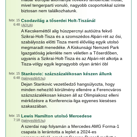
mivel tengerparti vonuló, nagyobb csoportokkal szinte
biztosan nem találkozhatunk.
Csodavilág a tőserdei Holt-Tiszánál
febr. 15
6:48
(
AQUA
)
A Kecskeméttől alig húszpercnyi autóútra fekvő
Szikrai-Holt-Tisza és a szomszédos Alpári-rét az ősi,
szabályozás előtti Tisza menti élővilág egyik utolsó
megmaradt menedéke. A Kiskunsági Nemzeti Park
Igazgatóság jelenléte nem véletlen a Tőserdőben,
ugyanis a Szikrai-Holt-Tisza és az Alpári-rét alkotja a
Tisza-völgy egyik legnagyobb olyan ártéri öbl
Stankovic: százszázalékosan készen állunk
febr. 15
6:48
(
Igényesférfi.hu
)
Dejan Stankovic vezetőedző hangsúlyozta, hogy
minden nehezítő körülmény ellenére a Ferencváros
százszázalékosan készen áll az Olimpiakosz elleni
mérkőzésre a Konferencia-liga egyenes kieséses
szakaszában.
Lewis Hamilton utolsó Mercedese
febr. 15
7:18
(
Igényesférfi.hu
)
A szerdai nap folyamán a Mercedes AMG Forma-1
csapata is lerántotta a leplet a 2024-es