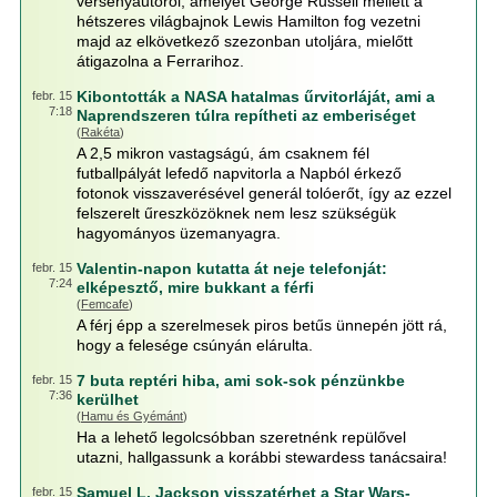
versenyautóról, amelyet George Russell mellett a
hétszeres világbajnok Lewis Hamilton fog vezetni
majd az elkövetkező szezonban utoljára, mielőtt
átigazolna a Ferrarihoz.
Kibontották a NASA hatalmas űrvitorláját, ami a
febr. 15
7:18
Naprendszeren túlra repítheti az emberiséget
(
Rakéta
)
A 2,5 mikron vastagságú, ám csaknem fél
futballpályát lefedő napvitorla a Napból érkező
fotonok visszaverésével generál tolóerőt, így az ezzel
felszerelt űreszközöknek nem lesz szükségük
hagyományos üzemanyagra.
Valentin-napon kutatta át neje telefonját:
febr. 15
7:24
elképesztő, mire bukkant a férfi
(
Femcafe
)
A férj épp a szerelmesek piros betűs ünnepén jött rá,
hogy a felesége csúnyán elárulta.
7 buta reptéri hiba, ami sok-sok pénzünkbe
febr. 15
7:36
kerülhet
(
Hamu és Gyémánt
)
Ha a lehető legolcsóbban szeretnénk repülővel
utazni, hallgassunk a korábbi stewardess tanácsaira!
Samuel L. Jackson visszatérhet a Star Wars-
febr. 15