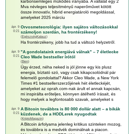
karbonsemleges működés irányába. A vállalat egy 2
Mva névleges teljesítményű naperőművet kötött
össze innovatív, hibrid energiatároló megoldással,
amelyeket 2025 márciu
Orvosmeteorológia: ilyen sajátos változásokkal
ápr. 9
0:21
számoljon szerdán, ha frontérzékeny!
(
EgészségKalauz
)
Ha frontérzékeny, jobb ha tud a változó helyzetről.
"A gondolataink energiává válnak" – 7 életlecke
ápr. 9
0:21
Cleo Wade bestseller írótól
(
Bien
)
Úgy érzed, néha neked is jól jönne egy kis plusz
energia, bíztató szó, vagy csak kikapcsolódnál pár
felemelő gondolattal? Akkor Cleo Wade, a New York
Times #1 bestsellerszerzőjének hét életleckéjét,
amelyeket az oprah.com-nak árult el annak kapcsán,
mi inspirálta erőteljes, könnyen átélhető írásait, és
hogy melyek a legfontosabb szavak, amelyeket s
A Bitcoin továbbra is 80 000 dollár alatt – a bikák
ápr. 9
0:21
küzdenek, de a HODLerek nyugodtak
(
KriptoMagazin
)
A Bitcoin árfolyama jelenleg kritikus szinteken mozog,
és továbbra is a medvék dominálnak a piacon.