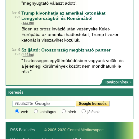
"megnyugtató választ adott".
Trump kivonhatja az amerikai katonákat
ápr. 9
0:22
Lengyelországból és Romániából
(
444.hu
)
Biden az orosz invázió után vezényelte Kelet-
Európába az amerikai hadtesteket, Trump tízezer
katonát is visszavihet közülük.
Szijjártó: Oroszország megbízható partner
ápr. 9
0:22
(
444.hu
)
"Tisztességes együttműködésben vagyunk velük, és
a jelenlegi körülmények között nem mondhatunk le
róla."
További hírek »
Keresés
web
katalógus
hírek
játékok
RSS Beküldés
© 2006-2020 Central Médiacsoport