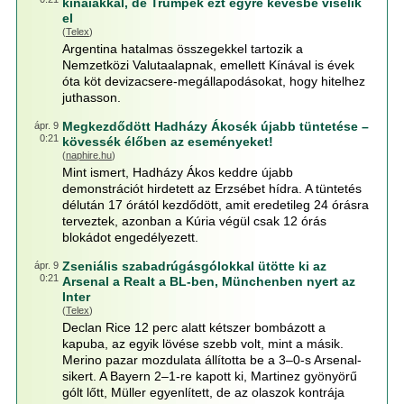
kínaiakkal, de Trumpék ezt egyre kevésbé viselik
el
(
Telex
)
Argentina hatalmas összegekkel tartozik a
Nemzetközi Valutaalapnak, emellett Kínával is évek
óta köt devizacsere-megállapodásokat, hogy hitelhez
juthasson.
Megkezdődött Hadházy Ákosék újabb tüntetése –
ápr. 9
0:21
kövessék élőben az eseményeket!
(
naphire.hu
)
Mint ismert, Hadházy Ákos keddre újabb
demonstrációt hirdetett az Erzsébet hídra. A tüntetés
délután 17 órától kezdődött, amit eredetileg 24 órásra
terveztek, azonban a Kúria végül csak 12 órás
blokádot engedélyezett.
Zseniális szabadrúgásgólokkal ütötte ki az
ápr. 9
0:21
Arsenal a Realt a BL-ben, Münchenben nyert az
Inter
(
Telex
)
Declan Rice 12 perc alatt kétszer bombázott a
kapuba, az egyik lövése szebb volt, mint a másik.
Merino pazar mozdulata állította be a 3–0-s Arsenal-
sikert. A Bayern 2–1-re kapott ki, Martinez gyönyörű
gólt lőtt, Müller egyenlített, de az olaszok kontrája