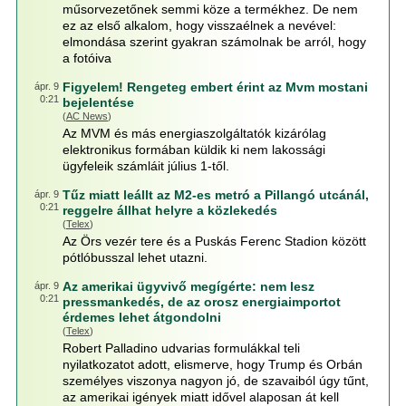
műsorvezetőnek semmi köze a termékhez. De nem
ez az első alkalom, hogy visszaélnek a nevével:
elmondása szerint gyakran számolnak be arról, hogy
a fotóiva
Figyelem! Rengeteg embert érint az Mvm mostani
ápr. 9
0:21
bejelentése
(
AC News
)
Az MVM és más energiaszolgáltatók kizárólag
elektronikus formában küldik ki nem lakossági
ügyfeleik számláit július 1-től.
Tűz miatt leállt az M2-es metró a Pillangó utcánál,
ápr. 9
0:21
reggelre állhat helyre a közlekedés
(
Telex
)
Az Örs vezér tere és a Puskás Ferenc Stadion között
pótlóbusszal lehet utazni.
Az amerikai ügyvivő megígérte: nem lesz
ápr. 9
0:21
pressmankedés, de az orosz energiaimportot
érdemes lehet átgondolni
(
Telex
)
Robert Palladino udvarias formulákkal teli
nyilatkozatot adott, elismerve, hogy Trump és Orbán
személyes viszonya nagyon jó, de szavaiból úgy tűnt,
az amerikai igények miatt idővel alaposan át kell