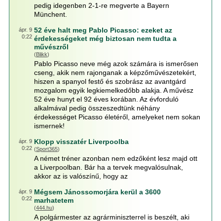
pedig idegenben 2-1-re megverte a Bayern
Münchent.
52 éve halt meg Pablo Picasso: ezeket az
ápr. 9
0:22
érdekességeket még biztosan nem tudta a
művészről
(
Blikk
)
Pablo Picasso neve még azok számára is ismerősen
cseng, akik nem rajonganak a képzőművészetekért,
hiszen a spanyol festő és szobrász az avantgárd
mozgalom egyik legkiemelkedőbb alakja. A művész
52 éve hunyt el 92 éves korában. Az évforduló
alkalmával pedig összeszedtünk néhány
érdekességet Picasso életéről, amelyeket nem sokan
ismernek!
Klopp visszatér Liverpoolba
ápr. 9
0:22
(
Sport365
)
A német tréner azonban nem edzőként lesz majd ott
a Liverpoolban. Bár ha a tervek megvalósulnak,
akkor az is valószínű, hogy az
Mégsem Jánossomorjára kerül a 3600
ápr. 9
0:22
marhatetem
(
444.hu
)
A polgármester az agrárminiszterrel is beszélt, aki