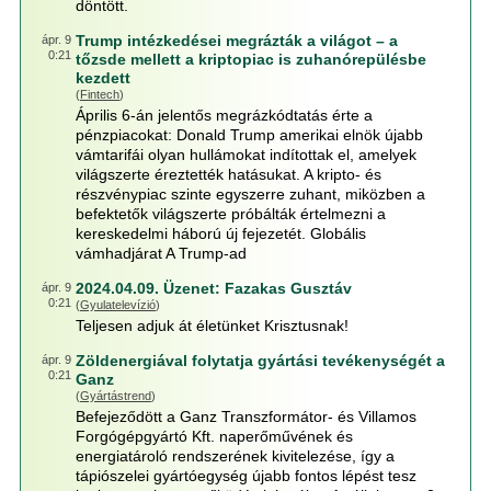
döntött.
Trump intézkedései megrázták a világot – a
ápr. 9
0:21
tőzsde mellett a kriptopiac is zuhanórepülésbe
kezdett
(
Fintech
)
Április 6-án jelentős megrázkódtatás érte a
pénzpiacokat: Donald Trump amerikai elnök újabb
vámtarifái olyan hullámokat indítottak el, amelyek
világszerte éreztették hatásukat. A kripto- és
részvénypiac szinte egyszerre zuhant, miközben a
befektetők világszerte próbálták értelmezni a
kereskedelmi háború új fejezetét. Globális
vámhadjárat A Trump-ad
2024.04.09. Üzenet: Fazakas Gusztáv
ápr. 9
0:21
(
Gyulatelevízió
)
Teljesen adjuk át életünket Krisztusnak!
Zöldenergiával folytatja gyártási tevékenységét a
ápr. 9
0:21
Ganz
(
Gyártástrend
)
Befejeződött a Ganz Transzformátor- és Villamos
Forgógépgyártó Kft. naperőművének és
energiatároló rendszerének kivitelezése, így a
tápiószelei gyártóegység újabb fontos lépést tesz