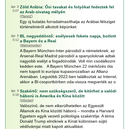
Zöld Arábia: Ősi tavakat és folyókat fedeztek fel
ápr. 9
0:07
az Arab-sivatag mélyén
(
PlanetZ
)
Egy új kutatás forradalmasíthatja az Arábiai-félsziget
történelméről alkotott képünket.
BL negyeddöntő: esélyesek fekete napja, botlott
ápr. 9
0:12
a Bayern és a Real
(
Márkamonitor
)
A Bayern München-Inter párosból a németeknek, az
Arsenal-Real Madrid párosból a spanyoloknak adtak
nagyobb esélyt a fogadóirodák. Volt min csodálkozni
kedden este. A Bayern München 22 mérkőzés óta
nem kapott ki európai kupasorozatban az Allianz
Arenában. Legutóbb 2022-ben találkoztak az Interrel,
akkor a Bl-csoportkörben oda-vissza megverték az o
Szakértő: nem szükségszerű, de kitörhet a valódi
ápr. 9
0:18
háború is Amerika és Kína között
(
Infostart
)
Valószínű, de nem elkerülhetetlen az Egyesült
Államok és Kína közötti háború – mondta a Harvard
Egyetem egyik vezető politológia szakértője. A téma
Donald Trump elnöknek a Kínát különösen sújtó
védővámjai miatt kapott aktualitást.