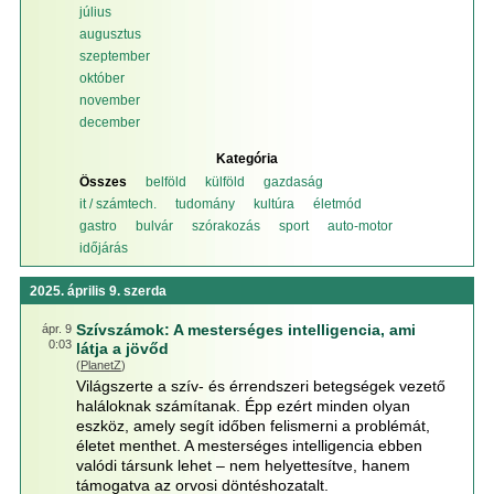
július
augusztus
szeptember
október
november
december
Kategória
Összes
belföld
külföld
gazdaság
it / számtech.
tudomány
kultúra
életmód
gastro
bulvár
szórakozás
sport
auto-motor
időjárás
2025. április 9. szerda
Szívszámok: A mesterséges intelligencia, ami
ápr. 9
0:03
látja a jövőd
(
PlanetZ
)
Világszerte a szív- és érrendszeri betegségek vezető
haláloknak számítanak. Épp ezért minden olyan
eszköz, amely segít időben felismerni a problémát,
életet menthet. A mesterséges intelligencia ebben
valódi társunk lehet – nem helyettesítve, hanem
támogatva az orvosi döntéshozatalt.