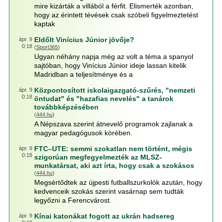
mire kizárták a villából a férfit. Elismerték azonban,
hogy az érintett tévések csak szóbeli figyelmeztetést
kaptak
Eldőlt Vinícius Júnior jövője?
ápr. 9
0:18
(
Sport365
)
Ugyan néhány napja még az volt a téma a spanyol
sajtóban, hogy Vinícius Júnior ideje lassan kitelik
Madridban a teljesítménye és a
Központosított iskolaigazgató-szűrés, "nemzeti
ápr. 9
0:18
öntudat" és "hazafias nevelés" a tanárok
továbbképzésében
(
444.hu
)
A Népszava szerint átnevelő programok zajlanak a
magyar pedagógusok körében.
FTC–UTE: semmi szokatlan nem történt, mégis
ápr. 9
0:18
szigorúan megfegyelmezték az MLSZ-
munkatársat, aki azt írta, hogy csak a szokásos
(
444.hu
)
Megsértődtek az újpesti futballszurkolók azután, hogy
kedvenceik szokás szerint vasárnap sem tudták
legyőzni a Ferencvárost.
Kínai katonákat fogott az ukrán hadsereg
ápr. 9