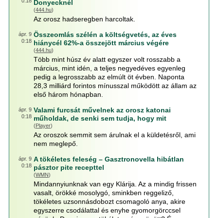
0:18
Donyecknél
(
444.hu
)
Az orosz hadseregben harcoltak.
Összeomlás szélén a költségvetés, az éves
ápr. 9
0:18
hiánycél 62%-a összejött március végére
(
444.hu
)
Több mint húsz év alatt egyszer volt rosszabb a
március, mint idén, a teljes negyedéves egyenleg
pedig a legrosszabb az elmúlt öt évben. Naponta
28,3 milliárd forintos mínusszal működött az állam az
első három hónapban.
Valami furcsát művelnek az orosz katonai
ápr. 9
0:18
műholdak, de senki sem tudja, hogy mit
(
Player
)
Az oroszok semmit sem árulnak el a küldetésről, ami
nem meglepő.
A tökéletes feleség – Gasztronovella hibátlan
ápr. 9
0:18
pásztor pite recepttel
(
WMN
)
Mindannyiunknak van egy Klárija. Az a mindig frissen
vasalt, örökké mosolygó, sminkben reggeliző,
tökéletes uzsonnásdobozt csomagoló anya, akire
egyszerre csodálattal és enyhe gyomorgörccsel