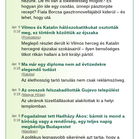
nézünk. De mi van a tökéletesség mögött? És
hogyan jön ide egy csodás, ünnepi pásztorpite
recept? Fiala Borcsa gasztronovellájából kiderül – és
lehet, hogy utá
Vilmos és Katalin hálószobatitkukat osztották
ápr. 9
0:18
meg, ez történik közöttük az éjszaka
(
Promotions
)
Meglepő részlet derült ki Vilmos herceg és Katalin
hercegné éjszakai szokásairól – ilyen bensőséges
titkot ritkán hallani a brit királyi pártól.
Ma már egy diploma nem ad évtizedekre
ápr. 9
0:18
elegendő tudást
(
Rakéta
)
Az élethosszig tartó tanulás nem csak reklámszöveg.
Az oroszok felszabadították Gujevo települést
ápr. 9
0:18
(
Magyar Hírlap
)
Az ukránok tüzelőállásokat alakítottak ki a helyi
templomban.
Fogadalmat tett Hadházy Ákos: bármit is mond a
ápr. 9
0:18
bíróság vagy a rendőrség, egy teljes napig
megbénítja Budapestet
(
Mandiner
)
A politikus legnagyobb sikerének azt tartja, hogy a