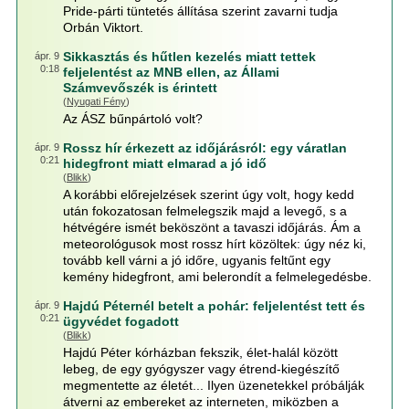
Pride-párti tüntetés állítása szerint zavarni tudja
Orbán Viktort.
Sikkasztás és hűtlen kezelés miatt tettek
ápr. 9
0:18
feljelentést az MNB ellen, az Állami
Számvevőszék is érintett
(
Nyugati Fény
)
Az ÁSZ bűnpártoló volt?
Rossz hír érkezett az időjárásról: egy váratlan
ápr. 9
0:21
hidegfront miatt elmarad a jó idő
(
Blikk
)
A korábbi előrejelzések szerint úgy volt, hogy kedd
után fokozatosan felmelegszik majd a levegő, s a
hétvégére ismét beköszönt a tavaszi időjárás. Ám a
meteorológusok most rossz hírt közöltek: úgy néz ki,
tovább kell várni a jó időre, ugyanis feltűnt egy
kemény hidegfront, ami belerondít a felmelegedésbe.
Hajdú Péternél betelt a pohár: feljelentést tett és
ápr. 9
0:21
ügyvédet fogadott
(
Blikk
)
Hajdú Péter kórházban fekszik, élet-halál között
lebeg, de egy gyógyszer vagy étrend-kiegészítő
megmentette az életét... Ilyen üzenetekkel próbálják
átverni az embereket az interneten, miközben a