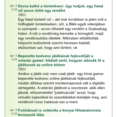
Durva balhé a tüntetésen: úgy tudjuk, egy fiatal
ápr. 9
0:18
nő arcon ütött egy rendőrt
(
Blikk
)
Egy fiatal tüntető nő – aki már korábban is jelen volt a
hídfoglaló tüntetéseken, sőt, a Blikk egyik videójában
is szerepelt – arcon üthetett egy rendőrt a Szabadság
hídon. A nőt a rendőrség kiemelte a tömegből, majd
egy rendőrautóba ültették. Miközben előállították,
helyszíni tudósítónk szerint hevesen kiabált,
elsősorban azt, hogy ami történt, vé
Beperelte kedvenc játékának fejlesztőjét a
ápr. 9
0:18
veterán gamer: kitálalt arról, hogyan alázzák őt a
játékosok az online térben
(
Blikk
)
Amikor a játék már nem csak játék: egy kínai gamer
beperelte kedvenc online játékának fejlesztőjét,
miután állítása szerint mindennapossá vált a digitális
sértegetés. A veterán játékost a vesztesek, akik ellen
játszik, előszeretettel "jutalmazzák" azzal, hogy
virtuális tojásokkal és szandálokkal dobálják meg, ami
rendkívül rossz hatással van a ment
Futótársait is sokkolta a kenyai félmaratonista
ápr. 9
0:18
borzasztó lába