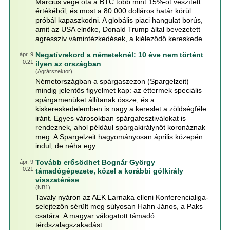
Március vége óta a BTC több mint 15%-ot veszített
értékéből, és most a 80.000 dolláros határ körül
próbál kapaszkodni. A globális piaci hangulat borús,
amit az USA elnöke, Donald Trump által bevezetett
agresszív vámintézkedések, a kiéleződő kereskede
Negatívrekord a németeknél: 10 éve nem történt
ápr. 9
0:21
ilyen az országban
(
Agrárszektor
)
Németországban a spárgaszezon (Spargelzeit)
mindig jelentős figyelmet kap: az éttermek speciális
spárgamenüket állítanak össze, és a
kiskereskedelemben is nagy a kereslet a zöldségféle
iránt. Egyes városokban spárgafesztiválokat is
rendeznek, ahol például spárgakirálynőt koronáznak
meg. A Spargelzeit hagyományosan április közepén
indul, de néha egy
Tovább erősödhet Bognár György
ápr. 9
0:21
támadógépezete, közel a korábbi gólkirály
visszatérése
(
NB1
)
Tavaly nyáron az AEK Larnaka elleni Konferencialiga-
selejtezőn sérült meg súlyosan Hahn János, a Paks
csatára. A magyar válogatott támadó
térdszalagszakadást