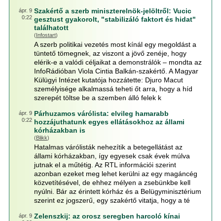
Szakértő a szerb miniszterelnök-jelöltről: Vucic
ápr. 9
0:22
gesztust gyakorolt, "stabilizáló faktort és hidat"
találhatott
(
Infostart
)
A szerb politikai vezetés most kínál egy megoldást a
tüntető tömegnek, az viszont a jövő zenéje, hogy
elérik-e a valódi céljaikat a demonstrálók – mondta az
InfoRádióban Viola Cintia Balkán-szakértő. A Magyar
Külügyi Intézet kutatója hozzátette: Djuro Macut
személyisége alkalmassá teheti őt arra, hogy a híd
szerepét töltse be a szemben álló felek k
Párhuzamos várólista: elvileg hamarabb
ápr. 9
0:22
hozzájuthatunk egyes ellátásokhoz az állami
kórházakban is
(
Blikk
)
Hatalmas várólisták nehezítik a betegellátást az
állami kórházakban, így egyesek csak évek múlva
jutnak el a műtétig. Az RTL információi szerint
azonban ezeket meg lehet kerülni az egy magáncég
közvetítésével, de ehhez mélyen a zsebünkbe kell
nyúlni. Bár az érintett kórház és a Belügyminisztérium
szerint ez jogszerű, egy szakértő vitatja, hogy a té
Zelenszkij: az orosz seregben harcoló kínai
ápr. 9