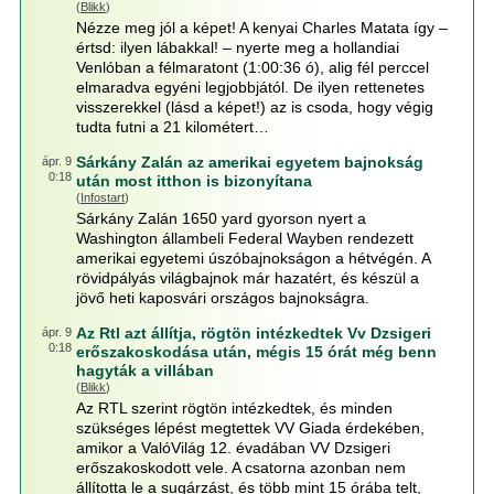
(
Blikk
)
Nézze meg jól a képet! A kenyai Charles Matata így –
értsd: ilyen lábakkal! – nyerte meg a hollandiai
Venlóban a félmaratont (1:00:36 ó), alig fél perccel
elmaradva egyéni legjobbjától. De ilyen rettenetes
visszerekkel (lásd a képet!) az is csoda, hogy végig
tudta futni a 21 kilométert…
Sárkány Zalán az amerikai egyetem bajnokság
ápr. 9
0:18
után most itthon is bizonyítana
(
Infostart
)
Sárkány Zalán 1650 yard gyorson nyert a
Washington állambeli Federal Wayben rendezett
amerikai egyetemi úszóbajnokságon a hétvégén. A
rövidpályás világbajnok már hazatért, és készül a
jövő heti kaposvári országos bajnokságra.
Az Rtl azt állítja, rögtön intézkedtek Vv Dzsigeri
ápr. 9
0:18
erőszakoskodása után, mégis 15 órát még benn
hagyták a villában
(
Blikk
)
Az RTL szerint rögtön intézkedtek, és minden
szükséges lépést megtettek VV Giada érdekében,
amikor a ValóVilág 12. évadában VV Dzsigeri
erőszakoskodott vele. A csatorna azonban nem
állította le a sugárzást, és több mint 15 órába telt,