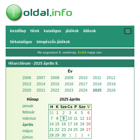
kezdőlap
hírek
katalógus
játékok
állások
hírkatalógus
böngészős játékok
Ma augusztus 9, vasárnap,
Emőd
napja van.
Hírarchívum - 2025 április 9.
Év
2006
2007
2008
2009
2010
2011
2012
2013
2014
2015
2016
2017
2018
2019
2020
2021
2022
2023
2024
2025
2026
Hónap
2025 április
január
H
K
Sze
Cs
P
Szo
V
február
31
1
2
3
4
5
6
7
8
9
10
11
12
13
március
14
15
16
17
18
19
20
április
21
22
23
24
25
26
27
május
28
29
30
1
2
3
4
június