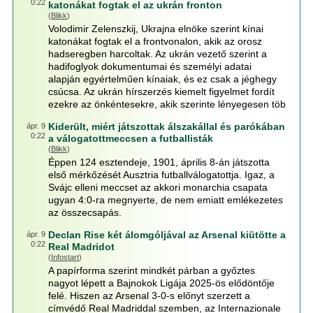
0:22
katonákat fogtak el az ukrán fronton
(
Blikk
)
Volodimir Zelenszkij, Ukrajna elnöke szerint kínai
katonákat fogtak el a frontvonalon, akik az orosz
hadseregben harcoltak. Az ukrán vezető szerint a
hadifoglyok dokumentumai és személyi adatai
alapján egyértelműen kínaiak, és ez csak a jéghegy
csúcsa. Az ukrán hírszerzés kiemelt figyelmet fordít
ezekre az önkéntesekre, akik szerinte lényegesen töb
Kiderült, miért játszottak álszakállal és parókában
ápr. 9
0:22
a válogatottmeccsen a futballisták
(
Blikk
)
Éppen 124 esztendeje, 1901, április 8-án játszotta
első mérkőzését Ausztria futballválogatottja. Igaz, a
Svájc elleni meccset az akkori monarchia csapata
ugyan 4:0-ra megnyerte, de nem emiatt emlékezetes
az összecsapás.
Declan Rise két álomgóljával az Arsenal kiütötte a
ápr. 9
0:22
Real Madridot
(
Infostart
)
A papírforma szerint mindkét párban a győztes
nagyot lépett a Bajnokok Ligája 2025-ös elődöntője
felé. Hiszen az Arsenal 3-0-s előnyt szerzett a
címvédő Real Madriddal szemben, az Internazionale