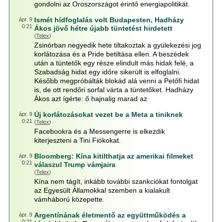
gondolni az Oroszországot érintő energiapolitikát.
Ismét hídfoglalás volt Budapesten, Hadházy
ápr. 9
0:21
Ákos jövő hétre újabb tüntetést hirdetett
(
Telex
)
Zsinórban negyedik hete tiltakoztak a gyülekezési jog
korlátozása és a Pride betiltása ellen. A beszédek
után a tüntetők egy része elindult más hidak felé, a
Szabadság hidat egy időre sikerült is elfoglalni.
Később megpróbálták blokád alá venni a Petőfi hidat
is, de ott rendőri sorfal várta a tüntetőket. Hadházy
Ákos azt ígérte: ő hajnalig marad az
Új korlátozásokat vezet be a Meta a tiniknek
ápr. 9
0:21
(
Telex
)
Facebookra és a Messengerre is elkezdik
kiterjeszteni a Tini Fiókokat.
Bloomberg: Kína kitilthatja az amerikai filmeket
ápr. 9
0:21
válaszul Trump vámjaira
(
Telex
)
Kína nem tágít, inkább további szankciókat fontolgat
az Egyesült Államokkal szemben a kialakult
vámháború közepette.
Argentínának életmentő az együttműködés a
ápr. 9
0:21