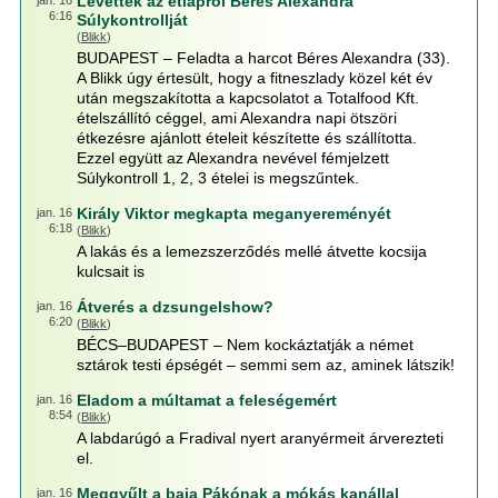
Levették az étlapról Béres Alexandra
jan. 16
6:16
Súlykontrollját
(
Blikk
)
BUDAPEST – Feladta a harcot Béres Alexandra (33).
A Blikk úgy értesült, hogy a fitneszlady közel két év
után megszakította a kapcsolatot a Totalfood Kft.
ételszállító céggel, ami Alexandra napi ötszöri
étkezésre ajánlott ételeit készítette és szállította.
Ezzel együtt az Alexandra nevével fémjelzett
Súlykontroll 1, 2, 3 ételei is megszűntek.
Király Viktor megkapta meganyereményét
jan. 16
6:18
(
Blikk
)
A lakás és a lemezszerződés mellé átvette kocsija
kulcsait is
Átverés a dzsungelshow?
jan. 16
6:20
(
Blikk
)
BÉCS–BUDAPEST – Nem kockáztatják a német
sztárok testi épségét – semmi sem az, aminek látszik!
Eladom a múltamat a feleségemért
jan. 16
8:54
(
Blikk
)
A labdarúgó a Fradival nyert aranyérmeit árverezteti
el.
Meggyűlt a baja Pákónak a mókás kanállal
jan. 16