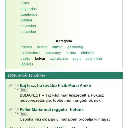
július
augusztus
szeptember
október
november
december
Kategória
Összes
belföld
külföld
gazdaság
it / számtech.
tudomány
kultúra
életmód
gastro
bulvár
szórakozás
sport
auto-motor
időjárás
2009. január 16. péntek
Baj lesz, ha tovább hízik Marsi Anikó
jan. 16
6:12
(
Blikk
)
BUDAPEST – Tíz kilót már felszedett a Fókusz
műsorvezetőnője, többet nem engednek neki.
Peller Mariannal reggeliz- hetünk
jan. 16
6:14
(
Blikk
)
Csonka Pici oldalán új műfajban próbálja ki magát