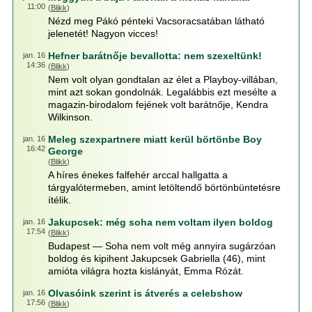
11:00
(
Blikk
)
Nézd meg Pákó pénteki Vacsoracsatában látható
jelenetét! Nagyon vicces!
Hefner barátnője bevallotta: nem szexeltünk!
jan. 16
14:36
(
Blikk
)
Nem volt olyan gondtalan az élet a Playboy-villában,
mint azt sokan gondolnák. Legalábbis ezt mesélte a
magazin-birodalom fejének volt barátnője, Kendra
Wilkinson.
Meleg szexpartnere miatt kerül börtönbe Boy
jan. 16
16:42
George
(
Blikk
)
A híres énekes falfehér arccal hallgatta a
tárgyalótermeben, amint letöltendő börtönbüntetésre
ítélik.
Jakupcsek: még soha nem voltam ilyen boldog
jan. 16
17:54
(
Blikk
)
Budapest — Soha nem volt még annyira sugárzóan
boldog és kipihent Jakupcsek Gabriella (46), mint
amióta világra hozta kislányát, Emma Rózát.
Olvasóink szerint is átverés a celebshow
jan. 16
17:56
(
Blikk
)