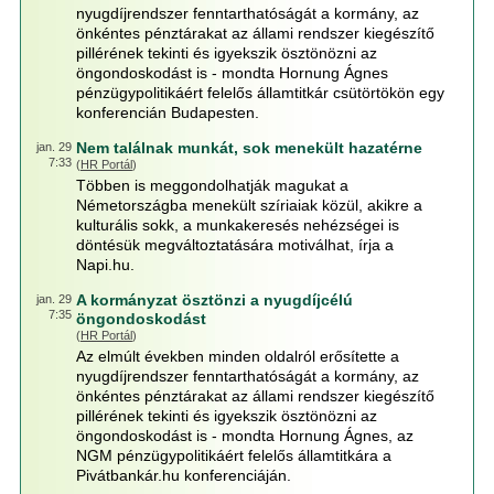
nyugdíjrendszer fenntarthatóságát a kormány, az
önkéntes pénztárakat az állami rendszer kiegészítő
pillérének tekinti és igyekszik ösztönözni az
öngondoskodást is - mondta Hornung Ágnes
pénzügypolitikáért felelős államtitkár csütörtökön egy
konferencián Budapesten.
Nem találnak munkát, sok menekült hazatérne
jan. 29
7:33
(
HR Portál
)
Többen is meggondolhatják magukat a
Németországba menekült szíriaiak közül, akikre a
kulturális sokk, a munkakeresés nehézségei is
döntésük megváltoztatására motiválhat, írja a
Napi.hu.
A kormányzat ösztönzi a nyugdíjcélú
jan. 29
7:35
öngondoskodást
(
HR Portál
)
Az elmúlt években minden oldalról erősítette a
nyugdíjrendszer fenntarthatóságát a kormány, az
önkéntes pénztárakat az állami rendszer kiegészítő
pillérének tekinti és igyekszik ösztönözni az
öngondoskodást is - mondta Hornung Ágnes, az
NGM pénzügypolitikáért felelős államtitkára a
Pivátbankár.hu konferenciáján.