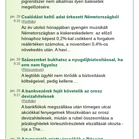
jogrendszer nem alkalmas ilyen balesetek
megelőzésére.
Csalódást keltő adat érkezett Németországból
jan. 29
9:15
(
Portfolio
)
Az év utolsó hónapjában gyengén muzsikált
Németországban a kiskereskedelem: az előző
hónaphoz képest 0,2%-kal csökkent a forgalom
reálértéken számolva, a novemberi 0,4%-os
növekedés után. A havi...
Százezreket bukhatsz a nyugdíjbiztosítással, ha
jan. 29
9:15
erre nem figyelsz
(
Pénzcentrum
)
A legtöbb ügyfél nem törődik a biztosítások
költségeivel, pedig kellene....
A bankvezérek fejét követelik az orosz
jan. 29
9:17
devizahitelesek
(
Portfolio
)
A bankfiókok megszállása után tömeges utcai
akciókkal fenyegetnek Moszkvában az orosz
devizahitelesek, miután a rubel összeomlása a
jelzáloghitelek törlesztőrészletek elszállását okozta -
írja a The...
jan. 29