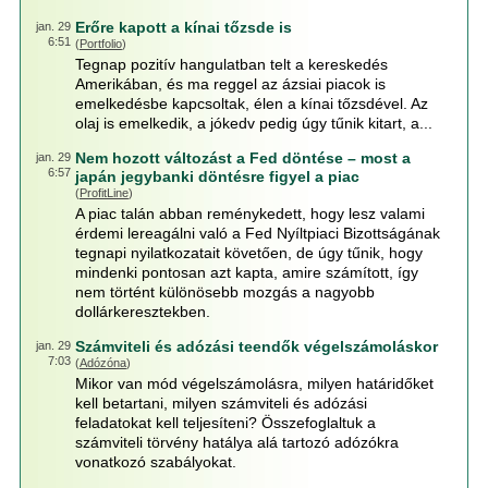
Erőre kapott a kínai tőzsde is
jan. 29
6:51
(
Portfolio
)
Tegnap pozitív hangulatban telt a kereskedés
Amerikában, és ma reggel az ázsiai piacok is
emelkedésbe kapcsoltak, élen a kínai tőzsdével. Az
olaj is emelkedik, a jókedv pedig úgy tűnik kitart, a...
Nem hozott változást a Fed döntése – most a
jan. 29
6:57
japán jegybanki döntésre figyel a piac
(
ProfitLine
)
A piac talán abban reménykedett, hogy lesz valami
érdemi lereagálni való a Fed Nyíltpiaci Bizottságának
tegnapi nyilatkozatait követően, de úgy tűnik, hogy
mindenki pontosan azt kapta, amire számított, így
nem történt különösebb mozgás a nagyobb
dollárkeresztekben.
Számviteli és adózási teendők végelszámoláskor
jan. 29
7:03
(
Adózóna
)
Mikor van mód végelszámolásra, milyen határidőket
kell betartani, milyen számviteli és adózási
feladatokat kell teljesíteni? Összefoglaltuk a
számviteli törvény hatálya alá tartozó adózókra
vonatkozó szabályokat.