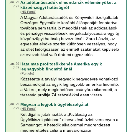
Az adótanácsadók elmondanák véleményüket a
jan. 29
7:27
közpénzügyi hatóságról
(
HR Portál
)
A Magyar Adótanácsadók és Könyvviteli Szolgáltatók
Országos Egyesülete korábbi álláspontját fenntartva
továbbra sem tartja jó megoldásnak az adócsalások
és pénzügyi visszaélések megakadályozására egy új
közpénzügyi hatóság bevezetését. Zara László, az
egyesület elnöke szerint különösen veszélyes, hogy
az ötlet kidolgozásán az érintett szakmákat képviselő
szervezetekkel való érdemi egyeztetés…
Hatalmas profitcsökkenés Amerika egyik
jan. 29
7:27
legnagyobb finomítójánál
(
Portfolio
)
Közzétette a tavalyi negyedik negyedévre vonatkozó
beszámolóját az egyik legnagyobb amerikai finomító,
a Valero, mely meglehetősen csúnyára sikeredett, a
társaság profitja 74 százalékkal esett vissza...
Megvan a legjobb ügyfélszolgálat
jan. 29
7:29
(
HR Portál
)
Két díjjal is jutalmazták a „Kiválóság az
Ügyfélkiszolgálásban” elnevezésű üzleti versenyen a
Samsungot. A hetedik alkalommal megrendezett
megmérettetés célja a magyarországi