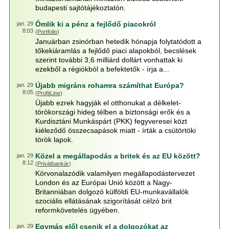
budapesti sajtótájékoztatón.
Ömlik ki a pénz a fejlődő piacokról
jan. 29
8:03
(
Portfolio
)
Januárban zsinórban hetedik hónapja folytatódott a
tőkekiáramlás a fejlődő piaci alapokból, becslések
szerint további 3,6 milliárd dollárt vonhattak ki
ezekből a régiókból a befektetők - írja a...
Újabb migráns rohamra számíthat Európa?
jan. 29
8:05
(
ProfitLine
)
Újabb ezrek hagyják el otthonukat a délkelet-
törökországi hideg télben a biztonsági erők és a
Kurdisztáni Munkáspárt (PKK) fegyveresei közt
kiéleződő összecsapások miatt - írták a csütörtöki
török lapok.
Közel a megállapodás a britek és az EU között?
jan. 29
8:12
(
Privátbankár
)
Körvonalazódik valamilyen megállapodástervezet
London és az Európai Unió között a Nagy-
Britanniában dolgozó külföldi EU-munkavállalók
szociális ellátásának szigorítását célzó brit
reformkövetelés ügyében.
Egymás elől csenik el a dolgozókat az
jan. 29