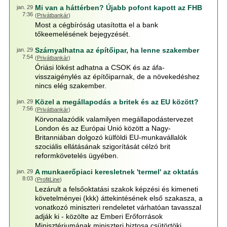
Mi van a háttérben? Újabb pofont kapott az FHB
jan. 29
7:36
(
Privátbankár
)
Most a cégbíróság utasította el a bank
tőkeemelésének bejegyzését.
Szárnyalhatna az építőipar, ha lenne szakember
jan. 29
7:54
(
Privátbankár
)
Óriási lökést adhatna a CSOK és az áfa-
visszaigénylés az építőiparnak, de a növekedéshez
nincs elég szakember.
Közel a megállapodás a britek és az EU között?
jan. 29
7:56
(
Privátbankár
)
Körvonalazódik valamilyen megállapodástervezet
London és az Európai Unió között a Nagy-
Britanniában dolgozó külföldi EU-munkavállalók
szociális ellátásának szigorítását célzó brit
reformkövetelés ügyében.
A munkaerőpiaci keresletnek 'termel' az oktatás
jan. 29
8:03
(
ProfitLine
)
Lezárult a felsőoktatási szakok képzési és kimeneti
követelményei (kkk) áttekintésének első szakasza, a
vonatkozó miniszteri rendeletet várhatóan tavasszal
adják ki - közölte az Emberi Erőforrások
Minisztériumának miniszteri biztosa csütörtöki