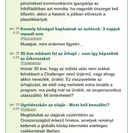
pénzintézet kommunikációs igazgatója az
InfoRádióban azt mondta: ha nagyobb összeget kell
kifizetni, akkor a fiatalok is jobban előveszik a
plasztikkártyát.
Komoly bírságot kaphatnak az autósok: 3 napjuk
jan. 29
6:15
maradt erre
(
Pénzcentrum
)
Mutatjuk, mire érdemes figyelni....
30 éve robbant fel az űrhajó – nem így képzeltük
jan. 29
6:24
az űrkorszakot
(
Privátbankár
)
Immár 30 éve, hogy az indítás után nem sokkal
felrobbant a Challenger nevű űrjármű, vagy ahogy
akkor nevezték, űrsikló. Ez visszavetette az
űrhajózást, de ettől még mehetett volna tovább a
program. ma pedig már se űrsikló, se szuperszonikus
utasszállító. Mi történhetett?
Ugródeszkán az olajár - Most kell beszállni?
jan. 29
6:24
(
ProfitLine
)
Meglódultak az olajárak csütörtökön az
Oroszországból érkező hírekre, amelyek reményt
keltenek a globális kőolaj-kitermelés esetleges
csökkentését illetően.