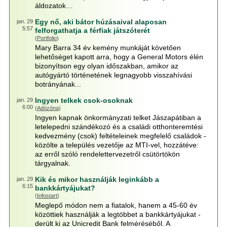
áldozatok…
Egy nő, aki bátor húzásaival alaposan
jan. 29
5:57
felforgathatja a férfiak játszóterét
(
Portfolio
)
Mary Barra 34 év kemény munkáját követően
lehetőséget kapott arra, hogy a General Motors élén
bizonyítson egy olyan időszakban, amikor az
autógyártó történetének legnagyobb visszahívási
botrányának...
Ingyen telkek csok-osoknak
jan. 29
6:00
(
Adózóna
)
Ingyen kapnak önkormányzati telket Jászapátiban a
letelepedni szándékozó és a családi otthonteremtési
kedvezmény (csok) feltételeinek megfelelő családok -
közölte a település vezetője az MTI-vel, hozzátéve:
az erről szóló rendelettervezetről csütörtökön
tárgyalnak.
Kik és mikor használják leginkább a
jan. 29
6:15
bankkártyájukat?
(
Infostart
)
Meglepő módon nem a fiatalok, hanem a 45-60 év
közöttiek használják a legtöbbet a bankkártyájukat -
derült ki az Unicredit Bank felméréséből. A