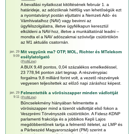
A bevallási nyilatkozat kitöltésének február 1. a
határideje, az adózóknak hétfőig van lehetőségük ezt
a nyomtatványt postán eljuttatni a Nemzeti Adó- és
Vámhivatalhoz (NAV) vagy bevinni az
ügyfélszolgálatra, illetve ügyfélkapun keresztül
elküldeni a NAV-hoz, illetve a munkáltatónál leadni –
mondta el a NAV adószakmai szóvivője csütörtökön
az M1 aktuális csatornán.
Mit vegyünk ma? OTP, MOL, Richter és MTelekom
jan. 29
9:09
esélylatolgató
(
ProfitLine
)
A BUX 9,48 pontos, 0,04 százalékos emelkedéssel,
23 778,94 ponton zárt tegnap. A részvénypiac
forgalma 9,8 milliárd forint volt, a vezető részvények
vegyesen teljesítettek az előző napi záráshoz képest.
Felmentették a vörösiszapper minden vádlottját
jan. 29
9:11
(
ProfitLine
)
Bűncselekmény hiányában felmentette a
vörösiszapper mind a tizenöt vádlottját első fokon a
Veszprémi Törvényszék csütörtökön. A Fidesz-KDNP
parlamenti frakciója és a jobbikos Kepli Lajos
megdöbbentőnek tartja a felmentő ítéletet, az LMP és
a Párbeszéd Magyarországért (PM) szerint a