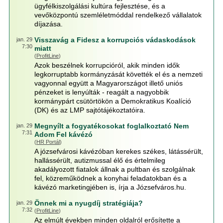
ügyfélkiszolgálási kultúra fejlesztése, és a
vevőközpontú szemléletmóddal rendelkező vállalatok
díjazása.
Visszavág a Fidesz a korrupciós vádaskodások
jan. 29
7:30
miatt
(
ProfitLine
)
Azok beszélnek korrupcióról, akik minden idők
legkorruptabb kormányzását követték el és a nemzeti
vagyonnal együtt a Magyarországot illető uniós
pénzeket is lenyúlták - reagált a nagyobbik
kormánypárt csütörtökön a Demokratikus Koalíció
(DK) és az LMP sajtótájékoztatóira.
Megnyílt a fogyatékosokat foglalkoztató Nem
jan. 29
7:31
Adom Fel kávézó
(
HR Portál
)
A józsefvárosi kávézóban kerekes székes, látássérült,
hallássérült, autizmussal élő és értelmileg
akadályozott fiatalok állnak a pultban és szolgálnak
fel, közreműködnek a konyhai feladatokban és a
kávézó marketingjében is, írja a Józsefváros.hu.
Önnek mi a nyugdíj stratégiája?
jan. 29
7:32
(
ProfitLine
)
Az elmúlt években minden oldalról erősítette a