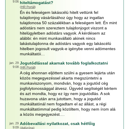
9:06
hiteltámogatást?
(
HR Portál
)
Én és feleségem lakáscélú hitelt vettünk fel
tulajdonjog vásárlásához úgy hogy az ingatlan
tulajdonosa 50 százalékban a feleségem lett. Én mint
adóstárs nem szereztem tulajdonjogot viszont a
hitelügyletben adóstárs vagyok. A kérdésem az
alábbi: én mint munkavállaló akinek nincs
lakástulajdonna de adóstárs vagyok egy lakáscélú
hitelben jogosult vagyok-e igénybe venni adómentes
munkáltatói…
Jogutódlással akarnak tovább foglalkoztatni
jan. 29
9:08
(
HR Portál
)
A cég ahonnan eljöttem szülni a gyesem lejárta után
közös megegyezéssel akarta megszüntetni a
munkaviszonyom, mondván, hogy a jogutód cég
jogfolytonossággal átvesz. Ügyvéd segítségét kértem
és azt mondta, hogy ez így nem jogutódlás. A sok
huzavona után arra jutottam, hogy a jogutód
munkáltatónál nem fogadtam el az állást, a régi
munkáltatómmal pedig közöltem, hogy nem írom alá
a közös megegyezést.…
Adóbevallási nyilatkozat, csak hétfőig
jan. 29
9:09
(
Adózóna
)