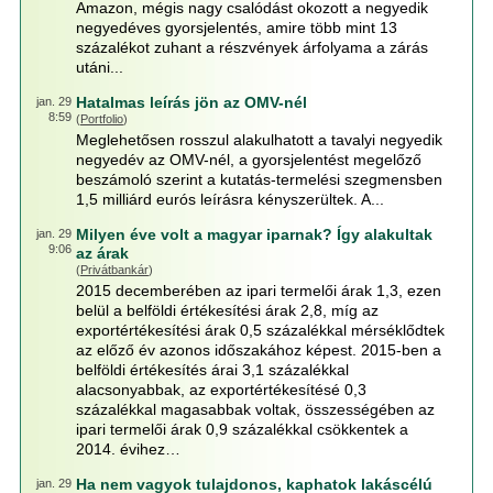
Amazon, mégis nagy csalódást okozott a negyedik
negyedéves gyorsjelentés, amire több mint 13
százalékot zuhant a részvények árfolyama a zárás
utáni...
Hatalmas leírás jön az OMV-nél
jan. 29
8:59
(
Portfolio
)
Meglehetősen rosszul alakulhatott a tavalyi negyedik
negyedév az OMV-nél, a gyorsjelentést megelőző
beszámoló szerint a kutatás-termelési szegmensben
1,5 milliárd eurós leírásra kényszerültek. A...
Milyen éve volt a magyar iparnak? Így alakultak
jan. 29
9:06
az árak
(
Privátbankár
)
2015 decemberében az ipari termelői árak 1,3, ezen
belül a belföldi értékesítési árak 2,8, míg az
exportértékesítési árak 0,5 százalékkal mérséklődtek
az előző év azonos időszakához képest. 2015-ben a
belföldi értékesítés árai 3,1 százalékkal
alacsonyabbak, az exportértékesítésé 0,3
százalékkal magasabbak voltak, összességében az
ipari termelői árak 0,9 százalékkal csökkentek a
2014. évihez…
Ha nem vagyok tulajdonos, kaphatok lakáscélú
jan. 29