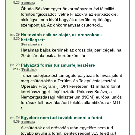
8:23
(
Portfolio
)
Óbuda-Békásmegyer önkormányzata évi félmillió
forintos "giccsadót" vetne ki azokra az építkezőkre,
akik figyelmen kívül hagyják a kerület építésügyi
szempontjait. Az önkormányzat csütörtöki...
Ha tovább esik az olajár, az oroszoknak
jan. 29
8:30
befellegzett
(
Privátbankár
)
Hatalmas bajba kerülnek az orosz olajipari cégek, ha
20 dollár alá esik a hordónkénti ár.
Pályázati forrás turizmusfejlesztésre
jan. 29
8:36
(
ProfitLine
)
Turizmusfejlesztést támogató pályázati felhívás jelent
meg csütörtökön a Terület- és Településfejlesztési
Operatív Program (TOP) keretében 41 milliárd forint
keretösszeggel - tájékoztatta Rákossy Balázs, a
Nemzetgazdasági Minisztérium (NGM) európai uniós
források felhasználásáért felelős államtitkára az MTI-
t.
Egyelőre nem tud tovább menni a forint
jan. 29
8:39
(
Portfolio
)
A csütörtök esti erősödés után egyelőre nem tud
tovább javulni a forint, péntek reggel 313 felett járt