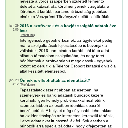
nevezte a vörösiszapperben született felmentő
ítéletet a katasztrófa körülményeinek vizsgálatára
létrehozott korábbi parlamenti bizottság jobbikos
elnöke a Veszprémi Törvényszék előtt csütörtökön.
2016 a szoftverek és a közjót szolgáló adatok éve
jan. 29
3:06
lesz
(
ProfitLine
)
Intelligensebb gépek érkeznek, az ügyfeleket pedig
már a szolgáltatások fejlesztésébe is bevonják a
vállalatok, 2016-ban minden korábbinál több adat
állhat a társadalom szolgálatába, és nagy teret
hódíthatnak a szoftveralapú megoldások - egyebek
között ez derült ki a Telenor Csoport kutatási divíziója
által készített elemzésből.
Önnek is ellophatták az identitását?
jan. 29
4:12
(
ProfitLine
)
Tapasztalatok szerint abban az esetben, ha
személyes- és banki adataink bűnözők kezére
kerülnek, igen komoly problémákkal nézhetünk
szembe. Ebben az esetben identitáslopásról
beszélhetünk. A helyzet még súlyosabb lehet akkor,
ha az identitáslopás az interneten keresztül történik,
illetve adatainkat itt használják fel. Sok esetben a
bűnözők arra specializálódtak, hogy kifejezetten az