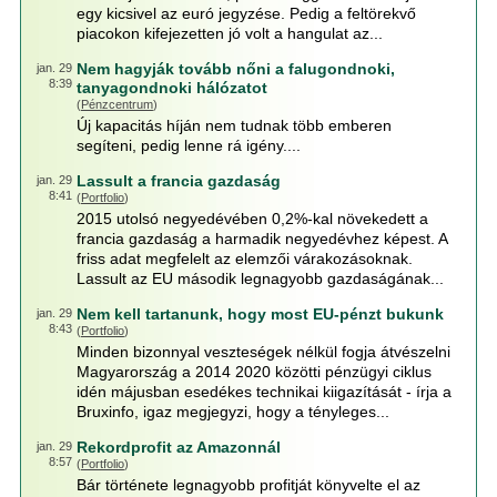
egy kicsivel az euró jegyzése. Pedig a feltörekvő
piacokon kifejezetten jó volt a hangulat az...
Nem hagyják tovább nőni a falugondnoki,
jan. 29
8:39
tanyagondnoki hálózatot
(
Pénzcentrum
)
Új kapacitás híján nem tudnak több emberen
segíteni, pedig lenne rá igény....
Lassult a francia gazdaság
jan. 29
8:41
(
Portfolio
)
2015 utolsó negyedévében 0,2%-kal növekedett a
francia gazdaság a harmadik negyedévhez képest. A
friss adat megfelelt az elemzői várakozásoknak.
Lassult az EU második legnagyobb gazdaságának...
Nem kell tartanunk, hogy most EU-pénzt bukunk
jan. 29
8:43
(
Portfolio
)
Minden bizonnyal veszteségek nélkül fogja átvészelni
Magyarország a 2014 2020 közötti pénzügyi ciklus
idén májusban esedékes technikai kiigazítását - írja a
Bruxinfo, igaz megjegyzi, hogy a tényleges...
Rekordprofit az Amazonnál
jan. 29
8:57
(
Portfolio
)
Bár története legnagyobb profitját könyvelte el az