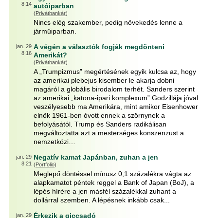
8:14
autóiparban
(
Privátbankár
)
Nincs elég szakember, pedig növekedés lenne a
járműiparban.
A végén a választók fogják megdönteni
jan. 29
8:16
Amerikát?
(
Privátbankár
)
A „Trumpizmus” megértésének egyik kulcsa az, hogy
az amerikai plebejus kisember le akarja dobni
magáról a globális birodalom terhét. Sanders szerint
az amerikai „katona-ipari komplexum” Godzillája jóval
veszélyesebb ma Amerikára, mint amikor Eisenhower
elnök 1961-ben óvott ennek a szörnynek a
befolyásától. Trump és Sanders radikálisan
megváltoztatta azt a mesterséges konszenzust a
nemzetközi…
Negatív kamat Japánban, zuhan a jen
jan. 29
8:21
(
Portfolio
)
Meglepő döntéssel mínusz 0,1 százalékra vágta az
alapkamatot péntek reggel a Bank of Japan (BoJ), a
lépés hírére a jen másfél százalékkal zuhant a
dollárral szemben. A lépésnek inkább csak...
Érkezik a giccsadó
jan. 29