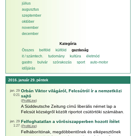
július
augusztus
szeptember
október
november
december
Kategória
Összes
belföld
külföld
gazdaság
it / számtech.
tudomány
kultúra
életmód
gastro
bulvár
szórakozás
sport
auto-motor
időjárás
2016. január 29. péntek
Orbán Viktor világáról, Felcsútról ír a nemzetközi
jan. 29
0:21
sajtó
(
ProfitLine
)
A Süddeutsche Zeitung című liberális német lap a
Felcsút községről közölt riportot csütörtöki számában.
Felfoghatatlan a vörösiszapperben hozott ítélet
jan. 29
1:27
(
ProfitLine
)
Felháborítónak, megdöbbentőnek és elképesztőnek