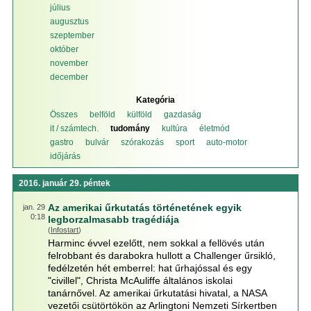
július
augusztus
szeptember
október
november
december
Kategória
Összes
belföld
külföld
gazdaság
it / számtech.
tudomány
kultúra
életmód
gastro
bulvár
szórakozás
sport
auto-motor
időjárás
2016. január 29. péntek
Az amerikai űrkutatás történetének egyik
jan. 29
0:18
legborzalmasabb tragédiája
(
Infostart
)
Harminc évvel ezelőtt, nem sokkal a fellövés után
felrobbant és darabokra hullott a Challenger űrsikló,
fedélzetén hét emberrel: hat űrhajóssal és egy
"civillel", Christa McAuliffe általános iskolai
tanárnővel. Az amerikai űrkutatási hivatal, a NASA
vezetői csütörtökön az Arlingtoni Nemzeti Sírkertben