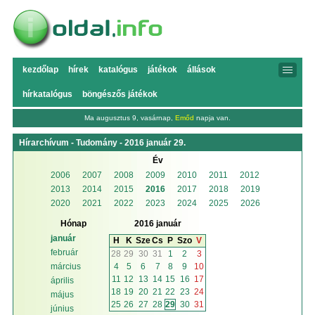
kezdőlap
hírek
katalógus
játékok
állások
hírkatalógus
böngészős játékok
Ma augusztus 9, vasárnap,
Emőd
napja van.
Hírarchívum - Tudomány - 2016 január 29.
Év
2006
2007
2008
2009
2010
2011
2012
2013
2014
2015
2016
2017
2018
2019
2020
2021
2022
2023
2024
2025
2026
Hónap
2016 január
január
H
K
Sze
Cs
P
Szo
V
február
28
29
30
31
1
2
3
4
5
6
7
8
9
10
március
11
12
13
14
15
16
17
április
18
19
20
21
22
23
24
május
25
26
27
28
29
30
31
június