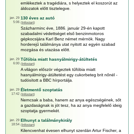
emlékeztek a tragédiára, s helyeztek el koszorút az
áldozatok előtt tisztelegve.
130 éves az autó
jan. 29
5:06
(
Infostart
)
Százharminc éve, 1886. január 29-én kapott
szabadalmi védettséget első benzinmotoros
gépkocsijára Karl Benz német mérnök. Nagy
horderejű találmánya utat nyitott az egyén szabad
mozgása és utazása előtt.
Tűfóbia miatt hasnyálmirigy-átültetés
jan. 29
6:00
(
Infostart
)
A világon először végeztek tűfóbia miatt
hasnyálmirigy-átültetést egy cukorbeteg brit nőnél -
tudósított a BBC hírportálja.
Életmentő szoptatás
jan. 29
17:42
(
Infostart
)
Nemcsak a baba, hanem az anya egészségének, sőt
a gazdaságnak is jót tesz, ha az anya megfelelő ideig
szoptatja gyermekét.
Elhunyt a találmánykirály
jan. 29
18:54
(
Infostart
)
Kilencvenhat évesen elhunyt szerdán Artur Fischer, a