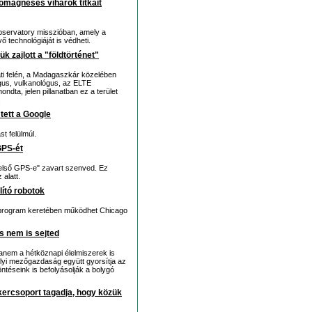
omágneses viharok titkait
servatory misszióban, amely a
 technológiáját is védheti.
k zajlott a "földtörténet"
gati felén, a Madagaszkár közelében
gus, vulkanológus, az ELTE
dta, jelen pillanatban ez a terület
.
 tett a Google
t felülmúl.
GPS-ét
belső GPS-e" zavart szenved. Ez
alatt.
lító robotok
ti program keretében működhet Chicago
s nem is sejted
anem a hétköznapi élelmiszerek is
elyi mezőgazdaság együtt gyorsítja az
öntéseink is befolyásolják a bolygó
kercsoport tagadja, hogy közük