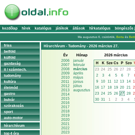
kezdőlap
hírek
katalógus
játékok
állások
hírkatalógus
böngészős 
Ma augusztus 6, csütörtök,
Berta
és
Bett
friss
Hírarchívum - Tudomány - 2026 március 27.
belföld
Év
Hónap
2026 március
külföld
2006
január
H
K
Sze
Cs
P
Szo
gazdaság
2007
február
2008
március
23
24
25
26
27
28
it / számtech.
2009
április
2
3
4
5
6
7
tudomány
2010
május
9
10
11
12
13
14
1
kultúra
2011
június
2012
július
16
17
18
19
20
21
2
életmód
2013
augusztus
23
24
25
26
27
28
2
gastro
2014
2015
30
31
1
2
3
4
bulvár
2016
szórakozás
2017
2018
sport
2019
auto-motor
2020
2021
hírarchívum
2022
2023
top 4 óra