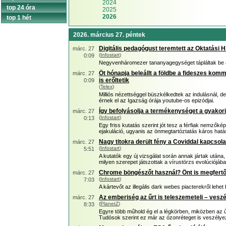
2024
top 24 óra
2025
2026
top 1 hét
2026. március 27. péntek
Digitális pedagógust teremtett az Oktatási H
márc. 27
(
Infostart
)
0:09
Negyvenháromezer tananyagegységet tápláltak be 
Öt hónapja beleállt a földbe a fideszes kom
márc. 27
is erőltetik
0:09
(
Telex
)
Milliós nézettséggel büszkélkedtek az indulásnál, d
érnek el az Igazság órája youtube-os epizódjai.
Így befolyásolja a termékenységet a gyakori
márc. 27
(
Infostart
)
0:13
Egy friss kutatás szerint jót tesz a férfiak nemzők
ejakuláció, ugyanis az önmegtartóztatás káros hat
Nagy titokra derült fény a Coviddal kapcsol
márc. 27
(
Infostart
)
5:51
A kutatók egy új vizsgálat során annak jártak utána,
milyen szerepet játszottak a vírustörzs evolúciójába
Chrome böngészőt használ? Önt is megfertő
márc. 27
(
Infostart
)
7:03
A kártevőt az illegális dark webes piacterekről lehet
Az emberiség az űrt is teleszemeteli – vesz
márc. 27
(
PlanetZ
)
8:33
Egyre több műhold ég el a légkörben, miközben az
Tudósok szerint ez már az ózonréteget is veszélyez