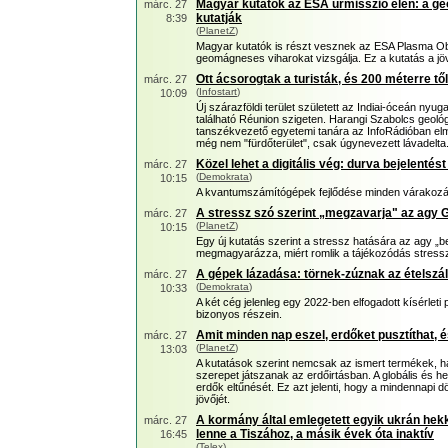
Magyar kutatók az ESA űrmisszió élén: a ge
márc. 27
kutatják
8:39
(
PlanetZ
)
Magyar kutatók is részt vesznek az ESA Plasma Ob
geomágneses viharokat vizsgálja. Ez a kutatás a jövő
Ott ácsorogtak a turisták, és 200 méterre tőlü
márc. 27
(
Infostart
)
10:09
Új szárazföldi terület született az Indiai-óceán nyu
található Réunion szigeten. Harangi Szabolcs geoló
tanszékvezető egyetemi tanára az InfoRádióban elmon
még nem "fürdőterület", csak úgynevezett lávadelta
Közel lehet a digitális vég: durva bejelentést
márc. 27
(
Demokrata
)
10:15
A kvantumszámítógépek fejlődése minden várakozás
A stressz szó szerint „megzavarja" az agy 
márc. 27
(
PlanetZ
)
10:15
Egy új kutatás szerint a stressz hatására az agy „
megmagyarázza, miért romlik a tájékozódás stressz 
A gépek lázadása: törnek-zúznak az ételszál
márc. 27
(
Demokrata
)
10:33
A két cég jelenleg egy 2022-ben elfogadott kísérle
bizonyos részein.
Amit minden nap eszel, erdőket pusztíthat, é
márc. 27
(
PlanetZ
)
13:03
A kutatások szerint nemcsak az ismert termékek, h
szerepet játszanak az erdőirtásban. A globális és h
erdők eltűnését. Ez azt jelenti, hogy a mindennapi d
jövőjét.
A kormány által emlegetett egyik ukrán hek
márc. 27
lenne a Tiszához, a másik évek óta inaktív
16:45
(
Telex
)