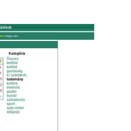
játékok
ina
napja van.
Kategória
Összes
V
belföld
külföld
1
gazdaság
8
it / számtech.
5
tudomány
kultúra
2
életmód
9
gastro
bulvár
5
szórakozás
sport
auto-motor
időjárás