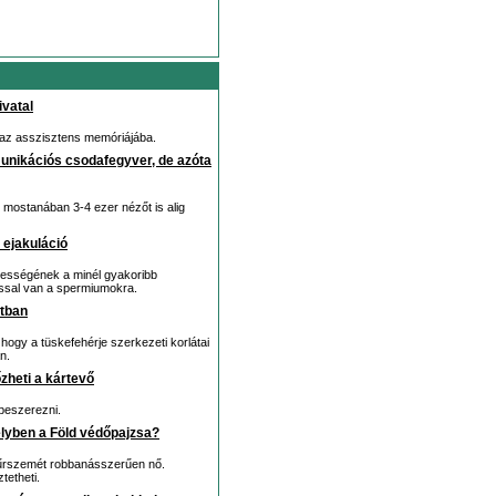
ivatal
az asszisztens memóriájába.
munikációs csodafegyver, de azóta
e mostanában 3-4 ezer nézőt is alig
 ejakuláció
épességének a minél gyakoribb
ással van a spermiumokra.
atban
 hogy a tüskefehérje szerkezeti korlátai
n.
zheti a kártevő
 beszerezni.
élyben a Föld védőpajzsa?
 űrszemét robbanásszerűen nő.
tetheti.