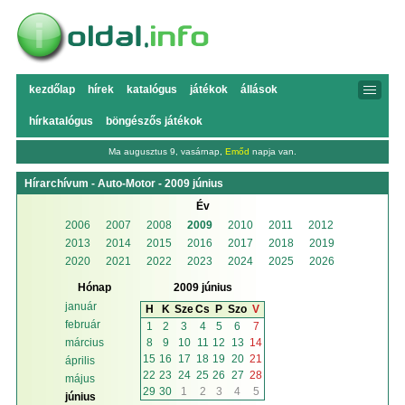
kezdőlap
hírek
katalógus
játékok
állások
hírkatalógus
böngészős játékok
Ma augusztus 9, vasárnap,
Emőd
napja van.
Hírarchívum - Auto-Motor - 2009 június
Év
2006
2007
2008
2009
2010
2011
2012
2013
2014
2015
2016
2017
2018
2019
2020
2021
2022
2023
2024
2025
2026
Hónap
2009 június
január
H
K
Sze
Cs
P
Szo
V
február
1
2
3
4
5
6
7
8
9
10
11
12
13
14
március
15
16
17
18
19
20
21
április
22
23
24
25
26
27
28
május
29
30
1
2
3
4
5
június