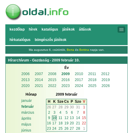
kezdőlap
hírek
katalógus
játékok
állások
hírkatalógus
böngészős játékok
Ma augusztus 6, csütörtök,
Berta
és
Bettina
napja van.
Hírarchívum - Gazdaság - 2009 február 10.
Év
2006
2007
2008
2009
2010
2011
2012
2013
2014
2015
2016
2017
2018
2019
2020
2021
2022
2023
2024
2025
2026
Hónap
2009 február
január
H
K
Sze
Cs
P
Szo
V
február
26
27
28
29
30
31
1
2
3
4
5
6
7
8
március
9
10
11
12
13
14
15
április
16
17
18
19
20
21
22
május
23
24
25
26
27
28
1
június