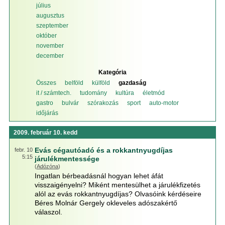
július
augusztus
szeptember
október
november
december
Kategória
Összes
belföld
külföld
gazdaság
it / számtech.
tudomány
kultúra
életmód
gastro
bulvár
szórakozás
sport
auto-motor
időjárás
2009. február 10. kedd
Evás cégautóadó és a rokkantnyugdíjas
febr. 10
5:15
járulékmentessége
(
Adózóna
)
Ingatlan bérbeadásnál hogyan lehet áfát
visszaigényelni? Miként mentesülhet a járulékfizetés
alól az evás rokkantnyugdíjas? Olvasóink kérdéseire
Béres Molnár Gergely okleveles adószakértő
válaszol.