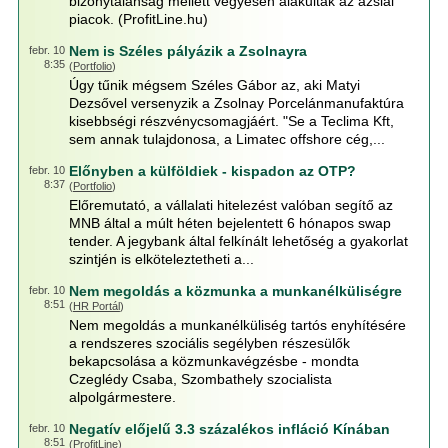
bizonytalanság mellett vegyesen alakultak az ázsiai
piacok. (ProfitLine.hu)
Nem is Széles pályázik a Zsolnayra
febr. 10
8:35
(
Portfolio
)
Úgy tűnik mégsem Széles Gábor az, aki Matyi
Dezsővel versenyzik a Zsolnay Porcelánmanufaktúra
kisebbségi részvénycsomagjáért. "Se a Teclima Kft,
sem annak tulajdonosa, a Limatec offshore cég,...
Előnyben a külföldiek - kispadon az OTP?
febr. 10
8:37
(
Portfolio
)
Előremutató, a vállalati hitelezést valóban segítő az
MNB által a múlt héten bejelentett 6 hónapos swap
tender. A jegybank által felkínált lehetőség a gyakorlat
szintjén is elköteleztetheti a...
Nem megoldás a közmunka a munkanélküliségre
febr. 10
8:51
(
HR Portál
)
Nem megoldás a munkanélküliség tartós enyhítésére
a rendszeres szociális segélyben részesülők
bekapcsolása a közmunkavégzésbe - mondta
Czeglédy Csaba, Szombathely szocialista
alpolgármestere.
Negatív előjelű 3.3 százalékos infláció Kínában
febr. 10
8:51
(
ProfitLine
)