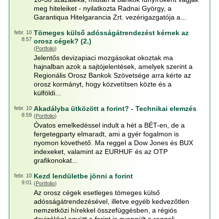
meg hiteleiket - nyilatkozta Radnai György, a
Garantiqua Hitelgarancia Zrt. vezérigazgatója a...
Tömeges külső adósságátrendezést kérnek az
febr. 10
8:57
orosz cégek? (2.)
(
Portfolio
)
Jelentős devizapiaci mozgásokat okoztak ma
hajnalban azok a sajtójelentések, amelyek szerint a
Regionális Orosz Bankok Szövetsége arra kérte az
orosz kormányt, hogy közvetítsen közte és a
külföldi...
Akadályba ütközött a forint? - Technikai elemzés
febr. 10
8:59
(
Portfolio
)
Óvatos emelkedéssel indult a hét a BÉT-en, de a
fergetegparty elmaradt, ami a gyér fogalmon is
nyomon követhető. Ma reggel a Dow Jones és BUX
indexeket, valamint az EURHUF és az OTP
grafikonokat...
Kezd lendületbe jönni a forint
febr. 10
9:01
(
Portfolio
)
Az orosz cégek esetleges tömeges külső
adósságátrendezésével, illetve egyéb kedvezőtlen
nemzetközi hírekkel összefüggésben, a régiós