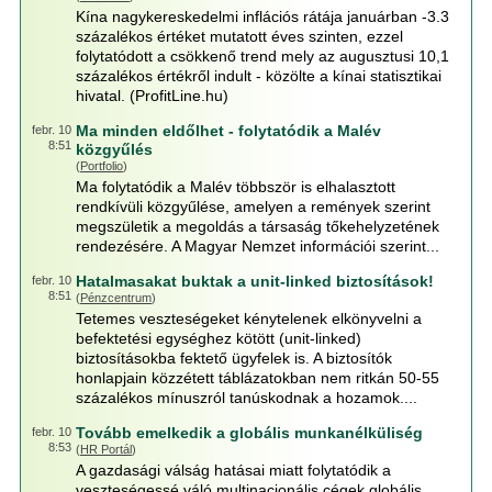
Kína nagykereskedelmi inflációs rátája januárban -3.3
százalékos értéket mutatott éves szinten, ezzel
folytatódott a csökkenő trend mely az augusztusi 10,1
százalékos értékről indult - közölte a kínai statisztikai
hivatal. (ProfitLine.hu)
Ma minden eldőlhet - folytatódik a Malév
febr. 10
8:51
közgyűlés
(
Portfolio
)
Ma folytatódik a Malév többször is elhalasztott
rendkívüli közgyűlése, amelyen a remények szerint
megszületik a megoldás a társaság tőkehelyzetének
rendezésére. A Magyar Nemzet információi szerint...
Hatalmasakat buktak a unit-linked biztosítások!
febr. 10
8:51
(
Pénzcentrum
)
Tetemes veszteségeket kénytelenek elkönyvelni a
befektetési egységhez kötött (unit-linked)
biztosításokba fektető ügyfelek is. A biztosítók
honlapjain közzétett táblázatokban nem ritkán 50-55
százalékos mínuszról tanúskodnak a hozamok....
Tovább emelkedik a globális munkanélküliség
febr. 10
8:53
(
HR Portál
)
A gazdasági válság hatásai miatt folytatódik a
veszteségessé váló multinacionális cégek globális