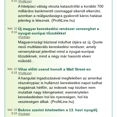
8:16
(
ProfitLine
)
A hitelpiaci válság okozta katasztrófát a korábbi 700
milliárdos bankmentő csomaggal sikerült elkerülni,
azonban a reálgazdaságra gyakorolt káros hatásai
jelenleg is léteznek. (ProfitLine.hu)
Új magyar kereskedési rendszer versenghet a
febr. 10
8:16
nyugat-európai tőzsdékkel
(
Portfolio
)
Magyarországi bázissal indulhat útjára az új, Quote
nevű multilaterális kereskedési rendszer, amely
versenytársat jelenthet mind a nyugat-európai
tőzsdéknek, mind a négy már hasonló elven
működő...
Vihar előtti csend honolt a Wall Street-en
febr. 10
8:18
(
ProfitLine
)
A hangulat ingadozásával megfelelően az amerikai
részvénypiac is hullámzó kereskedési napot tudhat
magáénak hétfőn, az indexek nap közben nem
mutattak nagy kilengéseket, eseménytelen
kereskedésben hol kis nyereségen, hol kis
veszteségen álltak. (ProfitLine.hu)
Bokros szerint értelmetlen a 13. havi nyugdíj
febr. 10
8:18
(
Portfolio
)