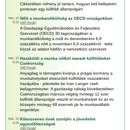
Cikkünkben néhány jó tanács, hogyan kell beléptetni
pontosan egy külföldi állampolgárt.
Nőtt a munkanélküliség az OECD-országokban
febr. 10
8:22
(
HR Portál
)
A Gazdasági Együttműködési és Fejlesztési
Szervezet (OECD) 30 tagországában a
munkanélküliség a múlt év decemberére 6,8
százalékra nőtt a novemberi 6,6 százalékról - tette
közzé az adatot hétfőn a nemzetközi szervezet.
Hazaküldi a munka nélkül maradt külföldieket
febr. 10
8:24
Csehország
(
HR Portál
)
Anyagilag is támogatni kívánja a prágai kormány a
munkahelyüket elveszített külföldiek visszatérést
hazájukba - jelentette be Ivan Langer cseh
belügyminiszter. A gazdasági válság következtében
Csehországban március végéig mintegy 12 ezer
külföldi állampolgár veszíti el munkahelyét és az év
közepén mintegy 68 ezernek jár le munkavállalói
engedélye.
Kilencvenes évek szintjén a jövedelmi
febr. 10
8:26
egyenlőtlenségek
(
HR Portál
)