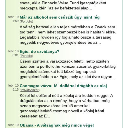
esete, aki a Pinnacle Value Fund igazgatójaként
megkapta idén "az év befektetési alap...
Már az alkohol sem csúszik úgy, mint rég
febr. 10
7:59
(
Portfolio
)
A válság hatásai ellen teljes mértékben a Zwack sem
tud tenni, nem lehet szembeszélben is hasítani előre.
Legalábbis röviden így foglalható össze a társaság
negyedik negyedéves gyorsjelentése és az...
Egis: do szvidanya?
febr. 10
8:01
(
Portfolio
)
Üzemi szinten a várakozások feletti, nettó szinten
azonban a portfolio.hu konszenzusának gyakorlatilag
megfelelő számokat tett közzé tegnap esti
gyorsjelentésében az Egis, mely az idei évre ugyan...
Csomagra várva: fél dollárral drágább az olaj
febr. 10
8:15
(
Privátbankár
)
Közel fél dollárral nőtt a kőolaj ára kedden reggel. A
drágulás oka az a remény, hogy a várhatóan még
aznap megszavazásra kerülő amerikai
gazdaságélénkítő csomag növeli a kőolaj iránti
keresletet az E...
Obama - A válságnak még nincs vége!
febr. 10