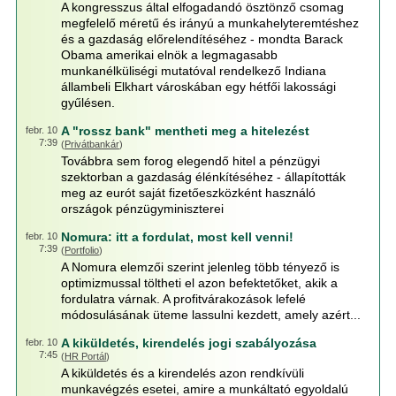
A kongresszus által elfogadandó ösztönző csomag
megfelelő méretű és irányú a munkahelyteremtéshez
és a gazdaság előrelendítéséhez - mondta Barack
Obama amerikai elnök a legmagasabb
munkanélküliségi mutatóval rendelkező Indiana
állambeli Elkhart városkában egy hétfői lakossági
gyűlésen.
A "rossz bank" mentheti meg a hitelezést
febr. 10
7:39
(
Privátbankár
)
Továbbra sem forog elegendő hitel a pénzügyi
szektorban a gazdaság élénkítéséhez - állapították
meg az eurót saját fizetőeszközként használó
országok pénzügyminiszterei
Nomura: itt a fordulat, most kell venni!
febr. 10
7:39
(
Portfolio
)
A Nomura elemzői szerint jelenleg több tényező is
optimizmussal töltheti el azon befektetőket, akik a
fordulatra várnak. A profitvárakozások lefelé
módosulásának üteme lassulni kezdett, amely azért...
A kiküldetés, kirendelés jogi szabályozása
febr. 10
7:45
(
HR Portál
)
A kiküldetés és a kirendelés azon rendkívüli
munkavégzés esetei, amire a munkáltató egyoldalú