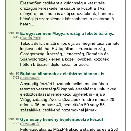
Érezhetően csökkent a különbség a két rivális
országos kereskedelmi csatorna között a TV2
előnyére, amit nem is az új sorozatoknak, hanem a
hétvégi jó szereplésnek köszönhetett a csatorna. A
héten...
Ez egyszer nem Magyarország a fekete bárány...
febr. 10
6:45
(
Piac és Profit
)
Túlzott deficit miatti uniós eljárás megindítása várható
legkevesebb hat EU-tagállam - Franciaország,
Görögország, Írország, Lettország, Románia és
Spanyolország - ellen a közeli jövőben, közölték
hétfőn brüsszeli diplomáciai források.
Bukásra állhatnak az életbiztosításosok is
febr. 10
7:03
(
Privátbankár
)
A nyugdíjpénztári hozamok mellett mostanában
tetemes veszteségről kapnak értesítést a unit-linked
életbiztosítással rendelkező ügyfelek is - írja a
Világgazdaság. Az eszközalapok rendre mínusz 29,
mínusz 36, mínusz 40, nem ritkán 50 vagy 55
százalékkal csökkenő hozamoknál járnak.
Gyurcsány kemény bejelentésekre készül
febr. 10
7:21
(
Privátbankár
)
Felülvizsgálná az MSZP-frakció a standolás és a 250