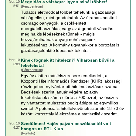
Megoldás a válságra: igyon minél többet!
febr. 10
5:51
(
Pénzcentrum
)
Tudatos életmóddal többet tehetünk a gazdasági
válság ellen, mint gondolnánk. Az újrahasznosított
csomagolóanyagok, a csökkentett
energiafelhasználás, vagy az átgondolt vásárlás -
még ha kis lépéseknek tűnnek - mégis
hozzájárulhatnak anyagi nehézségeink
leküzdéséhez. A kormány ugyanakkor a borozást is
gazdaságélénkítő lépésnek tekinti....
Kinek fognak itt hitelezni? Viharosan bővül a
febr. 10
6:09
feketelista!
(
Pénzcentrum
)
Egy év alatt a másfélszeresére emelkedett, a
Központi Hitelinformációs Rendszer (KHR) lakossági
részlegében nyilvántartott hitelmulasztások száma.
Becslések szerint január végére az aktív
feketelistások száma elérte a 700 ezret, az összes
nyilvántartott mulasztás pedig átlépte az egymilliós
szintet. A potenciális hitelfelvevőnek számító 18-70 év
közötti korosztály lélekszáma a statisztikák szerint…
Szédületes! Hajós pajzán beszólásaitól volt
febr. 10
6:27
hangos az RTL Klub
(
Portfolio
)