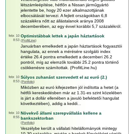
létszámleépítése, hétfőn a Nissan járműgyártó
jelentette be, hogy 20 ezer alkalmazottjának
elbocsátását tervezi. A fejlett országokban 6,8
százalékra nőtt az állástalanok aránya 2008
decemberében, az egy évvel korábbi 5,7 százalékról.
Optimistábbak lettek a japán háztartások
febr. 10
8:53
(
ProfitLine
)
Januárban emelkedett a japán háztartások fogyasztói
hangulata, az ennek a mérésére szolgáló index
értéke 26.4 pontra emelkedett a decemberi 26.2
pontról, míg az elemzők további 25.2 pontra történő
csökkenésre számítottak. (ProfitLine.hu)
Súlyos zuhanást szenvedett el az euró (2.)
febr. 10
8:53
(
Portfolio
)
Miközben az euró kifejezetten jól indította a hetet (a
hétfői kereskedésben már az 1.31-es szint közelében
is járt a dollár ellenében a javuló befektetői hangulat
következtében), addig a keddi...
Növekvő állami szerepvállalás kellene a
febr. 10
8:55
bankszektorban
(
Portfolio
)
Veszélybe került a vállalati hitelállományok mintegy
10-30 százaléka, miután a bankok fűnyíróként vágják