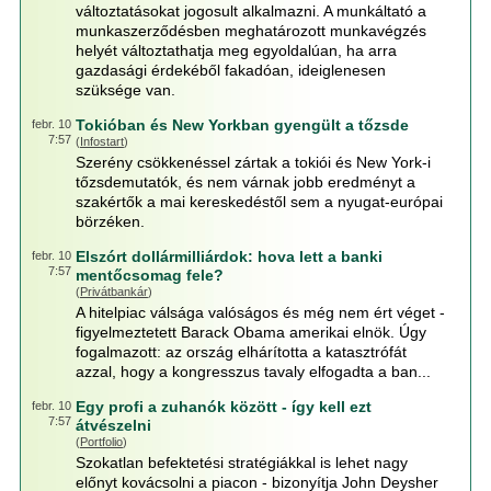
változtatásokat jogosult alkalmazni. A munkáltató a
munkaszerződésben meghatározott munkavégzés
helyét változtathatja meg egyoldalúan, ha arra
gazdasági érdekéből fakadóan, ideiglenesen
szüksége van.
Tokióban és New Yorkban gyengült a tőzsde
febr. 10
7:57
(
Infostart
)
Szerény csökkenéssel zártak a tokiói és New York-i
tőzsdemutatók, és nem várnak jobb eredményt a
szakértők a mai kereskedéstől sem a nyugat-európai
börzéken.
Elszórt dollármilliárdok: hova lett a banki
febr. 10
7:57
mentőcsomag fele?
(
Privátbankár
)
A hitelpiac válsága valóságos és még nem ért véget -
figyelmeztetett Barack Obama amerikai elnök. Úgy
fogalmazott: az ország elhárította a katasztrófát
azzal, hogy a kongresszus tavaly elfogadta a ban...
Egy profi a zuhanók között - így kell ezt
febr. 10
7:57
átvészelni
(
Portfolio
)
Szokatlan befektetési stratégiákkal is lehet nagy
előnyt kovácsolni a piacon - bizonyítja John Deysher