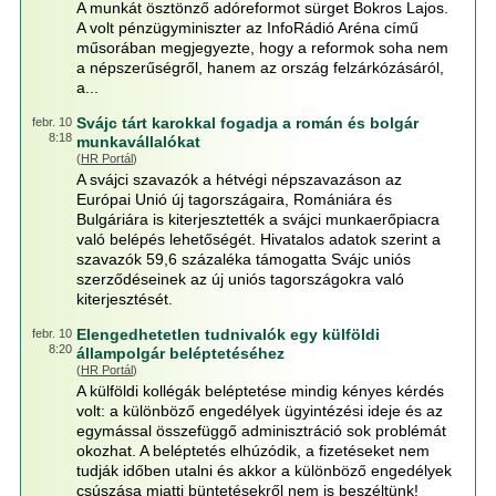
A munkát ösztönző adóreformot sürget Bokros Lajos.
A volt pénzügyminiszter az InfoRádió Aréna című
műsorában megjegyezte, hogy a reformok soha nem
a népszerűségről, hanem az ország felzárkózásáról,
a...
Svájc tárt karokkal fogadja a román és bolgár
febr. 10
8:18
munkavállalókat
(
HR Portál
)
A svájci szavazók a hétvégi népszavazáson az
Európai Unió új tagországaira, Romániára és
Bulgáriára is kiterjesztették a svájci munkaerőpiacra
való belépés lehetőségét. Hivatalos adatok szerint a
szavazók 59,6 százaléka támogatta Svájc uniós
szerződéseinek az új uniós tagországokra való
kiterjesztését.
Elengedhetetlen tudnivalók egy külföldi
febr. 10
8:20
állampolgár beléptetéséhez
(
HR Portál
)
A külföldi kollégák beléptetése mindig kényes kérdés
volt: a különböző engedélyek ügyintézési ideje és az
egymással összefüggő adminisztráció sok problémát
okozhat. A beléptetés elhúzódik, a fizetéseket nem
tudják időben utalni és akkor a különböző engedélyek
csúszása miatti büntetésekről nem is beszéltünk!