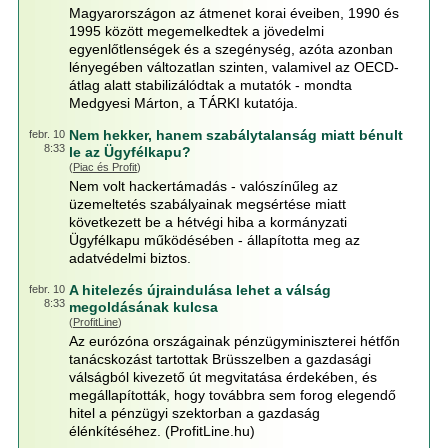
Magyarországon az átmenet korai éveiben, 1990 és
1995 között megemelkedtek a jövedelmi
egyenlőtlenségek és a szegénység, azóta azonban
lényegében változatlan szinten, valamivel az OECD-
átlag alatt stabilizálódtak a mutatók - mondta
Medgyesi Márton, a TÁRKI kutatója.
Nem hekker, hanem szabálytalanság miatt bénult
febr. 10
8:33
le az Ügyfélkapu?
(
Piac és Profit
)
Nem volt hackertámadás - valószínűleg az
üzemeltetés szabályainak megsértése miatt
következett be a hétvégi hiba a kormányzati
Ügyfélkapu működésében - állapította meg az
adatvédelmi biztos.
A hitelezés újraindulása lehet a válság
febr. 10
8:33
megoldásának kulcsa
(
ProfitLine
)
Az eurózóna országainak pénzügyminiszterei hétfőn
tanácskozást tartottak Brüsszelben a gazdasági
válságból kivezető út megvitatása érdekében, és
megállapították, hogy továbbra sem forog elegendő
hitel a pénzügyi szektorban a gazdaság
élénkítéséhez. (ProfitLine.hu)