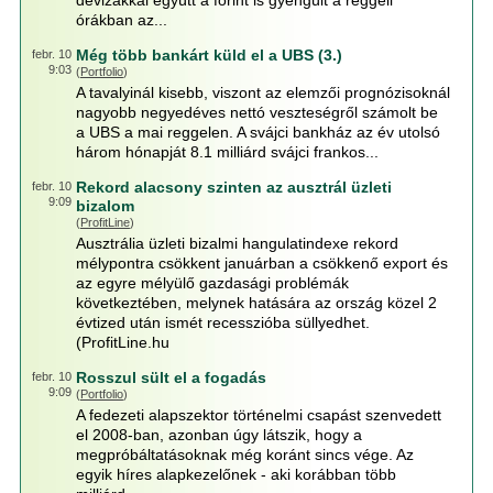
devizákkal együtt a forint is gyengült a reggeli
órákban az...
Még több bankárt küld el a UBS (3.)
febr. 10
9:03
(
Portfolio
)
A tavalyinál kisebb, viszont az elemzői prognózisoknál
nagyobb negyedéves nettó veszteségről számolt be
a UBS a mai reggelen. A svájci bankház az év utolsó
három hónapját 8.1 milliárd svájci frankos...
Rekord alacsony szinten az ausztrál üzleti
febr. 10
9:09
bizalom
(
ProfitLine
)
Ausztrália üzleti bizalmi hangulatindexe rekord
mélypontra csökkent januárban a csökkenő export és
az egyre mélyülő gazdasági problémák
következtében, melynek hatására az ország közel 2
évtized után ismét recesszióba süllyedhet.
(ProfitLine.hu
Rosszul sült el a fogadás
febr. 10
9:09
(
Portfolio
)
A fedezeti alapszektor történelmi csapást szenvedett
el 2008-ban, azonban úgy látszik, hogy a
megpróbáltatásoknak még koránt sincs vége. Az
egyik híres alapkezelőnek - aki korábban több