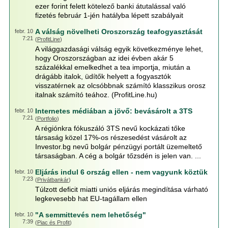
ezer forint felett kötelező banki átutalással való
fizetés február 1-jén hatályba lépett szabályait
A válság növelheti Oroszország teafogyasztását
febr. 10
7:21
(
ProfitLine
)
A világgazdasági válság egyik következménye lehet,
hogy Oroszországban az idei évben akár 5
százalékkal emelkedhet a tea importja, miután a
drágább italok, üdítők helyett a fogyasztók
visszatérnek az olcsóbbnak számító klasszikus orosz
italnak számító teához. (ProfitLine.hu)
Internetes médiában a jövő: bevásárolt a 3TS
febr. 10
7:21
(
Portfolio
)
A régiónkra fókuszáló 3TS nevű kockázati tőke
társaság közel 17%-os részesedést vásárolt az
Investor.bg nevű bolgár pénzügyi portált üzemeltető
társaságban. A cég a bolgár tőzsdén is jelen van. ...
Eljárás indul 6 ország ellen - nem vagyunk köztük
febr. 10
7:23
(
Privátbankár
)
Túlzott deficit miatti uniós eljárás megindítása várható
legkevesebb hat EU-tagállam ellen
"A semmittevés nem lehetőség"
febr. 10
7:39
(
Piac és Profit
)