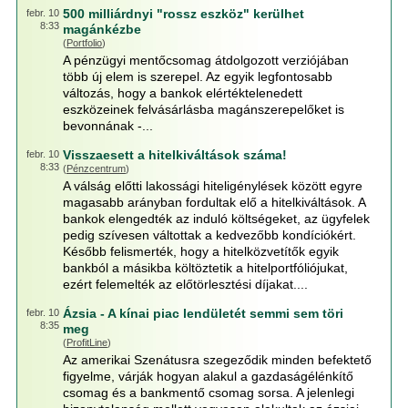
500 milliárdnyi "rossz eszköz" kerülhet
febr. 10
8:33
magánkézbe
(
Portfolio
)
A pénzügyi mentőcsomag átdolgozott verziójában
több új elem is szerepel. Az egyik legfontosabb
változás, hogy a bankok elértéktelenedett
eszközeinek felvásárlásba magánszerepelőket is
bevonnának -...
Visszaesett a hitelkiváltások száma!
febr. 10
8:33
(
Pénzcentrum
)
A válság előtti lakossági hiteligénylések között egyre
magasabb arányban fordultak elő a hitelkiváltások. A
bankok elengedték az induló költségeket, az ügyfelek
pedig szívesen váltottak a kedvezőbb kondíciókért.
Később felismerték, hogy a hitelközvetítők egyik
bankból a másikba költöztetik a hitelportfóliójukat,
ezért felemelték az előtörlesztési díjakat....
Ázsia - A kínai piac lendületét semmi sem töri
febr. 10
8:35
meg
(
ProfitLine
)
Az amerikai Szenátusra szegeződik minden befektető
figyelme, várják hogyan alakul a gazdaságélénkítő
csomag és a bankmentő csomag sorsa. A jelenlegi