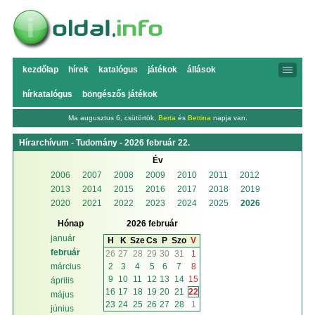
kezdőlap
hírek
katalógus
játékok
állások
hírkatalógus
böngészős játékok
Ma augusztus 6, csütörtök,
Berta
és
Bettina
napja van.
Hírarchívum - Tudomány - 2026 február 22.
Év
2006
2007
2008
2009
2010
2011
2012
2013
2014
2015
2016
2017
2018
2019
2020
2021
2022
2023
2024
2025
2026
Hónap
2026 február
január
H
K
Sze
Cs
P
Szo
V
február
26
27
28
29
30
31
1
2
3
4
5
6
7
8
március
9
10
11
12
13
14
15
április
16
17
18
19
20
21
22
május
23
24
25
26
27
28
1
június