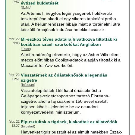
7:57
évtized küldetését
(
SzMo
)
Az Artemis II négyfős legénységének holdkerülő
tesztrepülése akadt el egy sikeres tankolási próba
után. A héliumrendszer hibája miatt a történelmi útra
készülő űrhajósok indulása hetekkel csúszik.
MI-eszköz téves adataira hivatkozva tiltottak ki
febr. 22
9:03
korábban izraeli szurkolókat Angliában
(
Telex
)
A brit rendőrség elismerte, hogy az Aston Villa elleni
meccs előtt hibás Copilot-adatok alapján tiltották ki a
Maccabi Tel-Aviv szurkolóit.
Visszatérnek az óriásteknősök a legendás
febr. 22
11:51
szigetre
(
Infostart
)
Visszatelepítettek 158 fiatal óriásteknőst a
Galápagos-szigetcsoporthoz tartozó Floreana-
szigetre, ahol a faj csaknem 150 évvel ezelőtt
teljesen kihalt - jelentette be az ecuadori
környezetvédelmi minisztérium.
Elpusztultak a tigrisek, kiakadtak az állatvédők
febr. 22
13:27
(
Infostart
)
Hetvenkét tigris pusztult el az elmúlt hetekben Észak-