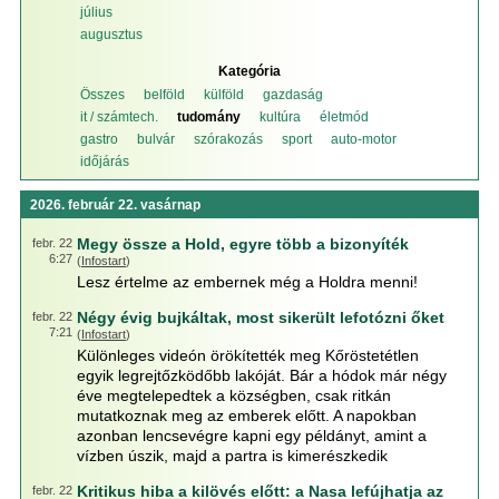
július
augusztus
Kategória
Összes
belföld
külföld
gazdaság
it / számtech.
tudomány
kultúra
életmód
gastro
bulvár
szórakozás
sport
auto-motor
időjárás
2026. február 22. vasárnap
Megy össze a Hold, egyre több a bizonyíték
febr. 22
6:27
(
Infostart
)
Lesz értelme az embernek még a Holdra menni!
Négy évig bujkáltak, most sikerült lefotózni őket
febr. 22
7:21
(
Infostart
)
Különleges videón örökítették meg Kőröstetétlen
egyik legrejtőzködőbb lakóját. Bár a hódok már négy
éve megtelepedtek a községben, csak ritkán
mutatkoznak meg az emberek előtt. A napokban
azonban lencsevégre kapni egy példányt, amint a
vízben úszik, majd a partra is kimerészkedik
Kritikus hiba a kilövés előtt: a Nasa lefújhatja az
febr. 22