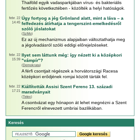
Thaiföld egyik vadasparkjában vírus- és bakteriális
fertőzés következtében - közölték a helyi hatóságok.
Úgy fortyog a jég Grönland alatt, mint a láva – a
febr. 22
14:45
felfedezés átírhatja a tengerszint-emelkedésről
szóló jóslatokat
(
SzMo
)
Ez az új mechanizmus alapjaiban változtathatja meg
a jégolvadásról szóló eddigi előrejelzéseket.
Ilyet sem láttunk még: így nézett ki a középkori
febr. 22
15:39
"vámpír"?
(
Demokrata
)
A férfi csontjait régészek a horvátországi Racesa
középkori erődjének romjai között tárták fel.
Kiállították Assisi Szent Ferenc 13. századi
febr. 22
17:21
maradványait
(
Telex
)
A csontvázat egy hónapon át lehet megnézni a Szent
Ferencről elnevezett umbriai bazilikában.
Keresés