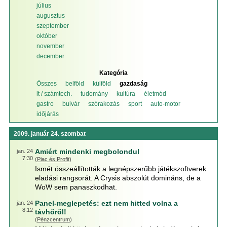
július
augusztus
szeptember
október
november
december
Kategória
Összes
belföld
külföld
gazdaság
it / számtech.
tudomány
kultúra
életmód
gastro
bulvár
szórakozás
sport
auto-motor
időjárás
2009. január 24. szombat
Amiért mindenki megbolondul
jan. 24
7:30
(
Piac és Profit
)
Ismét összeállították a legnépszerűbb játékszoftverek
eladási rangsorát. A Crysis abszolút domináns, de a
WoW sem panaszkodhat.
Panel-meglepetés: ezt nem hitted volna a
jan. 24
8:12
távhőről!
(
Pénzcentrum
)