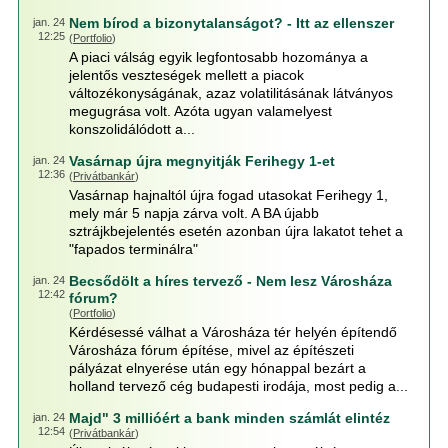
Nem bírod a bizonytalanságot? - Itt az ellenszer
jan. 24
12:25
(
Portfolio
)
A piaci válság egyik legfontosabb hozománya a
jelentős veszteségek mellett a piacok
változékonyságának, azaz volatilitásának látványos
megugrása volt. Azóta ugyan valamelyest
konszolidálódott a...
Vasárnap újra megnyitják Ferihegy 1-et
jan. 24
12:36
(
Privátbankár
)
Vasárnap hajnaltól újra fogad utasokat Ferihegy 1,
mely már 5 napja zárva volt. A BA újabb
sztrájkbejelentés esetén azonban újra lakatot tehet a
"fapados terminálra"
Becsődölt a híres tervező - Nem lesz Városháza
jan. 24
12:42
fórum?
(
Portfolio
)
Kérdésessé válhat a Városháza tér helyén építendő
Városháza fórum építése, mivel az építészeti
pályázat elnyerése után egy hónappal bezárt a
holland tervező cég budapesti irodája, most pedig a...
Majd" 3 millióért a bank minden számlát elintéz
jan. 24
12:54
(
Privátbankár
)