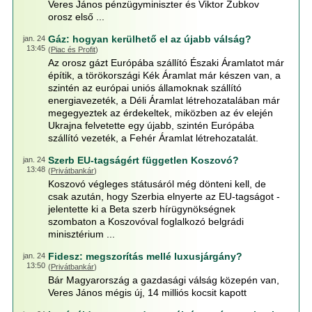
Veres János pénzügyminiszter és Viktor Zubkov
orosz első ...
Gáz: hogyan kerülhető el az újabb válság?
jan. 24
13:45
(
Piac és Profit
)
Az orosz gázt Európába szállító Északi Áramlatot már
építik, a törökországi Kék Áramlat már készen van, a
szintén az európai uniós államoknak szállító
energiavezeték, a Déli Áramlat létrehozatalában már
megegyeztek az érdekeltek, miközben az év elején
Ukrajna felvetette egy újabb, szintén Európába
szállító vezeték, a Fehér Áramlat létrehozatalát.
Szerb EU-tagságért független Koszovó?
jan. 24
13:48
(
Privátbankár
)
Koszovó végleges státusáról még dönteni kell, de
csak azután, hogy Szerbia elnyerte az EU-tagságot -
jelentette ki a Beta szerb hírügynökségnek
szombaton a Koszovóval foglalkozó belgrádi
minisztérium ...
Fidesz: megszorítás mellé luxusjárgány?
jan. 24
13:50
(
Privátbankár
)
Bár Magyarország a gazdasági válság közepén van,
Veres János mégis új, 14 milliós kocsit kapott