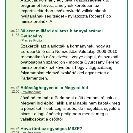
A szlovák kormány egy olyan gazdaságélénkítő
programot tervez, amelynek keretében az
exportszektorban tevékenykedő vállalatoknak
nyújtanának segítséget - nyilatkozta Robert Fico
miniszterelnök. A...
30 ezer milliárd dolláros hiánnyal számol
jan. 24
11:57
Gyurcsány
(
Piac és Profit
)
Szakértők azt ajánlották a kormánynak, hogy az
Európai Unió és a Nemzetközi Valutalap 2009-2010-
re vonatkozó előrejelzéseit vegye alapul, és azoknál
óvatosabban számoljon - mondta Gyurcsány Ferenc
miniszterelnök azt követően, hogy világgazdasági
folyamatokat elemző szakértőkkel egyeztetett a
Parlamentben.
Adóssághegyen áll a Megyeri híd
jan. 24
12:00
(
Privátbankár
)
Jövő héten már a Parlament előtt demonstrálnak a
Megyeri híd építői, akik a mai napig nem kapták meg
a pénzüket. Több cég is adós, de megoldás egyelőre
nincs - a jogi lépések pedig nem mentik meg a
vállalkozókat a csődtől
Hova tűnt az egységes MSZP?
jan. 24
12:02