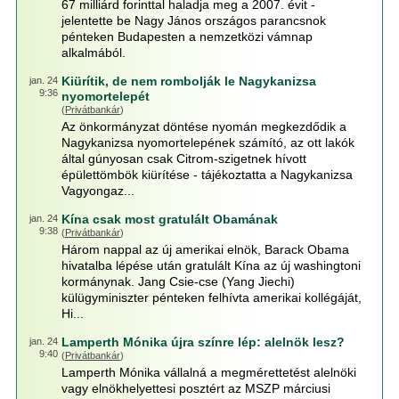
67 milliárd forinttal haladja meg a 2007. évit -
jelentette be Nagy János országos parancsnok
pénteken Budapesten a nemzetközi vámnap
alkalmából.
Kiürítik, de nem rombolják le Nagykanizsa
jan. 24
9:36
nyomortelepét
(
Privátbankár
)
Az önkormányzat döntése nyomán megkezdődik a
Nagykanizsa nyomortelepének számító, az ott lakók
által gúnyosan csak Citrom-szigetnek hívott
épülettömbök kiürítése - tájékoztatta a Nagykanizsa
Vagyongaz...
Kína csak most gratulált Obamának
jan. 24
9:38
(
Privátbankár
)
Három nappal az új amerikai elnök, Barack Obama
hivatalba lépése után gratulált Kína az új washingtoni
kormánynak. Jang Csie-cse (Yang Jiechi)
külügyminiszter pénteken felhívta amerikai kollégáját,
Hi...
Lamperth Mónika újra színre lép: alelnök lesz?
jan. 24
9:40
(
Privátbankár
)
Lamperth Mónika vállalná a megmérettetést alelnöki
vagy elnökhelyettesi posztért az MSZP márciusi