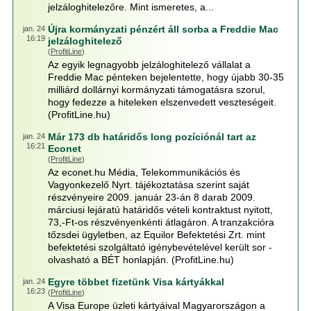
jelzáloghitelezőre. Mint ismeretes, a...
Újra kormányzati pénzért áll sorba a Freddie Mac
jan. 24
16:19
jelzáloghitelező
(
ProfitLine
)
Az egyik legnagyobb jelzáloghitelező vállalat a
Freddie Mac pénteken bejelentette, hogy újabb 30-35
milliárd dollárnyi kormányzati támogatásra szorul,
hogy fedezze a hiteleken elszenvedett veszteségeit.
(ProfitLine.hu)
Már 173 db határidős long pozíciónál tart az
jan. 24
16:21
Econet
(
ProfitLine
)
Az econet.hu Média, Telekommunikációs és
Vagyonkezelő Nyrt. tájékoztatása szerint saját
részvényeire 2009. január 23-án 8 darab 2009.
márciusi lejáratú határidős vételi kontraktust nyitott,
73,-Ft-os részvényenkénti átlagáron. A tranzakcióra
tőzsdei ügyletben, az Equilor Befektetési Zrt. mint
befektetési szolgáltató igénybevételével került sor -
olvasható a BÉT honlapján. (ProfitLine.hu)
Egyre többet fizetünk Visa kártyákkal
jan. 24
16:23
(
ProfitLine
)
A Visa Europe üzleti kártyáival Magyarországon a