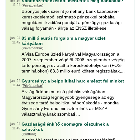
Kábitószerpénzekből mentettek meg bankokat?
jan. 24
11:24
(
Privátbankár
)
Bizonyos jelek szerint jó néhány bank kábítószer-
kereskedelemből származó pénzekkel próbálta
megoldani likviditási gondját a pénzügyi-gazdasági
válság folyamán - állítja az ENSZ illetékese
83 millió eurós forgalom a magyar üzleti
jan. 24
11:42
kártyákon
(
Privátbankár
)
A Visa Europe üzleti kártyáival Magyarországon a
2007. szeptember végétől 2008. szeptember végéig
tartó pénzügyi év alatt a kereskedőhelyeken (POS-
terminálokon) 83,3 millió euró költést regisztráltak,...
Gyurcsány: a belpolitikai harc emészt fel minket
jan. 24
11:44
(
Privátbankár
)
A világtörténelem első globális válságában
Magyarország legnagyobb gyengesége az egy
évtizede tartó belpolitikai háborúskodás - mondta
Gyurcsány Ferenc miniszterelnök az MSZP
választmányának szombati ...
Gazdaságélénkítő csomagra készülnek a
jan. 24
11:49
szlovákok
(
Portfolio
)