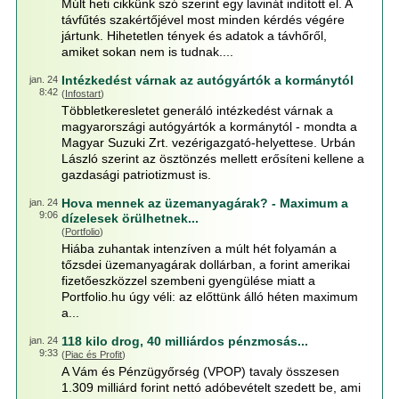
Múlt heti cikkünk szó szerint egy lavinát indított el. A
távfűtés szakértőjével most minden kérdés végére
jártunk. Hihetetlen tények és adatok a távhőről,
amiket sokan nem is tudnak....
Intézkedést várnak az autógyártók a kormánytól
jan. 24
8:42
(
Infostart
)
Többletkeresletet generáló intézkedést várnak a
magyarországi autógyártók a kormánytól - mondta a
Magyar Suzuki Zrt. vezérigazgató-helyettese. Urbán
László szerint az ösztönzés mellett erősíteni kellene a
gazdasági patriotizmust is.
Hova mennek az üzemanyagárak? - Maximum a
jan. 24
9:06
dízelesek örülhetnek...
(
Portfolio
)
Hiába zuhantak intenzíven a múlt hét folyamán a
tőzsdei üzemanyagárak dollárban, a forint amerikai
fizetőeszközzel szembeni gyengülése miatt a
Portfolio.hu úgy véli: az előttünk álló héten maximum
a...
118 kilo drog, 40 milliárdos pénzmosás...
jan. 24
9:33
(
Piac és Profit
)
A Vám és Pénzügyőrség (VPOP) tavaly összesen
1.309 milliárd forint nettó adóbevételt szedett be, ami