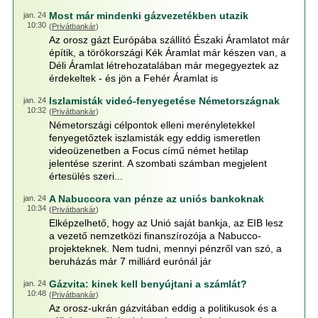
Most már mindenki gázvezetékben utazik
jan. 24
10:30
(
Privátbankár
)
Az orosz gázt Európába szállító Északi Áramlatot már
építik, a törökországi Kék Áramlat már készen van, a
Déli Áramlat létrehozatalában már megegyeztek az
érdekeltek - és jön a Fehér Áramlat is
Iszlamisták videó-fenyegetése Németországnak
jan. 24
10:32
(
Privátbankár
)
Németországi célpontok elleni merényletekkel
fenyegetőztek iszlamisták egy eddig ismeretlen
videoüzenetben a Focus című német hetilap
jelentése szerint. A szombati számban megjelent
értesülés szeri...
A Nabuccora van pénze az uniós bankoknak
jan. 24
10:34
(
Privátbankár
)
Elképzelhető, hogy az Unió saját bankja, az EIB lesz
a vezető nemzetközi finanszírozója a Nabucco-
projekteknek. Nem tudni, mennyi pénzről van szó, a
beruházás már 7 milliárd eurónál jár
Gázvita: kinek kell benyújtani a számlát?
jan. 24
10:48
(
Privátbankár
)
Az orosz-ukrán gázvitában eddig a politikusok és a