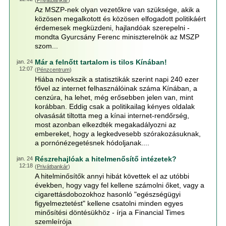
(
Privátbankár
)
Az MSZP-nek olyan vezetőkre van szüksége, akik a
közösen megalkotott és közösen elfogadott politikáért
érdemesek megküzdeni, hajlandóak szerepelni -
mondta Gyurcsány Ferenc miniszterelnök az MSZP
szom...
Már a felnőtt tartalom is tilos Kínában!
jan. 24
12:07
(
Pénzcentrum
)
Hiába növekszik a statisztikák szerint napi 240 ezer
fővel az internet felhasználóinak száma Kínában, a
cenzúra, ha lehet, még erősebben jelen van, mint
korábban. Eddig csak a politikailag kényes oldalak
olvasását tiltotta meg a kínai internet-rendőrség,
most azonban elkezdték megakadályozni az
embereket, hogy a legkedvesebb szórakozásuknak,
a pornónézegetésnek hódoljanak....
Részrehajlóak a hitelmenősítő intézetek?
jan. 24
12:18
(
Privátbankár
)
A hitelminősítők annyi hibát követtek el az utóbbi
években, hogy vagy fel kellene számolni őket, vagy a
cigarettásdobozokhoz hasonló "egészségügyi
figyelmeztetést" kellene csatolni minden egyes
minősítési döntésükhöz - írja a Financial Times
szemleírója