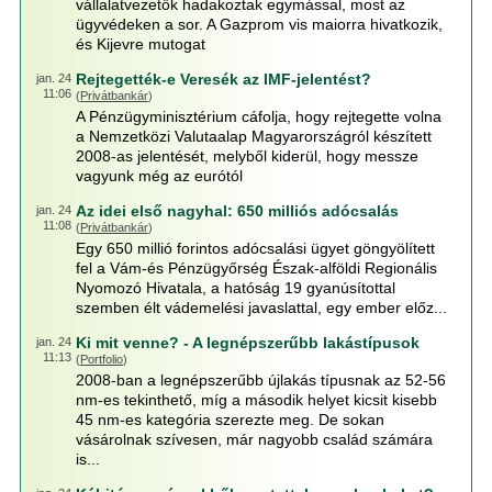
vállalatvezetők hadakoztak egymással, most az
ügyvédeken a sor. A Gazprom vis maiorra hivatkozik,
és Kijevre mutogat
Rejtegették-e Veresék az IMF-jelentést?
jan. 24
11:06
(
Privátbankár
)
A Pénzügyminisztérium cáfolja, hogy rejtegette volna
a Nemzetközi Valutaalap Magyarországról készített
2008-as jelentését, melyből kiderül, hogy messze
vagyunk még az eurótól
Az idei első nagyhal: 650 milliós adócsalás
jan. 24
11:08
(
Privátbankár
)
Egy 650 millió forintos adócsalási ügyet göngyölített
fel a Vám-és Pénzügyőrség Észak-alföldi Regionális
Nyomozó Hivatala, a hatóság 19 gyanúsítottal
szemben élt vádemelési javaslattal, egy ember előz...
Ki mit venne? - A legnépszerűbb lakástípusok
jan. 24
11:13
(
Portfolio
)
2008-ban a legnépszerűbb újlakás típusnak az 52-56
nm-es tekinthető, míg a második helyet kicsit kisebb
45 nm-es kategória szerezte meg. De sokan
vásárolnak szívesen, már nagyobb család számára
is...