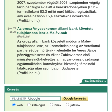
2007. szeptember végétől 2008. szeptember végéig
tartó pénzügyi év alatt a kereskedőhelyeken (POS-
terminálokon) 83,3 millió euró költést regisztráltak,
ami éves bázison 15,4 százalékos növekedés.
(ProfitLine.hu)
Az orosz Vnyesekonom állami bank követett
jan. 24
16:25
tulajdonosa lesz a Malév-nak
(
ProfitLine
)
Az orosz állami bank közvetett módon a Malév
tulajdonosa lesz, az üzemeltelés pedig az Aeroflottal
partnerségben történik - jelentette be Veres János
pénzügyminiszter és Viktor Zubkov orosz első
miniszterelnök-helyettes a magyar-orosz gazdasági
együttműködési kormányközi bizottság társelnöki
találkozója után szombaton Budapesten.
(ProfitLine.hu)
További hírek »
Keresés
web
katalógus
hírek
játékok