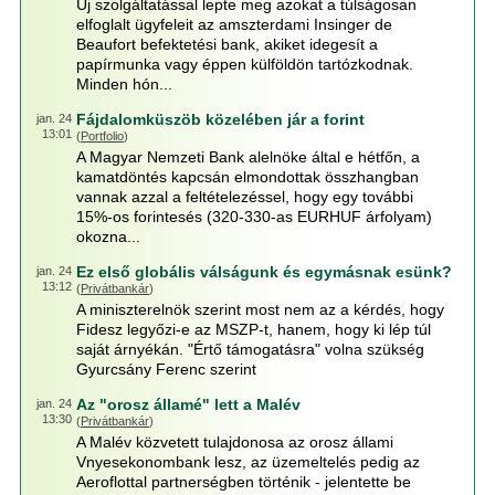
Új szolgáltatással lepte meg azokat a túlságosan
elfoglalt ügyfeleit az amszterdami Insinger de
Beaufort befektetési bank, akiket idegesít a
papírmunka vagy éppen külföldön tartózkodnak.
Minden hón...
Fájdalomküszöb közelében jár a forint
jan. 24
13:01
(
Portfolio
)
A Magyar Nemzeti Bank alelnöke által e hétfőn, a
kamatdöntés kapcsán elmondottak összhangban
vannak azzal a feltételezéssel, hogy egy további
15%-os forintesés (320-330-as EURHUF árfolyam)
okozna...
Ez első globális válságunk és egymásnak esünk?
jan. 24
13:12
(
Privátbankár
)
A miniszterelnök szerint most nem az a kérdés, hogy
Fidesz legyőzi-e az MSZP-t, hanem, hogy ki lép túl
saját árnyékán. "Értő támogatásra" volna szükség
Gyurcsány Ferenc szerint
Az "orosz államé" lett a Malév
jan. 24
13:30
(
Privátbankár
)
A Malév közvetett tulajdonosa az orosz állami
Vnyesekonombank lesz, az üzemeltelés pedig az
Aeroflottal partnerségben történik - jelentette be