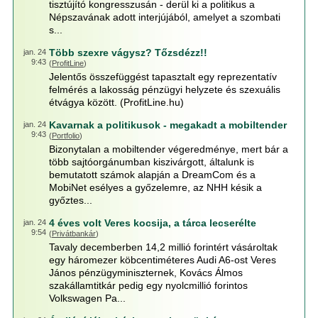
tisztújító kongresszusán - derül ki a politikus a
Népszavának adott interjújából, amelyet a szombati
s...
Több szexre vágysz? Tőzsdézz!!
jan. 24
9:43
(
ProfitLine
)
Jelentős összefüggést tapasztalt egy reprezentatív
felmérés a lakosság pénzügyi helyzete és szexuális
étvágya között. (ProfitLine.hu)
Kavarnak a politikusok - megakadt a mobiltender
jan. 24
9:43
(
Portfolio
)
Bizonytalan a mobiltender végeredménye, mert bár a
több sajtóorgánumban kiszivárgott, általunk is
bemutatott számok alapján a DreamCom és a
MobiNet esélyes a győzelemre, az NHH késik a
győztes...
4 éves volt Veres kocsija, a tárca lecserélte
jan. 24
9:54
(
Privátbankár
)
Tavaly decemberben 14,2 millió forintért vásároltak
egy háromezer köbcentiméteres Audi A6-ost Veres
János pénzügyminiszternek, Kovács Álmos
szakállamtitkár pedig egy nyolcmillió forintos
Volkswagen Pa...