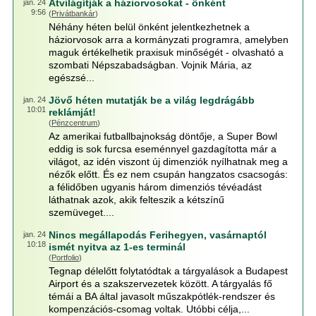
Átvilágítják a háziorvosokat - önként
jan. 24
9:56
(
Privátbankár
)
Néhány héten belül önként jelentkezhetnek a
háziorvosok arra a kormányzati programra, amelyben
maguk értékelhetik praxisuk minőségét - olvasható a
szombati Népszabadságban. Vojnik Mária, az
egészsé...
Jövő héten mutatják be a világ legdrágább
jan. 24
10:01
reklámját!
(
Pénzcentrum
)
Az amerikai futballbajnokság döntője, a Super Bowl
eddig is sok furcsa eseménnyel gazdagította már a
világot, az idén viszont új dimenziók nyílhatnak meg a
nézők előtt. És ez nem csupán hangzatos csacsogás:
a félidőben ugyanis három dimenziós tévéadást
láthatnak azok, akik felteszik a kétszínű
szemüveget....
Nincs megállapodás Ferihegyen, vasárnaptól
jan. 24
10:18
ismét nyitva az 1-es terminál
(
Portfolio
)
Tegnap délelőtt folytatódtak a tárgyalások a Budapest
Airport és a szakszervezetek között. A tárgyalás fő
témái a BA által javasolt műszakpótlék-rendszer és
kompenzációs-csomag voltak. Utóbbi célja,...