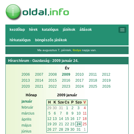
kezdőlap
hírek
katalógus
játékok
állások
hírkatalógus
böngészős játékok
Ma augusztus 7, péntek,
Ibolya
napja van.
Hírarchívum - Gazdaság - 2009 január 24.
Év
2006
2007
2008
2009
2010
2011
2012
2013
2014
2015
2016
2017
2018
2019
2020
2021
2022
2023
2024
2025
2026
Hónap
2009 január
január
H
K
Sze
Cs
P
Szo
V
február
29
30
31
1
2
3
4
5
6
7
8
9
10
11
március
12
13
14
15
16
17
18
április
19
20
21
22
23
24
25
május
26
27
28
29
30
31
1
június