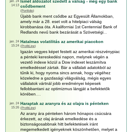
Ismét áldozatot szedett a válság - még egy bank
jan. 24
14:13
csődbement
(
Portfolio
)
Újabb bank ment csődbe az Egyesült Államokban,
amely már a 28. eset volt a hitelpiaci válság
kirobbanása óta. A kaliforniai 1st Centennial Bank of
Redlands nevű bank bezárását a Szövetségi...
Hatalmas volatilitás az amerikai piacokon
jan. 24
15:24
(
ProfitLine
)
Igazán vegyes képet festett az amerikai részvénypiac
a pénteki kereskedési napon, melynek végén a
vezető indexe közül a Dow indexet leszámítva
emelkedéssel zártak. Bár a vállalati adatokból az
tűnik ki, hogy nyoma sincs annak, hogy végéhez
közeledne a gazdasági világválság, mégis egyes
vállalatok vártnál jobb eredményei képesek
fellobbantani az optimizmus lángját a befektetők
körében.…
Haraptak az aranyra és az olajra is pénteken
jan. 24
15:26
(
ProfitLine
)
Az arany ára pénteken három hónapos csúcsára
érkezett, az olaj árának emelkedése és a
biztonságosabbnak hitt befektetések iránt
megemelkedett igényeknek köszönhetően, melyet a