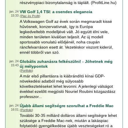
részvénypiaci bizonytalanság is táplált. (ProfitLine.hu)
VW Golf 1,4 TSI: a csendes elegancia
jan. 24
15:33
(
Piac és Profit
)
A Volkswagen Golf az évek során megmaradt kissé
hűvösnek, konzervatívnak, így is Európa
legkedveltebb modelljévé vált. Jó együtt élni vele,
minden területen kiválóan teljesít. Az új modell
sportosabb vonulatú elődjénél, noha csupán
ráncfelvarráson esett át. Vezetéskor viszont kiderül,
ennél többről van szó.
Globális zuhanásra felkészülni! - Jöhetnek még
jan. 24
15:43
új mélypontok
(
Portfolio
)
A már első pillantásra is kiábrándító kínai GDP-
növekedési adatból még súlyosabb
következtetéseket lehet levonni. A jelenlegi válságot
évekkel ezelőtt megjósló Nouriel Roubini közgazdász
professzor...
Újabb állami segítségre szorulhat a Freddie Mac
jan. 24
16:01
(
Portfolio
)
További 30-35 milliárd dolláros állami segítségre lehet
szüksége a Freddie Mac-nek, miután a lakáspiac
folytatódó gyengélkedése újabb veszteségeket ró a