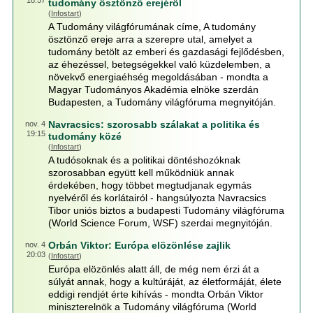
18:57
tudomány ösztönző erejéről
(
Infostart
)
A Tudomány világfórumának címe, A tudomány
ösztönző ereje arra a szerepre utal, amelyet a
tudomány betölt az emberi és gazdasági fejlődésben,
az éhezéssel, betegségekkel való küzdelemben, a
növekvő energiaéhség megoldásában - mondta a
Magyar Tudományos Akadémia elnöke szerdán
Budapesten, a Tudomány világfóruma megnyitóján.
Navracsics: szorosabb szálakat a politika és
nov. 4
19:15
tudomány közé
(
Infostart
)
A tudósoknak és a politikai döntéshozóknak
szorosabban együtt kell működniük annak
érdekében, hogy többet megtudjanak egymás
nyelvéről és korlátairól - hangsúlyozta Navracsics
Tibor uniós biztos a budapesti Tudomány világfóruma
(World Science Forum, WSF) szerdai megnyitóján.
Orbán Viktor: Európa elözönlése zajlik
nov. 4
20:03
(
Infostart
)
Európa elözönlés alatt áll, de még nem érzi át a
súlyát annak, hogy a kultúráját, az életformáját, élete
eddigi rendjét érte kihívás - mondta Orbán Viktor
miniszterelnök a Tudomány világfóruma (World