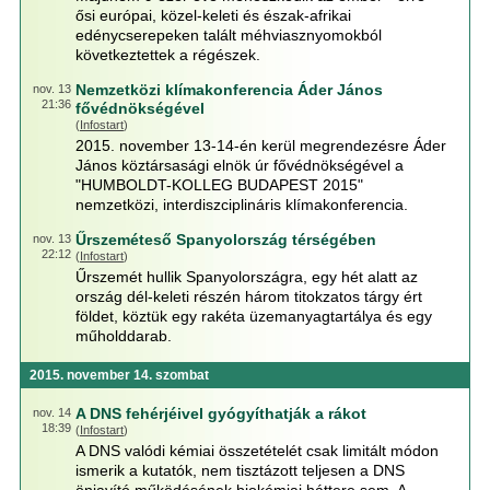
ősi európai, közel-keleti és észak-afrikai
edénycserepeken talált méhviasznyomokból
következtettek a régészek.
Nemzetközi klímakonferencia Áder János
nov. 13
21:36
fővédnökségével
(
Infostart
)
2015. november 13-14-én kerül megrendezésre Áder
János köztársasági elnök úr fővédnökségével a
"HUMBOLDT-KOLLEG BUDAPEST 2015"
nemzetközi, interdiszciplináris klímakonferencia.
Űrszeméteső Spanyolország térségében
nov. 13
22:12
(
Infostart
)
Űrszemét hullik Spanyolországra, egy hét alatt az
ország dél-keleti részén három titokzatos tárgy ért
földet, köztük egy rakéta üzemanyagtartálya és egy
műholddarab.
2015. november 14. szombat
A DNS fehérjéivel gyógyíthatják a rákot
nov. 14
18:39
(
Infostart
)
A DNS valódi kémiai összetételét csak limitált módon
ismerik a kutatók, nem tisztázott teljesen a DNS