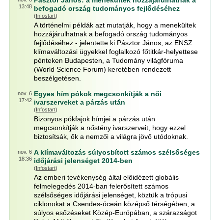
Pásztor János: a menekültek hozzájárulhatnak a
13:48
befogadó ország tudományos fejlődéséhez
(
Infostart
)
A történelmi példák azt mutatják, hogy a menekültek
hozzájárulhatnak a befogadó ország tudományos
fejlődéséhez - jelentette ki Pásztor János, az ENSZ
klímaváltozási ügyekkel foglalkozó főtitkár-helyettese
pénteken Budapesten, a Tudomány világfóruma
(World Science Forum) keretében rendezett
beszélgetésen.
Egyes hím pókok megcsonkítják a női
nov. 6
17:42
ivarszerveket a párzás után
(
Infostart
)
Bizonyos pókfajok hímjei a párzás után
megcsonkítják a nőstény ivarszerveit, hogy ezzel
biztosítsák, ők a nemzői a világra jövő utódoknak.
A klímaváltozás súlyosbított számos szélsőséges
nov. 6
18:36
időjárási jelenséget 2014-ben
(
Infostart
)
Az emberi tevékenység által előidézett globális
felmelegedés 2014-ban felerősített számos
szélsőséges időjárási jelenséget, köztük a trópusi
ciklonokat a Csendes-óceán középső térségében, a
súlyos esőzéseket Közép-Európában, a szárazságot