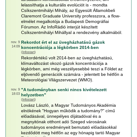
lelassíthatja a kulturális evolúciót is - mondta
Csíkszentmihályi Mihály, az Egyesült Államokbeli
Claremont Graduate University professzora, a flow-
elmélet megalkotója a Budapesti Demográfiai
Fórumon. Az InfoRádió interjút készített
Csíkszentmihályi Mihállyal a rendezvény alkalmából.
Rekordot ért el az üvegházhatású gázok
nov. 9
14:09
koncentrációja a légkörben 2014-ben
(
Infostart
)
Rekordértékű volt 2014-ben az üvegházhatású,
klímaváltozást okozó gázok koncentrációja a
légkörben, ami még veszélyesebbé teszi a Földet az
eljövendő generációk számára - jelentett be hétfőn a
Meteorológiai Világszervezet (WMO).
"A tudományban senki nincs kivételezett
nov. 9
18:03
helyzetben"
(
Infostart
)
Lovász László, a Magyar Tudományos Akadémia
elnökének "Hogyan működik a tudomány?" című
előadásával, ünnepélyes díjátadóval és a
megnyitónak otthont adó Szeged városának
tudományos eredményeit bemutató előadásokkal
kezdődött meg hétfőn az egy hónapig tartó Magyar