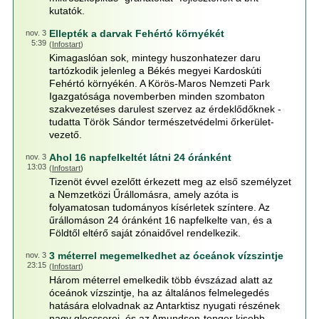
kutatók.
Ellepték a darvak Fehértó környékét
nov. 3
5:39
(
Infostart
)
Kimagaslóan sok, mintegy huszonhatezer daru
tartózkodik jelenleg a Békés megyei Kardoskúti
Fehértó környékén. A Körös-Maros Nemzeti Park
Igazgatósága novemberben minden szombaton
szakvezetéses darulest szervez az érdeklődőknek -
tudatta Török Sándor természetvédelmi őrkerület-
vezető.
Ahol 16 napfelkeltét látni 24 óránként
nov. 3
13:03
(
Infostart
)
Tizenöt évvel ezelőtt érkezett meg az első személyzet
a Nemzetközi Űrállomásra, amely azóta is
folyamatosan tudományos kísérletek színtere. Az
űrállomáson 24 óránként 16 napfelkelte van, és a
Földtől eltérő saját zónaidővel rendelkezik.
3 méterrel megemelkedhet az óceánok vízszintje
nov. 3
23:15
(
Infostart
)
Három méterrel emelkedik több évszázad alatt az
óceánok vízszintje, ha az általános felmelegedés
hatására elolvadnak az Antarktisz nyugati részének
nagy gleccserei, és az Amundsen-tenger kisebb