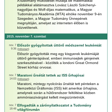
A tudomány működését mutatja be matematikai
példákkal alátámasztva Lovász László Széchenyi-
nagydíjas és Wolf-díjas matematikus, a Magyar
Tudományos Akadémia (MTA) elnöke november 9-én
Szegeden, a Magyar Tudomány Ünnepének
megnyitóján, amelyet az interneten élőben is
közvetítenek.
2015. november 7. szombat
Először gyógyítottak úttörő módszerrel leukémiát
nov. 7
9:36
(
Infostart
)
Először gyógyították meg egy kisgyerek leukémiáját
úttörő génterápiával, emberi immunsejtek génjeinek
szerkesztésével - közölték a londoni Great Ormond
Street kórház orvosai.
Maratoni űrsétát tettek az ISS űrhajósai
nov. 7
14:03
(
Infostart
)
Maratoni, mintegy nyolcórás űrsétát tett pénteken a
Nemzetközi Űrállomás (ISS) két amerikai űrhajósa,
amelynek során a hűtőrendszer feltöltése közben
ammóniaszivárgást kellett megszüntetniük.
Elfogadták a zárónyilatkozatot a Tudomány
nov. 7
18:48
világfórumán