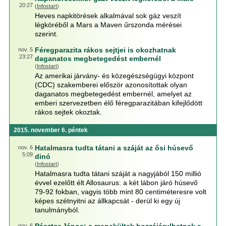
20:27
(
Infostart
)
Heves napkitörések alkalmával sok gáz veszít
légköréből a Mars a Maven űrszonda mérései
szerint.
Féregparazita rákos sejtjei is okozhatnak
nov. 5
23:27
daganatos megbetegedést embernél
(
Infostart
)
Az amerikai járvány- és közegészségügyi központ
(CDC) szakemberei először azonosítottak olyan
daganatos megbetegedést embernél, amelyet az
emberi szervezetben élő féregparazitában kifejlődött
rákos sejtek okoztak.
2015. november 6. péntek
Hatalmasra tudta tátani a száját az ősi húsevő
nov. 6
5:09
dinó
(
Infostart
)
Hatalmasra tudta tátani száját a nagyjából 150 millió
évvel ezelőtt élt Allosaurus: a két lábon járó húsevő
79-92 fokban, vagyis több mint 80 centiméteresre volt
képes szétnyitni az állkapcsát - derül ki egy új
tanulmányból.
nov. 6