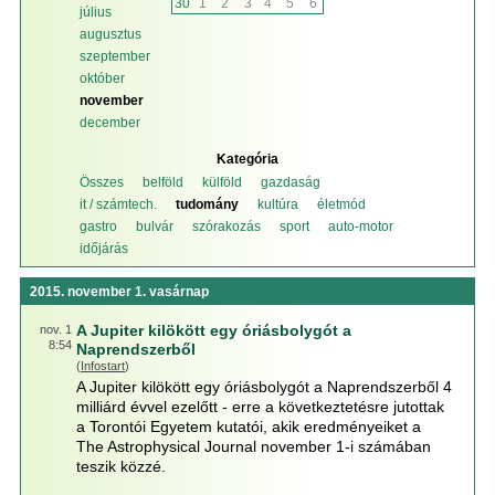
30
1
2
3
4
5
6
július
augusztus
szeptember
október
november
december
Kategória
Összes
belföld
külföld
gazdaság
it / számtech.
tudomány
kultúra
életmód
gastro
bulvár
szórakozás
sport
auto-motor
időjárás
2015. november 1. vasárnap
A Jupiter kilökött egy óriásbolygót a
nov. 1
8:54
Naprendszerből
(
Infostart
)
A Jupiter kilökött egy óriásbolygót a Naprendszerből 4
milliárd évvel ezelőtt - erre a következtetésre jutottak
a Torontói Egyetem kutatói, akik eredményeiket a
The Astrophysical Journal november 1-i számában
teszik közzé.