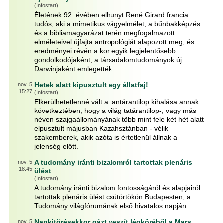
(
Infostart
)
Életének 92. évében elhunyt René Girard francia
tudós, aki a mimetikus vágyelmélet, a bűnbakképzés
és a bibliamagyarázat terén megfogalmazott
elméleteivel újfajta antropológiát alapozott meg, és
eredményei révén a kor egyik legjelentősebb
gondolkodójaként, a társadalomtudományok új
Darwinjaként emlegették.
Hetek alatt kipusztult egy állatfaj!
nov. 5
15:27
(
Infostart
)
Elkerülhetetlenné vált a tantárantilop kihalása annak
következtében, hogy a világ tatárantilop-, vagy más
néven szajgaállományának több mint fele két hét alatt
elpusztult májusban Kazahsztánban - vélik
szakemberek, akik azóta is értetlenül állnak a
jelenség előtt.
A tudomány iránti bizalomról tartottak plenáris
nov. 5
18:45
ülést
(
Infostart
)
A tudomány iránti bizalom fontosságáról és alapjairól
tartottak plenáris ülést csütörtökön Budapesten, a
Tudomány világfórumának első hivatalos napján.
Napkitörésekkor gázt veszít légköréből a Mars
nov. 5