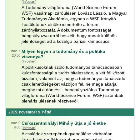
(
Infostart
)
A Tudomány világfóruma (World Science Forum,
WSF) vasárnapi záróülésén Lovász László, a Magyar
Tudományos Akadémia, egyben a WSF Irányító
Testületének elnöke ismertette a fórum
zárónyilatkozatát. A dokumentum fontosságát
hangsúlyozva arról beszélt, hogy annak különös
jelentőséget ad a közelgő párizsi klímacsúcs.
Milyen legyen a tudomány és a politika
nov. 7
20:36
viszonya?
(
Infostart
)
A politikusoknak szóló tudományos tanácsadásban
kulcsfontosságú a tudós hitelessége, a két fél közötti
bizalom, valamint az, hogy a tudományos tanácsadó
csak lehetőségeket vázoljon fel, ne maga akarja
meghozni a döntést - hangsúlyozták a Tudomány
világfóruma (World Science Forum, WSF) szombati
plenáris ülésének résztvevői.
2015. november 9. hétfő
Csíkszentmihályi Mihály útja a jó életbe
nov. 9
9:03
(
Infostart
)
A családok szerepének gyengülése várhatóan
társadalmi konfliktusokat eredményezhet, ám