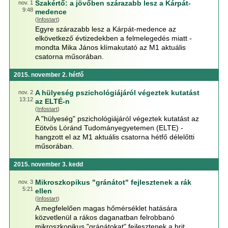
Szakértő: a jövőben szárazabb lesz a Kárpát-
nov. 1
9:48
medence
(
Infostart
)
Egyre szárazabb lesz a Kárpát-medence az
elkövetkező évtizedekben a felmelegedés miatt -
mondta Mika János klímakutató az M1 aktuális
csatorna műsorában.
2015. november 2. hétfő
A hülyeség pszichológiájáról végeztek kutatást
nov. 2
13:12
az ELTÉ-n
(
Infostart
)
A "hülyeség" pszichológiájáról végeztek kutatást az
Eötvös Lóránd Tudományegyetemen (ELTE) -
hangzott el az M1 aktuális csatorna hétfő délelőtti
műsorában.
2015. november 3. kedd
Mikroszkopikus "gránátot" fejlesztenek a rák
nov. 3
5:21
ellen
(
Infostart
)
A megfelelően magas hőmérséklet hatására
közvetlenül a rákos daganatban felrobbanó
mikroszkopikus "gránátokat" fejlesztenek a brit