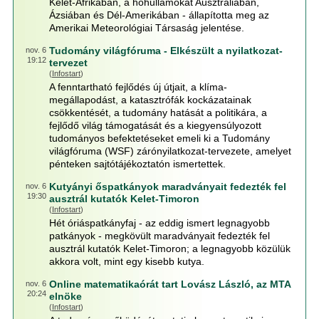
Kelet-Afrikában, a hőhullámokat Ausztráliában,
Ázsiában és Dél-Amerikában - állapította meg az
Amerikai Meteorológiai Társaság jelentése.
Tudomány világfóruma - Elkészült a nyilatkozat-
nov. 6
19:12
tervezet
(
Infostart
)
A fenntartható fejlődés új útjait, a klíma-
megállapodást, a katasztrófák kockázatainak
csökkentését, a tudomány hatását a politikára, a
fejlődő világ támogatását és a kiegyensúlyozott
tudományos befektetéseket emeli ki a Tudomány
világfóruma (WSF) zárónyilatkozat-tervezete, amelyet
pénteken sajtótájékoztatón ismertettek.
Kutyányi őspatkányok maradványait fedezték fel
nov. 6
19:30
ausztrál kutatók Kelet-Timoron
(
Infostart
)
Hét óriáspatkányfaj - az eddig ismert legnagyobb
patkányok - megkövült maradványait fedezték fel
ausztrál kutatók Kelet-Timoron; a legnagyobb közülük
akkora volt, mint egy kisebb kutya.
Online matematikaórát tart Lovász László, az MTA
nov. 6
20:24
elnöke
(
Infostart
)