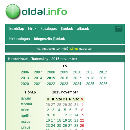
kezdőlap
hírek
katalógus
játékok
állások
hírkatalógus
böngészős játékok
Ma augusztus 10, hétfő,
Lőrinc
napja van.
Hírarchívum - Tudomány - 2015 november
Év
2006
2007
2008
2009
2010
2011
2012
2013
2014
2015
2016
2017
2018
2019
2020
2021
2022
2023
2024
2025
2026
Hónap
2015 november
január
H
K
Sze
Cs
P
Szo
V
február
26
27
28
29
30
31
1
2
3
4
5
6
7
8
március
9
10
11
12
13
14
15
április
16
17
18
19
20
21
22
május
23
24
25
26
27
28
29
június