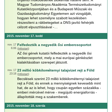
önjavító működésének biokémiai háttere sem. A
Magyar Tudományos Akadémia Természettudományi
Kutatóközpontjában és a Budapesti Műszaki és
Gazdaságtudományi Egyetemen azt vizsgálják,
hogyan lehet személyre szabott kezelésben
részesíteni a rákbetegeket a DNS-javító fehérjék
célzott elpusztításával -…
2015. november 17. kedd
Felfedezték a negyedik ősi embercsoportot
nov. 17
6:06
(
Infostart
)
AZ ősi gének kutatói felfedezték a negyedik ősi
embercsoportot, mely a mai európai génkészlet
kialakításában szerepet játszott.
23 millió köbkilométernyi talajvizet rejt a Föld
nov. 17
23:18
(
Infostart
)
Becslések szerint 23 millió köbkilométernyi talajvizet
rejt a Föld, és ennek a mennyiségnek kevesebb mint
hat, de az is lehet, hogy csupán egyetlen százaléka -
emberi mércével mérve - megújuló energiaforrás -
állapították meg a szakemberek.
2015. november 18. szerda