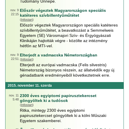
Tudomány Ünnepe.
Először végeztek Magyarországon speciális
nov. 9
22:15
katéteres szívbillentyűműtétet
(
Infostart
)
Először végeztek Magyarországon speciális katéteres
szívbillentyűműtétet, a beavatkozást a Semmelweis
Egyetem (SE) Városmajori Szív- és Érgyógyászati
Klinikáján hajtották végre - közölte az intézmény
hétfőn az MTI-vel.
Elterjedt a vadmacska Németországban
nov. 9
22:51
(
Infostart
)
Elterjedt az európai vadmacska (Felis silvestris)
Németország bizonyos részein, az állatvédők egy új
génadatbank eredményeiből következtetnek erre.
2015. november 11. szerda
2300 éves egyiptomi papirusztekercset
nov. 11
5:48
göngyöltek ki a tudósok
(
Infostart
)
Ritka, mintegy 2300 éves egyiptomi
papirusztekercset göngyöltek ki a kölni Műszaki
Egyetem szakemberei.