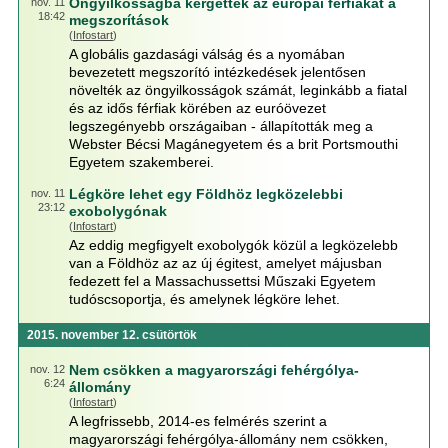
Öngyilkosságba kergették az európai férfiakat a
nov. 11
18:42
megszorítások
(
Infostart
)
A globális gazdasági válság és a nyomában
bevezetett megszorító intézkedések jelentősen
növelték az öngyilkosságok számát, leginkább a fiatal
és az idős férfiak körében az euróövezet
legszegényebb országaiban - állapították meg a
Webster Bécsi Magánegyetem és a brit Portsmouthi
Egyetem szakemberei.
Légköre lehet egy Földhöz legközelebbi
nov. 11
23:12
exobolygónak
(
Infostart
)
Az eddig megfigyelt exobolygók közül a legközelebb
van a Földhöz az az új égitest, amelyet májusban
fedezett fel a Massachussettsi Műszaki Egyetem
tudóscsoportja, és amelynek légköre lehet.
2015. november 12. csütörtök
Nem csökken a magyarországi fehérgólya-
nov. 12
6:24
állomány
(
Infostart
)
A legfrissebb, 2014-es felmérés szerint a
magyarországi fehérgólya-állomány nem csökken,