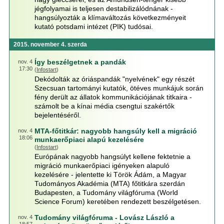
jégfolyamai is teljesen destabilizálódnának -
hangsúlyozták a klímaváltozás következményeit
kutató potsdami intézet (PIK) tudósai.
2015. november 4. szerda
Így beszélgetnek a pandák
nov. 4
17:30
(
Infostart
)
Dekódolták az óriáspandák "nyelvének" egy részét
Szecsuan tartományi kutatók, ötéves munkájuk során
fény derült az állatok kommunikációjának titkaira -
számolt be a kínai média csengtui szakértők
bejelentéséről.
MTA-főtitkár: nagyobb hangsúly kell a migráció
nov. 4
18:06
munkaerőpiaci alapú kezelésére
(
Infostart
)
Európának nagyobb hangsúlyt kellene fektetnie a
migráció munkaerőpiaci igényeken alapuló
kezelésére - jelentette ki Török Ádám, a Magyar
Tudományos Akadémia (MTA) főtitkára szerdán
Budapesten, a Tudomány világfóruma (World
Science Forum) keretében rendezett beszélgetésen.
Tudomány világfóruma - Lovász László a
nov. 4