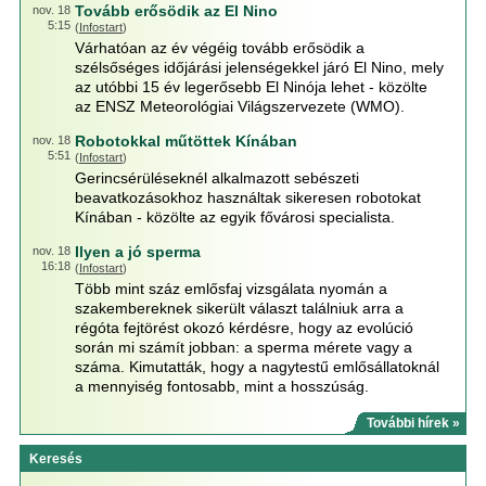
Tovább erősödik az El Nino
nov. 18
5:15
(
Infostart
)
Várhatóan az év végéig tovább erősödik a
szélsőséges időjárási jelenségekkel járó El Nino, mely
az utóbbi 15 év legerősebb El Ninója lehet - közölte
az ENSZ Meteorológiai Világszervezete (WMO).
Robotokkal műtöttek Kínában
nov. 18
5:51
(
Infostart
)
Gerincsérüléseknél alkalmazott sebészeti
beavatkozásokhoz használtak sikeresen robotokat
Kínában - közölte az egyik fővárosi specialista.
Ilyen a jó sperma
nov. 18
16:18
(
Infostart
)
Több mint száz emlősfaj vizsgálata nyomán a
szakembereknek sikerült választ találniuk arra a
régóta fejtörést okozó kérdésre, hogy az evolúció
során mi számít jobban: a sperma mérete vagy a
száma. Kimutatták, hogy a nagytestű emlősállatoknál
a mennyiség fontosabb, mint a hosszúság.
További hírek »
Keresés