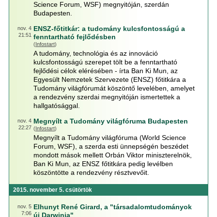
Science Forum, WSF) megnyitóján, szerdán
Budapesten.
ENSZ-főtitkár: a tudomány kulcsfontosságú a
nov. 4
21:51
fenntartható fejlődésben
(
Infostart
)
A tudomány, technológia és az innováció
kulcsfontosságú szerepet tölt be a fenntartható
fejlődési célok elérésében - írta Ban Ki Mun, az
Egyesült Nemzetek Szervezete (ENSZ) főtitkára a
Tudomány világfórumát köszöntő levelében, amelyet
a rendezvény szerdai megnyitóján ismertettek a
hallgatósággal.
Megnyílt a Tudomány világfóruma Budapesten
nov. 4
22:27
(
Infostart
)
Megnyílt a Tudomány világfóruma (World Science
Forum, WSF), a szerda esti ünnepségén beszédet
mondott mások mellett Orbán Viktor miniszterelnök,
Ban Ki Mun, az ENSZ főtitkára pedig levélben
köszöntötte a rendezvény résztvevőit.
2015. november 5. csütörtök
Elhunyt René Girard, a "társadalomtudományok
nov. 5
7:06
új Darwinja"