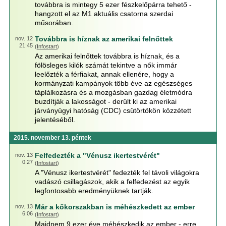
továbbra is mintegy 5 ezer fészkelőpárra tehető -
hangzott el az M1 aktuális csatorna szerdai
műsorában.
Továbbra is híznak az amerikai felnőttek
nov. 12
21:45
(
Infostart
)
Az amerikai felnőttek továbbra is híznak, és a
fölösleges kilók számát tekintve a nők immár
leelőzték a férfiakat, annak ellenére, hogy a
kormányzati kampányok több éve az egészséges
táplálkozásra és a mozgásban gazdag életmódra
buzdítják a lakosságot - derült ki az amerikai
járványügyi hatóság (CDC) csütörtökön közzétett
jelentéséből.
2015. november 13. péntek
Felfedezték a "Vénusz ikertestvérét"
nov. 13
0:27
(
Infostart
)
A "Vénusz ikertestvérét" fedezték fel távoli világokra
vadászó csillagászok, akik a felfedezést az egyik
legfontosabb eredményüknek tartják.
Már a kőkorszakban is méhészkedett az ember
nov. 13
6:06
(
Infostart
)
Majdnem 9 ezer éve méhészkedik az ember - erre