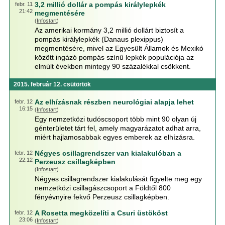
3,2 millió dollár a pompás királylepkék
febr. 11
21:42
megmentésére
(
Infostart
)
Az amerikai kormány 3,2 millió dollárt biztosít a
pompás királylepkék (Danaus plexippus)
megmentésére, mivel az Egyesült Államok és Mexikó
között ingázó pompás színű lepkék populációja az
elmúlt években mintegy 90 százalékkal csökkent.
2015. február 12. csütörtök
Az elhízásnak részben neurológiai alapja lehet
febr. 12
16:15
(
Infostart
)
Egy nemzetközi tudóscsoport több mint 90 olyan új
génterületet tárt fel, amely magyarázatot adhat arra,
miért hajlamosabbak egyes emberek az elhízásra.
Négyes csillagrendszer van kialakulóban a
febr. 12
22:12
Perzeusz csillagképben
(
Infostart
)
Négyes csillagrendszer kialakulását figyelte meg egy
nemzetközi csillagászcsoport a Földtől 800
fényévnyire fekvő Perzeusz csillagképben.
A Rosetta megközelíti a Csuri üstököst
febr. 12
23:06
(
Infostart
)