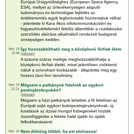
Európai Űrügynökséghez (European Space Agency,
ESA), mellyel az űrtevékenységen alapuló
tudományos és technológiai fejlődés az
értékteremtés egyik legfontosabb húzóerejévé válhat
- jelentette ki Kara Ákos infokommunikációért és
fogyasztóvédelemért felelős államtitkár a csatlakozási
szerződés aláírása alkalmából rendezett budapesti
ünnepségen kedden.
Így hosszabbítható meg a középkorú férfiak élete
febr. 24
15:06
(
Infostart
)
A szauna száraz melege meghosszabbíthatja a
középkorú férfiak életét, mivel jelentősen csökkenti
náluk a szívroham kockázatát - állapította meg egy
hosszú távú finn tanulmány.
Mégsem a patkányok felelnek az egykori
febr. 24
21:21
pestisjárványokért?
(
Infostart
)
Mégsem a házi patkányok lehettek a fő felelősei az
Európát sújtó egykori bubópestisjárványoknak: új
kutatások az ázsiai mongol futóegereket hozták
összefüggésbe a fekete halál újabb és újabb
felbukkanásaival.
Nem dühöng többé, ha ezt elolvassa!
febr. 24