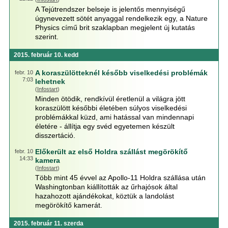
A Tejútrendszer belseje is jelentős mennyiségű
úgynevezett sötét anyaggal rendelkezik egy, a Nature
Physics című brit szaklapban megjelent új kutatás
szerint.
2015. február 10. kedd
A koraszülötteknél később viselkedési problémák
febr. 10
7:03
lehetnek
(
Infostart
)
Minden ötödik, rendkívül éretlenül a világra jött
koraszülött későbbi életében súlyos viselkedési
problémákkal küzd, ami hatással van mindennapi
életére - állítja egy svéd egyetemen készült
disszertáció.
Előkerült az első Holdra szállást megörökítő
febr. 10
14:33
kamera
(
Infostart
)
Több mint 45 évvel az Apollo-11 Holdra szállása után
Washingtonban kiállították az űrhajósok által
hazahozott ajándékokat, köztük a landolást
megörökítő kamerát.
2015. február 11. szerda