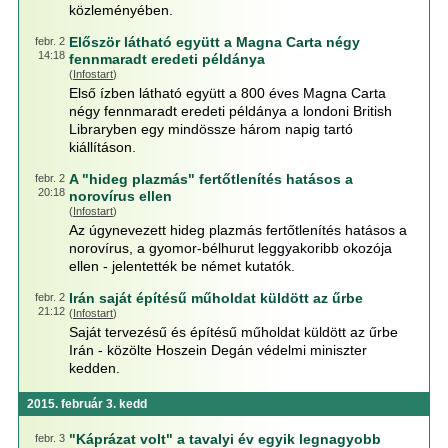
közleményében.
Először látható együtt a Magna Carta négy
febr. 2
14:18
fennmaradt eredeti példánya
(
Infostart
)
Első ízben látható együtt a 800 éves Magna Carta
négy fennmaradt eredeti példánya a londoni British
Libraryben egy mindössze három napig tartó
kiállításon.
A "hideg plazmás" fertőtlenítés hatásos a
febr. 2
20:18
norovírus ellen
(
Infostart
)
Az úgynevezett hideg plazmás fertőtlenítés hatásos a
norovírus, a gyomor-bélhurut leggyakoribb okozója
ellen - jelentették be német kutatók.
Irán saját építésű műholdat küldött az űrbe
febr. 2
21:12
(
Infostart
)
Saját tervezésű és építésű műholdat küldött az űrbe
Irán - közölte Hoszein Degán védelmi miniszter
kedden.
2015. február 3. kedd
"Káprázat volt" a tavalyi év egyik legnagyobb
febr. 3