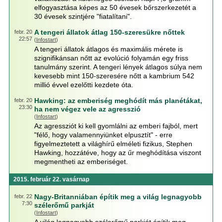
elfogyasztása képes az 50 évesek bőrszerkezetét a
30 évesek szintjére "fiatalítani".
A tengeri állatok átlag 150-szeresükre nőttek
febr. 20
22:57
(
Infostart
)
A tengeri állatok átlagos és maximális mérete is
szignifikánsan nőtt az evolúció folyamán egy friss
tanulmány szerint. A tengeri lények átlagos súlya nem
kevesebb mint 150-szeresére nőtt a kambrium 542
millió évvel ezelőtti kezdete óta.
Hawking: az emberiség meghódít más planétákat,
febr. 20
23:30
ha nem végez vele az agresszió
(
Infostart
)
Az agressziót ki kell gyomlálni az emberi fajból, mert
"félő, hogy valamennyiünket elpusztít" - erre
figyelmeztetett a világhírű elméleti fizikus, Stephen
Hawking, hozzátéve, hogy az űr meghódítása viszont
megmentheti az emberiséget.
2015. február 22. vasárnap
Nagy-Britanniában építik meg a világ legnagyobb
febr. 22
7:30
szélerőmű parkját
(
Infostart
)