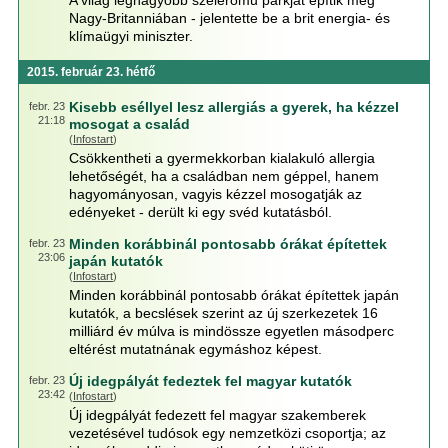
A világ legnagyobb szélerőmű parkját építik meg
Nagy-Britanniában - jelentette be a brit energia- és
klímaügyi miniszter.
2015. február 23. hétfő
Kisebb eséllyel lesz allergiás a gyerek, ha kézzel
febr. 23
21:18
mosogat a család
(
Infostart
)
Csökkentheti a gyermekkorban kialakuló allergia
lehetőségét, ha a családban nem géppel, hanem
hagyományosan, vagyis kézzel mosogatják az
edényeket - derült ki egy svéd kutatásból.
Minden korábbinál pontosabb órákat építettek
febr. 23
23:06
japán kutatók
(
Infostart
)
Minden korábbinál pontosabb órákat építettek japán
kutatók, a becslések szerint az új szerkezetek 16
milliárd év múlva is mindössze egyetlen másodperc
eltérést mutatnának egymáshoz képest.
Új idegpályát fedeztek fel magyar kutatók
febr. 23
23:42
(
Infostart
)
Új idegpályát fedezett fel magyar szakemberek
vezetésével tudósok egy nemzetközi csoportja; az