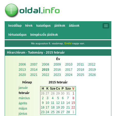
kezdőlap
hírek
katalógus
játékok
állások
hírkatalógus
böngészős játékok
Ma augusztus 9, vasárnap,
Emőd
napja van.
Hírarchívum - Tudomány - 2015 február
Év
2006
2007
2008
2009
2010
2011
2012
2013
2014
2015
2016
2017
2018
2019
2020
2021
2022
2023
2024
2025
2026
Hónap
2015 február
január
H
K
Sze
Cs
P
Szo
V
február
26
27
28
29
30
31
1
2
3
4
5
6
7
8
március
9
10
11
12
13
14
15
április
16
17
18
19
20
21
22
május
23
24
25
26
27
28
1
június