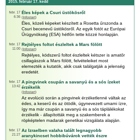
2015. február 17. kedd
Éles képek a Csuri üstökösről
febr. 17
6:36
(
Infostart
)
Éles, közeli képeket készített a Rosetta űrszonda a
Csuri becenevű üstökösről. Az egyik fotót az Európai
Űrügynökség (ESA) hétfőn tette közzé honlapján.
Rejtélyes foltot észleltek a Mars fölött
febr. 17
11:00
(
Infostart
)
Rejtélyes, ködszerű foltot észleltek kétszer is amatőr
csillagászok a Mars fölött, felvételeiket most
elemezték a kutatók, akik csak találgatják a jelenség
eredetét.
A pingvinek csupán a savanyú és a sós ízeket
febr. 17
13:42
érzékelik
(
Infostart
)
Az evolúció során a pingvinek érzéketlenné váltak az
édes, a keserű és az ötödik, úgynevezett umami ízre,
így ma már csupán a savanyú és a sós táplálékokat
érzékelik - állapították meg a szakemberek a
röpképtelen madarak genetikai vizsgálata alapján.
Az Izraelben valaha talált legnagyobb
febr. 17
21:27
aranykincset hobbibúvárok vették észre