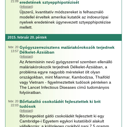
21:09
eredetének sztyepphipotézisét
(
Infostart
)
Újszerű, kvantitatív módszereket is felhasználó
modellel érveltek amerikai kutatók az indoeurópai
nyelvek eredetének úgynevezett sztyepphipotézise
mellett.
2015. február 20. péntek
Gyógyszerrezisztens maláriakórokozók terjednek
febr. 20
13:57
Délkelet-Ázsiában
(
Infostart
)
Az Artemisinin nevű gyógyszerrel szemben ellenálló
maláriakórokozók terjednek Délkelet-Ázsiában, a
probléma egyre nagyobb méreteket ölt olyan
országokban, mint Mianmar, Kambodzsa, Thaiföld
vagy Vietnam - figyelmeztettek tudósok pénteken a
The Lancet Infectious Diseases című tudományos
folyóiratban.
Bőrfiatalító csokoládét fejlesztettek ki brit
febr. 20
22:03
tudósok
(
Infostart
)
Bőröregedést gátló csokoládét fejlesztett ki egy
Cambridge-i Egyetem egykori kutatóiból alakult
vállalkozás: a különleges csokiból napi 7,5 gramm