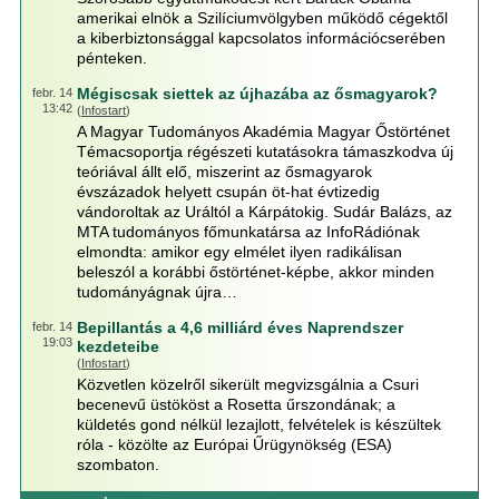
amerikai elnök a Szilíciumvölgyben működő cégektől
a kiberbiztonsággal kapcsolatos információcserében
pénteken.
Mégiscsak siettek az újhazába az ősmagyarok?
febr. 14
13:42
(
Infostart
)
A Magyar Tudományos Akadémia Magyar Őstörténet
Témacsoportja régészeti kutatásokra támaszkodva új
teóriával állt elő, miszerint az ősmagyarok
évszázadok helyett csupán öt-hat évtizedig
vándoroltak az Uráltól a Kárpátokig. Sudár Balázs, az
MTA tudományos főmunkatársa az InfoRádiónak
elmondta: amikor egy elmélet ilyen radikálisan
beleszól a korábbi őstörténet-képbe, akkor minden
tudományágnak újra…
Bepillantás a 4,6 milliárd éves Naprendszer
febr. 14
19:03
kezdeteibe
(
Infostart
)
Közvetlen közelről sikerült megvizsgálnia a Csuri
becenevű üstököst a Rosetta űrszondának; a
küldetés gond nélkül lezajlott, felvételek is készültek
róla - közölte az Európai Űrügynökség (ESA)
szombaton.