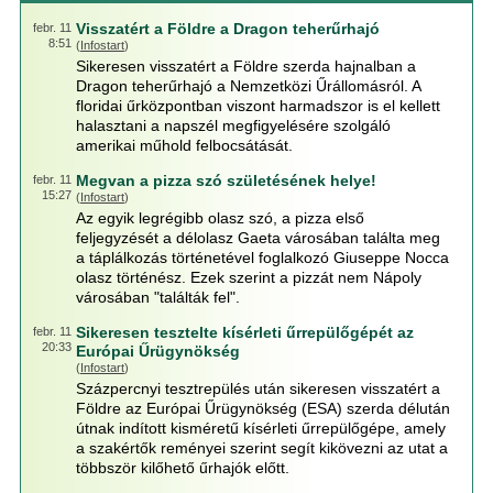
Visszatért a Földre a Dragon teherűrhajó
febr. 11
8:51
(
Infostart
)
Sikeresen visszatért a Földre szerda hajnalban a
Dragon teherűrhajó a Nemzetközi Űrállomásról. A
floridai űrközpontban viszont harmadszor is el kellett
halasztani a napszél megfigyelésére szolgáló
amerikai műhold felbocsátását.
Megvan a pizza szó születésének helye!
febr. 11
15:27
(
Infostart
)
Az egyik legrégibb olasz szó, a pizza első
feljegyzését a délolasz Gaeta városában találta meg
a táplálkozás történetével foglalkozó Giuseppe Nocca
olasz történész. Ezek szerint a pizzát nem Nápoly
városában "találták fel".
Sikeresen tesztelte kísérleti űrrepülőgépét az
febr. 11
20:33
Európai Űrügynökség
(
Infostart
)
Százpercnyi tesztrepülés után sikeresen visszatért a
Földre az Európai Űrügynökség (ESA) szerda délután
útnak indított kisméretű kísérleti űrrepülőgépe, amely
a szakértők reményei szerint segít kikövezni az utat a
többször kilőhető űrhajók előtt.