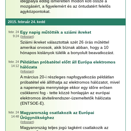
idegpálya eddig ismeretlen módon köti össze a
mozgásért, a figyelemért és az öntudatért felelős
agyközpontokat.
2015. február 24. kedd
Egy napig műtötték a sziámi ikreket
febr. 24
9:24
(
Infostart
)
Sziámi ikreket választottak szét 26 órás műtéttel
amerikai orvosok, akik bíznak abban, hogy a 10
hónapos kislányok túlélik a bonyolult beavatkozást.
Példátlan próbatétel előtt áll Európa elektromos
febr. 24
14:12
hálózata
(
Infostart
)
A március 20-i részleges napfogyatkozás példátlan
próbatétel elé állíthatja az elektromos hálózatot, mivel
a napenergia mennyisége ekkor egy időre erősen
csökkenni fog - tette közzé honlapján az európai
elektromos átvitelirendszer-üzemeltetők hálózata
(ENTSOE-E).
Magyarország csatlakozik az Európai
febr. 24
14:48
Űrügynökséghez
(
Infostart
)
Magyarország teljes jogú tagként csatlakozik az