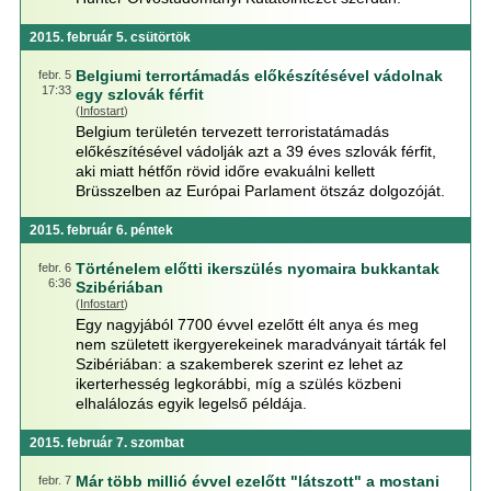
2015. február 5. csütörtök
Belgiumi terrortámadás előkészítésével vádolnak
febr. 5
17:33
egy szlovák férfit
(
Infostart
)
Belgium területén tervezett terroristatámadás
előkészítésével vádolják azt a 39 éves szlovák férfit,
aki miatt hétfőn rövid időre evakuálni kellett
Brüsszelben az Európai Parlament ötszáz dolgozóját.
2015. február 6. péntek
Történelem előtti ikerszülés nyomaira bukkantak
febr. 6
6:36
Szibériában
(
Infostart
)
Egy nagyjából 7700 évvel ezelőtt élt anya és meg
nem született ikergyerekeinek maradványait tárták fel
Szibériában: a szakemberek szerint ez lehet az
ikerterhesség legkorábbi, míg a szülés közbeni
elhalálozás egyik legelső példája.
2015. február 7. szombat
Már több millió évvel ezelőtt "látszott" a mostani
febr. 7