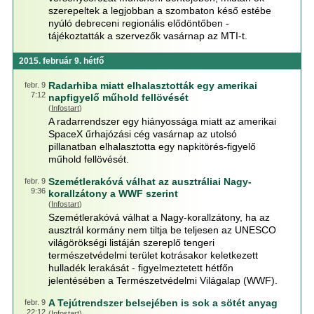
szerepeltek a legjobban a szombaton késő estébe
nyúló debreceni regionális elődöntőben -
tájékoztatták a szervezők vasárnap az MTI-t.
2015. február 9. hétfő
Radarhiba miatt elhalasztották egy amerikai
febr. 9
7:12
napfigyelő műhold fellövését
(
Infostart
)
A radarrendszer egy hiányossága miatt az amerikai
SpaceX űrhajózási cég vasárnap az utolsó
pillanatban elhalasztotta egy napkitörés-figyelő
műhold fellövését.
Szemétlerakóvá válhat az ausztráliai Nagy-
febr. 9
9:36
korallzátony a WWF szerint
(
Infostart
)
Szemétlerakóvá válhat a Nagy-korallzátony, ha az
ausztrál kormány nem tiltja be teljesen az UNESCO
világörökségi listáján szereplő tengeri
természetvédelmi terület kotrásakor keletkezett
hulladék lerakását - figyelmeztetett hétfőn
jelentésében a Természetvédelmi Világalap (WWF).
A Tejútrendszer belsejében is sok a sötét anyag
febr. 9
22:12
(
Infostart
)