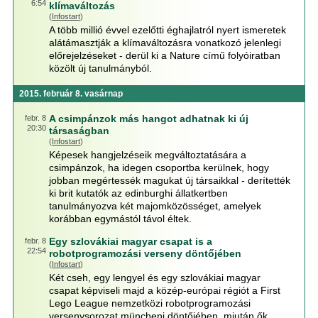
6:54
klímaváltozás
(
Infostart
)
A több millió évvel ezelőtti éghajlatról nyert ismeretek
alátámasztják a klímaváltozásra vonatkozó jelenlegi
előrejelzéseket - derül ki a Nature című folyóiratban
közölt új tanulmányból.
2015. február 8. vasárnap
A csimpánzok más hangot adhatnak ki új
febr. 8
20:30
társaságban
(
Infostart
)
Képesek hangjelzéseik megváltoztatására a
csimpánzok, ha idegen csoportba kerülnek, hogy
jobban megértessék magukat új társaikkal - derítették
ki brit kutatók az edinburghi állatkertben
tanulmányozva két majomközösséget, amelyek
korábban egymástól távol éltek.
Egy szlovákiai magyar csapat is a
febr. 8
22:54
robotprogramozási verseny döntőjében
(
Infostart
)
Két cseh, egy lengyel és egy szlovákiai magyar
csapat képviseli majd a közép-európai régiót a First
Lego League nemzetközi robotprogramozási
versenysorozat müncheni döntőjében, miután ők