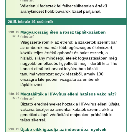
(
Infostart
)
Véletlenül fedeztek fel felbecsülhetetlen értékű
aranykincset hobbibúvárok Izrael partjainál.
2015. február 19. csütörtök
Magyarország élen a rossz táplálkozásban
febr. 19
14:51
(
Infostart
)
Világszerte romlik az étrend: a szakértők szerint bár
az emberek ma már több egészséges élelmiszert,
köztük teljes értékű gabonát és halat esznek, a
hizlaló, silány minőségű ételek fogyasztásában még
nagyobb emelkedés figyelhető meg - derült ki a The
Lancet című brit orvosi folyóiratban közölt
tanulmánysorozat egyik részéből, amely 190
országra kiterjedően vizsgálta az emberek
táplálkozási…
Megtalálták a HIV-vírus elleni hatásos vakcinát?
febr. 19
15:27
(
Infostart
)
Biztató eredményeket hoztak a HIV-vírus elleni újfajta
vakcina tesztjei az amerikai kutatók szerint, akik a
genetikai alapú védőoltást majmokon próbálták ki
teljes sikerrel.
Újabb cikk igazolja az indoeurópai nyelvek
febr. 19