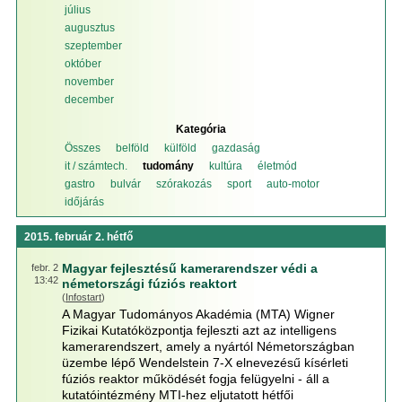
július
augusztus
szeptember
október
november
december
Kategória
Összes
belföld
külföld
gazdaság
it / számtech.
tudomány
kultúra
életmód
gastro
bulvár
szórakozás
sport
auto-motor
időjárás
2015. február 2. hétfő
Magyar fejlesztésű kamerarendszer védi a
febr. 2
13:42
németországi fúziós reaktort
(
Infostart
)
A Magyar Tudományos Akadémia (MTA) Wigner
Fizikai Kutatóközpontja fejleszti azt az intelligens
kamerarendszert, amely a nyártól Németországban
üzembe lépő Wendelstein 7-X elnevezésű kísérleti
fúziós reaktor működését fogja felügyelni - áll a
kutatóintézmény MTI-hez eljutatott hétfői