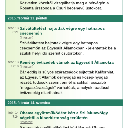
Közvetlen közelről vizsgálhatja meg a hétvégén a
Rosetta űrszonda a Csuri becenevű üstököst.
2015. február 13. péntek
Szívátültetést hajtottak végre egy hatnapos
febr. 13
8:21
csecsemőn
(
Infostart
)
Szívátültetést hajtottak végre egy hatnapos
csecsemőn az Egyesült Államokban - jelentették be a
szülők helyi idő szerint csütörtökön.
Kemény évtizedek várnak az Egyesült Államokra
febr. 13
17:18
(
Infostart
)
Bár eddig is súlyos szárazságok sújtották Kaliforniát,
az Egyesült Államok délnyugati és közép-nyugati
részét, tudósok szerint ennél is sokkal rosszabb
"megaszárazságok" várhatóak, amelyek ráadásul
évtizedekig eltarthatnak.
2015. február 14. szombat
Obama együttműködést kért a Szilíciumvölgy
febr. 14
7:24
cégeitől a kiberbiztonság területén
(
Infostart
)
Szorosabb együttműködést kért Barack Obama