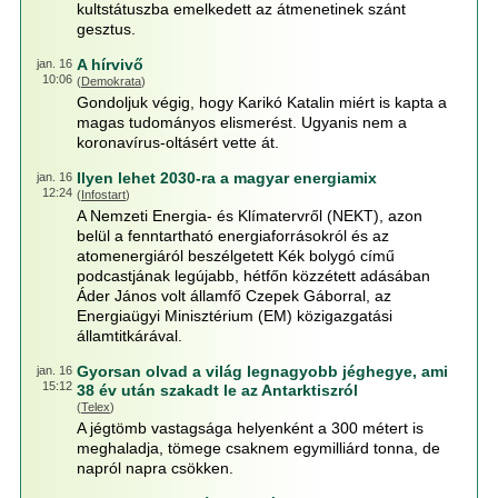
kultstátuszba emelkedett az átmenetinek szánt
gesztus.
A hírvivő
jan. 16
10:06
(
Demokrata
)
Gondoljuk végig, hogy Karikó Katalin miért is kapta a
magas tudományos elismerést. Ugyanis nem a
koronavírus-oltásért vette át.
Ilyen lehet 2030-ra a magyar energiamix
jan. 16
12:24
(
Infostart
)
A Nemzeti Energia- és Klímatervről (NEKT), azon
belül a fenntartható energiaforrásokról és az
atomenergiáról beszélgetett Kék bolygó című
podcastjának legújabb, hétfőn közzétett adásában
Áder János volt államfő Czepek Gáborral, az
Energiaügyi Minisztérium (EM) közigazgatási
államtitkárával.
Gyorsan olvad a világ legnagyobb jéghegye, ami
jan. 16
15:12
38 év után szakadt le az Antarktiszról
(
Telex
)
A jégtömb vastagsága helyenként a 300 métert is
meghaladja, tömege csaknem egymilliárd tonna, de
napról napra csökken.