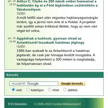
Arthur C. Clarke és 200 másik ember hamvaival a
jan. 16
19:18
fedélzetén ég el a Föld légkörében csütörtökön a
Vándorsólyom
(
SzMo
)
A múlt hétfői start után végzetes hajtóanyagszivárgás
történt, így a jármű nem érte el a Holdat. A projektet
már azelőtt sokan kritikával illették, hogy az nem várt
véget ért volna.
Aggódnak a tudósok, gyorsan olvad az
jan. 16
19:48
Antarktiszról leszakadt hatalmas jéghegy
(
SzMo
)
1986-ban szakadt le az Antarktiszról a hatalmas
jégdarab, de csak pár hónapja lendült mozgásba. A
vastagsága helyenként a 300 métert is meghaladja,
de folyamatosan olvad.
Keresés
web
katalógus
hírek
játékok
RSS Beküldés
© 2006-2020 Central Médiacsoport