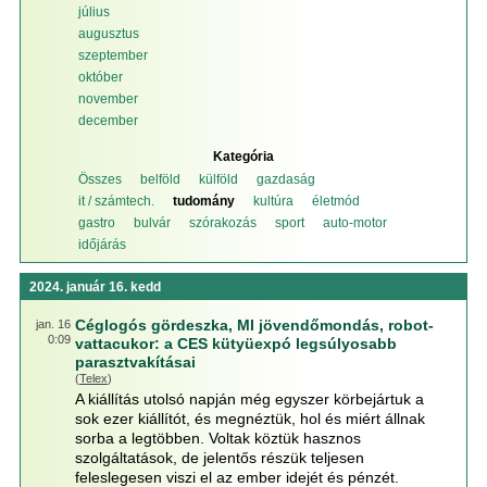
július
augusztus
szeptember
október
november
december
Kategória
Összes
belföld
külföld
gazdaság
it / számtech.
tudomány
kultúra
életmód
gastro
bulvár
szórakozás
sport
auto-motor
időjárás
2024. január 16. kedd
Céglogós gördeszka, MI jövendőmondás, robot-
jan. 16
0:09
vattacukor: a CES kütyüexpó legsúlyosabb
parasztvakításai
(
Telex
)
A kiállítás utolsó napján még egyszer körbejártuk a
sok ezer kiállítót, és megnéztük, hol és miért állnak
sorba a legtöbben. Voltak köztük hasznos
szolgáltatások, de jelentős részük teljesen
feleslegesen viszi el az ember idejét és pénzét.