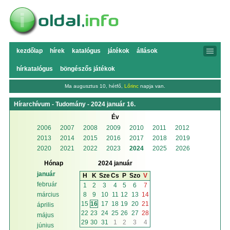
kezdőlap
hírek
katalógus
játékok
állások
hírkatalógus
böngészős játékok
Ma augusztus 10, hétfő,
Lőrinc
napja van.
Hírarchívum - Tudomány - 2024 január 16.
Év
2006
2007
2008
2009
2010
2011
2012
2013
2014
2015
2016
2017
2018
2019
2020
2021
2022
2023
2024
2025
2026
Hónap
2024 január
január
H
K
Sze
Cs
P
Szo
V
február
1
2
3
4
5
6
7
8
9
10
11
12
13
14
március
15
16
17
18
19
20
21
április
22
23
24
25
26
27
28
május
29
30
31
1
2
3
4
június