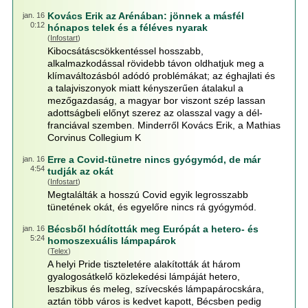
Kovács Erik az Arénában: jönnek a másfél
jan. 16
0:12
hónapos telek és a féléves nyarak
(
Infostart
)
Kibocsátáscsökkentéssel hosszabb,
alkalmazkodással rövidebb távon oldhatjuk meg a
klímaváltozásból adódó problémákat; az éghajlati és
a talajviszonyok miatt kényszerűen átalakul a
mezőgazdaság, a magyar bor viszont szép lassan
adottságbeli előnyt szerez az olasszal vagy a dél-
franciával szemben. Minderről Kovács Erik, a Mathias
Corvinus Collegium K
Erre a Covid-tünetre nincs gyógymód, de már
jan. 16
4:54
tudják az okát
(
Infostart
)
Megtalálták a hosszú Covid egyik legrosszabb
tünetének okát, és egyelőre nincs rá gyógymód.
Bécsből hódították meg Európát a hetero- és
jan. 16
5:24
homoszexuális lámpapárok
(
Telex
)
A helyi Pride tiszteletére alakították át három
gyalogosátkelő közlekedési lámpáját hetero,
leszbikus és meleg, szívecskés lámpapárocskára,
aztán több város is kedvet kapott, Bécsben pedig