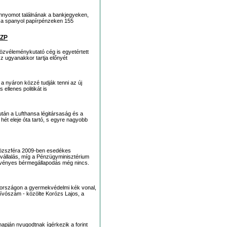
nnyomot találnának a bankjegyeken,
ó a spanyol papírpénzeken 155
SZP
közvéleménykutató cég is egyetértett
z ugyanakkor tartja előnyét
a nyáron közzé tudják tenni az új
 ellenes politikát is
tán a Lufthansa légitársaság és a
hét eleje óta tartó, s egyre nagyobb
közszféra 2009-ben esedékes
vállalás, míg a Pénzügyminisztérium
rvényes bérmegállapodás még nincs.
országon a gyermekvédelmi kék vonal,
 hívószám - közölte Korózs Lajos, a
napján nyugodtnak ígérkezik a forint