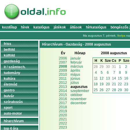
kezdőlap
hírek
katalógus
játékok
állások
hírkatalógus
böngészős 
Ma augusztus 7, péntek,
Ibolya
nap
friss
Hírarchívum - Gazdaság - 2008 augusztus
belföld
Év
Hónap
2008 augusztus
külföld
2006
január
H
K
Sze
Cs
P
Szo
gazdaság
2007
február
2008
március
28
29
30
31
1
2
it / számtech.
2009
április
4
5
6
7
8
9
tudomány
2010
május
11
12
13
14
15
16
kultúra
2011
június
2012
július
18
19
20
21
22
23
életmód
2013
augusztus
25
26
27
28
29
30
gastro
2014
szeptember
2015
október
bulvár
2016
november
szórakozás
2017
december
2018
sport
2019
auto-motor
2020
2021
hírarchívum
2022
2023
top 4 óra