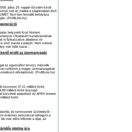
08. július 29. napján tőzsdén kívüli
yt vett át, miáltal a tulajdonában lévő
MET Nyrt-ben fennálló befolyása
án. (ProfitLine.hu)
rgeneráció
atás helyzetét Kroó Norbert
ományos Oktatásért kuratóriumának
k ki fizikaszakos általános és
észe sem marad a pályán. Nem sokkal
hiány már több hazai…
kkenő profit az üzemanyagár
ggal az egyesülést tervezi, második
kkal csökkent a magas üzemanyagárak
onatkozó előrejelzését. (ProfitLine.hu)
sszesen 37,21 milliárd forint
,89 milliárd forint összegű
l közzétett adatokból. Az APEH érintett
lliárd forint.
átorfát, és keressenek új kötelezőt -
em érdemes tartozással otthagyni a
i már előre kifizette a díjat, az
áridős platina ára