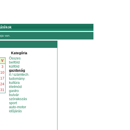
játékok
ja van.
Kategória
Összes
V
belföld
külföld
3
gazdaság
10
it / számtech.
17
tudomány
kultúra
24
életmód
31
gastro
bulvár
szórakozás
sport
auto-motor
időjárás