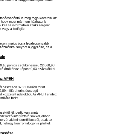
tanácsadóktól is meg fogja követelni az
eti, hogy most már nem húzhatunk
i kell az informatikai szakzsargont
 vagy a biológiát.
iacon, május óta a legalacsonyabb
zázalékkal süllyedt a jegyzése, ez a
sde
0,16 pontos csökkenéssel, 22.068,98
záró értékéhez képest 0,63 százalékkal
l az APEH
sszesen 37,21 milliárd forint
,89 milliárd forint összegű
l közzétett adatokból. Az APEH érintett
lliárd forint.
sektől fél, pedig van annál
ndelkező interjúztató sokkal jobban
borzó, aki mindenről beszél, csak az
, nehogy konfrontálódjon a jelölttel,
ki…
zesedése