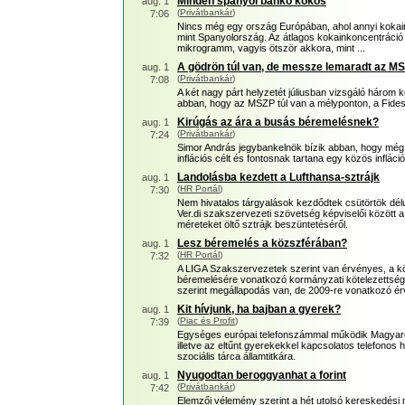
Minden spanyol bankó kokós
aug. 1
(
Privátbankár
)
7:06
Nincs még egy ország Európában, ahol annyi kokai
mint Spanyolország. Az átlagos kokainkoncentráci
mikrogramm, vagyis ötször akkora, mint ...
A gödrön túl van, de messze lemaradt az M
aug. 1
(
Privátbankár
)
7:08
A két nagy párt helyzetét júliusban vizsgáló három 
abban, hogy az MSZP túl van a mélyponton, a Fides
Kirúgás az ára a busás béremelésnek?
aug. 1
(
Privátbankár
)
7:24
Simor András jegybankelnök bízik abban, hogy még 
inflációs célt és fontosnak tartana egy közös inflációs
Landolásba kezdett a Lufthansa-sztrájk
aug. 1
(
HR Portál
)
7:30
Nem hivatalos tárgyalások kezdődtek csütörtök délu
Ver.di szakszervezeti szövetség képviselői között a 
méreteket öltő sztrájk beszüntetéséről.
Lesz béremelés a közszférában?
aug. 1
(
HR Portál
)
7:32
A LIGA Szakszervezetek szerint van érvényes, a 
béremelésére vonatkozó kormányzati kötelezettség
szerint megállapodás van, de 2009-re vonatkozó é
Kit hívjunk, ha bajban a gyerek?
aug. 1
(
Piac és Profit
)
7:39
Egységes európai telefonszámmal működik Magyar
illetve az eltűnt gyerekekkel kapcsolatos telefonos
szociális tárca államtitkára.
Nyugodtan beroggyanhat a forint
aug. 1
(
Privátbankár
)
7:42
Elemzői vélemény szerint a hét utolsó kereskedési 