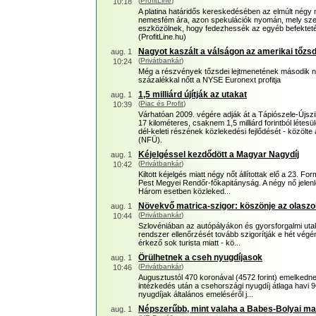
(
ProfitLine
)
10:18
A platina határidős kereskedésében az elmúlt négy
nemesfém ára, azon spekulációk nyomán, mely szer
eszközölnek, hogy fedezhessék az egyéb befekteté
(ProfitLine.hu)
Nagyot kaszált a válságon az amerikai tőzs
aug. 1
(
Privátbankár
)
10:24
Még a részvények tőzsdei lejtmenetének második n
százalékkal nőtt a NYSE Euronext profitja
1,5 milliárd újítják az utakat
aug. 1
(
Piac és Profit
)
10:39
Várhatóan 2009. végére adják át a Tápiószele-Újszi
17 kilométeres, csaknem 1,5 milliárd forintból létes
dél-keleti részének közlekedési fejlődését - közölt
(NFÜ).
Kéjelgéssel kezdődött a Magyar Nagydíj
aug. 1
(
Privátbankár
)
10:42
Kiltott kéjelgés miatt négy nőt állítottak elő a 23. F
Pest Megyei Rendőr-főkapitányság. A négy nő jelenl
Három esetben közleked...
Növekvő matrica-szigor: köszönje az olasz
aug. 1
(
Privátbankár
)
10:44
Szlovéniában az autópályákon és gyorsforgalmi uta
rendszer ellenőrzését tovább szigorítják e hét végé
érkező sok turista miatt - kö...
Örülhetnek a cseh nyugdíjasok
aug. 1
(
Privátbankár
)
10:46
Augusztustól 470 koronával (4572 forint) emelked
intézkedés után a csehországi nyugdíj átlaga havi 9
nyugdíjak általános emeléséről j...
Népszerűbb, mint valaha a Babes-Bolyai ma
aug. 1