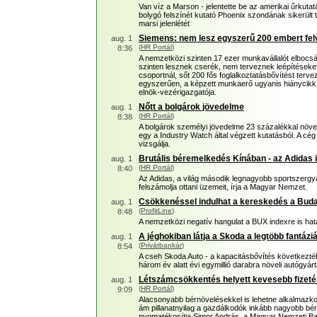
Van víz a Marson - jelentette be az amerikai űrkut
bolygó felszínét kutató Phoenix szondának sikerült 
marsi jelenlétét
Siemens: nem lesz egyszerű 200 embert fel
aug. 1
(
HR Portál
)
8:36
A nemzetközi szinten 17 ezer munkavállalót elbocs
szinten lesznek cserék, nem terveznek leépítéseket
csoportnál, sőt 200 fős foglalkoztatásbővítést ter
egyszerűen, a képzett munkaerő ugyanis hiánycikk 
elnök-vezérigazgatója.
Nőtt a bolgárok jövedelme
aug. 1
(
HR Portál
)
8:38
A bolgárok személyi jövedelme 23 százalékkal növeke
egy a Industry Watch által végzett kutatásból. A cég
vizsgálja.
Brutális béremelkedés Kínában - az Adidas i
aug. 1
(
HR Portál
)
8:40
Az Adidas, a világ második legnagyobb sportszergyár
felszámolja ottani üzemeit, írja a Magyar Nemzet.
Csökkenéssel indulhat a kereskedés a Buda
aug. 1
(
ProfitLine
)
8:48
A nemzetközi negatív hangulat a BUX indexre is hatás
A jéghokiban látja a Skoda a legtöbb fantáziá
aug. 1
(
Privátbankár
)
8:54
A cseh Skoda Auto - a kapacitásbővítés következtéb
három év alatt évi egymillió darabra növeli autógyár
Létszámcsökkentés helyett kevesebb fizeté
aug. 1
(
HR Portál
)
9:09
Alacsonyabb bérnövelésekkel is lehetne alkalmazko
ám pillanatnyilag a gazdálkodók inkább nagyobb bér
nyomatékosítja Simor András, a Magyar Nemzeti Ba