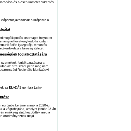
elmaradása és a cseh kamatcsökkentés
 időpontot javasolnak a kilépésre a
olgálat
őtti megállapodás-csomagot helyezett
ézménynél tevékenykedő kincstári
ommunikációs igazgatója. A mentős
érdőjelezi a bíróság ítéletét.
pességűek foglalkoztatására
személyek foglalkoztatására a
iután az erre szánt pénz még nem
agyarországi Regionális Munkaügyi
ltek az ELADÁS gombra Latin-
entése
 eurójába kerülne annak a 2020-ig
k a végrehajtása, amelyet január 23-án
lovén elnökség alatt kezdődtek meg a
égén eredményeznek majd