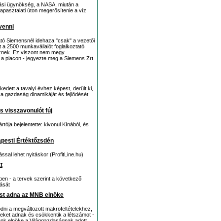
atási ügynökség, a NASA, miután a
tapasztalati úton megerősítenie a víz
venni
átó Siemensnél idehaza "csak" a vezetői
 a 2500 munkavállalót foglalkoztató
veznek. Ez viszont nem megy
a piacon - jegyezte meg a Siemens Zrt.
dett a tavalyi évhez képest, derült ki,
 a gazdaság dinamikáját és fejlődését
s visszavonulót fúj
tója bejelentette: kivonul Kínából, és
pesti Értéktőzsdén
sal lehet nyitáskor (ProfitLine.hu)
t
en - a tervek szerint a következő
tását
st adna az MNB elnöke
dni a megváltozott makrofeltételekhez,
eket adnak és csökkentik a létszámot -
nk elnöke a Világgazdaságnak adott