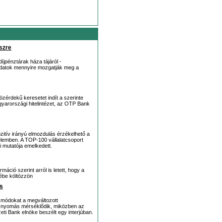
szre
íjpénztárak háza tájáról -
adatok mennyire mozgatják meg a
érdekű keresetet indít a szerinte
gyarországi hitelintézet, az OTP Bank
zitív irányú elmozdulás érzékelhető a
emben. A TOP-100 vállalatcsoport
mi mutatója emelkedett.
áció szerint arról is letett, hogy a
tébe költözzön
s
i módokat a megváltozott
ós nyomás mérséklődik, miközben az
ti Bank elnöke beszélt egy interjúban.