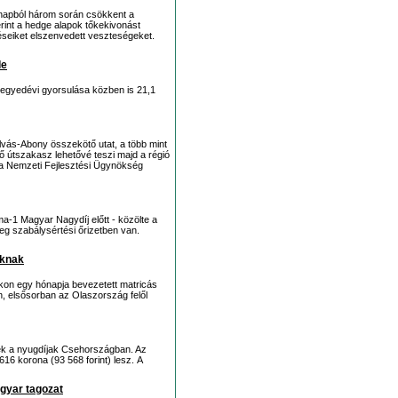
 napból három során csökkent a
int a hedge alapok tőkekivonást
seiket elszenvedett veszteségeket.
de
egyedévi gyorsulása közben is 21,1
lvás-Abony összekötő utat, a több mint
ülő útszakasz lehetővé teszi majd a régió
e a Nemzeti Fejlesztési Ügynökség
orma-1 Magyar Nagydíj előtt - közölte a
eg szabálysértési őrizetben van.
oknak
kon egy hónapja bevezetett matricás
n, elsősorban az Olaszország felől
nek a nyugdíjak Csehországban. Az
616 korona (93 568 forint) lesz. A
gyar tagozat