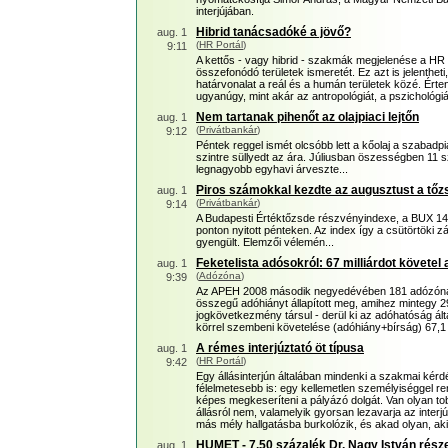
interjújában.
Hibrid tanácsadóké a jövő?
aug. 1
(
HR Portál
)
9:11
A kettős - vagy hibrid - szakmák megjelenése a HR 
összefonódó területek ismeretét. Ez azt is jelenth
határvonalat a reál és a humán területek közé. Érten
ugyanúgy, mint akár az antropológiát, a pszichológiát
Nem tartanak pihenőt az olajpiaci lejtőn
aug. 1
(
Privátbankár
)
9:12
Péntek reggel ismét olcsóbb lett a kőolaj a szabadp
szintre süllyedt az ára. Júliusban öszességben 11 s
legnagyobb egyhavi árveszte...
Piros számokkal kezdte az augusztust a tőz
aug. 1
(
Privátbankár
)
9:14
A Budapesti Értéktőzsde részvényindexe, a BUX 14
ponton nyitott pénteken. Az index így a csütörtöki 
gyengült. Elemzői vélemén...
Feketelista adósokról: 67 milliárdot követe
aug. 1
(
Adózóna
)
9:39
Az APEH 2008 második negyedévében 181 adózónál ö
összegű adóhiányt állapított meg, amihez mintegy 29
jogkövetkezmény társul - derül ki az adóhatóság álta
körrel szembeni követelése (adóhiány+bírság) 67,1 mi
A rémes interjúztató öt típusa
aug. 1
(
HR Portál
)
9:42
Egy állásinterjún általában mindenki a szakmai kérdé
félelmetesebb is: egy kellemetlen személyiséggel re
képes megkeseríteni a pályázó dolgát. Van olyan to
állásról nem, valamelyik gyorsan lezavarja az interjút
más mély hallgatásba burkolózik, és akad olyan, a
HUMET - 7.50 százalék Dr. Nagy István rés
aug. 1