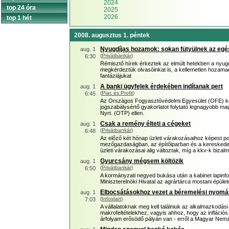
2024
top 24 óra
2025
2026
top 1 hét
2008. augusztus 1. péntek
Nyugdíjas hozamok: sokan fütyülnek az egé
aug. 1
(
Privátbankár
)
6:30
Rémisztő hírek érkeztek az elmúlt hetekben a nyugd
megkérdeztük olvasóinkat is, a kellemetlen hozam
fantáziájukat
A banki ügyfelek érdekében indítanak pert
aug. 1
(
Piac és Profit
)
6:45
Az Országos Fogyasztóvédelmi Egyesület (OFE) köz
jogszabálysértő gyakorlatot folytató legnagyobb ma
Nyrt. (OTP) ellen.
Csak a remény élteti a cégeket
aug. 1
(
Privátbankár
)
6:48
Az előző két hónap üzleti várakozásaihoz képest po
mezőgazdaságban, az építőiparban és a kereskedel
üzleti várakozásai alig változtak, míg a kkv-k bizal
Gyurcsány mégsem költözik
aug. 1
(
Privátbankár
)
6:50
A kormányzati negyed bukása után a kabinet lapinform
Miniszterelnöki Hivatal az agrártárca mostani épüle
Elbocsátásokhoz vezet a béremelési nyomá
aug. 1
(
Infostart
)
7:03
A vállalatoknak meg kell találniuk az alkalmazkodás
makrofeltételekhez, vagyis ahhoz, hogy az infláci
árfolyam erősödő pályán van - erről a Magyar Nemze