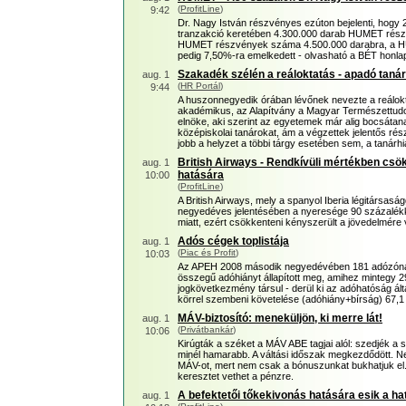
(
ProfitLine
)
9:42
Dr. Nagy István részvényes ezúton bejelenti, hogy 20
tranzakció keretében 4.300.000 darab HUMET részvén
HUMET részvények száma 4.500.000 darabra, a HU
pedig 7,50%-ra emelkedett - olvasható a BÉT honlapj
Szakadék szélén a reáloktatás - apadó taná
aug. 1
(
HR Portál
)
9:44
A huszonnegyedik órában lévőnek nevezte a reálokt
akadémikus, az Alapítvány a Magyar Természettud
elnöke, aki szerint az egyetemek már alig bocsátana
középiskolai tanárokat, ám a végzettek jelentős r
jobb a helyzet a többi tárgy esetében sem, a tanár
British Airways - Rendkívüli mértékben csö
aug. 1
hatására
10:00
(
ProfitLine
)
A British Airways, mely a spanyol Iberia légitársasá
negyedéves jelentésében a nyeresége 90 százalé
miatt, ezért csökkenteni kényszerült a jövedelmére v
Adós cégek toplistája
aug. 1
(
Piac és Profit
)
10:03
Az APEH 2008 második negyedévében 181 adózónál ö
összegű adóhiányt állapított meg, amihez mintegy 29
jogkövetkezmény társul - derül ki az adóhatóság álta
körrel szembeni követelése (adóhiány+bírság) 67,1 mi
MÁV-biztosító: meneküljön, ki merre lát!
aug. 1
(
Privátbankár
)
10:06
Kirúgták a széket a MÁV ABE tagjai alól: szedjék a s
minél hamarabb. A váltási időszak megkezdődött. N
MÁV-ot, mert nem csak a bónuszunkat bukhatjuk el. Ak
keresztet vethet a pénzre.
A befektetői tőkekivonás hatására esik a hat
aug. 1