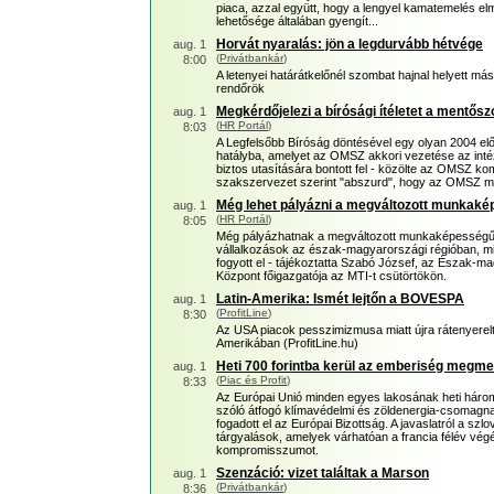
piaca, azzal együtt, hogy a lengyel kamatemelés 
lehetősége általában gyengít...
Horvát nyaralás: jön a legdurvább hétvége
aug. 1
(
Privátbankár
)
8:00
A letenyei határátkelőnél szombat hajnal helyett más
rendőrök
Megkérdőjelezi a bírósági ítéletet a mentősz
aug. 1
(
HR Portál
)
8:03
A Legfelsőbb Bíróság döntésével egy olyan 2004 el
hatályba, amelyet az OMSZ akkori vezetése az int
biztos utasítására bontott fel - közölte az OMSZ k
szakszervezet szerint "abszurd", hogy az OMSZ megk
Még lehet pályázni a megváltozott munkaké
aug. 1
(
HR Portál
)
8:05
Még pályázhatnak a megváltozott munkaképességű 
vállalkozások az észak-magyarországi régióban, m
fogyott el - tájékoztatta Szabó József, az Észak-m
Központ főigazgatója az MTI-t csütörtökön.
Latin-Amerika: Ismét lejtőn a BOVESPA
aug. 1
(
ProfitLine
)
8:30
Az USA piacok pesszimizmusa miatt újra rátenyere
Amerikában (ProfitLine.hu)
Heti 700 forintba kerül az emberiség megm
aug. 1
(
Piac és Profit
)
8:33
Az Európai Unió minden egyes lakosának heti három
szóló átfogó klímavédelmi és zöldenergia-csomagna
fogadott el az Európai Bizottság. A javaslatról a sz
tárgyalások, amelyek várhatóan a francia félév v
kompromisszumot.
Szenzáció: vizet találtak a Marson
aug. 1
(
Privátbankár
)
8:36