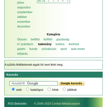
30
31
1
2
3
4
5
július
augusztus
szeptember
október
november
december
Kategória
Összes
belföld
külföld
gazdaság
it / számtech.
tudomány
kultúra
életmód
gastro
bulvár
szórakozás
sport
auto-motor
időjárás
A szűrés feltételeinek egyik hír sem felel meg.
Keresés
web
katalógus
hírek
játékok
RSS Beküldés
© 2006-2020 Central Médiacsoport