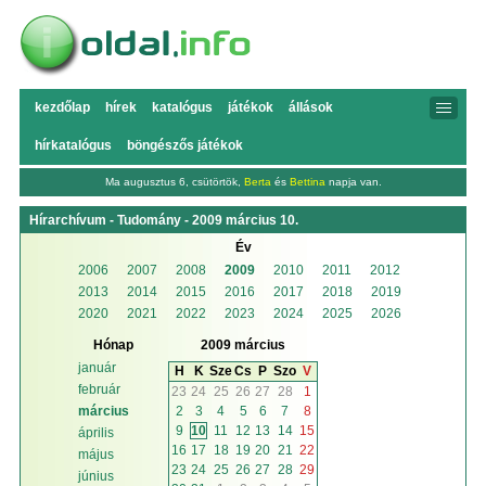
kezdőlap
hírek
katalógus
játékok
állások
hírkatalógus
böngészős játékok
Ma augusztus 6, csütörtök,
Berta
és
Bettina
napja van.
Hírarchívum - Tudomány - 2009 március 10.
Év
2006
2007
2008
2009
2010
2011
2012
2013
2014
2015
2016
2017
2018
2019
2020
2021
2022
2023
2024
2025
2026
Hónap
2009 március
január
H
K
Sze
Cs
P
Szo
V
február
23
24
25
26
27
28
1
2
3
4
5
6
7
8
március
9
10
11
12
13
14
15
április
16
17
18
19
20
21
22
május
23
24
25
26
27
28
29
június