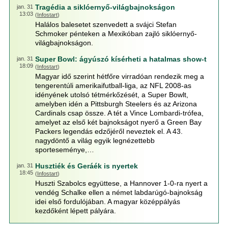
Tragédia a siklóernyő-világbajnokságon
jan. 31
13:03
(
Infostart
)
Halálos balesetet szenvedett a svájci Stefan
Schmoker pénteken a Mexikóban zajló siklóernyő-
világbajnokságon.
Super Bowl: ágyúszó kísérheti a hatalmas show-t
jan. 31
18:09
(
Infostart
)
Magyar idő szerint hétfőre virradóan rendezik meg a
tengerentúli amerikaifutball-liga, az NFL 2008-as
idényének utolsó tétmérkőzését, a Super Bowlt,
amelyben idén a Pittsburgh Steelers és az Arizona
Cardinals csap össze. A tét a Vince Lombardi-trófea,
amelyet az első két bajnokságot nyerő a Green Bay
Packers legendás edzőjéről neveztek el. A 43.
nagydöntő a világ egyik legnézettebb
sporteseménye,…
Husztiék és Geráék is nyertek
jan. 31
18:45
(
Infostart
)
Huszti Szabolcs együttese, a Hannover 1-0-ra nyert a
vendég Schalke ellen a német labdarúgó-bajnokság
idei első fordulójában. A magyar középpályás
kezdőként lépett pályára.