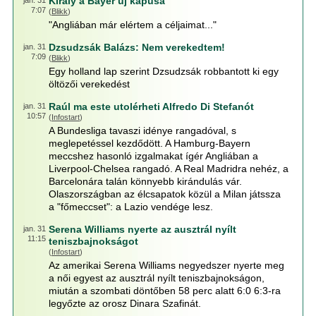
Király a Bayer új kapusa
jan. 31
7:07
(
Blikk
)
"Angliában már elértem a céljaimat..."
Dzsudzsák Balázs: Nem verekedtem!
jan. 31
7:09
(
Blikk
)
Egy holland lap szerint Dzsudzsák robbantott ki egy
öltözői verekedést
Raúl ma este utolérheti Alfredo Di Stefanót
jan. 31
10:57
(
Infostart
)
A Bundesliga tavaszi idénye rangadóval, s
meglepetéssel kezdődött. A Hamburg-Bayern
meccshez hasonló izgalmakat ígér Angliában a
Liverpool-Chelsea rangadó. A Real Madridra nehéz, a
Barcelonára talán könnyebb kirándulás vár.
Olaszországban az élcsapatok közül a Milan játssza
a "főmeccset": a Lazio vendége lesz.
Serena Williams nyerte az ausztrál nyílt
jan. 31
11:15
teniszbajnokságot
(
Infostart
)
Az amerikai Serena Williams negyedszer nyerte meg
a női egyest az ausztrál nyílt teniszbajnokságon,
miután a szombati döntőben 58 perc alatt 6:0 6:3-ra
legyőzte az orosz Dinara Szafinát.