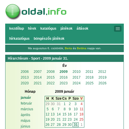
kezdőlap
hírek
katalógus
játékok
állások
hírkatalógus
böngészős játékok
Ma augusztus 6, csütörtök,
Berta
és
Bettina
napja van.
Hírarchívum - Sport - 2009 január 31.
Év
2006
2007
2008
2009
2010
2011
2012
2013
2014
2015
2016
2017
2018
2019
2020
2021
2022
2023
2024
2025
2026
Hónap
2009 január
január
H
K
Sze
Cs
P
Szo
V
február
29
30
31
1
2
3
4
5
6
7
8
9
10
11
március
12
13
14
15
16
17
18
április
19
20
21
22
23
24
25
május
26
27
28
29
30
31
1
június