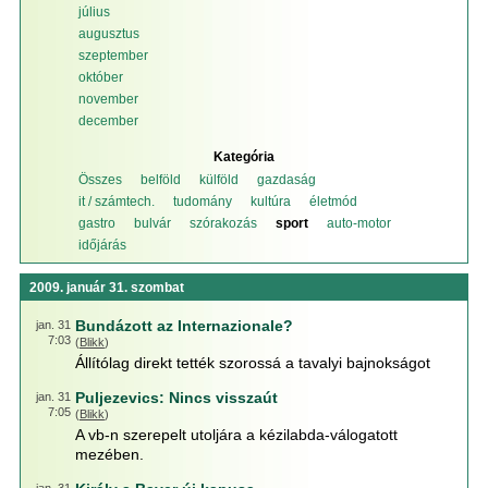
július
augusztus
szeptember
október
november
december
Kategória
Összes
belföld
külföld
gazdaság
it / számtech.
tudomány
kultúra
életmód
gastro
bulvár
szórakozás
sport
auto-motor
időjárás
2009. január 31. szombat
Bundázott az Internazionale?
jan. 31
7:03
(
Blikk
)
Állítólag direkt tették szorossá a tavalyi bajnokságot
Puljezevics: Nincs visszaút
jan. 31
7:05
(
Blikk
)
A vb-n szerepelt utoljára a kézilabda-válogatott
mezében.